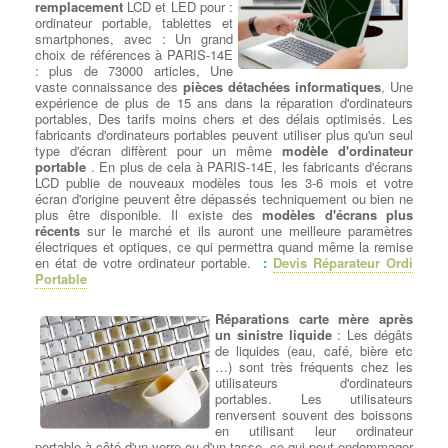
connectiques d'alimentation de
remplacement
LCD et LED pour :
l'Ordi sur Bloc Alimentation - à
ordinateur portable, tablettes et
PARIS-14E - Changement du
smartphones, avec : Un grand
Bloc Alimentation de l'Ordinateur -
choix de références à PARIS-14E
Alimentations ATX standard pour Pc sur Bloc Alimentation - à
: plus de 73000 articles, Une
PARIS-14E -
Recherche de Puissances adaptées entre 300
vaste connaissance des
pièces détachées informatiques
, Une
watts et 1200 watts
- Alimentations Corsair 80 plus certifications
expérience de plus de 15 ans dans la réparation d'ordinateurs
pour PC sur Bloc Alimentation - à PARIS-14E - Nettoyage de la
portables, Des tarifs moins chers et des délais optimisés. Les
ventilation du Bloc alimentation modulaire.
fabricants d'ordinateurs portables peuvent utiliser plus qu'un seul
type d'écran diffèrent pour un même
modèle d'ordinateur
portable
. En plus de cela à PARIS-14E, les fabricants d'écrans
Dépanner ou remplacer votre
LCD publie de nouveaux modèles tous les 3-6 mois et votre
carte graphique
:
Changement
écran d'origine peuvent être dépassés techniquement ou bien ne
Carte Graphique
: Votre
plus être disponible. Il existe des
modèles d'écrans plus
ordinateur PC à PARIS-14E peut
récents
sur le marché et ils auront une meilleure paramètres
avoir plusieurs type de cartes
électriques et optiques, ce qui permettra quand même la remise
graphiques ou GPU, intégrées et
en état de votre ordinateur portable.
:
Devis Réparateur Ordi
dédiées, mais nous devons
Portable
choisir quel type de carte utiliser
en fonction des logiciels ou jeux
installés à PARIS-14E . Le modèle de carte vidéo sera choisi
Réparations carte mère après
parmi les gammes Nvidia ou AMD avec la quantité de mémoire
un sinistre liquide
: Les dégâts
dédiée adaptée à son utilisation à PARIS-14E . Exemple : La
de liquides (eau, café, bière etc
carte graphique NVIDIA® GeForce® GTX 1080 est équipée du
…) sont très fréquents chez les
processus inFET et des technologies GDDR5X (G5X) à bande
utilisateurs d'ordinateurs
passante élevée, ainsi que des fonctionnalités DirectX® 12 pour
portables. Les utilisateurs
offrir l'expérience de jeu la plus rapide à PARIS-14E , la plus
renversent souvent des boissons
fluide et la plus puissante.
en utilisant leur ordinateur
portable à côté d'un verre ou d'un tasse, ce qui peut endommager