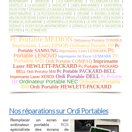
ventilateurs. Si votre boîtier ne peut plus supporter de
MONTMAGNY
|
WISSOUS
|
L-ILE-SAINT-DENIS
|
VILLENEUVE-LE-ROI
|
ventilateurs ou devient trop fort, envisagez un refroidissement
GENTILLY
|
LE-BOURGET
|
GROSLAY
|
LIMEIL-BREVANNES
|
SAINT-BRICE-
SOUS-FORET
|
ENGHIEN-LES-BAINS
|
RUNGIS
|
ARNOUVILLE-LES-GONESSE
|
liquide .
SAINT-MAURICE
|
LE-PLESSIS-BOUCHARD
|
CROSNE
|
BOURG-LA-REINE
|
ABLON-SUR-SEINE
|
IGNY
|
ARCUEIL
|
CHEVILLY-LARUE
|
PARIS-1ER
|
DUGNY
|
Ajouter ou Remplacer un
BONNEUIL-SUR-MARNE
|
VERRIERES-LE-BUISSON
|
LE-PRE-SAINT-GERVAIS
|
SCEAUX
|
SOISY-SOUS-MONTMORENCY
|
JOINVILLE-LE-PONT
|
VALENTON
|
lecteur - Graveur cd dvd
:
BIEVRES
|
VILLETANEUSE
Rajout ou Réparation lecteurs
DC/DVD
: Pour la lecture et la
Pc Portable MEDION
Ordinateur Portable TOSHIBA
gravure de tous vos médias
Imprimante Laser EPSON
Ordinateur Portable HP
Pc
Cdrom ou DVD, nous avons
Pc
sélectionné pour vous le meilleur
Portable SAMSUNG
Imprimante Laser LEXMARK
des lecteurs et graveurs CD/DVD
Portable LENOVO
Pc
Imprimante Jet Encre LEXMARK
et Blu-ray. à PARIS-14E Que vous recherchiez un lecteur-graveur
Portable MSI
Imprimante
Ordi Portable COMPAQ
Optique interne ou externe, nous remplaçons votre lecteur HS
Laser HEWLETT-PACKARD
Pc Portable PACKARD-
par un lecteur/Graveur des plus grandes marques : LG,
Ordi Portable MSI
Pc Portable PACKARD-BELL
BELL
Samsung, Asus, Lite-On et Pioneer … à PARIS-14E CD-ROM,
Ordi Portable DELL
Pc Portable
Imprimante Laser XEROX
DVD-ROM et les lecteurs Blu-ray sont disponibles dans les types
Ordinateur Portable NEC
HP
Ordinateur Portable
de lecteurs réinscriptibles. RW ont toutes les fonctionnalités de
Ordi Portable HEWLETT-PACKARD
IBM
leurs homologues en lecture seule, mais peut aussi écrire des
données sur le disque. Écrire des vitesses sont généralement
plus lent que vitesses de lecture pour maintenir la stabilité .
Nos réparations sur Ordi Portables
Dépanner ou remplacer
l’alimentation
:
Dépanner ou
remplacer l'alimentation
: Test
Remplacer un ecran sur
de charge et d'alimentation sur
ordinateur portable
: RCS
votre Pc - Vérification des
spécialiste des écrans de