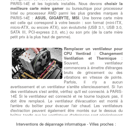
PARIS-14E et les logiciels installés. Nous devons
choisir la
meilleure carte mère gamer
ou bureautique pour processeur
Intel ou processeur AMD parmi les plus grandes marques à
PARIS-14E :
ASUS, GIGABYTE, MSI
. Une bonne carte mère
est celle qui correspond à votre besoin : son format (mini-ITX,
micro-ATX, ou encore ATX), son évolutivité (USB 3.1, USB 3.0,
SATA III, PCI-express 2.0, etc.) ou son prix (de la carte mère
petit prix à la plus haut de gamme).
Remplacer un ventilateur pour
CPU Ventirad
:
Changement
Ventilation et Thermique
:
Souvent, un ventilateur
commencera à émettre d'étranges
bruits de grincement ou des
vibrations en vitesse de pointe.
Parfois, il n'y a aucun
avertissement et un ventilateur s'arrête silencieusement. Si l'un
des ventilateurs s'est arrêté, vérifiez qu'il est connecté. à PARIS-
14E Si le ventilateur est connecté et ne tourne toujours pas, il
doit être remplacé. Le ventilateur d'évacuation est monté à
l'arrière du boîtier pour évacuer l'air chaud. Les ventilateurs
d'extraction peuvent également être montés sur le dessus du
boîtier, tandis que les ventilateurs d'admission sont généralement
montés sur le devant ou sur les côtés. à PARIS-14E Si tous les
Interventions de dépannage informatique - Villes proches :
ventilateurs de votre système fonctionnent, mais que le système
fonctionne à chaud ou est instable, vous pouvez ajouter d'autres