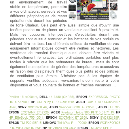
un environnement de travail
stable en température, permettra
à vos ordinateurs, serveurs et vos
différents périphériques de rester
opérationnels durant les périodes
de forte Chaleur. Cela peut être aussi simple que d'ouvrir une
fenêtre proche ou de placer un ventilateur oscillant à proximité.
Mais les coupures intempestives d'électricités durant ces
périodes sont aussi à anticiper et les batteries de vos onduleurs
doivent être testées. Les différents orifices de ventilation de vos
équipement informatiques doivent être vérifiés et nettoyés. Les
systèmes de transfert thermique aussi doivent être révisés et
éventuellement remplacés. Les ordinateurs portables sont plus
faciles à refroidir que les ordinateurs de bureau, mais ils sont
également susceptibles de générer des températures excessives
en raison des dissipateurs thermiques plus petits et des orifices
de ventilation plus étroits. N'hésitez pas à les équiper de
supports ventilés adéquats. www.micro-hs.com reste à votre
disposition et vous souhaite de bonnes et fraiches vacances …
Pavilion 15-cx0001nf
,
DELL
14 3480 (CKR55)
,
EPSON
EXPRESSION PHOTO
HD XP-15000
,
HP
OMEN by HP 17-an112nf
,
ACER
Swift 1 SF114-32-P0Z5
Rose
,
SONY
SVD1321F4R
,
ASUS
Vivobook S530FA-BQ270T
,
ASUS
TUF705
,
EPSON
ECOTANK ET-2720
,
ACER
Predator Helios 300 PH315-51-71HV
,
HP
HP EliteBook 755 G5-1
,
EPSON
ECOTANK ET-2650
,
SONY
SVD1321E4R
,
EPSON
TM-P20 SERIE
,
LENOVO
ThinkPad P1 - P2000
,
EPSON
WORKFORCE
PRO WF-C869RDTWF
,
HP
HP ZBook 15u G5-2
,
EPSON
TM-U288 SERIE