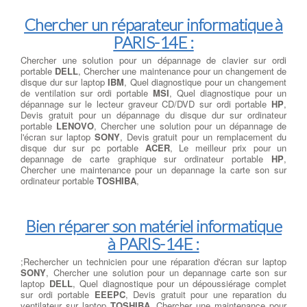
Chercher un réparateur informatique à
PARIS-14E :
Chercher une solution pour un dépannage de clavier sur ordi
portable
DELL
, Chercher une maintenance pour un changement de
disque dur sur laptop
IBM
, Quel diagnostique pour un changement
de ventilation sur ordi portable
MSI
, Quel diagnostique pour un
dépannage sur le lecteur graveur CD/DVD sur ordi portable
HP
,
Devis gratuit pour un dépannage du disque dur sur ordinateur
portable
LENOVO
, Chercher une solution pour un dépannage de
l'écran sur laptop
SONY
, Devis gratuit pour un remplacement du
disque dur sur pc portable
ACER
, Le meilleur prix pour un
depannage de carte graphique sur ordinateur portable
HP
,
Chercher une maintenance pour un depannage la carte son sur
ordinateur portable
TOSHIBA
,
Bien réparer son matériel informatique
à PARIS-14E :
;Rechercher un technicien pour une réparation d'écran sur laptop
SONY
, Chercher une solution pour un depannage carte son sur
laptop
DELL
, Quel diagnostique pour un dépoussiérage complet
sur ordi portable
EEEPC
, Devis gratuit pour une reparation du
ventilateur sur laptop
TOSHIBA
, Chercher une maintenance pour