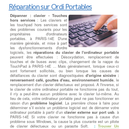
Réparation sur Ordi Portables
Dépanner : clavier - Touches
hors services
: Les claviers et
les touchpad hors services sont
des problèmes courants pour les
propriétaires d'ordinateurs
portables. à PARIS-14E D'une
manière générale, et mise à part
les dysfonctionnements d'ordre
logiciels, les
réparations du clavier de l'ordinateur portable
peuvent être effectuées : Désoxydation, remplacement de
touches et de buses avec clips, changement de la nappe du
TouchPad à PARIS-14E ... Mais généralement, lorsque ceux-ci
sont fortement sollicités, ou bien lorsque les causes de
défaillances du clavier sont diagnostiquées
d'origine sinistre :
renversement café, gouttes d'eau, environnement humide
, le
remplacement d'un clavier défectueux est proposé. A l'inverse, si
le clavier de votre ordinateur portable ne fonctionne pas du tout,
il n'y a peut-être aucun problème avec le clavier lui-même. Au
lieu de cela, votre ordinateur portable peut ne pas fonctionner en
raison d'un
problème logiciel
. La première chose à faire pour
déterminer s’il existe un problème logiciel est de démarrer votre
ordinateur portable à partir d’un
clavier externe sur port usb
. à
PARIS-14E Si votre clavier ne fonctionne pas à cause d'un
problème sous Windows, la cause la plus courante est un pilote
de clavier défectueux ou un parasite Soft.
:
Trouver Un