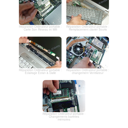
Réparation Ordinateur portable :
Réparation Ordinateur portable :
Carte Son Réseau et Wifi
Remplacement clavier Souris
Réparation Ordinateur portable :
Réparation Ordinateur portable :
Eclairage Ecran & Dalle
changement Ventilateur
Réparation Ordinateur portable :
Changements barettes
mémoires