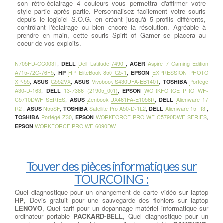
son rétro-éclairage 4 couleurs vous permettra d'affirmer votre
style partie après partie. Personnalisez facilement votre souris
depuis le logiciel S.O.G. en créant jusqu'à 5 profils différents,
contrôlant l'éclairage ou bien encore la résolution. Agréable à
prendre en main, cette souris Spirit of Gamer se placera au
coeur de vos exploits.
N705FD-GC003T
,
DELL
Dell Latitude 7490
,
ACER
Aspire 7 Gaming Edition
A715-72G-76F5
,
HP
HP EliteBook 850 G5-1
,
EPSON
EXPRESSION PHOTO
XP-55
,
ASUS
G552VX
,
ASUS
Vivobook S430UFA-EB140T
,
TOSHIBA
Portégé
A30-D-163
,
DELL
13-7386 (21905_001)
,
EPSON
WORKFORCE PRO WF-
C5710DWF SERIES
,
ASUS
Zenbook UX461FA-E1056R
,
DELL
Alienware 17
R2
,
ASUS
N55SF
,
TOSHIBA
Satellite Pro A50-D-1L2
,
DELL
Alienware 15 R3
,
TOSHIBA
Portégé Z30
,
EPSON
WORKFORCE PRO WF-C5790DWF SERIES
,
EPSON
WORKFORCE PRO WF-6090DW
Touver des pièces informatiques sur
TOURCOING :
Quel diagnostique pour un changement de carte vidéo sur laptop
HP
, Devis gratuit pour une sauvegarde des fichiers sur laptop
LENOVO
, Quel tarif pour un depannage matériel informatique sur
ordinateur portable
PACKARD-BELL
, Quel diagnostique pour un