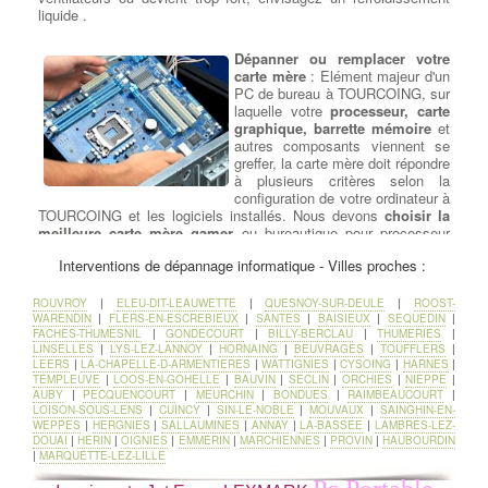
liquide .
Dépanner ou remplacer votre
carte mère
: Elément majeur d'un
PC de bureau à TOURCOING, sur
laquelle votre
processeur, carte
graphique, barrette mémoire
et
autres composants viennent se
greffer, la carte mère doit répondre
à plusieurs critères selon la
configuration de votre ordinateur à
TOURCOING et les logiciels installés. Nous devons
choisir la
meilleure carte mère gamer
ou bureautique pour processeur
Intel ou processeur AMD parmi les plus grandes marques à
Interventions de dépannage informatique - Villes proches :
TOURCOING :
ASUS, GIGABYTE, MSI
. Une bonne carte mère
est celle qui correspond à votre besoin : son format (mini-ITX,
micro-ATX, ou encore ATX), son évolutivité (USB 3.1, USB 3.0,
ROUVROY
|
ELEU-DIT-LEAUWETTE
|
QUESNOY-SUR-DEULE
|
ROOST-
SATA III, PCI-express 2.0, etc.) ou son prix (de la carte mère
WARENDIN
|
FLERS-EN-ESCREBIEUX
|
SANTES
|
BAISIEUX
|
SEQUEDIN
|
FACHES-THUMESNIL
|
GONDECOURT
|
BILLY-BERCLAU
|
THUMERIES
|
petit prix à la plus haut de gamme).
LINSELLES
|
LYS-LEZ-LANNOY
|
HORNAING
|
BEUVRAGES
|
TOUFFLERS
|
LEERS
|
LA-CHAPELLE-D-ARMENTIERES
|
WATTIGNIES
|
CYSOING
|
HARNES
|
Ajouter ou Remplacer un
TEMPLEUVE
|
LOOS-EN-GOHELLE
|
BAUVIN
|
SECLIN
|
ORCHIES
|
NIEPPE
|
AUBY
|
PECQUENCOURT
|
MEURCHIN
|
BONDUES
|
RAIMBEAUCOURT
|
lecteur - Graveur cd dvd
:
LOISON-SOUS-LENS
|
CUINCY
|
SIN-LE-NOBLE
|
MOUVAUX
|
SAINGHIN-EN-
Rajout ou Réparation lecteurs
WEPPES
|
HERGNIES
|
SALLAUMINES
|
ANNAY
|
LA-BASSEE
|
LAMBRES-LEZ-
DC/DVD
: Pour la lecture et la
DOUAI
|
HERIN
|
OIGNIES
|
EMMERIN
|
MARCHIENNES
|
PROVIN
|
HAUBOURDIN
gravure de tous vos médias
|
MARQUETTE-LEZ-LILLE
Cdrom ou DVD, nous avons
sélectionné pour vous le meilleur