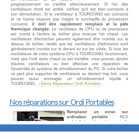
progressivement ou s'arrête silencieusement. Si l'un des
Récuperation de donnees
ventilateurs d'ordi est arrêté, vérifiez qu'il est bien connecté à
disque dur ou ssd
: Si vous
son alimentation. Si le ventilateur à TOURCOING est connecté
avez malheureusement subi une
et ne tourne toujours pas malgré la surchauffe du processeur
panne de disque dur ou de SSD
concerné,
il doit être rapidement remplacé et la pâte
entraînant une perte de vos
thermique changée
. Le ventilateur de CPU ou de processeur
données, vous savez à quel point
est monté à l'arrière du boîtier pour évacuer l'air chaud. Les
il peut être coûteux de les
ventilateurs d'extraction peuvent également être montés sur le
récupérer intégralement. à TOURCOING Nous pouvons vous
dessus du boîtier, tandis que les ventilateurs d'admission sont
aider en évaluant en quelques minutes si votre disque est
généralement montés sur le devant ou sur les côtés. Si tous les
récupérable en magasin ou s'il présente une défaillance
ventilateurs de votre système CPU à TOURCOING fonctionnent,
mécanique nécessitant son envoi à un laboratoire spécialisé
mais que l'ordi reste chaud ou est instable, vous pouvez ajouter
dans la récupération de données. Vous pensez avez perdu vos
d'autres ventilateurs ou bien effectuer une réparation de
données ? La récupération totale ou partielle de données est
l'ensemble du système de refroidissement du PC. Si votre boîtier
possible à TOURCOING.
ne peut plus supporter de ventilateurs ou devient trop fort, vous
pouvez aussi envisagez un refroidissement liquide à
Ajouter ou Remplacer les
TOURCOING.
:
Devis Réparateur Ordi Portable
barettes mémoires
:
Ajout
Barrettes Mémoires
: Toujours
plus gourmand en ressources, les
Nos réparations sur Ordi Portables
logiciels et jeux récents sont de
véritables consommateurs de
mémoire. Pour donner un bon
Remplacer un ecran sur
coup de souffle à votre PC , votre
ordinateur portable
: RCS
Mac ou votre PC portable, augmentez la taille de la mémoire
spécialiste des écrans de
vive de votre ordinateur . à TOURCOING De la mémoire vive 1
remplacement
LCD et LED pour :
Go à 128 Go de 400 MHz à 4333 MHz, les meilleures barrettes
ordinateur portable, tablettes et
mémoires parmi les plus grandes marques Corsair, Crucial,
smartphones, avec : Un grand