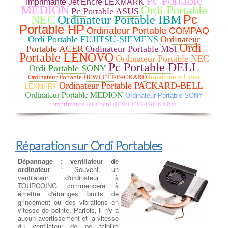
Pc Portable
Imprimante Jet Encre LEXMARK
des lecteurs et graveurs CD/DVD
MEDION
Ordi Portable
Pc Portable ASUS
et Blu-ray. à TOURCOING Que vous recherchiez un lecteur-
Pc
NEC
Ordinateur Portable IBM
graveur Optique interne ou externe, nous remplaçons votre
Portable HP
Ordinateur Portable COMPAQ
lecteur HS par un lecteur/Graveur des plus grandes marques :
Ordi Portable FUJITSU-SIEMENS
Ordinateur
LG, Samsung, Asus, Lite-On et Pioneer … à TOURCOING CD-
Ordi
ROM, DVD-ROM et les lecteurs Blu-ray sont disponibles dans
Portable ACER
Ordinateur Portable MSI
Portable LENOVO
les types de lecteurs réinscriptibles. RW ont toutes les
Ordinateur Portable NEC
fonctionnalités de leurs homologues en lecture seule, mais peut
Pc Portable DELL
Ordi Portable SONY
aussi écrire des données sur le disque. Écrire des vitesses sont
Ordinateur Portable HEWLETT-PACKARD
Imprimante Laser
généralement plus lent que vitesses de lecture pour maintenir la
Ordinateur Portable PACKARD-BELL
LEXMARK
stabilité .
Ordinateur Portable MEDION
Ordinateur Portable SONY
Imprimante Jet Encre HEWLETT-PACKARD
Dépanner ou remplacer
l’alimentation
:
Dépanner ou
remplacer l'alimentation
: Test
de charge et d'alimentation sur
votre Pc - Vérification des
Réparation sur Ordi Portables
connectiques d'alimentation de
l'Ordi sur Bloc Alimentation - à
Dépannage : ventilateur de
TOURCOING - Changement du
ordinateur
: Souvent, un
Bloc Alimentation de l'Ordinateur -
ventilateur d'ordinateur à
Alimentations ATX standard pour Pc sur Bloc Alimentation - à
TOURCOING commencera à
TOURCOING -
Recherche de Puissances adaptées entre 300
émettre d'étranges bruits de
watts et 1200 watts
- Alimentations Corsair 80 plus certifications
grincement ou des vibrations en
pour PC sur Bloc Alimentation - à TOURCOING - Nettoyage de la
vitesse de pointe. Parfois, il n'y a
ventilation du Bloc alimentation modulaire.
aucun avertissement et la vitesse
du ventilateur de pc faiblira