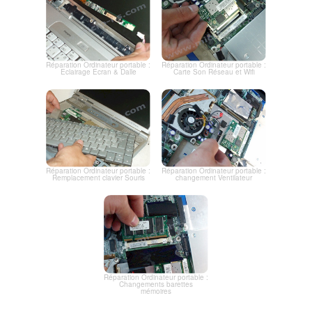
Réparation Ordinateur portable :
Réparation Ordinateur portable :
Eclairage Ecran & Dalle
Carte Son Réseau et Wifi
Réparation Ordinateur portable :
Réparation Ordinateur portable :
Remplacement clavier Souris
changement Ventilateur
Réparation Ordinateur portable :
Changements barettes
mémoires