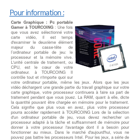
G.Skill et Kingston. à TOURCOING Faites votre choix de cartes
choix de références à
mémoires pour ajouter à votre machine (Windows 7, Windows 8,
TOURCOING : plus de 73000
Pour information :
Windows 10 ou Mac OS) des barrettes RAM DDR DDR2, DDR3
articles, Une vaste connaissance des
pièces détachées
ou DDR4.
informatiques
, Une expérience de plus de 15 ans dans la
Carte Graphique : Pc portable
réparation d'ordinateurs portables, Des tarifs moins chers et des
Gamer à TOURCOING
: Une fois
délais optimisés. Les fabricants d'ordinateurs portables peuvent
que vous avez sélectionné votre
utiliser plus qu'un seul type d'écran diffèrent pour un même
Suppression de virus et logiciels
carte vidéo, il est temps
modèle d'ordinateur portable
. En plus de cela à TOURCOING,
d'examiner le deuxième élément
malveillants
les fabricants d'écrans LCD publie de nouveaux modèles tous les
majeur du casse-tête de
3-6 mois et votre écran d'origine peuvent être dépassés
l’ordinateur portable de jeu: le
techniquement ou bien ne plus être disponible. Il existe des
Nettoyage de votre ordinateur -
processeur et la mémoire vive.
modèles d'écrans plus récents
sur le marché et ils auront une
Virus et Malware
:
Qu'est-ce
L'unité centrale de traitement, ou
meilleure paramètres électriques et optiques, ce qui permettra
qu'un virus informatique ?
Un
CPU, est le cœur de votre
quand même la remise en état de votre ordinateur
virus informatique est un
ordinateur. à TOURCOING Il
portable.
:
Devis Réparateur Ordi Portable
programme sournois qui
contrôle tout et n'importe quoi sur
endommage votre ordinateur sans
votre ordinateur portable, même les jeux. Alors que les jeux
votre permission, provoquant des
vidéo déchargent une grande partie du travail graphique sur votre
modifications indésirables et
Nos prestations sur PC Portables
carte graphique, votre processeur continuera à faire sa part de
nuisibles. Communément appelé 'malware',
il s'agit d'un
traitement pendant que vous jouez. La RAM, quant à elle, dicte
logiciel malveillant
. à TOURCOING Éliminer les virus et les
Dépanner le disque dur de
la quantité pouvant être chargée en mémoire pour le traitement.
malwares peut être problématique en fonction du type de fichier
votre Ordi portable
: Si vous
Cela signifie que plus vous en avez, plus votre processeur
téléchargé, de la durée de l'infection et des actions ultérieures
avez déjà eu la malchance d'avoir
pourra accéder rapidement à TOURCOING Lors de la sélection
entreprises par l'utilisateur. à TOURCOING Dans la plupart des
une panne de disque dur ou
d'un ordinateur portable de jeu, vous devez rechercher un
cas, notre équipe est en mesure de
restaurer le système
SSD
entrainant une perte de vos
processeur adapté à la tâche et suffisamment de mémoire pour
d'exploitation de votre ordinateur
, les programmes et de
données, vous savez
donner à votre processeur l'avantage dont il a besoin pour
récupérer les données d'origine. Dans de rares situations, il peut
probablement comment il peut
fonctionner au mieux. Dans le marché d'aujourd'hui, vous ne
être nécessaire de réinstaller le système tout en restaurant les
être extrêmement coûteux d'avoir
pouvez pas battre les processeurs Intel. Pour les jeux, a série de
données utilisateur.