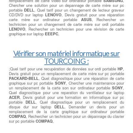
remplacement de carte video sur ordinateur portable
SAMSUNG
,
Chercher une solution pour un depannage de carte mère sur pc
portable
DELL
, Quel tarif pour un changement de lecteur graveur
CD/DVD sur laptop
LENOVO
, Devis gratuit pour une réparation
carte mère sur ordinateur portable
ASUS
, Rechercher un
technicien pour un changement de carte mère sur ordi portable
LENOVO
, Rechercher un technicien pour une révision de carte
graphique sur laptop
EEEPC
,
Vérifier son matériel informatique sur
TOURCOING :
;Quel tarif pour une recupération de données sur ordi portable
HP
,
Devis gratuit pour un remplacement de carte mère sur pc portable
PACKARD-BELL
, Quel diagnostique pour une réparation de carte
graphique sur pc portable
SONY
, Chercher une maintenance pour
un remplacement de la carte son sur ordinateur portable
SONY
,
Quel diagnostique pour une reparation du ventilateur sur laptop
ACER
, Devis gratuit pour une formation en informatique sur pc
portable
DELL
, Quel diagnostique pour un remplacement du
disque dur sur laptop
DELL
, Demander un devis pour un
remplacement de la carte graphique sur ordinateur portable
COMPAQ
, Rechercher un technicien pour un dépannage du clavier
sur pc portable
COMPAQ
,