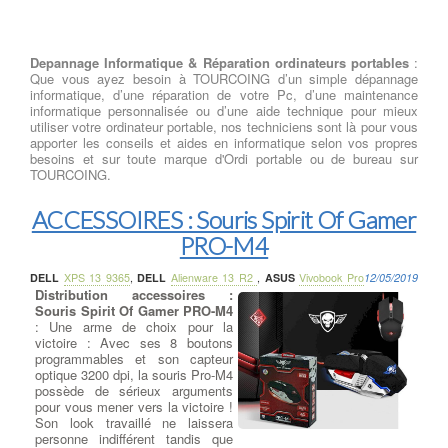
Depannage Informatique & Réparation ordinateurs portables
:
Que vous ayez besoin à TOURCOING d’un simple dépannage
informatique, d’une réparation de votre Pc, d’une maintenance
informatique personnalisée ou d’une aide technique pour mieux
utiliser votre ordinateur portable, nos techniciens sont là pour vous
apporter les conseils et aides en informatique selon vos propres
besoins et sur toute marque d'Ordi portable ou de bureau sur
TOURCOING.
ACCESSOIRES : Souris Spirit Of Gamer
PRO-M4
DELL
XPS 13 9365
,
DELL
Alienware 13 R2
,
ASUS
Vivobook Pro
12/05/2019
Distribution accessoires :
Souris Spirit Of Gamer PRO-M4
: Une arme de choix pour la
victoire : Avec ses 8 boutons
programmables et son capteur
optique 3200 dpi, la souris Pro-M4
possède de sérieux arguments
pour vous mener vers la victoire !
Son look travaillé ne laissera
personne indifférent tandis que