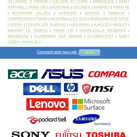
VILLENAVE D ORNON
CALUIRE ET CUIRE
MANOSQUE
SAINT
|
|
|
RAPHAEL
PARIS 15E
EAUBONNE
DECINES CHARPIEU
PARIS 4E
|
|
|
|
BOURGOIN JALLIEU
AUBAGNE
GRASSE
SANNOIS
|
|
|
|
|
CARPENTRAS
THIAIS
MOUGINS
LES ULIS
MORSANG SUR ORGE
|
|
|
|
CERGY
FLEURY LES AUBRAIS
HAGUENAU
AJACCIO
ANGLET
|
|
|
|
|
|
SAVIGNY LE TEMPLE
PARIS 13E
CHARLEVILLE MEZIERES
|
|
|
MAUBEUGE
CHAMPIGNY SUR MARNE
GUYANCOURT
SAINT
|
|
|
DIZIER
PARIS 6E
|
|
Comment venir nous voir :
Accès