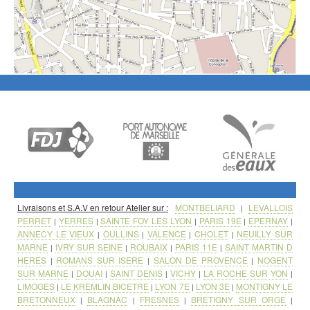
Livraisons et S.A.V en retour Atelier sur :
MONTBELIARD
LEVALLOIS
|
PERRET
YERRES
SAINTE FOY LES LYON
PARIS 19E
EPERNAY
|
|
|
|
|
ANNECY LE VIEUX
OULLINS
VALENCE
CHOLET
NEUILLY SUR
|
|
|
|
MARNE
IVRY SUR SEINE
ROUBAIX
PARIS 11E
SAINT MARTIN D
|
|
|
|
HERES
ROMANS SUR ISERE
SALON DE PROVENCE
NOGENT
|
|
|
SUR MARNE
DOUAI
SAINT DENIS
VICHY
LA ROCHE SUR YON
|
|
|
|
|
LIMOGES
LE KREMLIN BICETRE
LYON 7E
LYON 3E
MONTIGNY LE
|
|
|
|
BRETONNEUX
BLAGNAC
FRESNES
BRETIGNY SUR ORGE
|
|
|
|