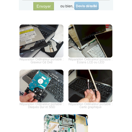
ou bien,
Devis détaillé
Envoyer
Réparation Ordinateur portable :
Réparation Ordinateur portable :
Graveur Cd Dvd
Ecrans LCD ou LED
Réparation Ordinateur portable :
Réparation Ordinateur portable :
Disques Dur et SSD
Carte graphique