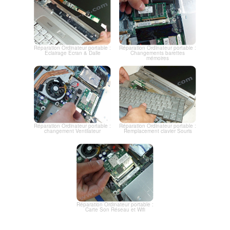
Réparation Ordinateur portable :
Réparation Ordinateur portable :
Eclairage Ecran & Dalle
Changements barettes
mémoires
Réparation Ordinateur portable :
Réparation Ordinateur portable :
changement Ventilateur
Remplacement clavier Souris
Réparation Ordinateur portable :
Carte Son Réseau et Wifi