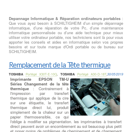
Depannage Informatique & Réparation ordinateurs portables
:
Que vous ayez besoin à SCHILTIGHEIM d’un simple dépannage
informatique, d’une réparation de votre Pc, d’une maintenance
informatique personnalisée ou d’une aide technique pour mieux
utiliser votre ordinateur portable, nos techniciens sont là pour vous
apporter les conseils et aides en informatique selon vos propres
besoins et sur toute marque d'Ordi portable ou de bureau sur
SCHILTIGHEIM.
Remplacement de la Tête thermique
TOSHIBA
Portégé X30T-E-10Q
,
TOSHIBA
Portégé A30-D-18T
,
30/05/2019
Imprimante EPSON TM-U
Séries Changement de la tête
thermique
: Contrairement à
l'impression par transfert
thermique qui applique de la cire
sur une étiquette, le transfert
thermique direct lui, produit
simplement de la chaleur sur un
papier thermosensible, ce qui
l'oblige à modifier sa pigmentation. les imprimantes à transfert
direct peuvent avoir un encombrement au sol beaucoup plus petit
et poser moins de problèmes de cheminement et de chargement