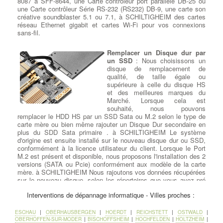
8087 à SFF-8644, une Carte contrôleur port parallèle DB-25 ou
une Carte contrôleur Série RS-232 (RS232) DB-9, une carte son
créative soundblaster 5.1 ou 7.1, à SCHILTIGHEIM des cartes
réseau Ethernet gigabit et cartes Wi-Fi pour vos connexions
sans-fil.
Remplacer un Disque dur par
un SSD
: Nous choisissons un
disque de remplacement de
qualité, de taille égale ou
supérieure à celle du disque HS
et des meilleures marques du
Marché. Lorsque cela est
souhaité, nous pouvons
remplacer le HDD HS par un SSD Sata ou M.2 selon le type de
carte mère ou bien même rajouter un Disque Dur secondaire en
plus du SDD Sata primaire . à SCHILTIGHEIM Le système
d'origine est ensuite installé sur le nouveau disque dur ou SSD,
conformément à la licence utilisateur du client. Lorsque le Port
M.2 est présent et disponible, nous proposons l'installation des 2
versions (SATA ou Pcie) conformément aux modèle de la carte
mère. à SCHILTIGHEIM Nous rajoutons vos données récupérées
sur le nouveau disque, selon les répertoires que vous avez pré
déterminés.
Interventions de dépannage informatique - Villes proches :
ESCHAU
|
OBERHAUSBERGEN
|
HOERDT
|
REICHSTETT
|
OSTWALD
|
Suppression de virus et logiciels
OBERHOFFEN-SUR-MODER
|
BISCHOFFSHEIM
|
HOCHFELDEN
|
HOLTZHEIM
|