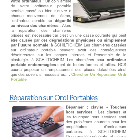
votre ordinateur
: Un coin arrière
chiffrait les données des victimes et exigeait une rançon en
de votre ordinateur portable
bitcoin pour les récupérer.
semble cassé ou bien s'ouvre à
NotPetya / ExPetr : Il est apparu en juin 2017 et a été classé
chaque mouvement de l'écran,
comme un ransomware, mais son objectif principal semblait être
l'ordinateur semble se
dégonflé
de causer des dommages plutôt que de gagner de l'argent grâce
au niveau des charnières
: Alors
aux rançons. Il a causé des dégâts importants aux entreprises et
la réparation des charnières
aux infrastructures informatiques.
brisées est nécessaire car c'est un une casse courante qui peut
Conficker : Lancé en 2008, Conficker était un ver informatique
être causée par des
dégradations physiques ou simplement
qui se propageait rapidement en exploitant des vulnérabilités
par l’usure normale
. à SCHILTIGHEIM Les charnières cassées
dans les systèmes Windows. Il pouvait prendre le contrôle
sur ordinateur portable peuvent avoir des conséquences
complet des ordinateurs infectés.
désastreuses sur les nappes internes et l'ensemble de la
Zeus (Zbot) : C'était un cheval de Troie financier très dangereux
plasturgie. à SCHILTIGHEIM Les charnières pour
ordinateur
qui visait principalement à voler des informations sensibles,
portable endommagées
sont de toutes formes et tailles. RCS
telles que les identifiants bancaires et les mots de passe.
pourra proposer un remplacement des pièces détachées ainsi
Stuxnet : Découvert en 2010, Stuxnet était un ver informatique
que des covers si nécessaires.
:
Chercher Un Réparateur Ordi
sophistiqué conçu pour cibler les systèmes de contrôle
Portable
industriels, en particulier ceux liés au programme nucléaire
iranien. Il est considéré comme l'une des premières armes
cybernétiques déployées pour attaquer des infrastructures
Réparation sur Ordi Portables
critiques.
Cryptolocker : C'était un ransomware qui a commencé à circuler
Dépanner : clavier - Touches
en 2013. Il chiffrait les fichiers des victimes et demandait une
hors services
: Les claviers et
rançon pour les décrypter.
les touchpad hors services sont
Mirai : Apparu en 2016, Mirai était un logiciel malveillant de type
des problèmes courants pour les
botnet qui infectait principalement les objets connectés (IoT) pour
propriétaires d'ordinateurs
les recruter dans un réseau de bots, qui pouvait ensuite être
portables. à SCHILTIGHEIM
utilisé pour lancer des attaques DDoS massives.
D'une manière générale, et mise à
Emotet : C'était un cheval de Troie bancaire qui a évolué pour