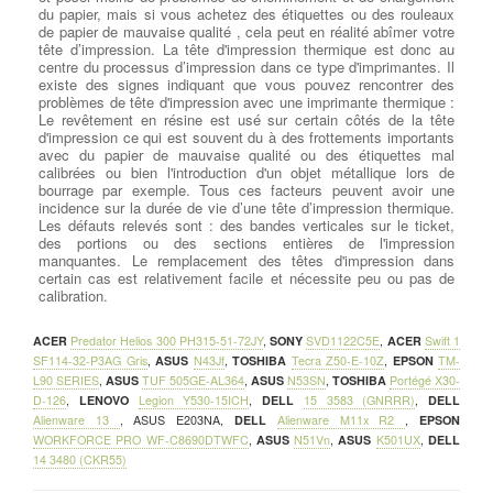
du papier, mais si vous achetez des étiquettes ou des rouleaux
de papier de mauvaise qualité , cela peut en réalité abîmer votre
tête d’impression. La tête d'impression thermique est donc au
centre du processus d’impression dans ce type d'imprimantes. Il
existe des signes indiquant que vous pouvez rencontrer des
problèmes de tête d'impression avec une imprimante thermique :
Le revêtement en résine est usé sur certain côtés de la tête
d'impression ce qui est souvent du à des frottements importants
avec du papier de mauvaise qualité ou des étiquettes mal
calibrées ou bien l'introduction d'un objet métallique lors de
bourrage par exemple. Tous ces facteurs peuvent avoir une
incidence sur la durée de vie d’une tête d’impression thermique.
Les défauts relevés sont : des bandes verticales sur le ticket,
des portions ou des sections entières de l'impression
manquantes. Le remplacement des têtes d'impression dans
certain cas est relativement facile et nécessite peu ou pas de
calibration.
ACER
Predator Helios 300 PH315-51-72JY
,
SONY
SVD1122C5E
,
ACER
Swift 1
SF114-32-P3AG Gris
,
ASUS
N43Jf
,
TOSHIBA
Tecra Z50-E-10Z
,
EPSON
TM-
L90 SERIES
,
ASUS
TUF 505GE-AL364
,
ASUS
N53SN
,
TOSHIBA
Portégé X30-
D-126
,
LENOVO
Legion Y530-15ICH
,
DELL
15 3583 (GNRRR)
,
DELL
Alienware 13
,
ASUS E203NA
,
DELL
Alienware M11x R2
,
EPSON
WORKFORCE PRO WF-C8690DTWFC
,
ASUS
N51Vn
,
ASUS
K501UX
,
DELL
14 3480 (CKR55)