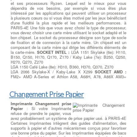
Portables
et ses processeurs Ryzen. Lequel est le mieux pour vous
dépendra de vos besoins, par exemple si vous êtes plus
Ajouter ou Remplacer un
intéressé par les applications qui peuvent utiliser un processeur
Réparation ventilation et
lecteur - Graveur cd dvd
:
à plusieurs cœurs ou si vous êtes motivé par les jeux bénéficiant
thermique sur Pc portable
: Un
Rajout ou Réparation lecteurs
d'une fluidité la plus rapide et les meilleurs performances. à
dysfonctionnement du ventilateur
DC/DVD
: Pour la lecture et la
PARIS-4E Une fois que vous avez choisi le type de processeur,
de votre ordinateur portable ou du
gravure de tous vos médias
vous devez choisir une carte mère utilisant le socket adapté et le
système de transfert thermique
Cdrom ou DVD, nous avons
bon chipset. Le socket du processeur désigne son type de socle
peut sembler anodin, mais si
sélectionné pour vous le meilleur
de fixation et de connexion à la carte mère. Un chipset est un
votre ordinateur surchauffe trop
des lecteurs et graveurs CD/DVD
composant de la carte mère qui dirige les différents éléments de
(aérations bouchées, Thermic HS,
et Blu-ray. à PARIS-4E Que vous recherchiez un lecteur-graveur
la carte-mère.
SOCKET INTEL :
LGA 1151 Skylake (6e): H110,
utilisation intensive etc ...), il risque de causer des problèmes
Optique interne ou externe, nous remplaçons votre lecteur HS
B150, Q150, H170, Q170, Z170 / Kaby Lake (7e): B250, Q250,
complexes à PARIS-4E Impossibilité de démarrer votre PC,
par un lecteur/Graveur des plus grandes marques : LG,
H270, Q270, Z270
panne générale du CPU ou du GPU
, dégradation des chipsets,
Samsung, Asus, Lite-On et Pioneer … à PARIS-4E CD-ROM,
LGA 1150 Café Lake (8e): H310, B360, H370, Q370, Z370
perte de données. Si vous pensez que votre ventilateur est peut-
DVD-ROM et les lecteurs Blu-ray sont disponibles dans les types
LGA 2066 Skylake-X / Kaby-Lake X X299
SOCKET AMD :
être en panne, apportez-le immédiatement à votre réparateur
de lecteurs réinscriptibles. RW ont toutes les fonctionnalités de
FM2+ AMD A-Series et Athlon A58, A68H, A78, A88X AM3+
local à PARIS-4E pour éviter d'autres dommages
leurs homologues en lecture seule, mais peut aussi écrire des
AMD FX A970, A980G, A990X, A990FX AM4 AMD Ryzen et A-
irréversibles.
:
Chercher Un Réparateur Ordi Portable
données sur le disque. Écrire des vitesses sont généralement
Series et Athlon A300, A320, B350, X370, X470 STR4 AMD
plus lent que vitesses de lecture pour maintenir la stabilité .
Ryzen Threadripper X399
Changement Prise Papier
Nos réparations sur Ordi Portables
Ajouter ou Remplacer les
Imprimante Changement prise
Choisir son disque dur à
barettes mémoires
:
Ajout
Papier
: Si votre Imprimante
PARIS-4E
: La première question
Remplacer les charnières de
Barrettes Mémoires
: Toujours
refuse de prendre le papier, vous
à poser lors de l'achat d’un disque
votre ordinateur
: Un coin arrière
plus gourmand en ressources, les
avez probablement un système de prise papier usé. à PARIS-4E
de stockage de données est de
de votre ordinateur portable
logiciels et jeux récents sont de
Certaines imprimantes intègrent des guides d'alimentation, des
savoir si vous voulez un disque
semble cassé ou bien s'ouvre à
véritables consommateurs de
supports à papier et d’autres mécanismes conçus pour favoriser
SSD (Solid State Drive ) ou un
chaque mouvement de l'écran,
mémoire. Pour donner un bon
une bonne prise du papier. Sur les imprimantes équipées de bacs
disque dur HDD (Dard Disque
l'ordinateur semble se
dégonflé
coup de souffle à votre PC , votre