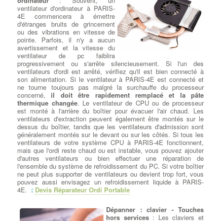
ordinateur
: Souvent, un
chiffrait les données des victimes et exigeait une rançon en
ventilateur d'ordinateur à PARIS-
bitcoin pour les récupérer.
4E commencera à émettre
NotPetya / ExPetr : Il est apparu en juin 2017 et a été classé
d'étranges bruits de grincement
comme un ransomware, mais son objectif principal semblait être
ou des vibrations en vitesse de
de causer des dommages plutôt que de gagner de l'argent grâce
pointe. Parfois, il n'y a aucun
aux rançons. Il a causé des dégâts importants aux entreprises et
avertissement et la vitesse du
aux infrastructures informatiques.
ventilateur de pc faiblira
Conficker : Lancé en 2008, Conficker était un ver informatique
progressivement ou s'arrête silencieusement. Si l'un des
qui se propageait rapidement en exploitant des vulnérabilités
ventilateurs d'ordi est arrêté, vérifiez qu'il est bien connecté à
dans les systèmes Windows. Il pouvait prendre le contrôle
son alimentation. Si le ventilateur à PARIS-4E est connecté et
complet des ordinateurs infectés.
ne tourne toujours pas malgré la surchauffe du processeur
Zeus (Zbot) : C'était un cheval de Troie financier très dangereux
concerné,
il doit être rapidement remplacé et la pâte
qui visait principalement à voler des informations sensibles,
thermique changée
. Le ventilateur de CPU ou de processeur
telles que les identifiants bancaires et les mots de passe.
est monté à l'arrière du boîtier pour évacuer l'air chaud. Les
Stuxnet : Découvert en 2010, Stuxnet était un ver informatique
ventilateurs d'extraction peuvent également être montés sur le
sophistiqué conçu pour cibler les systèmes de contrôle
dessus du boîtier, tandis que les ventilateurs d'admission sont
industriels, en particulier ceux liés au programme nucléaire
généralement montés sur le devant ou sur les côtés. Si tous les
iranien. Il est considéré comme l'une des premières armes
ventilateurs de votre système CPU à PARIS-4E fonctionnent,
cybernétiques déployées pour attaquer des infrastructures
mais que l'ordi reste chaud ou est instable, vous pouvez ajouter
critiques.
d'autres ventilateurs ou bien effectuer une réparation de
Cryptolocker : C'était un ransomware qui a commencé à circuler
l'ensemble du système de refroidissement du PC. Si votre boîtier
en 2013. Il chiffrait les fichiers des victimes et demandait une
ne peut plus supporter de ventilateurs ou devient trop fort, vous
rançon pour les décrypter.
pouvez aussi envisagez un refroidissement liquide à PARIS-
Mirai : Apparu en 2016, Mirai était un logiciel malveillant de type
4E.
:
Devis Réparateur Ordi Portable
botnet qui infectait principalement les objets connectés (IoT) pour
les recruter dans un réseau de bots, qui pouvait ensuite être
utilisé pour lancer des attaques DDoS massives.
Dépanner : clavier - Touches
Emotet : C'était un cheval de Troie bancaire qui a évolué pour
hors services
: Les claviers et