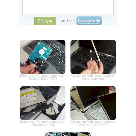
ou bien,
Devis détaillé
Envoyer
Réparation Ordinateur portable :
Réparation Ordinateur portable :
Disques Dur et SSD
Carte graphique
Réparation Ordinateur portable :
Réparation Ordinateur portable :
Graveur Cd Dvd
Ecrans LCD ou LED