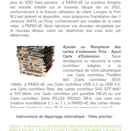
plus du SDD Sata primaire . à PARIS-4E Le système d'origine
est ensuite installé sur le nouveau disque dur ou SSD,
conformément à la licence utilisateur du client. Lorsque le Port
M.2 est présent et disponible, nous proposons l'installation des 2
versions (SATA ou Pcie) conformément aux modèle de la carte
mère. à PARIS-4E Nous rajoutons vos données récupérées sur
le nouveau disque, selon les répertoires que vous avez pré
déterminés.
Ajouter ou Remplacer des
cartes d’extension Pcie
:
Ajout
Carte d'Extension
: Nous
remplaçons ou rajoutons la carte
contrôleur adaptée à la
connectique de votre périphérique
: une Carte contrôleur FireWire
800 (Carte contrôleur IEEE
1394b), à PARIS-4E une Carte contrôleur USB 2.0 ou USB 3.0,
une Carte contrôleur Raid, des cartes contrôleur SAS SFF-8087
à SFF-8644, une Carte contrôleur port parallèle DB-25 ou une
Carte contrôleur Série RS-232 (RS232) DB-9, une carte son
créative soundblaster 5.1 ou 7.1, à PARIS-4E des cartes réseau
Ethernet gigabit et cartes Wi-Fi pour vos connexions sans-fil.
Interventions de dépannage informatique - Villes proches :
Suppression de virus et logiciels
GENTILLY
|
ARNOUVILLE-LES-GONESSE
|
ABLON-SUR-SEINE
|
ENGHIEN-LES-
BAINS
|
ARCUEIL
|
RUNGIS
|
DUGNY
|
BONNEUIL-SUR-MARNE
|
BOURG-LA-