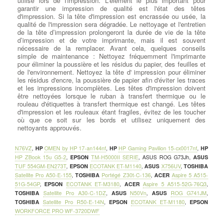
utilisé lors de l'impression. L'élément le plus important pour
garantir une impression de qualité est l'état des têtes
d'impression. Si la tête d'impression est encrassée ou usée, la
qualité de l'impression sera dégradée. Le nettoyage et l'entretien
de la tête d’impression prolongeront la durée de vie de la tête
d’impression et de votre imprimante, mais il est souvent
nécessaire de la remplacer. Avant cela, quelques conseils
simple de maintenance : Nettoyez fréquemment l'imprimante
pour éliminer la poussière et les résidus du papier, des feuilles et
de l'environnement. Nettoyez la tête d' impression pour éliminer
les résidus d'encre, la poussière de papier afin d'éviter les traces
et les impressions incomplètes. Les têtes d'impression doivent
être nettoyées lorsque le ruban à transfert thermique ou le
rouleau d'étiquettes à transfert thermique est changé. Les têtes
d'impression et les rouleaux étant fragiles, évitez de les toucher
où que ce soit sur les bords et utilisez uniquement des
nettoyants approuvés.
N76VZ
,
HP
OMEN by HP 17-an144nf
,
HP
HP Gaming Pavilion 15-cx0017nf
,
HP
HP ZBook 15u G5-2
,
EPSON
TM-H5000II SERIE
,
ASUS ROG G73Jh
,
ASUS
TUF 554GM-EN273T
,
EPSON
ECOTANK ET-M1140
,
ASUS
X756UV
,
TOSHIBA
Satellite Pro A50-E-155
,
TOSHIBA
Portégé Z30t-C-136
,
ACER
Aspire 5 A515-
51G-54GP
,
EPSON
ECOTANK ET-M3180
,
ACER
Aspire 5 A515-52G-76Q3
,
TOSHIBA
Satellite Pro A30-C-1DZ
,
ASUS
N50Vn
,
ASUS
ROG G741JM
,
TOSHIBA
Satellite Pro R50-E-14N
,
EPSON
ECOTANK ET-M1180
,
EPSON
WORKFORCE PRO WF-3720DWF