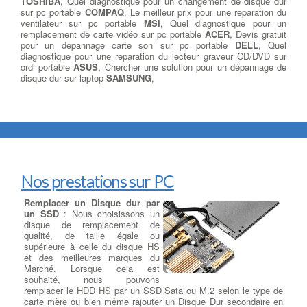
TOSHIBA
, Quel diagnostique pour un changement de disque dur
sur pc portable
COMPAQ
, Le meilleur prix pour une reparation du
ventilateur sur pc portable
MSI
, Quel diagnostique pour un
remplacement de carte vidéo sur pc portable
ACER
, Devis gratuit
pour un depannage carte son sur pc portable
DELL
, Quel
diagnostique pour une reparation du lecteur graveur CD/DVD sur
ordi portable
ASUS
, Chercher une solution pour un dépannage de
disque dur sur laptop
SAMSUNG
,
Nos prestations sur PC
Remplacer un Disque dur par
un SSD
: Nous choisissons un
disque de remplacement de
qualité, de taille égale ou
supérieure à celle du disque HS
et des meilleures marques du
Marché. Lorsque cela est
souhaité, nous pouvons
remplacer le HDD HS par un SSD Sata ou M.2 selon le type de
carte mère ou bien même rajouter un Disque Dur secondaire en