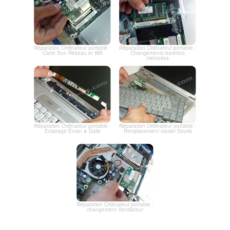
Réparation Ordinateur portable :
Réparation Ordinateur portable :
Carte Son Réseau et Wifi
Changements barettes
mémoires
Réparation Ordinateur portable :
Réparation Ordinateur portable :
Eclairage Ecran & Dalle
Remplacement clavier Souris
Réparation Ordinateur portable :
changement Ventilateur