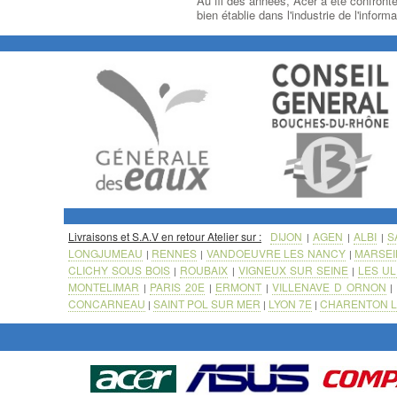
Au fil des années, Acer a été confront
bien établie dans l'industrie de l'info
Livraisons et S.A.V en retour Atelier sur :
DIJON
AGEN
ALBI
S
|
|
|
LONGJUMEAU
RENNES
VANDOEUVRE LES NANCY
MARSEI
|
|
|
CLICHY SOUS BOIS
ROUBAIX
VIGNEUX SUR SEINE
LES UL
|
|
|
MONTELIMAR
PARIS 20E
ERMONT
VILLENAVE D ORNON
|
|
|
CONCARNEAU
SAINT POL SUR MER
LYON 7E
CHARENTON L
|
|
|