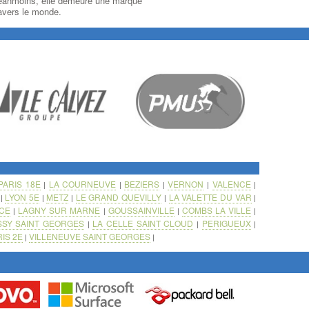
 Néanmoins, elle demeure une marque
ravers le monde.
PARIS 18E
LA COURNEUVE
BEZIERS
VERNON
VALENCE
|
|
|
|
|
LYON 5E
METZ
LE GRAND QUEVILLY
LA VALETTE DU VAR
|
|
|
|
|
CE
LAGNY SUR MARNE
GOUSSAINVILLE
COMBS LA VILLE
|
|
|
|
SSY SAINT GEORGES
LA CELLE SAINT CLOUD
PERIGUEUX
|
|
|
IS 2E
VILLENEUVE SAINT GEORGES
|
|