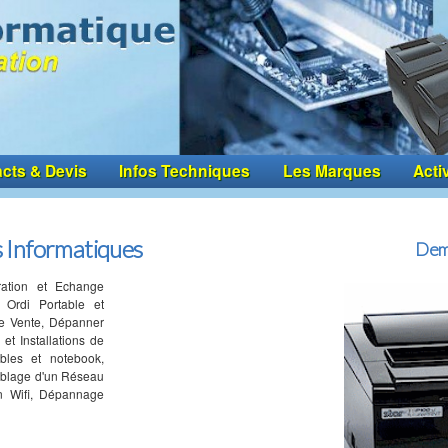
cts & Devis
Infos Techniques
Les Marques
Acti
 Informatiques
Dem
ation et Echange
 Ordi Portable et
de Vente, Dépanner
et Installations de
ables et notebook,
ablage d'un Réseau
n Wifi, Dépannage