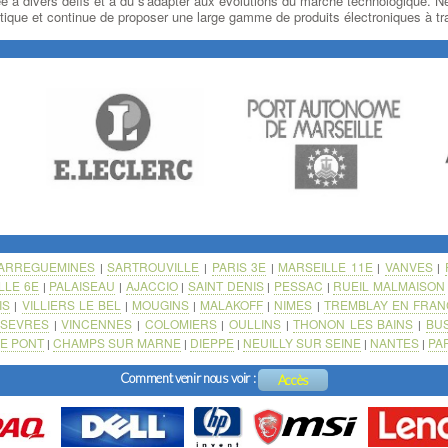
ée à divers défis et a dû s'adapter aux évolutions du marché technologique.
rmatique et continue de proposer une large gamme de produits électroniques à t
ARREGUEMINES
SARTROUVILLE
PARIS 3E
MARSEILLE 11E
VANVES
|
|
|
|
|
LLE 6E
PALAISEAU
AJACCIO
SAINT DENIS
PESSAC
RUEIL MALMAISON
|
|
|
|
|
IS
VILLIERS LE BEL
MOUGINS
MALAKOFF
NIMES
TREMBLAY EN FRAN
|
|
|
|
|
SEVRES
VINCENNES
COLOMIERS
OULLINS
THONON LES BAINS
BU
|
|
|
|
|
|
E PONT
CHAMPS SUR MARNE
DIEPPE
NEUILLY SUR SEINE
NANTES
PAR
|
|
|
|
|
Comment venir nous voir :
Accès