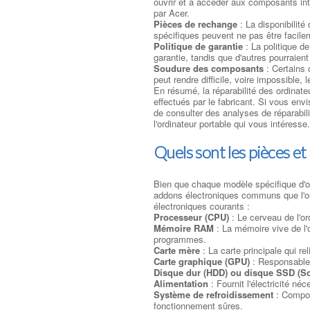
ouvrir et à accéder aux composants inte
par Acer.
Pièces de rechange
: La disponibilité
spécifiques peuvent ne pas être facilem
Politique de garantie
: La politique d
garantie, tandis que d'autres pourraient 
Soudure des composants
: Certains 
peut rendre difficile, voire impossibl
En résumé, la réparabilité des ordinat
effectués par le fabricant. Si vous envi
de consulter des analyses de réparabili
l'ordinateur portable qui vous intéresse.
Quels sont les pièces e
Bien que chaque modèle spécifique d'ord
addons électroniques communs que l'on
électroniques courants :
Processeur (CPU)
: Le cerveau de l'or
Mémoire RAM
: La mémoire vive de l'o
programmes.
Carte mère
: La carte principale qui r
Carte graphique (GPU)
: Responsable 
Disque dur (HDD) ou disque SSD (Sol
Alimentation
: Fournit l'électricité néc
Système de refroidissement
: Compos
fonctionnement sûres.