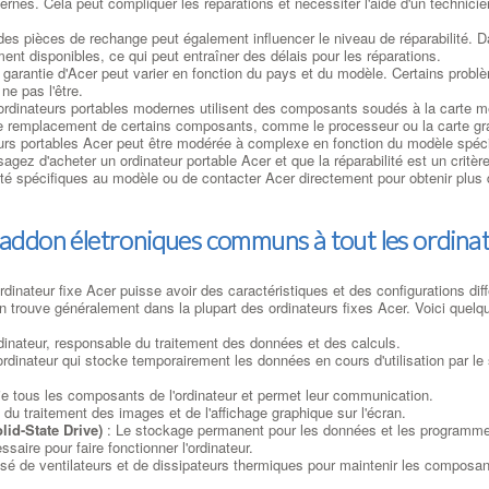
rnes. Cela peut compliquer les réparations et nécessiter l'aide d'un technicie
 des pièces de rechange peut également influencer le niveau de réparabilité. D
ent disponibles, ce qui peut entraîner des délais pour les réparations.
e garantie d'Acer peut varier en fonction du pays et du modèle. Certains probl
ne pas l'être.
ordinateurs portables modernes utilisent des composants soudés à la carte m
e, le remplacement de certains composants, comme le processeur ou la carte gr
eurs portables Acer peut être modérée à complexe en fonction du modèle spéc
sagez d'acheter un ordinateur portable Acer et que la réparabilité est un critère
té spécifiques au modèle ou de contacter Acer directement pour obtenir plus d'
t addon életroniques communs à tout les ordina
inateur fixe Acer puisse avoir des caractéristiques et des configurations diffé
 trouve généralement dans la plupart des ordinateurs fixes Acer. Voici que
dinateur, responsable du traitement des données et des calculs.
rdinateur qui stocke temporairement les données en cours d'utilisation par le 
elie tous les composants de l'ordinateur et permet leur communication.
du traitement des images et de l'affichage graphique sur l'écran.
id-State Drive)
: Le stockage permanent pour les données et les programm
essaire pour faire fonctionner l'ordinateur.
é de ventilateurs et de dissipateurs thermiques pour maintenir les composa