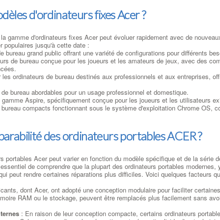
odèles d'ordinateurs fixes Acer ?
la gamme d'ordinateurs fixes Acer peut évoluer rapidement avec de nouveaux 
r populaires jusqu'à cette date :
e bureau grand public offrant une variété de configurations pour différents bes
rs de bureau conçue pour les joueurs et les amateurs de jeux, avec des co
ncées.
 les ordinateurs de bureau destinés aux professionnels et aux entreprises, off
s de bureau abordables pour un usage professionnel et domestique.
a gamme Aspire, spécifiquement conçue pour les joueurs et les utilisateurs e
 bureau compacts fonctionnant sous le système d'exploitation Chrome OS, con
éparabilité des ordinateurs portables ACER ?
s portables Acer peut varier en fonction du modèle spécifique et de la série de
 essentiel de comprendre que la plupart des ordinateurs portables modernes,
i peut rendre certaines réparations plus difficiles. Voici quelques facteurs qui
icants, dont Acer, ont adopté une conception modulaire pour faciliter certaines
émoire RAM ou le stockage, peuvent être remplacés plus facilement sans avoir
nternes
: En raison de leur conception compacte, certains ordinateurs portables