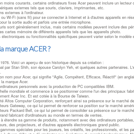
n moins courants, certains ordinateurs fixes Acer peuvent inclure un lecteur
ériques externes tels que souris, claviers, imprimantes, etc.
s externes à l'ordinateur.
e) ou Wi-Fi (sans fil) pour se connecter à Internet et à d'autres appareils en rés
pour la sortie audio et parfois une entrée microphone.
ouris sont généralement inclus, mais certains modèles peuvent inclure des péri
les cartes mémoire de différents appareils tels que les appareils photo.
 électroniques ou fonctionnalités spécifiques peuvent varier selon le modèle et
e la marque ACER ?
1976. Voici un aperçu de son historique depuis sa création :
nal par Stan Shih, son épouse Carolyn Yeh, et quelques autres partenaires. L'e
.
on nom pour Acer, qui signifie "Agile, Compétent, Efficace, Réactif" (en anglai
 la marque Acer.
ordinateurs personnels avec la production de PC compatibles IBM.
chelle mondiale et commence à se positionner comme l'un des principaux fabri
lement Acer Inc. Et est cotée à la Bourse de Taiwan.
ciété Altos Computer Corporation, renforçant ainsi sa présence sur le marché d
teurs Gateway, ce qui lui permet de renforcer sa position sur le marché améri
ateurs Packard Bell, ce qui lui permet de consolider sa présence sur le march
rand fabricant d'ordinateurs au monde en termes de ventes.
 à étendre sa gamme de produits, notamment avec des ordinateurs portables,
rs, des projecteurs, et d'autres appareils électroniques grand public.
ammes spéciales pour les joueurs, les créatifs, les professionnels, et les p