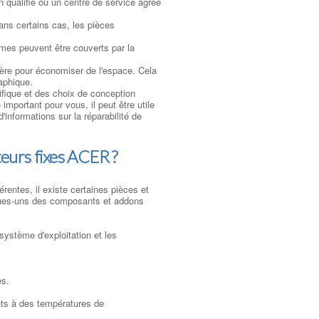
n qualifié ou un centre de service agréé
ans certains cas, les pièces
èmes peuvent être couverts par la
ère pour économiser de l'espace. Cela
aphique.
ifique et des choix de conception
 important pour vous, il peut être utile
informations sur la réparabilité de
teurs fixes ACER ?
rentes, il existe certaines pièces et
lques-uns des composants et addons
système d'exploitation et les
es.
nts à des températures de