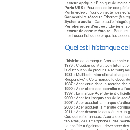
Lecteur optique
: Bien que de moins e
Ports USB
: Pour connecter des périph
Ports vidéo
: Pour connecter des écran
Connectivité réseau
: Ethernet (filair
Système audio
: Carte audio intégrée 
Périphériques d'entrée
: Clavier et s
Lecteur de carte mémoire
: Pour lire 
Il est essentiel de noter que les addons
Quel est l'historique d
L'histoire de la marque Acer remonte à 
1976
: Création de Multitech Internatio
la distribution de produits électroniques
1981
: Multitech International change s
Responsive"). Cela marque le début de
1987
: Acer entre dans le marché des 
1990
: Acer étend ses opérations à l'é
1997
: La marque Acer devient officiel
2000
: Acer fait l'acquisition de la so
2007
: Acer acquiert la marque d'ordina
2008
: Acer acquiert la marque d'ordin
2011
: Acer devient le deuxième plus g
Ces dernières années, Acer a continué
tablettes, des smartphones, des moniteu
La société a également développé des g