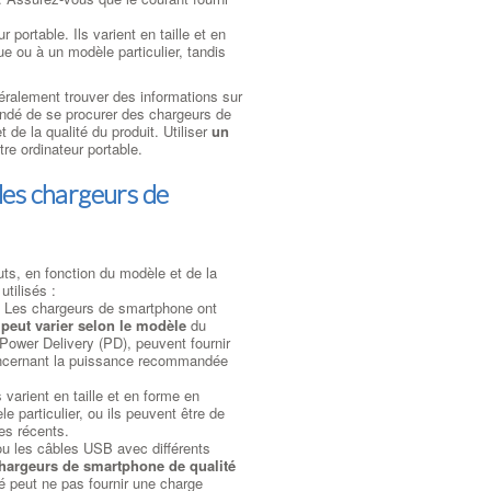
portable. Ils varient en taille et en
e ou à un modèle particulier, tandis
ralement trouver des informations sur
mandé de se procurer des chargeurs de
 de la qualité du produit. Utiliser
un
e ordinateur portable.
les chargeurs de
s, en fonction du modèle et de la
tilisés :
. Les chargeurs de smartphone ont
eut varier selon le modèle
du
ower Delivery (PD), peuvent fournir
 concernant la puissance recommandée
varient en taille et en forme en
particulier, ou ils peuvent être de
s récents.
ou les câbles USB avec différents
 chargeurs de smartphone de qualité
té peut ne pas fournir une charge