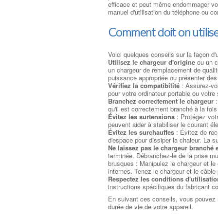
efficace et peut même endommager votr
manuel d'utilisation du téléphone ou co
Comment doit on utilis
Voici quelques conseils sur la façon d'
Utilisez le chargeur d'origine
ou un ch
un chargeur de remplacement de qualit
puissance appropriée ou présenter des
Vérifiez la compatibilité
: Assurez-vou
pour votre ordinateur portable ou votr
Branchez correctement le chargeur
:
qu'il est correctement branché à la fois
Évitez les surtensions
: Protégez votr
peuvent aider à stabiliser le courant él
Évitez les surchauffes
: Évitez de rec
d'espace pour dissiper la chaleur. La 
Ne laissez pas le chargeur branché
terminée. Débranchez-le de la prise mur
brusques : Manipulez le chargeur et le 
internes. Tenez le chargeur et le câble 
Respectez les conditions d'utilisatio
instructions spécifiques du fabricant co
En suivant ces conseils, vous pouvez ut
durée de vie de votre appareil.