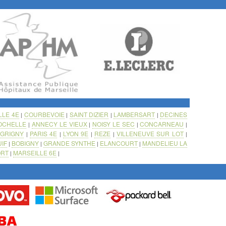
LLE 4E
COURBEVOIE
SAINT DIZIER
LAMBERSART
DECINES
|
|
|
|
OCHELLE
ANNECY LE VIEUX
NOISY LE SEC
CONCARNEAU
|
|
|
|
GRIGNY
PARIS 4E
LYON 9E
REZE
VILLENEUVE SUR LOT
|
|
|
|
|
|
UIF
BOBIGNY
GRANDE SYNTHE
ELANCOURT
MANDELIEU LA
|
|
|
|
ORT
MARSEILLE 6E
|
|