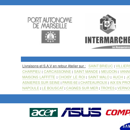
Livraisons et S.A.V en retour Atelier sur :
SAINT BRIEUC
VILLIER
|
CHARPIEU
CARCASSONNE
SAINT MANDE
MEUDON
VANN
|
|
|
|
MAISONS LAFFITTE
CHOISY LE ROI
SAINT MALO
AUCH
J
|
|
|
|
ASNIERES SUR SEINE
PARIS 6E
CHATEAUROUX
AIX EN PR
|
|
|
NAPOULE
LE BOUSCAT
CAGNES SUR MER
TROYES
VERNO
|
|
|
|