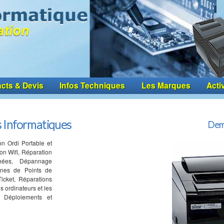
cts & Devis
Infos Techniques
Les Marques
Acti
 Informatiques
Dem
on Ordi Portable et
on Wifi, Réparation
hées, Dépannage
rnes de Points de
icket, Réparations
s ordinateurs et les
 Déploiements et