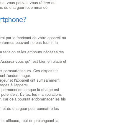
one, vous pouvez vous référer au
tions du chargeur recommandé.
rtphone ?
rni par le fabricant de votre appareil ou
nformes peuvent ne pas fournir la
 la tension et les embouts nécessaires
l.
Assurez-vous qu'il est bien en place et
es parasurtenseurs. Ces dispositifs
aient l'endommager.
rgeur et l'appareil ont suffisamment
ages à l'appareil.
n permanence lorsque la charge est
 potentiels. Évitez les manipulations
r, car cela pourrait endommager les fils
l et du chargeur pour connaître les
et efficace, tout en prolongeant la