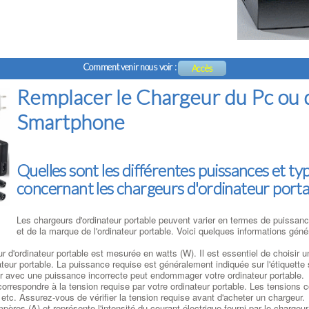
Comment venir nous voir :
Accès
Remplacer le Chargeur du Pc ou 
Smartphone
Quelles sont les différentes puissances et t
concernant les chargeurs d'ordinateur porta
Les chargeurs d'ordinateur portable peuvent varier en termes de puissan
et de la marque de l'ordinateur portable. Voici quelques informations géné
 d'ordinateur portable est mesurée en watts (W). Il est essentiel de choisir 
eur portable. La puissance requise est généralement indiquée sur l'étiquette s
geur avec une puissance incorrecte peut endommager votre ordinateur portable.
correspondre à la tension requise par votre ordinateur portable. Les tensions 
 etc. Assurez-vous de vérifier la tension requise avant d'acheter un chargeur.
ères (A) et représente l'intensité du courant électrique fourni par le chargeu