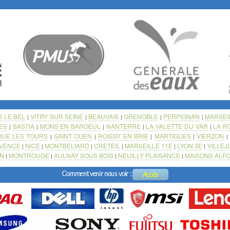
S LE BEL
VITRY SUR SEINE
BEAUVAIS
GRENOBLE
PERPIGNAN
MARSEI
|
|
|
|
|
ES
BASTIA
MONS EN BAROEUL
NANTERRE
LA VALETTE DU VAR
LA R
|
|
|
|
|
OUE LES TOURS
SAINT OUEN
ROISSY EN BRIE
MARTIGUES
VIERZON
|
|
|
|
OVENCE
NICE
MONTBELIARD
CRETEIL
MARSEILLE 11E
LYON 3E
VILLEJ
|
|
|
|
|
|
N
MONTROUGE
AULNAY SOUS BOIS
NEUILLY PLAISANCE
MAISONS ALF
|
|
|
|
Comment venir nous voir :
Accès