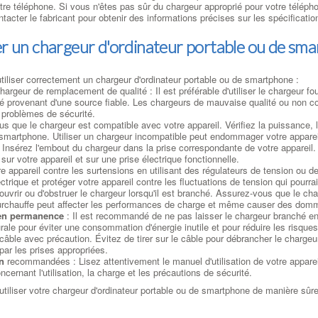
e téléphone. Si vous n'êtes pas sûr du chargeur approprié pour votre téléph
ntacter le fabricant pour obtenir des informations précises sur les spécifica
er un chargeur d'ordinateur portable ou de sma
utiliser correctement un chargeur d'ordinateur portable ou de smartphone :
argeur de remplacement de qualité : Il est préférable d'utiliser le chargeur fou
é provenant d'une source fiable. Les chargeurs de mauvaise qualité ou non co
 problèmes de sécurité.
s que le chargeur est compatible avec votre appareil. Vérifiez la puissance,
e smartphone. Utiliser un chargeur incompatible peut endommager votre apparei
 Insérez l'embout du chargeur dans la prise correspondante de votre appareil. 
 sur votre appareil et sur une prise électrique fonctionnelle.
e appareil contre les surtensions en utilisant des régulateurs de tension ou d
ectrique et protéger votre appareil contre les fluctuations de tension qui pourr
ouvrir ou d'obstruer le chargeur lorsqu'il est branché. Assurez-vous que le cha
surchauffe peut affecter les performances de charge et même causer des domm
 en permanence
: Il est recommandé de ne pas laisser le chargeur branché e
ale pour éviter une consommation d'énergie inutile et pour réduire les risques
câble avec précaution. Évitez de tirer sur le câble pour débrancher le chargeu
par les prises appropriées.
n
recommandées : Lisez attentivement le manuel d'utilisation de votre apparei
ncernant l'utilisation, la charge et les précautions de sécurité.
iliser votre chargeur d'ordinateur portable ou de smartphone de manière sûre 