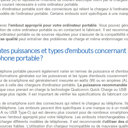
u courant nécessaire à votre ordinateur portable.
ordinateur portable sont des connecteurs qui relient le chargeur à l'ordinateur 
odèle de l'ordinateur portable. Certains embouts sont spécifiques à une marqu
r avec
l'embout approprié pour votre ordinateur portable
. Vous pouvez géné
ation de votre ordinateur portable ou en contactant le fabricant. Il est recom
rdinateur portable ou de sources réputées pour s'assurer de la compatibilité et
se qualité
peut entraîner des problèmes de charge et même endommager votr
entes puissances et types d'embouts concernant 
hone portable ?
éphone portable peuvent également varier en termes de puissance et d'embout
formations générales sur les puissances et les types d'embouts couramment u
ur de smartphone est généralement mesurée en watts (W) ou en ampères (A)
re à celle des chargeurs d'ordinateur portable.
La puissance recommandée p
s que ceux prenant en charge la technologie Qualcomm Quick Charge ou USB P
rge plus rapide. Il est important de vérifier les spécifications du fabricant
e smartphone sont des connecteurs qui relient le chargeur au téléphone. Ils 
téléphone. Les embouts peuvent être spécifiques à une marque ou à un modèle 
 ou USB Type-C) qui est devenu plus courant pour de nombreux smartphone
r avec l'embout approprié pour votre téléphone. Les embouts interchangeables 
 charger différents modèles de téléphones. Il est recommandé d'
utiliser des
ources fiables. L'utilisation d'un chargeur incompatible ou de mauvaise quali