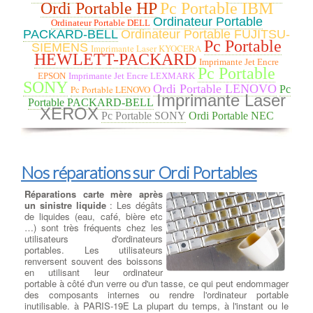
critiques.
Ordi Portable HP
Pc Portable IBM
Cryptolocker : C'était un ransomware qui a commencé à circuler
Ordinateur Portable
Ordinateur Portable DELL
en 2013. Il chiffrait les fichiers des victimes et demandait une
PACKARD-BELL
Ordinateur Portable FUJITSU-
rançon pour les décrypter.
Pc Portable
SIEMENS
Imprimante Laser KYOCERA
Mirai : Apparu en 2016, Mirai était un logiciel malveillant de type
HEWLETT-PACKARD
botnet qui infectait principalement les objets connectés (IoT) pour
Imprimante Jet Encre
Pc Portable
les recruter dans un réseau de bots, qui pouvait ensuite être
EPSON
Imprimante Jet Encre LEXMARK
utilisé pour lancer des attaques DDoS massives.
SONY
Ordi Portable LENOVO
Pc Portable LENOVO
Pc
Emotet : C'était un cheval de Troie bancaire qui a évolué pour
Imprimante Laser
Portable PACKARD-BELL
devenir l'un des malwares les plus polyvalents et dangereux. Il
XEROX
Pc Portable SONY
Ordi Portable NEC
pouvait être utilisé pour voler des informations, propager d'autres
malwares et lancer des attaques de phishing.
Il est important de noter que de nouveaux virus et malwares
peuvent apparaître à tout moment, et la nature des menaces
informatiques évolue constamment. Les utilisateurs doivent donc
Nos réparations sur Ordi Portables
rester vigilants, garder leur système et leurs logiciels à jour,
utiliser des solutions de sécurité fiables, et faire preuve de
Réparations carte mère après
prudence lorsqu'ils naviguent sur Internet et ouvrent des fichiers
un sinistre liquide
: Les dégâts
provenant de sources inconnues.
de liquides (eau, café, bière etc
…) sont très fréquents chez les
utilisateurs d'ordinateurs
Nos prestations sur PC
portables. Les utilisateurs
renversent souvent des boissons
Ajouter ou Remplacer les
en utilisant leur ordinateur
barettes mémoires
:
Ajout
portable à côté d'un verre ou d'un tasse, ce qui peut endommager
Barrettes Mémoires
: Toujours
des composants internes ou rendre l'ordinateur portable
plus gourmand en ressources, les
inutilisable. à PARIS-19E La plupart du temps, à l'instant ou le