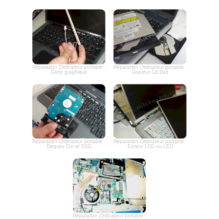
Réparation Ordinateur portable :
Réparation Ordinateur portable :
Carte graphique
Graveur Cd Dvd
Réparation Ordinateur portable :
Réparation Ordinateur portable :
Disques Dur et SSD
Ecrans LCD ou LED
Réparation Ordinateur portable :