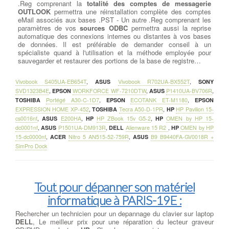
.Reg comprenant la
totalité des comptes de messagerie
OUTLOOK
permettra une réinstallation complète des comptes
eMail associés aux bases .PST - Un autre .Reg comprenant les
paramètres de vos
sources ODBC
permettra aussi la reprise
automatique des connexions internes ou distantes à vos bases
de données. Il est préférable de demander conseil à un
spécialiste quand à l'utilisation et la méthode employée pour
sauvegarder et restaurer des portions de la base de registre…
Vivobook S405UA-EB654T
,
ASUS
Vivobook R702UA-BX552T
,
SONY
SVD1323B4E
,
EPSON
WORKFORCE WF-7210DTW
,
ASUS
P1410UA-BV706R
,
TOSHIBA
Portégé A30-C-1D7
,
EPSON
ECOTANK ET-M1180
,
EPSON
EXPRESSION HOME XP-452
,
TOSHIBA
Tecra A50-D-1PR
,
HP
HP Pavilion 15-
cs0016nf
,
ASUS
E200HA
,
HP
HP ZBook 15v G5-2
,
HP
OMEN by HP 15-
dc0001nf
,
ASUS
P1501UA-DM913R
,
DELL
Alienware 15 R2
,
HP
OMEN by HP
15-dc0000nf
,
ACER
Nitro 5 AN515-52-759R
,
ASUS
B9 B9440FA-GV0018R +
SimPro Dock
Tout pour dépanner son matériel
informatique à PARIS-19E :
Rechercher un technicien pour un depannage du clavier sur laptop
DELL
, Le meilleur prix pour une réparation du lecteur graveur