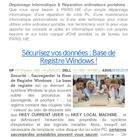
Depannage Informatique & Réparation ordinateurs portables
:
Que vous ayez besoin à PARIS-19E d’un simple dépannage
informatique, d’une réparation de votre Pc, d’une maintenance
informatique personnalisée ou d’une aide technique pour mieux
utiliser votre ordinateur portable, nos techniciens sont là pour vous
apporter les conseils et aides en informatique selon vos propres
besoins et sur toute marque d'Ordi portable ou de bureau sur
PARIS-19E.
Sécurisez vos données : Base de
Registre Windows !
HP
HP Pavilion x360 14-cd0020nf
,
DELL
15-7586 (WT88G)
,
ASUS
29/05/2019
Securité : Sauvegarder la Base
de Registre Windows
:
La base
de registre
est un élément du
système Windows le plus souvent
oublié des processus de
sauvegarde, et pourtant ! … Le
registre contient des couples 'clés
/ valeurs' au sein de dossiers tels
que
HKEY CURRENT USER
ou
HKEY LOCAL MACHINE
… et
qui définissent l'ensemble des propriétés du système
d'exploitation et des logiciels installés. Alors, lorsqu'il est
nécessaire de remplacer votre disque dur ou votre PC,
certaines
sauvegardes préalables peuvent vous sauver
, comme : - Un