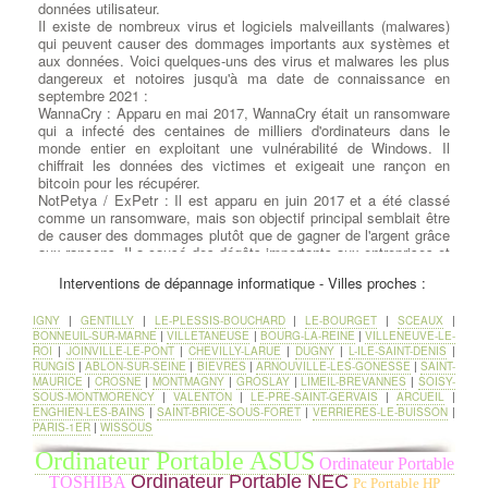
données utilisateur.
Il existe de nombreux virus et logiciels malveillants (malwares)
qui peuvent causer des dommages importants aux systèmes et
aux données. Voici quelques-uns des virus et malwares les plus
dangereux et notoires jusqu'à ma date de connaissance en
septembre 2021 :
WannaCry : Apparu en mai 2017, WannaCry était un ransomware
qui a infecté des centaines de milliers d'ordinateurs dans le
monde entier en exploitant une vulnérabilité de Windows. Il
chiffrait les données des victimes et exigeait une rançon en
bitcoin pour les récupérer.
NotPetya / ExPetr : Il est apparu en juin 2017 et a été classé
comme un ransomware, mais son objectif principal semblait être
de causer des dommages plutôt que de gagner de l'argent grâce
aux rançons. Il a causé des dégâts importants aux entreprises et
aux infrastructures informatiques.
Interventions de dépannage informatique - Villes proches :
Conficker : Lancé en 2008, Conficker était un ver informatique
qui se propageait rapidement en exploitant des vulnérabilités
dans les systèmes Windows. Il pouvait prendre le contrôle
IGNY
|
GENTILLY
|
LE-PLESSIS-BOUCHARD
|
LE-BOURGET
|
SCEAUX
|
BONNEUIL-SUR-MARNE
|
VILLETANEUSE
|
BOURG-LA-REINE
|
VILLENEUVE-LE-
complet des ordinateurs infectés.
ROI
|
JOINVILLE-LE-PONT
|
CHEVILLY-LARUE
|
DUGNY
|
L-ILE-SAINT-DENIS
|
Zeus (Zbot) : C'était un cheval de Troie financier très dangereux
RUNGIS
|
ABLON-SUR-SEINE
|
BIEVRES
|
ARNOUVILLE-LES-GONESSE
|
SAINT-
qui visait principalement à voler des informations sensibles,
MAURICE
|
CROSNE
|
MONTMAGNY
|
GROSLAY
|
LIMEIL-BREVANNES
|
SOISY-
telles que les identifiants bancaires et les mots de passe.
SOUS-MONTMORENCY
|
VALENTON
|
LE-PRE-SAINT-GERVAIS
|
ARCUEIL
|
Stuxnet : Découvert en 2010, Stuxnet était un ver informatique
ENGHIEN-LES-BAINS
|
SAINT-BRICE-SOUS-FORET
|
VERRIERES-LE-BUISSON
|
sophistiqué conçu pour cibler les systèmes de contrôle
PARIS-1ER
|
WISSOUS
industriels, en particulier ceux liés au programme nucléaire
Ordinateur Portable ASUS
iranien. Il est considéré comme l'une des premières armes
Ordinateur Portable
cybernétiques déployées pour attaquer des infrastructures
Ordinateur Portable NEC
TOSHIBA
Pc Portable HP