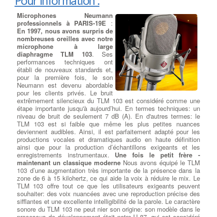
Pour information :
irréversibles.
:
Chercher Un Réparateur Ordi Portable
offrir l'expérience de jeu la plus rapide à PARIS-19E , la plus
fluide et la plus puissante.
Microphones Neumann
professionnels à PARIS-19E
:
En 1997, nous avons surpris de
Réparation sur Ordi Portables
Récuperation de donnees
nombreuses oreilles avec notre
disque dur ou ssd
: Si vous
microphone à large
avez malheureusement subi une
Dépannage : ventilateur de
diaphragme TLM 103
. Ses
panne de disque dur ou de SSD
ordinateur
: Souvent, un
performances techniques ont
entraînant une perte de vos
ventilateur d'ordinateur à PARIS-
établi de nouveaux standards et,
données, vous savez à quel point
19E commencera à émettre
pour la première fois, le son
il peut être coûteux de les
d'étranges bruits de grincement
Neumann est devenu abordable
récupérer intégralement. à PARIS-19E Nous pouvons vous aider
ou des vibrations en vitesse de
pour les clients privés. Le bruit
en évaluant en quelques minutes si votre disque est récupérable
pointe. Parfois, il n'y a aucun
extrêmement silencieux du TLM 103 est considéré comme une
en magasin ou s'il présente une défaillance mécanique
avertissement et la vitesse du
étape importante jusqu'à aujourd’hui. En termes techniques: un
nécessitant son envoi à un laboratoire spécialisé dans la
ventilateur de pc faiblira
niveau de bruit de seulement 7 dB (A). En d'autres termes: le
récupération de données. Vous pensez avez perdu vos données
progressivement ou s'arrête silencieusement. Si l'un des
TLM 103 est si faible que même les plus petites nuances
? La récupération totale ou partielle de données est possible à
ventilateurs d'ordi est arrêté, vérifiez qu'il est bien connecté à
deviennent audibles. Ainsi, il est parfaitement adapté pour les
PARIS-19E.
son alimentation. Si le ventilateur à PARIS-19E est connecté et
productions vocales et dramatiques audio en haute définition
ne tourne toujours pas malgré la surchauffe du processeur
ainsi que pour la production d’échantillons exigeants et les
concerné,
il doit être rapidement remplacé et la pâte
Ajouter ou Remplacer un
enregistrements instrumentaux.
Une fois le petit frère -
thermique changée
. Le ventilateur de CPU ou de processeur
lecteur - Graveur cd dvd
:
maintenant un classique moderne
Nous avons équipé le TLM
est monté à l'arrière du boîtier pour évacuer l'air chaud. Les
Rajout ou Réparation lecteurs
103 d’une augmentation très importante de la présence dans la
ventilateurs d'extraction peuvent également être montés sur le
DC/DVD
: Pour la lecture et la
zone de 6 à 15 kilohertz, ce qui aide la voix à réduire le mix. Le
dessus du boîtier, tandis que les ventilateurs d'admission sont
gravure de tous vos médias
TLM 103 offre tout ce que les utilisateurs exigeants peuvent
généralement montés sur le devant ou sur les côtés. Si tous les
Cdrom ou DVD, nous avons
souhaiter: des voix nuancées avec une reproduction précise des
ventilateurs de votre système CPU à PARIS-19E fonctionnent,
sélectionné pour vous le meilleur
sifflantes et une excellente intelligibilité de la parole. Le caractère
mais que l'ordi reste chaud ou est instable, vous pouvez ajouter
des lecteurs et graveurs CD/DVD
sonore du TLM 103 ne peut nier son origine: son modèle dans le
d'autres ventilateurs ou bien effectuer une réparation de
et Blu-ray. à PARIS-19E Que vous recherchiez un lecteur-graveur
processus de développement était notre U 87, qui est considéré