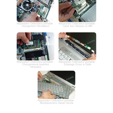
Réparation Ordinateur portable :
Réparation Ordinateur portable :
changement Ventilateur
Carte Son Réseau et Wifi
Réparation Ordinateur portable :
Réparation Ordinateur portable :
Changements barettes
Eclairage Ecran & Dalle
mémoires
Réparation Ordinateur portable :
Remplacement clavier Souris