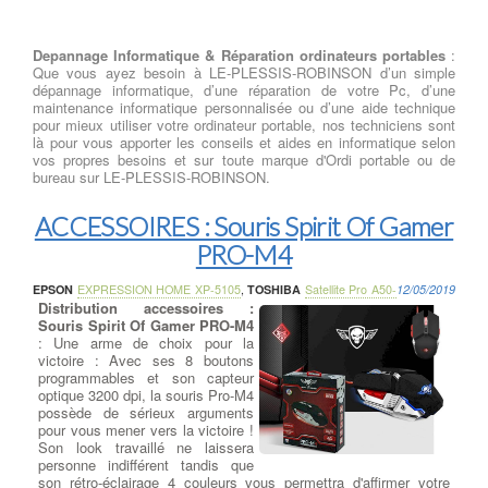
Depannage Informatique & Réparation ordinateurs portables
:
Que vous ayez besoin à LE-PLESSIS-ROBINSON d’un simple
dépannage informatique, d’une réparation de votre Pc, d’une
maintenance informatique personnalisée ou d’une aide technique
pour mieux utiliser votre ordinateur portable, nos techniciens sont
là pour vous apporter les conseils et aides en informatique selon
vos propres besoins et sur toute marque d'Ordi portable ou de
bureau sur LE-PLESSIS-ROBINSON.
ACCESSOIRES : Souris Spirit Of Gamer
PRO-M4
EPSON
EXPRESSION HOME XP-5105
,
TOSHIBA
Satellite Pro A50-
12/05/2019
Distribution accessoires :
Souris Spirit Of Gamer PRO-M4
: Une arme de choix pour la
victoire : Avec ses 8 boutons
programmables et son capteur
optique 3200 dpi, la souris Pro-M4
possède de sérieux arguments
pour vous mener vers la victoire !
Son look travaillé ne laissera
personne indifférent tandis que
son rétro-éclairage 4 couleurs vous permettra d'affirmer votre