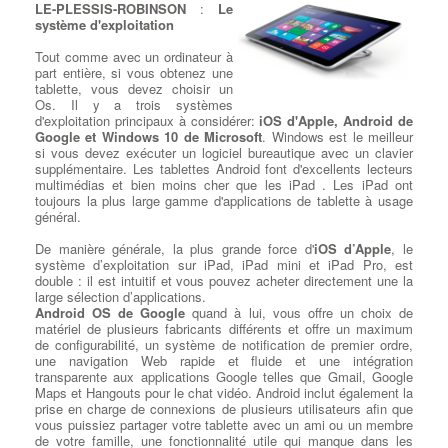
LE-PLESSIS-ROBINSON
:
Le
Transfert de Données Sécurisé et Précis
, Nous comprenons
ROBINSON des cartes réseau Ethernet gigabit et cartes Wi-Fi
système d'exploitation
l'importance de vos données personnelles et professionnelles.
pour vos connexions sans-fil.
C'est pourquoi nous prenons le plus grand soin de transférer vos
Tout comme avec un ordinateur à
données récupérées sur le nouveau disque en respectant les
Dépanner ou remplacer votre
part entière, si vous obtenez une
répertoires que vous avez préalablement déterminés. Votre
carte mère
: Elément majeur d'un
tablette, vous devez choisir un
contenu reste intact et accessible comme avant, sans risque de
PC de bureau à LE-PLESSIS-
Os. Il y a trois systèmes
perte de données. Améliorez les performances de votre
ROBINSON, sur laquelle votre
d'exploitation principaux à considérer:
iOS d'Apple, Android de
ordinateur en optant pour notre service de remplacement de
processeur, carte graphique,
Google et Windows 10 de Microsoft
. Windows est le meilleur
disque dur et SSD. Faites confiance à notre équipe compétente
barrette mémoire
et autres
si vous devez exécuter un logiciel bureautique avec un clavier
pour une migration en douceur vers la rapidité, la fiabilité et
composants viennent se greffer,
supplémentaire. Les tablettes Android font d'excellents lecteurs
l'efficacité d'un SSD.
la carte mère doit répondre à
multimédias et bien moins cher que les iPad . Les iPad ont
à LE-PLESSIS-ROBINSON Contactez-nous dès aujourd'hui pour
plusieurs critères selon la
toujours la plus large gamme d'applications de tablette à usage
en savoir plus sur nos services de réparation d'ordinateurs et
configuration de votre ordinateur à LE-PLESSIS-ROBINSON et
général.
pour planifier votre remplacement de disque dur ou SSD. Votre
les logiciels installés. Nous devons
choisir la meilleure carte
satisfaction est notre priorité absolue.
mère gamer
ou bureautique pour processeur Intel ou processeur
De manière générale, la plus grande force d'
iOS d’Apple
, le
AMD parmi les plus grandes marques à LE-PLESSIS-
système d’exploitation sur iPad, iPad mini et iPad Pro, est
ROBINSON :
ASUS, GIGABYTE, MSI
. Une bonne carte mère
double : il est intuitif et vous pouvez acheter directement une la
Réparation Thermique sur Ordi
est celle qui correspond à votre besoin : son format (mini-ITX,
large sélection d’applications.
micro-ATX, ou encore ATX), son évolutivité (USB 3.1, USB 3.0,
Android OS de Google
quand à lui, vous offre un choix de
Portables
SATA III, PCI-express 2.0, etc.) ou son prix (de la carte mère
matériel de plusieurs fabricants différents et offre un maximum
petit prix à la plus haut de gamme).
de configurabilité, un système de notification de premier ordre,
Réparation ventilation et
une navigation Web rapide et fluide et une intégration
thermique sur Pc portable
: Un
transparente aux applications Google telles que Gmail, Google
dysfonctionnement du ventilateur
Dépanner ou remplacer votre
Maps et Hangouts pour le chat vidéo. Android inclut également la
de votre ordinateur portable ou du
carte graphique
:
Changement
prise en charge de connexions de plusieurs utilisateurs afin que
système de transfert thermique
Carte Graphique
: Votre
vous puissiez partager votre tablette avec un ami ou un membre
peut sembler anodin, mais si
ordinateur PC à LE-PLESSIS-
de votre famille, une fonctionnalité utile qui manque dans les
votre ordinateur surchauffe trop
ROBINSON peut avoir plusieurs