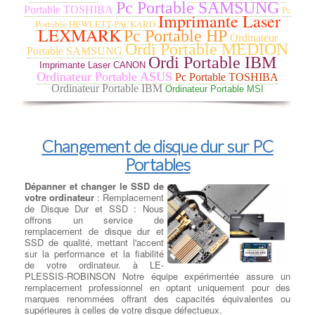
monde entier en exploitant une vulnérabilité de Windows. Il
Pc Portable SAMSUNG
Portable TOSHIBA
Pc
chiffrait les données des victimes et exigeait une rançon en
Imprimante Laser
Portable HEWLETT-PACKARD
bitcoin pour les récupérer.
LEXMARK
Pc Portable HP
NotPetya / ExPetr : Il est apparu en juin 2017 et a été classé
Ordinateur
Ordi Portable MEDION
comme un ransomware, mais son objectif principal semblait être
Portable SAMSUNG
de causer des dommages plutôt que de gagner de l'argent grâce
Ordi Portable IBM
Imprimante Laser CANON
aux rançons. Il a causé des dégâts importants aux entreprises et
Ordinateur Portable ASUS
Pc Portable TOSHIBA
aux infrastructures informatiques.
Ordinateur Portable IBM
Ordinateur Portable MSI
Conficker : Lancé en 2008, Conficker était un ver informatique
qui se propageait rapidement en exploitant des vulnérabilités
dans les systèmes Windows. Il pouvait prendre le contrôle
complet des ordinateurs infectés.
Zeus (Zbot) : C'était un cheval de Troie financier très dangereux
Changement de disque dur sur PC
qui visait principalement à voler des informations sensibles,
Portables
telles que les identifiants bancaires et les mots de passe.
Stuxnet : Découvert en 2010, Stuxnet était un ver informatique
sophistiqué conçu pour cibler les systèmes de contrôle
Dépanner et changer le SSD de
industriels, en particulier ceux liés au programme nucléaire
votre ordinateur
: Remplacement
iranien. Il est considéré comme l'une des premières armes
de Disque Dur et SSD : Nous
cybernétiques déployées pour attaquer des infrastructures
offrons un service de
critiques.
remplacement de disque dur et
Cryptolocker : C'était un ransomware qui a commencé à circuler
SSD de qualité, mettant l'accent
en 2013. Il chiffrait les fichiers des victimes et demandait une
sur la performance et la fiabilité
rançon pour les décrypter.
de votre ordinateur. à LE-
Mirai : Apparu en 2016, Mirai était un logiciel malveillant de type
PLESSIS-ROBINSON Notre équipe expérimentée assure un
botnet qui infectait principalement les objets connectés (IoT) pour
remplacement professionnel en optant uniquement pour des
les recruter dans un réseau de bots, qui pouvait ensuite être
marques renommées offrant des capacités équivalentes ou
utilisé pour lancer des attaques DDoS massives.
supérieures à celles de votre disque défectueux.