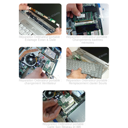
Réparation Ordinateur portable :
Réparation Ordinateur portable :
Eclairage Ecran & Dalle
Changements barettes
mémoires
Réparation Ordinateur portable :
Réparation Ordinateur portable :
changement Ventilateur
Remplacement clavier Souris
Réparation Ordinateur portable :
Carte Son Réseau et Wifi