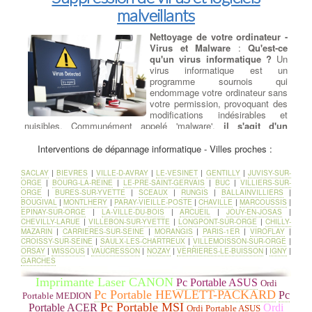
malveillants
Nettoyage de votre ordinateur -
Virus et Malware
:
Qu'est-ce
qu'un virus informatique ?
Un
virus informatique est un
programme sournois qui
endommage votre ordinateur sans
votre permission, provoquant des
modifications indésirables et
nuisibles. Communément appelé 'malware',
il s'agit d'un
logiciel malveillant
. à LE-PLESSIS-ROBINSON Éliminer les
virus et les malwares peut être problématique en fonction du type
Interventions de dépannage informatique - Villes proches :
de fichier téléchargé, de la durée de l'infection et des actions
ultérieures entreprises par l'utilisateur. à LE-PLESSIS-
SACLAY
|
BIEVRES
|
VILLE-D-AVRAY
|
LE-VESINET
|
GENTILLY
|
JUVISY-SUR-
ROBINSON Dans la plupart des cas, notre équipe est en mesure
ORGE
|
BOURG-LA-REINE
|
LE-PRE-SAINT-GERVAIS
|
BUC
|
VILLIERS-SUR-
de
restaurer le système d'exploitation de votre ordinateur
, les
ORGE
|
BURES-SUR-YVETTE
|
SCEAUX
|
RUNGIS
|
BALLAINVILLIERS
|
BOUGIVAL
programmes et de récupérer les données d'origine. Dans de rares
|
MONTLHERY
|
PARAY-VIEILLE-POSTE
|
CHAVILLE
|
MARCOUSSIS
|
EPINAY-SUR-ORGE
|
LA-VILLE-DU-BOIS
|
ARCUEIL
|
JOUY-EN-JOSAS
|
situations, il peut être nécessaire de réinstaller le système tout
CHEVILLY-LARUE
|
VILLEBON-SUR-YVETTE
|
LONGPONT-SUR-ORGE
|
CHILLY-
en restaurant les données utilisateur.
MAZARIN
|
CARRIERES-SUR-SEINE
|
MORANGIS
|
PARIS-1ER
|
VIROFLAY
|
Il existe de nombreux virus et logiciels malveillants (malwares)
CROISSY-SUR-SEINE
|
SAULX-LES-CHARTREUX
|
VILLEMOISSON-SUR-ORGE
|
qui peuvent causer des dommages importants aux systèmes et
ORSAY
|
WISSOUS
|
VAUCRESSON
|
NOZAY
|
VERRIERES-LE-BUISSON
|
IGNY
|
aux données. Voici quelques-uns des virus et malwares les plus
GARCHES
dangereux et notoires jusqu'à ma date de connaissance en
Imprimante Laser CANON
septembre 2021 :
Pc Portable ASUS
Ordi
WannaCry : Apparu en mai 2017, WannaCry était un ransomware
Pc Portable HEWLETT-PACKARD
Pc
Portable MEDION
qui a infecté des centaines de milliers d'ordinateurs dans le
Pc Portable MSI
Portable ACER
Ordi
Ordi Portable ASUS