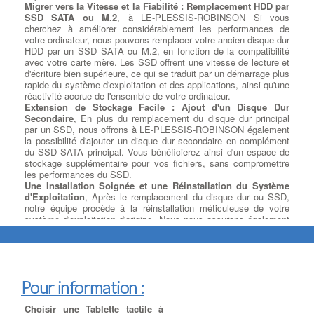
Emotet : C'était un cheval de Troie bancaire qui a évolué pour
Migrer vers la Vitesse et la Fiabilité : Remplacement HDD par
devenir l'un des malwares les plus polyvalents et dangereux. Il
SSD SATA ou M.2
, à LE-PLESSIS-ROBINSON Si vous
pouvait être utilisé pour voler des informations, propager d'autres
cherchez à améliorer considérablement les performances de
malwares et lancer des attaques de phishing.
votre ordinateur, nous pouvons remplacer votre ancien disque dur
Il est important de noter que de nouveaux virus et malwares
HDD par un SSD SATA ou M.2, en fonction de la compatibilité
peuvent apparaître à tout moment, et la nature des menaces
avec votre carte mère. Les SSD offrent une vitesse de lecture et
informatiques évolue constamment. Les utilisateurs doivent donc
d'écriture bien supérieure, ce qui se traduit par un démarrage plus
rester vigilants, garder leur système et leurs logiciels à jour,
rapide du système d'exploitation et des applications, ainsi qu'une
utiliser des solutions de sécurité fiables, et faire preuve de
réactivité accrue de l'ensemble de votre ordinateur.
prudence lorsqu'ils naviguent sur Internet et ouvrent des fichiers
Extension de Stockage Facile : Ajout d'un Disque Dur
provenant de sources inconnues.
Secondaire
, En plus du remplacement du disque dur principal
par un SSD, nous offrons à LE-PLESSIS-ROBINSON également
la possibilité d'ajouter un disque dur secondaire en complément
du SSD SATA principal. Vous bénéficierez ainsi d'un espace de
Nos prestations sur PC
stockage supplémentaire pour vos fichiers, sans compromettre
les performances du SSD.
Ajouter ou Remplacer des
Une Installation Soignée et une Réinstallation du Système
cartes d’extension Pcie
:
Ajout
d'Exploitation
, Après le remplacement du disque dur ou SSD,
Carte d'Extension
: Nous
notre équipe procède à la réinstallation méticuleuse de votre
remplaçons ou rajoutons la carte
système d'exploitation d'origine. Nous nous assurons également
contrôleur adaptée à la
de respecter la licence utilisateur du client pour une expérience
connectique de votre périphérique
sans tracas.
: une Carte contrôleur FireWire
Exploitez la Puissance du M.2 : Installation Selon Votre
800 (Carte contrôleur IEEE
Modèle
, Si votre carte mère est équipée d'un port M.2
1394b), à LE-PLESSIS-ROBINSON une Carte contrôleur USB
disponible, à LE-PLESSIS-ROBINSON nous proposons
2.0 ou USB 3.0, une Carte contrôleur Raid, des cartes contrôleur
Pour information :
l'installation de SSD M.2 SATA ou PCIe, selon les spécifications
SAS SFF-8087 à SFF-8644, une Carte contrôleur port parallèle
de votre modèle. Vous pourrez ainsi exploiter pleinement la
DB-25 ou une Carte contrôleur Série RS-232 (RS232) DB-9, une
Choisir une Tablette tactile à
rapidité de cette technologie de pointe.
carte son créative soundblaster 5.1 ou 7.1, à LE-PLESSIS-