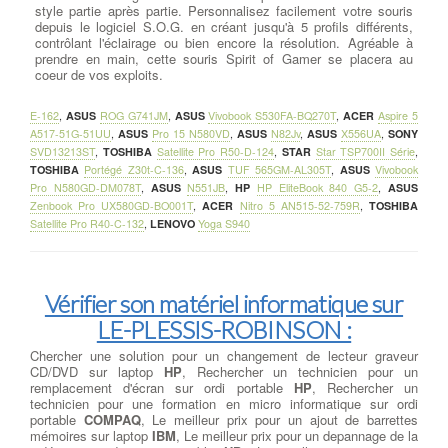
style partie après partie. Personnalisez facilement votre souris
depuis le logiciel S.O.G. en créant jusqu'à 5 profils différents,
contrôlant l'éclairage ou bien encore la résolution. Agréable à
prendre en main, cette souris Spirit of Gamer se placera au
coeur de vos exploits.
E-162
,
ASUS
ROG G741JM
,
ASUS
Vivobook S530FA-BQ270T
,
ACER
Aspire 5
A517-51G-51UU
,
ASUS
Pro 15 N580VD
,
ASUS
N82Jv
,
ASUS
X556UA
,
SONY
SVD13213ST
,
TOSHIBA
Satellite Pro R50-D-124
,
STAR
Star TSP700II Série
,
TOSHIBA
Portégé Z30t-C-136
,
ASUS
TUF 565GM-AL305T
,
ASUS
Vivobook
Pro N580GD-DM078T
,
ASUS
N551JB
,
HP
HP EliteBook 840 G5-2
,
ASUS
Zenbook Pro UX580GD-BO001T
,
ACER
Nitro 5 AN515-52-759R
,
TOSHIBA
Satellite Pro R40-C-132
,
LENOVO
Yoga S940
Vérifier son matériel informatique sur
LE-PLESSIS-ROBINSON :
Chercher une solution pour un changement de lecteur graveur
CD/DVD sur laptop
HP
, Rechercher un technicien pour un
remplacement d'écran sur ordi portable
HP
, Rechercher un
technicien pour une formation en micro informatique sur ordi
portable
COMPAQ
, Le meilleur prix pour un ajout de barrettes
mémoires sur laptop
IBM
, Le meilleur prix pour un depannage de la