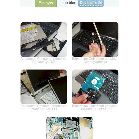
ou bien,
Devis détaillé
Envoyer
Réparation Ordinateur portable :
Réparation Ordinateur portable :
Graveur Cd Dvd
Carte graphique
Réparation Ordinateur portable :
Réparation Ordinateur portable :
Ecrans LCD ou LED
Disques Dur et SSD