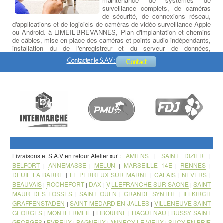
maintenance de systèmes de
surveillance complets, de caméras
de sécurité, de connexions réseau,
d'applications et de logiciels de caméras de vidéo-surveillance Apple
ou Android. à LIMEIL-BREVANNES, Plan d'implantation et chemins
de câbles, mise en place des caméras et points audio indépendants,
installation du de l'enregistreur et du serveur de données,
paramétrage et formation logicielle, initiation à la prise en main à
Contacter le S.A.V :
Contact
distance sur PC, Tablette ou Smartphone.
Livraisons et S.A.V en retour Atelier sur :
AMIENS
SAINT DIZIER
|
|
BELFORT
ANNEMASSE
MELUN
MARSEILLE 14E
RENNES
|
|
|
|
|
DEUIL LA BARRE
LE PERREUX SUR MARNE
CALAIS
NEVERS
|
|
|
|
BEAUVAIS
ROCHEFORT
DAX
VILLEFRANCHE SUR SAONE
SAINT
|
|
|
|
MAUR DES FOSSES
SAINT OUEN
GRANDE SYNTHE
ILLKIRCH
|
|
|
GRAFFENSTADEN
SAINT MEDARD EN JALLES
VILLENEUVE SAINT
|
|
GEORGES
MONTFERMEIL
LIBOURNE
HAGUENAU
BUSSY SAINT
|
|
|
|
GEORGES
EVREUX
BAGNEUX
ANNECY LE VIEUX
SUCY EN BRIE
|
|
|
|