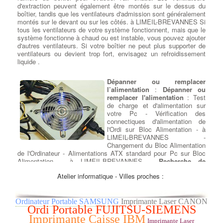
d'extraction peuvent également être montés sur le dessus du
boîtier, tandis que les ventilateurs d'admission sont généralement
montés sur le devant ou sur les côtés. à LIMEIL-BREVANNES Si
tous les ventilateurs de votre système fonctionnent, mais que le
système fonctionne à chaud ou est instable, vous pouvez ajouter
d'autres ventilateurs. Si votre boîtier ne peut plus supporter de
ventilateurs ou devient trop fort, envisagez un refroidissement
liquide .
Dépanner ou remplacer
l’alimentation
:
Dépanner ou
remplacer l'alimentation
: Test
de charge et d'alimentation sur
votre Pc - Vérification des
connectiques d'alimentation de
l'Ordi sur Bloc Alimentation - à
LIMEIL-BREVANNES -
Changement du Bloc Alimentation
de l'Ordinateur - Alimentations ATX standard pour Pc sur Bloc
Alimentation - à LIMEIL-BREVANNES -
Recherche de
Puissances adaptées entre 300 watts et 1200 watts
-
Atelier informatique - Villes proches :
Alimentations Corsair 80 plus certifications pour PC sur Bloc
Alimentation - à LIMEIL-BREVANNES - Nettoyage de la
ventilation du Bloc alimentation modulaire.
Ordinateur Portable SAMSUNG
Imprimante Laser CANON
Ordi Portable FUJITSU-SIEMENS
Récuperation de donnees
Imprimante Caisse IBM
disque dur ou ssd
: Si vous
Imprimante Laser