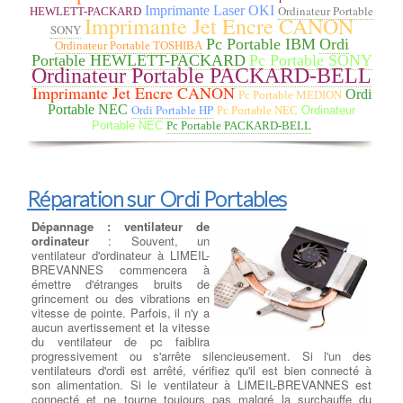
avez malheureusement subi une
Imprimante Laser OKI
Ordinateur Portable
HEWLETT-PACKARD
Imprimante Jet Encre CANON
panne de disque dur ou de SSD
SONY
entraînant une perte de vos
Pc Portable IBM
Ordi
Ordinateur Portable TOSHIBA
données, vous savez à quel point
Portable HEWLETT-PACKARD
Pc Portable SONY
il peut être coûteux de les
Ordinateur Portable PACKARD-BELL
récupérer intégralement. à LIMEIL-BREVANNES Nous pouvons
Imprimante Jet Encre CANON
Ordi
Pc Portable MEDION
vous aider en évaluant en quelques minutes si votre disque est
Portable NEC
Ordi Portable HP
récupérable en magasin ou s'il présente une défaillance
Pc Portable NEC
Ordinateur
mécanique nécessitant son envoi à un laboratoire spécialisé
Portable NEC
Pc Portable PACKARD-BELL
dans la récupération de données. Vous pensez avez perdu vos
données ? La récupération totale ou partielle de données est
possible à LIMEIL-BREVANNES.
Réparation sur Ordi Portables
Dépannage : ventilateur de
ordinateur
: Souvent, un
ventilateur d'ordinateur à LIMEIL-
BREVANNES commencera à
émettre d'étranges bruits de
grincement ou des vibrations en
vitesse de pointe. Parfois, il n'y a
aucun avertissement et la vitesse
du ventilateur de pc faiblira
progressivement ou s'arrête silencieusement. Si l'un des
ventilateurs d'ordi est arrêté, vérifiez qu'il est bien connecté à
son alimentation. Si le ventilateur à LIMEIL-BREVANNES est
connecté et ne tourne toujours pas malgré la surchauffe du