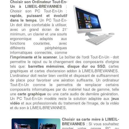
Choisir son Ordinateur Tout-En-
informatiques
, Une expérience de plus de 15 ans dans la
Un à LIMEIL-BREVANNES
:
réparation d'ordinateurs portables, Des tarifs moins chers et des
Choisir son PC Tout-En-Un :
délais optimisés. Les fabricants d'ordinateurs portables peuvent
rapide, puissant et évolutif
utiliser plus qu'un seul type d'écran diffèrent pour un même
dans le temps
. Un PC Tout-En-
modèle d'ordinateur portable
. En plus de cela à LIMEIL-
Un doit être confortable à utiliser,
BREVANNES, les fabricants d'écrans LCD publie de nouveaux
avec un grand écran de 21'
modèles tous les 3-6 mois et votre écran d'origine peuvent être
minimum, un clavier et une souris
dépassés techniquement ou bien ne plus être disponible. Il
ergonomique adaptés aux
existe des
modèles d'écrans plus récents
sur le marché et ils
fonctions courantes, avec
auront une meilleure paramètres électriques et optiques, ce qui
différents périphériques
permettra quand même la remise en état de votre ordinateur
informatiques connectés, comme
portable.
:
Devis Réparateur Ordi Portable
l'imprimante et le scanner
. Le boîtier de l'ordi Tout-En-Un - doit
permettre le rajout ou le changement des composants d'origine
Réparations carte mère après
tels que:
barrettes mémoires
,
disque dur ou SSD
, cartes
un sinistre liquide
: Les dégâts
graphiques et cartes d'extension addon à LIMEIL-BREVANNES.
de liquides (eau, café, bière etc
L'ordinateur doit rester bien ventilé et disposant de suffisamment
…) sont très fréquents chez les
de place pour favoriser une aération suffisante. Un ordinateur
utilisateurs d'ordinateurs
Tout-En-Un comme le permettra de remplacer certains
portables. Les utilisateurs
composants informatiques par du matériel haut de gamme, telle
renversent souvent des boissons
une
carte graphique
ou une carte audio de dernière génération.
en utilisant leur ordinateur
Un PC Tout-En-Un modèle reste la solution adaptée aux
jeux
portable à côté d'un verre ou d'un tasse, ce qui peut endommager
vidéo
et aux professionnels du traitement de l'image, de la vidéo
des composants internes ou rendre l'ordinateur portable
et du son à LIMEIL-BREVANNES.
inutilisable. à LIMEIL-BREVANNES La plupart du temps, à
l'instant ou le liquide est renversé, cela ne pénètre pas plus loin
Choisir sa carte mère à LIMEIL-
que le clavier, mais il est toujours préférable de vite enlever toute
BREVANNES
: Si vous souhaitez
source d'alimentation et de retourner immédiatement le pc pour
monter votre propre PC ou
faire ressortir le liquide. à LIMEIL-BREVANNES dans de