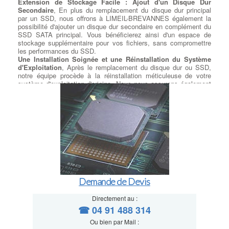
Extension de Stockage Facile : Ajout d'un Disque Dur
Secondaire
, En plus du remplacement du disque dur principal
par un SSD, nous offrons à LIMEIL-BREVANNES également la
possibilité d'ajouter un disque dur secondaire en complément du
SSD SATA principal. Vous bénéficierez ainsi d'un espace de
stockage supplémentaire pour vos fichiers, sans compromettre
les performances du SSD.
Une Installation Soignée et une Réinstallation du Système
d'Exploitation
, Après le remplacement du disque dur ou SSD,
notre équipe procède à la réinstallation méticuleuse de votre
système d'exploitation d'origine. Nous nous assurons également
de respecter la licence utilisateur du client pour une expérience
sans tracas.
Exploitez la Puissance du M.2 : Installation Selon Votre
Modèle
, Si votre carte mère est équipée d'un port M.2
disponible, à LIMEIL-BREVANNES nous proposons l'installation
de SSD M.2 SATA ou PCIe, selon les spécifications de votre
modèle. Vous pourrez ainsi exploiter pleinement la rapidité de
cette technologie de pointe.
Transfert de Données Sécurisé et Précis
, Nous comprenons
l'importance de vos données personnelles et professionnelles.
C'est pourquoi nous prenons le plus grand soin de transférer vos
Demande de Devis
données récupérées sur le nouveau disque en respectant les
répertoires que vous avez préalablement déterminés. Votre
contenu reste intact et accessible comme avant, sans risque de
Directement au :
perte de données. Améliorez les performances de votre
☎ 04 91 488 314
ordinateur en optant pour notre service de remplacement de
Ou bien par Mail :
disque dur et SSD. Faites confiance à notre équipe compétente