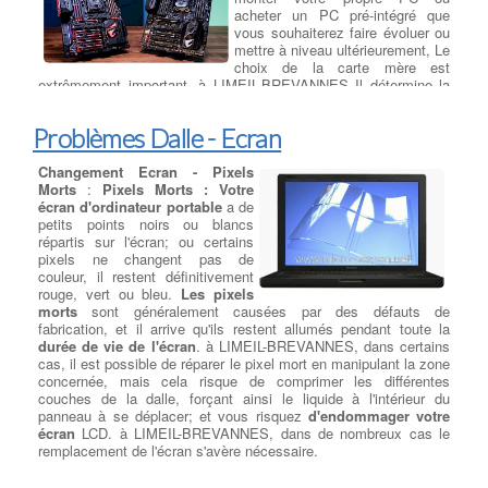
acheter un PC pré-intégré que
nombreux cas les réparations suivantes seront nécessaires :
vous souhaiterez faire évoluer ou
désoxydation de la carte mère, remplacement des nappes et
mettre à niveau ultérieurement, Le
composants défectueux, changement du clavier (cas d'un liquide
choix de la carte mère est
sucré) etc ….
:
Trouver Un Réparateur Ordi Portable
extrêmement important. à LIMEIL-BREVANNES Il détermine la
plupart des autres composants que vous pourrez choisir et, en
même temps, d'autres choix, tels que le processeur que vous
Problèmes Dalle - Ecran
utiliserez dans votre nouveau PC, déterminent le type de carte
mère que vous pouvez utiliser.
DEFINITION :
Une carte mère est
une carte de circuit imprimé (PCB) qui crée une sorte de
Changement Ecran - Pixels
backbone permettant à une variété de composants de
Morts
:
Pixels Morts : Votre
communiquer, et qui fournit différents connecteurs pour des
écran d'ordinateur portable
a de
composants tels que le CPU, l'unité de traitement graphique
petits points noirs ou blancs
GPU, la mémoire, et stockage. à LIMEIL-BREVANNES La
répartis sur l'écran; ou certains
plupart des ordinateurs fabriqués aujourd'hui, y compris les
pixels ne changent pas de
smartphones, tablettes, ordinateurs portables et ordinateurs de
couleur, il restent définitivement
bureau, utilisent des cartes mères pour rassembler tout, mais le
rouge, vert ou bleu.
Les pixels
seul type que vous achetez généralement est celui des
morts
sont généralement causées par des défauts de
ordinateurs de bureau.
fabrication, et il arrive qu'ils restent allumés pendant toute la
CHOIX :
En choisissant la bonne carte
mère, vous devez vous assurer qu'elle répond à vos besoins
durée de vie de l'écran
. à LIMEIL-BREVANNES, dans certains
actuels et futurs. Si vous savez que vous ne voudrez jamais
cas, il est possible de réparer le pixel mort en manipulant la zone
mettre à niveau votre PC au-delà de sa configuration d'origine,
concernée, mais cela risque de comprimer les différentes
vous pouvez choisir une carte mère qui fournit exactement ce
couches de la dalle, forçant ainsi le liquide à l'intérieur du
dont vous avez besoin pour être opérationnel. à LIMEIL-
panneau à se déplacer; et vous risquez
d'endommager votre
BREVANNES Mais si vous pensez pouvoir faire évoluer votre
écran
LCD. à LIMEIL-BREVANNES, dans de nombreux cas le
PC ultérieurement, vous devrez vous assurer que votre carte
remplacement de l'écran s'avère nécessaire.
mère répondra à vos besoins au fur et à mesure de leur
croissance.