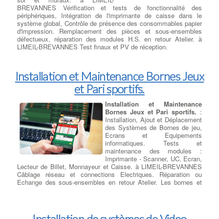
n'y a aucun autre dommage visible, l'écran LCD est défectueux.
BREVANNES Vérification et tests de fonctionnalité des
périphériques, Intégration de l'imprimante de caisse dans le
système global, Contrôle de présence des consommables papier
d'impression. Remplacement des pièces et sous-ensembles
défectueux, réparation des modules H.S. en retour Atelier. à
LIMEIL-BREVANNES Test finaux et PV de réception.
Installation et Maintenance Bornes Jeux
et Pari sportifs.
Installation et Maintenance
Bornes Jeux et Pari sportifs.
:
Installation, Ajout et Déplacement
des Systèmes de Bornes de jeu,
Ecrans et Equipements
informatiques. Tests et
maintenance des modules :
Imprimante - Scanner, UC, Ecran,
Lecteur de Billet, Monnayeur et Caisse. à LIMEIL-BREVANNES
Câblage réseau et connections Electriques. Réparation ou
Echange des sous-ensembles en retour Atelier. Les bornes et
périphériques hors-service sont révisées et remise en état en
atelier central à LIMEIL-BREVANNES.
Installation de systèmes de Video