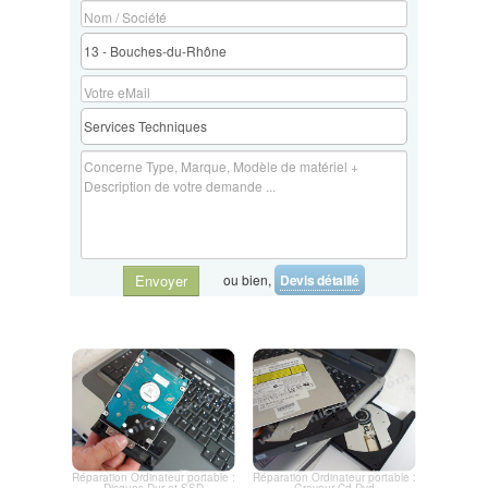
pour une migration en douceur vers la rapidité, la fiabilité et
l'efficacité d'un SSD.
à LIMEIL-BREVANNES Contactez-nous dès aujourd'hui pour en
savoir plus sur nos services de réparation d'ordinateurs et pour
planifier votre remplacement de disque dur ou SSD. Votre
satisfaction est notre priorité absolue.
ou bien,
Devis détaillé
Envoyer
Réparation Ordinateur portable :
Réparation Ordinateur portable :
Disques Dur et SSD
Graveur Cd Dvd