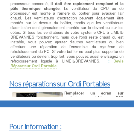
processeur concerné,
il doit être rapidement remplacé et la
pâte thermique changée
. Le ventilateur de CPU ou de
processeur est monté à l'arrière du boîtier pour évacuer l'air
chaud. Les ventilateurs d'extraction peuvent également être
montés sur le dessus du boîtier, tandis que les ventilateurs
d'admission sont généralement montés sur le devant ou sur les
côtés. Si tous les ventilateurs de votre système CPU à LIMEIL-
BREVANNES fonctionnent, mais que l'ordi reste chaud ou est
instable, vous pouvez ajouter d'autres ventilateurs ou bien
effectuer une réparation de l'ensemble du système de
refroidissement du PC. Si votre boîtier ne peut plus supporter de
ventilateurs ou devient trop fort, vous pouvez aussi envisagez un
refroidissement liquide à LIMEIL-BREVANNES.
:
Devis
Réparateur Ordi Portable
Nos réparations sur Ordi Portables
Remplacer un ecran sur
ordinateur portable
: RCS
spécialiste des écrans de
remplacement
LCD et LED pour :
ordinateur portable, tablettes et
smartphones, avec : Un grand
choix de références à LIMEIL-
Pour information :
BREVANNES : plus de 73000
articles, Une vaste connaissance des
pièces détachées