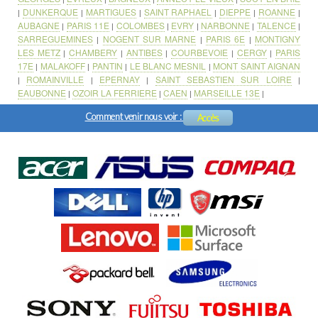
DUNKERQUE
MARTIGUES
SAINT RAPHAEL
DIEPPE
ROANNE
|
|
|
|
|
|
AUBAGNE
PARIS 11E
COLOMBES
EVRY
NARBONNE
TALENCE
|
|
|
|
|
|
SARREGUEMINES
NOGENT SUR MARNE
PARIS 6E
MONTIGNY
|
|
|
LES METZ
CHAMBERY
ANTIBES
COURBEVOIE
CERGY
PARIS
|
|
|
|
|
17E
MALAKOFF
PANTIN
LE BLANC MESNIL
MONT SAINT AIGNAN
|
|
|
|
ROMAINVILLE
EPERNAY
SAINT SEBASTIEN SUR LOIRE
|
|
|
|
EAUBONNE
OZOIR LA FERRIERE
CAEN
MARSEILLE 13E
|
|
|
|
Comment venir nous voir :
Accès