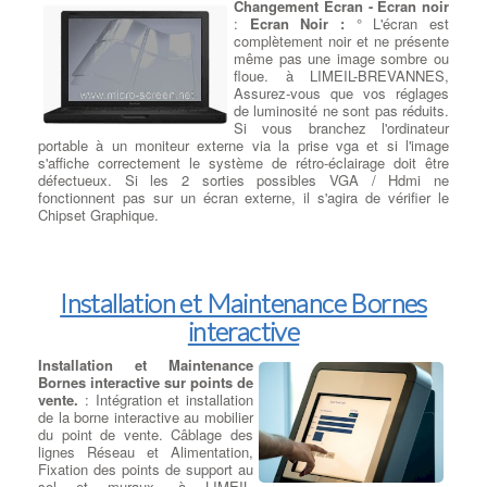
Changement Ecran - Ecran noir
:
Ecran Noir :
° L'écran est
Meilleur Serveur Rack DELL à
complètement noir et ne présente
LIMEIL-BREVANNES
:
Serveurs
même pas une image sombre ou
rack DELL PowerEdge :
floue. à LIMEIL-BREVANNES,
Préparez votre datacenter pour
Assurez-vous que vos réglages
gérer toutes les charges applicatives.
de luminosité ne sont pas réduits.
Si vous branchez l'ordinateur
Les serveurs rack PowerEdge associent une architecture
portable à un moniteur externe via la prise vga et si l'image
hautement évolutive à un équilibrage optimal de traitement et de
s'affiche correctement le système de rétro-éclairage doit être
mémoire, afin d'optimiser les performances sur un éventail
défectueux. Si les 2 sorties possibles VGA / Hdmi ne
complet d’applications. Record mondial en matière de
fonctionnent pas sur un écran externe, il s'agira de vérifier le
performances SAP11. Gamme la plus vaste d’options de
Chipset Graphique.
stockage sur serveur dans des serveurs PowerEdge IT Pro avec
5 étoiles (R640 et R740xd) Lauréat du Red Dot Award,
Changement Ecran -
prestigieuse récompense internationale pour le design Hautes
Clignotement
:
Ecran clignote :
performances 4 sockets et accélération GPU pour l’analytique
° De temps en temps, puis à
Installation et Maintenance Bornes
des données, l’IA et l’apprentissage automatique.
fréquence régulière votre écran se
interactive
met à l'arrêt. à LIMEIL-
BREVANNES, Il faut vous
assurer que le câble vidéo est
Installation et Maintenance
bien fixé sur le port vidéo à
Bornes interactive sur points de
l'arrière de l'écran du portable et sur le Slot de la carte mère. En
vente.
: Intégration et installation
outre, s'assurer que le câble inverseur, situé au bas de votre
de la borne interactive au mobilier
écran, est également solidement fixé. à LIMEIL-BREVANNES,
du point de vente. Câblage des
Examinez le câble vidéo pour s'assurer qu'il n'y a pas de
lignes Réseau et Alimentation,
dommages ou de pincement, ce qui peut provoquer des
Fixation des points de support au
scintillements réguliers. Si tout semble être solidement fixé et s'il
sol et muraux. à LIMEIL-