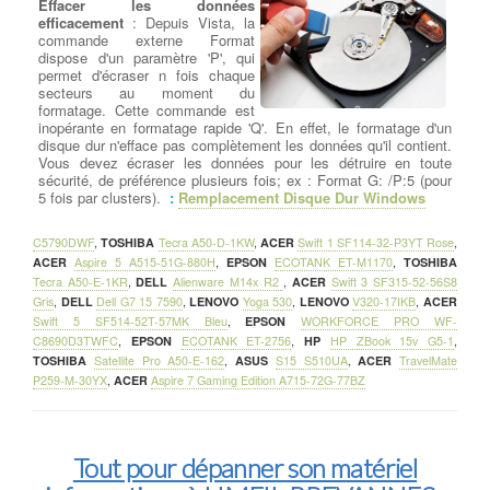
Effacer les données
efficacement
: Depuis Vista, la
commande externe Format
dispose d'un paramètre 'P', qui
permet d'écraser n fois chaque
secteurs au moment du
formatage. Cette commande est
inopérante en formatage rapide 'Q'. En effet, le formatage d'un
disque dur n'efface pas complètement les données qu'il contient.
Vous devez écraser les données pour les détruire en toute
sécurité, de préférence plusieurs fois; ex : Format G: /P:5 (pour
5 fois par clusters).
:
Remplacement Disque Dur Windows
C5790DWF
,
TOSHIBA
Tecra A50-D-1KW
,
ACER
Swift 1 SF114-32-P3YT Rose
,
ACER
Aspire 5 A515-51G-880H
,
EPSON
ECOTANK ET-M1170
,
TOSHIBA
Tecra A50-E-1KR
,
DELL
Alienware M14x R2
,
ACER
Swift 3 SF315-52-56S8
Gris
,
DELL
Dell G7 15 7590
,
LENOVO
Yoga 530
,
LENOVO
V320-17IKB
,
ACER
Swift 5 SF514-52T-57MK Bleu
,
EPSON
WORKFORCE PRO WF-
C8690D3TWFC
,
EPSON
ECOTANK ET-2756
,
HP
HP ZBook 15v G5-1
,
TOSHIBA
Satellite Pro A50-E-162
,
ASUS
S15 S510UA
,
ACER
TravelMate
P259-M-30YX
,
ACER
Aspire 7 Gaming Edition A715-72G-77BZ
Tout pour dépanner son matériel