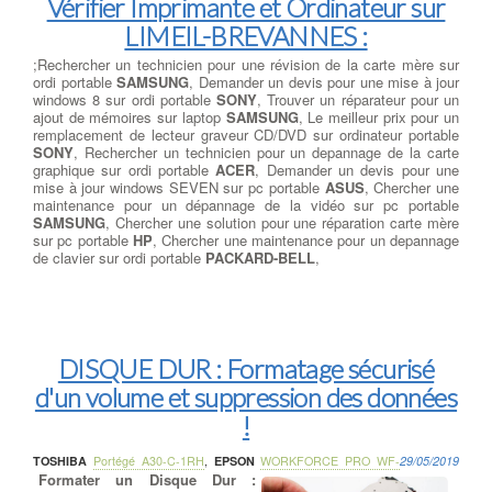
Vérifier Imprimante et Ordinateur sur
LIMEIL-BREVANNES :
;Rechercher un technicien pour une révision de la carte mère sur
ordi portable
SAMSUNG
, Demander un devis pour une mise à jour
windows 8 sur ordi portable
SONY
, Trouver un réparateur pour un
ajout de mémoires sur laptop
SAMSUNG
, Le meilleur prix pour un
remplacement de lecteur graveur CD/DVD sur ordinateur portable
SONY
, Rechercher un technicien pour un depannage de la carte
graphique sur ordi portable
ACER
, Demander un devis pour une
mise à jour windows SEVEN sur pc portable
ASUS
, Chercher une
maintenance pour un dépannage de la vidéo sur pc portable
SAMSUNG
, Chercher une solution pour une réparation carte mère
sur pc portable
HP
, Chercher une maintenance pour un depannage
de clavier sur ordi portable
PACKARD-BELL
,
DISQUE DUR : Formatage sécurisé
d'un volume et suppression des données
!
TOSHIBA
Portégé A30-C-1RH
,
EPSON
WORKFORCE PRO WF-
29/05/2019
Formater un Disque Dur :