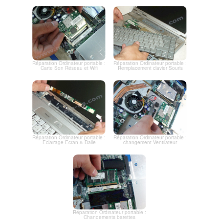
Réparation Ordinateur portable :
Réparation Ordinateur portable :
Carte Son Réseau et Wifi
Remplacement clavier Souris
Réparation Ordinateur portable :
Réparation Ordinateur portable :
Eclairage Ecran & Dalle
changement Ventilateur
Réparation Ordinateur portable :
Changements barettes