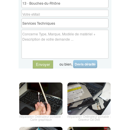
sur nos services de réparation d'ordinateurs et pour planifier votre
remplacement de disque dur ou SSD. Votre satisfaction est notre
priorité absolue.
ou bien,
Devis détaillé
Envoyer
Réparation Ordinateur portable :
Réparation Ordinateur portable :
Carte graphique
Graveur Cd Dvd