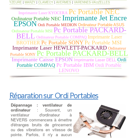
carte mère
: Elément majeur d'un
YZEURE
|
MARZY
|
CLAMECY
|
AVERMES
|
VARENNES-VAUZELLES
PC de bureau à NEVERS, sur
Pc Portable NEC
laquelle votre
processeur, carte
Imprimante Laser KYOCERA
graphique, barrette mémoire
et
Imprimante Jet Encre
Ordinateur Portable NEC
autres composants viennent se
EPSON
Ordi Portable MEDION
Ordinateur Portable ASUS
greffer, la carte mère doit répondre
Pc Portable PACKARD-
à plusieurs critères selon la
Ordinateur Portable MSI
BELL
configuration de votre ordinateur à
Imprimante Laser
Ordinateur Portable COMPAQ
NEVERS et les logiciels installés. Nous devons
choisir la
Pc Portable MSI
Pc Portable SONY
BROTHER
meilleure carte mère gamer
ou bureautique pour processeur
Imprimante Laser HEWLETT-PACKARD
Ordinateur
Intel ou processeur AMD parmi les plus grandes marques à
Pc Portable PACKARD-BELL
Portable SONY
NEVERS :
ASUS, GIGABYTE, MSI
. Une bonne carte mère est
Imprimante Caisse EPSON
Ordi
Imprimante Laser DELL
celle qui correspond à votre besoin : son format (mini-ITX, micro-
Ordi Portable
Pc Portable IBM
Portable COMPAQ
ATX, ou encore ATX), son évolutivité (USB 3.1, USB 3.0, SATA
LENOVO
III, PCI-express 2.0, etc.) ou son prix (de la carte mère petit prix
à la plus haut de gamme).
Ajouter ou Remplacer un
lecteur - Graveur cd dvd
:
Réparation sur Ordi Portables
Rajout ou Réparation lecteurs
DC/DVD
: Pour la lecture et la
Dépannage : ventilateur de
gravure de tous vos médias
ordinateur
: Souvent, un
Cdrom ou DVD, nous avons
ventilateur d'ordinateur à
sélectionné pour vous le meilleur
NEVERS commencera à émettre
des lecteurs et graveurs CD/DVD
d'étranges bruits de grincement
et Blu-ray. à NEVERS Que vous recherchiez un lecteur-graveur
ou des vibrations en vitesse de
Optique interne ou externe, nous remplaçons votre lecteur HS
pointe. Parfois, il n'y a aucun
par un lecteur/Graveur des plus grandes marques : LG,