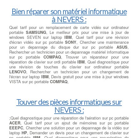
Bien réparer son matériel informatique
à NEVERS :
Quel tarif pour un remplacement de carte vidéo sur ordinateur
portable
SAMSUNG
, Le meilleur prix pour une mise à jour de
windows SEVEN sur laptop
IBM
, Quel tarif pour une révision
d'écran vidéo sur pc portable
SONY
, Chercher une maintenance
pour un depannage du disque dur sur pc portable
ASUS
,
Rechercher un technicien pour un depannage matériel informatique
sur pc portable
COMPAQ
, Trouver un réparateur pour une
réparation de clavier sur ordi portable
IBM
, Quel diagnostique pour
une révision de touches du clavier sur ordinateur portable
LENOVO
, Rechercher un technicien pour un changement de
l'écran sur laptop
IBM
, Devis gratuit pour une mise à jour windows
VISTA sur pc portable
COMPAQ
,
Touver des pièces informatiques sur
NEVERS :
;Quel diagnostique pour une réparation de l'aération sur pc portable
ACER
, Quel tarif pour un ajout de mémoires sur pc portable
EEEPC
, Chercher une solution pour un depannage de la vidéo sur
laptop
HP
, Demander un devis pour un changement de clavier sur
pc portable
IBM
, Quel diagnostique pour une recupération de