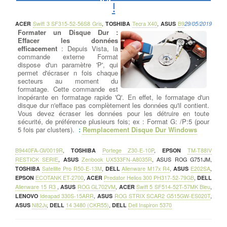
!
ACER
Swift 3 SF315-52-56S8 Gris
,
TOSHIBA
Tecra X40
,
ASUS
B9
29/05/2019
Formater un Disque Dur :
Effacer les données
efficacement
: Depuis Vista, la
commande externe Format
dispose d'un paramètre 'P', qui
permet d'écraser n fois chaque
secteurs au moment du
formatage. Cette commande est
inopérante en formatage rapide 'Q'. En effet, le formatage d'un
disque dur n'efface pas complètement les données qu'il contient.
Vous devez écraser les données pour les détruire en toute
sécurité, de préférence plusieurs fois; ex : Format G: /P:5 (pour
5 fois par clusters).
:
Remplacement Disque Dur Windows
B9440FA-GV0019R
,
TOSHIBA
Portege Z30-E-10P
,
EPSON
TM-T88IV
RESTICK SERIE
,
ASUS
Zenbook UX533FN-A8035R
,
ASUS ROG G751JM
,
TOSHIBA
Satellite Pro R50-E-13M
,
DELL
Alienware M17x R4
,
ASUS
E202SA
,
EPSON
ECOTANK ET-2700
,
ACER
Predator Helios 300 PH317-52-79GB
,
DELL
Alienware 15 R3
,
ASUS
ROG GL702VM
,
ACER
Swift 5 SF514-52T-57MK Bleu
,
LENOVO
Ideapad 330S-15ARR
,
ASUS
ROG STRIX SCAR2 G515GW-ES020T
,
ASUS
N82Jv
,
DELL
14 3480 (CKR55)
,
DELL
Dell Inspiron 5370