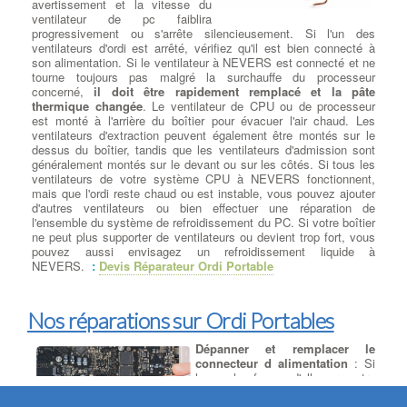
avertissement et la vitesse du
Samsung, Asus, Lite-On et Pioneer … à NEVERS CD-ROM,
ventilateur de pc faiblira
DVD-ROM et les lecteurs Blu-ray sont disponibles dans les types
progressivement ou s'arrête silencieusement. Si l'un des
de lecteurs réinscriptibles. RW ont toutes les fonctionnalités de
ventilateurs d'ordi est arrêté, vérifiez qu'il est bien connecté à
leurs homologues en lecture seule, mais peut aussi écrire des
son alimentation. Si le ventilateur à NEVERS est connecté et ne
données sur le disque. Écrire des vitesses sont généralement
tourne toujours pas malgré la surchauffe du processeur
plus lent que vitesses de lecture pour maintenir la stabilité .
concerné,
il doit être rapidement remplacé et la pâte
thermique changée
. Le ventilateur de CPU ou de processeur
est monté à l'arrière du boîtier pour évacuer l'air chaud. Les
Ajouter ou Remplacer les
ventilateurs d'extraction peuvent également être montés sur le
barettes mémoires
:
Ajout
dessus du boîtier, tandis que les ventilateurs d'admission sont
Barrettes Mémoires
: Toujours
généralement montés sur le devant ou sur les côtés. Si tous les
plus gourmand en ressources, les
ventilateurs de votre système CPU à NEVERS fonctionnent,
logiciels et jeux récents sont de
mais que l'ordi reste chaud ou est instable, vous pouvez ajouter
véritables consommateurs de
d'autres ventilateurs ou bien effectuer une réparation de
mémoire. Pour donner un bon
l'ensemble du système de refroidissement du PC. Si votre boîtier
coup de souffle à votre PC , votre
ne peut plus supporter de ventilateurs ou devient trop fort, vous
Mac ou votre PC portable, augmentez la taille de la mémoire
pouvez aussi envisagez un refroidissement liquide à
vive de votre ordinateur . à NEVERS De la mémoire vive 1 Go à
NEVERS.
:
Devis Réparateur Ordi Portable
128 Go de 400 MHz à 4333 MHz, les meilleures barrettes
mémoires parmi les plus grandes marques Corsair, Crucial,
G.Skill et Kingston. à NEVERS Faites votre choix de cartes
mémoires pour ajouter à votre machine (Windows 7, Windows 8,
Nos réparations sur Ordi Portables
Windows 10 ou Mac OS) des barrettes RAM DDR DDR2, DDR3
ou DDR4.
Dépanner et remplacer le
connecteur d alimentation
: Si
Dépanner ou remplacer
la seule façon d'allumer votre
l’alimentation
:
Dépanner ou
ordinateur est de tenir la prise
remplacer l'alimentation
: Test
d'alimentation à un angle ou de la