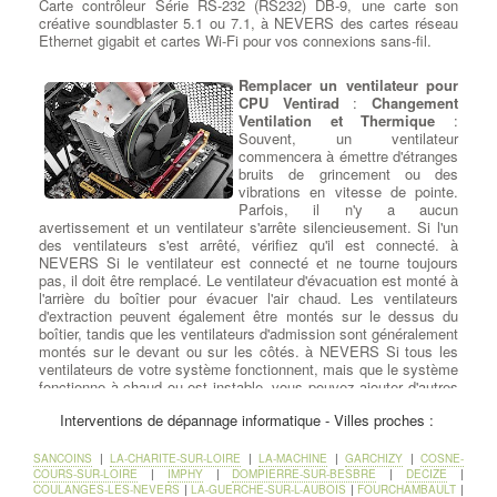
Carte contrôleur Série RS-232 (RS232) DB-9, une carte son
créative soundblaster 5.1 ou 7.1, à NEVERS des cartes réseau
Ethernet gigabit et cartes Wi-Fi pour vos connexions sans-fil.
Remplacer un ventilateur pour
CPU Ventirad
:
Changement
Ventilation et Thermique
:
Souvent, un ventilateur
commencera à émettre d'étranges
bruits de grincement ou des
vibrations en vitesse de pointe.
Parfois, il n'y a aucun
avertissement et un ventilateur s'arrête silencieusement. Si l'un
des ventilateurs s'est arrêté, vérifiez qu'il est connecté. à
NEVERS Si le ventilateur est connecté et ne tourne toujours
pas, il doit être remplacé. Le ventilateur d'évacuation est monté à
l'arrière du boîtier pour évacuer l'air chaud. Les ventilateurs
d'extraction peuvent également être montés sur le dessus du
boîtier, tandis que les ventilateurs d'admission sont généralement
montés sur le devant ou sur les côtés. à NEVERS Si tous les
ventilateurs de votre système fonctionnent, mais que le système
fonctionne à chaud ou est instable, vous pouvez ajouter d'autres
ventilateurs. Si votre boîtier ne peut plus supporter de
Interventions de dépannage informatique - Villes proches :
ventilateurs ou devient trop fort, envisagez un refroidissement
liquide .
SANCOINS
|
LA-CHARITE-SUR-LOIRE
|
LA-MACHINE
|
GARCHIZY
|
COSNE-
COURS-SUR-LOIRE
|
IMPHY
|
DOMPIERRE-SUR-BESBRE
|
DECIZE
|
Dépanner ou remplacer votre
COULANGES-LES-NEVERS
|
LA-GUERCHE-SUR-L-AUBOIS
|
FOURCHAMBAULT
|