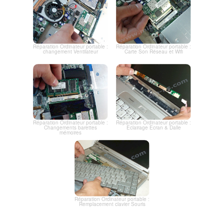
Réparation Ordinateur portable :
Réparation Ordinateur portable :
changement Ventilateur
Carte Son Réseau et Wifi
Réparation Ordinateur portable :
Réparation Ordinateur portable :
Changements barettes
Eclairage Ecran & Dalle
mémoires
Réparation Ordinateur portable :
Remplacement clavier Souris