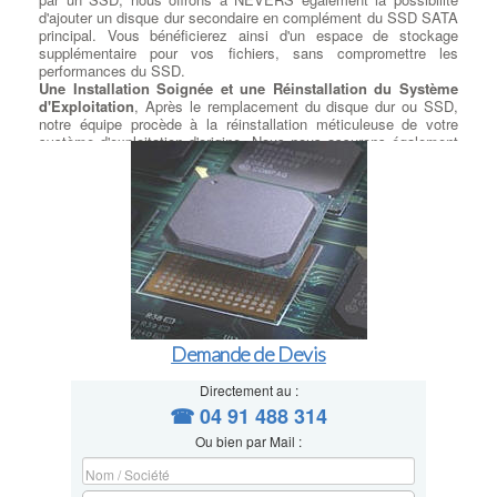
d'ajouter un disque dur secondaire en complément du SSD SATA
principal. Vous bénéficierez ainsi d'un espace de stockage
supplémentaire pour vos fichiers, sans compromettre les
performances du SSD.
Une Installation Soignée et une Réinstallation du Système
d'Exploitation
, Après le remplacement du disque dur ou SSD,
notre équipe procède à la réinstallation méticuleuse de votre
système d'exploitation d'origine. Nous nous assurons également
de respecter la licence utilisateur du client pour une expérience
sans tracas.
Exploitez la Puissance du M.2 : Installation Selon Votre
Modèle
, Si votre carte mère est équipée d'un port M.2
disponible, à NEVERS nous proposons l'installation de SSD M.2
SATA ou PCIe, selon les spécifications de votre modèle. Vous
pourrez ainsi exploiter pleinement la rapidité de cette technologie
de pointe.
Transfert de Données Sécurisé et Précis
, Nous comprenons
l'importance de vos données personnelles et professionnelles.
C'est pourquoi nous prenons le plus grand soin de transférer vos
Demande de Devis
données récupérées sur le nouveau disque en respectant les
répertoires que vous avez préalablement déterminés. Votre
contenu reste intact et accessible comme avant, sans risque de
Directement au :
perte de données. Améliorez les performances de votre
☎ 04 91 488 314
ordinateur en optant pour notre service de remplacement de
Ou bien par Mail :
disque dur et SSD. Faites confiance à notre équipe compétente
pour une migration en douceur vers la rapidité, la fiabilité et
l'efficacité d'un SSD.
à NEVERS Contactez-nous dès aujourd'hui pour en savoir plus