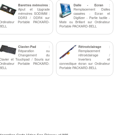
Barettes mémoires
:
Dalle - Ecran
:
Ajout et Upgrade
Remplacement Dalles
mémoires SODIMM :
cassées - Ecran et
DDR3 / DDR4 sur
Digitizer - Partie tactile -
Ordinateur Portable PACKARD-
Mate ou Brillant sur Ordinateur
BELL
Portable PACKARD-BELL
Clavier-Pad
:
Rétroéclairage
:
Réparation ou
Remplacement
Changement du
rétroéclairage /
Clavier et Touchpad / Souris sur
Inverters et
Ordinateur Portable PACKARD-
connectique écran sur Ordinateur
BELL
Portable PACKARD-BELL
éparation Carte Video Son Réseau et Wifi