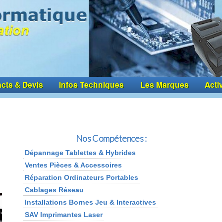
cts & Devis
Infos Techniques
Les Marques
Acti
Nos Compétences :
Dépannage Tablettes & Hybrides
Ventes Pièces & Accessoires
Réparation Ordinateurs Portables
Cablages Réseau
Installations Bornes Jeu & Interactives
SAV Imprimantes Laser