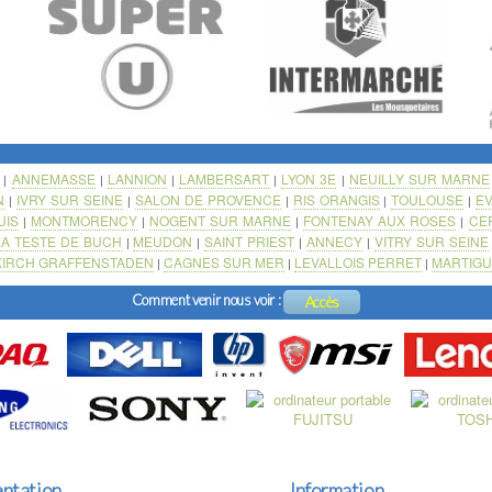
ANNEMASSE
LANNION
LAMBERSART
LYON 3E
NEUILLY SUR MARNE
|
|
|
|
|
N
IVRY SUR SEINE
SALON DE PROVENCE
RIS ORANGIS
TOULOUSE
E
|
|
|
|
|
UIS
MONTMORENCY
NOGENT SUR MARNE
FONTENAY AUX ROSES
CE
|
|
|
|
LA TESTE DE BUCH
MEUDON
SAINT PRIEST
ANNECY
VITRY SUR SEINE
|
|
|
|
KIRCH GRAFFENSTADEN
CAGNES SUR MER
LEVALLOIS PERRET
MARTIG
|
|
|
Comment venir nous voir :
Accès
ntation
Information