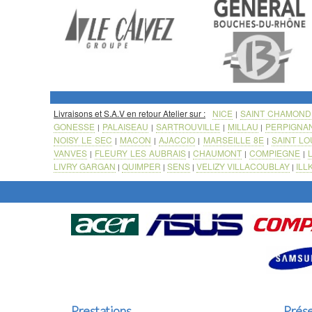
Livraisons et S.A.V en retour Atelier sur :
NICE
SAINT CHAMOND
|
GONESSE
PALAISEAU
SARTROUVILLE
MILLAU
PERPIGNA
|
|
|
|
NOISY LE SEC
MACON
AJACCIO
MARSEILLE 8E
SAINT LO
|
|
|
|
VANVES
FLEURY LES AUBRAIS
CHAUMONT
COMPIEGNE
|
|
|
|
LIVRY GARGAN
QUIMPER
SENS
VELIZY VILLACOUBLAY
ILL
|
|
|
|
Prestations
Prése