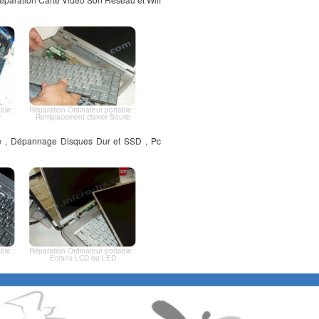
ble :
Réparation Ordinateur portable :
r
Remplacement clavier Souris
le , Dépannage Disques Dur et SSD , Pc
ble :
Réparation Ordinateur portable :
Ecrans LCD ou LED