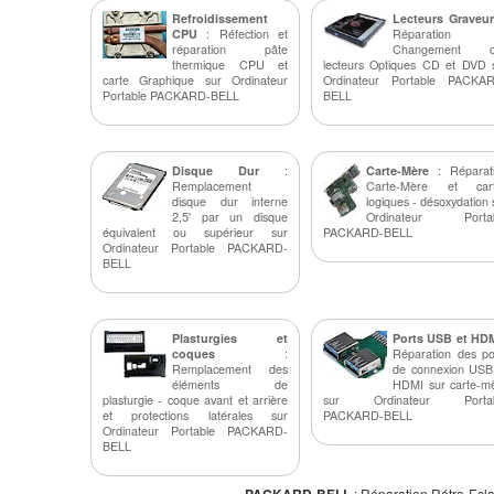
Refroidissement
Lecteurs Graveur
CPU
: Réfection et
Réparation 
réparation pâte
Changement d
thermique CPU et
lecteurs Optiques CD et DVD 
carte Graphique sur Ordinateur
Ordinateur Portable PACKA
Portable PACKARD-BELL
BELL
Disque Dur
:
Carte-Mère
: Réparat
Remplacement
Carte-Mère et car
disque dur interne
logiques - désoxydation 
2,5' par un disque
Ordinateur Portab
équivalent ou supérieur sur
PACKARD-BELL
Ordinateur Portable PACKARD-
BELL
Plasturgies et
Ports USB et HD
coques
:
Réparation des po
Remplacement des
de connexion USB
éléments de
HDMI sur carte-m
plasturgie - coque avant et arrière
sur Ordinateur Portab
et protections latérales sur
PACKARD-BELL
Ordinateur Portable PACKARD-
BELL
PACKARD-BELL
: Réparation Rétro-Ecl