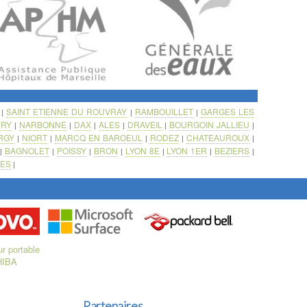
SAINT ETIENNE DU ROUVRAY
RAMBOUILLET
GARGES LES
|
|
|
VRY
NARBONNE
DAX
ALES
DRAVEIL
BOURGOIN JALLIEU
|
|
|
|
|
|
RGY
NIORT
MARCQ EN BAROEUL
RODEZ
CHATEAUROUX
|
|
|
|
|
BAGNOLET
POISSY
BRON
LYON 8E
LYON 1ER
BEZIERS
|
|
|
|
|
|
|
UES
|
Partenaires