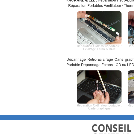
, Réparation Portables Ventilateur / The
Réparation Ordinateur portable :
Répa
Eclairage Ecran & Dalle
Dépannage Rétro-Eclairage Carte graph
Portable Dépannage Ecrans LCD ou LE
Réparation Ordinateur portable :
Répa
Carte graphique