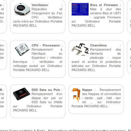
s
:
Ventilateur
:
Bios et Firmware
:
et
Réparation et
Mise à Jour des
es
Changement du Fan
versions Bios et UEFI
sur
CPU - Ventilateur
- upgrade Firmware
RD-
carte-mère sur Ordinateur Portable
sur Ordinateur Portable
PACKARD-BELL
PACKARD-BELL
ion
CPU - Processeur
:
Charnières
:
tes
Remplacement à
Remplacement des
sur
l'identique ou
éléments de
le
Supérieur / réfection
plasturgie - coque
thermique / vérification et
avant et arrière et protections
nettoyage socket sur Ordinateur
latérales sur Ordinateur Portable
Portable PACKARD-BELL
PACKARD-BELL
MI
:
SSD Sata ou Pcie
:
Nappe
: Remplacement
rts
Remplacement d'un
des Nappes et connections
 et
disque dur par un
: clavier - pad - hdd - son
ère
SSD Sata ou VNMe
etc … sur Ordinateur
le
sur Ordinateur Portable
Portable PACKARD-BELL
PACKARD-BELL
airage Ecran portable & Dalle , Réparations et Changements barettes mémoires , R