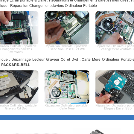
rmique , Réparation Changement claviers Ordinateur Portable
ration Ordinateur portable :
Réparation Ordinateur portable :
Réparation Ordinateur porta
Changements barettes
Carte Son Réseau et Wifi
changement Ventilateu
mémoires
ique , Dépannage Lecteur Graveur Cd et Dvd , Carte Mère Ordinateur Portab
D
PACKARD-BELL
ration Ordinateur portable :
Réparation Ordinateur portable :
Réparation Ordinateur porta
Graveur Cd Dvd
Carte Mère
Disques Dur et SSD