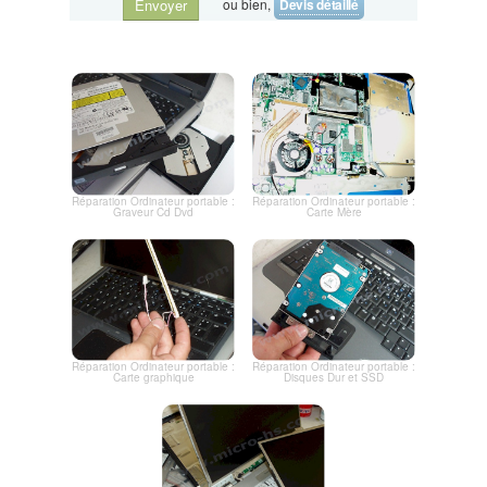
ou bien,
Devis détaillé
Envoyer
Réparation Ordinateur portable :
Réparation Ordinateur portable :
Graveur Cd Dvd
Carte Mère
Réparation Ordinateur portable :
Réparation Ordinateur portable :
Carte graphique
Disques Dur et SSD