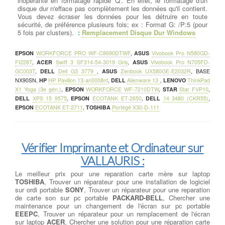
inopérante en formatage rapide 'Q'. En effet, le formatage d'un
disque dur n'efface pas complètement les données qu'il contient.
Vous devez écraser les données pour les détruire en toute
sécurité, de préférence plusieurs fois; ex : Format G: /P:5 (pour
5 fois par clusters).
:
Remplacement Disque Dur Windows
EPSON
WORKFORCE PRO WF-C8690DTWF
,
ASUS
Vivobook Pro N580GD-
FI228T
,
ACER
Swift 3 SF314-54-3019 Gris
,
ASUS
Vivobook Pro N705FD-
GC003T
,
DELL
Dell G3 3779
,
ASUS
Zenbook UX580GE-E2032R
,
BASE
NX90SN
,
HP
HP Pavilion 13-an0008nf
,
DELL
Alienware 13
,
LENOVO
ThinkPad
X1 Yoga (3e gén.)
,
EPSON
WORKFORCE WF-7210DTW
,
STAR
Star FVP10
,
DELL
XPS 15 9575
,
EPSON
ECOTANK ET-2650
,
DELL
14 3480 (CKR55)
,
EPSON
ECOTANK ET-2711
,
TOSHIBA
Portégé X30-D-111
Vérifier Imprimante et Ordinateur sur
VALLAURIS :
Le meilleur prix pour une reparation carte mère sur laptop
TOSHIBA
, Trouver un réparateur pour une installation de logiciel
sur ordi portable
SONY
, Trouver un réparateur pour une reparation
de carte son sur pc portable
PACKARD-BELL
, Chercher une
maintenance pour un changement de l'écran sur pc portable
EEEPC
, Trouver un réparateur pour un remplacement de l'écran
sur laptop
ACER
, Chercher une solution pour une réparation carte