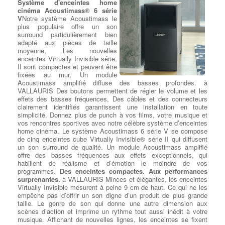
Système d'enceintes home
M.2 est présent et disponible, nous proposons l'installation des 2
supérieure, ce qui se traduit par un démarrage plus rapide du
cinéma Acoustimass® 6 série
versions (SATA ou Pcie) conformément aux modèle de la carte
système d'exploitation et des applications, ainsi qu'une réactivité
V
Notre système Acoustimass le
mère. à VALLAURIS Nous rajoutons vos données récupérées sur
accrue de l'ensemble de votre ordinateur.
plus populaire offre un son
le nouveau disque, selon les répertoires que vous avez pré
Extension de Stockage Facile : Ajout d'un Disque Dur
surround particulièrement bien
déterminés.
Secondaire
, En plus du remplacement du disque dur principal
adapté aux pièces de taille
par un SSD, nous offrons à VALLAURIS également la possibilité
moyenne, Les nouvelles
Ajouter ou Remplacer des
d'ajouter un disque dur secondaire en complément du SSD SATA
enceintes Virtually Invisible série,
cartes d’extension Pcie
:
Ajout
principal. Vous bénéficierez ainsi d'un espace de stockage
II sont compactes et peuvent être
Carte d'Extension
: Nous
supplémentaire pour vos fichiers, sans compromettre les
fixées au mur, Un module
remplaçons ou rajoutons la carte
performances du SSD.
Acoustimass amplifié diffuse des basses profondes. à
contrôleur adaptée à la
Une Installation Soignée et une Réinstallation du Système
VALLAURIS Des boutons permettent de régler le volume et les
connectique de votre périphérique
d'Exploitation
, Après le remplacement du disque dur ou SSD,
effets des basses fréquences, Des câbles et des connecteurs
: une Carte contrôleur FireWire
notre équipe procède à la réinstallation méticuleuse de votre
clairement identifiés garantissent une installation en toute
800 (Carte contrôleur IEEE
système d'exploitation d'origine. Nous nous assurons également
simplicité. Donnez plus de punch à vos films, votre musique et
1394b), à VALLAURIS une Carte contrôleur USB 2.0 ou USB 3.0,
de respecter la licence utilisateur du client pour une expérience
vos rencontres sportives avec notre célèbre système d’enceintes
une Carte contrôleur Raid, des cartes contrôleur SAS SFF-8087
sans tracas.
home cinéma. Le système Acoustimass 6 série V se compose
à SFF-8644, une Carte contrôleur port parallèle DB-25 ou une
Exploitez la Puissance du M.2 : Installation Selon Votre
de cinq enceintes cube Virtually Invisible® série II qui diffusent
Carte contrôleur Série RS-232 (RS232) DB-9, une carte son
Modèle
, Si votre carte mère est équipée d'un port M.2
un son surround de qualité. Un module Acoustimass amplifié
créative soundblaster 5.1 ou 7.1, à VALLAURIS des cartes
disponible, à VALLAURIS nous proposons l'installation de SSD
offre des basses fréquences aux effets exceptionnels, qui
réseau Ethernet gigabit et cartes Wi-Fi pour vos connexions
M.2 SATA ou PCIe, selon les spécifications de votre modèle.
habillent de réalisme et d’émotion le moindre de vos
sans-fil.
Vous pourrez ainsi exploiter pleinement la rapidité de cette
programmes.
Des enceintes compactes. Aux performances
technologie de pointe.
surprenantes.
à VALLAURIS Minces et élégantes, les enceintes
Transfert de Données Sécurisé et Précis
, Nous comprenons
Virtually Invisible mesurent à peine 9 cm de haut. Ce qui ne les
Dépanner ou remplacer
l'importance de vos données personnelles et professionnelles.
empêche pas d’offrir un son digne d’un produit de plus grande
l’alimentation
:
Dépanner ou
C'est pourquoi nous prenons le plus grand soin de transférer vos
taille. Le genre de son qui donne une autre dimension aux
remplacer l'alimentation
: Test
données récupérées sur le nouveau disque en respectant les
scènes d’action et imprime un rythme tout aussi inédit à votre
de charge et d'alimentation sur
répertoires que vous avez préalablement déterminés. Votre
musique. Affichant de nouvelles lignes, les enceintes se fixent
votre Pc - Vérification des
contenu reste intact et accessible comme avant, sans risque de