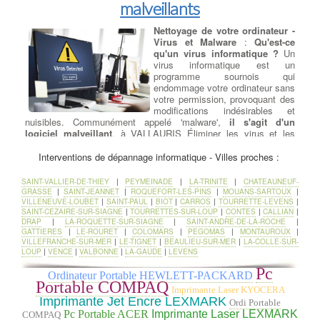
malveillants
Nettoyage de votre ordinateur -
Virus et Malware
:
Qu'est-ce
qu'un virus informatique ?
Un
virus informatique est un
programme sournois qui
endommage votre ordinateur sans
votre permission, provoquant des
modifications indésirables et
nuisibles. Communément appelé 'malware',
il s'agit d'un
logiciel malveillant
. à VALLAURIS Éliminer les virus et les
malwares peut être problématique en fonction du type de fichier
téléchargé, de la durée de l'infection et des actions ultérieures
Interventions de dépannage informatique - Villes proches :
entreprises par l'utilisateur. à VALLAURIS Dans la plupart des
cas, notre équipe est en mesure de
restaurer le système
SAINT-VALLIER-DE-THIEY
|
PEYMEINADE
|
LA-TRINITE
|
CHATEAUNEUF-
d'exploitation de votre ordinateur
, les programmes et de
GRASSE
|
SAINT-JEANNET
|
ROQUEFORT-LES-PINS
|
MOUANS-SARTOUX
|
récupérer les données d'origine. Dans de rares situations, il peut
VILLENEUVE-LOUBET
|
SAINT-PAUL
|
BIOT
|
CARROS
|
TOURRETTE-LEVENS
|
SAINT-CEZAIRE-SUR-SIAGNE
être nécessaire de réinstaller le système tout en restaurant les
|
TOURRETTES-SUR-LOUP
|
CONTES
|
CALLIAN
|
DRAP
|
LA-ROQUETTE-SUR-SIAGNE
|
SAINT-ANDRE-DE-LA-ROCHE
|
données utilisateur.
GATTIERES
|
LE-ROURET
|
COLOMARS
|
PEGOMAS
|
MONTAUROUX
|
Il existe de nombreux virus et logiciels malveillants (malwares)
VILLEFRANCHE-SUR-MER
|
LE-TIGNET
|
BEAULIEU-SUR-MER
|
LA-COLLE-SUR-
qui peuvent causer des dommages importants aux systèmes et
LOUP
|
VENCE
|
VALBONNE
|
LA-GAUDE
|
LEVENS
aux données. Voici quelques-uns des virus et malwares les plus
dangereux et notoires jusqu'à ma date de connaissance en
Pc
Ordinateur Portable HEWLETT-PACKARD
septembre 2021 :
Portable COMPAQ
Imprimante Laser KYOCERA
WannaCry : Apparu en mai 2017, WannaCry était un ransomware
Imprimante Jet Encre LEXMARK
Ordi Portable
qui a infecté des centaines de milliers d'ordinateurs dans le
Pc Portable ACER
Imprimante Laser LEXMARK
COMPAQ
monde entier en exploitant une vulnérabilité de Windows. Il