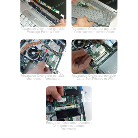
Réparation Ordinateur portable :
Réparation Ordinateur portable :
Eclairage Ecran & Dalle
Remplacement clavier Souris
Réparation Ordinateur portable :
Réparation Ordinateur portable :
changement Ventilateur
Carte Son Réseau et Wifi
Réparation Ordinateur portable :
Changements barettes
mémoires