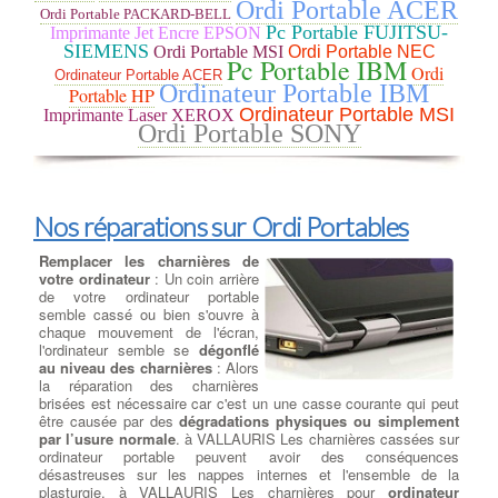
Ordi Portable ACER
chiffrait les données des victimes et exigeait une rançon en
Ordi Portable PACKARD-BELL
bitcoin pour les récupérer.
Pc Portable FUJITSU-
Imprimante Jet Encre EPSON
NotPetya / ExPetr : Il est apparu en juin 2017 et a été classé
SIEMENS
Ordi Portable MSI
Ordi Portable NEC
Pc Portable IBM
comme un ransomware, mais son objectif principal semblait être
Ordi
Ordinateur Portable ACER
de causer des dommages plutôt que de gagner de l'argent grâce
Ordinateur Portable IBM
Portable HP
aux rançons. Il a causé des dégâts importants aux entreprises et
Ordinateur Portable MSI
Imprimante Laser XEROX
aux infrastructures informatiques.
Ordi Portable SONY
Conficker : Lancé en 2008, Conficker était un ver informatique
qui se propageait rapidement en exploitant des vulnérabilités
dans les systèmes Windows. Il pouvait prendre le contrôle
complet des ordinateurs infectés.
Zeus (Zbot) : C'était un cheval de Troie financier très dangereux
Nos réparations sur Ordi Portables
qui visait principalement à voler des informations sensibles,
telles que les identifiants bancaires et les mots de passe.
Remplacer les charnières de
Stuxnet : Découvert en 2010, Stuxnet était un ver informatique
votre ordinateur
: Un coin arrière
sophistiqué conçu pour cibler les systèmes de contrôle
de votre ordinateur portable
industriels, en particulier ceux liés au programme nucléaire
semble cassé ou bien s'ouvre à
iranien. Il est considéré comme l'une des premières armes
chaque mouvement de l'écran,
cybernétiques déployées pour attaquer des infrastructures
l'ordinateur semble se
dégonflé
critiques.
au niveau des charnières
: Alors
Cryptolocker : C'était un ransomware qui a commencé à circuler
la réparation des charnières
en 2013. Il chiffrait les fichiers des victimes et demandait une
brisées est nécessaire car c'est un une casse courante qui peut
rançon pour les décrypter.
être causée par des
dégradations physiques ou simplement
Mirai : Apparu en 2016, Mirai était un logiciel malveillant de type
par l’usure normale
. à VALLAURIS Les charnières cassées sur
botnet qui infectait principalement les objets connectés (IoT) pour
ordinateur portable peuvent avoir des conséquences
les recruter dans un réseau de bots, qui pouvait ensuite être
désastreuses sur les nappes internes et l'ensemble de la
utilisé pour lancer des attaques DDoS massives.
plasturgie. à VALLAURIS Les charnières pour
ordinateur
Emotet : C'était un cheval de Troie bancaire qui a évolué pour