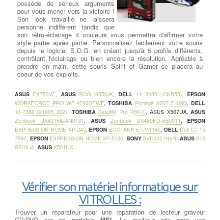
possède de sérieux arguments
pour vous mener vers la victoire !
Son look travaillé ne laissera
personne indifférent tandis que
son rétro-éclairage 4 couleurs vous permettra d'affirmer votre
style partie après partie. Personnalisez facilement votre souris
depuis le logiciel S.O.G. en créant jusqu'à 5 profils différents,
contrôlant l'éclairage ou bien encore la résolution. Agréable à
prendre en main, cette souris Spirit of Gamer se placera au
coeur de vos exploits.
ASUS
FX753VE
,
ASUS
ROG G550JK
,
DELL
14 3480 (CKR55)
,
EPSON
WORKFORCE PRO WF-4740DTWF
,
TOSHIBA
Portégé X30T-E-1GQ
,
DELL
13-7386 (21905_002)
,
TOSHIBA
Satellite Pro R50-C
,
ASUS X507UA
,
ASUS
Zenbook UX431FA-AN013T
,
ASUS
Zenbook UX480FD-BE001T
,
EPSON
EXPRESSION HOME XP-245
,
EPSON
ECOTANK ET-M1140
,
DELL
Dell G7 15
7590
,
EPSON
EXPRESSION HOME XP-5100
,
SONY
SVD1321H4R
,
ASUS
S15
S510UA
,
ASUS
K501UX
Vérifier son matériel informatique sur
VITROLLES :
Trouver un réparateur pour une reparation de lecteur graveur
CD/DVD sur pc portable
MSI
, Le meilleur prix pour une