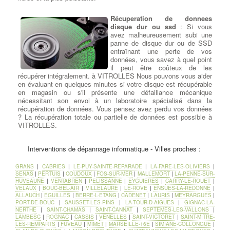
Récuperation de donnees
disque dur ou ssd
: Si vous
avez malheureusement subi une
panne de disque dur ou de SSD
entraînant une perte de vos
données, vous savez à quel point
il peut être coûteux de les
récupérer intégralement. à VITROLLES Nous pouvons vous aider
en évaluant en quelques minutes si votre disque est récupérable
en magasin ou s'il présente une défaillance mécanique
nécessitant son envoi à un laboratoire spécialisé dans la
récupération de données. Vous pensez avez perdu vos données
? La récupération totale ou partielle de données est possible à
VITROLLES.
Ajouter ou Remplacer les
Interventions de dépannage informatique - Villes proches :
barettes mémoires
:
Ajout
Barrettes Mémoires
: Toujours
GRANS
|
CABRIES
|
LE-PUY-SAINTE-REPARADE
|
LA-FARE-LES-OLIVIERS
|
plus gourmand en ressources, les
SENAS
|
PERTUIS
|
COUDOUX
|
FOS-SUR-MER
|
MALLEMORT
|
LA-PENNE-SUR-
logiciels et jeux récents sont de
HUVEAUNE
|
VENTABREN
|
PELISSANNE
|
EYGUIERES
|
CARRY-LE-ROUET
|
véritables consommateurs de
VELAUX
|
BOUC-BEL-AIR
|
VILLELAURE
|
LE-ROVE
|
ENSUES-LA-REDONNE
|
mémoire. Pour donner un bon
ALLAUCH
|
EGUILLES
|
BERRE-L-ETANG
|
CADENET
|
LAURIS
|
MEYRARGUES
|
coup de souffle à votre PC , votre
PORT-DE-BOUC
|
SAUSSET-LES-PINS
|
LA-TOUR-D-AIGUES
|
GIGNAC-LA-
NERTHE
|
SAINT-CHAMAS
|
SAINT-CANNAT
|
SEPTEMES-LES-VALLONS
|
Mac ou votre PC portable, augmentez la taille de la mémoire
LAMBESC
|
ROGNAC
|
CASSIS
|
VENELLES
|
SAINT-VICTORET
|
SAINT-MITRE-
vive de votre ordinateur . à VITROLLES De la mémoire vive 1
LES-REMPARTS
|
FUVEAU
|
MIMET
|
MARSEILLE-16E
|
SIMIANE-COLLONGUE
|
Go à 128 Go de 400 MHz à 4333 MHz, les meilleures barrettes