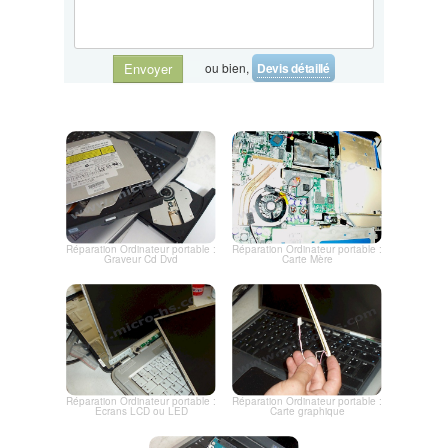
ou bien,
Devis détaillé
Envoyer
Réparation Ordinateur portable :
Réparation Ordinateur portable :
Graveur Cd Dvd
Carte Mère
Réparation Ordinateur portable :
Réparation Ordinateur portable :
Ecrans LCD ou LED
Carte graphique