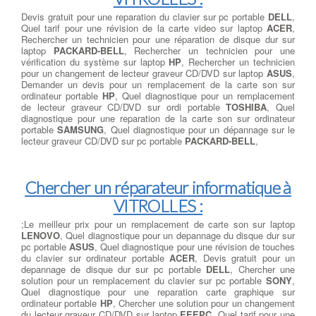
Devis gratuit pour une reparation du clavier sur pc portable
DELL
,
Quel tarif pour une révision de la carte video sur laptop
ACER
,
Rechercher un technicien pour une réparation de disque dur sur
laptop
PACKARD-BELL
, Rechercher un technicien pour une
vérification du système sur laptop
HP
, Rechercher un technicien
pour un changement de lecteur graveur CD/DVD sur laptop
ASUS
,
Demander un devis pour un remplacement de la carte son sur
ordinateur portable
HP
, Quel diagnostique pour un remplacement
de lecteur graveur CD/DVD sur ordi portable
TOSHIBA
, Quel
diagnostique pour une reparation de la carte son sur ordinateur
portable
SAMSUNG
, Quel diagnostique pour un dépannage sur le
lecteur graveur CD/DVD sur pc portable
PACKARD-BELL
,
Chercher un réparateur informatique à
VITROLLES :
;Le meilleur prix pour un remplacement de carte son sur laptop
LENOVO
, Quel diagnostique pour un depannage du disque dur sur
pc portable
ASUS
, Quel diagnostique pour une révision de touches
du clavier sur ordinateur portable
ACER
, Devis gratuit pour un
depannage de disque dur sur pc portable
DELL
, Chercher une
solution pour un remplacement du clavier sur pc portable
SONY
,
Quel diagnostique pour une reparation carte graphique sur
ordinateur portable
HP
, Chercher une solution pour un changement
du lecteur graveur CD/DVD sur laptop
EEEPC
, Quel tarif pour une