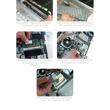
Réparation Ordinateur portable :
Réparation Ordinateur portable :
Eclairage Ecran & Dalle
Remplacement clavier Souris
Réparation Ordinateur portable :
Réparation Ordinateur portable :
Changements barettes
changement Ventilateur
mémoires
Réparation Ordinateur portable :
Carte Son Réseau et Wifi