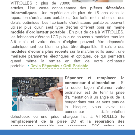
VITROLLES : plus de 73000
DC/DVD
: Pour la lecture et la
articles, Une vaste connaissance des
pièces détachées
gravure de tous vos médias
informatiques
, Une expérience de plus de 15 ans dans la
Cdrom ou DVD, nous avons
réparation d'ordinateurs portables, Des tarifs moins chers et des
sélectionné pour vous le meilleur
délais optimisés. Les fabricants d'ordinateurs portables peuvent
des lecteurs et graveurs CD/DVD
utiliser plus qu'un seul type d'écran diffèrent pour un même
et Blu-ray. à VITROLLES Que vous recherchiez un lecteur-
modèle d'ordinateur portable
. En plus de cela à VITROLLES,
graveur Optique interne ou externe, nous remplaçons votre
les fabricants d'écrans LCD publie de nouveaux modèles tous les
lecteur HS par un lecteur/Graveur des plus grandes marques :
3-6 mois et votre écran d'origine peuvent être dépassés
LG, Samsung, Asus, Lite-On et Pioneer … à VITROLLES CD-
techniquement ou bien ne plus être disponible. Il existe des
ROM, DVD-ROM et les lecteurs Blu-ray sont disponibles dans
modèles d'écrans plus récents
sur le marché et ils auront une
les types de lecteurs réinscriptibles. RW ont toutes les
meilleure paramètres électriques et optiques, ce qui permettra
fonctionnalités de leurs homologues en lecture seule, mais peut
quand même la remise en état de votre ordinateur
aussi écrire des données sur le disque. Écrire des vitesses sont
portable.
:
Devis Réparateur Ordi Portable
généralement plus lent que vitesses de lecture pour maintenir la
stabilité .
Dépanner et remplacer le
connecteur d alimentation
: Si
Dépanner ou remplacer
la seule façon d'allumer votre
l’alimentation
:
Dépanner ou
ordinateur est de tenir la prise
remplacer l'alimentation
: Test
d'alimentation à un angle ou de la
de charge et d'alimentation sur
bouger dans tout les sens puis de
votre Pc - Vérification des
la bloquer, vous avez un
connectiques d'alimentation de
connecteur d'alimentation
l'Ordi sur Bloc Alimentation - à
défectueux ou une prise chargeur hs. à VITROLLES
le
VITROLLES - Changement du
remplacement de la prise DC et la réparation des
Bloc Alimentation de l'Ordinateur -
composants associés
est nécessaire. RCS utilise des
Alimentations ATX standard pour Pc sur Bloc Alimentation - à
connecteurs DC pour de nombreuses marques d’ordinateurs
VITROLLES -
Recherche de Puissances adaptées entre 300