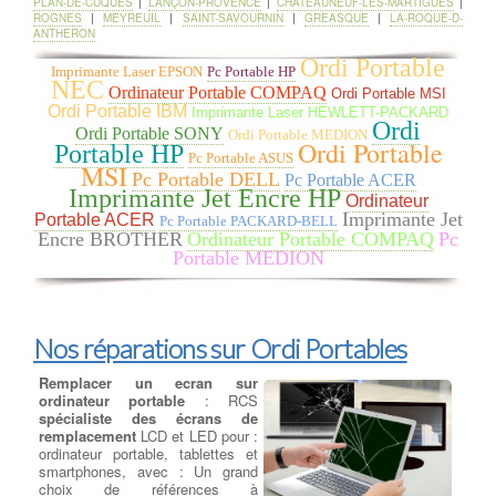
PLAN-DE-CUQUES
|
LANÇON-PROVENCE
|
CHATEAUNEUF-LES-MARTIGUES
|
mémoires parmi les plus grandes marques Corsair, Crucial,
ROGNES
|
MEYREUIL
|
SAINT-SAVOURNIN
|
GREASQUE
|
LA-ROQUE-D-
G.Skill et Kingston. à VITROLLES Faites votre choix de cartes
ANTHERON
mémoires pour ajouter à votre machine (Windows 7, Windows 8,
Ordi Portable
Windows 10 ou Mac OS) des barrettes RAM DDR DDR2, DDR3
Imprimante Laser EPSON
Pc Portable HP
ou DDR4.
NEC
Ordinateur Portable COMPAQ
Ordi Portable MSI
Ordi Portable IBM
Imprimante Laser HEWLETT-PACKARD
Ordi
Dépanner ou remplacer votre
Ordi Portable SONY
Ordi Portable MEDION
Ordi Portable
carte mère
: Elément majeur d'un
Portable HP
Pc Portable ASUS
PC de bureau à VITROLLES, sur
MSI
Pc Portable DELL
Pc Portable ACER
laquelle votre
processeur, carte
Imprimante Jet Encre HP
graphique, barrette mémoire
et
Ordinateur
autres composants viennent se
Imprimante Jet
Portable ACER
Pc Portable PACKARD-BELL
greffer, la carte mère doit répondre
Encre BROTHER
Ordinateur Portable COMPAQ
Pc
à plusieurs critères selon la
Portable MEDION
configuration de votre ordinateur à
VITROLLES et les logiciels installés. Nous devons
choisir la
meilleure carte mère gamer
ou bureautique pour processeur
Intel ou processeur AMD parmi les plus grandes marques à
VITROLLES :
ASUS, GIGABYTE, MSI
. Une bonne carte mère
Nos réparations sur Ordi Portables
est celle qui correspond à votre besoin : son format (mini-ITX,
micro-ATX, ou encore ATX), son évolutivité (USB 3.1, USB 3.0,
Remplacer un ecran sur
SATA III, PCI-express 2.0, etc.) ou son prix (de la carte mère
ordinateur portable
: RCS
petit prix à la plus haut de gamme).
spécialiste des écrans de
remplacement
LCD et LED pour :
ordinateur portable, tablettes et
Ajouter ou Remplacer un
smartphones, avec : Un grand
lecteur - Graveur cd dvd
:
choix de références à
Rajout ou Réparation lecteurs