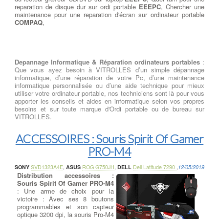
reparation de disque dur sur ordi portable
EEEPC
, Chercher une
maintenance pour une reparation d'écran sur ordinateur portable
COMPAQ
,
Depannage Informatique & Réparation ordinateurs portables
:
Que vous ayez besoin à VITROLLES d’un simple dépannage
informatique, d’une réparation de votre Pc, d’une maintenance
informatique personnalisée ou d’une aide technique pour mieux
utiliser votre ordinateur portable, nos techniciens sont là pour vous
apporter les conseils et aides en informatique selon vos propres
besoins et sur toute marque d'Ordi portable ou de bureau sur
VITROLLES.
ACCESSOIRES : Souris Spirit Of Gamer
PRO-M4
SONY
SVD1323A4E
,
ASUS
ROG G750JH
,
DELL
Dell Latitude 7290
,
12/05/2019
Distribution accessoires :
Souris Spirit Of Gamer PRO-M4
: Une arme de choix pour la
victoire : Avec ses 8 boutons
programmables et son capteur
optique 3200 dpi, la souris Pro-M4