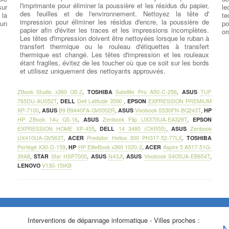
l'imprimante pour éliminer la poussière et les résidus du papier,
sur
le
des feuilles et de l'environnement. Nettoyez la tête d'
 la
te
impression pour éliminer les résidus d'encre, la poussière de
 un
po
papier afin d'éviter les traces et les impressions incomplètes.
or
Les têtes d'impression doivent être nettoyées lorsque le ruban à
transfert thermique ou le rouleau d'étiquettes à transfert
thermique est changé. Les têtes d'impression et les rouleaux
étant fragiles, évitez de les toucher où que ce soit sur les bords
et utilisez uniquement des nettoyants approuvés.
ZBook Studio x360 G5-2
,
TOSHIBA
Satellite Pro A50-C-256
,
ASUS
TUF
765DU-AU052T
,
DELL
Dell Latitude 3590
,
EPSON
EXPRESSION PREMIUM
XP-7100
,
ASUS
B9 B9440FA-GV0002R
,
ASUS
Vivobook S530FN-BQ243T
,
HP
HP ZBook 14u G5-16
,
ASUS
Zenbook Flip UX370UA-EA328T
,
EPSON
EXPRESSION HOME XP-455
,
DELL
14 3480 (CKR55)
,
ASUS
Zenbook
UX410UA-GV563T
,
ACER
Predator Helios 300 PH317-52-77LX
,
TOSHIBA
Portégé X30-D-159
,
HP
HP EliteBook x360 1020-2
,
ACER
Aspire 5 A517-51G-
39A8
,
STAR
Star HSP7000
,
ASUS
N43Jf
,
ASUS
Vivobook S405UA-EB654T
,
LENOVO
V130-15IKB
Interventions de dépannage informatique - Villes proches :