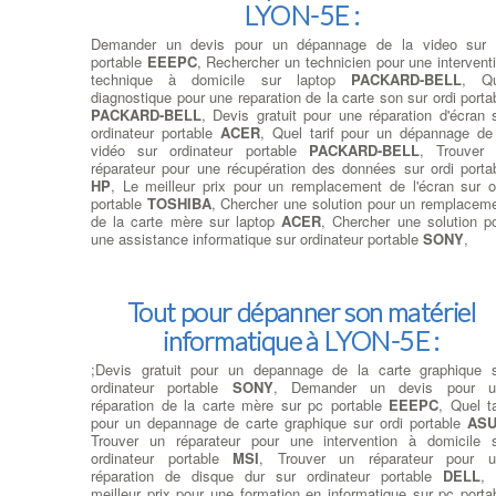
LYON-5E :
Demander un devis pour un dépannage de la video sur 
portable
EEEPC
, Rechercher un technicien pour une intervent
technique à domicile sur laptop
PACKARD-BELL
, Qu
diagnostique pour une reparation de la carte son sur ordi porta
PACKARD-BELL
, Devis gratuit pour une réparation d'écran 
ordinateur portable
ACER
, Quel tarif pour un dépannage de
vidéo sur ordinateur portable
PACKARD-BELL
, Trouver
réparateur pour une récupération des données sur ordi porta
HP
, Le meilleur prix pour un remplacement de l'écran sur o
portable
TOSHIBA
, Chercher une solution pour un remplacem
de la carte mère sur laptop
ACER
, Chercher une solution p
une assistance informatique sur ordinateur portable
SONY
,
Tout pour dépanner son matériel
informatique à LYON-5E :
;Devis gratuit pour un depannage de la carte graphique 
ordinateur portable
SONY
, Demander un devis pour u
réparation de la carte mère sur pc portable
EEEPC
, Quel ta
pour un depannage de carte graphique sur ordi portable
AS
Trouver un réparateur pour une intervention à domicile 
ordinateur portable
MSI
, Trouver un réparateur pour u
réparation de disque dur sur ordinateur portable
DELL
, 
meilleur prix pour une formation en informatique sur pc porta