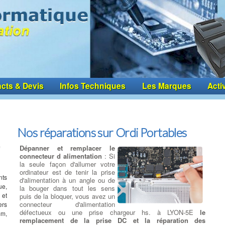
cts & Devis
Infos Techniques
Les Marques
Acti
Nos réparations sur Ordi Portables
Dépanner et remplacer le
connecteur d alimentation
: Si
la seule façon d'allumer votre
ordinateur est de tenir la prise
nts
d'alimentation à un angle ou de
ue,
la bouger dans tout les sens
 et
puis de la bloquer, vous avez un
connecteur d'alimentation
ers
défectueux ou une prise chargeur hs. à LYON-5E
le
mm,
remplacement de la prise DC et la réparation des