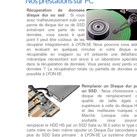
Nos prestations sur PC
Récuperation de donnees
disque dur ou ssd
: Si vous
avez malheureusement subi une
panne de disque dur ou de SSD
entraînant une perte de vos
données, vous savez à quel
point il peut être coûteux de les
récupérer intégralement. à LYON-5E Nous pouvons vous aid
en évaluant en quelques minutes si votre disque e
récupérable en magasin ou s'il présente une défaillan
mécanique nécessitant son envoi à un laboratoire spéciali
dans la récupération de données. Vous pensez avez perdu v
données ? La récupération totale ou partielle de données e
possible à LYON-5E.
Remplacer un Disque dur p
un SSD
: Nous choisissons 
disque de remplacement 
qualité, de taille égale 
supérieure à celle du disque 
et des meilleures marques 
Marché. Lorsque cela e
souhaité, nous pouvo
remplacer le HDD HS par un SSD Sata ou M.2 selon le type 
carte mère ou bien même rajouter un Disque Dur secondaire 
plus du SDD Sata primaire . à LYON-5E Le système d'origi