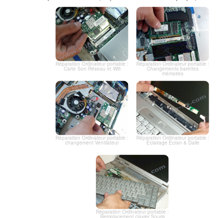
Réparation Ordinateur portable :
Réparation Ordinateur portable :
Carte Son Réseau et Wifi
Changements barettes
mémoires
Réparation Ordinateur portable :
Réparation Ordinateur portable :
changement Ventilateur
Eclairage Ecran & Dalle
Réparation Ordinateur portable :
Remplacement clavier Souris