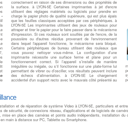
R
es
correctement en raison de ses dimensions ou des propriétés de
la
o
on
la surface. à LYON-5E Certaines imprimantes à jet d'encre
as
s
es
utilisent des réglages matériels ou logiciels pour prendre en
ns
r
 -
charge le papier photo de qualité supérieure, qui est plus épais
ur
:
LM
que les feuilles classiques acceptées par ces périphériques. à
rs
s
la
LYON-5E Les imprimantes utilisent des jeux de rouleaux pour
un
c
Le
attraper et tirer le papier pour le faire passer dans le mécanisme
ns
p
nt
d'impression. Si ces rouleaux sont souillés par de l'encre, de la
es
v
se
poussière ou d'autres résidus provenant de l'environnement
N-
U
Le
dans lequel l'appareil fonctionne, le mécanisme sera bloqué.
es
d
on
Certains périphériques de bureau utilisent des rouleaux que
es
o
7,
vous pouvez nettoyer vous-même. La configuration d’une
ut
u
es
imprimante nécessite une surface ferme et plane pour un
es
m
le
fonctionnement correct. Si l’appareil s’installe de manière
ur
l
m
it
irrégulière ou inégale, ou s’il fonctionne sur une plate-forme lui
l
p
et
permettant de vibrer ou d’osciller, vos résultats peuvent inclure
t
s
se
des échecs d’alimentation. à LYON-5E Le chargement
m
p
ie
accidentel d'un support recto avec le mauvais côté présenté au
m
e
ès
mécanisme d'alimentation peut également poser problème.
q
A
es
Evitez le papier abîmé ou humide ou les feuilles d'un emballage
p
on
stocké sous un poids important. Ces conditions peuvent
illance
le
modifier la flexibilité et d'autres propriétés d'impression de votre
et
support, les rendant ainsi impropres à la sortie du papier
stallation et de réparation de système Video à LYON-5E, particuliers et entre
n
de sécurité, de connexions réseau, d'applications et de logiciels de caméra
la
 mise en place des caméras et points audio indépendants, installation du de
ur
re
ise en main à distance sur PC, Tablette ou Smartphone.
é
es
t