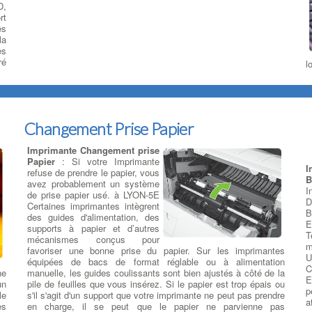
D,
rt
es
la
es
ré
l
p
t
T
s
d
Changement Prise Papier
r
l
Imprimante Changement prise
l
Papier
: Si votre Imprimante
p
I
refuse de prendre le papier, vous
m
B
avez probablement un système
f
SB
I
de prise papier usé. à LYON-5E
c
es
D
Certaines imprimantes intègrent
d
ur
B
des guides d'alimentation, des
e
32
E
supports à papier et d’autres
p
1,
T
mécanismes conçus pour
c
Fi
m
favoriser une bonne prise du papier. Sur les imprimantes
S
U
équipées de bacs de format réglable ou à alimentation
C
ne
manuelle, les guides coulissants sont bien ajustés à côté de la
E
un
pile de feuilles que vous insérez. Si le papier est trop épais ou
un
p
N
le
s'il s'agit d'un support que votre imprimante ne peut pas prendre
:
a
es
en charge, il se peut que le papier ne parvienne pas
rs