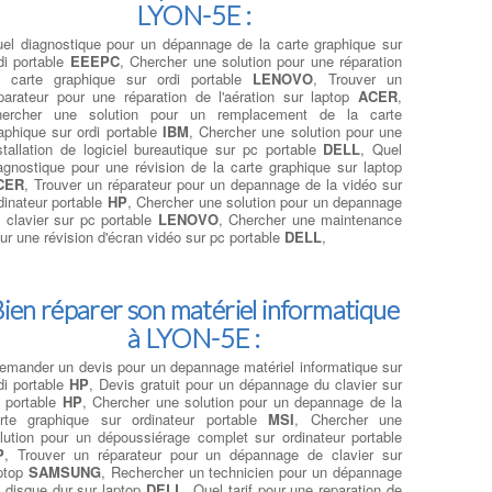
LYON-5E :
el diagnostique pour un dépannage de la carte graphique sur
di portable
EEEPC
, Chercher une solution pour une réparation
 carte graphique sur ordi portable
LENOVO
, Trouver un
parateur pour une réparation de l'aération sur laptop
ACER
,
hercher une solution pour un remplacement de la carte
aphique sur ordi portable
IBM
, Chercher une solution pour une
stallation de logiciel bureautique sur pc portable
DELL
, Quel
agnostique pour une révision de la carte graphique sur laptop
CER
, Trouver un réparateur pour un depannage de la vidéo sur
dinateur portable
HP
, Chercher une solution pour un depannage
 clavier sur pc portable
LENOVO
, Chercher une maintenance
ur une révision d'écran vidéo sur pc portable
DELL
,
ien réparer son matériel informatique
à LYON-5E :
emander un devis pour un depannage matériel informatique sur
di portable
HP
, Devis gratuit pour un dépannage du clavier sur
 portable
HP
, Chercher une solution pour un depannage de la
rte graphique sur ordinateur portable
MSI
, Chercher une
lution pour un dépoussiérage complet sur ordinateur portable
P
, Trouver un réparateur pour un dépannage de clavier sur
ptop
SAMSUNG
, Rechercher un technicien pour un dépannage
 disque dur sur laptop
DELL
, Quel tarif pour une reparation de