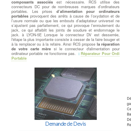
composants associés
est nécessaire. RCS utilise des
connecteurs DC pour de nombreuses marques d’ordinateurs
portables. Les prises
d’alimentation pour ordinateurs
portables
provoquent des arrêts à cause de l’oxydation et de
l’usure normale ou que les embouts d’adaptateur universel ne
s’ajustent pas parfaitement, ce qui provoque l’enroulement du
jack, ce qui affaiblit les joints de soudure et endommage le
jack. à LYON-5E Lorsque le connecteur DV est desserrée,
l'étape la plus importante consiste à cesser de la faire bouger et
à la remplacer ou à la refaire. Ainsi RCS propose
la réparation
de votre carte mère
si le connecteur d'alimentation pour
ordinateur portable ne fonctionne pas.
:
Réparateur Pour Ordi
Portable
Dé
ga
Ca
Ba
Dé
Demande de Devis
Re