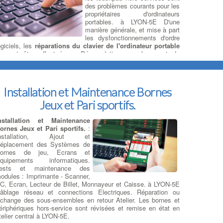
des problèmes courants pour les
propriétaires d'ordinateurs
portables. à LYON-5E D'une
manière générale, et mise à part
les dysfonctionnements d'ordre
ogiciels, les
réparations du clavier de l'ordinateur portable
euvent être effectuées : Désoxydation, remplacement de
ouches et de buses avec clips, changement de la nappe du
ouchPad à LYON-5E ... Mais généralement, lorsque ceux-ci
ont fortement sollicités, ou bien lorsque les causes de
éfaillances du clavier sont diagnostiquées
d'origine sinistre :
Installation et Maintenance Bornes
enversement café, gouttes d'eau, environnement humide
,
e remplacement d'un clavier défectueux est proposé. A
Jeux et Pari sportifs.
'inverse, si le clavier de votre ordinateur portable ne fonctionne
as du tout, il n'y a peut-être aucun problème avec le clavier lui-
nstallation et Maintenance
ême. Au lieu de cela, votre ordinateur portable peut ne pas
ornes Jeux et Pari sportifs.
:
onctionner en raison d'un
problème logiciel
. La première
nstallation, Ajout et
hose à faire pour déterminer s’il existe un problème logiciel est
éplacement des Systèmes de
e démarrer votre ordinateur portable à partir d’un
clavier
ornes de jeu, Ecrans et
xterne sur port usb
. à LYON-5E Si votre clavier ne fonctionne
quipements informatiques.
as à cause d'un problème sous Windows, la cause la plus
ests et maintenance des
ourante est un pilote de clavier défectueux ou un parasite
odules : Imprimante - Scanner,
oft.
:
Trouver Un Réparateur Ordi Portable
C, Ecran, Lecteur de Billet, Monnayeur et Caisse. à LYON-5E
âblage réseau et connections Electriques. Réparation ou
change des sous-ensembles en retour Atelier. Les bornes et
ériphériques hors-service sont révisées et remise en état en
os réparations sur Ordi Portables
telier central à LYON-5E.