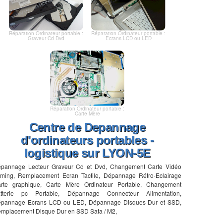
Réparation Ordinateur portable :
Réparation Ordinateur portable :
Graveur Cd Dvd
Ecrans LCD ou LED
Réparation Ordinateur portable :
Carte Mère
Centre de Depannage
d'ordinateurs portables -
logistique sur LYON-5E
pannage Lecteur Graveur Cd et Dvd, Changement Carte Vidéo
ming, Remplacement Ecran Tactile, Dépannage Rétro-Eclairage
rte graphique, Carte Mère Ordinateur Portable, Changement
tterie pc Portable, Dépannage Connecteur Alimentation,
pannage Ecrans LCD ou LED, Dépannage Disques Dur et SSD,
mplacement Disque Dur en SSD Sata / M2,