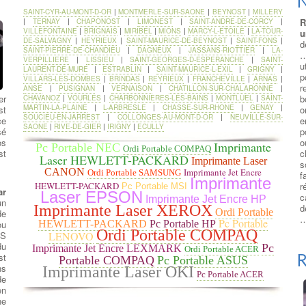
N
SAINT-CYR-AU-MONT-D-OR
|
MONTMERLE-SUR-SAONE
|
BEYNOST
|
MILLERY
R
|
TERNAY
|
CHAPONOST
|
LIMONEST
|
SAINT-ANDRE-DE-CORCY
|
VILLEFONTAINE
|
BRIGNAIS
|
MIRIBEL
|
MIONS
|
MARCY-L-ETOILE
|
LA-TOUR-
u
DE-SALVAGNY
|
HEYRIEUX
|
SAINT-MAURICE-DE-BEYNOST
|
SAINT-FONS
|
d
SAINT-PIERRE-DE-CHANDIEU
|
DAGNEUX
|
JASSANS-RIOTTIER
|
LA-
…
VERPILLIERE
|
LISSIEU
|
SAINT-GEORGES-D-ESPERANCHE
|
SAINT-
u
LAURENT-DE-MURE
|
ESTRABLIN
|
SAINT-MAURICE-L-EXIL
|
GRIGNY
|
p
VILLARS-LES-DOMBES
|
BRINDAS
|
REYRIEUX
|
FRANCHEVILLE
|
ARNAS
|
r
ANSE
|
PUSIGNAN
|
VERNAISON
|
CHATILLON-SUR-CHALARONNE
|
er
b
CHAVANOZ
|
VOURLES
|
CHARBONNIERES-LES-BAINS
|
MONTLUEL
|
SAINT-
MARTIN-LA-PLAINE
|
L-ARBRESLE
|
CHASSE-SUR-RHONE
|
GENAY
|
st
o
SOUCIEU-EN-JARREST
|
COLLONGES-AU-MONT-D-OR
|
NEUVILLE-SUR-
ce
e
SAONE
|
RIVE-DE-GIER
|
IRIGNY
|
ECULLY
sé
p
os
o
Imprimante
Pc Portable NEC
Ordi Portable COMPAQ
st
c
Laser HEWLETT-PACKARD
Imprimante Laser
s
CANON
Imprimante Jet Encre
Ordi Portable SAMSUNG
f
Imprimante
r
HEWLETT-PACKARD
Pc Portable MSI
ar
Laser EPSON
c
Imprimante Jet Encre HP
un
d
Imprimante Laser XEROX
Ordi Portable
de
…
Pc Portable
ou
HEWLETT-PACKARD
Pc Portable HP
Ordi Portable COMPAQ
HS
LENOVO
du
Pc
Imprimante Jet Encre LEXMARK
Ordi Portable ACER
R
st
Portable COMPAQ
Pc Portable ASUS
ns
Imprimante Laser OKI
Pc Portable ACER
de
en
ne