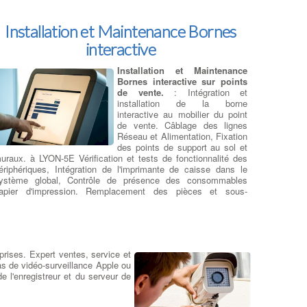
emplacer un ecran sur
rdinateur portable
: RCS
pécialiste des écrans de
Installation et Maintenance Bornes
emplacement
LCD et LED pour
interactive
 ordinateur portable, tablettes et
martphones, avec : Un grand
hoix de références à LYON-5E :
Installation et Maintenance
lus de 73000 articles, Une
Bornes interactive sur points
aste connaissance des
pièces détachées informatiques
,
de vente.
: Intégration et
ne expérience de plus de 15 ans dans la réparation
installation de la borne
'ordinateurs portables, Des tarifs moins chers et des délais
interactive au mobilier du point
ptimisés. Les fabricants d'ordinateurs portables peuvent
de vente. Câblage des lignes
tiliser plus qu'un seul type d'écran diffèrent pour un même
Réseau et Alimentation, Fixation
odèle d'ordinateur portable
. En plus de cela à LYON-5E,
des points de support au sol et
es fabricants d'écrans LCD publie de nouveaux modèles tous
uraux. à LYON-5E Vérification et tests de fonctionnalité des
es 3-6 mois et votre écran d'origine peuvent être dépassés
ériphériques, Intégration de l'imprimante de caisse dans le
echniquement ou bien ne plus être disponible. Il existe des
ystème global, Contrôle de présence des consommables
odèles d'écrans plus récents
sur le marché et ils auront une
apier d'impression. Remplacement des pièces et sous-
eilleure paramètres électriques et optiques, ce qui permettra
nsembles défectueux, réparation des modules H.S. en retour
uand même la remise en état de votre ordinateur
telier. à LYON-5E Test finaux et PV de réception.
ortable.
:
Devis Réparateur Ordi Portable
prises. Expert ventes, service et
Changement de disque dur sur PC
s de vidéo-surveillance Apple ou
 l'enregistreur et du serveur de
Portables
Dépanner et changer le SSD