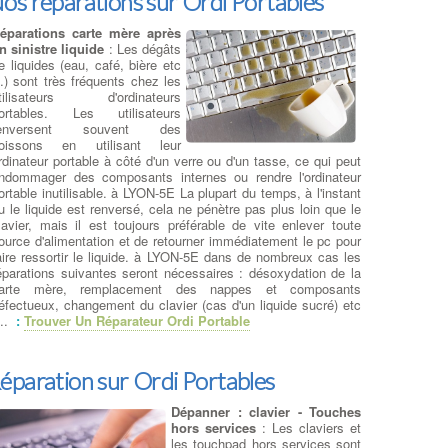
os réparations sur Ordi Portables
éparations carte mère après
n sinistre liquide
: Les dégâts
e liquides (eau, café, bière etc
) sont très fréquents chez les
tilisateurs d'ordinateurs
ortables. Les utilisateurs
enversent souvent des
oissons en utilisant leur
rdinateur portable à côté d'un verre ou d'un tasse, ce qui peut
ndommager des composants internes ou rendre l'ordinateur
ortable inutilisable. à LYON-5E La plupart du temps, à l'instant
u le liquide est renversé, cela ne pénètre pas plus loin que le
lavier, mais il est toujours préférable de vite enlever toute
ource d'alimentation et de retourner immédiatement le pc pour
aire ressortir le liquide. à LYON-5E dans de nombreux cas les
éparations suivantes seront nécessaires : désoxydation de la
arte mère, remplacement des nappes et composants
éfectueux, changement du clavier (cas d'un liquide sucré) etc
.
:
Trouver Un Réparateur Ordi Portable
éparation sur Ordi Portables
Dépanner : clavier - Touches
hors services
: Les claviers et
les touchpad hors services sont