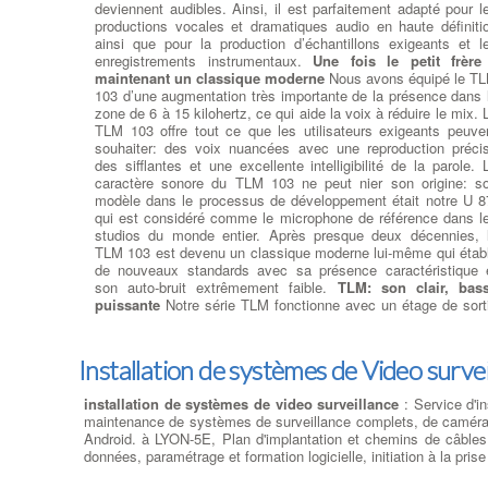
deviennent audibles. Ainsi, il est parfaitement adapté pour l
DC/DVD
: Pour la lecture et 
productions vocales et dramatiques audio en haute définiti
gravure de tous vos médi
ainsi que pour la production d’échantillons exigeants et l
Cdrom ou DVD, nous avo
enregistrements instrumentaux.
Une fois le petit frère
sélectionné pour vous le meille
maintenant un classique moderne
Nous avons équipé le T
des lecteurs et graveu
103 d’une augmentation très importante de la présence dans 
CD/DVD et Blu-ray. à LYON-5E Que vous recherchiez 
zone de 6 à 15 kilohertz, ce qui aide la voix à réduire le mix. 
lecteur-graveur Optique interne ou externe, nous remplaço
TLM 103 offre tout ce que les utilisateurs exigeants peuve
votre lecteur HS par un lecteur/Graveur des plus grand
souhaiter: des voix nuancées avec une reproduction préci
marques : LG, Samsung, Asus, Lite-On et Pioneer … à LYO
des sifflantes et une excellente intelligibilité de la parole. 
5E CD-ROM, DVD-ROM et les lecteurs Blu-ray sont disponibl
caractère sonore du TLM 103 ne peut nier son origine: s
dans les types de lecteurs réinscriptibles. RW ont toutes l
modèle dans le processus de développement était notre U 8
fonctionnalités de leurs homologues en lecture seule, mais pe
qui est considéré comme le microphone de référence dans l
aussi écrire des données sur le disque. Écrire des vitess
studios du monde entier. Après presque deux décennies, 
sont généralement plus lent que vitesses de lecture po
TLM 103 est devenu un classique moderne lui-même qui établ
maintenir la stabilité .
de nouveaux standards avec sa présence caractéristique 
son auto-bruit extrêmement faible.
TLM: son clair, bas
Ajouter ou Remplacer les
puissante
Notre série TLM fonctionne avec un étage de sort
barettes mémoires
:
Ajout
sans transformateur. Cela signifie: un son propre et direct, tr
Barrettes Mémoires
: Toujours
"proche" de la source acoustique et une transmission d
plus gourmand en ressources,
basses puissante jusqu'aux fréquences les plus basses. S
Installation de systèmes de Video surve
les logiciels et jeux récents sont
étage de sortie sans transformateur rend également 
de véritables consommateurs de
microphone résistant aux champs électromagnétiques 
mémoire. Pour donner un bon
installation de systèmes de video surveillance
: Service d'in
minimise les pertes de transmission.
Source :
Neumann-Berli
coup de souffle à votre PC ,
maintenance de systèmes de surveillance complets, de caméras 
votre Mac ou votre PC portable, augmentez la taille de 
Android. à LYON-5E, Plan d'implantation et chemins de câbles,
Choisir la pate thermique po
mémoire vive de votre ordinateur . à LYON-5E De la mémoi
données, paramétrage et formation logicielle, initiation à la pr
cpu à LYON-5E
: Compos
vive 1 Go à 128 Go de 400 MHz à 4333 MHz, les meilleur
thermique d'Argen