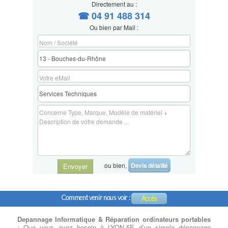
Directement au :
☎ 04 91 488 314
Ou bien par Mail :
ou bien,
Devis détaillé
Envoyer
Comment venir nous voir :
Accès
Depannage Informatique & Réparation ordinateurs portables
: Que vous ayez besoin à LYON-5E d’un simple dépannage