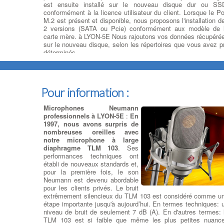
est ensuite installé sur le nouveau disque dur ou SS
conformément à la licence utilisateur du client. Lorsque le Po
M.2 est présent et disponible, nous proposons l'installation d
2 versions (SATA ou Pcie) conformément aux modèle de 
carte mère. à LYON-5E Nous rajoutons vos données récupéré
sur le nouveau disque, selon les répertoires que vous avez p
déterminés.
Ajouter ou Remplacer des
cartes d’extension Pcie
:
Ajout
Carte d'Extension
: Nous
Pour information :
remplaçons ou rajoutons la carte
contrôleur adaptée à la
Microphones Neumann
connectique de votre
professionnels à LYON-5E
:
En
périphérique : une Carte
1997, nous avons surpris de
contrôleur FireWire 800 (Carte
nombreuses oreilles avec
contrôleur IEEE 1394b), à LYON-5E une Carte contrôleur U
notre microphone à large
2.0 ou USB 3.0, une Carte contrôleur Raid, des cart
diaphragme TLM 103
. Ses
contrôleur SAS SFF-8087 à SFF-8644, une Carte contrôle
performances techniques ont
port parallèle DB-25 ou une Carte contrôleur Série RS-2
établi de nouveaux standards et,
(RS232) DB-9, une carte son créative soundblaster 5.1 ou 7.
pour la première fois, le son
à LYON-5E des cartes réseau Ethernet gigabit et cartes Wi-
Neumann est devenu abordable
pour vos connexions sans-fil.
pour les clients privés. Le bruit
extrêmement silencieux du TLM 103 est considéré comme u
étape importante jusqu'à aujourd’hui. En termes techniques: 
Ajouter ou Remplacer 
niveau de bruit de seulement 7 dB (A). En d'autres termes: 
lecteur - Graveur cd dvd
TLM 103 est si faible que même les plus petites nuanc
Rajout ou Réparation lecteu