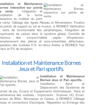
nstallation et Maintenance
Portables
ornes interactive sur points
e vente.
: Intégration et
épanner et changer le SSD
nstallation de la borne
e votre ordinateur
:
nteractive au mobilier du point
emplacement de Disque Dur et
e vente. Câblage des lignes Réseau et Alimentation, Fixation
SD : Nous offrons un service
es points de support au sol et muraux. à RENNES Vérification
e remplacement de disque dur
t tests de fonctionnalité des périphériques, Intégration de
t SSD de qualité, mettant
'imprimante de caisse dans le système global, Contrôle de
'accent sur la performance et la
résence des consommables papier d'impression.
iabilité de votre ordinateur. à
emplacement des pièces et sous-ensembles défectueux,
ENNES Notre équipe expérimentée assure un remplacement
éparation des modules H.S. en retour Atelier. à RENNES Test
rofessionnel en optant uniquement pour des marques
inaux et PV de réception.
enommées offrant des capacités équivalentes ou supérieures à
elles de votre disque défectueux.
igrer vers la Vitesse et la Fiabilité : Remplacement HDD
Installation et Maintenance Bornes
ar SSD SATA ou M.2
, à RENNES Si vous cherchez à
méliorer considérablement les performances de votre
Jeux et Pari sportifs.
rdinateur, nous pouvons remplacer votre ancien disque dur
DD par un SSD SATA ou M.2, en fonction de la compatibilité
Installation et Maintenance
vec votre carte mère. Les SSD offrent une vitesse de lecture
Bornes Jeux et Pari sportifs.
:
t d'écriture bien supérieure, ce qui se traduit par un démarrage
Installation, Ajout et
lus rapide du système d'exploitation et des applications, ainsi
Déplacement des Systèmes de
u'une réactivité accrue de l'ensemble de votre ordinateur.
ornes de jeu, Ecrans et Equipements informatiques. Tests et
xtension de Stockage Facile : Ajout d'un Disque Dur
aintenance des modules : Imprimante - Scanner, UC, Ecran,
econdaire
, En plus du remplacement du disque dur principal
ecteur de Billet, Monnayeur et Caisse. à RENNES Câblage
ar un SSD, nous offrons à RENNES également la possibilité
éseau et connections Electriques. Réparation ou Echange des
'ajouter un disque dur secondaire en complément du SSD