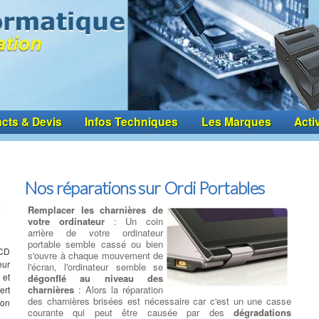
cts & Devis
Infos Techniques
Les Marques
Acti
Nos réparations sur Ordi Portables
Remplacer les charnières de
votre ordinateur
: Un coin
arrière de votre ordinateur
portable semble cassé ou bien
LCD
s'ouvre à chaque mouvement de
eur
l'écran, l'ordinateur semble se
et
dégonflé au niveau des
charnières
: Alors la réparation
ert
des charnières brisées est nécessaire car c'est un une casse
Son
courante qui peut être causée par des
dégradations