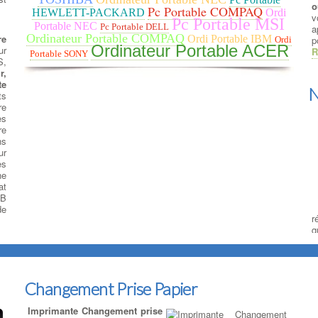
o
Pc Portable COMPAQ
HEWLETT-PACKARD
Ordi
v
Pc Portable MSI
Portable NEC
Pc Portable DELL
a
Ordinateur Portable COMPAQ
re
Ordi Portable IBM
p
Ordi
Ordinateur Portable ACER
ur
R
Portable SONY
S,
r,
te
N
ts
re
es
re
ns
ur
es
ne
at
SB
de
r
q
s
l
d
s
Changement Prise Papier
Imprimante Changement prise