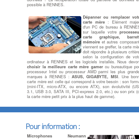
possible à RENNES.
Dépanner ou remplacer vot
carte mère
: Elément maje
d'un PC de bureau à RENNE
sur laquelle votre
processeu
carte graphique, barret
mémoire
et autres composan
viennent se greffer, la carte mè
doit répondre à plusieurs critèr
selon la configuration de vot
ordinateur à RENNES et les logiciels installés. Nous devo
choisir la meilleure carte mère gamer
ou bureautique po
processeur Intel ou processeur AMD parmi les plus grand
marques à RENNES :
ASUS, GIGABYTE, MSI
. Une bon
carte mère est celle qui correspond à votre besoin : son form
(mini-ITX, micro-ATX, ou encore ATX), son évolutivité (U
3.1, USB 3.0, SATA III, PCI-express 2.0, etc.) ou son prix (
la carte mère petit prix à la plus haut de gamme).
Ajouter ou Remplacer un
lecteur - Graveur cd dvd
:
Rajout ou Réparation lecteurs
DC/DVD
: Pour la lecture et la
Pour information :
gravure de tous vos médias
Cdrom ou DVD, nous avons
Microphones Neumann
sélectionné pour vous le meilleur