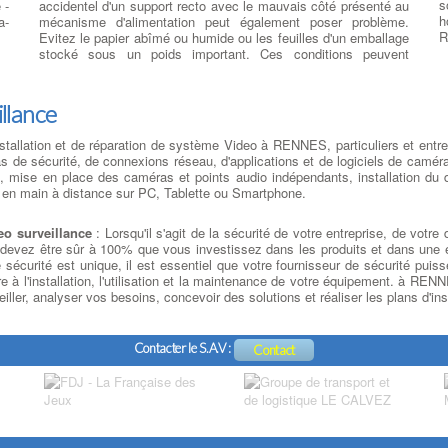
s
 -
accidentel d'un support recto avec le mauvais côté présenté au
 à
S
h
a-
mécanisme d'alimentation peut également poser problème.
me
s
R
Evitez le papier abîmé ou humide ou les feuilles d'un emballage
st
l
stocké sous un poids important. Ces conditions peuvent
re
U
modifier la flexibilité et d'autres propriétés d'impression de votre
op
d
ur
support, les rendant ainsi impropres à la sortie du papier
n
é
s
illance
t
é
té
e
on
stallation et de réparation de système Video à RENNES, particuliers et entre
E
té
de sécurité, de connexions réseau, d'applications et de logiciels de caméra
M
et
mise en place des caméras et points audio indépendants, installation du de
d
ue
ise en main à distance sur PC, Tablette ou Smartphone.
M
un
V
ES
t
eo surveillance
: Lorsqu'il s'agit de la sécurité de votre entreprise, de votr
de
T
vous devez être sûr à 100% que vous investissez dans les produits et dans un
de
de
l
sécurité est unique, il est essentiel que votre fournisseur de sécurité puiss
de
en
C
ire à l'installation, l'utilisation et la maintenance de votre équipement. à R
ce
ne
v
iller, analyser vos besoins, concevoir des solutions et réaliser les plans d'in
ou
D,
l
rt
c
es
d
Contacter le S.A.V :
la
Contact
o
es
d
ue
p
l
à
es
s