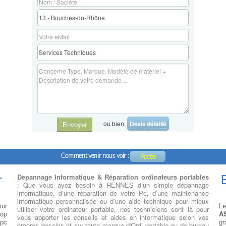
ou bien,
Devis détaillé
Envoyer
Comment venir nous voir :
Accès
r
Depannage Informatique & Réparation ordinateurs portables
B
: Que vous ayez besoin à RENNES d’un simple dépannage
informatique, d’une réparation de votre Pc, d’une maintenance
informatique personnalisée ou d’une aide technique pour mieux
sur
Le
utiliser votre ordinateur portable, nos techniciens sont là pour
top
A
vous apporter les conseils et aides en informatique selon vos
 pc
gr
propres besoins et sur toute marque d'Ordi portable ou de bureau