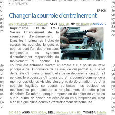
ran
ré
sur RENNES.
eur
po
eur
Tr
EPSON
Changer la courroie d'entrainement
sur
or
age
sy
 un
pr
WORKFORCE WF-7720DTWF
,
ASUS
N551JB
,
HP
HP EliteBook
30/05/2019
ble
S
Imprimante EPSON TM-U
ère
or
Séries Changement de la
de
courroie d’entrainement
:
Dans les imprimantes Ticket de
caisse, les courroies longues et
courtes sont l’un des principaux
composants du système
d’entraînement responsable du
mouvement du chariot. La
courroie est entraînée d'avant en arrière sur la poulie de l'axe
ble
;D
principale de l'imprimante de caisse, ce qui permet au chariot
que
L
de la tête d’impression matricielle de se déplacer le long du rail
sur
gr
pendant le processus d’impression. Si la courroie commence à
ion
re
montrer des signes visibles d'usure et de déformation, ou si la
une
so
courroie fragilisée se casse, contactez nos équipes de
 Le
po
maintenance pour effectuer le remplacement de cette pièce
rdi
X
détachée. De même, lorsque l'impression du ticket de vente ou
ne
sa
sur le journal de caisse est décalée ou en surimpression, c'est
rif
po
bien le signe d'une courroie d'entrainement défectueuse.
D-
ta
sur
po
wi
840 G5-3
,
ASUS
ROG G53Jw
,
DELL
Alienware M11x R3
,
TOSHIBA
Satellite