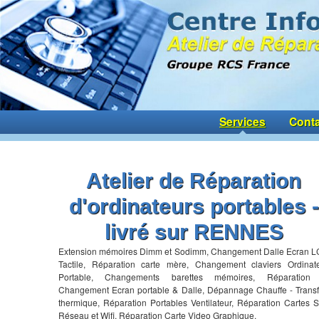
Services
Conta
Atelier de Réparation
d'ordinateurs portables -
livré sur RENNES
Extension mémoires Dimm et Sodimm, Changement Dalle Ecran 
Tactile, Réparation carte mère, Changement claviers Ordinat
Portable, Changements barettes mémoires, Réparation 
Changement Ecran portable & Dalle, Dépannage Chauffe - Transf
thermique, Réparation Portables Ventilateur, Réparation Cartes 
Réseau et Wifi, Réparation Carte Video Graphique,