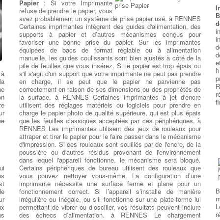
Papier
: Si votre Imprimante
I
refuse de prendre le papier, vous
un
B
avez probablement un système de prise papier usé. à RENNES
ns
d
Certaines imprimantes intègrent des guides d'alimentation, des
D
es
i
supports à papier et d’autres mécanismes conçus pour
d
 à
i
favoriser une bonne prise du papier. Sur les imprimantes
R
nt
d
équipées de bacs de format réglable ou à alimentation
S
nt
d
manuelle, les guides coulissants sont bien ajustés à côté de la
d
e,
e
pile de feuilles que vous insérez. Si le papier est trop épais ou
e
es
l
 à
s'il s'agit d'un support que votre imprimante ne peut pas prendre
l
re
p
la
en charge, il se peut que le papier ne parvienne pas
f
R
ne
correctement en raison de ses dimensions ou des propriétés de
R
r
on
la surface. à RENNES Certaines imprimantes à jet d'encre
p
f
re
utilisent des réglages matériels ou logiciels pour prendre en
ur
r
ur
charge le papier photo de qualité supérieure, qui est plus épais
nt
c
ne
que les feuilles classiques acceptées par ces périphériques. à
e
:
M
RENNES Les imprimantes utilisent des jeux de rouleaux pour
ur
p
attraper et tirer le papier pour le faire passer dans le mécanisme
e
a
d'impression. Si ces rouleaux sont souillés par de l'encre, de la
nt
o
poussière ou d'autres résidus provenant de l'environnement
de
H
dans lequel l'appareil fonctionne, le mécanisme sera bloqué.
un
a
ui
Certains périphériques de bureau utilisent des rouleaux que
un
e
us
vous pouvez nettoyer vous-même. La configuration d’une
 à
p
st
imprimante nécessite une surface ferme et plane pour un
rs
q
B
de
fonctionnement correct. Si l’appareil s’installe de manière
té
E
m
ur
irrégulière ou inégale, ou s’il fonctionne sur une plate-forme lui
rs
S
L
ux
permettant de vibrer ou d’osciller, vos résultats peuvent inclure
du
p
r
ns
des échecs d’alimentation. à RENNES Le chargement
nt
d