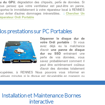
u du GPU
, dégradation des chipsets, perte de données. Si
ous pensez que votre ventilateur est peut-être en panne,
pportez-le immédiatement à votre réparateur local à RENNES
our éviter d'autres dommages irréversibles.
:
Chercher Un
éparateur Ordi Portable
os prestations sur PC Portables
Dépanner le disque dur de
votre Ordi portable
: Si vous
avez déjà eu la malchance
d'avoir
une panne de disque
dur ou SSD
entrainant une
perte de vos données, vous
savez probablement comment il
peut être extrêmement coûteux
d'avoir des données totalement
écupérées. à RENNES Nous pouvons vous informer en
uelques minutes si le disque est récupérable en magasin ou
'il est
défectueux mécaniquement
et doit être envoyé au
aboratoire de récupération de données Vous avez perdu vos
onnées? à RENNES La récupération de données est possible
ur un nouveau support de votre choix …
Installation et Maintenance Bornes
interactive
Changement de disque dur sur PC