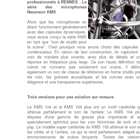
professionnels à RENNES
:
La
des lecteurs et graveurs
série des microphones
CD/DVD et Blu-ray. à RENNES Que vous recherchiez 
Neumann KMS
lecteur-graveur Optique interne ou externe, nous remplaço
votre lecteur HS par un lecteur/Graveur des plus grand
Alors que les microphones en
marques : LG, Samsung, Asus, Lite-On et Pioneer …
direct fonctionnent généralement
RENNES CD-ROM, DVD-ROM et les lecteurs Blu-ray so
avec des capsules dynamiques,
disponibles dans les types de lecteurs réinscriptibles. RW o
nous avons conçu la série KMS
toutes les fonctionnalités de leurs homologues en lecture seul
en tant que "son de studio pour
mais peut aussi écrire des données sur le disque. Écrire d
la scène". C'est pourquoi nous avons choisi des capsules
vitesses sont généralement plus lent que vitesses de lectu
condensateur. En raison de leur construction, ils capturent 
pour maintenir la stabilité .
voix de manière plus vivante, avec plus de détails et u
réponse en fréquence plus large. Ce son haute définition n
coloré ne convainc pas seulement sur scène, il déliv
Remplacer un ventilateur po
également un son de classe de référence en home studio po
CPU Ventirad
:
Changeme
les voix, les guitares acoustiques et les cuivres avec u
Ventilation et Thermiqu
élégance et une transparence supérieures.
Souvent, un ventilate
commencera à émettr
d'étranges bruits de grinceme
Trois versions pour une solution sur mesure
ou des vibrations en vitesse 
pointe. Parfois, il n'y a auc
Le KMS 104 et le KMS 104 plus ont un motif cardioïde q
avertissement et un ventilateur s'arrête silencieusement. Si l'
atténue parfaitement le son de l'arrière; Le KMS 104 pl
des ventilateurs s'est arrêté, vérifiez qu'il est connecté.
dispose d'une gamme de graves plus importante et e
RENNES Si le ventilateur est connecté et ne tourne toujou
spécialement optimisé pour les voix féminines de rock et 
pas, il doit être remplacé. Le ventilateur d'évacuation est mon
pop. Le modèle super cardioïde du KMS 105 atténue le son s
à l'arrière du boîtier pour évacuer l'air chaud. Les ventilateu
les côtés et à l’arrière, ce qui le rend parfaitement adapté a
d'extraction peuvent également être montés sur le dessus 
environnements de scène bruyants. Toutes les versio
boîtier, tandis que les ventilateurs d'admission so