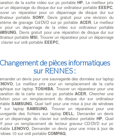
paration de la sortie video sur pc portable
HP
, Le meilleur prix
ur un dépannage du disque dur sur ordinateur portable
EEEPC
,
ouver un réparateur pour un dépannage de disque dur sur
dinateur portable
SONY
, Devis gratuit pour une révision du
stème de gravage Cd/DVD sur pc portable
ACER
, Le meilleur
ix pour un depannage de la video sur ordinateur portable
AMSUNG
, Devis gratuit pour une réparation de disque dur sur
dinateur portable
MSI
, Trouver un réparateur pour un dépannage
 clavier sur ordi portable
EEEPC
,
Changement de pièces informatiques
sur RENNES :
emander un devis pour une sauvegarde des données sur laptop
ENOVO
, Le meilleur prix pour un remplacement de la carte
aphique sur laptop
TOSHIBA
, Trouver un réparateur pour une
paration de la carte son sur pc portable
ACER
, Chercher une
lution pour un remplacement du disque dur sur ordinateur
rtable
SAMSUNG
, Quel tarif pour une mise à jour de windows
P sur laptop
SAMSUNG
, Trouver un réparateur pour une
uvegarde des fichiers sur laptop
DELL
, Demander un devis
ur un depannage du clavier sur ordinateur portable
HP
, Quel
rif pour un remplacement de lecteur graveur CD/DVD sur pc
rtable
LENOVO
, Demander un devis pour une mise à jour de
ndows 10 sur ordi portable
COMPAQ
,