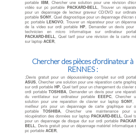
portable
IBM
, Chercher une solution pour une révision d'éc
vidéo sur pc portable
PACKARD-BELL
, Trouver un réparat
pour un depannage de lecteur graveur CD/DVD sur ordinat
portable
SONY
, Quel diagnostique pour un depannage d'écran 
pc portable
LENOVO
, Trouver un réparateur pour un dépann
de la video sur ordi portable
HP
, Demander un devis pour
technicien en micro informatique sur ordinateur porta
PACKARD-BELL
, Quel tarif pour une révision de la carte m
sur laptop
ACER
,
Chercher des pièces d'ordinateur à
RENNES :
;Devis gratuit pour un dépoussiérage complet sur ordi porta
ASUS
, Chercher une solution pour une réparation carte graphi
sur ordi portable
HP
, Quel tarif pour un changement du clavier 
ordi portable
TOSHIBA
, Demander un devis pour une réparat
du ventilateur sur ordinateur portable
EEEPC
, Chercher 
solution pour une reparation de clavier sur laptop
SONY
,
meilleur prix pour un depannage de carte graphique sur o
portable
TOSHIBA
, Chercher une maintenance pour u
récupération des données sur laptop
PACKARD-BELL
, Quel ta
pour un depannage de disque dur sur ordi portable
PACKAR
BELL
, Devis gratuit pour un dépannage matériel informatique 
pc portable
ACER
,