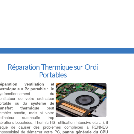
Réparation Thermique sur Ordi
Portables
éparation ventilation et
hermique sur Pc portable
: Un
dysfonctionnement du
entilateur de votre ordinateur
ortable ou du
système de
ransfert thermique
peut
embler anodin, mais si votre
rdinateur surchauffe trop
aérations bouchées, Thermic HS, utilisation intensive etc ...), il
isque de causer des problèmes complexes à RENNES
mpossibilité de démarrer votre PC,
panne générale du CPU