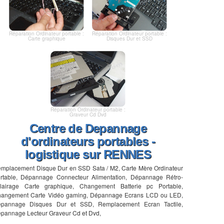
Réparation Ordinateur portable :
Réparation Ordinateur portable :
Carte graphique
Disques Dur et SSD
Réparation Ordinateur portable :
Graveur Cd Dvd
Centre de Depannage
d'ordinateurs portables -
logistique sur RENNES
mplacement Disque Dur en SSD Sata / M2, Carte Mère Ordinateur
rtable, Dépannage Connecteur Alimentation, Dépannage Rétro-
lairage Carte graphique, Changement Batterie pc Portable,
angement Carte Vidéo gaming, Dépannage Ecrans LCD ou LED,
pannage Disques Dur et SSD, Remplacement Ecran Tactile,
pannage Lecteur Graveur Cd et Dvd,