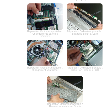
Réparation Ordinateur portable :
Réparation Ordinateur portable :
Changements barettes
Eclairage Ecran & Dalle
mémoires
Réparation Ordinateur portable :
Réparation Ordinateur portable :
changement Ventilateur
Carte Son Réseau et Wifi
Réparation Ordinateur portable :
Remplacement clavier Souris