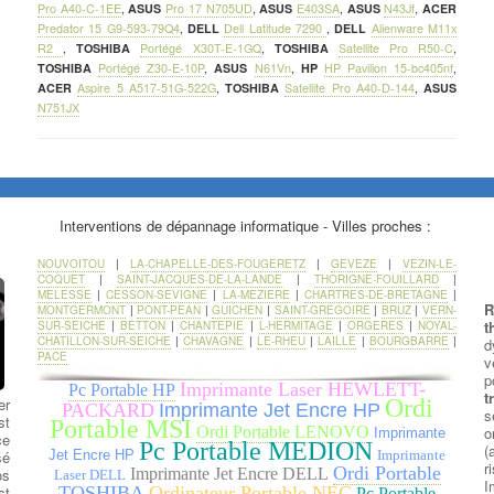
Pro A40-C-1EE
,
ASUS
Pro 17 N705UD
,
ASUS
E403SA
,
ASUS
N43Jf
,
ACER
Predator 15 G9-593-79Q4
,
DELL
Dell Latitude 7290
,
DELL
Alienware M11x
R2
,
TOSHIBA
Portégé X30T-E-1GQ
,
TOSHIBA
Satellite Pro R50-C
,
TOSHIBA
Portégé Z30-E-10P
,
ASUS
N61Vn
,
HP
HP Pavilion 15-bc405nf
,
ACER
Aspire 5 A517-51G-522G
,
TOSHIBA
Satellite Pro A40-D-144
,
ASUS
N751JX
Interventions de dépannage informatique - Villes proches :
NOUVOITOU
|
LA-CHAPELLE-DES-FOUGERETZ
|
GEVEZE
|
VEZIN-LE-
COQUET
|
SAINT-JACQUES-DE-LA-LANDE
|
THORIGNE-FOUILLARD
|
MELESSE
|
CESSON-SEVIGNE
|
LA-MEZIERE
|
CHARTRES-DE-BRETAGNE
|
R
MONTGERMONT
|
PONT-PEAN
|
GUICHEN
|
SAINT-GREGOIRE
|
BRUZ
|
VERN-
t
SUR-SEICHE
|
BETTON
|
CHANTEPIE
|
L-HERMITAGE
|
ORGERES
|
NOYAL-
CHATILLON-SUR-SEICHE
|
CHAVAGNE
|
LE-RHEU
|
LAILLE
|
BOURGBARRE
|
PACE
v
p
Imprimante Laser HEWLETT-
Pc Portable HP
t
er
Ordi
PACKARD
Imprimante Jet Encre HP
s
st
Portable MSI
o
Ordi Portable LENOVO
Imprimante
ce
Pc Portable MEDION
(
sé
Jet Encre HP
Imprimante
r
Ordi Portable
os
Imprimante Jet Encre DELL
Laser DELL
I
st
TOSHIBA
Ordinateur Portable NEC
Pc Portable