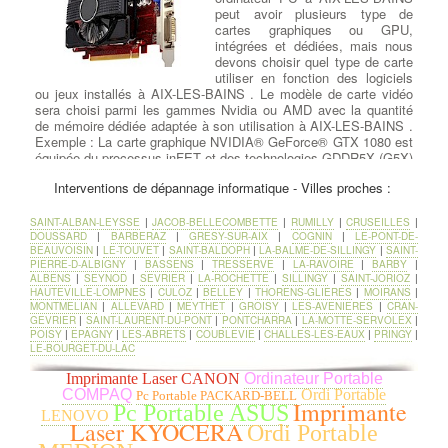
peut avoir plusieurs type de
cartes graphiques ou GPU,
intégrées et dédiées, mais nous
devons choisir quel type de carte
utiliser en fonction des logiciels
ou jeux installés à AIX-LES-BAINS . Le modèle de carte vidéo
sera choisi parmi les gammes Nvidia ou AMD avec la quantité
de mémoire dédiée adaptée à son utilisation à AIX-LES-BAINS .
Exemple : La carte graphique NVIDIA® GeForce® GTX 1080 est
équipée du processus inFET et des technologies GDDR5X (G5X)
à bande passante élevée, ainsi que des fonctionnalités DirectX®
Interventions de dépannage informatique - Villes proches :
12 pour offrir l'expérience de jeu la plus rapide à AIX-LES-BAINS
, la plus fluide et la plus puissante.
SAINT-ALBAN-LEYSSE
|
JACOB-BELLECOMBETTE
|
RUMILLY
|
CRUSEILLES
|
DOUSSARD
|
BARBERAZ
|
GRESY-SUR-AIX
|
COGNIN
|
LE-PONT-DE-
Remplacer un ventilateur pour
BEAUVOISIN
|
LE-TOUVET
|
SAINT-BALDOPH
|
LA-BALME-DE-SILLINGY
|
SAINT-
CPU Ventirad
:
Changement
PIERRE-D-ALBIGNY
|
BASSENS
|
TRESSERVE
|
LA-RAVOIRE
|
BARBY
|
Ventilation et Thermique
:
ALBENS
|
SEYNOD
|
SEVRIER
|
LA-ROCHETTE
|
SILLINGY
|
SAINT-JORIOZ
|
Souvent, un ventilateur
HAUTEVILLE-LOMPNES
|
CULOZ
|
BELLEY
|
THORENS-GLIERES
|
MOIRANS
|
MONTMELIAN
|
ALLEVARD
|
MEYTHET
|
GROISY
|
LES-AVENIERES
|
CRAN-
commencera à émettre d'étranges
GEVRIER
|
SAINT-LAURENT-DU-PONT
|
PONTCHARRA
|
LA-MOTTE-SERVOLEX
|
bruits de grincement ou des
POISY
|
EPAGNY
|
LES-ABRETS
|
COUBLEVIE
|
CHALLES-LES-EAUX
|
PRINGY
|
vibrations en vitesse de pointe.
LE-BOURGET-DU-LAC
Parfois, il n'y a aucun
avertissement et un ventilateur s'arrête silencieusement. Si l'un
Imprimante Laser CANON
Ordinateur Portable
des ventilateurs s'est arrêté, vérifiez qu'il est connecté. à AIX-
COMPAQ
Ordi Portable
Pc Portable PACKARD-BELL
Imprimante
LES-BAINS Si le ventilateur est connecté et ne tourne toujours
Pc Portable ASUS
LENOVO
pas, il doit être remplacé. Le ventilateur d'évacuation est monté à
Laser KYOCERA
Ordi Portable
l'arrière du boîtier pour évacuer l'air chaud. Les ventilateurs