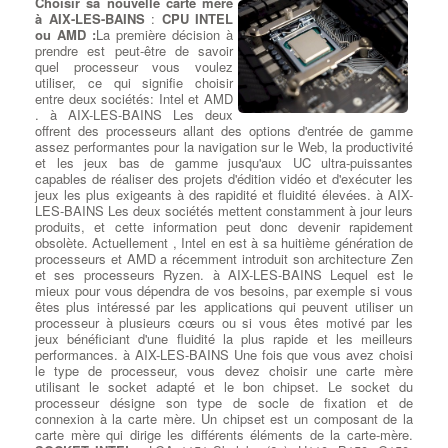
Choisir sa nouvelle carte mère
programme sournois qui
à AIX-LES-BAINS
:
CPU INTEL
endommage votre ordinateur sans
ou AMD :
La première décision à
Réparation sur Ordi Portables
votre permission, provoquant des
prendre est peut-être de savoir
modifications indésirables et
quel processeur vous voulez
nuisibles. Communément appelé 'malware',
il s'agit d'un
Dépannage : ventilateur de
utiliser, ce qui signifie choisir
logiciel malveillant
. à AIX-LES-BAINS Éliminer les virus et les
ordinateur
: Souvent, un
entre deux sociétés: Intel et AMD
malwares peut être problématique en fonction du type de fichier
ventilateur d'ordinateur à AIX-
. à AIX-LES-BAINS Les deux
téléchargé, de la durée de l'infection et des actions ultérieures
LES-BAINS commencera à
offrent des processeurs allant des options d'entrée de gamme
entreprises par l'utilisateur. à AIX-LES-BAINS Dans la plupart
émettre d'étranges bruits de
assez performantes pour la navigation sur le Web, la productivité
des cas, notre équipe est en mesure de
restaurer le système
grincement ou des vibrations en
et les jeux bas de gamme jusqu'aux UC ultra-puissantes
d'exploitation de votre ordinateur
, les programmes et de
vitesse de pointe. Parfois, il n'y a
capables de réaliser des projets d'édition vidéo et d'exécuter les
récupérer les données d'origine. Dans de rares situations, il peut
aucun avertissement et la vitesse
jeux les plus exigeants à des rapidité et fluidité élevées. à AIX-
être nécessaire de réinstaller le système tout en restaurant les
du ventilateur de pc faiblira
LES-BAINS Les deux sociétés mettent constamment à jour leurs
données utilisateur.
progressivement ou s'arrête silencieusement. Si l'un des
produits, et cette information peut donc devenir rapidement
Il existe de nombreux virus et logiciels malveillants (malwares)
ventilateurs d'ordi est arrêté, vérifiez qu'il est bien connecté à
obsolète. Actuellement , Intel en est à sa huitième génération de
qui peuvent causer des dommages importants aux systèmes et
son alimentation. Si le ventilateur à AIX-LES-BAINS est
processeurs et AMD a récemment introduit son architecture Zen
aux données. Voici quelques-uns des virus et malwares les plus
connecté et ne tourne toujours pas malgré la surchauffe du
et ses processeurs Ryzen. à AIX-LES-BAINS Lequel est le
dangereux et notoires jusqu'à ma date de connaissance en
processeur concerné,
il doit être rapidement remplacé et la
mieux pour vous dépendra de vos besoins, par exemple si vous
septembre 2021 :
pâte thermique changée
. Le ventilateur de CPU ou de
êtes plus intéressé par les applications qui peuvent utiliser un
WannaCry : Apparu en mai 2017, WannaCry était un ransomware
processeur est monté à l'arrière du boîtier pour évacuer l'air
processeur à plusieurs cœurs ou si vous êtes motivé par les
qui a infecté des centaines de milliers d'ordinateurs dans le
chaud. Les ventilateurs d'extraction peuvent également être
jeux bénéficiant d'une fluidité la plus rapide et les meilleurs
monde entier en exploitant une vulnérabilité de Windows. Il
montés sur le dessus du boîtier, tandis que les ventilateurs
performances. à AIX-LES-BAINS Une fois que vous avez choisi
chiffrait les données des victimes et exigeait une rançon en
d'admission sont généralement montés sur le devant ou sur les
le type de processeur, vous devez choisir une carte mère
bitcoin pour les récupérer.
côtés. Si tous les ventilateurs de votre système CPU à AIX-LES-
utilisant le socket adapté et le bon chipset. Le socket du
NotPetya / ExPetr : Il est apparu en juin 2017 et a été classé
BAINS fonctionnent, mais que l'ordi reste chaud ou est instable,
processeur désigne son type de socle de fixation et de
comme un ransomware, mais son objectif principal semblait être
vous pouvez ajouter d'autres ventilateurs ou bien effectuer une
connexion à la carte mère. Un chipset est un composant de la
de causer des dommages plutôt que de gagner de l'argent grâce
réparation de l'ensemble du système de refroidissement du PC.
carte mère qui dirige les différents éléments de la carte-mère.
aux rançons. Il a causé des dégâts importants aux entreprises et
Si votre boîtier ne peut plus supporter de ventilateurs ou devient