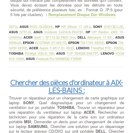
disque dur n'efface pas complètement les données qu'il contient.
Vous devez écraser les données pour les détruire en toute
sécurité, de préférence plusieurs fois; ex : Format G: /P:5 (pour
5 fois par clusters).
:
Remplacement Disque Dur Windows
36TG
,
ASUS
ROG GL552VX
,
HP
HP ZBook 17 G5-2
,
SONY
SVD1321L2E
,
ASUS
N751JX
,
ASUS
Vivobook S420UA-EK078T
,
HP
HP Pavilion x360 15-
cr0004nf
,
ACER
Swift 1 SF114-32-P825 Gris
,
DELL
Alienware 17 R5
,
ASUS
X556UA
,
EPSON
ECOTANK ET-M3170
,
EPSON
TM-T70II SERIE
,
EPSON
TM-
U230 SERIE
,
ACER
Aspire 5 A517-51-35QD
,
LENOVO
ThinkPad P72 - P3200
,
TOSHIBA
Portégé X30-D-189
,
ASUS
TUF 554GM-EN273T
,
LENOVO
YOGA
510-14ISK
,
ASUS
Vivobook Pro NX580GD-FI050R
Chercher des pièces d'ordinateur à AIX-
LES-BAINS :
Trouver un réparateur pour un changement de carte graphique sur
laptop
SONY
, Quel diagnostique pour un changement de
ventilation sur pc portable
TOSHIBA
, Trouver un réparateur pour
une reparation du ventilateur sur laptop
ACER
, Rechercher un
technicien pour une réparation de la carte son sur ordinateur
portable
MSI
, Demander un devis pour un changement de clavier
sur laptop
SAMSUNG
, Chercher une solution pour un depannage
sur le lecteur graveur CD/DVD sur ordi portable
DELL
, Chercher