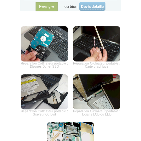
ou bien,
Devis détaillé
Envoyer
Réparation Ordinateur portable :
Réparation Ordinateur portable :
Disques Dur et SSD
Carte graphique
Réparation Ordinateur portable :
Réparation Ordinateur portable :
Graveur Cd Dvd
Ecrans LCD ou LED