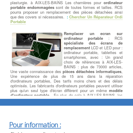
plasturgie. à AIX-LES-BAINS Les charnières pour
ordinateur
Dépanner ou remplacer votre
portable endommagées
sont de toutes formes et tailles. RCS
carte mère
: Elément majeur d'un
pourra proposer un remplacement des pièces détachées ainsi
PC de bureau à AIX-LES-BAINS,
que des covers si nécessaires.
:
Chercher Un Réparateur Ordi
sur laquelle votre
processeur,
Portable
carte graphique, barrette
mémoire
et autres composants
Remplacer un ecran sur
viennent se greffer, la carte mère
ordinateur portable
: RCS
doit répondre à plusieurs critères
spécialiste des écrans de
selon la configuration de votre
remplacement
LCD et LED pour :
ordinateur à AIX-LES-BAINS et les logiciels installés. Nous
ordinateur portable, tablettes et
devons
choisir la meilleure carte mère gamer
ou bureautique
smartphones, avec : Un grand
pour processeur Intel ou processeur AMD parmi les plus grandes
choix de références à AIX-LES-
marques à AIX-LES-BAINS :
ASUS, GIGABYTE, MSI
. Une
BAINS : plus de 73000 articles,
bonne carte mère est celle qui correspond à votre besoin : son
Une vaste connaissance des
pièces détachées informatiques
,
format (mini-ITX, micro-ATX, ou encore ATX), son évolutivité
Une expérience de plus de 15 ans dans la réparation
(USB 3.1, USB 3.0, SATA III, PCI-express 2.0, etc.) ou son prix
d'ordinateurs portables, Des tarifs moins chers et des délais
(de la carte mère petit prix à la plus haut de gamme).
optimisés. Les fabricants d'ordinateurs portables peuvent utiliser
plus qu'un seul type d'écran diffèrent pour un même
modèle
d'ordinateur portable
. En plus de cela à AIX-LES-BAINS, les
Suppression de virus et logiciels
fabricants d'écrans LCD publie de nouveaux modèles tous les 3-6
mois et votre écran d'origine peuvent être dépassés
malveillants
techniquement ou bien ne plus être disponible. Il existe des
modèles d'écrans plus récents
sur le marché et ils auront une
Nettoyage de votre ordinateur -
meilleure paramètres électriques et optiques, ce qui permettra
Virus et Malware
:
Qu'est-ce
Pour information :
quand même la remise en état de votre ordinateur
qu'un virus informatique ?
Un
portable.
:
Devis Réparateur Ordi Portable
virus informatique est un