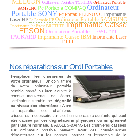
MEDION
d'extraction peuvent également être montés sur le dessus du
Ordinateur Portable TOSHIBA
Ordinateur Portable
Ordinateur
boîtier, tandis que les ventilateurs d'admission sont généralement
Pc Portable COMPAQ
SAMSUNG
montés sur le devant ou sur les côtés. à AIX-LES-BAINS Si tous
Portable SONY
Pc Portable LENOVO
Imprimante
les ventilateurs de votre système fonctionnent, mais que le
Ordinateur Portable SAMSUNG
Laser HP
Pc Portable HP
système fonctionne à chaud ou est instable, vous pouvez ajouter
Imprimante Caisse
d'autres ventilateurs. Si votre boîtier ne peut plus supporter de
Imprimante Jet Encre BROTHER
EPSON
ventilateurs ou devient trop fort, envisagez un refroidissement
Ordinateur Portable HEWLETT-
liquide .
PACKARD
Imprimante Caisse IBM
Imprimante Laser
DELL
Ajouter ou Remplacer un
lecteur - Graveur cd dvd
:
Rajout ou Réparation lecteurs
DC/DVD
: Pour la lecture et la
Nos réparations sur Ordi Portables
gravure de tous vos médias
Cdrom ou DVD, nous avons
Remplacer les charnières de
sélectionné pour vous le meilleur
votre ordinateur
: Un coin arrière
des lecteurs et graveurs CD/DVD
de votre ordinateur portable
et Blu-ray. à AIX-LES-BAINS Que vous recherchiez un lecteur-
semble cassé ou bien s'ouvre à
graveur Optique interne ou externe, nous remplaçons votre
chaque mouvement de l'écran,
lecteur HS par un lecteur/Graveur des plus grandes marques :
l'ordinateur semble se
dégonflé
LG, Samsung, Asus, Lite-On et Pioneer … à AIX-LES-BAINS
au niveau des charnières
: Alors
CD-ROM, DVD-ROM et les lecteurs Blu-ray sont disponibles
la réparation des charnières
dans les types de lecteurs réinscriptibles. RW ont toutes les
brisées est nécessaire car c'est un une casse courante qui peut
fonctionnalités de leurs homologues en lecture seule, mais peut
être causée par des
dégradations physiques ou simplement
aussi écrire des données sur le disque. Écrire des vitesses sont
par l’usure normale
. à AIX-LES-BAINS Les charnières cassées
généralement plus lent que vitesses de lecture pour maintenir la
sur ordinateur portable peuvent avoir des conséquences
stabilité .
désastreuses sur les nappes internes et l'ensemble de la