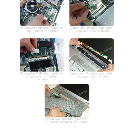
Réparation Ordinateur portable :
Réparation Ordinateur portable :
changement Ventilateur
Carte Son Réseau et Wifi
Réparation Ordinateur portable :
Réparation Ordinateur portable :
Changements barettes
Eclairage Ecran & Dalle
mémoires
Réparation Ordinateur portable :
Remplacement clavier Souris