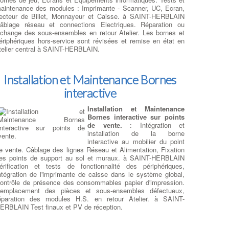
xtension de Stockage Facile : Ajout d'un Disque Dur
aintenance des modules : Imprimante - Scanner, UC, Ecran,
econdaire
, En plus du remplacement du disque dur principal
ecteur de Billet, Monnayeur et Caisse. à SAINT-HERBLAIN
ar un SSD, nous offrons à SAINT-HERBLAIN également la
âblage réseau et connections Electriques. Réparation ou
ossibilité d'ajouter un disque dur secondaire en complément du
change des sous-ensembles en retour Atelier. Les bornes et
SD SATA principal. Vous bénéficierez ainsi d'un espace de
ériphériques hors-service sont révisées et remise en état en
tockage supplémentaire pour vos fichiers, sans compromettre
telier central à SAINT-HERBLAIN.
es performances du SSD.
ne Installation Soignée et une Réinstallation du Système
'Exploitation
, Après le remplacement du disque dur ou SSD,
otre équipe procède à la réinstallation méticuleuse de votre
Installation et Maintenance Bornes
ystème d'exploitation d'origine. Nous nous assurons
interactive
galement de respecter la licence utilisateur du client pour une
xpérience sans tracas.
xploitez la Puissance du M.2 : Installation Selon Votre
Installation et Maintenance
odèle
, Si votre carte mère est équipée d'un port M.2
Bornes interactive sur points
isponible, à SAINT-HERBLAIN nous proposons l'installation de
de vente.
: Intégration et
SD M.2 SATA ou PCIe, selon les spécifications de votre
installation de la borne
odèle. Vous pourrez ainsi exploiter pleinement la rapidité de
interactive au mobilier du point
ette technologie de pointe.
e vente. Câblage des lignes Réseau et Alimentation, Fixation
ransfert de Données Sécurisé et Précis
, Nous comprenons
es points de support au sol et muraux. à SAINT-HERBLAIN
'importance de vos données personnelles et professionnelles.
érification et tests de fonctionnalité des périphériques,
'est pourquoi nous prenons le plus grand soin de transférer
ntégration de l'imprimante de caisse dans le système global,
os données récupérées sur le nouveau disque en respectant
ontrôle de présence des consommables papier d'impression.
es répertoires que vous avez préalablement déterminés. Votre
emplacement des pièces et sous-ensembles défectueux,
ontenu reste intact et accessible comme avant, sans risque
éparation des modules H.S. en retour Atelier. à SAINT-
e perte de données. Améliorez les performances de votre
ERBLAIN Test finaux et PV de réception.
rdinateur en optant pour notre service de remplacement de
isque dur et SSD. Faites confiance à notre équipe compétente