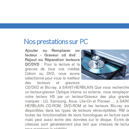
Nos prestations sur PC
Ajouter ou Remplacer un
lecteur - Graveur cd dvd
:
Rajout ou Réparation lecteurs
DC/DVD
: Pour la lecture et la
gravure de tous vos médias
Cdrom ou DVD, nous avons
sélectionné pour vous le meilleur
des lecteurs et graveurs
CD/DVD et Blu-ray. à SAINT-HERBLAIN Que vous recherchi
un lecteur-graveur Optique interne ou externe, nous remplaço
votre lecteur HS par un lecteur/Graveur des plus grand
marques : LG, Samsung, Asus, Lite-On et Pioneer … à SAIN
HERBLAIN CD-ROM, DVD-ROM et les lecteurs Blu-ray so
disponibles dans les types de lecteurs réinscriptibles. RW o
toutes les fonctionnalités de leurs homologues en lecture seul
mais peut aussi écrire des données sur le disque. Écrire d
vitesses sont généralement plus lent que vitesses de lectu
pour maintenir la stabilité .