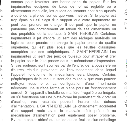
E
conçus pour favoriser une bonne prise du papier. Sur les
m
S
imprimantes équipées de bacs de format réglable ou à
L
p
de
alimentation manuelle, les guides coulissants sont bien ajustés
ur
C
p
la
à côté de la pile de feuilles que vous insérez. Si le papier est
de
E
S
a-
trop épais ou s'il s'agit d'un support que votre imprimante ne
-
p
s
et
peut pas prendre en charge, il se peut que le papier ne
oc
a
l
té
parvienne pas correctement en raison de ses dimensions ou
on
U
rs
des propriétés de la surface. à SAINT-HERBLAIN Certaines
d
nt
imprimantes à jet d'encre utilisent des réglages matériels ou
n
sa
logiciels pour prendre en charge le papier photo de qualité
s
nt
supérieure, qui est plus épais que les feuilles classiques
es
é
n.
acceptées par ces périphériques. à SAINT-HERBLAIN Les
ut
e
ar
imprimantes utilisent des jeux de rouleaux pour attraper et tirer
us
E
ui
le papier pour le faire passer dans le mécanisme d'impression.
te
M
us
Si ces rouleaux sont souillés par de l'encre, de la poussière ou
la
d
de
d'autres résidus provenant de l'environnement dans lequel
e
S
is
l'appareil fonctionne, le mécanisme sera bloqué. Certains
te
m
ir
périphériques de bureau utilisent des rouleaux que vous pouvez
te
c
d
Le
nettoyer vous-même. La configuration d’une imprimante
te
T
d
et
nécessite une surface ferme et plane pour un fonctionnement
es
l
V
de
correct. Si l’appareil s’installe de manière irrégulière ou inégale,
te
C
I
e.
ou s’il fonctionne sur une plate-forme lui permettant de vibrer ou
ie
v
C
0,
d’osciller, vos résultats peuvent inclure des échecs
.1
l
R
0,
d’alimentation. à SAINT-HERBLAIN Le chargement accidentel
it
c
r
d'un support recto avec le mauvais côté présenté au
d
H
mécanisme d'alimentation peut également poser problème.
o
 :
Evitez le papier abîmé ou humide ou les feuilles d'un emballage
d
3+
stocké sous un poids important. Ces conditions peuvent