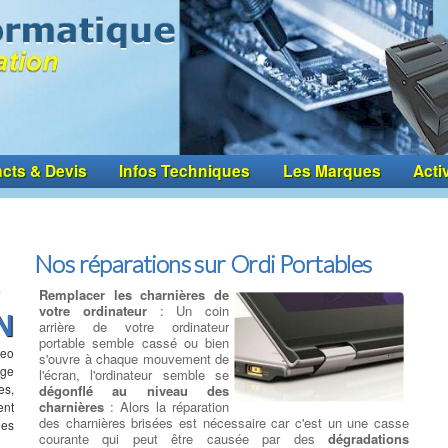
cts & Devis
Infos Techniques
Les Marques
Acti
Nos réparations sur Ordi Portables
Remplacer les charnières de
votre ordinateur
: Un coin
N
arrière de votre ordinateur
portable semble cassé ou bien
deo
s'ouvre à chaque mouvement de
age
l'écran, l'ordinateur semble se
es,
dégonflé au niveau des
charnières
: Alors la réparation
ent
des charnières brisées est nécessaire car c'est un une casse
les
courante qui peut être causée par des
dégradations