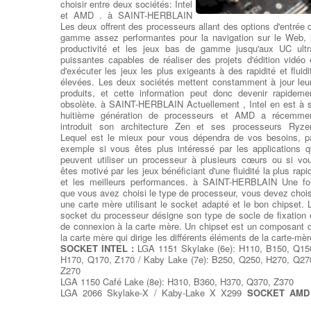
choisir entre deux sociétés: Intel
SAINT-HERBLAIN -
et AMD . à SAINT-HERBLAIN
Changement du Bloc
Les deux offrent des processeurs allant des options d'entrée 
Alimentation de l'Ordinateur - Alimentations ATX standard po
gamme assez performantes pour la navigation sur le Web, 
Pc sur Bloc Alimentation - à SAINT-HERBLAIN -
Recherche 
productivité et les jeux bas de gamme jusqu'aux UC ultr
Puissances adaptées entre 300 watts et 1200 watts
puissantes capables de réaliser des projets d'édition vidéo 
Alimentations Corsair 80 plus certifications pour PC sur Bl
d'exécuter les jeux les plus exigeants à des rapidité et fluidi
Alimentation - à SAINT-HERBLAIN - Nettoyage de la ventilati
élevées. Les deux sociétés mettent constamment à jour leu
du Bloc alimentation modulaire.
produits, et cette information peut donc devenir rapideme
obsolète. à SAINT-HERBLAIN Actuellement , Intel en est à 
huitième génération de processeurs et AMD a récemme
Ajouter ou Remplacer d
introduit son architecture Zen et ses processeurs Ryze
cartes d’extension Pcie
:
Ajo
Lequel est le mieux pour vous dépendra de vos besoins, p
Carte d'Extension
: No
exemple si vous êtes plus intéressé par les applications q
remplaçons ou rajoutons la car
peuvent utiliser un processeur à plusieurs cœurs ou si vo
contrôleur adaptée à 
êtes motivé par les jeux bénéficiant d'une fluidité la plus rapi
connectique de votr
et les meilleurs performances. à SAINT-HERBLAIN Une fo
périphérique : une Car
que vous avez choisi le type de processeur, vous devez chois
contrôleur FireWire 800 (Car
une carte mère utilisant le socket adapté et le bon chipset. 
contrôleur IEEE 1394b), à SAINT-HERBLAIN une Car
socket du processeur désigne son type de socle de fixation 
contrôleur USB 2.0 ou USB 3.0, une Carte contrôleur Raid, d
de connexion à la carte mère. Un chipset est un composant 
cartes contrôleur SAS SFF-8087 à SFF-8644, une Car
la carte mère qui dirige les différents éléments de la carte-mèr
contrôleur port parallèle DB-25 ou une Carte contrôleur Sér
SOCKET INTEL :
LGA 1151 Skylake (6e): H110, B150, Q15
RS-232 (RS232) DB-9, une carte son créative soundblaster 5
H170, Q170, Z170 / Kaby Lake (7e): B250, Q250, H270, Q27
ou 7.1, à SAINT-HERBLAIN des cartes réseau Ethernet gigab
Z270
et cartes Wi-Fi pour vos connexions sans-fil.
LGA 1150 Café Lake (8e): H310, B360, H370, Q370, Z370
LGA 2066 Skylake-X / Kaby-Lake X X299
SOCKET AMD
Dépanner ou remplacer votre
FM2+ AMD A-Series et Athlon A58, A68H, A78, A88X AM
carte mère
: Elément majeur