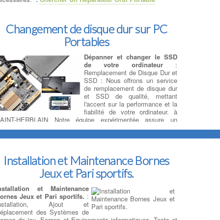
Changement de disque dur sur PC
Portables
Dépanner et changer le SSD
de votre ordinateur
:
Remplacement de Disque Dur et
SSD : Nous offrons un service
de remplacement de disque dur
et SSD de qualité, mettant
l'accent sur la performance et la
fiabilité de votre ordinateur. à
AINT-HERBLAIN Notre équipe expérimentée assure un
emplacement professionnel en optant uniquement pour des
arques renommées offrant des capacités équivalentes ou
upérieures à celles de votre disque défectueux.
igrer vers la Vitesse et la Fiabilité : Remplacement HDD
Installation et Maintenance Bornes
ar SSD SATA ou M.2
, à SAINT-HERBLAIN Si vous cherchez
 améliorer considérablement les performances de votre
Jeux et Pari sportifs.
rdinateur, nous pouvons remplacer votre ancien disque dur
DD par un SSD SATA ou M.2, en fonction de la compatibilité
nstallation et Maintenance
vec votre carte mère. Les SSD offrent une vitesse de lecture
ornes Jeux et Pari sportifs.
:
t d'écriture bien supérieure, ce qui se traduit par un démarrage
nstallation, Ajout et
lus rapide du système d'exploitation et des applications, ainsi
éplacement des Systèmes de
u'une réactivité accrue de l'ensemble de votre ordinateur.
ornes de jeu, Ecrans et Equipements informatiques. Tests et