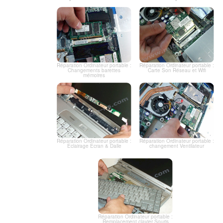
Réparation Ordinateur portable :
Réparation Ordinateur portable :
Changements barettes
Carte Son Réseau et Wifi
mémoires
Réparation Ordinateur portable :
Réparation Ordinateur portable :
Eclairage Ecran & Dalle
changement Ventilateur
Réparation Ordinateur portable :
Remplacement clavier Souris