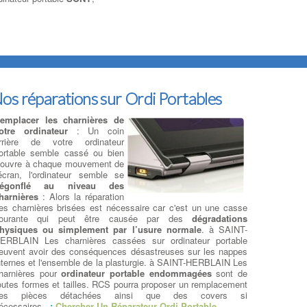
os réparations sur Ordi Portables
emplacer les charnières de
otre ordinateur
: Un coin
rrière de votre ordinateur
ortable semble cassé ou bien
'ouvre à chaque mouvement de
'écran, l'ordinateur semble se
égonflé au niveau des
harnières
: Alors la réparation
es charnières brisées est nécessaire car c'est un une casse
ourante qui peut être causée par des
dégradations
hysiques ou simplement par l’usure normale
. à SAINT-
ERBLAIN Les charnières cassées sur ordinateur portable
euvent avoir des conséquences désastreuses sur les nappes
nternes et l'ensemble de la plasturgie. à SAINT-HERBLAIN Les
harnières pour
ordinateur portable endommagées
sont de
outes formes et tailles. RCS pourra proposer un remplacement
es pièces détachées ainsi que des covers si
écessaires.
:
Chercher Un Réparateur Ordi Portable