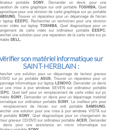
dinateur portable
SONY
, Demander un devis pour une
paration de carte graphique sur ordi portable
TOSHIBA
, Quel
agnostique pour une révision de carte graphique sur pc portable
AMSUNG
, Trouver un réparateur pour un dépannage de l'écran
r laptop
EEEPC
, Rechercher un technicien pour une révision
écran vidéo sur laptop
TOSHIBA
, Quel diagnostique pour un
angement de carte vidéo sur ordinateur portable
EEEPC
,
ercher une solution pour une reparation de la carte mère sur pc
rtable
DELL
,
Vérifier son matériel informatique sur
SAINT-HERBLAIN :
hercher une solution pour un dépannage de lecteur graveur
/DVD sur pc portable
ASUS
, Trouver un réparateur pour un
pannage informatique sur laptop
LENOVO
, Demander un devis
ur une mise à jour windows SEVEN sur ordinateur portable
EEPC
, Quel tarif pour un remplacement de carte vidéo sur pc
rtable
SONY
, Demander un devis pour un dépannage matériel
formatique sur ordinateur portable
SONY
, Le meilleur prix pour
n remplacement de l'écran sur ordi portable
SAMSUNG
,
ercher une solution pour une mise à jour windows VISTA sur
di portable
SONY
, Quel diagnostique pour un changement du
cteur graveur CD/DVD sur ordinateur portable
ACER
, Demander
n devis pour une assistance en micro informatique sur
dinateur portable
SONY
,