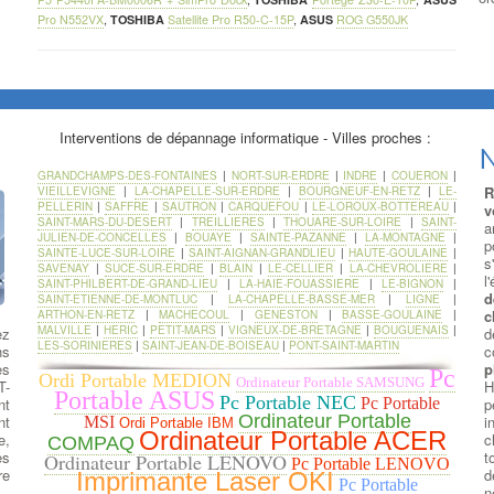
Pro N552VX
,
TOSHIBA
Satellite Pro R50-C-15P
,
ASUS
ROG G550JK
Interventions de dépannage informatique - Villes proches :
N
GRANDCHAMPS-DES-FONTAINES
|
NORT-SUR-ERDRE
|
INDRE
|
COUERON
|
R
VIEILLEVIGNE
|
LA-CHAPELLE-SUR-ERDRE
|
BOURGNEUF-EN-RETZ
|
LE-
PELLERIN
|
SAFFRE
|
SAUTRON
|
CARQUEFOU
|
LE-LOROUX-BOTTEREAU
|
v
SAINT-MARS-DU-DESERT
|
TREILLIERES
|
THOUARE-SUR-LOIRE
|
SAINT-
a
JULIEN-DE-CONCELLES
|
BOUAYE
|
SAINTE-PAZANNE
|
LA-MONTAGNE
|
p
SAINTE-LUCE-SUR-LOIRE
|
SAINT-AIGNAN-GRANDLIEU
|
HAUTE-GOULAINE
|
s
SAVENAY
|
SUCE-SUR-ERDRE
|
BLAIN
|
LE-CELLIER
|
LA-CHEVROLIERE
|
l
SAINT-PHILBERT-DE-GRAND-LIEU
|
LA-HAIE-FOUASSIERE
|
LE-BIGNON
|
d
SAINT-ETIENNE-DE-MONTLUC
|
LA-CHAPELLE-BASSE-MER
|
LIGNE
|
c
ARTHON-EN-RETZ
|
MACHECOUL
|
GENESTON
|
BASSE-GOULAINE
|
MALVILLE
|
HERIC
|
PETIT-MARS
|
VIGNEUX-DE-BRETAGNE
|
BOUGUENAIS
|
ez
d
LES-SORINIERES
|
SAINT-JEAN-DE-BOISEAU
|
PONT-SAINT-MARTIN
ns
c
es
p
Pc
Ordi Portable MEDION
Ordinateur Portable SAMSUNG
T-
H
Portable ASUS
Pc Portable NEC
nt
p
Pc Portable
Ordinateur Portable
nt
i
MSI
Ordi Portable IBM
Ordinateur Portable ACER
e,
c
COMPAQ
es
t
Ordinateur Portable LENOVO
Pc Portable LENOVO
re
d
Imprimante Laser OKI
Pc Portable
n