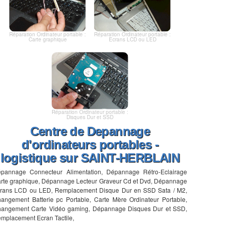
Réparation Ordinateur portable :
Réparation Ordinateur portable :
Carte graphique
Ecrans LCD ou LED
Réparation Ordinateur portable :
Disques Dur et SSD
Centre de Depannage
d'ordinateurs portables -
logistique sur SAINT-HERBLAIN
pannage Connecteur Alimentation, Dépannage Rétro-Eclairage
rte graphique, Dépannage Lecteur Graveur Cd et Dvd, Dépannage
rans LCD ou LED, Remplacement Disque Dur en SSD Sata / M2,
angement Batterie pc Portable, Carte Mère Ordinateur Portable,
angement Carte Vidéo gaming, Dépannage Disques Dur et SSD,
mplacement Ecran Tactile,