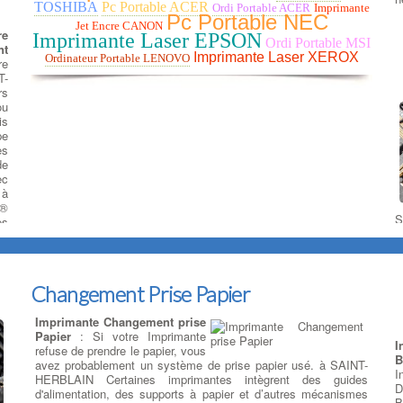
TOSHIBA
Pc Portable ACER
Ordi Portable ACER
Imprimante
Pc Portable NEC
Jet Encre CANON
re
Imprimante Laser EPSON
Ordi Portable MSI
nt
Imprimante Laser XEROX
Ordinateur Portable LENOVO
re
T-
rs
ou
is
pe
es
de
ec
 à
A®
S
es
r
si
m
de
s
us
M
Changement Prise Papier
p
à
o
Imprimante Changement prise
H
Papier
: Si votre Imprimante
I
a
refuse de prendre le papier, vous
B
e
avez probablement un système de prise papier usé. à SAINT-
I
p
HERBLAIN Certaines imprimantes intègrent des guides
D
q
d'alimentation, des supports à papier et d’autres mécanismes
B