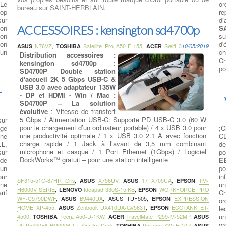
 Le
or
bureau sur SAINT-HERBLAIN.
top
re
sur
di
ACCESSOIRES : kensington sd4700p
son
S
son
su
ion
d'
ASUS
N76VZ
,
TOSHIBA
Satellite Pro A50-E-155
,
ACER
Swift 3
10/05/2019
 un
ch
Distribution accessoires :
Ch
kensington sd4700p
:
po
SD4700P Double station
d'accueil 2K 5 Gbps USB-C &
USB 3.0 avec adaptateur 135W
r
- DP et HDMI - Win / Mac :
SD4700P – La solution
évolutive
: Vitesse de transfert
5 Gbps / Alimentation USB-C: Supporte PD USB-C 3.0 (60 W
sur
pour le chargement d’un ordinateur portable) / 4 x USB 3.0 pour
age
;C
une productivité optimale / 1 x USB 3.0 2.1 A avec fonction
une
CD
charge rapide / 1 Jack à l’avant de 3,5 mm combinant
LL
,
de
microphone et casque / 1 Port Ethernet (1Gbps) / Logiciel
sur
po
DockWorks™ gratuit – pour une station intelligente
 de
E
 un
po
our
in
SF315-51G-87HR Gris
,
ASUS
X756UV
,
ASUS
17 X705UA
,
EPSON
TM-
une
u
H6000V SERIE
,
LENOVO
Ideapad 330S-15IKB
,
EPSON
WORKFORCE PRO
rif
Ch
WF-C5790DWF
,
ASUS
B9440UA
,
ASUS TUF505
,
EPSON
EXPRESSION
or
HOME XP-455
,
ASUS
Zenbook UX410UA-GV563T
,
EPSON
ECOTANK ET-
le
u
4500
,
TOSHIBA
Tecra A50-D-1KW
,
ACER
TravelMate P259-M-52MP
,
ASUS
or
P5 P5440FA-BM0006R + SimPro Dock
,
TOSHIBA
Portege Z30-E-10P
,
ASUS