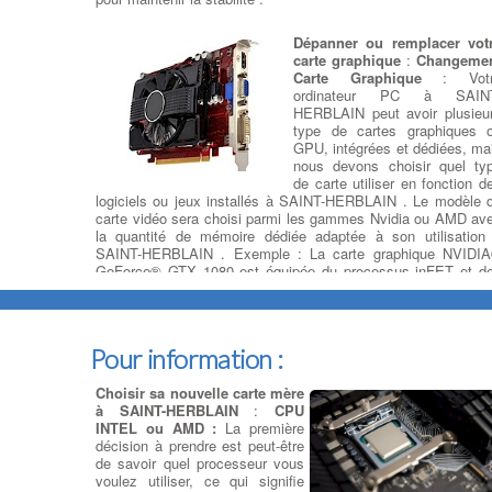
Dépanner ou remplacer vot
carte graphique
:
Changeme
Carte Graphique
: Vot
ordinateur PC à SAIN
HERBLAIN peut avoir plusieu
type de cartes graphiques 
GPU, intégrées et dédiées, ma
nous devons choisir quel ty
de carte utiliser en fonction d
logiciels ou jeux installés à SAINT-HERBLAIN . Le modèle 
carte vidéo sera choisi parmi les gammes Nvidia ou AMD av
la quantité de mémoire dédiée adaptée à son utilisation
SAINT-HERBLAIN . Exemple : La carte graphique NVIDI
GeForce® GTX 1080 est équipée du processus inFET et d
technologies GDDR5X (G5X) à bande passante élevée, ain
que des fonctionnalités DirectX® 12 pour offrir l'expérience 
jeu la plus rapide à SAINT-HERBLAIN , la plus fluide et la pl
puissante.
Pour information :
Dépanner ou remplacer
Choisir sa nouvelle carte mère
l’alimentation
:
Dépanner ou
à SAINT-HERBLAIN
:
CPU
remplacer l'alimentation
: Test
INTEL ou AMD :
La première
de charge et d'alimentation sur
décision à prendre est peut-être
votre Pc - Vérification des
de savoir quel processeur vous
connectiques d'alimentation de
voulez utiliser, ce qui signifie
l'Ordi sur Bloc Alimentation - à