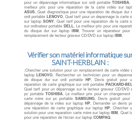
pour un dépannage informatique sur ordi portable
TOSHIBA
,
meilleur prix pour une réparation de la carte vidéo sur lap
ASUS
, Quel diagnostique pour une réparation de disque dur 
ordi portable
LENOVO
, Quel tarif pour un depannage la carte 
sur laptop
SONY
, Quel tarif pour une reparation de la carte 
sur ordinateur portable
DELL
, Le meilleur prix pour une reparat
du disque dur sur laptop
IBM
, Trouver un réparateur pour
remplacement de lecteur graveur CD/DVD sur laptop
IBM
,
Vérifier son matériel informatique su
SAINT-HERBLAIN :
;Chercher une solution pour un remplacement de carte vidéo 
laptop
LENOVO
, Rechercher un technicien pour un depann
de disque dur sur ordi portable
HP
, Devis gratuit pour 
reparation de carte graphique sur ordi portable
PACKARD-BE
Quel tarif pour un dépannage sur le lecteur graveur CD/DVD 
pc portable
TOSHIBA
, Le meilleur prix pour un changement
carte mère sur pc portable
SAMSUNG
, Devis gratuit pour
dépannage de la video sur laptop
HP
, Demander un devis p
une réparation de carte graphique sur laptop
HP
, Chercher 
solution pour une reparation carte mère sur laptop
IBM
, Quel ta
pour une reparation de l'écran sur laptop
COMPAQ
,