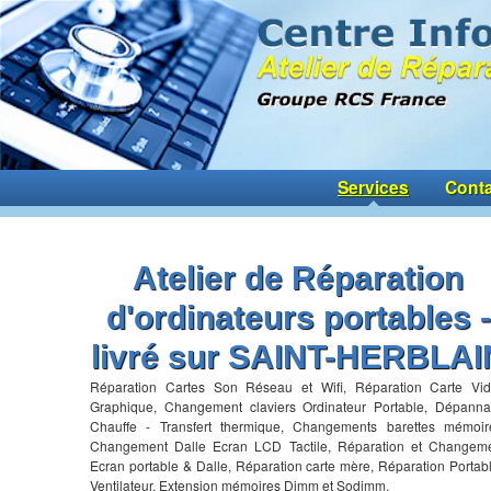
Services
Conta
Atelier de Réparation
d'ordinateurs portables -
livré sur SAINT-HERBLAI
Réparation Cartes Son Réseau et Wifi, Réparation Carte Vi
Graphique, Changement claviers Ordinateur Portable, Dépann
Chauffe - Transfert thermique, Changements barettes mémoir
Changement Dalle Ecran LCD Tactile, Réparation et Changem
Ecran portable & Dalle, Réparation carte mère, Réparation Portab
Ventilateur, Extension mémoires Dimm et Sodimm,