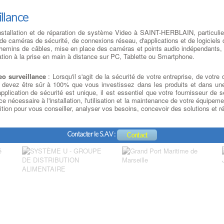
p
et
modifier la flexibilité et d'autres propriétés d'impression de votre
l
MD
support, les rendant ainsi impropres à la sortie du papier
illance
à
s
nstallation et de réparation de système Video à SAINT-HERBLAIN, particulier
p
ue
e caméras de sécurité, de connexions réseau, d'applications et de logiciels
s
IN
mins de câbles, mise en place des caméras et points audio indépendants, ins
es
iation à la prise en main à distance sur PC, Tablette ou Smartphone.
it
es
N
de
te
eo surveillance
: Lorsqu'il s'agit de la sécurité de votre entreprise, de votr
on
ou
vous devez être sûr à 100% que vous investissez dans les produits et dans u
os
T-
R
cation de sécurité est unique, il est essentiel que votre fournisseur de sé
it
re
o
tance nécessaire à l'installation, l'utilisation et la maintenance de votre équ
T-
X,
s
tion pour vous conseiller, analyser vos besoins, concevoir des solutions et ré
nt
0,
r
nt
re
:
on
s
ur
Contacter le S.A.V :
c
Contact
it
H
ar
ue
a
un
 à
i
de
es
r
ou
us
d
HS
ue
u
du
la
m
st
 .
H
ns
es
m
de
re
d
en
e