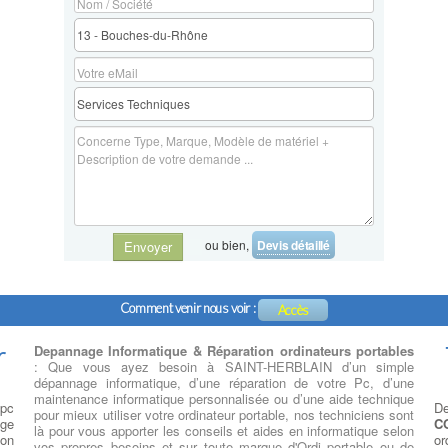
ou bien,
Devis détaillé
Envoyer
Comment venir nous voir :
Accès
r
Depannage Informatique & Réparation ordinateurs portables
: Que vous ayez besoin à SAINT-HERBLAIN d’un simple
dépannage informatique, d’une réparation de votre Pc, d’une
maintenance informatique personnalisée ou d’une aide technique
 pc
De
pour mieux utiliser votre ordinateur portable, nos techniciens sont
age
C
là pour vous apporter les conseils et aides en informatique selon
ion
or
vos propres besoins et sur toute marque d'Ordi portable ou de