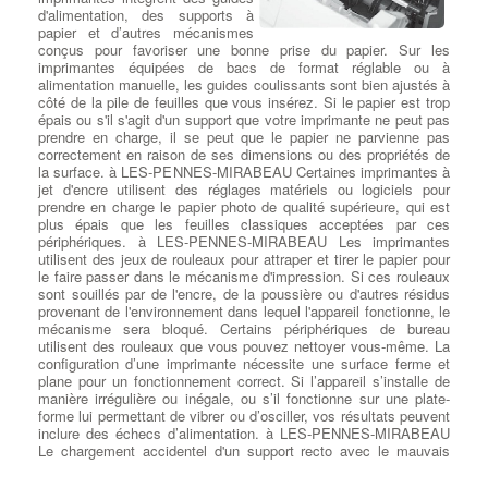
Portables
panne de disque dur ou de SSD
et avec une protection en face avant au cas où votre téléphone
d'alimentation, des supports à
entraînant une perte de vos
atterrirait face cachée.
papier et d’autres mécanismes
Réparation ventilation et
données, vous savez à quel point
conçus pour favoriser une bonne prise du papier. Sur les
thermique sur Pc portable
: Un
il peut être coûteux de les
imprimantes équipées de bacs de format réglable ou à
Choisir les barrettes mémoires
dysfonctionnement du ventilateur
récupérer intégralement. à LES-PENNES-MIRABEAU Nous
alimentation manuelle, les guides coulissants sont bien ajustés à
pour ordi à LES-PENNES-
de votre ordinateur portable ou du
pouvons vous aider en évaluant en quelques minutes si votre
côté de la pile de feuilles que vous insérez. Si le papier est trop
MIRABEAU
: Nous vivons
système de transfert thermique
disque est récupérable en magasin ou s'il présente une
épais ou s'il s'agit d'un support que votre imprimante ne peut pas
maintenant dans un monde 64
peut sembler anodin, mais si
défaillance mécanique nécessitant son envoi à un laboratoire
prendre en charge, il se peut que le papier ne parvienne pas
bits, il est donc indispensable d'
votre ordinateur surchauffe trop
spécialisé dans la récupération de données. Vous pensez avez
correctement en raison de ses dimensions ou des propriétés de
avoir au moins 4 Go de RAM à
(aérations bouchées, Thermic HS,
perdu vos données ? La récupération totale ou partielle de
la surface. à LES-PENNES-MIRABEAU Certaines imprimantes à
LES-PENNES-MIRABEAU .
utilisation intensive etc ...), il risque de causer des problèmes
données est possible à LES-PENNES-MIRABEAU.
jet d'encre utilisent des réglages matériels ou logiciels pour
Certains trouveront peut-être que
complexes à LES-PENNES-MIRABEAU Impossibilité de
prendre en charge le papier photo de qualité supérieure, qui est
la mémoire est insuffisante pour
démarrer votre PC,
panne générale du CPU ou du GPU
,
plus épais que les feuilles classiques acceptées par ces
Remplacer un Disque dur par
que l'ordinateur puisse afficher des performances acceptables,
dégradation des chipsets, perte de données. Si vous pensez que
périphériques. à LES-PENNES-MIRABEAU Les imprimantes
un SSD
: Nous choisissons un
avec un minimum de 8 Go de RAM pour un nouvel ordinateur, ou
votre ventilateur est peut-être en panne, apportez-le
utilisent des jeux de rouleaux pour attraper et tirer le papier pour
disque de remplacement de
16 Go de RAM pour tâches liées aux jeux ou au traitement vidéo
immédiatement à votre réparateur local à LES-PENNES-
le faire passer dans le mécanisme d'impression. Si ces rouleaux
qualité, de taille égale ou
à LES-PENNES-MIRABEAU . 32 Go de RAM ou plus ne sont
MIRABEAU pour éviter d'autres dommages
sont souillés par de l'encre, de la poussière ou d'autres résidus
supérieure à celle du disque HS
nécessaires que si vous savez que vous allez utiliser des
irréversibles.
:
Chercher Un Réparateur Ordi Portable
provenant de l'environnement dans lequel l'appareil fonctionne, le
et des meilleures marques du
applications gourmandes en mémoire, telles que les logiciels de
mécanisme sera bloqué. Certains périphériques de bureau
Marché. Lorsque cela est
montage vidéo et autres. En d'autres termes, si votre budget est
utilisent des rouleaux que vous pouvez nettoyer vous-même. La
souhaité, nous pouvons
extrêmement réduit, 8 Go suffiront. Si vous souhaitez en avoir
configuration d’une imprimante nécessite une surface ferme et
Nos réparations sur Ordi Portables
remplacer le HDD HS par un SSD Sata ou M.2 selon le type de
juste assez, 16 Go est la voie à suivre. Lors du montage d'un pc
plane pour un fonctionnement correct. Si l’appareil s’installe de
carte mère ou bien même rajouter un Disque Dur secondaire en
ou d'un serveur, il est souhaitable de disposer de la plus grande
manière irrégulière ou inégale, ou s’il fonctionne sur une plate-
plus du SDD Sata primaire . à LES-PENNES-MIRABEAU Le
Réparations carte mère après
quantité de mémoire possible. Car, à mesure que le temps
forme lui permettant de vibrer ou d’osciller, vos résultats peuvent
système d'origine est ensuite installé sur le nouveau disque dur
un sinistre liquide
: Les dégâts
passera, les applications continueront à demander de plus en
inclure des échecs d’alimentation. à LES-PENNES-MIRABEAU
ou SSD, conformément à la licence utilisateur du client. Lorsque
de liquides (eau, café, bière etc
plus de mémoire.
Le chargement accidentel d'un support recto avec le mauvais
le Port M.2 est présent et disponible, nous proposons
…) sont très fréquents chez les
côté présenté au mécanisme d'alimentation peut également
l'installation des 2 versions (SATA ou Pcie) conformément aux
utilisateurs d'ordinateurs
poser problème. Evitez le papier abîmé ou humide ou les feuilles
Choisir son processeur INTEL à
modèle de la carte mère. à LES-PENNES-MIRABEAU Nous