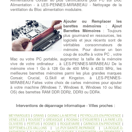
Alimentation - à LES-PENNES-MIRABEAU - Nettoyage de la
ventilation du Bloc alimentation modulaire.
Ajouter ou Remplacer les
barettes mémoires
:
Ajout
Barrettes Mémoires
: Toujours
plus gourmand en ressources, les
logiciels et jeux récents sont de
véritables consommateurs de
mémoire. Pour donner un bon
coup de souffle à votre PC , votre
Mac ou votre PC portable, augmentez la taille de la mémoire
vive de votre ordinateur . à LES-PENNES-MIRABEAU De la
mémoire vive 1 Go à 128 Go de 400 MHz à 4333 MHz, les
meilleures barrettes mémoires parmi les plus grandes marques
Corsair, Crucial, G.Skill et Kingston. à LES-PENNES-
MIRABEAU Faites votre choix de cartes mémoires pour ajouter
à votre machine (Windows 7, Windows 8, Windows 10 ou Mac
OS) des barrettes RAM DDR DDR2, DDR3 ou DDR4.
Remplacer un ventilateur pour
Interventions de dépannage informatique - Villes proches :
CPU Ventirad
:
Changement
Ventilation et Thermique
:
MEYRARGUES
|
GRANS
|
GIGNAC-LA-NERTHE
|
PEYROLLES-EN-PROVENCE
|
Souvent, un ventilateur
VENELLES
|
ROUSSET
|
GREASQUE
|
ROGNAC
|
EYGUIERES
|
LA-FARE-LES-
commencera à émettre d'étranges
OLIVIERS
|
PERTUIS
|
ROGNES
|
ROQUEVAIRE
|
CARNOUX-EN-PROVENCE
|
bruits de grincement ou des
SEPTEMES-LES-VALLONS
|
LE-PUY-SAINTE-REPARADE
|
LA-ROQUE-D-
vibrations en vitesse de pointe.
ANTHERON
|
ALLAUCH
|
PLAN-DE-CUQUES
|
SAINT-MITRE-LES-REMPARTS
|