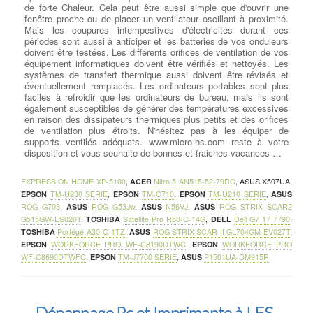
de forte Chaleur. Cela peut être aussi simple que d'ouvrir une
fenêtre proche ou de placer un ventilateur oscillant à proximité.
Mais les coupures intempestives d'électricités durant ces
périodes sont aussi à anticiper et les batteries de vos onduleurs
doivent être testées. Les différents orifices de ventilation de vos
équipement informatiques doivent être vérifiés et nettoyés. Les
systèmes de transfert thermique aussi doivent être révisés et
éventuellement remplacés. Les ordinateurs portables sont plus
faciles à refroidir que les ordinateurs de bureau, mais ils sont
également susceptibles de générer des températures excessives
en raison des dissipateurs thermiques plus petits et des orifices
de ventilation plus étroits. N'hésitez pas à les équiper de
supports ventilés adéquats. www.micro-hs.com reste à votre
disposition et vous souhaite de bonnes et fraiches vacances …
EXPRESSION HOME XP-5100
,
ACER
Nitro 5 AN515-52-79RC
,
ASUS X507UA
,
EPSON
TM-U230 SERIE
,
EPSON
TM-C710
,
EPSON
TM-U210 SERIE
,
ASUS
ROG G703
,
ASUS
ROG G53Jw
,
ASUS
N56VJ
,
ASUS
ROG STRIX SCAR2
G515GW-ES020T
,
TOSHIBA
Satellite Pro R50-C-14G
,
DELL
Dell G7 17 7790
,
TOSHIBA
Portégé A30-C-1TZ
,
ASUS
ROG STRIX SCAR II GL704GM-EV027T
,
EPSON
WORKFORCE PRO WF-C8190DTWC
,
EPSON
WORKFORCE PRO
WF-C8690DTWFC
,
EPSON
TM-J7700 SERIE
,
ASUS
P1501UA-DM915R
Dépannage Pc et Imprimante à LES-