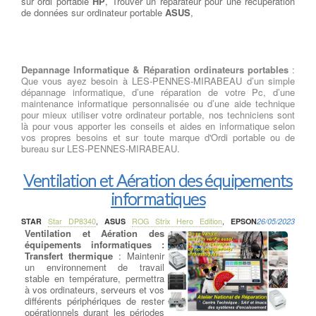
sur ordi portable
HP
, Trouver un réparateur pour une récupération
de données sur ordinateur portable
ASUS
,
Depannage Informatique & Réparation ordinateurs portables
:
Que vous ayez besoin à LES-PENNES-MIRABEAU d’un simple
dépannage informatique, d’une réparation de votre Pc, d’une
maintenance informatique personnalisée ou d’une aide technique
pour mieux utiliser votre ordinateur portable, nos techniciens sont
là pour vous apporter les conseils et aides en informatique selon
vos propres besoins et sur toute marque d'Ordi portable ou de
bureau sur LES-PENNES-MIRABEAU.
Ventilation et Aération des équipements
informatiques
STAR
Star DP8340
,
ASUS
ROG Strix Hero Edition
,
EPSON
26/05/2023
Ventilation et Aération des
équipements informatiques :
Transfert thermique
: Maintenir
un environnement de travail
stable en température, permettra
à vos ordinateurs, serveurs et vos
différents périphériques de rester
opérationnels durant les périodes