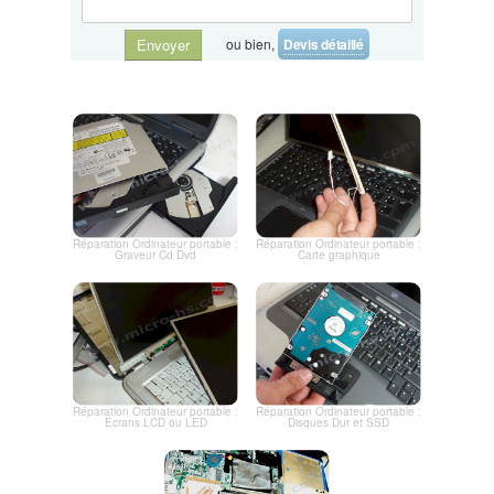
ou bien,
Devis détaillé
Envoyer
Réparation Ordinateur portable :
Réparation Ordinateur portable :
Graveur Cd Dvd
Carte graphique
Réparation Ordinateur portable :
Réparation Ordinateur portable :
Ecrans LCD ou LED
Disques Dur et SSD