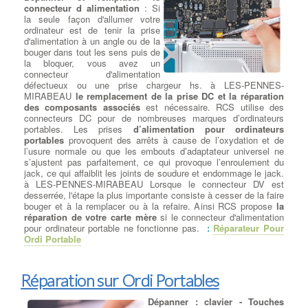
modifications indésirables et
connecteur d alimentation
: Si
nuisibles. Communément appelé 'malware',
il s'agit d'un
la seule façon d'allumer votre
logiciel malveillant
. à LES-PENNES-MIRABEAU Éliminer les
ordinateur est de tenir la prise
virus et les malwares peut être problématique en fonction du type
d'alimentation à un angle ou de la
de fichier téléchargé, de la durée de l'infection et des actions
bouger dans tout les sens puis de
ultérieures entreprises par l'utilisateur. à LES-PENNES-
la bloquer, vous avez un
MIRABEAU Dans la plupart des cas, notre équipe est en mesure
connecteur d'alimentation
de
restaurer le système d'exploitation de votre ordinateur
, les
défectueux ou une prise chargeur hs. à LES-PENNES-
programmes et de récupérer les données d'origine. Dans de rares
MIRABEAU
le remplacement de la prise DC et la réparation
situations, il peut être nécessaire de réinstaller le système tout
des composants associés
est nécessaire. RCS utilise des
en restaurant les données utilisateur.
connecteurs DC pour de nombreuses marques d’ordinateurs
Il existe de nombreux virus et logiciels malveillants (malwares)
portables. Les prises
d’alimentation pour ordinateurs
qui peuvent causer des dommages importants aux systèmes et
portables
provoquent des arrêts à cause de l’oxydation et de
aux données. Voici quelques-uns des virus et malwares les plus
l’usure normale ou que les embouts d’adaptateur universel ne
dangereux et notoires jusqu'à ma date de connaissance en
s’ajustent pas parfaitement, ce qui provoque l’enroulement du
septembre 2021 :
jack, ce qui affaiblit les joints de soudure et endommage le jack.
WannaCry : Apparu en mai 2017, WannaCry était un ransomware
à LES-PENNES-MIRABEAU Lorsque le connecteur DV est
qui a infecté des centaines de milliers d'ordinateurs dans le
desserrée, l'étape la plus importante consiste à cesser de la faire
monde entier en exploitant une vulnérabilité de Windows. Il
bouger et à la remplacer ou à la refaire. Ainsi RCS propose
la
chiffrait les données des victimes et exigeait une rançon en
réparation de votre carte mère
si le connecteur d'alimentation
bitcoin pour les récupérer.
pour ordinateur portable ne fonctionne pas.
:
Réparateur Pour
NotPetya / ExPetr : Il est apparu en juin 2017 et a été classé
Ordi Portable
comme un ransomware, mais son objectif principal semblait être
de causer des dommages plutôt que de gagner de l'argent grâce
aux rançons. Il a causé des dégâts importants aux entreprises et
Réparation sur Ordi Portables
aux infrastructures informatiques.
Conficker : Lancé en 2008, Conficker était un ver informatique
qui se propageait rapidement en exploitant des vulnérabilités
Dépanner : clavier - Touches