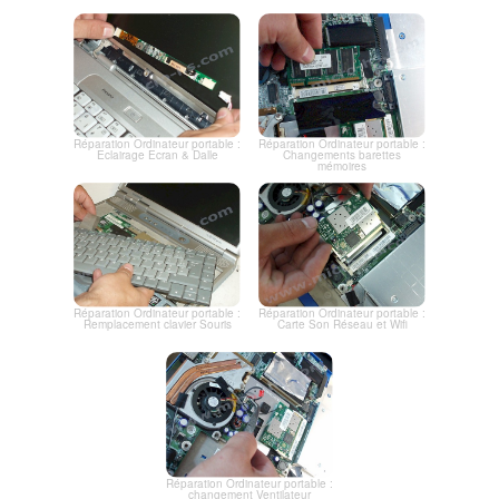
Réparation Ordinateur portable :
Réparation Ordinateur portable :
Eclairage Ecran & Dalle
Changements barettes
mémoires
Réparation Ordinateur portable :
Réparation Ordinateur portable :
Remplacement clavier Souris
Carte Son Réseau et Wifi
Réparation Ordinateur portable :
changement Ventilateur