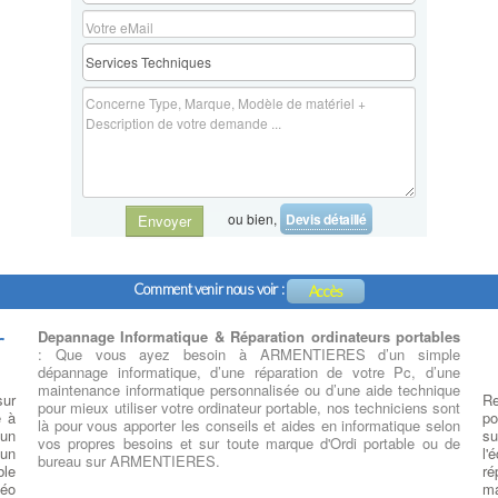
ou bien,
Devis détaillé
Envoyer
Comment venir nous voir :
Accès
r
Depannage Informatique & Réparation ordinateurs portables
: Que vous ayez besoin à ARMENTIERES d’un simple
dépannage informatique, d’une réparation de votre Pc, d’une
maintenance informatique personnalisée ou d’une aide technique
sur
Re
pour mieux utiliser votre ordinateur portable, nos techniciens sont
e à
po
là pour vous apporter les conseils et aides en informatique selon
un
su
vos propres besoins et sur toute marque d'Ordi portable ou de
 un
l'
bureau sur ARMENTIERES.
ble
ré
déo
ma