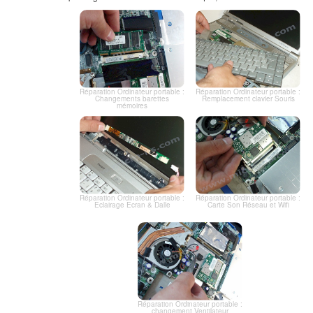
Réparation Ordinateur portable :
Réparation Ordinateur portable :
Changements barettes
Remplacement clavier Souris
mémoires
Réparation Ordinateur portable :
Réparation Ordinateur portable :
Eclairage Ecran & Dalle
Carte Son Réseau et Wifi
Réparation Ordinateur portable :
changement Ventilateur