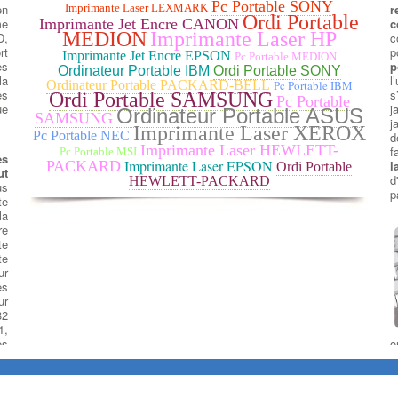
Pc Portable SONY
en
r
Imprimante Laser LEXMARK
Ordi Portable
me
c
Imprimante Jet Encre CANON
MEDION
Imprimante Laser HP
D,
c
rt
p
Imprimante Jet Encre EPSON
Pc Portable MEDION
es
p
Ordinateur Portable IBM
Ordi Portable SONY
la
l
Ordinateur Portable PACKARD-BELL
Pc Portable IBM
es
s
Ordi Portable SAMSUNG
Pc Portable
ue
j
Ordinateur Portable ASUS
SAMSUNG
j
Imprimante Laser XEROX
Pc Portable NEC
d
Imprimante Laser HEWLETT-
f
Pc Portable MSI
es
Imprimante Laser EPSON
l
PACKARD
Ordi Portable
ut
d
HEWLETT-PACKARD
us
p
te
la
e
te
te
ur
es
ur
32
1,
es
o
e
p
l