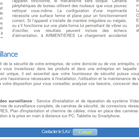
B
l'appareil fonctionne, le mécanisme sera bloqué. Certains
nt
o
es
m
périphériques de bureau utilisent des rouleaux que vous pouvez
it
H
it
L
nettoyer vous-même. La configuration d’une imprimante
es
a
de
C
nécessite une surface ferme et plane pour un fonctionnement
et
e
on
E
correct. Si l’appareil s’installe de manière irrégulière ou inégale,
te
p
os
p
ou s’il fonctionne sur une plate-forme lui permettant de vibrer ou
ou
q
it
a
d’osciller, vos résultats peuvent inclure des échecs
 à
E
à
d’alimentation. à ARMENTIERES Le chargement accidentel
te
S
nt
d'un support recto avec le mauvais côté présenté au
i-
p
nt
mécanisme d'alimentation peut également poser problème.
1,
p
on
Evitez le papier abîmé ou humide ou les feuilles d'un emballage
la
S
illance
ur
stocké sous un poids important. Ces conditions peuvent
s
it
modifier la flexibilité et d'autres propriétés d'impression de votre
l
ue
git de la sécurité de votre entreprise, de votre domicile ou de vos entrepôts, 
support, les rendant ainsi impropres à la sortie du papier
U
 à
que vous investissez dans les produits et dans une entreprise en laquelle
d
es
unique, il est essentiel que votre fournisseur de sécurité puisse vous
n
us
fournir l'assistance nécessaire à l'installation, l'utilisation et la maintenan
s
ue
 votre disposition pour vous conseiller, analyser vos besoins, concevoir des s
é
la
e
Le
E
es
ideo surveillance
: Service d'installation et de réparation de système Vid
M
re
es de surveillance complets, de caméras de sécurité, de connexions réseau, 
d
la
, Plan d'implantation et chemins de câbles, mise en place des caméras et p
S
la
iation à la prise en main à distance sur PC, Tablette ou Smartphone.
m
es
c
es
T
es
l
Contacter le S.A.V :
ne
Contact
C
es