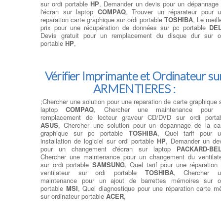
sur ordi portable
HP
, Demander un devis pour un dépannage
l'écran sur laptop
COMPAQ
, Trouver un réparateur pour 
reparation carte graphique sur ordi portable
TOSHIBA
, Le meill
prix pour une récupération de données sur pc portable
DE
Devis gratuit pour un remplacement du disque dur sur o
portable
HP
,
Vérifier Imprimante et Ordinateur su
ARMENTIERES :
;Chercher une solution pour une reparation de carte graphique 
laptop
COMPAQ
, Chercher une maintenance pour 
remplacement de lecteur graveur CD/DVD sur ordi porta
ASUS
, Chercher une solution pour un depannage de la ca
graphique sur pc portable
TOSHIBA
, Quel tarif pour 
installation de logiciel sur ordi portable
HP
, Demander un de
pour un changement d'écran sur laptop
PACKARD-BE
Chercher une maintenance pour un changement du ventilat
sur ordi portable
SAMSUNG
, Quel tarif pour une réparation
ventilateur sur ordi portable
TOSHIBA
, Chercher u
maintenance pour un ajout de barrettes mémoires sur o
portable
MSI
, Quel diagnostique pour une réparation carte m
sur ordinateur portable
ACER
,