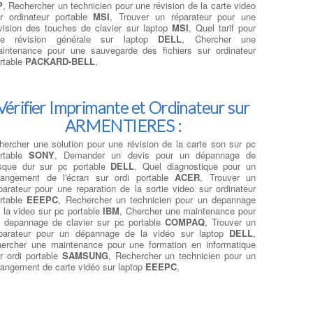
P
, Rechercher un technicien pour une révision de la carte video
r ordinateur portable
MSI
, Trouver un réparateur pour une
vision des touches de clavier sur laptop
MSI
, Quel tarif pour
ne révision générale sur laptop
DELL
, Chercher une
intenance pour une sauvegarde des fichiers sur ordinateur
rtable
PACKARD-BELL
,
Vérifier Imprimante et Ordinateur sur
ARMENTIERES :
hercher une solution pour une révision de la carte son sur pc
rtable
SONY
, Demander un devis pour un dépannage de
sque dur sur pc portable
DELL
, Quel diagnostique pour un
angement de l'écran sur ordi portable
ACER
, Trouver un
parateur pour une reparation de la sortie video sur ordinateur
rtable
EEEPC
, Rechercher un technicien pour un depannage
 la video sur pc portable
IBM
, Chercher une maintenance pour
 depannage de clavier sur pc portable
COMPAQ
, Trouver un
parateur pour un dépannage de la vidéo sur laptop
DELL
,
ercher une maintenance pour une formation en informatique
r ordi portable
SAMSUNG
, Rechercher un technicien pour un
angement de carte vidéo sur laptop
EEEPC
,