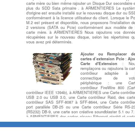
carte mère ou bien même rajouter un Disque Dur secondaire 
plus du SDD Sata primaire . à ARMENTIERES Le systè
d'origine est ensuite installé sur le nouveau disque dur ou SS
conformément à la licence utilisateur du client. Lorsque le Po
M.2 est présent et disponible, nous proposons l'installation d
2 versions (SATA ou Pcie) conformément aux modèle de 
carte mère. à ARMENTIERES Nous rajoutons vos donné
récupérées sur le nouveau disque, selon les répertoires q
vous avez pré déterminés.
Ajouter ou Remplacer d
cartes d’extension Pcie
:
Ajo
Carte d'Extension
: No
remplaçons ou rajoutons la car
contrôleur adaptée à 
connectique de votr
périphérique : une Car
contrôleur FireWire 800 (Car
contrôleur IEEE 1394b), à ARMENTIERES une Carte contrôle
USB 2.0 ou USB 3.0, une Carte contrôleur Raid, des cart
contrôleur SAS SFF-8087 à SFF-8644, une Carte contrôle
port parallèle DB-25 ou une Carte contrôleur Série RS-2
(RS232) DB-9, une carte son créative soundblaster 5.1 ou 7.
à ARMENTIERES des cartes réseau Ethernet gigabit et cart
Wi-Fi pour vos connexions sans-fil.
Remplacer un ventilateur pour