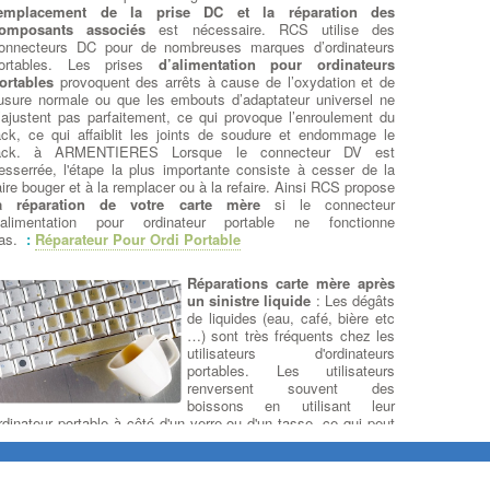
emplacement de la prise DC et la réparation des
omposants associés
est nécessaire. RCS utilise des
onnecteurs DC pour de nombreuses marques d’ordinateurs
ortables. Les prises
d’alimentation pour ordinateurs
ortables
provoquent des arrêts à cause de l’oxydation et de
’usure normale ou que les embouts d’adaptateur universel ne
’ajustent pas parfaitement, ce qui provoque l’enroulement du
ack, ce qui affaiblit les joints de soudure et endommage le
ack. à ARMENTIERES Lorsque le connecteur DV est
esserrée, l'étape la plus importante consiste à cesser de la
aire bouger et à la remplacer ou à la refaire. Ainsi RCS propose
a réparation de votre carte mère
si le connecteur
'alimentation pour ordinateur portable ne fonctionne
as.
:
Réparateur Pour Ordi Portable
Réparations carte mère après
un sinistre liquide
: Les dégâts
de liquides (eau, café, bière etc
…) sont très fréquents chez les
utilisateurs d'ordinateurs
portables. Les utilisateurs
renversent souvent des
boissons en utilisant leur
rdinateur portable à côté d'un verre ou d'un tasse, ce qui peut
ndommager des composants internes ou rendre l'ordinateur
ortable inutilisable. à ARMENTIERES La plupart du temps, à
'instant ou le liquide est renversé, cela ne pénètre pas plus loin