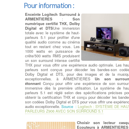
CPU Ventirad
:
Changement
Pour information :
Ventilation et Thermique
:
Souvent, un ventilateur
Enceinte Logitech Surround à
commencera à émettre
ARMENTIERES
:
Son
d'étranges bruits de grincement
numérique certifié THX, Dolby
ou des vibrations en vitesse de
Digital et DTS
Une immersion
pointe. Parfois, il n'y a aucun
totale avec le système de haut-
avertissement et un ventilateur s'arrête silencieusement. Si l'
parleurs 5.1 pour profiter d'une
des ventilateurs s'est arrêté, vérifiez qu'il est connecté.
qualité audio comme au cinéma
ARMENTIERES Si le ventilateur est connecté et ne tour
tout en restant chez vous. Les
toujours pas, il doit être remplacé. Le ventilateur d'évacuati
1000 watts en puissance de
est monté à l'arrière du boîtier pour évacuer l'air chaud. L
crête/500 watts RMS produisent
ventilateurs d'extraction peuvent également être montés sur 
un son surround intense certifié
dessus du boîtier, tandis que les ventilateurs d'admission so
THX pour vous offrir une expérience audio optimale. Les hau
généralement montés sur le devant ou sur les côtés.
parleurs sont conçus pour décoder les bandes-son codé
ARMENTIERES Si tous les ventilateurs de votre systè
Dolby Digital et DTS, pour des images et de la musiq
fonctionnent, mais que le système fonctionne à chaud ou e
exceptionnelles. à ARMENTIERES
Un son surrou
instable, vous pouvez ajouter d'autres ventilateurs. Si vot
étonnant
Conçu pour offrir une expérience de son surrou
boîtier ne peut plus supporter de ventilateurs ou devient tr
immersive dès la première utilisation. Le système de hau
fort, envisagez un refroidissement liquide .
parleurs 5.1 est réglé selon des spécifications précises po
obtenir la certification THX et conçu pour décoder les bande
son codées Dolby Digital et DTS pour vous offrir une expérien
Dépanner ou remplacer vot
audio exceptionnelle.
Source :
Logitech : SYSTÈME DE HAU
carte mère
: Elément maje
PARLEURS Z906 AVEC SON SURROUND 5.1
d'un PC de bureau 
ARMENTIERES, sur laquel
votre
processeur, car
Choisir son lecteur casq
graphique, barrette mémoi
Ecouteurs à ARMENTIERES