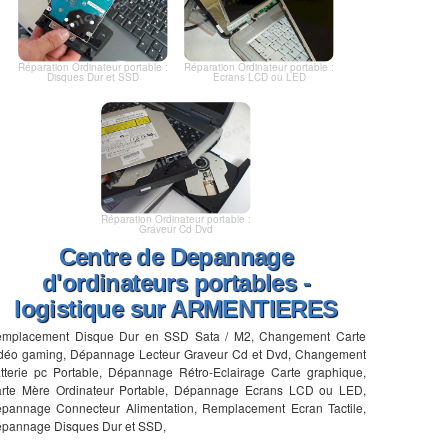
Réparation Ordinateur portable :
Réparation Ordinateur portable :
Disques Dur et SSD
Ecrans LCD ou LED
Réparation Ordinateur portable :
Graveur Cd Dvd
Centre de Depannage
d'ordinateurs portables -
logistique sur ARMENTIERES
mplacement Disque Dur en SSD Sata / M2, Changement Carte
déo gaming, Dépannage Lecteur Graveur Cd et Dvd, Changement
tterie pc Portable, Dépannage Rétro-Eclairage Carte graphique,
rte Mère Ordinateur Portable, Dépannage Ecrans LCD ou LED,
pannage Connecteur Alimentation, Remplacement Ecran Tactile,
pannage Disques Dur et SSD,