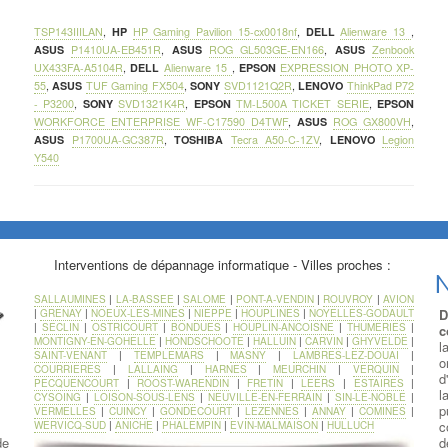
TSP143IIILAN
,
HP
HP Gaming Pavilion 15-cx0018nf
,
DELL
Alienware 13
,
ASUS
P1410UA-EB451R
,
ASUS
ROG GL503GE-EN166
,
ASUS
Zenbook
UX433FA-A5104R
,
DELL
Alienware 15
,
EPSON
EXPRESSION PHOTO XP-
55
,
ASUS
TUF Gaming FX504
,
SONY
SVD1121Q2R
,
LENOVO
ThinkPad P72
- P3200
,
SONY
SVD1321K4R
,
EPSON
TM-L500A TICKET SERIE
,
EPSON
WORKFORCE ENTERPRISE WF-C17590 D4TWF
,
ASUS
ROG GX800VH
,
ASUS
P1700UA-GC387R
,
TOSHIBA
Tecra A50-C-1ZV
,
LENOVO
Legion
Y540
Interventions de dépannage informatique - Villes proches :
N
SALLAUMINES
|
LA-BASSEE
|
SALOME
|
PONT-A-VENDIN
|
ROUVROY
|
AVION
D
|
GRENAY
|
NOEUX-LES-MINES
|
NIEPPE
|
HOUPLINES
|
NOYELLES-GODAULT
|
SECLIN
|
OSTRICOURT
|
BONDUES
|
HOUPLIN-ANCOISNE
|
THUMERIES
|
c
MONTIGNY-EN-GOHELLE
|
HONDSCHOOTE
|
HALLUIN
|
CARVIN
|
GHYVELDE
|
l
SAINT-VENANT
|
TEMPLEMARS
|
MASNY
|
LAMBRES-LEZ-DOUAI
|
o
COURRIERES
|
LALLAING
|
HARNES
|
MEURCHIN
|
VERQUIN
|
d
PECQUENCOURT
|
ROOST-WARENDIN
|
FRETIN
|
LEERS
|
ESTAIRES
|
l
CYSOING
|
LOISON-SOUS-LENS
|
NEUVILLE-EN-FERRAIN
|
SIN-LE-NOBLE
|
p
VERMELLES
|
CUINCY
|
GONDECOURT
|
LEZENNES
|
ANNAY
|
COMINES
|
c
WERVICQ-SUD
|
ANICHE
|
PHALEMPIN
|
EVIN-MALMAISON
|
HULLUCH
de
d