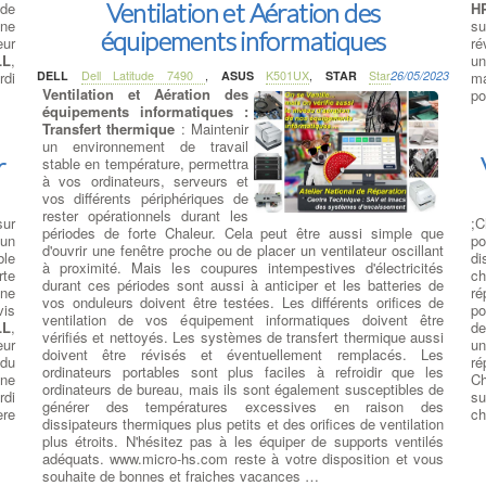
Ventilation et Aération des
 de
H
une
su
équipements informatiques
eur
ré
LL
,
u
rdi
DELL
Dell Latitude 7490
,
ASUS
K501UX
,
STAR
Star
26/05/2023
ma
Ventilation et Aération des
po
équipements informatiques :
Transfert thermique
: Maintenir
un environnement de travail
r
stable en température, permettra
à vos ordinateurs, serveurs et
vos différents périphériques de
rester opérationnels durant les
sur
;C
périodes de forte Chaleur. Cela peut être aussi simple que
un
po
d'ouvrir une fenêtre proche ou de placer un ventilateur oscillant
ble
di
à proximité. Mais les coupures intempestives d'électricités
rte
ch
durant ces périodes sont aussi à anticiper et les batteries de
une
ré
vos onduleurs doivent être testées. Les différents orifices de
vis
po
ventilation de vos équipement informatiques doivent être
LL
,
de
vérifiés et nettoyés. Les systèmes de transfert thermique aussi
eur
un
doivent être révisés et éventuellement remplacés. Les
 du
ré
ordinateurs portables sont plus faciles à refroidir que les
ne
Ch
ordinateurs de bureau, mais ils sont également susceptibles de
rdi
su
générer des températures excessives en raison des
ère
ch
dissipateurs thermiques plus petits et des orifices de ventilation
plus étroits. N'hésitez pas à les équiper de supports ventilés
adéquats. www.micro-hs.com reste à votre disposition et vous
souhaite de bonnes et fraiches vacances …