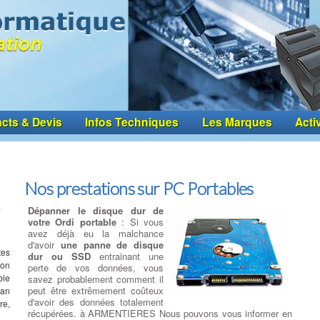
cts & Devis
Infos Techniques
Les Marques
Acti
Nos prestations sur PC Portables
Dépanner le disque dur de
votre Ordi portable
: Si vous
avez déjà eu la malchance
d'avoir
une panne de disque
tes
dur ou SSD
entrainant une
ion
perte de vos données, vous
ble
savez probablement comment il
peut être extrêmement coûteux
ran
d'avoir des données totalement
re,
récupérées. à ARMENTIERES Nous pouvons vous informer en