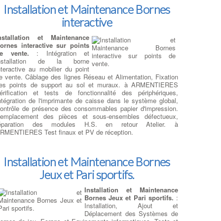
ue le clavier, mais il est toujours préférable de vite enlever
Installation et Maintenance Bornes
oute source d'alimentation et de retourner immédiatement le pc
our faire ressortir le liquide. à ARMENTIERES dans de
interactive
ombreux cas les réparations suivantes seront nécessaires :
ésoxydation de la carte mère, remplacement des nappes et
nstallation et Maintenance
omposants défectueux, changement du clavier (cas d'un
ornes interactive sur points
iquide sucré) etc ….
:
Trouver Un Réparateur Ordi Portable
e vente.
: Intégration et
nstallation de la borne
nteractive au mobilier du point
Changement de disque dur sur PC
e vente. Câblage des lignes Réseau et Alimentation, Fixation
es points de support au sol et muraux. à ARMENTIERES
Portables
érification et tests de fonctionnalité des périphériques,
ntégration de l'imprimante de caisse dans le système global,
épanner et changer le SSD
ontrôle de présence des consommables papier d'impression.
e votre ordinateur
:
emplacement des pièces et sous-ensembles défectueux,
emplacement de Disque Dur et
éparation des modules H.S. en retour Atelier. à
SD : Nous offrons un service
RMENTIERES Test finaux et PV de réception.
e remplacement de disque dur
t SSD de qualité, mettant
'accent sur la performance et la
Installation et Maintenance Bornes
iabilité de votre ordinateur. à
RMENTIERES Notre équipe expérimentée assure un
Jeux et Pari sportifs.
emplacement professionnel en optant uniquement pour des
arques renommées offrant des capacités équivalentes ou
Installation et Maintenance
upérieures à celles de votre disque défectueux.
Bornes Jeux et Pari sportifs.
:
igrer vers la Vitesse et la Fiabilité : Remplacement HDD
Installation, Ajout et
ar SSD SATA ou M.2
, à ARMENTIERES Si vous cherchez à
Déplacement des Systèmes de
méliorer considérablement les performances de votre