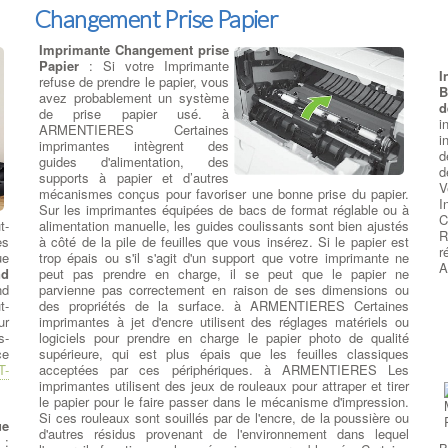
q
Changement Prise Papier
t
p
Imprimante Changement prise
n
Papier
: Si votre Imprimante
d
I
refuse de prendre le papier, vous
c
B
avez probablement un système
l
d
de prise papier usé. à
un
i
ARMENTIERES Certaines
 à
i
imprimantes intègrent des
ne
d
guides d'alimentation, des
on
d
supports à papier et d’autres
es
V
mécanismes conçus pour favoriser une bonne prise du papier.
le
I
Sur les imprimantes équipées de bacs de format réglable ou à
D
nt
C
t-
alimentation manuelle, les guides coulissants sont bien ajustés
d
 à
R
es
à côté de la pile de feuilles que vous insérez. Si le papier est
R
me
r
ue
trop épais ou s'il s'agit d'un support que votre imprimante ne
S
st
A
nd
peut pas prendre en charge, il se peut que le papier ne
d
re
nd
parvienne pas correctement en raison de ses dimensions ou
e
op
t-
des propriétés de la surface. à ARMENTIERES Certaines
l
ur
imprimantes à jet d'encre utilisent des réglages matériels ou
f
s-
logiciels pour prendre en charge le papier photo de qualité
A
ce
supérieure, qui est plus épais que les feuilles classiques
re
r
T-
acceptées par ces périphériques. à ARMENTIERES Les
ur
m
imprimantes utilisent des jeux de rouleaux pour attraper et tirer
à
s
le papier pour le faire passer dans le mécanisme d'impression.
le
M
Si ces rouleaux sont souillés par de l'encre, de la poussière ou
te
p
ue
d'autres résidus provenant de l'environnement dans lequel
re
a
: