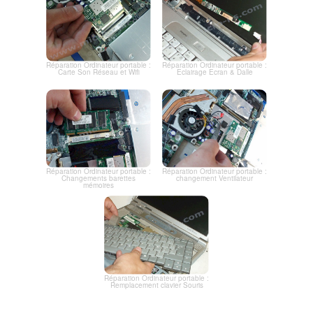
Réparation Ordinateur portable :
Réparation Ordinateur portable :
Carte Son Réseau et Wifi
Eclairage Ecran & Dalle
Réparation Ordinateur portable :
Réparation Ordinateur portable :
Changements barettes
changement Ventilateur
mémoires
Réparation Ordinateur portable :
Remplacement clavier Souris