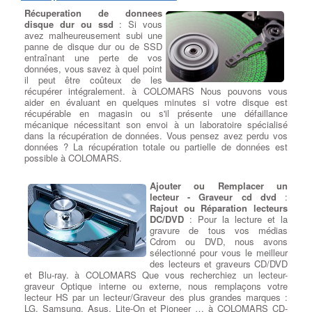
Récuperation de donnees
disque dur ou ssd
: Si vous
avez malheureusement subi une
panne de disque dur ou de SSD
entraînant une perte de vos
données, vous savez à quel point
il peut être coûteux de les
récupérer intégralement. à COLOMARS Nous pouvons vous
aider en évaluant en quelques minutes si votre disque est
récupérable en magasin ou s'il présente une défaillance
mécanique nécessitant son envoi à un laboratoire spécialisé
dans la récupération de données. Vous pensez avez perdu vos
données ? La récupération totale ou partielle de données est
possible à COLOMARS.
Ajouter ou Remplacer un
lecteur - Graveur cd dvd
:
Rajout ou Réparation lecteurs
DC/DVD
: Pour la lecture et la
gravure de tous vos médias
Cdrom ou DVD, nous avons
sélectionné pour vous le meilleur
des lecteurs et graveurs CD/DVD
et Blu-ray. à COLOMARS Que vous recherchiez un lecteur-
graveur Optique interne ou externe, nous remplaçons votre
lecteur HS par un lecteur/Graveur des plus grandes marques :
LG, Samsung, Asus, Lite-On et Pioneer … à COLOMARS CD-