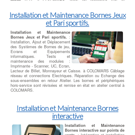
écran
LCD. à COLOMARS, dans de nombreux cas le
remplacement de l'écran s'avère nécessaire.
Installation et Maintenance Bornes Jeux
Changement Ecran - Ecran noir
et Pari sportifs.
:
Ecran Noir :
° L'écran est
complètement noir et ne présente
même pas une image sombre ou
Installation et Maintenance
floue. à COLOMARS, Assurez-
Bornes Jeux et Pari sportifs.
:
vous que vos réglages de
Installation, Ajout et Déplacement
luminosité ne sont pas réduits. Si
des Systèmes de Bornes de jeu,
vous branchez l'ordinateur
Ecrans et Equipements
portable à un moniteur externe via la prise vga et si l'image
informatiques. Tests et
s'affiche correctement le système de rétro-éclairage doit être
maintenance des modules :
défectueux. Si les 2 sorties possibles VGA / Hdmi ne
Imprimante - Scanner, UC, Ecran,
fonctionnent pas sur un écran externe, il s'agira de vérifier le
Lecteur de Billet, Monnayeur et Caisse. à COLOMARS Câblage
Chipset Graphique.
réseau et connections Electriques. Réparation ou Echange des
sous-ensembles en retour Atelier. Les bornes et périphériques
hors-service sont révisées et remise en état en atelier central à
COLOMARS.
Installation et Maintenance Bornes
interactive
Installation et Maintenance
Bornes interactive sur points de
vente.
: Intégration et installation