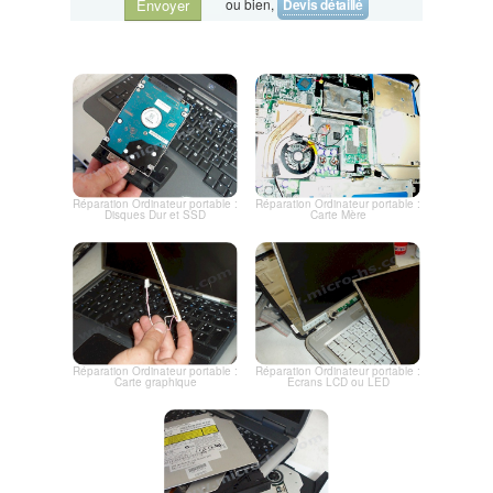
ou bien,
Devis détaillé
Envoyer
Réparation Ordinateur portable :
Réparation Ordinateur portable :
Disques Dur et SSD
Carte Mère
Réparation Ordinateur portable :
Réparation Ordinateur portable :
Carte graphique
Ecrans LCD ou LED