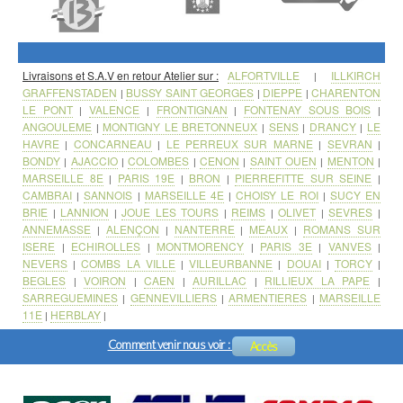
Livraisons et S.A.V en retour Atelier sur :
ALFORTVILLE
ILLKIRCH
|
GRAFFENSTADEN
BUSSY SAINT GEORGES
DIEPPE
CHARENTON
|
|
|
LE PONT
VALENCE
FRONTIGNAN
FONTENAY SOUS BOIS
|
|
|
|
ANGOULEME
MONTIGNY LE BRETONNEUX
SENS
DRANCY
LE
|
|
|
|
HAVRE
CONCARNEAU
LE PERREUX SUR MARNE
SEVRAN
|
|
|
|
BONDY
AJACCIO
COLOMBES
CENON
SAINT OUEN
MENTON
|
|
|
|
|
|
MARSEILLE 8E
PARIS 19E
BRON
PIERREFITTE SUR SEINE
|
|
|
|
CAMBRAI
SANNOIS
MARSEILLE 4E
CHOISY LE ROI
SUCY EN
|
|
|
|
BRIE
LANNION
JOUE LES TOURS
REIMS
OLIVET
SEVRES
|
|
|
|
|
|
ANNEMASSE
ALENÇON
NANTERRE
MEAUX
ROMANS SUR
|
|
|
|
ISERE
ECHIROLLES
MONTMORENCY
PARIS 3E
VANVES
|
|
|
|
|
NEVERS
COMBS LA VILLE
VILLEURBANNE
DOUAI
TORCY
|
|
|
|
|
BEGLES
VOIRON
CAEN
AURILLAC
RILLIEUX LA PAPE
|
|
|
|
|
SARREGUEMINES
GENNEVILLIERS
ARMENTIERES
MARSEILLE
|
|
|
11E
HERBLAY
|
|
Comment venir nous voir :
Accès