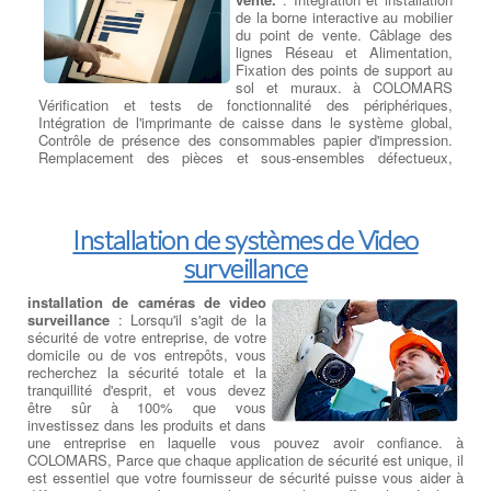
de la borne interactive au mobilier
du point de vente. Câblage des
lignes Réseau et Alimentation,
Fixation des points de support au
sol et muraux. à COLOMARS
Vérification et tests de fonctionnalité des périphériques,
Intégration de l'imprimante de caisse dans le système global,
Contrôle de présence des consommables papier d'impression.
Remplacement des pièces et sous-ensembles défectueux,
réparation des modules H.S. en retour Atelier. à COLOMARS
Test finaux et PV de réception.
Installation de systèmes de Video
surveillance
installation de caméras de video
surveillance
: Lorsqu'il s'agit de la
sécurité de votre entreprise, de votre
domicile ou de vos entrepôts, vous
recherchez la sécurité totale et la
tranquillité d'esprit, et vous devez
être sûr à 100% que vous
investissez dans les produits et dans
une entreprise en laquelle vous pouvez avoir confiance. à
COLOMARS, Parce que chaque application de sécurité est unique, il
est essentiel que votre fournisseur de sécurité puisse vous aider à