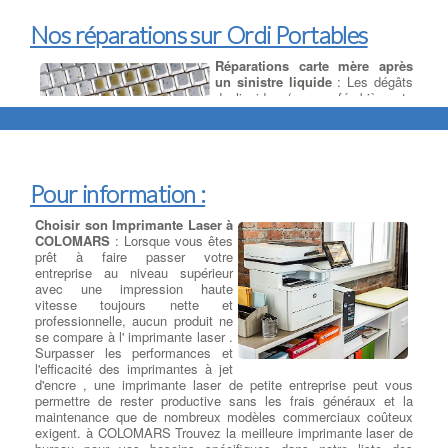
Nos réparations sur Ordi Portables
Réparations carte mère après
un sinistre liquide
: Les dégâts
de liquides (eau, café, bière etc
…) sont très fréquents chez les
utilisateurs d'ordinateurs
portables. Les utilisateurs
renversent souvent des boissons
en utilisant leur ordinateur
Pour information :
portable à côté d'un verre ou d'un tasse, ce qui peut endommager
des composants internes ou rendre l'ordinateur portable
Choisir son Imprimante Laser à
inutilisable. à COLOMARS La plupart du temps, à l'instant ou le
COLOMARS
: Lorsque vous êtes
liquide est renversé, cela ne pénètre pas plus loin que le clavier,
prêt à faire passer votre
mais il est toujours préférable de vite enlever toute source
entreprise au niveau supérieur
d'alimentation et de retourner immédiatement le pc pour faire
avec une impression haute
ressortir le liquide. à COLOMARS dans de nombreux cas les
vitesse toujours nette et
réparations suivantes seront nécessaires : désoxydation de la
professionnelle, aucun produit ne
carte mère, remplacement des nappes et composants
se compare à l' imprimante laser .
défectueux, changement du clavier (cas d'un liquide sucré) etc
Surpasser les performances et
….
:
Trouver Un Réparateur Ordi Portable
l'efficacité des imprimantes à jet
d'encre , une imprimante laser de petite entreprise peut vous
permettre de rester productive sans les frais généraux et la
Réparation sur Ordi Portables
maintenance que de nombreux modèles commerciaux coûteux
exigent. à COLOMARS Trouvez la meilleure imprimante laser de
Dépanner : clavier - Touches