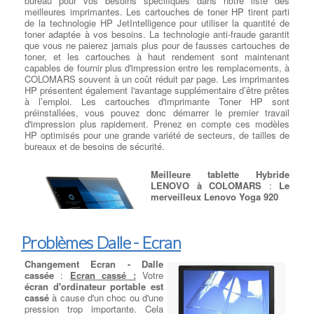
bureau pour vos besoins spécifiques dans notre liste des
hors services
: Les claviers et
meilleures imprimantes. Les cartouches de toner HP tirent parti
les touchpad hors services sont
de la technologie HP JetIntelligence pour utiliser la quantité de
des problèmes courants pour les
toner adaptée à vos besoins. La technologie anti-fraude garantit
propriétaires d'ordinateurs
que vous ne paierez jamais plus pour de fausses cartouches de
portables. à COLOMARS D'une
toner, et les cartouches à haut rendement sont maintenant
manière générale, et mise à part
capables de fournir plus d'impression entre les remplacements, à
les dysfonctionnements d'ordre
COLOMARS souvent à un coût réduit par page. Les imprimantes
logiciels, les
réparations du clavier de l'ordinateur portable
HP présentent également l'avantage supplémentaire d’être prêtes
peuvent être effectuées : Désoxydation, remplacement de
à l’emploi. Les cartouches d'imprimante Toner HP sont
touches et de buses avec clips, changement de la nappe du
préinstallées, vous pouvez donc démarrer le premier travail
TouchPad à COLOMARS ... Mais généralement, lorsque ceux-ci
d'impression plus rapidement. Prenez en compte ces modèles
sont fortement sollicités, ou bien lorsque les causes de
HP optimisés pour une grande variété de secteurs, de tailles de
défaillances du clavier sont diagnostiquées
d'origine sinistre :
bureaux et de besoins de sécurité.
renversement café, gouttes d'eau, environnement humide
, le
remplacement d'un clavier défectueux est proposé. A l'inverse, si
Meilleure tablette Hybride
le clavier de votre ordinateur portable ne fonctionne pas du tout,
LENOVO à COLOMARS
:
Le
il n'y a peut-être aucun problème avec le clavier lui-même. Au
merveilleux Lenovo Yoga 920
lieu de cela, votre ordinateur portable peut ne pas fonctionner en
raison d'un
problème logiciel
. La première chose à faire pour
CPU: Intel Core i5 - i7 |
déterminer s’il existe un problème logiciel est de démarrer votre
Graphiques: Intel UHD Graphics
ordinateur portable à partir d’un
clavier externe sur port usb
. à
Problèmes Dalle - Ecran
620 | RAM: 8 - 16 Go | Écran:
COLOMARS Si votre clavier ne fonctionne pas à cause d'un
FHD 13,9 pouces (1 920 x 1 080)
problème sous Windows, la cause la plus courante est un pilote
Changement Ecran - Dalle
- IPS multitouch UHD (3 840 x 2
de clavier défectueux ou un parasite Soft.
:
Trouver Un
160) avec caméra intégrée | Stockage: 256 Go - 1 To PCIe
cassée
:
Ecran cassé :
Votre
Réparateur Ordi Portable
SSD
écran d'ordinateur portable est
Bien qu'il n'offre pas le même niveau de performances
cassé
à cause d'un choc ou d'une
graphiques, le Lenovo Yoga 920 est une alternative beaucoup
pression trop importante. Cela