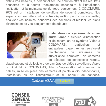
définir vos besoins, à personnaliser une solution offrant les résultats
souhaités et à fournir l'assistance nécessaire à l'installation,
l'utilisation et la maintenance de votre équipement. à COLOMARS,
RCS est un installateur de solutions de sécurité complètes. Nos
experts en sécurité sont à votre disposition pour vous conseiller,
analyser vos besoins, concevoir des solutions et réaliser les plans
d'installation de vos équipements de sécurité.
installation de systèmes de video
surveillance
: Service d'installation
et de réparation de système Video à
COLOMARS, particuliers et
entreprises. Expert ventes, service et
maintenance de systèmes de
surveillance complets, de caméras
de sécurité, de connexions réseau,
d'applications et de logiciels de caméras de vidéo-surveillance Apple
ou Android. à COLOMARS, Plan d'implantation et chemins de
câbles, mise en place des caméras et points audio indépendants,
installation du de l'enregistreur et du serveur de données,
paramétrage et formation logicielle, initiation à la prise en main à
Contacter le S.A.V :
Contact
distance sur PC, Tablette ou Smartphone.