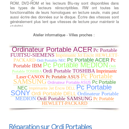
ROM, DVD-ROM et les lecteurs Blu-ray sont disponibles dans
les types de lecteurs réinscriptibles. RW ont toutes les
fonctionnalités de leurs homologues en lecture seule, mais peut
aussi écrire des données sur le disque. Écrire des vitesses sont
généralement plus lent que vitesses de lecture pour maintenir la
stabilité .
Atelier informatique - Villes proches :
Ajouter ou Remplacer des
cartes d’extension Pcie
:
Ajout
Carte d'Extension
: Nous
Ordinateur Portable ACER
Pc Portable
remplaçons ou rajoutons la carte
Imprimante Jet Encre HEWLETT-
FUJITSU-SIEMENS
contrôleur adaptée à la
PACKARD
Pc Portable ACER
Pc
connectique de votre périphérique
Ordi Portable NEC
Pc Portable MEDION
: une Carte contrôleur FireWire
Portable IBM
Ordi
800 (Carte contrôleur IEEE
Imprimante
Ordi Portable TOSHIBA
Portable TOSHIBA
1394b), à COLOMARS une Carte contrôleur USB 2.0 ou USB
Pc Portable
Laser CANON
Pc Portable ASUS
3.0, une Carte contrôleur Raid, des cartes contrôleur SAS SFF-
SAMSUNG
Pc Portable
Ordinateur Portable ASUS
8087 à SFF-8644, une Carte contrôleur port parallèle DB-25 ou
Pc Portable
NEC
une Carte contrôleur Série RS-232 (RS232) DB-9, une carte son
Imprimante Jet Encre DELL
SONY
créative soundblaster 5.1 ou 7.1, à COLOMARS des cartes
Ordi Portable DELL
Ordinateur Portable
réseau Ethernet gigabit et cartes Wi-Fi pour vos connexions
MEDION
Ordi Portable SAMSUNG
Pc Portable
sans-fil.
HEWLETT-PACKARD
Réparation sur Ordi Portables