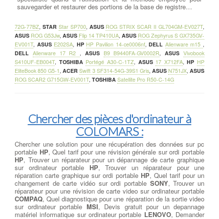
sauvegarder et restaurer des portions de la base de registre…
72G-77BZ
,
STAR
Star SP700
,
ASUS
ROG STRIX SCAR II GL704GM-EV027T
,
ASUS
ROG G53Jw
,
ASUS
Flip 14 TP410UA
,
ASUS
ROG Zephyrus S GX735GV-
EV001T
,
ASUS
E202SA
,
HP
HP Pavilion 14-ce0006nf
,
DELL
Alienware m15
,
DELL
Alienware 17 R2
,
ASUS
B9 B9440FA-GV0002R
,
ASUS
Vivobook
S410UF-EB004T
,
TOSHIBA
Portégé A30-C-1TZ
,
ASUS
17 X712FA
,
HP
HP
EliteBook 850 G5-1
,
ACER
Swift 3 SF314-54G-39S1 Gris
,
ASUS
N751JX
,
ASUS
ROG SCAR2 G715GW-EV001T
,
TOSHIBA
Satellite Pro R50-C-14G
Chercher des pièces d'ordinateur à
COLOMARS :
Chercher une solution pour une récupération des données sur pc
portable
HP
, Quel tarif pour une révision générale sur ordi portable
HP
, Trouver un réparateur pour un dépannage de carte graphique
sur ordinateur portable
HP
, Trouver un réparateur pour une
réparation carte graphique sur ordi portable
HP
, Quel tarif pour un
changement de carte vidéo sur ordi portable
SONY
, Trouver un
réparateur pour une révision de carte video sur ordinateur portable
COMPAQ
, Quel diagnostique pour une réparation de la sortie video
sur ordinateur portable
MSI
, Devis gratuit pour un depannage
matériel informatique sur ordinateur portable
LENOVO
, Demander