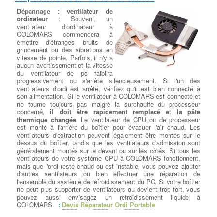
Dépannage : ventilateur de
ordinateur
: Souvent, un
ventilateur d'ordinateur à
COLOMARS commencera à
émettre d'étranges bruits de
grincement ou des vibrations en
vitesse de pointe. Parfois, il n'y a
aucun avertissement et la vitesse
du ventilateur de pc faiblira
progressivement ou s'arrête silencieusement. Si l'un des
ventilateurs d'ordi est arrêté, vérifiez qu'il est bien connecté à
son alimentation. Si le ventilateur à COLOMARS est connecté et
ne tourne toujours pas malgré la surchauffe du processeur
concerné,
il doit être rapidement remplacé et la pâte
thermique changée
. Le ventilateur de CPU ou de processeur
est monté à l'arrière du boîtier pour évacuer l'air chaud. Les
ventilateurs d'extraction peuvent également être montés sur le
dessus du boîtier, tandis que les ventilateurs d'admission sont
généralement montés sur le devant ou sur les côtés. Si tous les
ventilateurs de votre système CPU à COLOMARS fonctionnent,
mais que l'ordi reste chaud ou est instable, vous pouvez ajouter
d'autres ventilateurs ou bien effectuer une réparation de
l'ensemble du système de refroidissement du PC. Si votre boîtier
ne peut plus supporter de ventilateurs ou devient trop fort, vous
pouvez aussi envisagez un refroidissement liquide à
COLOMARS.
:
Devis Réparateur Ordi Portable