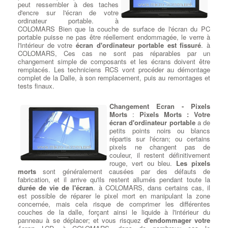
plus abordable au Surface Book 2. Pour ceux qui recherchent de
peut ressembler à des taches
la valeur plutôt qu'un écran détachable, le Lenovo Yoga 920 a
d'encre sur l'écran de votre
beaucoup à offrir. Le design, par exemple, est moins prononcé et
ordinateur portable. à
possède la subtilité d'un Ultrabook plus traditionnel. En
COLOMARS Bien que la couche de surface de l'écran du PC
attendant, il est mince et puissant à la fois.
portable puisse ne pas être réellement endommagée, le verre à
l'intérieur de votre
écran d'ordinateur portable est fissuré
. à
COLOMARS, Ces cas ne sont pas réparables par un
Choisir sa nouvelle carte
changement simple de composants et les écrans doivent être
graphique à COLOMARS
: Le
remplacés. Les techniciens RCS vont procéder au démontage
jeu, les traitements vidéo et la
complet de la Dalle, à son remplacement, puis au remontages et
conception 3D sont les tâches
tests finaux.
graphiques les plus intensives
pour votre Pc et les composants
installés. à COLOMARS Il sera
Changement Ecran - Pixels
donc nécessaire de rechercher la
Morts
:
Pixels Morts : Votre
dernière technologie GPU
et à
écran d'ordinateur portable
a de
mettre régulièrement à jour sa carte graphique. À mesure que les
petits points noirs ou blancs
processeurs graphiques
deviennent plus rapides, les jeux sont
répartis sur l'écran; ou certains
développé pour tirer parti de la vitesse supplémentaire, ce qui
pixels ne changent pas de
pousse les fabricants à créer des GPU toujours plus rapides. à
couleur, il restent définitivement
COLOMARS Idem pour ce qui concerne les GPU qui peut être
rouge, vert ou bleu.
Les pixels
utilisé pour accélérer les processus tels que l'encodage vidéo, et
morts
sont généralement causées par des défauts de
les applications de conception / fabrication assistées par
fabrication, et il arrive qu'ils restent allumés pendant toute la
ordinateur (CAD / CAM) comme AutoCAD, qui peuvent
durée de vie de l'écran
. à COLOMARS, dans certains cas, il
également utiliser le GPU pour
est possible de réparer le pixel mort en manipulant la zone
améliorer les performances
.
concernée, mais cela risque de comprimer les différentes
couches de la dalle, forçant ainsi le liquide à l'intérieur du
panneau à se déplacer; et vous risquez
d'endommager votre