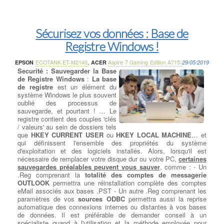
Sécurisez vos données : Base de
Registre Windows !
EPSON
ECOTANK ET-M2140
,
ACER
Aspire 7 Gaming Edition A715-
29/05/2019
Securité : Sauvegarder la Base
de Registre Windows
:
La base
de registre
est un élément du
système Windows le plus souvent
oublié des processus de
sauvegarde, et pourtant ! … Le
registre contient des couples 'clés
/ valeurs' au sein de dossiers tels
que
HKEY CURRENT USER
ou
HKEY LOCAL MACHINE
… et
qui définissent l'ensemble des propriétés du système
d'exploitation et des logiciels installés. Alors, lorsqu'il est
nécessaire de remplacer votre disque dur ou votre PC,
certaines
sauvegardes préalables peuvent vous sauver
, comme : - Un
.Reg comprenant la
totalité des comptes de messagerie
OUTLOOK
permettra une réinstallation complète des comptes
eMail associés aux bases .PST - Un autre .Reg comprenant les
paramètres de vos
sources ODBC
permettra aussi la reprise
automatique des connexions internes ou distantes à vos bases
de données. Il est préférable de demander conseil à un
spécialiste quand à l'utilisation et la méthode employée pour