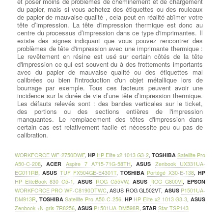
et poser moins de problèmes de cheminement et de chargement
du papier, mais si vous achetez des étiquettes ou des rouleaux
de papier de mauvaise qualité , cela peut en réalité abîmer votre
tête d’impression. La tête d'impression thermique est donc au
centre du processus d’impression dans ce type d'imprimantes. Il
existe des signes indiquant que vous pouvez rencontrer des
problèmes de tête d'impression avec une imprimante thermique :
Le revêtement en résine est usé sur certain côtés de la tête
d'impression ce qui est souvent du à des frottements importants
avec du papier de mauvaise qualité ou des étiquettes mal
calibrées ou bien l'introduction d'un objet métallique lors de
bourrage par exemple. Tous ces facteurs peuvent avoir une
incidence sur la durée de vie d’une tête d’impression thermique.
Les défauts relevés sont : des bandes verticales sur le ticket,
des portions ou des sections entières de l'impression
manquantes. Le remplacement des têtes d'impression dans
certain cas est relativement facile et nécessite peu ou pas de
calibration.
WORKFORCE WF-2750DWF
,
HP
HP Elite x2 1013 G3-2
,
TOSHIBA
Satellite Pro
A50-C-208
,
ACER
Aspire 7 A715-71G-58TH
,
ASUS
Zenbook UX331UA-
EG011RB
,
ASUS
TUF FX504GE-E4301T
,
TOSHIBA
Portégé X30-E-138
,
HP
HP EliteBook 830 G5-1
,
ASUS
ROG G55VW
,
ASUS
ROG G800VI
,
EPSON
WORKFORCE PRO WF-C8190DTWC
,
ASUS ROG GL502VT
,
ASUS
P1501UA-
DM913R
,
TOSHIBA
Satellite Pro A50-C-256
,
HP
HP Elite x2 1013 G3-3
,
ASUS
Zenbook +N-gris-7R8256
,
ASUS
P1501UA-DM598R
,
STAR
Star TSP143