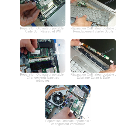
Réparation Ordinateur portable :
Réparation Ordinateur portable :
Carte Son Réseau et Wifi
Remplacement clavier Souris
Réparation Ordinateur portable :
Réparation Ordinateur portable :
Changements barettes
Eclairage Ecran & Dalle
mémoires
Réparation Ordinateur portable :
changement Ventilateur