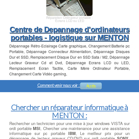
Réparation Ordinateur portable :
Ecrans LCD ou LED
Centre de Depannage d'ordinateurs
portables - logistique sur MENTON
Dépannage Rétro-Eclairage Carte graphique, Changement Batterie pc
Portable, Dépannage Connecteur Alimentation, Dépannage Disques
Dur et SSD, Remplacement Disque Dur en SSD Sata / M2, Dépannage
Lecteur Graveur Cd et Dvd, Dépannage Ecrans LCD ou LED,
Remplacement Ecran Tactile, Carte Mère Ordinateur Portable,
Changement Carte Vidéo gaming,
Comment venir nous voir :
Accès
Chercher un réparateur informatique à
MENTON :
Rechercher un technicien pour une mise à jour windows VISTA sur
ordi portable
MSI
, Chercher une maintenance pour une assistance
informatique sur pc portable
IBM
, Le meilleur prix pour un
dépannage de lecteur graveur CD/DVD sur ordi portable
SONY
,