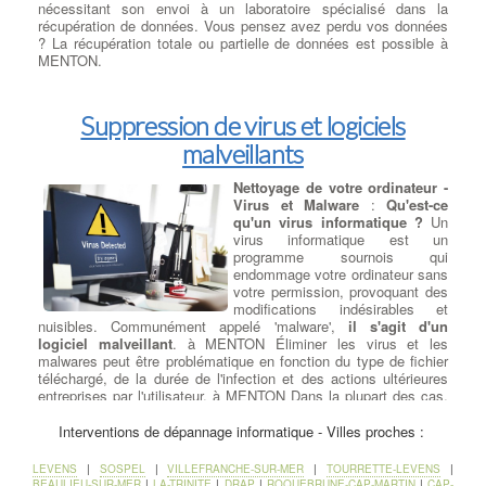
nécessitant son envoi à un laboratoire spécialisé dans la
récupération de données. Vous pensez avez perdu vos données
? La récupération totale ou partielle de données est possible à
MENTON.
Suppression de virus et logiciels
malveillants
Nettoyage de votre ordinateur -
Virus et Malware
:
Qu'est-ce
qu'un virus informatique ?
Un
virus informatique est un
programme sournois qui
endommage votre ordinateur sans
votre permission, provoquant des
modifications indésirables et
nuisibles. Communément appelé 'malware',
il s'agit d'un
logiciel malveillant
. à MENTON Éliminer les virus et les
malwares peut être problématique en fonction du type de fichier
téléchargé, de la durée de l'infection et des actions ultérieures
entreprises par l'utilisateur. à MENTON Dans la plupart des cas,
notre équipe est en mesure de
restaurer le système
d'exploitation de votre ordinateur
, les programmes et de
Interventions de dépannage informatique - Villes proches :
récupérer les données d'origine. Dans de rares situations, il peut
être nécessaire de réinstaller le système tout en restaurant les
LEVENS
|
SOSPEL
|
VILLEFRANCHE-SUR-MER
|
TOURRETTE-LEVENS
|
données utilisateur.
BEAULIEU-SUR-MER
|
LA-TRINITE
|
DRAP
|
ROQUEBRUNE-CAP-MARTIN
|
CAP-