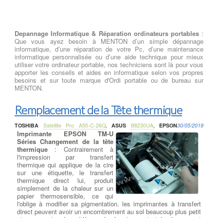
Depannage Informatique & Réparation ordinateurs portables
:
Que vous ayez besoin à MENTON d’un simple dépannage
informatique, d’une réparation de votre Pc, d’une maintenance
informatique personnalisée ou d’une aide technique pour mieux
utiliser votre ordinateur portable, nos techniciens sont là pour vous
apporter les conseils et aides en informatique selon vos propres
besoins et sur toute marque d'Ordi portable ou de bureau sur
MENTON.
Remplacement de la Tête thermique
TOSHIBA
Satellite Pro A50-C-26Q
,
ASUS
B8230UA
,
EPSON
30/05/2019
Imprimante EPSON TM-U
Séries Changement de la tête
thermique
: Contrairement à
l'impression par transfert
thermique qui applique de la cire
sur une étiquette, le transfert
thermique direct lui, produit
simplement de la chaleur sur un
papier thermosensible, ce qui
l'oblige à modifier sa pigmentation. les imprimantes à transfert
direct peuvent avoir un encombrement au sol beaucoup plus petit