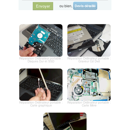
ou bien,
Devis détaillé
Envoyer
Réparation Ordinateur portable :
Réparation Ordinateur portable :
Disques Dur et SSD
Graveur Cd Dvd
Réparation Ordinateur portable :
Réparation Ordinateur portable :
Carte graphique
Carte Mère