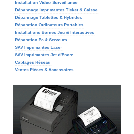
Installation Video-Surveillance
Dépannage Imprimantes Ticket & Caisse
Dépannage Tablettes & Hybrides
Réparation Ordinateurs Portables
Installations Bornes Jeu & Interactives
Réparation Pc & Serveurs
SAV Imprimantes Laser
SAV Imprimantes Jet d'Encre
Cablages Réseau
Ventes Pièces & Accessoires