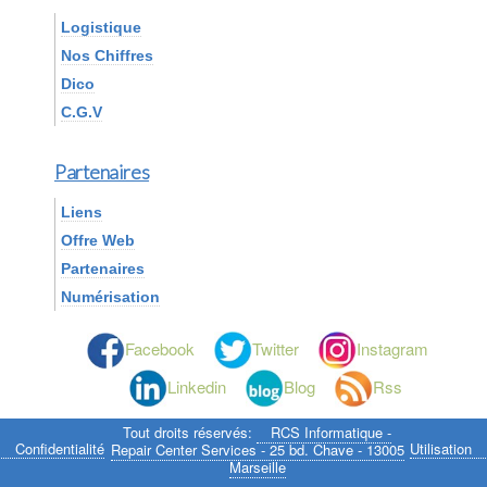
Logistique
Nos Chiffres
Dico
C.G.V
Partenaires
Liens
Offre Web
Partenaires
Numérisation
Facebook
Twitter
Instagram
Linkedin
Blog
Rss
Tout droits réservés:
RCS Informatique -
Confidentialité
Utilisation
Repair Center Services - 25 bd. Chave - 13005
Marseille