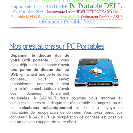
versions (SATA ou Pcie) conformément aux modèle de la carte
Pc Portable DELL
Imprimante Laser BROTHER
mère. à SAUMUR Nous rajoutons vos données récupérées sur le
Pc Portable NEC
Imprimante Laser HEWLETT-PACKARD
Ordi
nouveau disque, selon les répertoires que vous avez pré
déterminés.
Portable MEDION
Ordinateur Portable HP
Ordinateur Portable ASUS
Ordinateur Portable NEC
Récuperation de donnees
disque dur ou ssd
: Si vous
avez malheureusement subi une
panne de disque dur ou de SSD
Nos prestations sur PC Portables
entraînant une perte de vos
données, vous savez à quel point
Dépanner le disque dur de
il peut être coûteux de les
votre Ordi portable
: Si vous
récupérer intégralement. à SAUMUR Nous pouvons vous aider
avez déjà eu la malchance d'avoir
en évaluant en quelques minutes si votre disque est récupérable
une panne de disque dur ou
en magasin ou s'il présente une défaillance mécanique
SSD
entrainant une perte de vos
nécessitant son envoi à un laboratoire spécialisé dans la
données, vous savez
récupération de données. Vous pensez avez perdu vos données
probablement comment il peut
? La récupération totale ou partielle de données est possible à
être extrêmement coûteux d'avoir
SAUMUR.
des données totalement
récupérées. à SAUMUR Nous pouvons vous informer en
quelques minutes si le disque est récupérable en magasin ou s'il
Suppression de virus et logiciels
est
défectueux mécaniquement
et doit être envoyé au
laboratoire de récupération de données Vous avez perdu vos
malveillants
données? à SAUMUR La récupération de données est possible
sur un nouveau support de votre choix …
Nettoyage de votre ordinateur -
Virus et Malware
:
Qu'est-ce