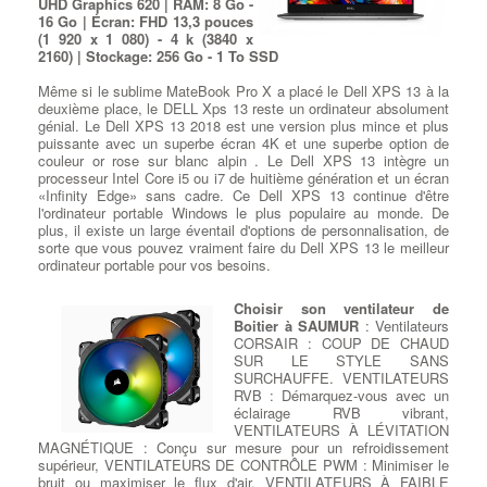
Réparation Thermique sur Ordi
UHD Graphics 620 | RAM: 8 Go -
de causer des dommages plutôt que de gagner de l'argent grâce
16 Go | Écran: FHD 13,3 pouces
Portables
aux rançons. Il a causé des dégâts importants aux entreprises et
(1 920 x 1 080) - 4 k (3840 x
aux infrastructures informatiques.
2160) | Stockage: 256 Go - 1 To SSD
Conficker : Lancé en 2008, Conficker était un ver informatique
Réparation ventilation et
qui se propageait rapidement en exploitant des vulnérabilités
thermique sur Pc portable
: Un
Même si le sublime MateBook Pro X a placé le Dell XPS 13 à la
dans les systèmes Windows. Il pouvait prendre le contrôle
dysfonctionnement du ventilateur
deuxième place, le DELL Xps 13 reste un ordinateur absolument
complet des ordinateurs infectés.
de votre ordinateur portable ou du
génial. Le Dell XPS 13 2018 est une version plus mince et plus
Zeus (Zbot) : C'était un cheval de Troie financier très dangereux
système de transfert thermique
puissante avec un superbe écran 4K et une superbe option de
qui visait principalement à voler des informations sensibles,
peut sembler anodin, mais si
couleur or rose sur blanc alpin . Le Dell XPS 13 intègre un
telles que les identifiants bancaires et les mots de passe.
votre ordinateur surchauffe trop
processeur Intel Core i5 ou i7 de huitième génération et un écran
Stuxnet : Découvert en 2010, Stuxnet était un ver informatique
(aérations bouchées, Thermic HS,
«Infinity Edge» sans cadre. Ce Dell XPS 13 continue d'être
sophistiqué conçu pour cibler les systèmes de contrôle
utilisation intensive etc ...), il risque de causer des problèmes
l'ordinateur portable Windows le plus populaire au monde. De
industriels, en particulier ceux liés au programme nucléaire
complexes à SAUMUR Impossibilité de démarrer votre PC,
plus, il existe un large éventail d'options de personnalisation, de
iranien. Il est considéré comme l'une des premières armes
panne générale du CPU ou du GPU
, dégradation des chipsets,
sorte que vous pouvez vraiment faire du Dell XPS 13 le meilleur
cybernétiques déployées pour attaquer des infrastructures
perte de données. Si vous pensez que votre ventilateur est peut-
ordinateur portable pour vos besoins.
critiques.
être en panne, apportez-le immédiatement à votre réparateur
Cryptolocker : C'était un ransomware qui a commencé à circuler
local à SAUMUR pour éviter d'autres dommages
en 2013. Il chiffrait les fichiers des victimes et demandait une
irréversibles.
:
Chercher Un Réparateur Ordi Portable
Choisir son ventilateur de
rançon pour les décrypter.
Boitier à SAUMUR
: Ventilateurs
Mirai : Apparu en 2016, Mirai était un logiciel malveillant de type
CORSAIR : COUP DE CHAUD
botnet qui infectait principalement les objets connectés (IoT) pour
SUR LE STYLE SANS
Réparation sur Ordi Portables
les recruter dans un réseau de bots, qui pouvait ensuite être
SURCHAUFFE. VENTILATEURS
utilisé pour lancer des attaques DDoS massives.
RVB : Démarquez-vous avec un
Dépannage : ventilateur de
Emotet : C'était un cheval de Troie bancaire qui a évolué pour
éclairage RVB vibrant,
ordinateur
: Souvent, un
devenir l'un des malwares les plus polyvalents et dangereux. Il
VENTILATEURS À LÉVITATION
ventilateur d'ordinateur à
pouvait être utilisé pour voler des informations, propager d'autres
MAGNÉTIQUE : Conçu sur mesure pour un refroidissement
SAUMUR commencera à émettre
malwares et lancer des attaques de phishing.
supérieur, VENTILATEURS DE CONTRÔLE PWM : Minimiser le
d'étranges bruits de grincement
Il est important de noter que de nouveaux virus et malwares
bruit ou maximiser le flux d'air, VENTILATEURS À FAIBLE