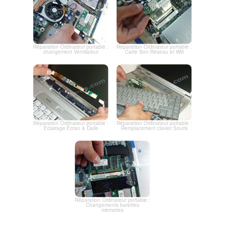
Réparation Ordinateur portable :
Réparation Ordinateur portable :
changement Ventilateur
Carte Son Réseau et Wifi
Réparation Ordinateur portable :
Réparation Ordinateur portable :
Eclairage Ecran & Dalle
Remplacement clavier Souris
Réparation Ordinateur portable :
Changements barettes
mémoires