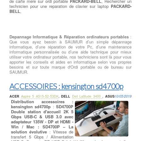
de carte mère sur ordi portable
PACKARD-BELL
, Rechercher un
technicien pour une reparation de clavier sur laptop
PACKARD-
BELL
,
Depannage Informatique & Réparation ordinateurs portables
:
Que vous ayez besoin à SAUMUR d’un simple dépannage
informatique, d’une réparation de votre Pc, d’une maintenance
informatique personnalisée ou d’une aide technique pour mieux
utiliser votre ordinateur portable, nos techniciens sont là pour vous
apporter les conseils et aides en informatique selon vos propres
besoins et sur toute marque d'Ordi portable ou de bureau sur
SAUMUR.
ACCESSOIRES : kensington sd4700p
ACER
Aspire 5 A515-52-53DK
,
DELL
Dell Latitude 3400
,
ASUS
10/05/2019
Distribution accessoires :
kensington sd4700p
:
SD4700P
Double station d'accueil 2K 5
Gbps USB-C & USB 3.0 avec
adaptateur 135W - DP et HDMI -
Win / Mac : SD4700P – La
solution évolutive
: Vitesse de
transfert 5 Gbps / Alimentation