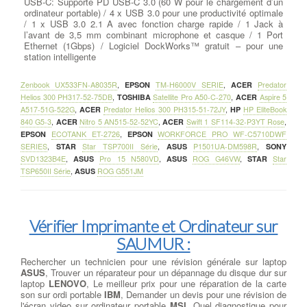
USB-C: Supporte PD USB-C 3.0 (60 W pour le chargement d’un
ordinateur portable) / 4 x USB 3.0 pour une productivité optimale
/ 1 x USB 3.0 2.1 A avec fonction charge rapide / 1 Jack à
l’avant de 3,5 mm combinant microphone et casque / 1 Port
Ethernet (1Gbps) / Logiciel DockWorks™ gratuit – pour une
station intelligente
Zenbook UX533FN-A8035R
,
EPSON
TM-H6000V SERIE
,
ACER
Predator
Helios 300 PH317-52-75DB
,
TOSHIBA
Satellite Pro A50-C-270
,
ACER
Aspire 5
A517-51G-522G
,
ACER
Predator Helios 300 PH315-51-72JY
,
HP
HP EliteBook
840 G5-3
,
ACER
Nitro 5 AN515-52-52YC
,
ACER
Swift 1 SF114-32-P3YT Rose
,
EPSON
ECOTANK ET-2726
,
EPSON
WORKFORCE PRO WF-C5710DWF
SERIES
,
STAR
Star TSP700II Série
,
ASUS
P1501UA-DM598R
,
SONY
SVD1323B4E
,
ASUS
Pro 15 N580VD
,
ASUS
ROG G46VW
,
STAR
Star
TSP650II Série
,
ASUS
ROG G551JM
Vérifier Imprimante et Ordinateur sur
SAUMUR :
Rechercher un technicien pour une révision générale sur laptop
ASUS
, Trouver un réparateur pour un dépannage du disque dur sur
laptop
LENOVO
, Le meilleur prix pour une réparation de la carte
son sur ordi portable
IBM
, Demander un devis pour une révision de
l'écran video sur ordinateur portable
MSI
, Quel diagnostique pour