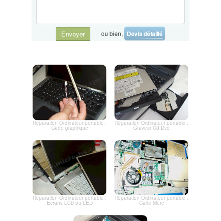
ou bien,
Devis détaillé
Envoyer
Réparation Ordinateur portable :
Réparation Ordinateur portable :
Carte graphique
Graveur Cd Dvd
Réparation Ordinateur portable :
Réparation Ordinateur portable :
Ecrans LCD ou LED
Carte Mère