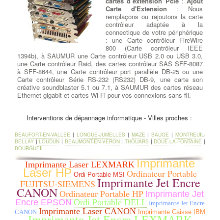
cartes d’extension Pcie
:
Ajout
Carte d'Extension
: Nous
remplaçons ou rajoutons la carte
contrôleur adaptée à la
connectique de votre périphérique
: une Carte contrôleur FireWire
800 (Carte contrôleur IEEE
1394b), à SAUMUR une Carte contrôleur USB 2.0 ou USB 3.0,
une Carte contrôleur Raid, des cartes contrôleur SAS SFF-8087
à SFF-8644, une Carte contrôleur port parallèle DB-25 ou une
Carte contrôleur Série RS-232 (RS232) DB-9, une carte son
créative soundblaster 5.1 ou 7.1, à SAUMUR des cartes réseau
Ethernet gigabit et cartes Wi-Fi pour vos connexions sans-fil.
Remplacer un Disque dur par
Interventions de dépannage informatique - Villes proches :
un SSD
: Nous choisissons un
disque de remplacement de
BEAUFORT-EN-VALLEE
|
LONGUE-JUMELLES
|
MAZE
|
BAUGE
|
MONTREUIL-
qualité, de taille égale ou
BELLAY
|
LOUDUN
|
BEAUMONT-EN-VERON
|
THOUARS
|
DOUE-LA-FONTAINE
|
supérieure à celle du disque HS
BOURGUEIL
et des meilleures marques du
Imprimante
Marché. Lorsque cela est
Imprimante Laser LEXMARK
souhaité, nous pouvons
Laser HP
Ordinateur Portable
Ordi Portable MSI
remplacer le HDD HS par un SSD Sata ou M.2 selon le type de
Imprimante Jet Encre
FUJITSU-SIEMENS
carte mère ou bien même rajouter un Disque Dur secondaire en
CANON
plus du SDD Sata primaire . à SAUMUR Le système d'origine est
Ordinateur Portable HP
Imprimante Jet
ensuite installé sur le nouveau disque dur ou SSD,
Encre EPSON
Ordi Portable DELL
Imprimante Jet Encre
conformément à la licence utilisateur du client. Lorsque le Port
Imprimante Laser CANON
CANON
Imprimante Caisse IBM
M.2 est présent et disponible, nous proposons l'installation des 2
Imprimante Jet Encre LEXMARK