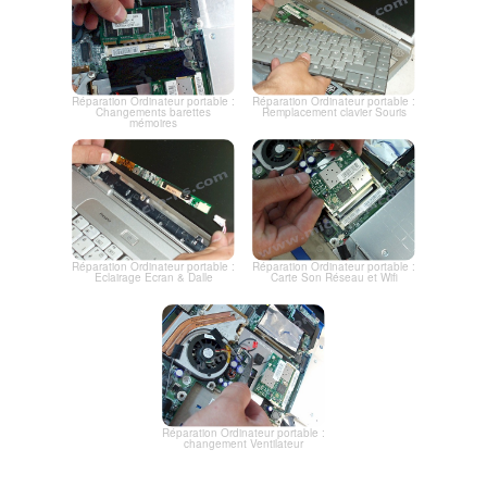
Réparation Ordinateur portable :
Réparation Ordinateur portable :
Changements barettes
Remplacement clavier Souris
mémoires
Réparation Ordinateur portable :
Réparation Ordinateur portable :
Eclairage Ecran & Dalle
Carte Son Réseau et Wifi
Réparation Ordinateur portable :
changement Ventilateur