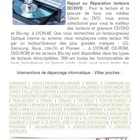
Rajout ou Réparation lecteurs
DC/DVD
: Pour la lecture et la
gravure de tous vos médias
Cdrom ou DVD, nous avons
sélectionné pour vous le meilleur
des lecteurs et graveurs CD/DVD
et Blu-ray. à LYON-8E Que vous recherchiez un lecteur-graveur
Optique interne ou externe, nous remplaçons votre lecteur HS
par un lecteur/Graveur des plus grandes marques : LG,
Samsung, Asus, Lite-On et Pioneer … à LYON-8E CD-ROM,
DVD-ROM et les lecteurs Blu-ray sont disponibles dans les types
de lecteurs réinscriptibles. RW ont toutes les fonctionnalités de
leurs homologues en lecture seule, mais peut aussi écrire des
données sur le disque. Écrire des vitesses sont généralement
Interventions de dépannage informatique - Villes proches :
plus lent que vitesses de lecture pour maintenir la stabilité .
CHAVANOZ
|
CHATILLON-SUR-CHALARONNE
|
MIRIBEL
|
CHAMPAGNE-AU-
Récuperation de donnees
MONT-D-OR
|
LISSIEU
|
MEXIMIEUX
|
SOUCIEU-EN-JARREST
|
SAINT-ANDRE-DE-
disque dur ou ssd
: Si vous
CORCY
|
VILLETTE-D-ANTHON
|
SAINT-CYR-AU-MONT-D-OR
|
LORETTE
|
SAINT-
avez malheureusement subi une
FONS
|
SATHONAY-CAMP
|
CHARLY
|
CHASSIEU
|
SAINT-DIDIER-AU-MONT-D-OR
panne de disque dur ou de SSD
|
RIVE-DE-GIER
|
TERNAY
|
JONAGE
|
HEYRIEUX
|
PONT-DE-CHERUY
|
entraînant une perte de vos
VAUGNERAY
|
BRINDAS
|
IRIGNY
|
GREZIEU-LA-VARENNE
|
SAINT-BONNET-DE-
MURE
|
MARCY-L-ETOILE
|
GLEIZE
|
MORNANT
|
COMMUNAY
|
SAINT-PAUL-EN-
données, vous savez à quel point
JAREZ
|
ARNAS
|
GENAS
|
VOURLES
|
CONDRIEU
|
MONTMERLE-SUR-SAONE
|
il peut être coûteux de les
PONT-EVEQUE
|
FRANCHEVILLE
|
TREVOUX
|
VILLEFONTAINE
|
MONTLUEL
|
récupérer intégralement. à LYON-8E Nous pouvons vous aider en
DAGNEUX
|
GENAY
|
LA-VERPILLIERE
|
NEUVILLE-SUR-SAONE
|
MESSIMY
|
évaluant en quelques minutes si votre disque est récupérable en
PUSIGNAN
|
JASSANS-RIOTTIER
|
CHASSE-SUR-RHONE
|
CHAZAY-D-
magasin ou s'il présente une défaillance mécanique nécessitant
AZERGUES
son envoi à un laboratoire spécialisé dans la récupération de