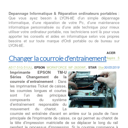
Depannage Informatique & Réparation ordinateurs portables
:
Que vous ayez besoin à LYON-8E d’un simple dépannage
informatique, d’une réparation de votre Pc, d’une maintenance
informatique personnalisée ou d’une aide technique pour mieux
utiliser votre ordinateur portable, nos techniciens sont là pour vous
apporter les conseils et aides en informatique selon vos propres
besoins et sur toute marque d'Ordi portable ou de bureau sur
LYON-8E.
ACER
Changer la courroie d'entrainement
Aspire 5
A517-51G-51UU
,
EPSON
WORKFORCE WF-2630WF
,
STAR
Star
30/05/2019
Imprimante EPSON TM-U
Séries Changement de la
courroie d’entrainement
: Dans
les imprimantes Ticket de caisse,
les courroies longues et courtes
sont l’un des principaux
composants du système
d’entraînement responsable du
mouvement du chariot. La
courroie est entraînée d'avant en arrière sur la poulie de l'axe
principale de l'imprimante de caisse, ce qui permet au chariot de
la tête d’impression matricielle de se déplacer le long du rail
pendant le processus d’impression. Si la courroie commence à