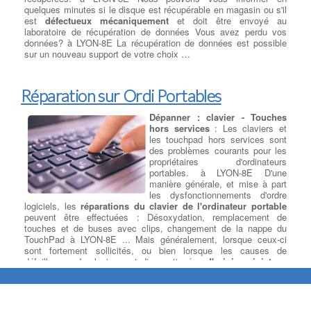
Carte Graphique
: Votre
quelques minutes si le disque est récupérable en magasin ou s'il
ordinateur PC à LYON-8E peut
est
défectueux mécaniquement
et doit être envoyé au
avoir plusieurs type de cartes
laboratoire de récupération de données Vous avez perdu vos
graphiques ou GPU, intégrées et
données? à LYON-8E La récupération de données est possible
dédiées, mais nous devons
sur un nouveau support de votre choix …
choisir quel type de carte utiliser
en fonction des logiciels ou jeux
installés à LYON-8E . Le modèle de carte vidéo sera choisi parmi
les gammes Nvidia ou AMD avec la quantité de mémoire dédiée
Réparation sur Ordi Portables
adaptée à son utilisation à LYON-8E . Exemple : La carte
graphique NVIDIA® GeForce® GTX 1080 est équipée du
Dépanner : clavier - Touches
processus inFET et des technologies GDDR5X (G5X) à bande
hors services
: Les claviers et
passante élevée, ainsi que des fonctionnalités DirectX® 12 pour
les touchpad hors services sont
offrir l'expérience de jeu la plus rapide à LYON-8E , la plus fluide
des problèmes courants pour les
et la plus puissante.
propriétaires d'ordinateurs
portables. à LYON-8E D'une
manière générale, et mise à part
Remplacer un Disque dur par
les dysfonctionnements d'ordre
un SSD
: Nous choisissons un
logiciels, les
réparations du clavier de l'ordinateur portable
disque de remplacement de
peuvent être effectuées : Désoxydation, remplacement de
qualité, de taille égale ou
touches et de buses avec clips, changement de la nappe du
supérieure à celle du disque HS
TouchPad à LYON-8E ... Mais généralement, lorsque ceux-ci
et des meilleures marques du
sont fortement sollicités, ou bien lorsque les causes de
Marché. Lorsque cela est
défaillances du clavier sont diagnostiquées
d'origine sinistre :
souhaité, nous pouvons
renversement café, gouttes d'eau, environnement humide
, le
remplacer le HDD HS par un SSD Sata ou M.2 selon le type de
remplacement d'un clavier défectueux est proposé. A l'inverse, si
carte mère ou bien même rajouter un Disque Dur secondaire en
le clavier de votre ordinateur portable ne fonctionne pas du tout,
plus du SDD Sata primaire . à LYON-8E Le système d'origine est
il n'y a peut-être aucun problème avec le clavier lui-même. Au
ensuite installé sur le nouveau disque dur ou SSD,