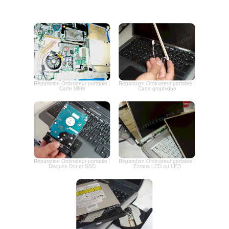
Réparation Ordinateur portable :
Réparation Ordinateur portable :
Carte Mère
Carte graphique
Réparation Ordinateur portable :
Réparation Ordinateur portable :
Disques Dur et SSD
Ecrans LCD ou LED