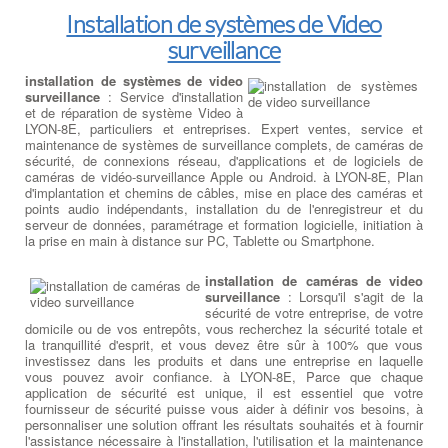
sur nos services de réparation d'ordinateurs et pour planifier votre
ou DDR4.
HP optimisés pour une grande variété de secteurs, de tailles de
remplacement de disque dur ou SSD. Votre satisfaction est notre
Installation de systèmes de Video
bureaux et de besoins de sécurité.
priorité absolue.
Dépanner ou remplacer
surveillance
l’alimentation
:
Dépanner ou
Choisir son Ordinateur Tout-En-
remplacer l'alimentation
: Test
Un à LYON-8E
: Choisir son PC
installation de systèmes de video
Réparation Thermique sur Ordi
de charge et d'alimentation sur
Tout-En-Un :
rapide, puissant et
surveillance
: Service d'installation
votre Pc - Vérification des
évolutif dans le temps
. Un PC
et de réparation de système Video à
Portables
connectiques d'alimentation de
Tout-En-Un doit être confortable à
LYON-8E, particuliers et entreprises. Expert ventes, service et
l'Ordi sur Bloc Alimentation - à
utiliser, avec un grand écran de
maintenance de systèmes de surveillance complets, de caméras de
Réparation ventilation et
LYON-8E - Changement du Bloc
21' minimum, un clavier et une
sécurité, de connexions réseau, d'applications et de logiciels de
thermique sur Pc portable
: Un
Alimentation de l'Ordinateur -
souris ergonomique adaptés aux
caméras de vidéo-surveillance Apple ou Android. à LYON-8E, Plan
dysfonctionnement du ventilateur
Alimentations ATX standard pour Pc sur Bloc Alimentation - à
fonctions courantes, avec
d'implantation et chemins de câbles, mise en place des caméras et
de votre ordinateur portable ou du
LYON-8E -
Recherche de Puissances adaptées entre 300 watts
différents périphériques
points audio indépendants, installation du de l'enregistreur et du
système de transfert thermique
et 1200 watts
- Alimentations Corsair 80 plus certifications pour
informatiques connectés, comme
serveur de données, paramétrage et formation logicielle, initiation à
peut sembler anodin, mais si
PC sur Bloc Alimentation - à LYON-8E - Nettoyage de la
l'imprimante et le scanner
. Le
la prise en main à distance sur PC, Tablette ou Smartphone.
votre ordinateur surchauffe trop
ventilation du Bloc alimentation modulaire.
boîtier de l'ordi Tout-En-Un - doit permettre le rajout ou le
(aérations bouchées, Thermic HS,
changement des composants d'origine tels que:
barrettes
utilisation intensive etc ...), il risque de causer des problèmes
installation de caméras de video
mémoires
,
disque dur ou SSD
, cartes graphiques et cartes
complexes à LYON-8E Impossibilité de démarrer votre PC,
surveillance
: Lorsqu'il s'agit de la
d'extension addon à LYON-8E. L'ordinateur doit rester bien ventilé
panne générale du CPU ou du GPU
, dégradation des chipsets,
sécurité de votre entreprise, de votre
et disposant de suffisamment de place pour favoriser une
perte de données. Si vous pensez que votre ventilateur est peut-
domicile ou de vos entrepôts, vous recherchez la sécurité totale et
aération suffisante. Un ordinateur Tout-En-Un comme le
être en panne, apportez-le immédiatement à votre réparateur
la tranquillité d'esprit, et vous devez être sûr à 100% que vous
permettra de remplacer certains composants informatiques par
local à LYON-8E pour éviter d'autres dommages
investissez dans les produits et dans une entreprise en laquelle
du matériel haut de gamme, telle une
carte graphique
ou une
irréversibles.
:
Chercher Un Réparateur Ordi Portable
vous pouvez avoir confiance. à LYON-8E, Parce que chaque
carte audio de dernière génération. Un PC Tout-En-Un modèle
application de sécurité est unique, il est essentiel que votre
reste la solution adaptée aux
jeux vidéo
et aux professionnels
fournisseur de sécurité puisse vous aider à définir vos besoins, à
du traitement de l'image, de la vidéo et du son à LYON-8E.
personnaliser une solution offrant les résultats souhaités et à fournir
Réparation sur Ordi Portables
l'assistance nécessaire à l'installation, l'utilisation et la maintenance