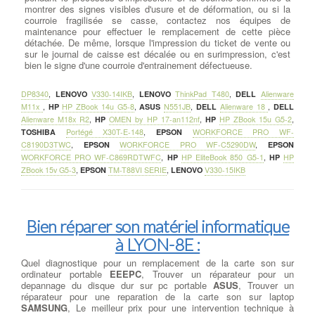
montrer des signes visibles d'usure et de déformation, ou si la
courroie fragilisée se casse, contactez nos équipes de
maintenance pour effectuer le remplacement de cette pièce
détachée. De même, lorsque l'impression du ticket de vente ou
sur le journal de caisse est décalée ou en surimpression, c'est
bien le signe d'une courroie d'entrainement défectueuse.
DP8340
,
LENOVO
V330-14IKB
,
LENOVO
ThinkPad T480
,
DELL
Alienware
M11x
,
HP
HP ZBook 14u G5-8
,
ASUS
N551JB
,
DELL
Alienware 18
,
DELL
Alienware M18x R2
,
HP
OMEN by HP 17-an112nf
,
HP
HP ZBook 15u G5-2
,
TOSHIBA
Portégé X30T-E-148
,
EPSON
WORKFORCE PRO WF-
C8190D3TWC
,
EPSON
WORKFORCE PRO WF-C5290DW
,
EPSON
WORKFORCE PRO WF-C869RDTWFC
,
HP
HP EliteBook 850 G5-1
,
HP
HP
ZBook 15v G5-3
,
EPSON
TM-T88VI SERIE
,
LENOVO
V330-15IKB
Bien réparer son matériel informatique
à LYON-8E :
Quel diagnostique pour un remplacement de la carte son sur
ordinateur portable
EEEPC
, Trouver un réparateur pour un
depannage du disque dur sur pc portable
ASUS
, Trouver un
réparateur pour une reparation de la carte son sur laptop
SAMSUNG
, Le meilleur prix pour une intervention technique à