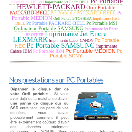
Pc Portable
données. Vous pensez avez perdu vos données ? La
Pc Portable LENOVO
Imprimante Jet Encre DELL
récupération totale ou partielle de données est possible à LYON-
HEWLETT-PACKARD
Ordi Portable
8E.
Pc
PACKARD-BELL
Pc Portable PACKARD-BELL
Portable MEDION
Ordi Portable TOSHIBA
Imprimante Laser
Remplacer un ventilateur pour
Pc Portable PACKARD-BELL
Pc Portable MSI
DELL
CPU Ventirad
:
Changement
Ordinateur Portable SAMSUNG
Imprimante Jet Encre
Ventilation et Thermique
:
Imprimante Jet Encre
BROTHER
Souvent, un ventilateur
LEXMARK
Pc Portable
commencera à émettre d'étranges
Imprimante Laser CANON
Pc Portable SAMSUNG
bruits de grincement ou des
NEC
Imprimante
vibrations en vitesse de pointe.
Pc Portable MEDION
Caisse IBM
Pc Portable IBM
Pc
Parfois, il n'y a aucun
Portable SONY
avertissement et un ventilateur s'arrête silencieusement. Si l'un
des ventilateurs s'est arrêté, vérifiez qu'il est connecté. à LYON-
8E Si le ventilateur est connecté et ne tourne toujours pas, il doit
être remplacé. Le ventilateur d'évacuation est monté à l'arrière du
Nos prestations sur PC Portables
boîtier pour évacuer l'air chaud. Les ventilateurs d'extraction
peuvent également être montés sur le dessus du boîtier, tandis
que les ventilateurs d'admission sont généralement montés sur
Dépanner le disque dur de
le devant ou sur les côtés. à LYON-8E Si tous les ventilateurs de
votre Ordi portable
: Si vous
votre système fonctionnent, mais que le système fonctionne à
avez déjà eu la malchance d'avoir
chaud ou est instable, vous pouvez ajouter d'autres ventilateurs.
une panne de disque dur ou
Si votre boîtier ne peut plus supporter de ventilateurs ou devient
SSD
entrainant une perte de vos
trop fort, envisagez un refroidissement liquide .
données, vous savez
probablement comment il peut
être extrêmement coûteux d'avoir
Dépanner ou remplacer votre
des données totalement
carte graphique
:
Changement
récupérées. à LYON-8E Nous pouvons vous informer en