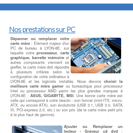
Nos prestations sur PC
Dépanner ou remplacer votre
carte mère
: Elément majeur d'un
PC de bureau à LYON-8E, sur
laquelle votre
processeur, carte
graphique, barrette mémoire
et
autres composants viennent se
greffer, la carte mère doit répondre
à plusieurs critères selon la
configuration de votre ordinateur à
LYON-8E et les logiciels installés. Nous devons
choisir la
meilleure carte mère gamer
ou bureautique pour processeur
Intel ou processeur AMD parmi les plus grandes marques à
LYON-8E :
ASUS, GIGABYTE, MSI
. Une bonne carte mère est
celle qui correspond à votre besoin : son format (mini-ITX, micro-
ATX, ou encore ATX), son évolutivité (USB 3.1, USB 3.0, SATA
III, PCI-express 2.0, etc.) ou son prix (de la carte mère petit prix
à la plus haut de gamme).
Ajouter ou Remplacer un
lecteur - Graveur cd dvd
: