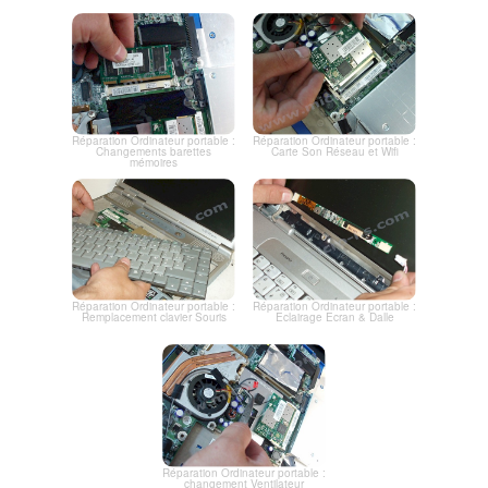
Réparation Ordinateur portable :
Réparation Ordinateur portable :
Changements barettes
Carte Son Réseau et Wifi
mémoires
Réparation Ordinateur portable :
Réparation Ordinateur portable :
Remplacement clavier Souris
Eclairage Ecran & Dalle
Réparation Ordinateur portable :
changement Ventilateur