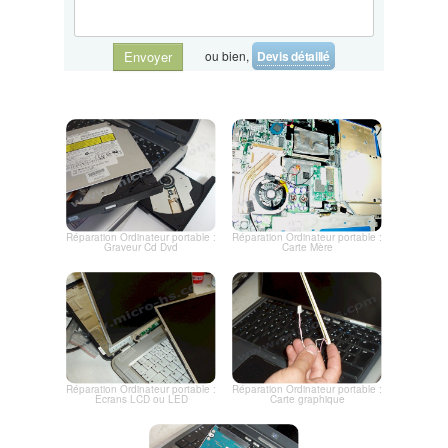
ou bien,
Devis détaillé
Envoyer
Réparation Ordinateur portable :
Réparation Ordinateur portable :
Graveur Cd Dvd
Carte Mère
Réparation Ordinateur portable :
Réparation Ordinateur portable :
Ecrans LCD ou LED
Carte graphique