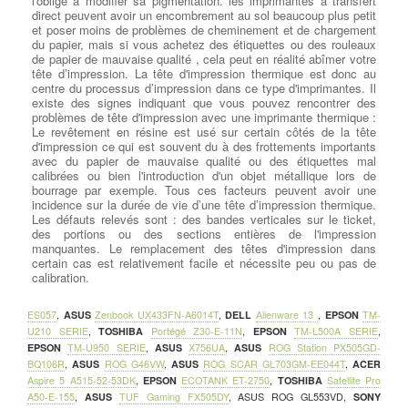
l'oblige à modifier sa pigmentation. les imprimantes à transfert
direct peuvent avoir un encombrement au sol beaucoup plus petit
et poser moins de problèmes de cheminement et de chargement
du papier, mais si vous achetez des étiquettes ou des rouleaux
de papier de mauvaise qualité , cela peut en réalité abîmer votre
tête d’impression. La tête d'impression thermique est donc au
centre du processus d’impression dans ce type d'imprimantes. Il
existe des signes indiquant que vous pouvez rencontrer des
problèmes de tête d'impression avec une imprimante thermique :
Le revêtement en résine est usé sur certain côtés de la tête
d'impression ce qui est souvent du à des frottements importants
avec du papier de mauvaise qualité ou des étiquettes mal
calibrées ou bien l'introduction d'un objet métallique lors de
bourrage par exemple. Tous ces facteurs peuvent avoir une
incidence sur la durée de vie d’une tête d’impression thermique.
Les défauts relevés sont : des bandes verticales sur le ticket,
des portions ou des sections entières de l'impression
manquantes. Le remplacement des têtes d'impression dans
certain cas est relativement facile et nécessite peu ou pas de
calibration.
ES057
,
ASUS
Zenbook UX433FN-A6014T
,
DELL
Alienware 13
,
EPSON
TM-
U210 SERIE
,
TOSHIBA
Portégé Z30-E-11N
,
EPSON
TM-L500A SERIE
,
EPSON
TM-U950 SERIE
,
ASUS
X756UA
,
ASUS
ROG Station PX505GD-
BQ106R
,
ASUS
ROG G46VW
,
ASUS
ROG SCAR GL703GM-EE044T
,
ACER
Aspire 5 A515-52-53DK
,
EPSON
ECOTANK ET-2750
,
TOSHIBA
Satellite Pro
A50-E-155
,
ASUS
TUF Gaming FX505DY
,
ASUS ROG GL553VD
,
SONY