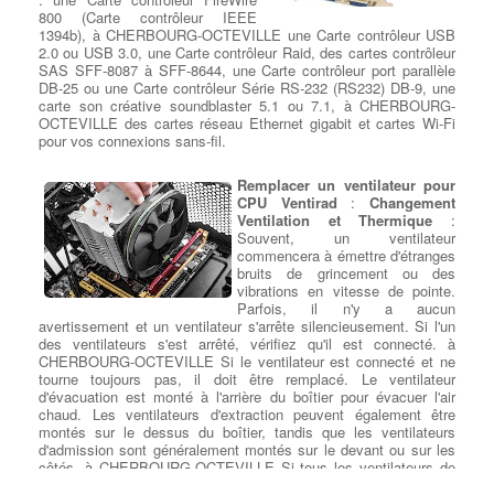
800 (Carte contrôleur IEEE
1394b), à CHERBOURG-OCTEVILLE une Carte contrôleur USB
2.0 ou USB 3.0, une Carte contrôleur Raid, des cartes contrôleur
SAS SFF-8087 à SFF-8644, une Carte contrôleur port parallèle
DB-25 ou une Carte contrôleur Série RS-232 (RS232) DB-9, une
carte son créative soundblaster 5.1 ou 7.1, à CHERBOURG-
OCTEVILLE des cartes réseau Ethernet gigabit et cartes Wi-Fi
pour vos connexions sans-fil.
Remplacer un ventilateur pour
CPU Ventirad
:
Changement
Ventilation et Thermique
:
Souvent, un ventilateur
commencera à émettre d'étranges
bruits de grincement ou des
vibrations en vitesse de pointe.
Parfois, il n'y a aucun
avertissement et un ventilateur s'arrête silencieusement. Si l'un
des ventilateurs s'est arrêté, vérifiez qu'il est connecté. à
CHERBOURG-OCTEVILLE Si le ventilateur est connecté et ne
tourne toujours pas, il doit être remplacé. Le ventilateur
d'évacuation est monté à l'arrière du boîtier pour évacuer l'air
chaud. Les ventilateurs d'extraction peuvent également être
montés sur le dessus du boîtier, tandis que les ventilateurs
d'admission sont généralement montés sur le devant ou sur les
côtés. à CHERBOURG-OCTEVILLE Si tous les ventilateurs de
votre système fonctionnent, mais que le système fonctionne à