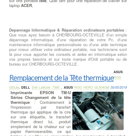
sur ordi portable
IBM
, Quel tarif pour une réparation de clavier sur
laptop
ACER
,
Depannage Informatique & Réparation ordinateurs portables
:
Que vous ayez besoin à CHERBOURG-OCTEVILLE d’un simple
dépannage informatique, d’une réparation de votre Pc, d’une
maintenance informatique personnalisée ou d’une aide technique
pour mieux utiliser votre ordinateur portable, nos techniciens sont
là pour vous apporter les conseils et aides en informatique selon
vos propres besoins et sur toute marque d'Ordi portable ou de
bureau sur CHERBOURG-OCTEVILLE.
ASUS
Remplacement de la Tête thermique
ROG
G53Jw
,
DELL
Dell Latitude 7390
,
ASUS
ROG HERO GL504GM-
30/05/2019
Imprimante EPSON TM-U
Séries Changement de la tête
thermique
: Contrairement à
l'impression par transfert
thermique qui applique de la cire
sur une étiquette, le transfert
thermique direct lui, produit
simplement de la chaleur sur un
papier thermosensible, ce qui