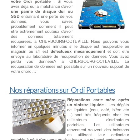
votre Ordi portable
: Si vous
OCTEVILLE peut avoir plusieurs
avez déjà eu la malchance d'avoir
type de cartes graphiques ou
une panne de disque dur ou
GPU, intégrées et dédiées, mais
SSD
entrainant une perte de vos
nous devons choisir quel type de
données, vous savez
carte utiliser en fonction des
probablement comment il peut
logiciels ou jeux installés à CHERBOURG-OCTEVILLE . Le
être extrêmement coûteux d'avoir
modèle de carte vidéo sera choisi parmi les gammes Nvidia ou
des données totalement
AMD avec la quantité de mémoire dédiée adaptée à son
récupérées. à CHERBOURG-OCTEVILLE Nous pouvons vous
utilisation à CHERBOURG-OCTEVILLE . Exemple : La carte
informer en quelques minutes si le disque est récupérable en
graphique NVIDIA® GeForce® GTX 1080 est équipée du
magasin ou s'il est
défectueux mécaniquement
et doit être
processus inFET et des technologies GDDR5X (G5X) à bande
envoyé au laboratoire de récupération de données Vous avez
passante élevée, ainsi que des fonctionnalités DirectX® 12 pour
perdu vos données? à CHERBOURG-OCTEVILLE La
offrir l'expérience de jeu la plus rapide à CHERBOURG-
récupération de données est possible sur un nouveau support de
OCTEVILLE , la plus fluide et la plus puissante.
votre choix …
Ajouter ou Remplacer les
barettes mémoires
:
Ajout
Nos réparations sur Ordi Portables
Barrettes Mémoires
: Toujours
plus gourmand en ressources, les
Réparations carte mère après
logiciels et jeux récents sont de
un sinistre liquide
: Les dégâts
véritables consommateurs de
de liquides (eau, café, bière etc
mémoire. Pour donner un bon
…) sont très fréquents chez les
coup de souffle à votre PC , votre
utilisateurs d'ordinateurs
Mac ou votre PC portable, augmentez la taille de la mémoire
portables. Les utilisateurs
vive de votre ordinateur . à CHERBOURG-OCTEVILLE De la
renversent souvent des boissons
mémoire vive 1 Go à 128 Go de 400 MHz à 4333 MHz, les
en utilisant leur ordinateur
meilleures barrettes mémoires parmi les plus grandes marques
portable à côté d'un verre ou d'un tasse, ce qui peut endommager
Corsair, Crucial, G.Skill et Kingston. à CHERBOURG-