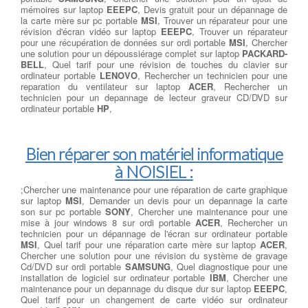
mémoires sur laptop
EEEPC
, Devis gratuit pour un dépannage de
la carte mère sur pc portable
MSI
, Trouver un réparateur pour une
révision d'écran vidéo sur laptop
EEEPC
, Trouver un réparateur
pour une récupération de données sur ordi portable
MSI
, Chercher
une solution pour un dépoussiérage complet sur laptop
PACKARD-
BELL
, Quel tarif pour une révision de touches du clavier sur
ordinateur portable
LENOVO
, Rechercher un technicien pour une
reparation du ventilateur sur laptop
ACER
, Rechercher un
technicien pour un depannage de lecteur graveur CD/DVD sur
ordinateur portable
HP
,
Bien réparer son matériel informatique
à NOISIEL :
;Chercher une maintenance pour une réparation de carte graphique
sur laptop
MSI
, Demander un devis pour un depannage la carte
son sur pc portable
SONY
, Chercher une maintenance pour une
mise à jour windows 8 sur ordi portable
ACER
, Rechercher un
technicien pour un dépannage de l'écran sur ordinateur portable
MSI
, Quel tarif pour une réparation carte mère sur laptop
ACER
,
Chercher une solution pour une révision du système de gravage
Cd/DVD sur ordi portable
SAMSUNG
, Quel diagnostique pour une
installation de logiciel sur ordinateur portable
IBM
, Chercher une
maintenance pour un depannage du disque dur sur laptop
EEEPC
,
Quel tarif pour un changement de carte vidéo sur ordinateur