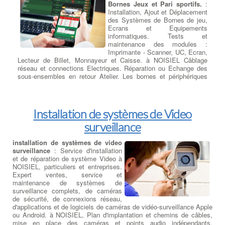
Bornes Jeux et Pari sportifs.
:
Installation, Ajout et Déplacement
des Systèmes de Bornes de jeu,
Ecrans et Equipements
informatiques. Tests et
maintenance des modules :
Imprimante - Scanner, UC, Ecran,
Lecteur de Billet, Monnayeur et Caisse. à NOISIEL Câblage
réseau et connections Electriques. Réparation ou Echange des
sous-ensembles en retour Atelier. Les bornes et périphériques
hors-service sont révisées et remise en état en atelier central à
NOISIEL.
Installation de systèmes de Video
surveillance
installation de systèmes de video
surveillance
: Service d'installation
et de réparation de système Video à
NOISIEL, particuliers et entreprises.
Expert ventes, service et
maintenance de systèmes de
surveillance complets, de caméras
de sécurité, de connexions réseau,
d'applications et de logiciels de caméras de vidéo-surveillance Apple
ou Android. à NOISIEL, Plan d'implantation et chemins de câbles,
mise en place des caméras et points audio indépendants,