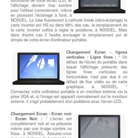
d'une gamme de graves plus importante et est spécialement
luminosité de votre écran LCD, et
optimisé pour les voix féminines de rock et de pop. Le modèle
l'affichage devient trop sombre
supercardioïde du KMS 105 atténue le son sur les côtés et à
pour l'utiliser correctement, même
l’arrière, ce qui le rend parfaitement adapté aux environnements
en poussant l'éclairage à fond. à
de scène bruyants. Toutes les versions partagent une réponse
NOISIEL, Le tube fluorescent à cathode froide (rétro-éclairage) la
hors axe remarquablement non colorée - un grand avantage, en
carte inverter est HS ou dans 68% des cas, le remplacement de
particulier pour la surveillance intra-auriculaire sur scène.
la carte inverter suffira à régler le problème. à NOISIEL, Mais
Source
:
dans d'autre cas il faudra envisager le remplacement pur et
Neumann-Berlin
simple de votre écran d'ordinateur portable.
Choisir une Imprimante Laser à
NOISIEL
:
Soyez plus productif
Changement Ecran - lignes
avec le tout-en-un
: Lorsque
verticales
:
Ligne fines :
° Un
l'espace vous oblige à regrouper
défaut de l'écran du portable dans
vos outils bureautiques, rien de
lequel l'affichage présente des
comparable à l'imprimante tout-
lignes fines verticales ou
en-un HP Color LaserJet Pro MFP
horizontales n'est pas due à un
M180nw . à NOISIEL Bien qu'elle
défaut de flux vidéo ou de carte
offre une variété de fonctions, elle
graphique. à NOISIEL, °
est également l’une des meilleures imprimantes laser pour les
Connectez votre ordinateur portable à un moniteur externe via la
petites entreprises. Ce modèle vous permet d’imprimer jusqu’à
prise VGA et, si l'image est apparaît normalement sur le moniteur
17 pages par minute, de copier tout document couleur ou noir et
externe, il s'agit probablement d'un problème avec l'écran LCD.
blanc et de numériser les photos les plus frappantes avec une
résolution exceptionnelle. à NOISIEL Choisissez entre la
Changement Ecran - Ecran noir
connectivité USB pour les vitesses les plus rapides ou passez
:
Ecran Noir :
° L'écran est
au sans fil avec la connexion WiFi 802.11 prise en charge. Ce
complètement noir et ne présente
modèle à prix abordable prend facilement en charge des équipes
même pas une image sombre ou
de cinq personnes maximum.
floue. à NOISIEL, Assurez-vous