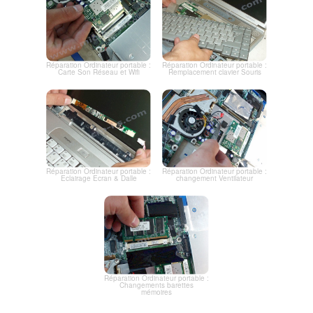
Réparation Ordinateur portable :
Réparation Ordinateur portable :
Carte Son Réseau et Wifi
Remplacement clavier Souris
Réparation Ordinateur portable :
Réparation Ordinateur portable :
Eclairage Ecran & Dalle
changement Ventilateur
Réparation Ordinateur portable :
Changements barettes
mémoires