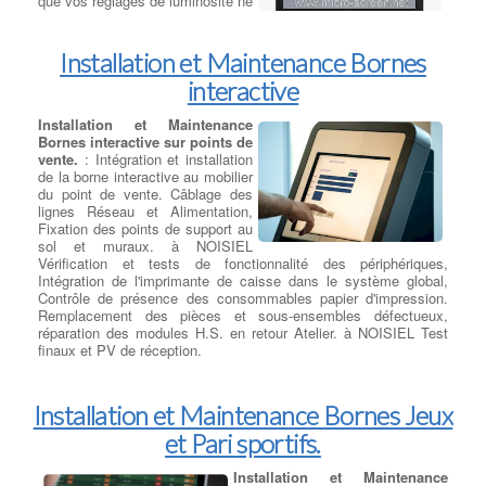
que vos réglages de luminosité ne
sont pas réduits. Si vous
branchez l'ordinateur portable à un
moniteur externe via la prise vga et si l'image s'affiche
Installation et Maintenance Bornes
correctement le système de rétro-éclairage doit être défectueux.
interactive
Si les 2 sorties possibles VGA / Hdmi ne fonctionnent pas sur un
écran externe, il s'agira de vérifier le Chipset Graphique.
Installation et Maintenance
Bornes interactive sur points de
vente.
: Intégration et installation
de la borne interactive au mobilier
du point de vente. Câblage des
lignes Réseau et Alimentation,
Fixation des points de support au
sol et muraux. à NOISIEL
Vérification et tests de fonctionnalité des périphériques,
Intégration de l'imprimante de caisse dans le système global,
Contrôle de présence des consommables papier d'impression.
Remplacement des pièces et sous-ensembles défectueux,
réparation des modules H.S. en retour Atelier. à NOISIEL Test
finaux et PV de réception.
Installation et Maintenance Bornes Jeux
et Pari sportifs.
Installation et Maintenance