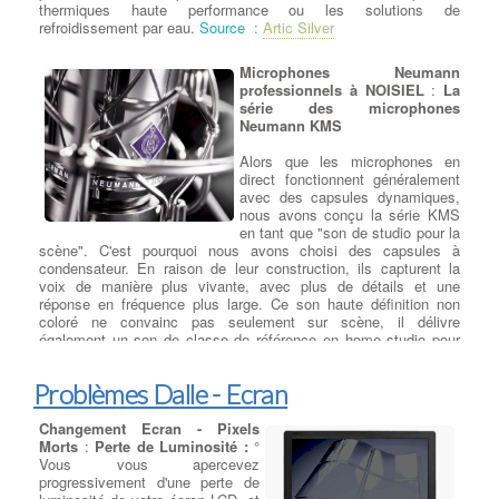
thermiques haute performance ou les solutions de
fabricants d'ordinateurs portables peuvent utiliser plus qu'un seul
refroidissement par eau.
Source :
Artic Silver
type d'écran diffèrent pour un même
modèle d'ordinateur
portable
. En plus de cela à NOISIEL, les fabricants d'écrans
LCD publie de nouveaux modèles tous les 3-6 mois et votre
Microphones Neumann
écran d'origine peuvent être dépassés techniquement ou bien ne
professionnels à NOISIEL
:
La
plus être disponible. Il existe des
modèles d'écrans plus
série des microphones
récents
sur le marché et ils auront une meilleure paramètres
Neumann KMS
électriques et optiques, ce qui permettra quand même la remise
en état de votre ordinateur portable.
:
Devis Réparateur Ordi
Alors que les microphones en
Portable
direct fonctionnent généralement
avec des capsules dynamiques,
nous avons conçu la série KMS
en tant que "son de studio pour la
scène". C'est pourquoi nous avons choisi des capsules à
condensateur. En raison de leur construction, ils capturent la
voix de manière plus vivante, avec plus de détails et une
réponse en fréquence plus large. Ce son haute définition non
coloré ne convainc pas seulement sur scène, il délivre
également un son de classe de référence en home studio pour
les voix, les guitares acoustiques et les cuivres avec une
élégance et une transparence supérieures.
Problèmes Dalle - Ecran
Trois versions pour une solution sur mesure
Changement Ecran - Pixels
Morts
:
Perte de Luminosité :
°
Le KMS 104 et le KMS 104 plus ont un motif cardioïde qui
Vous vous apercevez
atténue parfaitement le son de l'arrière; Le KMS 104 plus dispose
progressivement d'une perte de