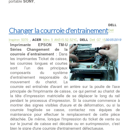
portable
SONY
,
DELL
Changer la courroie d'entrainement
Dell
Inspiron 5370
,
ACER
Nitro 5 AN515-52-52YC
,
DELL
Dell G7 15
30/05/2019
Imprimante EPSON TM-U
Séries Changement de la
courroie d’entrainement
: Dans
les imprimantes Ticket de caisse,
les courroies longues et courtes
sont l’un des principaux
composants du système
d’entraînement responsable du
mouvement du chariot. La
courroie est entraînée d'avant en arrière sur la poulie de l'axe
principale de l'imprimante de caisse, ce qui permet au chariot de
la tête d’impression matricielle de se déplacer le long du rail
pendant le processus d’impression. Si la courroie commence à
montrer des signes visibles d'usure et de déformation, ou si la
courroie fragilisée se casse, contactez nos équipes de
maintenance pour effectuer le remplacement de cette pièce
détachée. De même, lorsque l'impression du ticket de vente ou
sur le journal de caisse est décalée ou en surimpression, c'est
bien le signe d'une courroie d'entrainement défectueuse.