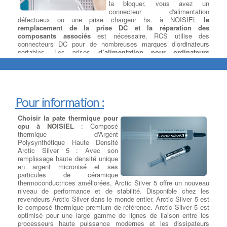
la bloquer, vous avez un
connecteur d'alimentation
défectueux ou une prise chargeur hs. à NOISIEL
le
remplacement de la prise DC et la réparation des
composants associés
est nécessaire. RCS utilise des
connecteurs DC pour de nombreuses marques d’ordinateurs
portables. Les prises
d’alimentation pour ordinateurs
portables
provoquent des arrêts à cause de l’oxydation et de
l’usure normale ou que les embouts d’adaptateur universel ne
s’ajustent pas parfaitement, ce qui provoque l’enroulement du
jack, ce qui affaiblit les joints de soudure et endommage le jack.
à NOISIEL Lorsque le connecteur DV est desserrée, l'étape la
Pour information :
plus importante consiste à cesser de la faire bouger et à la
remplacer ou à la refaire. Ainsi RCS propose
la réparation de
votre carte mère
si le connecteur d'alimentation pour ordinateur
Choisir la pate thermique pour
portable ne fonctionne pas.
:
Réparateur Pour Ordi Portable
cpu à NOISIEL
: Composé
thermique d'Argent
Polysynthétique Haute Densité
Remplacer un ecran sur
Arctic Silver 5 : Avec son
ordinateur portable
: RCS
remplissage haute densité unique
spécialiste des écrans de
en argent micronisé et ses
remplacement
LCD et LED pour :
particules de céramique
ordinateur portable, tablettes et
thermoconductrices améliorées, Arctic Silver 5 offre un nouveau
smartphones, avec : Un grand
niveau de performance et de stabilité. Disponible chez les
choix de références à NOISIEL :
revendeurs Arctic Silver dans le monde entier. Arctic Silver 5 est
plus de 73000 articles, Une vaste
le composé thermique premium de référence. Arctic Silver 5 est
connaissance des
pièces détachées informatiques
, Une
optimisé pour une large gamme de lignes de liaison entre les
expérience de plus de 15 ans dans la réparation d'ordinateurs
processeurs haute puissance modernes et les dissipateurs
portables, Des tarifs moins chers et des délais optimisés. Les