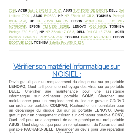
7590
,
ACER
Spin 3 SP314-51-34YA
,
ASUS
TUF FX504GE-E4031T
,
DELL
Dell
Latitude 7290
,
ASUS
E403SA
,
HP
HP ZBook 15 G5-2
,
TOSHIBA
Portégé
X30T-E-178
,
HP
HP ZBook 14u G5
,
EPSON
WORKFORCE PRO WF-
M5799DWF
,
EPSON
TM-U330 SERIE
,
LENOVO
V330-14IKB
,
TOSHIBA
Portege Z30-E-10P
,
HP
HP ZBook 17 G5-3
,
DELL
Dell G7 15 7588
,
ACER
Predator Helios 300 PH315-51-72JY
,
TOSHIBA
Portégé A30-C-1RH
,
EPSON
ECOTANK L555
,
TOSHIBA
Satellite Pro A50-C-1ZR
Vérifier son matériel informatique sur
NOISIEL :
Devis gratuit pour un remplacement du disque dur sur pc portable
LENOVO
, Quel tarif pour une nettoyage des virus sur pc portable
DELL
, Chercher une maintenance pour une assistance
informatique sur ordinateur portable
SONY
, Chercher une
maintenance pour un remplacement du lecteur graveur CD/DVD
sur ordinateur portable
COMPAQ
, Rechercher un technicien pour
un depannage du disque dur sur pc portable
LENOVO
, Devis
gratuit pour un changement d'écran sur ordinateur portable
SONY
,
Quel tarif pour un changement de carte graphique sur ordi portable
ASUS
, Quel diagnostique pour un remplacement de l'écran sur ordi
portable
PACKARD-BELL
, Demander un devis pour une réparation