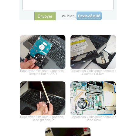
ou bien,
Devis détaillé
Envoyer
Réparation Ordinateur portable :
Réparation Ordinateur portable :
Disques Dur et SSD
Graveur Cd Dvd
Réparation Ordinateur portable :
Réparation Ordinateur portable :
Carte graphique
Carte Mère