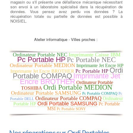
magasin ou s'il présente une défaillance mécanique nécessitant
son envoi à un laboratoire spécialisé dans la récupération de
données. Vous pensez avez perdu vos données ? La
récupération totale ou partielle de données est possible à
NOISIEL.
Ajouter ou Remplacer un
lecteur - Graveur cd dvd
:
Atelier informatique - Villes proches :
Rajout ou Réparation lecteurs
DC/DVD
: Pour la lecture et la
gravure de tous vos médias
Ordinateur Portable NEC
Imprimante Caisse IBM
Cdrom ou DVD, nous avons
Pc Portable HP
Pc Portable NEC
sélectionné pour vous le meilleur
Ordinateur Portable MEDION
Imprimante Jet Encre HP
des lecteurs et graveurs CD/DVD
Ordi
Pc Portable HP
et Blu-ray. à NOISIEL Que vous recherchiez un lecteur-graveur
Imprimante Jet Encre BROTHER
Portable COMPAQ
Imprimante Jet
Optique interne ou externe, nous remplaçons votre lecteur HS
Encre BROTHER
par un lecteur/Graveur des plus grandes marques : LG,
Ordinateur Portable
Samsung, Asus, Lite-On et Pioneer … à NOISIEL CD-ROM,
Ordi Portable MEDION
TOSHIBA
DVD-ROM et les lecteurs Blu-ray sont disponibles dans les types
Ordinateur Portable SAMSUNG
Pc Portable COMPAQ
Pc
de lecteurs réinscriptibles. RW ont toutes les fonctionnalités de
Ordinateur Portable COMPAQ
Ordinateur
Portable DELL
leurs homologues en lecture seule, mais peut aussi écrire des
Ordi Portable SAMSUNG
Portable HP
Pc Portable
données sur le disque. Écrire des vitesses sont généralement
MSI
plus lent que vitesses de lecture pour maintenir la stabilité .
Pc Portable SONY
Nos réparations sur Ordi Portables