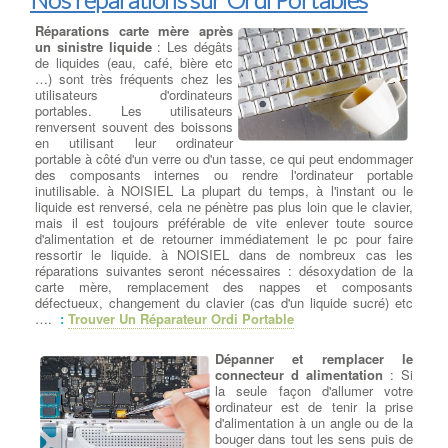
Réparations carte mère après
un sinistre liquide
: Les dégâts
de liquides (eau, café, bière etc
…) sont très fréquents chez les
utilisateurs d'ordinateurs
portables. Les utilisateurs
renversent souvent des boissons
en utilisant leur ordinateur
portable à côté d'un verre ou d'un tasse, ce qui peut endommager
des composants internes ou rendre l'ordinateur portable
inutilisable. à NOISIEL La plupart du temps, à l'instant ou le
liquide est renversé, cela ne pénètre pas plus loin que le clavier,
mais il est toujours préférable de vite enlever toute source
d'alimentation et de retourner immédiatement le pc pour faire
ressortir le liquide. à NOISIEL dans de nombreux cas les
réparations suivantes seront nécessaires : désoxydation de la
carte mère, remplacement des nappes et composants
défectueux, changement du clavier (cas d'un liquide sucré) etc
….
:
Trouver Un Réparateur Ordi Portable
Dépanner et remplacer le
connecteur d alimentation
: Si
la seule façon d'allumer votre
ordinateur est de tenir la prise
d'alimentation à un angle ou de la
bouger dans tout les sens puis de