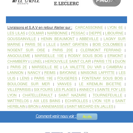
Livraisons et S.A.V en retour Atelier sur :
CARCASSONNE
LYON 6E
|
|
LES LILAS
COLMAR
NARBONNE
PESSAC
DIEPPE
LIBOURNE
|
|
|
|
|
|
GOUSSAINVILLE
HENIN BEAUMONT
ABBEVILLE
LAGNY SUR
|
|
|
MARNE
PARIS 5E
LILLE
SAINT GRATIEN
BOIS COLOMBES
|
|
|
|
|
NOGENT SUR OISE
PARIS 20E
CLERMONT FERRAND
|
|
|
ANGOULEME
MARSEILLE 10E
ROSNY SOUS BOIS
ERMONT
|
|
|
|
CHAMBERY
LUNEL
HEROUVILLE SAINT CLAIR
PARIS 17E
DIJON
|
|
|
|
PARIS 2E
MARSEILLE 8E
LA VALETTE DU VAR
CAMBRAI
|
|
|
|
|
LANNION
NANCY
REIMS
BAYONNE
MAISONS LAFFITTE
LES
|
|
|
|
|
ULIS
LENS
PARIS 19E
FOUGERES
FONTENAY SOUS BOIS
|
|
|
|
|
BOULOGNE SUR MER
VANVES
LE KREMLIN BICETRE
|
|
|
VILLEPARISIS
SIX FOURS LES PLAGES
ANNECY
SAINTE FOY LES
|
|
|
LYON
CHATELLERAULT
SAINT NAZAIRE
TOURNEFEUILLE
|
|
|
|
WATTRELOS
AIX LES BAINS
ECHIROLLES
LYON 1ER
SAINT
|
|
|
|
HERBLAIN
BRON
ANNEMASSE
SAINT MEDARD EN JALLES
|
|
|
|
Comment venir nous voir :
Accès