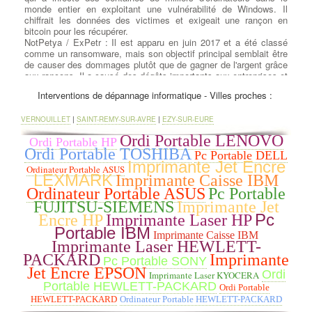
monde entier en exploitant une vulnérabilité de Windows. Il
chiffrait les données des victimes et exigeait une rançon en
bitcoin pour les récupérer.
NotPetya / ExPetr : Il est apparu en juin 2017 et a été classé
comme un ransomware, mais son objectif principal semblait être
de causer des dommages plutôt que de gagner de l'argent grâce
aux rançons. Il a causé des dégâts importants aux entreprises et
aux infrastructures informatiques.
Interventions de dépannage informatique - Villes proches :
Conficker : Lancé en 2008, Conficker était un ver informatique
qui se propageait rapidement en exploitant des vulnérabilités
dans les systèmes Windows. Il pouvait prendre le contrôle
VERNOUILLET
|
SAINT-REMY-SUR-AVRE
|
EZY-SUR-EURE
complet des ordinateurs infectés.
Ordi Portable LENOVO
Ordi Portable HP
Zeus (Zbot) : C'était un cheval de Troie financier très dangereux
Ordi Portable TOSHIBA
qui visait principalement à voler des informations sensibles,
Pc Portable DELL
Imprimante Jet Encre
telles que les identifiants bancaires et les mots de passe.
Ordinateur Portable ASUS
Stuxnet : Découvert en 2010, Stuxnet était un ver informatique
LEXMARK
Imprimante Caisse IBM
sophistiqué conçu pour cibler les systèmes de contrôle
Ordinateur Portable ASUS
Pc Portable
industriels, en particulier ceux liés au programme nucléaire
FUJITSU-SIEMENS
Imprimante Jet
iranien. Il est considéré comme l'une des premières armes
Pc
Encre HP
Imprimante Laser HP
cybernétiques déployées pour attaquer des infrastructures
Portable IBM
critiques.
Imprimante Caisse IBM
Cryptolocker : C'était un ransomware qui a commencé à circuler
Imprimante Laser HEWLETT-
en 2013. Il chiffrait les fichiers des victimes et demandait une
PACKARD
Imprimante
Pc Portable SONY
rançon pour les décrypter.
Jet Encre EPSON
Ordi
Imprimante Laser KYOCERA
Mirai : Apparu en 2016, Mirai était un logiciel malveillant de type
Portable HEWLETT-PACKARD
botnet qui infectait principalement les objets connectés (IoT) pour
Ordi Portable
les recruter dans un réseau de bots, qui pouvait ensuite être
HEWLETT-PACKARD
Ordinateur Portable HEWLETT-PACKARD
utilisé pour lancer des attaques DDoS massives.