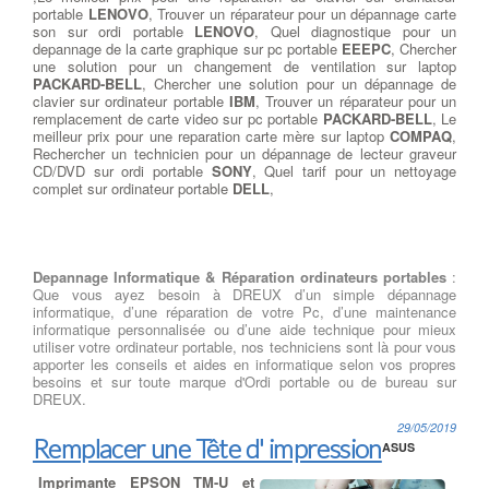
portable
LENOVO
, Trouver un réparateur pour un dépannage carte
son sur ordi portable
LENOVO
, Quel diagnostique pour un
depannage de la carte graphique sur pc portable
EEEPC
, Chercher
une solution pour un changement de ventilation sur laptop
PACKARD-BELL
, Chercher une solution pour un dépannage de
clavier sur ordinateur portable
IBM
, Trouver un réparateur pour un
remplacement de carte video sur pc portable
PACKARD-BELL
, Le
meilleur prix pour une reparation carte mère sur laptop
COMPAQ
,
Rechercher un technicien pour un dépannage de lecteur graveur
CD/DVD sur ordi portable
SONY
, Quel tarif pour un nettoyage
complet sur ordinateur portable
DELL
,
Depannage Informatique & Réparation ordinateurs portables
:
Que vous ayez besoin à DREUX d’un simple dépannage
informatique, d’une réparation de votre Pc, d’une maintenance
informatique personnalisée ou d’une aide technique pour mieux
utiliser votre ordinateur portable, nos techniciens sont là pour vous
apporter les conseils et aides en informatique selon vos propres
besoins et sur toute marque d'Ordi portable ou de bureau sur
DREUX.
29/05/2019
Remplacer une Tête d' impression
ASUS
Imprimante EPSON TM-U et