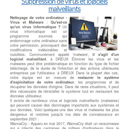
Suppression de virus et logiciels
malveillants
Nettoyage de votre ordinateur -
Virus et Malware
:
Qu'est-ce
qu'un virus informatique ?
Un
virus informatique est un
programme sournois qui
endommage votre ordinateur sans
votre permission, provoquant des
modifications indésirables et
nuisibles. Communément appelé 'malware',
il s'agit d'un
logiciel malveillant
. à DREUX Éliminer les virus et les
malwares peut être problématique en fonction du type de fichier
téléchargé, de la durée de l'infection et des actions ultérieures
entreprises par l'utilisateur. à DREUX Dans la plupart des cas,
notre équipe est en mesure de
restaurer le système
d'exploitation de votre ordinateur
, les programmes et de
récupérer les données d'origine. Dans de rares situations, il peut
être nécessaire de réinstaller le système tout en restaurant les
données utilisateur.
Il existe de nombreux virus et logiciels malveillants (malwares)
qui peuvent causer des dommages importants aux systèmes et
aux données. Voici quelques-uns des virus et malwares les plus
dangereux et notoires jusqu'à ma date de connaissance en
septembre 2021 :
WannaCry : Apparu en mai 2017, WannaCry était un ransomware
qui a infecté des centaines de milliers d'ordinateurs dans le