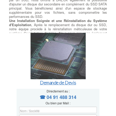
d'ajouter un disque dur secondaire en complément du SSD SATA
principal. Vous bénéficierez ainsi d'un espace de stockage
supplémentaire pour vos fichiers, sans compromettre les
performances du SSD.
Une Installation Soignée et une Réinstallation du Système
d'Exploitation
, Après le remplacement du disque dur ou SSD,
notre équipe procède à la réinstallation méticuleuse de votre
système d'exploitation d'origine. Nous nous assurons également
de respecter la licence utilisateur du client pour une expérience
sans tracas.
Exploitez la Puissance du M.2 : Installation Selon Votre
Modèle
, Si votre carte mère est équipée d'un port M.2
disponible, à DREUX nous proposons l'installation de SSD M.2
SATA ou PCIe, selon les spécifications de votre modèle. Vous
pourrez ainsi exploiter pleinement la rapidité de cette technologie
de pointe.
Transfert de Données Sécurisé et Précis
, Nous comprenons
l'importance de vos données personnelles et professionnelles.
C'est pourquoi nous prenons le plus grand soin de transférer vos
Demande de Devis
données récupérées sur le nouveau disque en respectant les
répertoires que vous avez préalablement déterminés. Votre
contenu reste intact et accessible comme avant, sans risque de
Directement au :
perte de données. Améliorez les performances de votre
☎ 04 91 488 314
ordinateur en optant pour notre service de remplacement de
Ou bien par Mail :
disque dur et SSD. Faites confiance à notre équipe compétente
pour une migration en douceur vers la rapidité, la fiabilité et
l'efficacité d'un SSD.
à DREUX Contactez-nous dès aujourd'hui pour en savoir plus sur