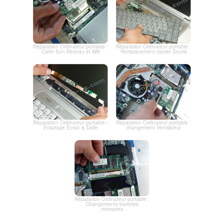
Réparation Ordinateur portable :
Réparation Ordinateur portable :
Carte Son Réseau et Wifi
Remplacement clavier Souris
Réparation Ordinateur portable :
Réparation Ordinateur portable :
Eclairage Ecran & Dalle
changement Ventilateur
Réparation Ordinateur portable :
Changements barettes
mémoires