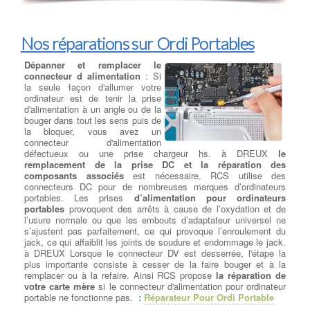
Emotet : C'était un cheval de Troie bancaire qui a évolué pour
devenir l'un des malwares les plus polyvalents et dangereux. Il
pouvait être utilisé pour voler des informations, propager d'autres
Nos réparations sur Ordi Portables
malwares et lancer des attaques de phishing.
Il est important de noter que de nouveaux virus et malwares
peuvent apparaître à tout moment, et la nature des menaces
Dépanner et remplacer le
informatiques évolue constamment. Les utilisateurs doivent donc
connecteur d alimentation
: Si
rester vigilants, garder leur système et leurs logiciels à jour,
la seule façon d'allumer votre
utiliser des solutions de sécurité fiables, et faire preuve de
ordinateur est de tenir la prise
prudence lorsqu'ils naviguent sur Internet et ouvrent des fichiers
d'alimentation à un angle ou de la
provenant de sources inconnues.
bouger dans tout les sens puis de
la bloquer, vous avez un
connecteur d'alimentation
défectueux ou une prise chargeur hs. à DREUX
le
Nos prestations sur PC
remplacement de la prise DC et la réparation des
composants associés
est nécessaire. RCS utilise des
Dépanner ou remplacer votre
connecteurs DC pour de nombreuses marques d’ordinateurs
carte mère
: Elément majeur d'un
portables. Les prises
d’alimentation pour ordinateurs
PC de bureau à DREUX, sur
portables
provoquent des arrêts à cause de l’oxydation et de
laquelle votre
processeur, carte
l’usure normale ou que les embouts d’adaptateur universel ne
graphique, barrette mémoire
et
s’ajustent pas parfaitement, ce qui provoque l’enroulement du
autres composants viennent se
jack, ce qui affaiblit les joints de soudure et endommage le jack.
greffer, la carte mère doit répondre
à DREUX Lorsque le connecteur DV est desserrée, l'étape la
à plusieurs critères selon la
plus importante consiste à cesser de la faire bouger et à la
configuration de votre ordinateur à
remplacer ou à la refaire. Ainsi RCS propose
la réparation de
DREUX et les logiciels installés. Nous devons
choisir la
votre carte mère
si le connecteur d'alimentation pour ordinateur
meilleure carte mère gamer
ou bureautique pour processeur
portable ne fonctionne pas.
:
Réparateur Pour Ordi Portable
Intel ou processeur AMD parmi les plus grandes marques à