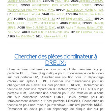
Vivobook S430UAN-EB157T
,
LENOVO
V130-15IKB
,
ASUS
Zenbook UX410UA-
GV350R
,
EPSON
WORKFORCE PRO WF-C8690DWF SERIES
,
EPSON
WORKFORCE PRO WF-6590DTWFC
,
EPSON
EXPRESSION HOME XP-455
,
HP
HP EliteBook 1040 G4
,
STAR
Star mPOP
,
TOSHIBA
Satellite Pro A50-C-
24V
,
TOSHIBA
Satellite Pro A50-E-162
,
HP
HP EliteBook x360 1030-1
,
EPSON
WORKFORCE PRO WF-C869RDTWFC
,
ASUS
P5340FA
,
EPSON
TM-M10
SERIE
,
ACER
Nitro 5 AN515-52-52YC
,
ACER
Aspire 7 Gaming Edition A715-
72G-77BZ
,
ACER
Swift 3 SF314-52G-72R4 Gris
,
HP
HP EliteBook 735 G5
,
ASUS
Pro 15 N580VD
,
DELL
Alienware M11x R2
Chercher des pièces d'ordinateur à
DREUX :
Chercher une maintenance pour un ajout de mémoires sur pc
portable
DELL
, Quel diagnostique pour un depannage de la video
sur ordi portable
HP
, Chercher une solution pour un depannage
d'écran sur laptop
EEEPC
, Chercher une maintenance pour un
changement de clavier sur ordi portable
LENOVO
, Rechercher un
technicien pour une reparation du lecteur graveur CD/DVD sur pc
portable
IBM
, Chercher une solution pour une révision de disque
dur sur ordinateur portable
SONY
, Devis gratuit pour un
remplacement d'écran sur ordi portable
LENOVO
, Rechercher un
technicien pour une mise à jour windows 8 sur ordi portable
ASUS
,
Demander un devis pour un depannage de disque dur sur pc