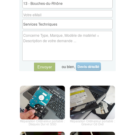
nos services de réparation d'ordinateurs et pour planifier votre
remplacement de disque dur ou SSD. Votre satisfaction est notre
priorité absolue.
ou bien,
Devis détaillé
Envoyer
Réparation Ordinateur portable :
Réparation Ordinateur portable :
Disques Dur et SSD
Graveur Cd Dvd