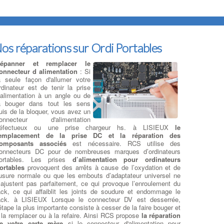
os réparations sur Ordi Portables
épanner et remplacer le
onnecteur d alimentation
: Si
a seule façon d'allumer votre
rdinateur est de tenir la prise
'alimentation à un angle ou de
a bouger dans tout les sens
uis de la bloquer, vous avez un
onnecteur d'alimentation
éfectueux ou une prise chargeur hs. à LISIEUX
le
emplacement de la prise DC et la réparation des
omposants associés
est nécessaire. RCS utilise des
onnecteurs DC pour de nombreuses marques d’ordinateurs
ortables. Les prises
d’alimentation pour ordinateurs
ortables
provoquent des arrêts à cause de l’oxydation et de
’usure normale ou que les embouts d’adaptateur universel ne
’ajustent pas parfaitement, ce qui provoque l’enroulement du
ack, ce qui affaiblit les joints de soudure et endommage le
ack. à LISIEUX Lorsque le connecteur DV est desserrée,
'étape la plus importante consiste à cesser de la faire bouger et
 la remplacer ou à la refaire. Ainsi RCS propose
la réparation
e votre carte mère
si le connecteur d'alimentation pour