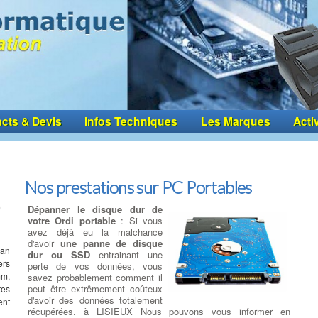
cts & Devis
Infos Techniques
Les Marques
Acti
Nos prestations sur PC Portables
Dépanner le disque dur de
votre Ordi portable
: Si vous
avez déjà eu la malchance
d'avoir
une panne de disque
ran
dur ou SSD
entrainant une
ers
perte de vos données, vous
mm,
savez probablement comment il
peut être extrêmement coûteux
tes
d'avoir des données totalement
ent
récupérées. à LISIEUX Nous pouvons vous informer en