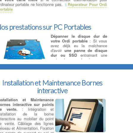
rdinateur portable ne fonctionne pas.
:
Réparateur Pour Ordi
ortable
os prestations sur PC Portables
Dépanner le disque dur de
votre Ordi portable
: Si vous
avez déjà eu la malchance
d'avoir
une panne de disque
dur ou SSD
entrainant une
perte de vos données, vous
savez probablement comment il
peut être extrêmement coûteux
d'avoir des données totalement
écupérées. à LISIEUX Nous pouvons vous informer en
Installation et Maintenance Bornes
uelques minutes si le disque est récupérable en magasin ou
'il est
défectueux mécaniquement
et doit être envoyé au
interactive
aboratoire de récupération de données Vous avez perdu vos
onnées? à LISIEUX La récupération de données est possible
nstallation et Maintenance
ur un nouveau support de votre choix …
ornes interactive sur points
e vente.
: Intégration et
nstallation de la borne
nteractive au mobilier du point
éparation sur Ordi Portables
e vente. Câblage des lignes
éseau et Alimentation, Fixation
épannage : ventilateur de
es points de support au sol et