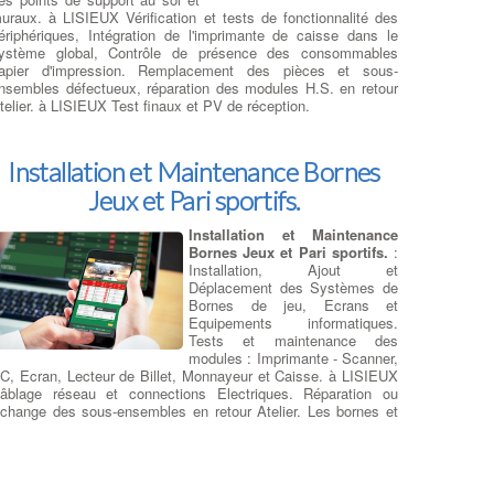
rdinateur
: Souvent, un
uraux. à LISIEUX Vérification et tests de fonctionnalité des
entilateur d'ordinateur à
ériphériques, Intégration de l'imprimante de caisse dans le
ISIEUX commencera à émettre
ystème global, Contrôle de présence des consommables
'étranges bruits de grincement
apier d'impression. Remplacement des pièces et sous-
u des vibrations en vitesse de
nsembles défectueux, réparation des modules H.S. en retour
ointe. Parfois, il n'y a aucun
telier. à LISIEUX Test finaux et PV de réception.
vertissement et la vitesse du
entilateur de pc faiblira
rogressivement ou s'arrête silencieusement. Si l'un des
entilateurs d'ordi est arrêté, vérifiez qu'il est bien connecté à
Installation et Maintenance Bornes
on alimentation. Si le ventilateur à LISIEUX est connecté et
Jeux et Pari sportifs.
e tourne toujours pas malgré la surchauffe du processeur
oncerné,
il doit être rapidement remplacé et la pâte
hermique changée
. Le ventilateur de CPU ou de processeur
Installation et Maintenance
st monté à l'arrière du boîtier pour évacuer l'air chaud. Les
Bornes Jeux et Pari sportifs.
:
entilateurs d'extraction peuvent également être montés sur le
Installation, Ajout et
essus du boîtier, tandis que les ventilateurs d'admission sont
Déplacement des Systèmes de
énéralement montés sur le devant ou sur les côtés. Si tous
Bornes de jeu, Ecrans et
es ventilateurs de votre système CPU à LISIEUX fonctionnent,
Equipements informatiques.
ais que l'ordi reste chaud ou est instable, vous pouvez ajouter
Tests et maintenance des
'autres ventilateurs ou bien effectuer une réparation de
modules : Imprimante - Scanner,
'ensemble du système de refroidissement du PC. Si votre
C, Ecran, Lecteur de Billet, Monnayeur et Caisse. à LISIEUX
oîtier ne peut plus supporter de ventilateurs ou devient trop
âblage réseau et connections Electriques. Réparation ou
ort, vous pouvez aussi envisagez un refroidissement liquide à
change des sous-ensembles en retour Atelier. Les bornes et
ISIEUX.
:
Devis Réparateur Ordi Portable
ériphériques hors-service sont révisées et remise en état en
telier central à LISIEUX.
Dépanner : clavier - Touches
hors services
: Les claviers et