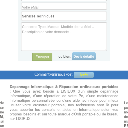
ou bien,
Devis détaillé
Envoyer
Comment venir nous voir :
Accès
Depannage Informatique & Réparation ordinateurs portables
: Que vous ayez besoin à LISIEUX d’un simple dépannage
informatique, d’une réparation de votre Pc, d’une maintenance
informatique personnalisée ou d’une aide technique pour mieux
ble
Le
utiliser votre ordinateur portable, nos techniciens sont là pour
eur
po
vous apporter les conseils et aides en informatique selon vos
une
mè
propres besoins et sur toute marque d'Ordi portable ou de bureau
BM
,
d
sur LISIEUX.
sur
ma
un
E