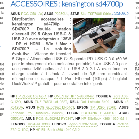
ACCESSOIRES : kensington sd4700p
une
mè
sur
l'
 la
so
ASUS
ROG G501JW
,
ASUS
P2530UJ
,
STAR
Star TSP700II Série
,
10/05/2019
 un
Tr
Distribution accessoires :
ion
or
kensington sd4700p
:
di
SD4700P Double station
d'accueil 2K 5 Gbps USB-C &
USB 3.0 avec adaptateur 135W
- DP et HDMI - Win / Mac :
r
SD4700P – La solution
évolutive
: Vitesse de transfert
5 Gbps / Alimentation USB-C: Supporte PD USB-C 3.0 (60 W
pour le chargement d’un ordinateur portable) / 4 x USB 3.0 pour
que
;L
une productivité optimale / 1 x USB 3.0 2.1 A avec fonction
age
P
charge rapide / 1 Jack à l’avant de 3,5 mm combinant
uit
du
microphone et casque / 1 Port Ethernet (1Gbps) / Logiciel
der
un
DockWorks™ gratuit – pour une station intelligente
ble
te
ows
T
 un
in
HP
HP ZBook 15u G5-1
,
HP
OMEN by HP 15-dc0004nf
,
TOSHIBA
Tecra A50-
our
ch
C-1ZQ
,
ASUS
TUF 765DU-AU052T
,
DELL
Dell Latitude 5490
,
ASUS
15
uel
Qu
X512UA
,
ASUS
ROG GL503GE-EN040T
,
EPSON
TM-U295 SERIE
,
ASUS
sur
ta
age
Zenbook Pro UX550VD-BN022R
,
EPSON
ECOTANK ET-M3140
,
ASUS
po
ca
G552VX
,
ASUS
ROG GL502VM-FY534T
,
HP
HP EliteBook x360 1030 G3-1
,
LENOVO
ThinkPad X390
,
LENOVO
Legion Y720-15IKB
,
TOSHIBA
Portégé
Z30-C-1DG
,
HP
HP EliteBook x360 1040 G5-2