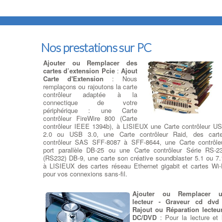
Nos prestations sur PC
Ajouter ou Remplacer des
cartes d’extension Pcie
:
Ajout
Carte d'Extension
: Nous
remplaçons ou rajoutons la carte
contrôleur adaptée à la
connectique de votre
périphérique : une Carte
contrôleur FireWire 800 (Carte
contrôleur IEEE 1394b), à LISIEUX une Carte contrôleur U
2.0 ou USB 3.0, une Carte contrôleur Raid, des cart
contrôleur SAS SFF-8087 à SFF-8644, une Carte contrôle
port parallèle DB-25 ou une Carte contrôleur Série RS-2
(RS232) DB-9, une carte son créative soundblaster 5.1 ou 7.
à LISIEUX des cartes réseau Ethernet gigabit et cartes Wi-
pour vos connexions sans-fil.
Ajouter ou Remplacer 
lecteur - Graveur cd dvd
Rajout ou Réparation lecteu
DC/DVD
: Pour la lecture et 