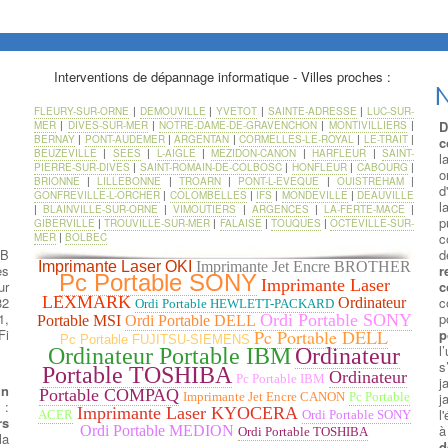
Interventions de dépannage informatique - Villes proches :
N
FLEURY-SUR-ORNE
|
DEMOUVILLE
|
YVETOT
|
SAINTE-ADRESSE
|
LUC-SUR-
D
MER
|
DIVES-SUR-MER
|
NOTRE-DAME-DE-GRAVENCHON
|
MONTIVILLIERS
|
BERNAY
|
PONT-AUDEMER
|
ARGENTAN
|
CORMELLES-LE-ROYAL
|
LE-TRAIT
|
c
BEUZEVILLE
|
SEES
|
L-AIGLE
|
MEZIDON-CANON
|
HARFLEUR
|
SAINT-
l
PIERRE-SUR-DIVES
|
SAINT-ROMAIN-DE-COLBOSC
|
HONFLEUR
|
CABOURG
|
o
BRIONNE
|
LILLEBONNE
|
TROARN
|
PONT-L-EVEQUE
|
OUISTREHAM
|
d
GONFREVILLE-L-ORCHER
|
COLOMBELLES
|
IFS
|
MONDEVILLE
|
DEAUVILLE
l
|
BLAINVILLE-SUR-ORNE
|
VIMOUTIERS
|
ARGENCES
|
LA-FERTE-MACE
|
p
GIBERVILLE
|
TROUVILLE-SUR-MER
|
FALAISE
|
TOUQUES
|
OCTEVILLE-SUR-
c
MER
|
BOLBEC
SB
d
Imprimante Laser OKI
Imprimante Jet Encre BROTHER
es
r
Pc Portable SONY
Imprimante Laser
ur
c
LEXMARK
32
c
Ordinateur
Ordi Portable HEWLETT-PACKARD
1,
p
Ordi Portable SONY
Portable MSI
Ordi Portable DELL
Fi
p
Pc Portable DELL
Pc Portable FUJITSU-SIEMENS
l
Ordinateur Portable IBM
Ordinateur
s
Portable TOSHIBA
Ordinateur
Pc Portable IBM
j
un
Portable COMPAQ
j
Imprimante Jet Encre CANON
Pc Portable
:
Imprimante Laser KYOCERA
l
ACER
Ordi Portable SONY
rs
à
Ordi Portable MEDION
Ordi Portable TOSHIBA
la
d