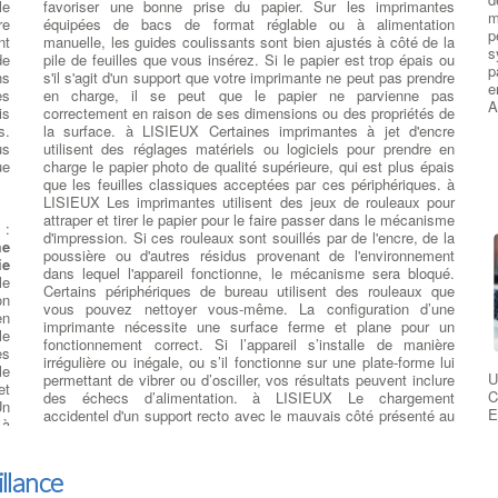
o
le
favoriser une bonne prise du papier. Sur les imprimantes
,
il
m
v
re
équipées de bacs de format réglable ou à alimentation
us
p
L
nt
manuelle, les guides coulissants sont bien ajustés à côté de la
de
s
d
de
pile de feuilles que vous insérez. Si le papier est trop épais ou
ns
p
o
ns
s'il s'agit d'un support que votre imprimante ne peut pas prendre
la
e
p
es
en charge, il se peut que le papier ne parvienne pas
le
A
a
is
correctement en raison de ses dimensions ou des propriétés de
es
v
s.
la surface. à LISIEUX Certaines imprimantes à jet d'encre
s,
p
us
utilisent des réglages matériels ou logiciels pour prendre en
en
v
ue
charge le papier photo de qualité supérieure, qui est plus épais
s
que les feuilles classiques acceptées par ces périphériques. à
s)
n
LISIEUX Les imprimantes utilisent des jeux de rouleaux pour
et
c
attraper et tirer le papier pour le faire passer dans le mécanisme
es
:
t
d'impression. Si ces rouleaux sont souillés par de l'encre, de la
en
me
e
poussière ou d'autres résidus provenant de l'environnement
ie
v
dans lequel l'appareil fonctionne, le mécanisme sera bloqué.
un
le
d
Certains périphériques de bureau utilisent des rouleaux que
rs
on
g
vous pouvez nettoyer vous-même. La configuration d’une
de
en
l
imprimante nécessite une surface ferme et plane pour un
ne
le
m
fonctionnement correct. Si l’appareil s’installe de manière
es
d
irrégulière ou inégale, ou s’il fonctionne sur une plate-forme lui
sé
le
l
U
permettant de vibrer ou d’osciller, vos résultats peuvent inclure
it
et
b
C
des échecs d’alimentation. à LISIEUX Le chargement
nt
Un
f
E
accidentel d'un support recto avec le mauvais côté présenté au
ux
 à
L
p
mécanisme d'alimentation peut également poser problème.
es
a
Evitez le papier abîmé ou humide ou les feuilles d'un emballage
ue
rs
stocké sous un poids important. Ces conditions peuvent
és
illance
te
modifier la flexibilité et d'autres propriétés d'impression de votre
le
et