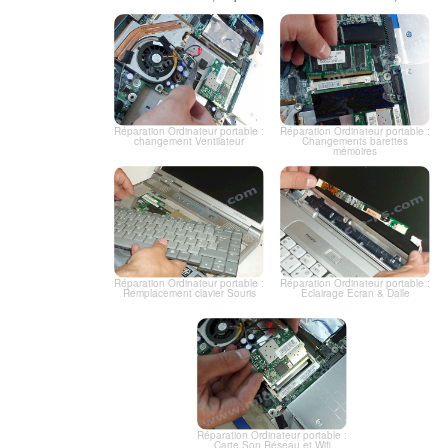
Réparation Ordinateur portable :
Réparation Ordinateur portable :
changement Ventilateur
Changements barettes
mémoires
Réparation Ordinateur portable :
Réparation Ordinateur portable :
Remplacement clavier Souris
Eclairage Ecran & Dalle
Réparation Ordinateur portable :
Carte Son Réseau et Wifi