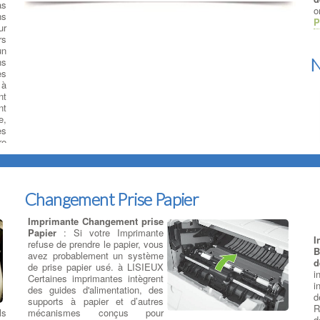
as
o
ns
P
ur
rs
un
N
ns
es
 à
nt
nt
e,
es
re
r
Changement Prise Papier
q
s
Imprimante Changement prise
l
Papier
: Si votre Imprimante
d
I
refuse de prendre le papier, vous
s
B
avez probablement un système
d
de prise papier usé. à LISIEUX
i
Certaines imprimantes intègrent
i
R
des guides d'alimentation, des
d
supports à papier et d’autres
R
D
ls
mécanismes conçus pour
d