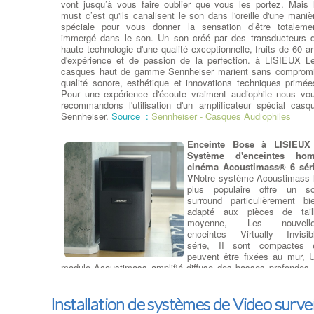
vont jusqu’à vous faire oublier que vous les portez. Mais 
indésirables et nuisibles. Communément appelé 'malware'
must c’est qu'ils canalisent le son dans l'oreille d'une maniè
s'agit d'un logiciel malveillant
. à LISIEUX Éliminer les vir
spéciale pour vous donner la sensation d’être totaleme
et les malwares peut être problématique en fonction du type 
immergé dans le son. Un son créé par des transducteurs 
fichier téléchargé, de la durée de l'infection et des actio
haute technologie d'une qualité exceptionnelle, fruits de 60 a
ultérieures entreprises par l'utilisateur. à LISIEUX Dans 
d'expérience et de passion de la perfection. à LISIEUX L
plupart des cas, notre équipe est en mesure de
restaurer 
casques haut de gamme Sennheiser marient sans comprom
système d'exploitation de votre ordinateur
, les programm
qualité sonore, esthétique et innovations techniques primée
et de récupérer les données d'origine. Dans de rares situation
Pour une expérience d'écoute vraiment audiophile nous vo
il peut être nécessaire de réinstaller le système tout 
recommandons l'utilisation d'un amplificateur spécial casq
restaurant les données utilisateur.
Sennheiser.
Source :
Sennheiser - Casques Audiophiles
Il existe de nombreux virus et logiciels malveillants (malware
qui peuvent causer des dommages importants aux systèmes 
aux données. Voici quelques-uns des virus et malwares l
Enceinte Bose à LISIEUX
plus dangereux et notoires jusqu'à ma date de connaissance 
Système d'enceintes ho
septembre 2021 :
cinéma Acoustimass® 6 sér
WannaCry : Apparu en mai 2017, WannaCry était 
V
Notre système Acoustimass 
ransomware qui a infecté des centaines de milliers d'ordinateu
plus populaire offre un s
dans le monde entier en exploitant une vulnérabilité 
surround particulièrement bi
Windows. Il chiffrait les données des victimes et exigeait u
adapté aux pièces de tail
rançon en bitcoin pour les récupérer.
moyenne, Les nouvell
NotPetya / ExPetr : Il est apparu en juin 2017 et a été clas
enceintes Virtually Invisib
comme un ransomware, mais son objectif principal sembla
série, II sont compactes 
être de causer des dommages plutôt que de gagner de l'arge
peuvent être fixées au mur, 
grâce aux rançons. Il a causé des dégâts importants a
module Acoustimass amplifié diffuse des basses profondes.
entreprises et aux infrastructures informatiques.
LISIEUX Des boutons permettent de régler le volume et l
Conficker : Lancé en 2008, Conficker était un ver informatiq
effets des basses fréquences, Des câbles et des connecteu
qui se propageait rapidement en exploitant des vulnérabilit
Installation de systèmes de Video surve
clairement identifiés garantissent une installation en tou
dans les systèmes Windows. Il pouvait prendre le contrô
simplicité. Donnez plus de punch à vos films, votre musique 