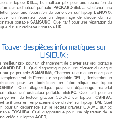
re sur laptop
DELL
, Le meilleur prix pour une reparation de
écran sur ordinateur portable
PACKARD-BELL
, Chercher une
lution pour une réparation de carte son sur laptop
LENOVO
,
ouver un réparateur pour un dépannage de disque dur sur
dinateur portable
SAMSUNG
, Quel tarif pour une réparation du
sque dur sur ordinateur portable
HP
,
Touver des pièces informatiques sur
LISIEUX :
e meilleur prix pour un changement de clavier sur ordi portable
ACKARD-BELL
, Quel diagnostique pour une révision du disque
r sur pc portable
SAMSUNG
, Chercher une maintenance pour
 remplacement de l'écran sur pc portable
DELL
, Rechercher un
chnicien pour un technicien en informatique sur laptop
OSHIBA
, Quel diagnostique pour un dépannage matériel
formatique sur ordinateur portable
EEEPC
, Quel tarif pour un
angement du lecteur graveur CD/DVD sur laptop
TOSHIBA
,
el tarif pour un remplacement de clavier sur laptop
IBM
, Quel
rif pour un dépannage sur le lecteur graveur CD/DVD sur pc
rtable
TOSHIBA
, Quel diagnostique pour une réparation de la
rte vidéo sur laptop
ACER
,