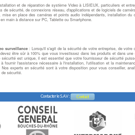
support, les rendant ainsi impropres à la sortie du papier
me
stallation et de réparation de système Video à LISIEUX, particuliers et entre
ux
 V
de sécurité, de connexions réseau, d'applications et de logiciels de caméra
s,
II
 mise en place des caméras et points audio indépendants, installation du de
le
ise en main à distance sur PC, Tablette ou Smartphone.
ue
ts
le
re
re
l
ux
es
p
s,
es
t
t.
T
de
eo surveillance
: Lorsqu'il s'agit de la sécurité de votre entreprise, de votr
er
s
re
vous devez être sûr à 100% que vous investissez dans les produits et dans un
ne
d
si
sécurité est unique, il est essentiel que votre fournisseur de sécurité puiss
r
es
t à fournir l'assistance nécessaire à l'installation, l'utilisation et la main
de
l
ts
 Nos experts en sécurité sont à votre disposition pour vous conseiller, anal
és
l
ec
 de sécurité.
it
p
LE
m
ur
f
Il
c
er
d
Contacter le S.A.V :
Contact
e
es
p
es
c
nt
S
 à
de
rs