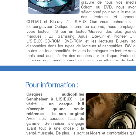
gravure de tous vos médi
Cdrom ou DVD, nous avo
sélectionné pour vous le meille
des lecteurs et graveu
CD/DVD et Blu-ray. à LISIEUX Que vous recherchiez 
lecteur-graveur Optique interne ou externe, nous remplaço
votre lecteur HS par un lecteur/Graveur des plus grand
marques : LG, Samsung, Asus, Lite-On et Pioneer …
LISIEUX CD-ROM, DVD-ROM et les lecteurs Blu-ray so
disponibles dans les types de lecteurs réinscriptibles. RW o
toutes les fonctionnalités de leurs homologues en lecture seul
mais peut aussi écrire des données sur le disque. Écrire d
vitesses sont généralement plus lent que vitesses de lectu
pour maintenir la stabilité .
Suppression de virus et logiciels
Pour information :
malveillants
Casques audiophiles
Sennheiser à LISIEUX
:
La
Nettoyage de votre ordinateur
vérité - un casque hifi
- Virus et Malware
:
Qu'est-ce
n'accepte qu’une seule
qu'un virus informatique ?
Un
référence : le son original
virus informatique est un
Avec ses casques haut de
programme sournois qui
gamme, Sennheiser s’engage
endommage votre ordinateur
avant tout à une chose : la
sans votre permission,
vérité musicale. De plus, ils sont si légers et confortables qu’i
provoquant des modifications