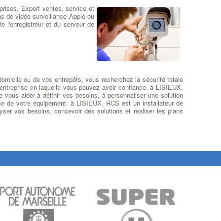
les touchpad hors services sont
prises. Expert ventes, service et
des problèmes courants pour les
s de vidéo-surveillance Apple ou
propriétaires d'ordinateurs
 l'enregistreur et du serveur de
portables. à LISIEUX D'une
manière générale, et mise à part
les dysfonctionnements d'ordre
ogiciels, les
réparations du clavier de l'ordinateur portable
euvent être effectuées : Désoxydation, remplacement de
ouches et de buses avec clips, changement de la nappe du
ouchPad à LISIEUX ... Mais généralement, lorsque ceux-ci
e domicile ou de vos entrepôts, vous recherchez la sécurité totale
ont fortement sollicités, ou bien lorsque les causes de
e entreprise en laquelle vous pouvez avoir confiance. à LISIEUX,
éfaillances du clavier sont diagnostiquées
d'origine sinistre :
e vous aider à définir vos besoins, à personnaliser une solution
enversement café, gouttes d'eau, environnement humide
,
tenance de votre équipement. à LISIEUX, RCS est un installateur de
e remplacement d'un clavier défectueux est proposé. A
yser vos besoins, concevoir des solutions et réaliser les plans
'inverse, si le clavier de votre ordinateur portable ne fonctionne
as du tout, il n'y a peut-être aucun problème avec le clavier lui-
ême. Au lieu de cela, votre ordinateur portable peut ne pas
onctionner en raison d'un
problème logiciel
. La première
hose à faire pour déterminer s’il existe un problème logiciel est
e démarrer votre ordinateur portable à partir d’un
clavier
xterne sur port usb
. à LISIEUX Si votre clavier ne fonctionne
as à cause d'un problème sous Windows, la cause la plus
ourante est un pilote de clavier défectueux ou un parasite
oft.
:
Trouver Un Réparateur Ordi Portable
Réparation Thermique sur Ordi