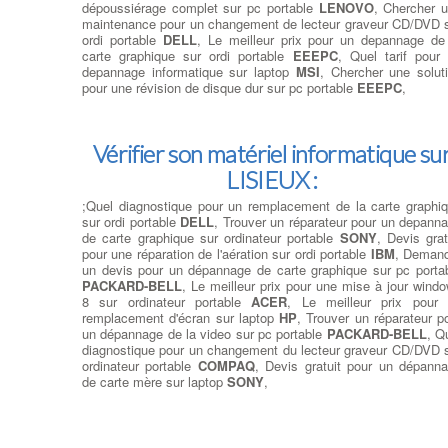
dépoussiérage complet sur pc portable
LENOVO
, Chercher 
maintenance pour un changement de lecteur graveur CD/DVD 
ordi portable
DELL
, Le meilleur prix pour un depannage de
carte graphique sur ordi portable
EEEPC
, Quel tarif pour
depannage informatique sur laptop
MSI
, Chercher une solut
pour une révision de disque dur sur pc portable
EEEPC
,
Vérifier son matériel informatique su
LISIEUX :
;Quel diagnostique pour un remplacement de la carte graphi
sur ordi portable
DELL
, Trouver un réparateur pour un depann
de carte graphique sur ordinateur portable
SONY
, Devis grat
pour une réparation de l'aération sur ordi portable
IBM
, Deman
un devis pour un dépannage de carte graphique sur pc porta
PACKARD-BELL
, Le meilleur prix pour une mise à jour wind
8 sur ordinateur portable
ACER
, Le meilleur prix pour
remplacement d'écran sur laptop
HP
, Trouver un réparateur p
un dépannage de la video sur pc portable
PACKARD-BELL
, Q
diagnostique pour un changement du lecteur graveur CD/DVD 
ordinateur portable
COMPAQ
, Devis gratuit pour un dépann
de carte mère sur laptop
SONY
,