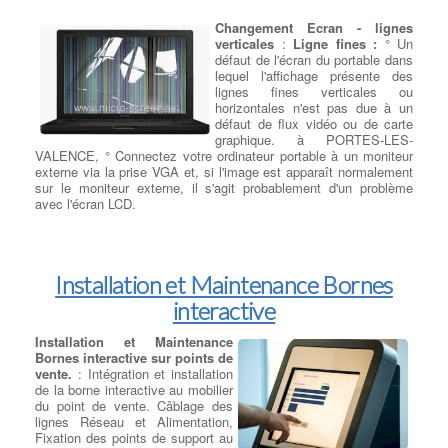
de données est de savoir si vous
voulez un disque SSD (Solid
Changement Ecran - lignes
State Drive ) ou un disque dur
verticales
:
Ligne fines :
° Un
HDD (Dard Disque Drive) à
défaut de l'écran du portable dans
PORTES-LES-VALENCE . Un
lequel l'affichage présente des
disque SSD remplit la même fonction qu'un disque dur classique,
lignes fines verticales ou
mais il présente quelques avantages et inconvénients. Un SSD
horizontales n'est pas due à un
est un type de lecteur de données qui utilise une mémoire flash
défaut de flux vidéo ou de carte
au lieu des disques métalliques en rotation que l'on trouve sur les
graphique. à PORTES-LES-
disques durs traditionnels. Pensez-y comme un disque USB
VALENCE, ° Connectez votre ordinateur portable à un moniteur
massif ou une carte SD. à PORTES-LES-VALENCE les disques
externe via la prise VGA et, si l'image est apparaît normalement
SSD lisent et écrivent des données plus rapidement, ils
sur le moniteur externe, il s'agit probablement d'un problème
consomment moins d'énergie, chauffe beaucoup moins et
avec l'écran LCD.
prolonge la durée de vie de la batterie d'un ordinateur portable.
Troisièmement, les disques SSD ne comportent aucune pièce
Changement Ecran - Ecran noir
mobile, ils ne font donc pas de bruit et ont une durée de vie plus
:
Ecran Noir :
° L'écran est
longue .
complètement noir et ne présente
Installation et Maintenance Bornes
même pas une image sombre ou
interactive
floue. à PORTES-LES-VALENCE,
Assurez-vous que vos réglages
de luminosité ne sont pas réduits.
Installation et Maintenance
Si vous branchez l'ordinateur
Bornes interactive sur points de
portable à un moniteur externe via la prise vga et si l'image
vente.
: Intégration et installation
s'affiche correctement le système de rétro-éclairage doit être
de la borne interactive au mobilier
défectueux. Si les 2 sorties possibles VGA / Hdmi ne
du point de vente. Câblage des
fonctionnent pas sur un écran externe, il s'agira de vérifier le
lignes Réseau et Alimentation,
Chipset Graphique.
Fixation des points de support au