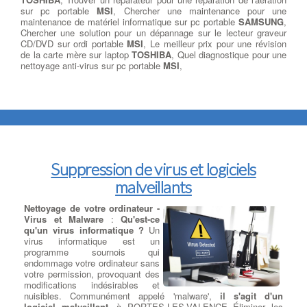
sur pc portable
MSI
, Chercher une maintenance pour une
maintenance de matériel informatique sur pc portable
SAMSUNG
,
Chercher une solution pour un dépannage sur le lecteur graveur
CD/DVD sur ordi portable
MSI
, Le meilleur prix pour une révision
de la carte mère sur laptop
TOSHIBA
, Quel diagnostique pour une
nettoyage anti-virus sur pc portable
MSI
,
Suppression de virus et logiciels
malveillants
Nettoyage de votre ordinateur -
Virus et Malware
:
Qu'est-ce
qu'un virus informatique ?
Un
virus informatique est un
programme sournois qui
endommage votre ordinateur sans
votre permission, provoquant des
modifications indésirables et
nuisibles. Communément appelé 'malware',
il s'agit d'un
logiciel malveillant
. à PORTES-LES-VALENCE Éliminer les