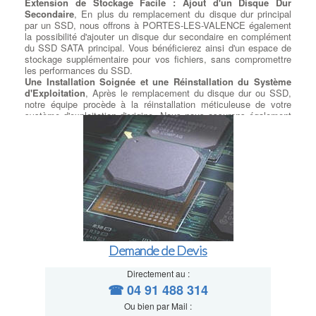
Extension de Stockage Facile : Ajout d'un Disque Dur
Secondaire
, En plus du remplacement du disque dur principal
par un SSD, nous offrons à PORTES-LES-VALENCE également
la possibilité d'ajouter un disque dur secondaire en complément
du SSD SATA principal. Vous bénéficierez ainsi d'un espace de
stockage supplémentaire pour vos fichiers, sans compromettre
les performances du SSD.
Une Installation Soignée et une Réinstallation du Système
d'Exploitation
, Après le remplacement du disque dur ou SSD,
notre équipe procède à la réinstallation méticuleuse de votre
système d'exploitation d'origine. Nous nous assurons également
de respecter la licence utilisateur du client pour une expérience
sans tracas.
Exploitez la Puissance du M.2 : Installation Selon Votre
Modèle
, Si votre carte mère est équipée d'un port M.2
disponible, à PORTES-LES-VALENCE nous proposons
l'installation de SSD M.2 SATA ou PCIe, selon les spécifications
de votre modèle. Vous pourrez ainsi exploiter pleinement la
rapidité de cette technologie de pointe.
Transfert de Données Sécurisé et Précis
, Nous comprenons
l'importance de vos données personnelles et professionnelles.
C'est pourquoi nous prenons le plus grand soin de transférer vos
Demande de Devis
données récupérées sur le nouveau disque en respectant les
répertoires que vous avez préalablement déterminés. Votre
contenu reste intact et accessible comme avant, sans risque de
Directement au :
perte de données. Améliorez les performances de votre
☎ 04 91 488 314
ordinateur en optant pour notre service de remplacement de
Ou bien par Mail :
disque dur et SSD. Faites confiance à notre équipe compétente