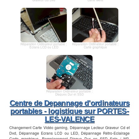
Réparation Ordinateur portable :
Réparation Ordinateur portable :
Ecrans LCD ou LED
Carte graphique
Réparation Ordinateur portable :
Disques Dur et SSD
Centre de Depannage d'ordinateurs
portables - logistique sur PORTES-
LES-VALENCE
Changement Carte Vidéo gaming, Dépannage Lecteur Graveur Cd et
Dvd, Dépannage Ecrans LCD ou LED, Dépannage Rétro-Eclairage
Carte graphique, Remplacement Disque Dur en SSD Sata / M2,