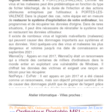
virus et les malwares peut être problématique en fonction du type
de fichier téléchargé, de la durée de l'infection et des actions
ultérieures entreprises par l'utilisateur. à PORTES-LES-
VALENCE Dans la plupart des cas, notre équipe est en mesure
de
restaurer le système d'exploitation de votre ordinateur
, les
programmes et de récupérer les données d'origine. Dans de rares
situations, il peut être nécessaire de réinstaller le système tout
en restaurant les données utilisateur.
Il existe de nombreux virus et logiciels malveillants (malwares)
qui peuvent causer des dommages importants aux systèmes et
aux données. Voici quelques-uns des virus et malwares les plus
dangereux et notoires jusqu'à ma date de connaissance en
septembre 2021 :
WannaCry : Apparu en mai 2017, WannaCry était un ransomware
qui a infecté des centaines de milliers d'ordinateurs dans le
monde entier en exploitant une vulnérabilité de Windows. Il
chiffrait les données des victimes et exigeait une rançon en
bitcoin pour les récupérer.
NotPetya / ExPetr : Il est apparu en juin 2017 et a été classé
comme un ransomware, mais son objectif principal semblait être
de causer des dommages plutôt que de gagner de l'argent grâce
aux rançons. Il a causé des dégâts importants aux entreprises et
aux infrastructures informatiques.
Atelier informatique - Villes proches :
Conficker : Lancé en 2008, Conficker était un ver informatique
qui se propageait rapidement en exploitant des vulnérabilités
dans les systèmes Windows. Il pouvait prendre le contrôle
Imprimante Jet Encre
complet des ordinateurs infectés.
Pc Portable NEC
Ordinateur Portable MSI
Ordinateur Portable MSI
Zeus (Zbot) : C'était un cheval de Troie financier très dangereux