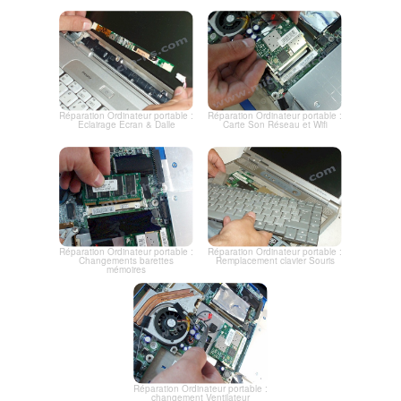
Réparation Ordinateur portable :
Réparation Ordinateur portable :
Eclairage Ecran & Dalle
Carte Son Réseau et Wifi
Réparation Ordinateur portable :
Réparation Ordinateur portable :
Changements barettes
Remplacement clavier Souris
mémoires
Réparation Ordinateur portable :
changement Ventilateur