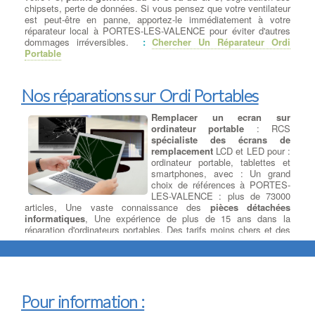
chipsets, perte de données. Si vous pensez que votre ventilateur
Nos prestations sur PC
est peut-être en panne, apportez-le immédiatement à votre
réparateur local à PORTES-LES-VALENCE pour éviter d'autres
Récuperation de donnees
dommages irréversibles.
:
Chercher Un Réparateur Ordi
disque dur ou ssd
: Si vous
Portable
avez malheureusement subi une
panne de disque dur ou de SSD
entraînant une perte de vos
Nos réparations sur Ordi Portables
données, vous savez à quel point
il peut être coûteux de les
Remplacer un ecran sur
récupérer intégralement. à PORTES-LES-VALENCE Nous
ordinateur portable
: RCS
pouvons vous aider en évaluant en quelques minutes si votre
spécialiste des écrans de
disque est récupérable en magasin ou s'il présente une
remplacement
LCD et LED pour :
défaillance mécanique nécessitant son envoi à un laboratoire
ordinateur portable, tablettes et
spécialisé dans la récupération de données. Vous pensez avez
smartphones, avec : Un grand
perdu vos données ? La récupération totale ou partielle de
choix de références à PORTES-
données est possible à PORTES-LES-VALENCE.
LES-VALENCE : plus de 73000
articles, Une vaste connaissance des
pièces détachées
Ajouter ou Remplacer les
informatiques
, Une expérience de plus de 15 ans dans la
barettes mémoires
:
Ajout
réparation d'ordinateurs portables, Des tarifs moins chers et des
Barrettes Mémoires
: Toujours
délais optimisés. Les fabricants d'ordinateurs portables peuvent
plus gourmand en ressources, les
utiliser plus qu'un seul type d'écran diffèrent pour un même
logiciels et jeux récents sont de
modèle d'ordinateur portable
. En plus de cela à PORTES-
véritables consommateurs de
LES-VALENCE, les fabricants d'écrans LCD publie de nouveaux
mémoire. Pour donner un bon
modèles tous les 3-6 mois et votre écran d'origine peuvent être
coup de souffle à votre PC , votre
dépassés techniquement ou bien ne plus être disponible. Il
Pour information :
Mac ou votre PC portable, augmentez la taille de la mémoire
existe des
modèles d'écrans plus récents
sur le marché et ils