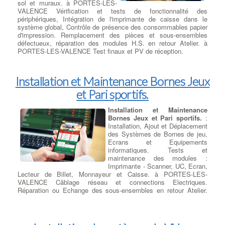
sol et muraux. à PORTES-LES-
VALENCE Vérification et tests de fonctionnalité des
périphériques, Intégration de l'imprimante de caisse dans le
système global, Contrôle de présence des consommables papier
d'impression. Remplacement des pièces et sous-ensembles
défectueux, réparation des modules H.S. en retour Atelier. à
PORTES-LES-VALENCE Test finaux et PV de réception.
Installation et Maintenance Bornes Jeux
et Pari sportifs.
Installation et Maintenance
Bornes Jeux et Pari sportifs.
:
Installation, Ajout et Déplacement
des Systèmes de Bornes de jeu,
Ecrans et Equipements
informatiques. Tests et
maintenance des modules :
Imprimante - Scanner, UC, Ecran,
Lecteur de Billet, Monnayeur et Caisse. à PORTES-LES-
VALENCE Câblage réseau et connections Electriques.
Réparation ou Echange des sous-ensembles en retour Atelier.
Les bornes et périphériques hors-service sont révisées et remise
en état en atelier central à PORTES-LES-VALENCE.