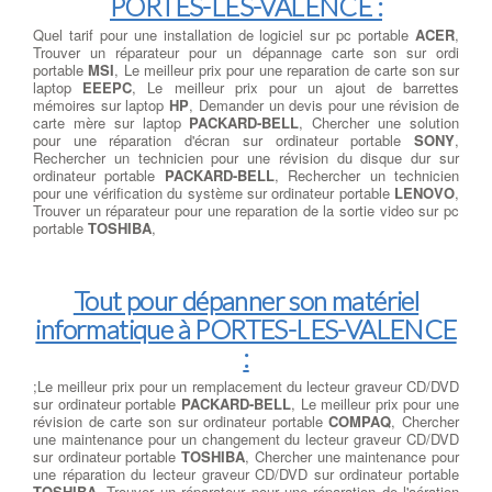
PORTES-LES-VALENCE :
Quel tarif pour une installation de logiciel sur pc portable
ACER
,
Trouver un réparateur pour un dépannage carte son sur ordi
portable
MSI
, Le meilleur prix pour une reparation de carte son sur
laptop
EEEPC
, Le meilleur prix pour un ajout de barrettes
mémoires sur laptop
HP
, Demander un devis pour une révision de
carte mère sur laptop
PACKARD-BELL
, Chercher une solution
pour une réparation d'écran sur ordinateur portable
SONY
,
Rechercher un technicien pour une révision du disque dur sur
ordinateur portable
PACKARD-BELL
, Rechercher un technicien
pour une vérification du système sur ordinateur portable
LENOVO
,
Trouver un réparateur pour une reparation de la sortie video sur pc
portable
TOSHIBA
,
Tout pour dépanner son matériel
informatique à PORTES-LES-VALENCE
:
;Le meilleur prix pour un remplacement du lecteur graveur CD/DVD
sur ordinateur portable
PACKARD-BELL
, Le meilleur prix pour une
révision de carte son sur ordinateur portable
COMPAQ
, Chercher
une maintenance pour un changement du lecteur graveur CD/DVD
sur ordinateur portable
TOSHIBA
, Chercher une maintenance pour
une réparation du lecteur graveur CD/DVD sur ordinateur portable
TOSHIBA
, Trouver un réparateur pour une réparation de l'aération