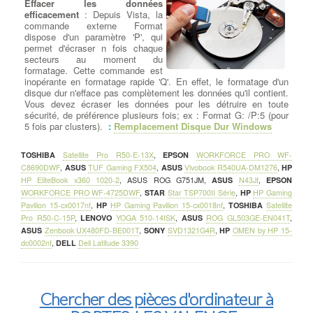
Effacer les données
efficacement
: Depuis Vista, la
commande externe Format
dispose d'un paramètre 'P', qui
permet d'écraser n fois chaque
secteurs au moment du
formatage. Cette commande est
inopérante en formatage rapide 'Q'. En effet, le formatage d'un
disque dur n'efface pas complètement les données qu'il contient.
Vous devez écraser les données pour les détruire en toute
sécurité, de préférence plusieurs fois; ex : Format G: /P:5 (pour
5 fois par clusters).
:
Remplacement Disque Dur Windows
TOSHIBA
Satellite Pro R50-E-13X
,
EPSON
WORKFORCE PRO WF-
C8690DWF
,
ASUS
TUF Gaming FX504
,
ASUS
Vivobook R540UA-DM1276
,
HP
HP EliteBook x360 1020-2
,
ASUS ROG G751JM
,
ASUS
N43Jf
,
EPSON
WORKFORCE PRO WF-4725DWF
,
STAR
Star TSP700II Série
,
HP
HP Gaming
Pavilion 15-cx0017nf
,
HP
HP Gaming Pavilion 15-cx0018nf
,
TOSHIBA
Satellite
Pro R50-C-15P
,
LENOVO
YOGA 510-14ISK
,
ASUS
ROG GL503GE-EN041T
,
ASUS
Zenbook UX480FD-BE001T
,
SONY
SVD1321G4R
,
HP
OMEN by HP 15-
dc0002nf
,
DELL
Dell Latitude 3390
Chercher des pièces d'ordinateur à