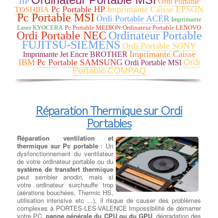
HP
Ordi Portable
qui visait principalement à voler des informations sensibles,
Pc Portable HP
Imprimante Caisse EPSON
TOSHIBA
telles que les identifiants bancaires et les mots de passe.
Pc Portable MSI
Ordi Portable ACER
Imprimante
Stuxnet : Découvert en 2010, Stuxnet était un ver informatique
Laser KYOCERA
Pc Portable MEDION
Ordinateur Portable LENOVO
sophistiqué conçu pour cibler les systèmes de contrôle
Ordi Portable NEC
Ordinateur Portable
industriels, en particulier ceux liés au programme nucléaire
FUJITSU-SIEMENS
Ordi Portable SONY
iranien. Il est considéré comme l'une des premières armes
Imprimante Caisse
cybernétiques déployées pour attaquer des infrastructures
Imprimante Jet Encre BROTHER
IBM
Pc Portable SAMSUNG
Ordi
critiques.
Ordi Portable MSI
Cryptolocker : C'était un ransomware qui a commencé à circuler
Portable COMPAQ
en 2013. Il chiffrait les fichiers des victimes et demandait une
rançon pour les décrypter.
Mirai : Apparu en 2016, Mirai était un logiciel malveillant de type
botnet qui infectait principalement les objets connectés (IoT) pour
Réparation Thermique sur Ordi
les recruter dans un réseau de bots, qui pouvait ensuite être
utilisé pour lancer des attaques DDoS massives.
Portables
Emotet : C'était un cheval de Troie bancaire qui a évolué pour
devenir l'un des malwares les plus polyvalents et dangereux. Il
Réparation ventilation et
pouvait être utilisé pour voler des informations, propager d'autres
thermique sur Pc portable
: Un
malwares et lancer des attaques de phishing.
dysfonctionnement du ventilateur
Il est important de noter que de nouveaux virus et malwares
de votre ordinateur portable ou du
peuvent apparaître à tout moment, et la nature des menaces
système de transfert thermique
informatiques évolue constamment. Les utilisateurs doivent donc
peut sembler anodin, mais si
rester vigilants, garder leur système et leurs logiciels à jour,
votre ordinateur surchauffe trop
utiliser des solutions de sécurité fiables, et faire preuve de
(aérations bouchées, Thermic HS,
prudence lorsqu'ils naviguent sur Internet et ouvrent des fichiers
utilisation intensive etc ...), il risque de causer des problèmes
provenant de sources inconnues.
complexes à PORTES-LES-VALENCE Impossibilité de démarrer
votre PC,
panne générale du CPU ou du GPU
, dégradation des