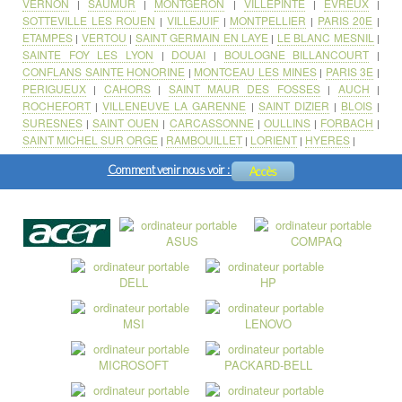
VERNON
SAUMUR
MONTGERON
VILLEPINTE
EVREUX
|
|
|
|
|
SOTTEVILLE LES ROUEN
VILLEJUIF
MONTPELLIER
PARIS 20E
|
|
|
|
ETAMPES
VERTOU
SAINT GERMAIN EN LAYE
LE BLANC MESNIL
|
|
|
|
SAINTE FOY LES LYON
DOUAI
BOULOGNE BILLANCOURT
|
|
|
CONFLANS SAINTE HONORINE
MONTCEAU LES MINES
PARIS 3E
|
|
|
PERIGUEUX
CAHORS
SAINT MAUR DES FOSSES
AUCH
|
|
|
|
ROCHEFORT
VILLENEUVE LA GARENNE
SAINT DIZIER
BLOIS
|
|
|
|
SURESNES
SAINT OUEN
CARCASSONNE
OULLINS
FORBACH
|
|
|
|
|
SAINT MICHEL SUR ORGE
RAMBOUILLET
LORIENT
HYERES
|
|
|
|
Comment venir nous voir :
Accès