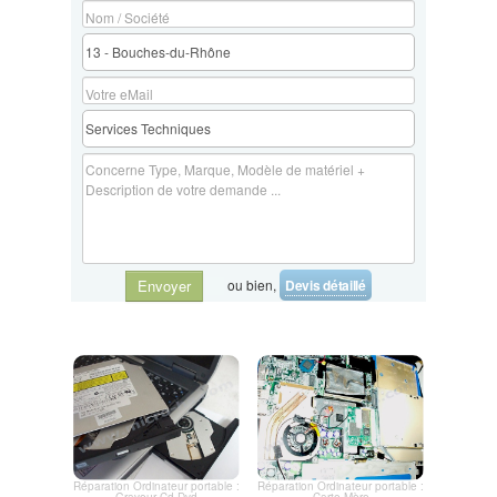
pour une migration en douceur vers la rapidité, la fiabilité et
l'efficacité d'un SSD.
à PORTES-LES-VALENCE Contactez-nous dès aujourd'hui pour
en savoir plus sur nos services de réparation d'ordinateurs et
pour planifier votre remplacement de disque dur ou SSD. Votre
satisfaction est notre priorité absolue.
ou bien,
Devis détaillé
Envoyer
Réparation Ordinateur portable :
Réparation Ordinateur portable :
Graveur Cd Dvd
Carte Mère