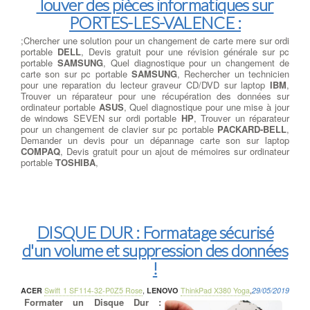
Touver des pièces informatiques sur
PORTES-LES-VALENCE :
;Chercher une solution pour un changement de carte mere sur ordi
portable
DELL
, Devis gratuit pour une révision générale sur pc
portable
SAMSUNG
, Quel diagnostique pour un changement de
carte son sur pc portable
SAMSUNG
, Rechercher un technicien
pour une reparation du lecteur graveur CD/DVD sur laptop
IBM
,
Trouver un réparateur pour une récupération des données sur
ordinateur portable
ASUS
, Quel diagnostique pour une mise à jour
de windows SEVEN sur ordi portable
HP
, Trouver un réparateur
pour un changement de clavier sur pc portable
PACKARD-BELL
,
Demander un devis pour un dépannage carte son sur laptop
COMPAQ
, Devis gratuit pour un ajout de mémoires sur ordinateur
portable
TOSHIBA
,
DISQUE DUR : Formatage sécurisé
d'un volume et suppression des données
!
ACER
Swift 1 SF114-32-P0Z5 Rose
,
LENOVO
ThinkPad X380 Yoga
,
29/05/2019
Formater un Disque Dur :