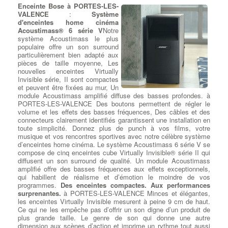
vive de votre ordinateur . à PORTES-LES-VALENCE De la
auront une meilleure paramètres électriques et optiques, ce qui
Enceinte Bose à PORTES-LES-
mémoire vive 1 Go à 128 Go de 400 MHz à 4333 MHz, les
permettra quand même la remise en état de votre ordinateur
VALENCE
:
Système
meilleures barrettes mémoires parmi les plus grandes marques
portable.
:
Devis Réparateur Ordi Portable
d'enceintes home cinéma
Corsair, Crucial, G.Skill et Kingston. à PORTES-LES-VALENCE
Acoustimass® 6 série V
Notre
Faites votre choix de cartes mémoires pour ajouter à votre
système Acoustimass le plus
machine (Windows 7, Windows 8, Windows 10 ou Mac OS) des
populaire offre un son surround
Réparation sur Ordi Portables
barrettes RAM DDR DDR2, DDR3 ou DDR4.
particulièrement bien adapté aux
pièces de taille moyenne, Les
Dépanner : clavier - Touches
nouvelles enceintes Virtually
hors services
: Les claviers et
Invisible série, II sont compactes
les touchpad hors services sont
et peuvent être fixées au mur, Un
des problèmes courants pour les
module Acoustimass amplifié diffuse des basses profondes. à
propriétaires d'ordinateurs
PORTES-LES-VALENCE Des boutons permettent de régler le
portables. à PORTES-LES-
volume et les effets des basses fréquences, Des câbles et des
VALENCE D'une manière
connecteurs clairement identifiés garantissent une installation en
générale, et mise à part les
toute simplicité. Donnez plus de punch à vos films, votre
dysfonctionnements d'ordre logiciels, les
réparations du clavier
musique et vos rencontres sportives avec notre célèbre système
de l'ordinateur portable
peuvent être effectuées :
d’enceintes home cinéma. Le système Acoustimass 6 série V se
Désoxydation, remplacement de touches et de buses avec clips,
compose de cinq enceintes cube Virtually Invisible® série II qui
changement de la nappe du TouchPad à PORTES-LES-
diffusent un son surround de qualité. Un module Acoustimass
VALENCE ... Mais généralement, lorsque ceux-ci sont fortement
amplifié offre des basses fréquences aux effets exceptionnels,
sollicités, ou bien lorsque les causes de défaillances du clavier
qui habillent de réalisme et d’émotion le moindre de vos
sont diagnostiquées
d'origine sinistre : renversement café,
programmes.
Des enceintes compactes. Aux performances
gouttes d'eau, environnement humide
, le remplacement d'un
surprenantes.
à PORTES-LES-VALENCE Minces et élégantes,
clavier défectueux est proposé. A l'inverse, si le clavier de votre
les enceintes Virtually Invisible mesurent à peine 9 cm de haut.
ordinateur portable ne fonctionne pas du tout, il n'y a peut-être
Ce qui ne les empêche pas d’offrir un son digne d’un produit de
aucun problème avec le clavier lui-même. Au lieu de cela, votre
plus grande taille. Le genre de son qui donne une autre
ordinateur portable peut ne pas fonctionner en raison d'un
dimension aux scènes d’action et imprime un rythme tout aussi