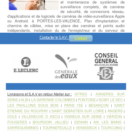
et maintenance de systèmes de
surveillance complets, de caméras
de sécurité, de connexions réseau,
d'applications et de logiciels de caméras de vidéo-surveillance Apple
ou Android. à PORTES-LES-VALENCE, Plan d'implantation et
chemins de câbles, mise en place des caméras et points audio
indépendants, installation du de l'enregistreur et du serveur de
données, paramétrage et formation logicielle, initiation à la prise en
Contacter le S.A.V :
Contact
main à distance sur PC, Tablette ou Smartphone.
Livraisons et S.A.V en retour Atelier sur :
ISTRES
ASNIERES SUR
|
SEINE
ALBI
LA GARENNE COLOMBES
PONTOISE
NOISY LE SEC
|
|
|
|
|
LES PAVILLONS SOUS BOIS
PARIS 15E
BESANÇON
SAINT
|
|
|
ETIENNE DU ROUVRAY
SAINT SEBASTIEN SUR LOIRE
ANGERS
|
|
|
DOLE
VILLENEUVE D ASCQ
VIGNEUX SUR SEINE
VIERZON
|
|
|
|
FOUGERES
BOURGOIN JALLIEU
DENAIN
AIX LES BAINS
|
|
|
|
SARREGUEMINES
TOURNEFEUILLE
VENISSIEUX
TOURCOING
|
|
|
|