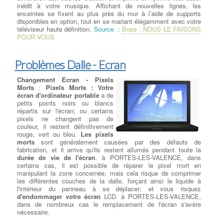
problème logiciel
. La première chose à faire pour déterminer s’il
inédit à votre musique. Affichant de nouvelles lignes, les
existe un problème logiciel est de démarrer votre ordinateur
enceintes se fixent au plus près du mur à l’aide de supports
portable à partir d’un
clavier externe sur port usb
. à PORTES-
disponibles en option, tout en se mariant élégamment avec votre
LES-VALENCE Si votre clavier ne fonctionne pas à cause d'un
téléviseur haute définition.
Source :
Bose : NOUS LE FAISONS
problème sous Windows, la cause la plus courante est un pilote
POUR VOUS
de clavier défectueux ou un parasite Soft.
:
Trouver Un
Réparateur Ordi Portable
Casques Momentum
Problèmes Dalle - Ecran
Sennheiser à PORTES-LES-
VALENCE
:
Le luxe en version
Changement Ecran - Pixels
nomade.
Conçu pour garantir une
Morts
:
Pixels Morts : Votre
portabilité sans concession, le
écran d'ordinateur portable
a de
casque sans fil MOMENTUM On-
petits points noirs ou blancs
Ear Wireless renferme toute la
répartis sur l'écran; ou certains
qualité MOMENTUM dans une
version plus compacte. Il est doté d'un système hybride
pixels ne changent pas de
d’annulation active du bruit ambiant NoiseGard™ et d’une
couleur, il restent définitivement
technologie Bluetooth ultra moderne. à PORTES-LES-VALENCE
rouge, vert ou bleu.
Les pixels
Les glissières d'ajustement ultra légères en acier inoxydable
morts
sont généralement causées par des défauts de
reflètent la grande pureté du design des produits de la gamme
fabrication, et il arrive qu'ils restent allumés pendant toute la
MOMENTUM, alors que les écouteurs habillés d’Alcantara®
durée de vie de l'écran
. à PORTES-LES-VALENCE, dans
souple apportent un excellent confort d’utilisation.
certains cas, il est possible de réparer le pixel mort en
Source
:
manipulant la zone concernée, mais cela risque de comprimer
Sennheiser - Casques Momentum
les différentes couches de la dalle, forçant ainsi le liquide à
l'intérieur du panneau à se déplacer; et vous risquez
Choisir son disque dur à
d'endommager votre écran
LCD. à PORTES-LES-VALENCE,
PORTES-LES-VALENCE
: La
dans de nombreux cas le remplacement de l'écran s'avère
première question à poser lors de
nécessaire.
l'achat d’un disque de stockage