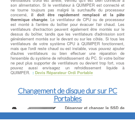
ventilateurs d'ordi est arrêté, vérifiez qu'il est bien connecté à
passante élevée, ainsi que des fonctionnalités DirectX® 12 pour
son alimentation. Si le ventilateur à QUIMPER est connecté et
offrir l'expérience de jeu la plus rapide à QUIMPER , la plus fluide
ne tourne toujours pas malgré la surchauffe du processeur
et la plus puissante.
concerné,
il doit être rapidement remplacé et la pâte
thermique changée
. Le ventilateur de CPU ou de processeur
est monté à l'arrière du boîtier pour évacuer l'air chaud. Les
Remplacer un Disque dur par
ventilateurs d'extraction peuvent également être montés sur le
un SSD
: Nous choisissons un
dessus du boîtier, tandis que les ventilateurs d'admission sont
disque de remplacement de
généralement montés sur le devant ou sur les côtés. Si tous les
qualité, de taille égale ou
ventilateurs de votre système CPU à QUIMPER fonctionnent,
supérieure à celle du disque HS
mais que l'ordi reste chaud ou est instable, vous pouvez ajouter
et des meilleures marques du
d'autres ventilateurs ou bien effectuer une réparation de
Marché. Lorsque cela est
l'ensemble du système de refroidissement du PC. Si votre boîtier
souhaité, nous pouvons
ne peut plus supporter de ventilateurs ou devient trop fort, vous
remplacer le HDD HS par un SSD Sata ou M.2 selon le type de
pouvez aussi envisagez un refroidissement liquide à
carte mère ou bien même rajouter un Disque Dur secondaire en
QUIMPER.
:
Devis Réparateur Ordi Portable
plus du SDD Sata primaire . à QUIMPER Le système d'origine
est ensuite installé sur le nouveau disque dur ou SSD,
conformément à la licence utilisateur du client. Lorsque le Port
M.2 est présent et disponible, nous proposons l'installation des 2
Changement de disque dur sur PC
versions (SATA ou Pcie) conformément aux modèle de la carte
Portables
mère. à QUIMPER Nous rajoutons vos données récupérées sur
le nouveau disque, selon les répertoires que vous avez pré
déterminés.
Dépanner et changer le SSD de
votre ordinateur
: Remplacement
de Disque Dur et SSD : Nous
offrons un service de
Suppression de virus et logiciels
remplacement de disque dur et
malveillants
SSD de qualité, mettant l'accent