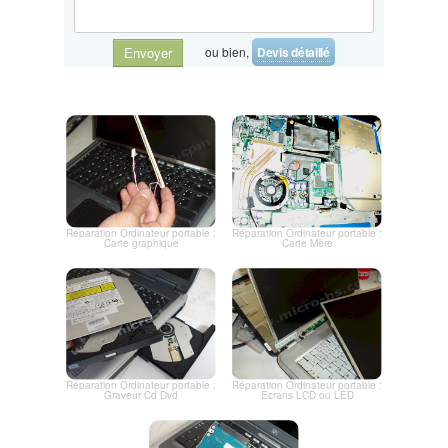
ou bien,
Devis détaillé
Envoyer
Réparation Ordinateur portable :
Réparation Ordinateur portable :
Carte graphique
Carte Mère
Réparation Ordinateur portable :
Réparation Ordinateur portable :
Graveur Cd Dvd
Ecrans LCD ou LED