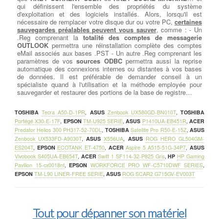
qui définissent l'ensemble des propriétés du système
d'exploitation et des logiciels installés. Alors, lorsqu'il est
nécessaire de remplacer votre disque dur ou votre PC,
certaines
sauvegardes préalables peuvent vous sauver
, comme : - Un
.Reg comprenant la
totalité des comptes de messagerie
OUTLOOK
permettra une réinstallation complète des comptes
eMail associés aux bases .PST - Un autre .Reg comprenant les
paramètres de vos
sources ODBC
permettra aussi la reprise
automatique des connexions internes ou distantes à vos bases
de données. Il est préférable de demander conseil à un
spécialiste quand à l'utilisation et la méthode employée pour
sauvegarder et restaurer des portions de la base de registre…
TOSHIBA
Tecra A50-D-1PR
,
ASUS
Zenbook UX580GD-BN010T
,
TOSHIBA
Portégé X30-E-17F
,
EPSON
TM-U925 SERIE
,
ASUS
P1410UA-EB451R
,
ACER
Predator Helios 300 PH317-52-70DL
,
TOSHIBA
Satellite Pro R50-E-15Z
,
ASUS
Zenbook UX533FD-A9030T
,
ASUS
X556UA
,
ASUS
ROG HERO GL504GM-
ES204T
,
EPSON
ECOTANK ET-4750
,
ACER
Aspire 5 A515-51G-34P7
,
ASUS
Vivobook S405UA-EB654T
,
ACER
Swift 1 SF114-32-P825 Gris
,
HP
HP Gaming
Pavilion 15-cx0018nf
,
EPSON
WORKFORCE PRO WF-C5710DWF SERIES
,
EPSON
TM-L90 LINER-FREE SERIE
,
ASUS
ROG SCAR2 G715GV-EV003T
Tout pour dépanner son matériel