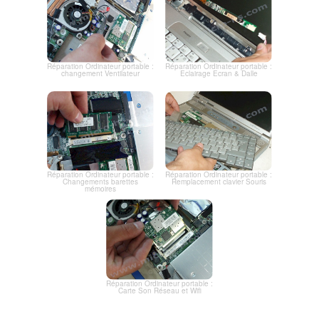
Réparation Ordinateur portable :
Réparation Ordinateur portable :
changement Ventilateur
Eclairage Ecran & Dalle
Réparation Ordinateur portable :
Réparation Ordinateur portable :
Changements barettes
Remplacement clavier Souris
mémoires
Réparation Ordinateur portable :
Carte Son Réseau et Wifi