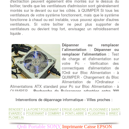
d'extraction peuvent également être montés sur le dessus du
boîtier, tandis que les ventilateurs d'admission sont généralement
montés sur le devant ou sur les côtés. à QUIMPER Si tous les
ventilateurs de votre système fonctionnent, mais que le système
fonctionne à chaud ou est instable, vous pouvez ajouter d'autres
ventilateurs. Si votre boîtier ne peut plus supporter de
ventilateurs ou devient trop fort, envisagez un refroidissement
liquide .
Dépanner ou remplacer
l’alimentation
:
Dépanner ou
remplacer l'alimentation
: Test
de charge et d'alimentation sur
votre Pc - Vérification des
connectiques d'alimentation de
l'Ordi sur Bloc Alimentation - à
QUIMPER - Changement du Bloc
Alimentation de l'Ordinateur -
Alimentations ATX standard pour Pc sur Bloc Alimentation - à
QUIMPER -
Recherche de Puissances adaptées entre 300
watts et 1200 watts
- Alimentations Corsair 80 plus certifications
Interventions de dépannage informatique - Villes proches :
pour PC sur Bloc Alimentation - à QUIMPER - Nettoyage de la
ventilation du Bloc alimentation modulaire.
BENODET
|
LA-FORET-FOUESNANT
|
ERGUE-GABERIC
|
PLOGONNEC
|
SAINT-
EVARZEC
|
FOUESNANT
|
COMBRIT
|
PONT-L-ABBE
|
PLUGUFFAN
|
BRIEC
|
Ajouter ou Remplacer les
PLOMELIN
barettes mémoires
:
Ajout
Barrettes Mémoires
: Toujours
Ordi Portable SONY
Imprimante Caisse EPSON