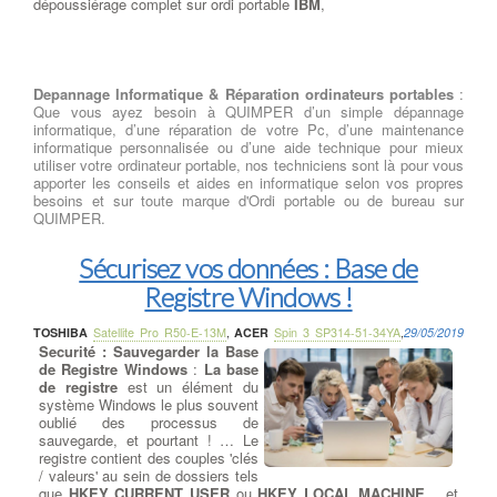
dépoussiérage complet sur ordi portable
IBM
,
Depannage Informatique & Réparation ordinateurs portables
:
Que vous ayez besoin à QUIMPER d’un simple dépannage
informatique, d’une réparation de votre Pc, d’une maintenance
informatique personnalisée ou d’une aide technique pour mieux
utiliser votre ordinateur portable, nos techniciens sont là pour vous
apporter les conseils et aides en informatique selon vos propres
besoins et sur toute marque d'Ordi portable ou de bureau sur
QUIMPER.
Sécurisez vos données : Base de
Registre Windows !
TOSHIBA
Satellite Pro R50-E-13M
,
ACER
Spin 3 SP314-51-34YA
,
29/05/2019
Securité : Sauvegarder la Base
de Registre Windows
:
La base
de registre
est un élément du
système Windows le plus souvent
oublié des processus de
sauvegarde, et pourtant ! … Le
registre contient des couples 'clés
/ valeurs' au sein de dossiers tels
que
HKEY CURRENT USER
ou
HKEY LOCAL MACHINE
… et