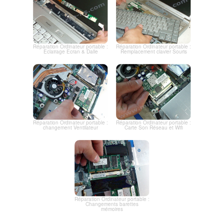
Réparation Ordinateur portable :
Réparation Ordinateur portable :
Eclairage Ecran & Dalle
Remplacement clavier Souris
Réparation Ordinateur portable :
Réparation Ordinateur portable :
changement Ventilateur
Carte Son Réseau et Wifi
Réparation Ordinateur portable :
Changements barettes
mémoires