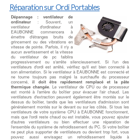
Réparation sur Ordi Portables
Dépannage : ventilateur de
ordinateur
: Souvent, un
ventilateur d'ordinateur à
EAUBONNE commencera à
émettre d'étranges bruits de
grincement ou des vibrations en
vitesse de pointe. Parfois, il n'y a
aucun avertissement et la vitesse
du ventilateur de pc faiblira
progressivement ou s'arrête silencieusement. Si l'un des
ventilateurs d'ordi est arrêté, vérifiez qu'il est bien connecté à
son alimentation. Si le ventilateur à EAUBONNE est connecté et
ne tourne toujours pas malgré la surchauffe du processeur
concerné,
il doit être rapidement remplacé et la pâte
thermique changée
. Le ventilateur de CPU ou de processeur
est monté à l'arrière du boîtier pour évacuer l'air chaud. Les
ventilateurs d'extraction peuvent également être montés sur le
dessus du boîtier, tandis que les ventilateurs d'admission sont
généralement montés sur le devant ou sur les côtés. Si tous les
ventilateurs de votre système CPU à EAUBONNE fonctionnent,
mais que l'ordi reste chaud ou est instable, vous pouvez ajouter
d'autres ventilateurs ou bien effectuer une réparation de
l'ensemble du système de refroidissement du PC. Si votre boîtier
ne peut plus supporter de ventilateurs ou devient trop fort, vous
pouvez aussi envisagez un refroidissement liquide à