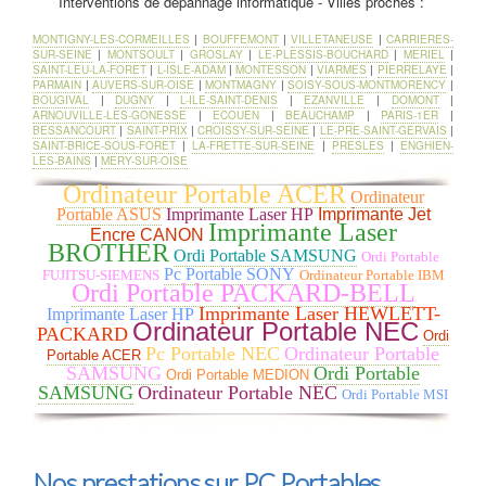
Interventions de dépannage informatique - Villes proches :
mère. à EAUBONNE Nous rajoutons vos données récupérées
sur le nouveau disque, selon les répertoires que vous avez pré
déterminés.
MONTIGNY-LES-CORMEILLES
|
BOUFFEMONT
|
VILLETANEUSE
|
CARRIERES-
SUR-SEINE
|
MONTSOULT
|
GROSLAY
|
LE-PLESSIS-BOUCHARD
|
MERIEL
|
SAINT-LEU-LA-FORET
|
L-ISLE-ADAM
|
MONTESSON
|
VIARMES
|
PIERRELAYE
|
Dépanner ou remplacer votre
PARMAIN
|
AUVERS-SUR-OISE
|
MONTMAGNY
|
SOISY-SOUS-MONTMORENCY
|
carte mère
: Elément majeur d'un
BOUGIVAL
|
DUGNY
|
L-ILE-SAINT-DENIS
|
EZANVILLE
|
DOMONT
|
PC de bureau à EAUBONNE, sur
ARNOUVILLE-LES-GONESSE
|
ECOUEN
|
BEAUCHAMP
|
PARIS-1ER
|
BESSANCOURT
|
SAINT-PRIX
|
CROISSY-SUR-SEINE
|
LE-PRE-SAINT-GERVAIS
|
laquelle votre
processeur, carte
SAINT-BRICE-SOUS-FORET
|
LA-FRETTE-SUR-SEINE
|
PRESLES
|
ENGHIEN-
graphique, barrette mémoire
et
LES-BAINS
|
MERY-SUR-OISE
autres composants viennent se
greffer, la carte mère doit répondre
Ordinateur Portable ACER
Ordinateur
à plusieurs critères selon la
Portable ASUS
Imprimante Laser HP
Imprimante Jet
configuration de votre ordinateur à
Imprimante Laser
Encre CANON
EAUBONNE et les logiciels installés. Nous devons
choisir la
BROTHER
meilleure carte mère gamer
ou bureautique pour processeur
Ordi Portable SAMSUNG
Ordi Portable
Intel ou processeur AMD parmi les plus grandes marques à
Pc Portable SONY
FUJITSU-SIEMENS
Ordinateur Portable IBM
Ordi Portable PACKARD-BELL
EAUBONNE :
ASUS, GIGABYTE, MSI
. Une bonne carte mère
est celle qui correspond à votre besoin : son format (mini-ITX,
Imprimante Laser HEWLETT-
Imprimante Laser HP
micro-ATX, ou encore ATX), son évolutivité (USB 3.1, USB 3.0,
Ordinateur Portable NEC
PACKARD
Ordi
SATA III, PCI-express 2.0, etc.) ou son prix (de la carte mère
Pc Portable NEC
Ordinateur Portable
Portable ACER
petit prix à la plus haut de gamme).
SAMSUNG
Ordi Portable
Ordi Portable MEDION
SAMSUNG
Ordinateur Portable NEC
Ordi Portable MSI
Remplacer un ventilateur pour
CPU Ventirad
:
Changement
Ventilation et Thermique
:
Souvent, un ventilateur
commencera à émettre d'étranges
Nos prestations sur PC Portables