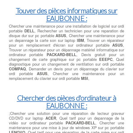
Touver des pièces informatiques sur
EAUBONNE :
Chercher une maintenance pour une installation de logiciel sur ordi
portable
DELL
, Rechercher un technicien pour une reparation de
disque dur sur pc portable
ASUS
, Chercher une maintenance pour
un depannage la carte son sur laptop
IBM
, Trouver un réparateur
pour un remplacement d'écran sur ordinateur portable
ASUS
,
Trouver un réparateur pour un dépannage matériel informatique sur
ordinateur portable
PACKARD-BELL
, Devis gratuit pour un
changement de carte graphique sur pc portable
EEEPC
, Quel
diagnostique pour un changement de ventilation sur ordi portable
COMPAQ
, Demander un devis pour un dépannage du clavier sur
ordi portable
ASUS
, Chercher une maintenance pour un
remplacement du clavier sur ordi portable
MSI
,
Chercher des pièces d'ordinateur à
EAUBONNE :
;Chercher une solution pour une réparation de lecteur graveur
CD/DVD sur laptop
ACER
, Quel tarif pour un depannage de la
vidéo sur ordinateur portable
PACKARD-BELL
, Chercher une
maintenance pour une mise à jour de windows XP sur pc portable
LENOVO
, Quel tarif pour une réparation de la carte mère sur ordi