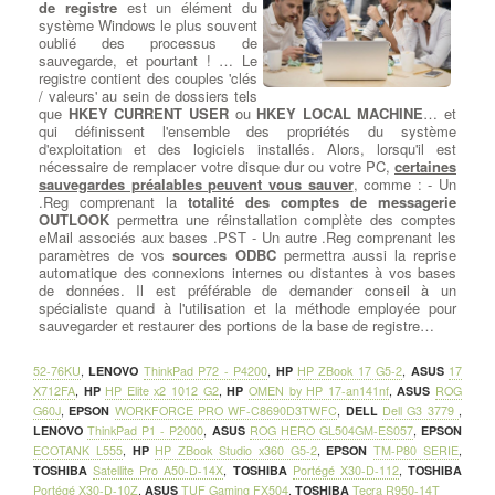
de registre
est un élément du
système Windows le plus souvent
oublié des processus de
sauvegarde, et pourtant ! … Le
registre contient des couples 'clés
/ valeurs' au sein de dossiers tels
que
HKEY CURRENT USER
ou
HKEY LOCAL MACHINE
… et
qui définissent l'ensemble des propriétés du système
d'exploitation et des logiciels installés. Alors, lorsqu'il est
nécessaire de remplacer votre disque dur ou votre PC,
certaines
sauvegardes préalables peuvent vous sauver
, comme : - Un
.Reg comprenant la
totalité des comptes de messagerie
OUTLOOK
permettra une réinstallation complète des comptes
eMail associés aux bases .PST - Un autre .Reg comprenant les
paramètres de vos
sources ODBC
permettra aussi la reprise
automatique des connexions internes ou distantes à vos bases
de données. Il est préférable de demander conseil à un
spécialiste quand à l'utilisation et la méthode employée pour
sauvegarder et restaurer des portions de la base de registre…
52-76KU
,
LENOVO
ThinkPad P72 - P4200
,
HP
HP ZBook 17 G5-2
,
ASUS
17
X712FA
,
HP
HP Elite x2 1012 G2
,
HP
OMEN by HP 17-an141nf
,
ASUS
ROG
G60J
,
EPSON
WORKFORCE PRO WF-C8690D3TWFC
,
DELL
Dell G3 3779
,
LENOVO
ThinkPad P1 - P2000
,
ASUS
ROG HERO GL504GM-ES057
,
EPSON
ECOTANK L555
,
HP
HP ZBook Studio x360 G5-2
,
EPSON
TM-P80 SERIE
,
TOSHIBA
Satellite Pro A50-D-14X
,
TOSHIBA
Portégé X30-D-112
,
TOSHIBA
Portégé X30-D-10Z
,
ASUS
TUF Gaming FX504
,
TOSHIBA
Tecra R950-14T