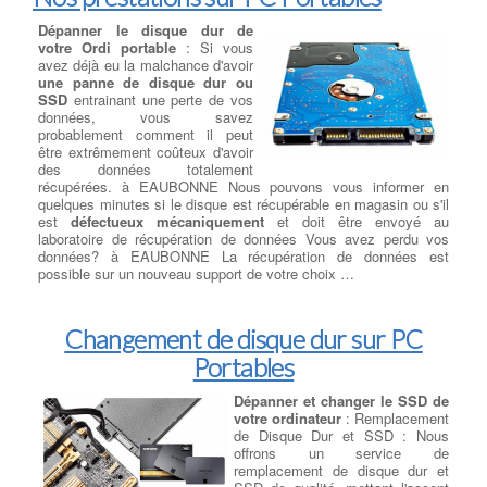
bruits de grincement ou des
vibrations en vitesse de pointe.
Dépanner le disque dur de
Parfois, il n'y a aucun
votre Ordi portable
: Si vous
avertissement et un ventilateur s'arrête silencieusement. Si l'un
avez déjà eu la malchance d'avoir
des ventilateurs s'est arrêté, vérifiez qu'il est connecté. à
une panne de disque dur ou
EAUBONNE Si le ventilateur est connecté et ne tourne toujours
SSD
entrainant une perte de vos
pas, il doit être remplacé. Le ventilateur d'évacuation est monté à
données, vous savez
l'arrière du boîtier pour évacuer l'air chaud. Les ventilateurs
probablement comment il peut
d'extraction peuvent également être montés sur le dessus du
être extrêmement coûteux d'avoir
boîtier, tandis que les ventilateurs d'admission sont généralement
des données totalement
montés sur le devant ou sur les côtés. à EAUBONNE Si tous les
récupérées. à EAUBONNE Nous pouvons vous informer en
ventilateurs de votre système fonctionnent, mais que le système
quelques minutes si le disque est récupérable en magasin ou s'il
fonctionne à chaud ou est instable, vous pouvez ajouter d'autres
est
défectueux mécaniquement
et doit être envoyé au
ventilateurs. Si votre boîtier ne peut plus supporter de
laboratoire de récupération de données Vous avez perdu vos
ventilateurs ou devient trop fort, envisagez un refroidissement
données? à EAUBONNE La récupération de données est
liquide .
possible sur un nouveau support de votre choix …
Ajouter ou Remplacer les
barettes mémoires
:
Ajout
Changement de disque dur sur PC
Barrettes Mémoires
: Toujours
plus gourmand en ressources, les
Portables
logiciels et jeux récents sont de
véritables consommateurs de
Dépanner et changer le SSD de
mémoire. Pour donner un bon
votre ordinateur
: Remplacement
coup de souffle à votre PC , votre
de Disque Dur et SSD : Nous
Mac ou votre PC portable, augmentez la taille de la mémoire
offrons un service de
vive de votre ordinateur . à EAUBONNE De la mémoire vive 1
remplacement de disque dur et
Go à 128 Go de 400 MHz à 4333 MHz, les meilleures barrettes