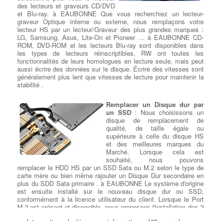
des lecteurs et graveurs CD/DVD
et Blu-ray. à EAUBONNE Que vous recherchiez un lecteur-
graveur Optique interne ou externe, nous remplaçons votre
lecteur HS par un lecteur/Graveur des plus grandes marques :
LG, Samsung, Asus, Lite-On et Pioneer … à EAUBONNE CD-
ROM, DVD-ROM et les lecteurs Blu-ray sont disponibles dans
les types de lecteurs réinscriptibles. RW ont toutes les
fonctionnalités de leurs homologues en lecture seule, mais peut
aussi écrire des données sur le disque. Écrire des vitesses sont
généralement plus lent que vitesses de lecture pour maintenir la
stabilité .
Remplacer un Disque dur par
un SSD
: Nous choisissons un
disque de remplacement de
qualité, de taille égale ou
supérieure à celle du disque HS
et des meilleures marques du
Marché. Lorsque cela est
souhaité, nous pouvons
remplacer le HDD HS par un SSD Sata ou M.2 selon le type de
carte mère ou bien même rajouter un Disque Dur secondaire en
plus du SDD Sata primaire . à EAUBONNE Le système d'origine
est ensuite installé sur le nouveau disque dur ou SSD,
conformément à la licence utilisateur du client. Lorsque le Port
M.2 est présent et disponible, nous proposons l'installation des 2
versions (SATA ou Pcie) conformément aux modèle de la carte