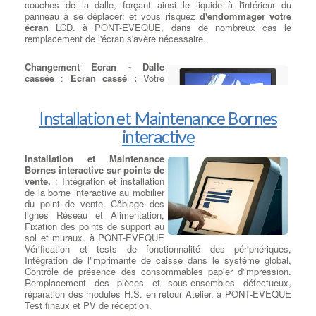
couches de la dalle, forçant ainsi le liquide à l'intérieur du
panneau à se déplacer; et vous risquez
d'endommager votre
écran
LCD. à PONT-EVEQUE, dans de nombreux cas le
remplacement de l'écran s'avère nécessaire.
Changement Ecran - Dalle
cassée
:
Ecran cassé :
Votre
écran d'ordinateur portable est
cassé
à cause d'un choc ou d'une
pression trop importante. Cela
Installation et Maintenance Bornes
peut ressembler à des taches
interactive
d'encre sur l'écran de votre
ordinateur portable. à PONT-
EVEQUE Bien que la couche de surface de l'écran du PC
Installation et Maintenance
portable puisse ne pas être réellement endommagée, le verre à
Bornes interactive sur points de
l'intérieur de votre
écran d'ordinateur portable est fissuré
. à
vente.
: Intégration et installation
PONT-EVEQUE, Ces cas ne sont pas réparables par un
de la borne interactive au mobilier
changement simple de composants et les écrans doivent être
du point de vente. Câblage des
remplacés. Les techniciens RCS vont procéder au démontage
lignes Réseau et Alimentation,
complet de la Dalle, à son remplacement, puis au remontages et
Fixation des points de support au
tests finaux.
sol et muraux. à PONT-EVEQUE
Vérification et tests de fonctionnalité des périphériques,
Intégration de l'imprimante de caisse dans le système global,
Contrôle de présence des consommables papier d'impression.
Remplacement des pièces et sous-ensembles défectueux,
réparation des modules H.S. en retour Atelier. à PONT-EVEQUE
Test finaux et PV de réception.