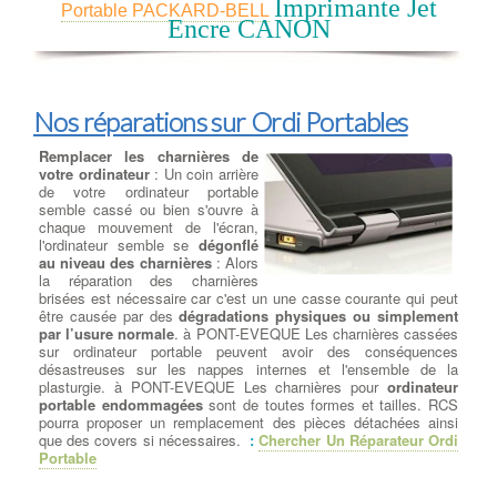
malwares peut être problématique en fonction du type de fichier
Imprimante Jet
Portable PACKARD-BELL
téléchargé, de la durée de l'infection et des actions ultérieures
Encre CANON
entreprises par l'utilisateur. à PONT-EVEQUE Dans la plupart
des cas, notre équipe est en mesure de
restaurer le système
d'exploitation de votre ordinateur
, les programmes et de
récupérer les données d'origine. Dans de rares situations, il peut
être nécessaire de réinstaller le système tout en restaurant les
Nos réparations sur Ordi Portables
données utilisateur.
Il existe de nombreux virus et logiciels malveillants (malwares)
Remplacer les charnières de
qui peuvent causer des dommages importants aux systèmes et
votre ordinateur
: Un coin arrière
aux données. Voici quelques-uns des virus et malwares les plus
de votre ordinateur portable
dangereux et notoires jusqu'à ma date de connaissance en
semble cassé ou bien s'ouvre à
septembre 2021 :
chaque mouvement de l'écran,
WannaCry : Apparu en mai 2017, WannaCry était un ransomware
l'ordinateur semble se
dégonflé
qui a infecté des centaines de milliers d'ordinateurs dans le
au niveau des charnières
: Alors
monde entier en exploitant une vulnérabilité de Windows. Il
la réparation des charnières
chiffrait les données des victimes et exigeait une rançon en
brisées est nécessaire car c'est un une casse courante qui peut
bitcoin pour les récupérer.
être causée par des
dégradations physiques ou simplement
NotPetya / ExPetr : Il est apparu en juin 2017 et a été classé
par l’usure normale
. à PONT-EVEQUE Les charnières cassées
comme un ransomware, mais son objectif principal semblait être
sur ordinateur portable peuvent avoir des conséquences
de causer des dommages plutôt que de gagner de l'argent grâce
désastreuses sur les nappes internes et l'ensemble de la
aux rançons. Il a causé des dégâts importants aux entreprises et
plasturgie. à PONT-EVEQUE Les charnières pour
ordinateur
aux infrastructures informatiques.
portable endommagées
sont de toutes formes et tailles. RCS
Conficker : Lancé en 2008, Conficker était un ver informatique
pourra proposer un remplacement des pièces détachées ainsi
qui se propageait rapidement en exploitant des vulnérabilités
que des covers si nécessaires.
:
Chercher Un Réparateur Ordi
dans les systèmes Windows. Il pouvait prendre le contrôle
Portable
complet des ordinateurs infectés.
Zeus (Zbot) : C'était un cheval de Troie financier très dangereux