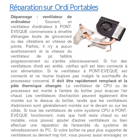
Réparation sur Ordi Portables
Dépannage : ventilateur de
ordinateur
: Souvent, un
ventilateur d'ordinateur à PONT-
EVEQUE commencera à émettre
d'étranges bruits de grincement
ou des vibrations en vitesse de
pointe. Parfois, il n'y a aucun
avertissement et la vitesse du
ventilateur de pc faiblira
progressivement ou s'arrête silencieusement. Si l'un des
ventilateurs d'ordi est arrêté, vérifiez qu'il est bien connecté à
son alimentation. Si le ventilateur à PONT-EVEQUE est
connecté et ne tourne toujours pas malgré la surchauffe du
processeur concerné,
il doit être rapidement remplacé et la
pâte thermique changée
. Le ventilateur de CPU ou de
processeur est monté à l'arrière du boîtier pour évacuer l'air
chaud. Les ventilateurs d'extraction peuvent également être
montés sur le dessus du boîtier, tandis que les ventilateurs
d'admission sont généralement montés sur le devant ou sur les
côtés. Si tous les ventilateurs de votre système CPU à PONT-
EVEQUE fonctionnent, mais que l'ordi reste chaud ou est
instable, vous pouvez ajouter d'autres ventilateurs ou bien
effectuer une réparation de l'ensemble du système de
refroidissement du PC. Si votre boîtier ne peut plus supporter de
ventilateurs ou devient trop fort, vous pouvez aussi envisagez un