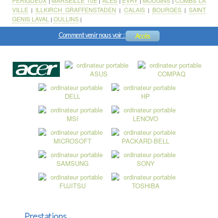
PERIGUEUX
MARSEILLE 10E
ALES
EVRY
MOUGINS
COMBS LA
|
|
|
|
|
VILLE
ILLKIRCH GRAFFENSTADEN
CALAIS
BOURGES
SAINT
|
|
|
|
GENIS LAVAL
OULLINS
|
|
Comment venir nous voir :
Accès
Prestations