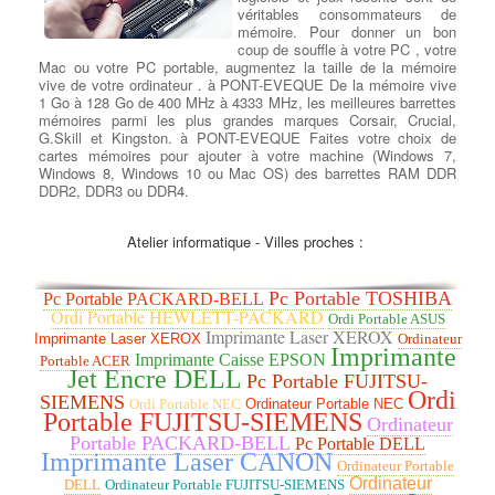
véritables consommateurs de
mémoire. Pour donner un bon
coup de souffle à votre PC , votre
Mac ou votre PC portable, augmentez la taille de la mémoire
vive de votre ordinateur . à PONT-EVEQUE De la mémoire vive
1 Go à 128 Go de 400 MHz à 4333 MHz, les meilleures barrettes
mémoires parmi les plus grandes marques Corsair, Crucial,
G.Skill et Kingston. à PONT-EVEQUE Faites votre choix de
cartes mémoires pour ajouter à votre machine (Windows 7,
Windows 8, Windows 10 ou Mac OS) des barrettes RAM DDR
DDR2, DDR3 ou DDR4.
Atelier informatique - Villes proches :
Suppression de virus et logiciels
malveillants
Pc Portable TOSHIBA
Pc Portable PACKARD-BELL
Ordi Portable HEWLETT-PACKARD
Nettoyage de votre ordinateur -
Ordi Portable ASUS
Imprimante Laser XEROX
Virus et Malware
:
Qu'est-ce
Imprimante Laser XEROX
Ordinateur
Imprimante
qu'un virus informatique ?
Un
Imprimante Caisse EPSON
Portable ACER
virus informatique est un
Jet Encre DELL
Pc Portable FUJITSU-
programme sournois qui
Ordi
SIEMENS
Ordi Portable NEC
Ordinateur Portable NEC
endommage votre ordinateur sans
Portable FUJITSU-SIEMENS
Ordinateur
votre permission, provoquant des
Portable PACKARD-BELL
modifications indésirables et
Pc Portable DELL
Imprimante Laser CANON
nuisibles. Communément appelé 'malware',
il s'agit d'un
Ordinateur Portable
logiciel malveillant
. à PONT-EVEQUE Éliminer les virus et les
Ordinateur
DELL
Ordinateur Portable FUJITSU-SIEMENS