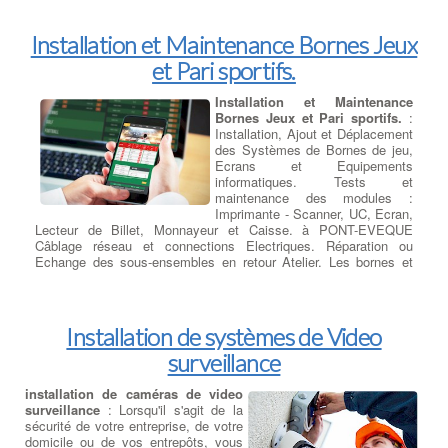
Installation et Maintenance Bornes Jeux
et Pari sportifs.
Installation et Maintenance
Bornes Jeux et Pari sportifs.
:
Installation, Ajout et Déplacement
des Systèmes de Bornes de jeu,
Ecrans et Equipements
informatiques. Tests et
maintenance des modules :
Imprimante - Scanner, UC, Ecran,
Lecteur de Billet, Monnayeur et Caisse. à PONT-EVEQUE
Câblage réseau et connections Electriques. Réparation ou
Echange des sous-ensembles en retour Atelier. Les bornes et
périphériques hors-service sont révisées et remise en état en
atelier central à PONT-EVEQUE.
Installation de systèmes de Video
surveillance
installation de caméras de video
surveillance
: Lorsqu'il s'agit de la
sécurité de votre entreprise, de votre
domicile ou de vos entrepôts, vous