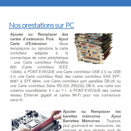
Nos prestations sur PC
Ajouter ou Remplacer des
cartes d’extension Pcie
:
Ajout
Carte d'Extension
: Nous
remplaçons ou rajoutons la carte
contrôleur adaptée à la
connectique de votre périphérique
: une Carte contrôleur FireWire
800 (Carte contrôleur IEEE
1394b), à PONT-EVEQUE une Carte contrôleur USB 2.0 ou USB
3.0, une Carte contrôleur Raid, des cartes contrôleur SAS SFF-
8087 à SFF-8644, une Carte contrôleur port parallèle DB-25 ou
une Carte contrôleur Série RS-232 (RS232) DB-9, une carte son
créative soundblaster 5.1 ou 7.1, à PONT-EVEQUE des cartes
réseau Ethernet gigabit et cartes Wi-Fi pour vos connexions
sans-fil.
Ajouter ou Remplacer les
barettes mémoires
:
Ajout
Barrettes Mémoires
: Toujours
plus gourmand en ressources, les
logiciels et jeux récents sont de