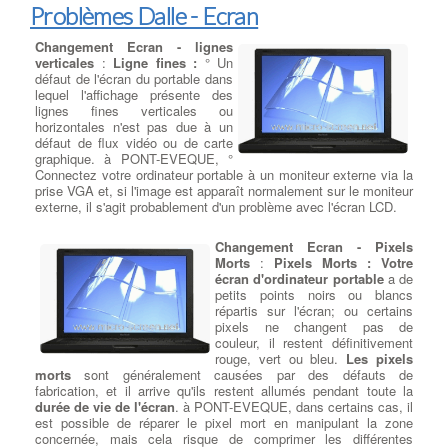
Problèmes Dalle - Ecran
exécuter vos jeux préférés en 720p en utilisant la technologie
graphique intégrée. Et, si vous êtes créatif, il est livré avec le
stylo HP, contrairement à certains hybrides sans stylet.
Changement Ecran - lignes
verticales
:
Ligne fines :
° Un
défaut de l'écran du portable dans
Choisir son processeur INTEL
lequel l'affichage présente des
8eme Gén. à PONT-EVEQUE
:
lignes fines verticales ou
Performance :
Les nouveaux
horizontales n'est pas due à un
processeurs de la série U
défaut de flux vidéo ou de carte
reposent sur une base solide déjà
graphique. à PONT-EVEQUE, °
démontrée par les produits
Connectez votre ordinateur portable à un moniteur externe via la
initiaux de la série U. Nous
prise VGA et, si l'image est apparaît normalement sur le moniteur
offrons des performances
externe, il s'agit probablement d'un problème avec l'écran LCD.
globales du système deux fois supérieures à celles d'un PC 2
vieux de 5 ans , permettant aux utilisateurs de se concentrer, de
créer et de se connecter comme jamais auparavant. à PONT-
Changement Ecran - Pixels
EVEQUE : Pour la première fois dans la série U, le processeur
Morts
:
Pixels Morts : Votre
Intel® Core ™ i7 8565U intègre la nouvelle fonctionnalité Intel®
écran d'ordinateur portable
a de
Thermal Velocity Boost (Intel® TVB) 3, qui offre des
petits points noirs ou blancs
performances supplémentaires. Outre l'augmentation des
répartis sur l'écran; ou certains
fréquences turbo multicœurs et de l’hyper-threading, il affiche le
pixels ne changent pas de
score Sysmark * 2014SE le plus élevé de toutes les séries
couleur, il restent définitivement
U.
Source :
Sources INTEL
rouge, vert ou bleu.
Les pixels
morts
sont généralement causées par des défauts de
fabrication, et il arrive qu'ils restent allumés pendant toute la
durée de vie de l'écran
. à PONT-EVEQUE, dans certains cas, il
est possible de réparer le pixel mort en manipulant la zone
concernée, mais cela risque de comprimer les différentes