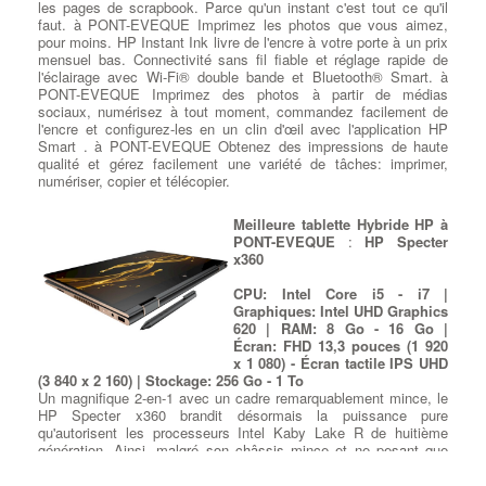
les pages de scrapbook. Parce qu'un instant c'est tout ce qu'il
une panne de disque dur ou
faut. à PONT-EVEQUE Imprimez les photos que vous aimez,
SSD
entrainant une perte de vos
pour moins. HP Instant Ink livre de l'encre à votre porte à un prix
données, vous savez
mensuel bas. Connectivité sans fil fiable et réglage rapide de
probablement comment il peut
l'éclairage avec Wi-Fi® double bande et Bluetooth® Smart. à
être extrêmement coûteux d'avoir
PONT-EVEQUE Imprimez des photos à partir de médias
des données totalement
sociaux, numérisez à tout moment, commandez facilement de
récupérées. à PONT-EVEQUE Nous pouvons vous informer en
l'encre et configurez-les en un clin d'œil avec l'application HP
quelques minutes si le disque est récupérable en magasin ou s'il
Smart . à PONT-EVEQUE Obtenez des impressions de haute
est
défectueux mécaniquement
et doit être envoyé au
qualité et gérez facilement une variété de tâches: imprimer,
laboratoire de récupération de données Vous avez perdu vos
numériser, copier et télécopier.
données? à PONT-EVEQUE La récupération de données est
possible sur un nouveau support de votre choix …
Meilleure tablette Hybride HP à
PONT-EVEQUE
:
HP Specter
x360
CPU: Intel Core i5 - i7 |
Graphiques: Intel UHD Graphics
620 | RAM: 8 Go - 16 Go |
Écran: FHD 13,3 pouces (1 920
x 1 080) - Écran tactile IPS UHD
(3 840 x 2 160) | Stockage: 256 Go - 1 To
Un magnifique 2-en-1 avec un cadre remarquablement mince, le
HP Specter x360 brandit désormais la puissance pure
qu'autorisent les processeurs Intel Kaby Lake R de huitième
génération. Ainsi, malgré son châssis mince et ne pesant que
1,78 kg, cette version du produit phare de Hewlett-Packard est
prête non seulement à diffuser des vidéos 4K, mais aussi à