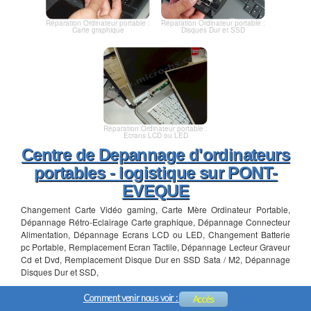
Réparation Ordinateur portable :
Réparation Ordinateur portable :
Carte graphique
Disques Dur et SSD
Réparation Ordinateur portable :
Ecrans LCD ou LED
Centre de Depannage d'ordinateurs
portables - logistique sur PONT-
EVEQUE
Changement Carte Vidéo gaming, Carte Mère Ordinateur Portable,
Dépannage Rétro-Eclairage Carte graphique, Dépannage Connecteur
Alimentation, Dépannage Ecrans LCD ou LED, Changement Batterie
pc Portable, Remplacement Ecran Tactile, Dépannage Lecteur Graveur
Cd et Dvd, Remplacement Disque Dur en SSD Sata / M2, Dépannage
Disques Dur et SSD,
Comment venir nous voir :
Accès