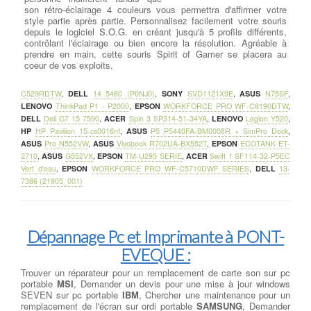
son rétro-éclairage 4 couleurs vous permettra d'affirmer votre
style partie après partie. Personnalisez facilement votre souris
depuis le logiciel S.O.G. en créant jusqu'à 5 profils différents,
contrôlant l'éclairage ou bien encore la résolution. Agréable à
prendre en main, cette souris Spirit of Gamer se placera au
coeur de vos exploits.
C529RDTW
,
DELL
14 5480 (P0NJ0)
,
SONY
SVD1121X9E
,
ASUS
N75SF
,
LENOVO
ThinkPad P1 - P2000
,
EPSON
WORKFORCE PRO WF-C8190DTW
,
DELL
Dell G7 15 7590
,
ACER
Spin 3 SP314-51-34YA
,
LENOVO
Legion Y520
,
HP
HP Pavilion 15-cs0016nf
,
ASUS
P5 P5440FA-BM0008R + SimPro Dock
,
ASUS
Pro N552VW
,
ASUS
Vivobook R702UA-BX552T
,
EPSON
ECOTANK ET-
2710
,
ASUS
G552VX
,
EPSON
TM-U295 SERIE
,
ACER
Swift 1 SF114-32-P5EC
Vert d'eau
,
EPSON
WORKFORCE PRO WF-C5710DWF SERIES
,
DELL
13-
7386 (21905_001)
Dépannage Pc et Imprimante à PONT-
EVEQUE :
Trouver un réparateur pour un remplacement de carte son sur pc
portable
MSI
, Demander un devis pour une mise à jour windows
SEVEN sur pc portable
IBM
, Chercher une maintenance pour un
remplacement de l'écran sur ordi portable
SAMSUNG
, Demander