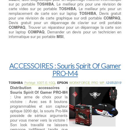
sur pc portable
TOSHIBA
, Le meilleur prix pour une révision de
carte video sur pc portable
TOSHIBA
, Le meilleur prix pour un
remplacement de carte son sur laptop
TOSHIBA
, Devis gratuit
pour une révision de carte graphique sur ordi portable
COMPAQ
,
Devis gratuit pour un dépannage de clavier sur ordi portable
COMPAQ
, Trouver un réparateur pour un dépannage la carte son
sur laptop
COMPAQ
, Demander un devis pour un technicien en
informatique sur pc portable
MSI
,
ACCESSOIRES : Souris Spirit Of Gamer
PRO-M4
TOSHIBA
Portégé X30T-E-1GQ
,
EPSON
WORKFORCE PRO WF-
12/05/2019
Distribution accessoires :
Souris Spirit Of Gamer PRO-M4
: Une arme de choix pour la
victoire : Avec ses 8 boutons
programmables et son capteur
optique 3200 dpi, la souris Pro-M4
possède de sérieux arguments
pour vous mener vers la victoire !
Son look travaillé ne laissera
personne indifférent tandis que