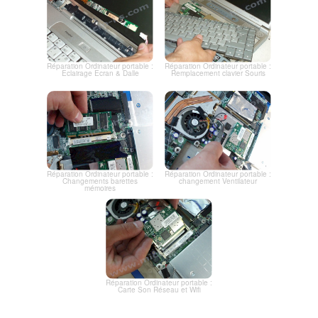
Réparation Ordinateur portable :
Réparation Ordinateur portable :
Eclairage Ecran & Dalle
Remplacement clavier Souris
Réparation Ordinateur portable :
Réparation Ordinateur portable :
Changements barettes
changement Ventilateur
mémoires
Réparation Ordinateur portable :
Carte Son Réseau et Wifi