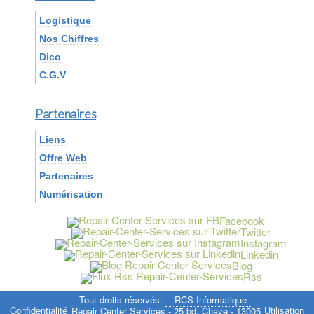
Logistique
Nos Chiffres
Dico
C.G.V
Partenaires
Liens
Offre Web
Partenaires
Numérisation
Facebook
Twitter
Instagram
Linkedin
Blog
Rss
Tout droits réservés:
RCS Informatique -
Confidentialité
Utilisation
Repair Center Services - 25 bd. Chave - 13005