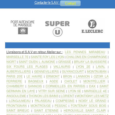
paramétrage et formation logicielle, initiation à la prise en main à
Contacter le S.A.V :
Contact
distance sur PC, Tablette ou Smartphone.
Livraisons et S.A.V en retour Atelier sur :
LES PENNES MIRABEAU
|
MARSEILLE 7E
SAINTE FOY LES LYON
CHALONS EN CHAMPAGNE
|
|
|
NIORT
SAINT OUEN L AUMONE
GRASSE
BRUAY LA BUISSIERE
|
|
|
|
SIX FOURS LES PLAGES
VALLAURIS
LYON 2E
LAVAL
|
|
|
|
AUBERVILLIERS
GENNEVILLIERS
GUYANCOURT
MONTAUBAN
|
|
|
|
PARIS 20E
LE HAVRE
ERMONT
BRON
LANNION
OZOIR LA
|
|
|
|
|
FERRIERE
BAGNEUX
AGDE
CHOLET
MONTPELLIER
|
|
|
|
|
CHAMBERY
SANNOIS
CORMEILLES EN PARISIS
DAX
SAINT
|
|
|
|
GERMAIN EN LAYE
VITRY SUR SEINE
LYON 6E
MARSEILLE 4E
|
|
|
|
ANGOULEME
THONON LES BAINS
LORIENT
MONTIGNY LES METZ
|
|
|
LONGJUMEAU
PALAISEAU
COMPIEGNE
NOISY LE GRAND
|
|
|
|
|
FRONTIGNAN
MONTROUGE
PESSAC
FONTENAY SOUS BOIS
|
|
|
|
SAINT BRIEUC
SAINT ETIENNE
HEROUVILLE SAINT CLAIR
|
|
|