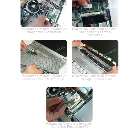
Réparation Ordinateur portable :
Réparation Ordinateur portable :
changement Ventilateur
Changements barettes
mémoires
Réparation Ordinateur portable :
Réparation Ordinateur portable :
Remplacement clavier Souris
Eclairage Ecran & Dalle
Réparation Ordinateur portable :
Carte Son Réseau et Wifi