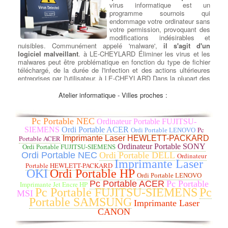
virus informatique est un
programme sournois qui
endommage votre ordinateur sans
votre permission, provoquant des
modifications indésirables et
nuisibles. Communément appelé 'malware',
il s'agit d'un
logiciel malveillant
. à LE-CHEYLARD Éliminer les virus et les
malwares peut être problématique en fonction du type de fichier
téléchargé, de la durée de l'infection et des actions ultérieures
entreprises par l'utilisateur. à LE-CHEYLARD Dans la plupart des
cas, notre équipe est en mesure de
restaurer le système
d'exploitation de votre ordinateur
, les programmes et de
Atelier informatique - Villes proches :
récupérer les données d'origine. Dans de rares situations, il peut
être nécessaire de réinstaller le système tout en restaurant les
données utilisateur.
Pc Portable NEC
Ordinateur Portable FUJITSU-
Il existe de nombreux virus et logiciels malveillants (malwares)
SIEMENS
Ordi Portable ACER
Pc
Ordi Portable LENOVO
qui peuvent causer des dommages importants aux systèmes et
Portable ACER
Imprimante Laser HEWLETT-PACKARD
aux données. Voici quelques-uns des virus et malwares les plus
Ordinateur Portable SONY
Ordi Portable FUJITSU-SIEMENS
dangereux et notoires jusqu'à ma date de connaissance en
Ordi Portable NEC
Ordi Portable DELL
Ordinateur
septembre 2021 :
Imprimante Laser
Portable HEWLETT-PACKARD
WannaCry : Apparu en mai 2017, WannaCry était un ransomware
OKI
Ordi Portable HP
qui a infecté des centaines de milliers d'ordinateurs dans le
Ordi Portable LENOVO
Pc Portable ACER
Pc Portable
monde entier en exploitant une vulnérabilité de Windows. Il
Imprimante Jet Encre HP
Pc Portable FUJITSU-SIEMENS
Pc
chiffrait les données des victimes et exigeait une rançon en
MSI
Portable SAMSUNG
bitcoin pour les récupérer.
Imprimante Laser
NotPetya / ExPetr : Il est apparu en juin 2017 et a été classé
CANON
comme un ransomware, mais son objectif principal semblait être
de causer des dommages plutôt que de gagner de l'argent grâce