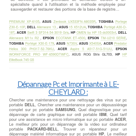
spécialiste quand à l'utilisation et la méthode employée pour
sauvegarder et restaurer des portions de la base de registre…
PREMIUM XP-6105
,
ASUS
Zenbook UX533FN-A8035R
,
TOSHIBA
Portege
Z30-E-10P
,
DELL
Alienware 13
,
ASUS
15 X512UA
,
TOSHIBA
Portégé A30-D-
18T
,
ACER
Swift 3 SF314-54-3019 Gris
,
HP
OMEN by HP 15-dc0003nf
,
DELL
Alienware M11x R2
,
EPSON
ECOTANK ET-4500
,
EPSON
TM-U210 SERIE
,
TOSHIBA
Portégé X30-E-179
,
ASUS
N73SV
,
ASUS
X540SA
,
ACER
Predator
Helios 300 PH317-52-76KU
,
ACER
Aspire 5 A517-51G-51UU
,
EPSON
WORKFORCE PRO WF-6590DTWFC
,
ASUS ROG Strix GL703
,
HP
HP
EliteBook 745 G5
Dépannage Pc et Imprimante à LE-
CHEYLARD :
Chercher une maintenance pour une nettoyage des virus sur pc
portable
DELL
, Chercher une maintenance pour un dépoussiérage
complet sur pc portable
SAMSUNG
, Quel diagnostique pour un
dépannage de carte graphique sur ordi portable
IBM
, Quel tarif
pour une assistance en micro informatique sur pc portable
ACER
,
Le meilleur prix pour un dépannage de la video sur ordinateur
portable
PACKARD-BELL
, Trouver un réparateur pour un
dépannage matériel informatique sur pc portable
HP
, Le meilleur