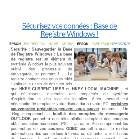
Sécurisez vos données : Base de
Registre Windows !
EPSON
EXPRESSION HOME XP-352
,
EPSON
EXPRESSION
29/05/2019
Securité : Sauvegarder la Base
de Registre Windows
:
La base
de registre
est un élément du
système Windows le plus souvent
oublié des processus de
sauvegarde, et pourtant ! … Le
registre contient des couples 'clés
/ valeurs' au sein de dossiers tels
que
HKEY CURRENT USER
ou
HKEY LOCAL MACHINE
… et
qui définissent l'ensemble des propriétés du système
d'exploitation et des logiciels installés. Alors, lorsqu'il est
nécessaire de remplacer votre disque dur ou votre PC,
certaines
sauvegardes préalables peuvent vous sauver
, comme : - Un
.Reg comprenant la
totalité des comptes de messagerie
OUTLOOK
permettra une réinstallation complète des comptes
eMail associés aux bases .PST - Un autre .Reg comprenant les
paramètres de vos
sources ODBC
permettra aussi la reprise
automatique des connexions internes ou distantes à vos bases
de données. Il est préférable de demander conseil à un