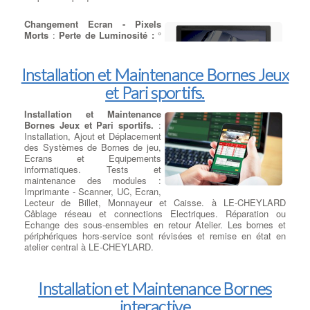
Changement Ecran - Pixels
Morts
:
Perte de Luminosité :
°
Vous vous apercevez
progressivement d'une perte de
luminosité de votre écran LCD, et
Installation et Maintenance Bornes Jeux
l'affichage devient trop sombre
et Pari sportifs.
pour l'utiliser correctement, même
en poussant l'éclairage à fond. à
LE-CHEYLARD, Le tube fluorescent à cathode froide (rétro-
Installation et Maintenance
éclairage) la carte inverter est HS ou dans 68% des cas, le
Bornes Jeux et Pari sportifs.
:
remplacement de la carte inverter suffira à régler le problème. à
Installation, Ajout et Déplacement
LE-CHEYLARD, Mais dans d'autre cas il faudra envisager le
des Systèmes de Bornes de jeu,
remplacement pur et simple de votre écran d'ordinateur portable.
Ecrans et Equipements
informatiques. Tests et
maintenance des modules :
Imprimante - Scanner, UC, Ecran,
Lecteur de Billet, Monnayeur et Caisse. à LE-CHEYLARD
Câblage réseau et connections Electriques. Réparation ou
Echange des sous-ensembles en retour Atelier. Les bornes et
périphériques hors-service sont révisées et remise en état en
atelier central à LE-CHEYLARD.
Installation et Maintenance Bornes
interactive