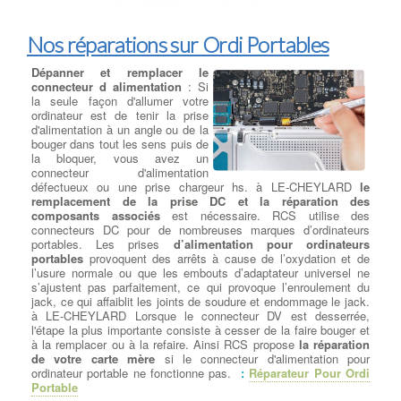
aux rançons. Il a causé des dégâts importants aux entreprises et
aux infrastructures informatiques.
Conficker : Lancé en 2008, Conficker était un ver informatique
Nos réparations sur Ordi Portables
qui se propageait rapidement en exploitant des vulnérabilités
dans les systèmes Windows. Il pouvait prendre le contrôle
Dépanner et remplacer le
complet des ordinateurs infectés.
connecteur d alimentation
: Si
Zeus (Zbot) : C'était un cheval de Troie financier très dangereux
la seule façon d'allumer votre
qui visait principalement à voler des informations sensibles,
ordinateur est de tenir la prise
telles que les identifiants bancaires et les mots de passe.
d'alimentation à un angle ou de la
Stuxnet : Découvert en 2010, Stuxnet était un ver informatique
bouger dans tout les sens puis de
sophistiqué conçu pour cibler les systèmes de contrôle
la bloquer, vous avez un
industriels, en particulier ceux liés au programme nucléaire
connecteur d'alimentation
iranien. Il est considéré comme l'une des premières armes
défectueux ou une prise chargeur hs. à LE-CHEYLARD
le
cybernétiques déployées pour attaquer des infrastructures
remplacement de la prise DC et la réparation des
critiques.
composants associés
est nécessaire. RCS utilise des
Cryptolocker : C'était un ransomware qui a commencé à circuler
connecteurs DC pour de nombreuses marques d’ordinateurs
en 2013. Il chiffrait les fichiers des victimes et demandait une
portables. Les prises
d’alimentation pour ordinateurs
rançon pour les décrypter.
portables
provoquent des arrêts à cause de l’oxydation et de
Mirai : Apparu en 2016, Mirai était un logiciel malveillant de type
l’usure normale ou que les embouts d’adaptateur universel ne
botnet qui infectait principalement les objets connectés (IoT) pour
s’ajustent pas parfaitement, ce qui provoque l’enroulement du
les recruter dans un réseau de bots, qui pouvait ensuite être
jack, ce qui affaiblit les joints de soudure et endommage le jack.
utilisé pour lancer des attaques DDoS massives.
à LE-CHEYLARD Lorsque le connecteur DV est desserrée,
Emotet : C'était un cheval de Troie bancaire qui a évolué pour
l'étape la plus importante consiste à cesser de la faire bouger et
devenir l'un des malwares les plus polyvalents et dangereux. Il
à la remplacer ou à la refaire. Ainsi RCS propose
la réparation
pouvait être utilisé pour voler des informations, propager d'autres
de votre carte mère
si le connecteur d'alimentation pour
malwares et lancer des attaques de phishing.
ordinateur portable ne fonctionne pas.
:
Réparateur Pour Ordi
Il est important de noter que de nouveaux virus et malwares
Portable
peuvent apparaître à tout moment, et la nature des menaces