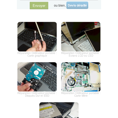
ou bien,
Devis détaillé
Envoyer
Réparation Ordinateur portable :
Réparation Ordinateur portable :
Carte graphique
Ecrans LCD ou LED
Réparation Ordinateur portable :
Réparation Ordinateur portable :
Disques Dur et SSD
Carte Mère