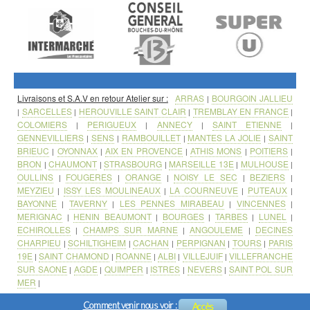
Livraisons et S.A.V en retour Atelier sur :
ARRAS
BOURGOIN JALLIEU
|
SARCELLES
HEROUVILLE SAINT CLAIR
TREMBLAY EN FRANCE
|
|
|
|
COLOMIERS
PERIGUEUX
ANNECY
SAINT ETIENNE
|
|
|
|
GENNEVILLIERS
SENS
RAMBOUILLET
MANTES LA JOLIE
SAINT
|
|
|
|
BRIEUC
OYONNAX
AIX EN PROVENCE
ATHIS MONS
POITIERS
|
|
|
|
|
BRON
CHAUMONT
STRASBOURG
MARSEILLE 13E
MULHOUSE
|
|
|
|
|
OULLINS
FOUGERES
ORANGE
NOISY LE SEC
BEZIERS
|
|
|
|
|
MEYZIEU
ISSY LES MOULINEAUX
LA COURNEUVE
PUTEAUX
|
|
|
|
BAYONNE
TAVERNY
LES PENNES MIRABEAU
VINCENNES
|
|
|
|
MERIGNAC
HENIN BEAUMONT
BOURGES
TARBES
LUNEL
|
|
|
|
|
ECHIROLLES
CHAMPS SUR MARNE
ANGOULEME
DECINES
|
|
|
CHARPIEU
SCHILTIGHEIM
CACHAN
PERPIGNAN
TOURS
PARIS
|
|
|
|
|
19E
SAINT CHAMOND
ROANNE
ALBI
VILLEJUIF
VILLEFRANCHE
|
|
|
|
|
SUR SAONE
AGDE
QUIMPER
ISTRES
NEVERS
SAINT POL SUR
|
|
|
|
|
MER
|
Comment venir nous voir :
Accès