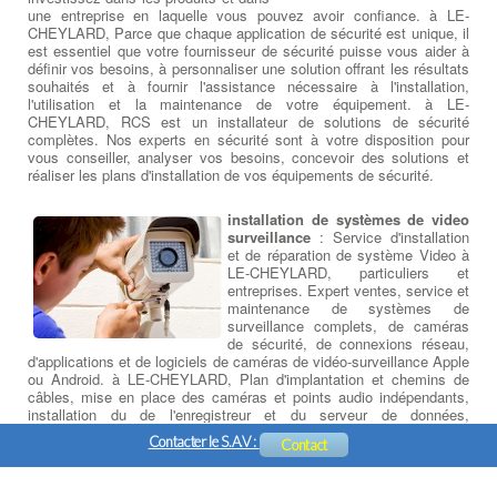
une entreprise en laquelle vous pouvez avoir confiance. à LE-
CHEYLARD, Parce que chaque application de sécurité est unique, il
est essentiel que votre fournisseur de sécurité puisse vous aider à
définir vos besoins, à personnaliser une solution offrant les résultats
souhaités et à fournir l'assistance nécessaire à l'installation,
l'utilisation et la maintenance de votre équipement. à LE-
CHEYLARD, RCS est un installateur de solutions de sécurité
complètes. Nos experts en sécurité sont à votre disposition pour
vous conseiller, analyser vos besoins, concevoir des solutions et
réaliser les plans d'installation de vos équipements de sécurité.
installation de systèmes de video
surveillance
: Service d'installation
et de réparation de système Video à
LE-CHEYLARD, particuliers et
entreprises. Expert ventes, service et
maintenance de systèmes de
surveillance complets, de caméras
de sécurité, de connexions réseau,
d'applications et de logiciels de caméras de vidéo-surveillance Apple
ou Android. à LE-CHEYLARD, Plan d'implantation et chemins de
câbles, mise en place des caméras et points audio indépendants,
installation du de l'enregistreur et du serveur de données,
paramétrage et formation logicielle, initiation à la prise en main à
Contacter le S.A.V :
Contact
distance sur PC, Tablette ou Smartphone.