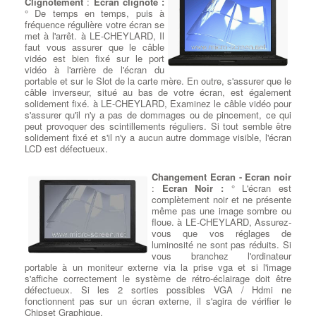
concentriques pour en renforcer l'aspect sophistiqué. La
Clignotement
:
Ecran clignote :
simplicité de sa conception en fait le compagnon idéal des
° De temps en temps, puis à
ordinateurs portables fins et légers. à LE-CHEYLARD
fréquence régulière votre écran se
Compatible avec deux interfaces
met à l'arrêt. à LE-CHEYLARD, Il
: Le ZenDrive U9M d’ASUS
dispose de deux câbles prenant en charge les interfaces USB de
faut vous assurer que le câble
type C et de type A. Le modèle réversible de type C se traduit
vidéo est bien fixé sur le port
par une connectivité pratique, pour des transmissions de
vidéo à l'arrière de l'écran du
données ultra rapides à partir de périphériques compatibles. à
portable et sur le Slot de la carte mère. En outre, s'assurer que le
LE-CHEYLARD
câble inverseur, situé au bas de votre écran, est également
Source :
Asus
solidement fixé. à LE-CHEYLARD, Examinez le câble vidéo pour
s'assurer qu'il n'y a pas de dommages ou de pincement, ce qui
Choisir le CPU processeur pour
peut provoquer des scintillements réguliers. Si tout semble être
son pc à LE-CHEYLARD
: Basé
solidement fixé et s'il n'y a aucun autre dommage visible, l'écran
sur une multitude de points de
LCD est défectueux.
référence , Kaby Lake n'offre pas
de gains de performances
majeurs par rapport à son
Changement Ecran - Ecran noir
prédécesseur Intel, qui se situe
:
Ecran Noir :
° L'écran est
au plus haut niveau des
complètement noir et ne présente
spécifications. à LE-CHEYLARD : C'est dans la moyenne où le
même pas une image sombre ou
lac Kaby semble le plus bénéfique, ce qui laisse la porte
floue. à LE-CHEYLARD, Assurez-
légèrement entrouverte pour AMD au niveau des passionnés.
vous que vos réglages de
luminosité ne sont pas réduits. Si
vous branchez l'ordinateur
portable à un moniteur externe via la prise vga et si l'image
s'affiche correctement le système de rétro-éclairage doit être
défectueux. Si les 2 sorties possibles VGA / Hdmi ne
fonctionnent pas sur un écran externe, il s'agira de vérifier le
Chipset Graphique.