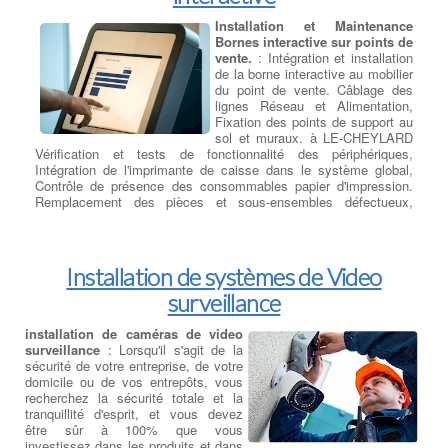
Installation et Maintenance
Bornes interactive sur points de
vente.
: Intégration et installation
de la borne interactive au mobilier
du point de vente. Câblage des
lignes Réseau et Alimentation,
Fixation des points de support au
sol et muraux. à LE-CHEYLARD
Vérification et tests de fonctionnalité des périphériques,
Intégration de l'imprimante de caisse dans le système global,
Contrôle de présence des consommables papier d'impression.
Remplacement des pièces et sous-ensembles défectueux,
réparation des modules H.S. en retour Atelier. à LE-CHEYLARD
Test finaux et PV de réception.
Installation de systèmes de Video
surveillance
installation de caméras de video
surveillance
: Lorsqu'il s'agit de la
sécurité de votre entreprise, de votre
domicile ou de vos entrepôts, vous
recherchez la sécurité totale et la
tranquillité d'esprit, et vous devez
être sûr à 100% que vous
investissez dans les produits et dans