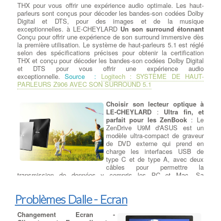
THX pour vous offrir une expérience audio optimale. Les haut-
trop fort, vous pouvez aussi envisagez un refroidissement liquide
parleurs sont conçus pour décoder les bandes-son codées Dolby
à LE-CHEYLARD.
:
Devis Réparateur Ordi Portable
Digital et DTS, pour des images et de la musique
exceptionnelles. à LE-CHEYLARD
Un son surround étonnant
Conçu pour offrir une expérience de son surround immersive dès
Nos réparations sur Ordi Portables
la première utilisation. Le système de haut-parleurs 5.1 est réglé
selon des spécifications précises pour obtenir la certification
Remplacer un ecran sur
THX et conçu pour décoder les bandes-son codées Dolby Digital
ordinateur portable
: RCS
et DTS pour vous offrir une expérience audio
spécialiste des écrans de
exceptionnelle.
Source :
Logitech : SYSTÈME DE HAUT-
remplacement
LCD et LED pour :
PARLEURS Z906 AVEC SON SURROUND 5.1
ordinateur portable, tablettes et
smartphones, avec : Un grand
Choisir son lecteur optique à
choix de références à LE-
LE-CHEYLARD
:
Ultra fin, et
CHEYLARD : plus de 73000
parfait pour les ZenBook
: Le
articles, Une vaste connaissance des
pièces détachées
ZenDrive U9M d'ASUS est un
informatiques
, Une expérience de plus de 15 ans dans la
modèle ultra-compact de graveur
réparation d'ordinateurs portables, Des tarifs moins chers et des
de DVD externe qui prend en
délais optimisés. Les fabricants d'ordinateurs portables peuvent
charge les interfaces USB de
utiliser plus qu'un seul type d'écran diffèrent pour un même
type C et de type A, avec deux
modèle d'ordinateur portable
. En plus de cela à LE-
câbles pour permettre la
CHEYLARD, les fabricants d'écrans LCD publie de nouveaux
transmission de données y compris les PC et Mac. Sa
modèles tous les 3-6 mois et votre écran d'origine peuvent être
conception d'inspiration Zen avec une finition filée en cercles
dépassés techniquement ou bien ne plus être disponible. Il
concentriques place son aspect au niveau de sa technologie.
existe des
modèles d'écrans plus récents
sur le marché et ils
Problèmes Dalle - Ecran
Design élégant d'inspiration Zen
: Le ZenDrive U9M d'ASUS
auront une meilleure paramètres électriques et optiques, ce qui
affiche un design minimaliste avec un format de 13 mm
permettra quand même la remise en état de votre ordinateur
d'épaisseur. Son design inspiré du zen présente des cercles
Changement Ecran -
portable.
:
Devis Réparateur Ordi Portable