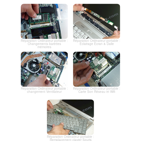
Réparation Ordinateur portable :
Réparation Ordinateur portable :
Changements barettes
Eclairage Ecran & Dalle
mémoires
Réparation Ordinateur portable :
Réparation Ordinateur portable :
changement Ventilateur
Carte Son Réseau et Wifi
Réparation Ordinateur portable :
Remplacement clavier Souris