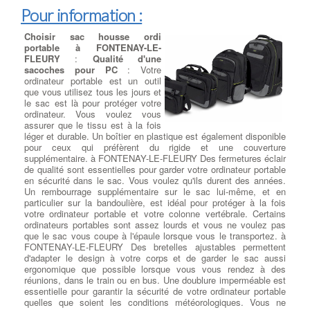
à améliorer considérablement les performances de votre
Pour information :
ordinateur, nous pouvons remplacer votre ancien disque dur HDD
par un SSD SATA ou M.2, en fonction de la compatibilité avec
Choisir sac housse ordi
votre carte mère. Les SSD offrent une vitesse de lecture et
portable à FONTENAY-LE-
d'écriture bien supérieure, ce qui se traduit par un démarrage plus
FLEURY
:
Qualité d'une
rapide du système d'exploitation et des applications, ainsi qu'une
sacoches pour PC
: Votre
réactivité accrue de l'ensemble de votre ordinateur.
ordinateur portable est un outil
Extension de Stockage Facile : Ajout d'un Disque Dur
que vous utilisez tous les jours et
Secondaire
, En plus du remplacement du disque dur principal
le sac est là pour protéger votre
par un SSD, nous offrons à FONTENAY-LE-FLEURY également
ordinateur. Vous voulez vous
la possibilité d'ajouter un disque dur secondaire en complément
assurer que le tissu est à la fois
du SSD SATA principal. Vous bénéficierez ainsi d'un espace de
léger et durable. Un boîtier en plastique est également disponible
stockage supplémentaire pour vos fichiers, sans compromettre
pour ceux qui préfèrent du rigide et une couverture
les performances du SSD.
supplémentaire. à FONTENAY-LE-FLEURY Des fermetures éclair
Une Installation Soignée et une Réinstallation du Système
de qualité sont essentielles pour garder votre ordinateur portable
d'Exploitation
, Après le remplacement du disque dur ou SSD,
en sécurité dans le sac. Vous voulez qu'ils durent des années.
notre équipe procède à la réinstallation méticuleuse de votre
Un rembourrage supplémentaire sur le sac lui-même, et en
système d'exploitation d'origine. Nous nous assurons également
particulier sur la bandoulière, est idéal pour protéger à la fois
de respecter la licence utilisateur du client pour une expérience
votre ordinateur portable et votre colonne vertébrale. Certains
sans tracas.
ordinateurs portables sont assez lourds et vous ne voulez pas
Exploitez la Puissance du M.2 : Installation Selon Votre
que le sac vous coupe à l'épaule lorsque vous le transportez. à
Modèle
, Si votre carte mère est équipée d'un port M.2
FONTENAY-LE-FLEURY Des bretelles ajustables permettent
disponible, à FONTENAY-LE-FLEURY nous proposons
d'adapter le design à votre corps et de garder le sac aussi
l'installation de SSD M.2 SATA ou PCIe, selon les spécifications
ergonomique que possible lorsque vous vous rendez à des
de votre modèle. Vous pourrez ainsi exploiter pleinement la
réunions, dans le train ou en bus. Une doublure imperméable est
rapidité de cette technologie de pointe.
essentielle pour garantir la sécurité de votre ordinateur portable
Transfert de Données Sécurisé et Précis
, Nous comprenons
quelles que soient les conditions météorologiques. Vous ne
l'importance de vos données personnelles et professionnelles.