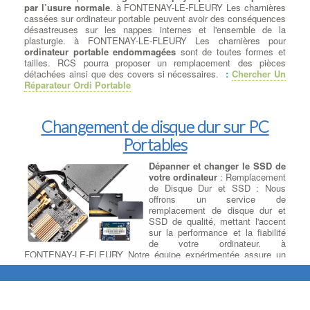
par l’usure normale
. à FONTENAY-LE-FLEURY Les charnières
cassées sur ordinateur portable peuvent avoir des conséquences
désastreuses sur les nappes internes et l'ensemble de la
plasturgie. à FONTENAY-LE-FLEURY Les charnières pour
ordinateur portable endommagées
sont de toutes formes et
tailles. RCS pourra proposer un remplacement des pièces
détachées ainsi que des covers si nécessaires.
:
Chercher Un
Réparateur Ordi Portable
Changement de disque dur sur PC
Portables
Dépanner et changer le SSD de
votre ordinateur
: Remplacement
de Disque Dur et SSD : Nous
offrons un service de
remplacement de disque dur et
SSD de qualité, mettant l'accent
sur la performance et la fiabilité
de votre ordinateur. à
FONTENAY-LE-FLEURY Notre équipe expérimentée assure un
remplacement professionnel en optant uniquement pour des
marques renommées offrant des capacités équivalentes ou
supérieures à celles de votre disque défectueux.
Migrer vers la Vitesse et la Fiabilité : Remplacement HDD par
SSD SATA ou M.2
, à FONTENAY-LE-FLEURY Si vous cherchez