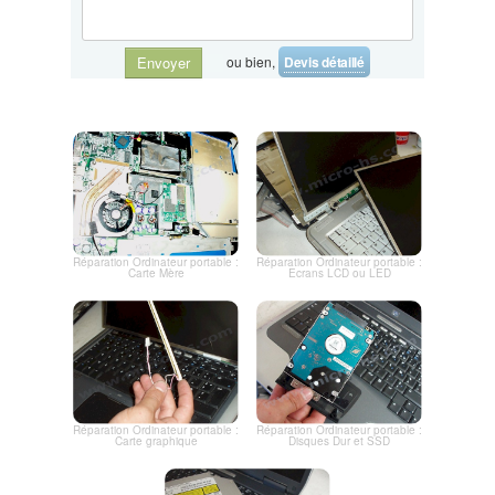
ou bien,
Devis détaillé
Envoyer
Réparation Ordinateur portable :
Réparation Ordinateur portable :
Carte Mère
Ecrans LCD ou LED
Réparation Ordinateur portable :
Réparation Ordinateur portable :
Carte graphique
Disques Dur et SSD