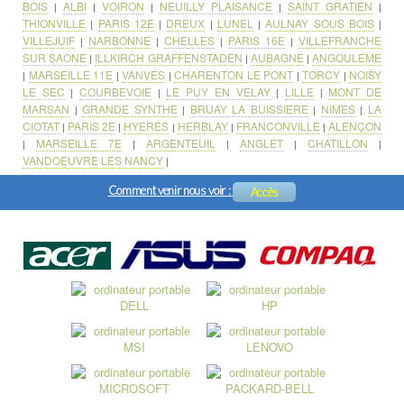
BOIS
ALBI
VOIRON
NEUILLY PLAISANCE
SAINT GRATIEN
|
|
|
|
|
THIONVILLE
PARIS 12E
DREUX
LUNEL
AULNAY SOUS BOIS
|
|
|
|
|
VILLEJUIF
NARBONNE
CHELLES
PARIS 16E
VILLEFRANCHE
|
|
|
|
SUR SAONE
ILLKIRCH GRAFFENSTADEN
AUBAGNE
ANGOULEME
|
|
|
MARSEILLE 11E
VANVES
CHARENTON LE PONT
TORCY
NOISY
|
|
|
|
|
LE SEC
COURBEVOIE
LE PUY EN VELAY
LILLE
MONT DE
|
|
|
|
MARSAN
GRANDE SYNTHE
BRUAY LA BUISSIERE
NIMES
LA
|
|
|
|
CIOTAT
PARIS 2E
HYERES
HERBLAY
FRANCONVILLE
ALENÇON
|
|
|
|
|
MARSEILLE 7E
ARGENTEUIL
ANGLET
CHATILLON
|
|
|
|
|
VANDOEUVRE LES NANCY
|
Comment venir nous voir :
Accès