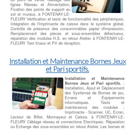
du meilleur ordinateur portable de jeu, Asus ROG Zephyrus
d'ordinateur portable.
lignes Réseau et Alimentation,
GX501, grâce à son excellent éventail de composants de pointe,
Fixation des points de support au
notamment un processeur Intel Core i7-8750H de huitième
sol et muraux. à FONTENAY-LE-
génération et une Nvidia. GeForce GTX 1070 GPU. Il est
FLEURY Vérification et tests de fonctionnalité des périphériques,
également plus abordable que le Zephyrus GX501, et son design
Intégration de l'imprimante de caisse dans le système global,
subtil lui permet de doubler son travail en tant qu'ordinateur
Contrôle de présence des consommables papier d'impression.
portable ou d'étudier sans sourciller. Si vous cherchez un
Remplacement des pièces et sous-ensembles défectueux,
ordinateur portable de jeu plus abordable, consultez le Dell
réparation des modules H.S. en retour Atelier. à FONTENAY-LE-
Inspiron 15 7000 Gaming ci-dessous
FLEURY Test finaux et PV de réception.
Installation et Maintenance Bornes Jeux
et Pari sportifs.
Installation et Maintenance
Bornes Jeux et Pari sportifs.
:
Installation, Ajout et Déplacement
des Systèmes de Bornes de jeu,
Ecrans et Equipements
informatiques. Tests et
maintenance des modules :
Imprimante - Scanner, UC, Ecran,
Lecteur de Billet, Monnayeur et Caisse. à FONTENAY-LE-
FLEURY Câblage réseau et connections Electriques. Réparation
ou Echange des sous-ensembles en retour Atelier. Les bornes et
périphériques hors-service sont révisées et remise en état en