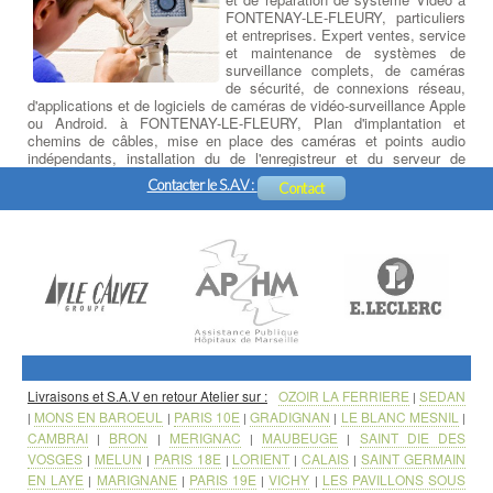
FONTENAY-LE-FLEURY, particuliers
et entreprises. Expert ventes, service
et maintenance de systèmes de
surveillance complets, de caméras
de sécurité, de connexions réseau,
d'applications et de logiciels de caméras de vidéo-surveillance Apple
ou Android. à FONTENAY-LE-FLEURY, Plan d'implantation et
chemins de câbles, mise en place des caméras et points audio
indépendants, installation du de l'enregistreur et du serveur de
données, paramétrage et formation logicielle, initiation à la prise en
Contacter le S.A.V :
Contact
main à distance sur PC, Tablette ou Smartphone.
Livraisons et S.A.V en retour Atelier sur :
OZOIR LA FERRIERE
SEDAN
|
MONS EN BAROEUL
PARIS 10E
GRADIGNAN
LE BLANC MESNIL
|
|
|
|
|
CAMBRAI
BRON
MERIGNAC
MAUBEUGE
SAINT DIE DES
|
|
|
|
VOSGES
MELUN
PARIS 18E
LORIENT
CALAIS
SAINT GERMAIN
|
|
|
|
|
EN LAYE
MARIGNANE
PARIS 19E
VICHY
LES PAVILLONS SOUS
|
|
|
|