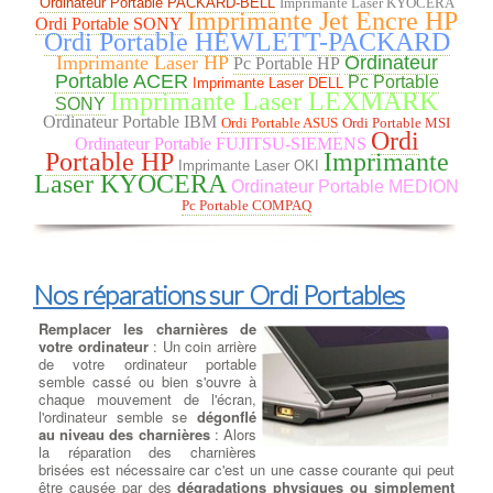
Ordinateur Portable PACKARD-BELL
Imprimante Laser KYOCERA
gravure de tous vos médias
Imprimante Jet Encre HP
Ordi Portable SONY
Cdrom ou DVD, nous avons
Ordi Portable HEWLETT-PACKARD
sélectionné pour vous le meilleur
Imprimante Laser HP
Ordinateur
des lecteurs et graveurs CD/DVD
Pc Portable HP
et Blu-ray. à FONTENAY-LE-FLEURY Que vous recherchiez un
Portable ACER
Pc Portable
Imprimante Laser DELL
Imprimante Laser LEXMARK
lecteur-graveur Optique interne ou externe, nous remplaçons
SONY
votre lecteur HS par un lecteur/Graveur des plus grandes
Ordinateur Portable IBM
Ordi Portable ASUS
Ordi Portable MSI
marques : LG, Samsung, Asus, Lite-On et Pioneer … à
Ordi
Ordinateur Portable FUJITSU-SIEMENS
FONTENAY-LE-FLEURY CD-ROM, DVD-ROM et les lecteurs
Portable HP
Imprimante
Imprimante Laser OKI
Blu-ray sont disponibles dans les types de lecteurs
Laser KYOCERA
réinscriptibles. RW ont toutes les fonctionnalités de leurs
Ordinateur Portable MEDION
homologues en lecture seule, mais peut aussi écrire des
Pc Portable COMPAQ
données sur le disque. Écrire des vitesses sont généralement
plus lent que vitesses de lecture pour maintenir la stabilité .
Nos réparations sur Ordi Portables
Remplacer les charnières de
votre ordinateur
: Un coin arrière
de votre ordinateur portable
semble cassé ou bien s'ouvre à
chaque mouvement de l'écran,
l'ordinateur semble se
dégonflé
au niveau des charnières
: Alors
la réparation des charnières
brisées est nécessaire car c'est un une casse courante qui peut
être causée par des
dégradations physiques ou simplement