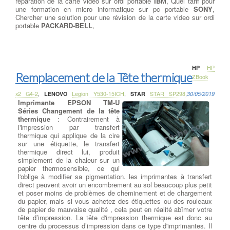
reparation de la carte vidéo sur ordi portable
IBM
, Quel tarif pour
une formation en micro informatique sur pc portable
SONY
,
Chercher une solution pour une révision de la carte video sur ordi
portable
PACKARD-BELL
,
HP
HP
Remplacement de la Tête thermique
ZBook
x2 G4-2
,
LENOVO
Legion Y530-15ICH
,
STAR
STAR SP298
,
30/05/2019
Imprimante EPSON TM-U
Séries Changement de la tête
thermique
: Contrairement à
l'impression par transfert
thermique qui applique de la cire
sur une étiquette, le transfert
thermique direct lui, produit
simplement de la chaleur sur un
papier thermosensible, ce qui
l'oblige à modifier sa pigmentation. les imprimantes à transfert
direct peuvent avoir un encombrement au sol beaucoup plus petit
et poser moins de problèmes de cheminement et de chargement
du papier, mais si vous achetez des étiquettes ou des rouleaux
de papier de mauvaise qualité , cela peut en réalité abîmer votre
tête d’impression. La tête d'impression thermique est donc au
centre du processus d’impression dans ce type d'imprimantes. Il