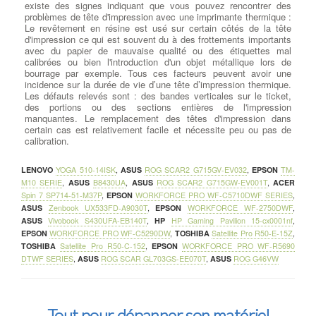
existe des signes indiquant que vous pouvez rencontrer des
problèmes de tête d'impression avec une imprimante thermique :
Le revêtement en résine est usé sur certain côtés de la tête
d'impression ce qui est souvent du à des frottements importants
avec du papier de mauvaise qualité ou des étiquettes mal
calibrées ou bien l'introduction d'un objet métallique lors de
bourrage par exemple. Tous ces facteurs peuvent avoir une
incidence sur la durée de vie d’une tête d’impression thermique.
Les défauts relevés sont : des bandes verticales sur le ticket,
des portions ou des sections entières de l'impression
manquantes. Le remplacement des têtes d'impression dans
certain cas est relativement facile et nécessite peu ou pas de
calibration.
LENOVO
YOGA 510-14ISK
,
ASUS
ROG SCAR2 G715GV-EV032
,
EPSON
TM-
M10 SERIE
,
ASUS
B8430UA
,
ASUS
ROG SCAR2 G715GW-EV001T
,
ACER
Spin 7 SP714-51-M37P
,
EPSON
WORKFORCE PRO WF-C5710DWF SERIES
,
ASUS
Zenbook UX533FD-A9030T
,
EPSON
WORKFORCE WF-2750DWF
,
ASUS
Vivobook S430UFA-EB140T
,
HP
HP Gaming Pavilion 15-cx0001nf
,
EPSON
WORKFORCE PRO WF-C5290DW
,
TOSHIBA
Satellite Pro R50-E-15Z
,
TOSHIBA
Satellite Pro R50-C-152
,
EPSON
WORKFORCE PRO WF-R5690
DTWF SERIES
,
ASUS
ROG SCAR GL703GS-EE070T
,
ASUS
ROG G46VW
Tout pour dépanner son matériel