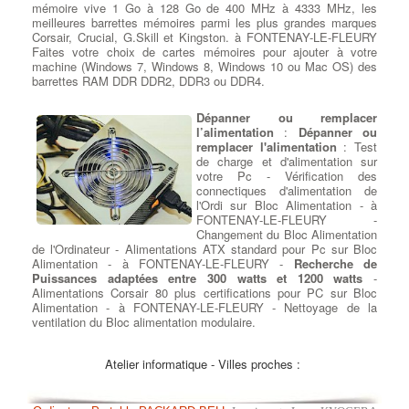
mémoire vive 1 Go à 128 Go de 400 MHz à 4333 MHz, les
meilleures barrettes mémoires parmi les plus grandes marques
Corsair, Crucial, G.Skill et Kingston. à FONTENAY-LE-FLEURY
Faites votre choix de cartes mémoires pour ajouter à votre
machine (Windows 7, Windows 8, Windows 10 ou Mac OS) des
barrettes RAM DDR DDR2, DDR3 ou DDR4.
Dépanner ou remplacer
l’alimentation
:
Dépanner ou
remplacer l'alimentation
: Test
de charge et d'alimentation sur
votre Pc - Vérification des
connectiques d'alimentation de
l'Ordi sur Bloc Alimentation - à
FONTENAY-LE-FLEURY -
Changement du Bloc Alimentation
de l'Ordinateur - Alimentations ATX standard pour Pc sur Bloc
Alimentation - à FONTENAY-LE-FLEURY -
Recherche de
Puissances adaptées entre 300 watts et 1200 watts
-
Alimentations Corsair 80 plus certifications pour PC sur Bloc
Alimentation - à FONTENAY-LE-FLEURY - Nettoyage de la
ventilation du Bloc alimentation modulaire.
Ajouter ou Remplacer un
Atelier informatique - Villes proches :
lecteur - Graveur cd dvd
:
Rajout ou Réparation lecteurs
DC/DVD
: Pour la lecture et la