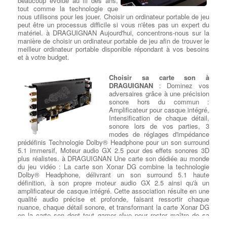
beaucoup évolué au fil des ans,
iranien. Il est considéré comme l'une des premières armes
bouger dans tout les sens puis de
tout comme la technologie que
cybernétiques déployées pour attaquer des infrastructures
la bloquer, vous avez un
nous utilisons pour les jouer. Choisir un ordinateur portable de jeu
critiques.
connecteur d'alimentation
peut être un processus difficile si vous n'êtes pas un expert du
Cryptolocker : C'était un ransomware qui a commencé à circuler
défectueux ou une prise chargeur hs. à DRAGUIGNAN
le
matériel. à DRAGUIGNAN Aujourd'hui, concentrons-nous sur la
en 2013. Il chiffrait les fichiers des victimes et demandait une
remplacement de la prise DC et la réparation des
manière de choisir un ordinateur portable de jeu afin de trouver le
rançon pour les décrypter.
composants associés
est nécessaire. RCS utilise des
meilleur ordinateur portable disponible répondant à vos besoins
Mirai : Apparu en 2016, Mirai était un logiciel malveillant de type
connecteurs DC pour de nombreuses marques d’ordinateurs
et à votre budget.
botnet qui infectait principalement les objets connectés (IoT) pour
portables. Les prises
d’alimentation pour ordinateurs
les recruter dans un réseau de bots, qui pouvait ensuite être
portables
provoquent des arrêts à cause de l’oxydation et de
utilisé pour lancer des attaques DDoS massives.
l’usure normale ou que les embouts d’adaptateur universel ne
Choisir sa carte son à
Emotet : C'était un cheval de Troie bancaire qui a évolué pour
s’ajustent pas parfaitement, ce qui provoque l’enroulement du
DRAGUIGNAN
: Dominez vos
devenir l'un des malwares les plus polyvalents et dangereux. Il
jack, ce qui affaiblit les joints de soudure et endommage le jack.
adversaires grâce à une précision
pouvait être utilisé pour voler des informations, propager d'autres
à DRAGUIGNAN Lorsque le connecteur DV est desserrée,
sonore hors du commun :
malwares et lancer des attaques de phishing.
l'étape la plus importante consiste à cesser de la faire bouger et
Amplificateur pour casque intégré,
Il est important de noter que de nouveaux virus et malwares
à la remplacer ou à la refaire. Ainsi RCS propose
la réparation
Intensification de chaque détail,
peuvent apparaître à tout moment, et la nature des menaces
de votre carte mère
si le connecteur d'alimentation pour
sonore lors de vos parties, 3
informatiques évolue constamment. Les utilisateurs doivent donc
ordinateur portable ne fonctionne pas.
:
Réparateur Pour Ordi
modes de réglages d'impédance
rester vigilants, garder leur système et leurs logiciels à jour,
Portable
prédéfinis Technologie Dolby® Headphone pour un son surround
utiliser des solutions de sécurité fiables, et faire preuve de
5.1 immersif, Moteur audio GX 2.5 pour des effets sonores 3D
prudence lorsqu'ils naviguent sur Internet et ouvrent des fichiers
plus réalistes. à DRAGUIGNAN Une carte son dédiée au monde
provenant de sources inconnues.
du jeu vidéo : La carte son Xonar DG combine la technologie
Changement de disque dur sur PC
Dolby® Headphone, délivrant un son surround 5.1 haute
Portables
définition, à son propre moteur audio GX 2.5 ainsi qu'à un
amplificateur de casque intégré. Cette association résulte en une
Nos prestations sur PC
qualité audio précise et profonde, faisant ressortir chaque
Dépanner et changer le SSD de
nuance, chaque détail sonore, et transformant la carte Xonar DG
votre ordinateur
: Remplacement
Ajouter ou Remplacer des
en la carte son dont tout gamer rêve pour rester maître de sa
de Disque Dur et SSD : Nous
cartes d’extension Pcie
:
Ajout
partie. à DRAGUIGNAN Amplificateur pour casque intégré :
offrons un service de
Carte d'Extension
: Nous