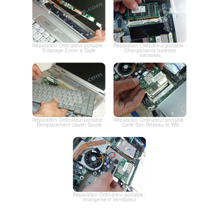
Réparation Ordinateur portable :
Réparation Ordinateur portable :
Eclairage Ecran & Dalle
Changements barettes
mémoires
Réparation Ordinateur portable :
Réparation Ordinateur portable :
Remplacement clavier Souris
Carte Son Réseau et Wifi
Réparation Ordinateur portable :
changement Ventilateur