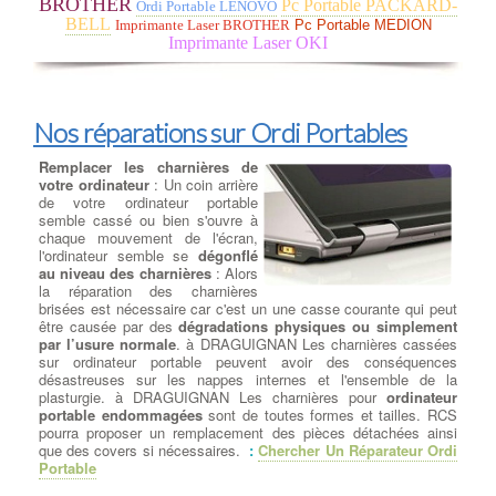
BROTHER
Pc Portable PACKARD-
Ordi Portable LENOVO
généralement montés sur le devant ou sur les côtés. à
BELL
Imprimante Laser BROTHER
Pc Portable MEDION
DRAGUIGNAN Si tous les ventilateurs de votre système
Imprimante Laser OKI
fonctionnent, mais que le système fonctionne à chaud ou est
instable, vous pouvez ajouter d'autres ventilateurs. Si votre
boîtier ne peut plus supporter de ventilateurs ou devient trop fort,
envisagez un refroidissement liquide .
Nos réparations sur Ordi Portables
Remplacer les charnières de
Suppression de virus et logiciels
votre ordinateur
: Un coin arrière
malveillants
de votre ordinateur portable
semble cassé ou bien s'ouvre à
Nettoyage de votre ordinateur -
chaque mouvement de l'écran,
Virus et Malware
:
Qu'est-ce
l'ordinateur semble se
dégonflé
qu'un virus informatique ?
Un
au niveau des charnières
: Alors
virus informatique est un
la réparation des charnières
programme sournois qui
brisées est nécessaire car c'est un une casse courante qui peut
endommage votre ordinateur sans
être causée par des
dégradations physiques ou simplement
votre permission, provoquant des
par l’usure normale
. à DRAGUIGNAN Les charnières cassées
modifications indésirables et
sur ordinateur portable peuvent avoir des conséquences
nuisibles. Communément appelé 'malware',
il s'agit d'un
désastreuses sur les nappes internes et l'ensemble de la
logiciel malveillant
. à DRAGUIGNAN Éliminer les virus et les
plasturgie. à DRAGUIGNAN Les charnières pour
ordinateur
malwares peut être problématique en fonction du type de fichier
portable endommagées
sont de toutes formes et tailles. RCS
téléchargé, de la durée de l'infection et des actions ultérieures
pourra proposer un remplacement des pièces détachées ainsi
entreprises par l'utilisateur. à DRAGUIGNAN Dans la plupart des
que des covers si nécessaires.
:
Chercher Un Réparateur Ordi
cas, notre équipe est en mesure de
restaurer le système
Portable
d'exploitation de votre ordinateur
, les programmes et de