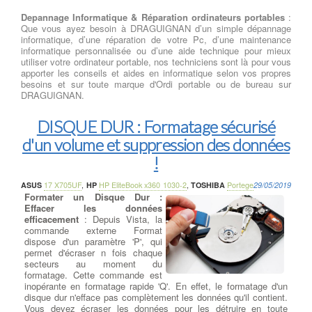
Depannage Informatique & Réparation ordinateurs portables
:
Que vous ayez besoin à DRAGUIGNAN d’un simple dépannage
informatique, d’une réparation de votre Pc, d’une maintenance
informatique personnalisée ou d’une aide technique pour mieux
utiliser votre ordinateur portable, nos techniciens sont là pour vous
apporter les conseils et aides en informatique selon vos propres
besoins et sur toute marque d'Ordi portable ou de bureau sur
DRAGUIGNAN.
DISQUE DUR : Formatage sécurisé
d'un volume et suppression des données
!
ASUS
17 X705UF
,
HP
HP EliteBook x360 1030-2
,
TOSHIBA
Portege
29/05/2019
Formater un Disque Dur :
Effacer les données
efficacement
: Depuis Vista, la
commande externe Format
dispose d'un paramètre 'P', qui
permet d'écraser n fois chaque
secteurs au moment du
formatage. Cette commande est
inopérante en formatage rapide 'Q'. En effet, le formatage d'un
disque dur n'efface pas complètement les données qu'il contient.
Vous devez écraser les données pour les détruire en toute