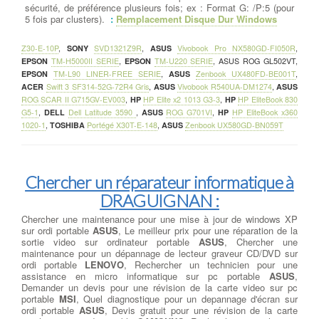
sécurité, de préférence plusieurs fois; ex : Format G: /P:5 (pour
5 fois par clusters).
:
Remplacement Disque Dur Windows
Z30-E-10P
,
SONY
SVD1321Z9R
,
ASUS
Vivobook Pro NX580GD-FI050R
,
EPSON
TM-H5000II SERIE
,
EPSON
TM-U220 SERIE
,
ASUS ROG GL502VT
,
EPSON
TM-L90 LINER-FREE SERIE
,
ASUS
Zenbook UX480FD-BE001T
,
ACER
Swift 3 SF314-52G-72R4 Gris
,
ASUS
Vivobook R540UA-DM1274
,
ASUS
ROG SCAR II G715GV-EV003
,
HP
HP Elite x2 1013 G3-3
,
HP
HP EliteBook 830
G5-1
,
DELL
Dell Latitude 3590
,
ASUS
ROG G701VI
,
HP
HP EliteBook x360
1020-1
,
TOSHIBA
Portégé X30T-E-148
,
ASUS
Zenbook UX580GD-BN059T
Chercher un réparateur informatique à
DRAGUIGNAN :
Chercher une maintenance pour une mise à jour de windows XP
sur ordi portable
ASUS
, Le meilleur prix pour une réparation de la
sortie video sur ordinateur portable
ASUS
, Chercher une
maintenance pour un dépannage de lecteur graveur CD/DVD sur
ordi portable
LENOVO
, Rechercher un technicien pour une
assistance en micro informatique sur pc portable
ASUS
,
Demander un devis pour une révision de la carte video sur pc
portable
MSI
, Quel diagnostique pour un depannage d'écran sur
ordi portable
ASUS
, Devis gratuit pour une révision de la carte