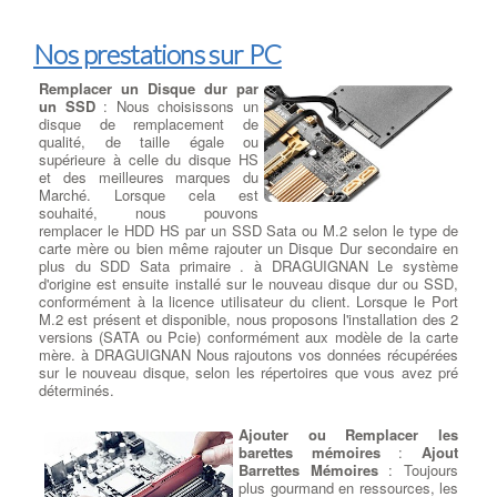
Nos prestations sur PC
Remplacer un Disque dur par
un SSD
: Nous choisissons un
disque de remplacement de
qualité, de taille égale ou
supérieure à celle du disque HS
et des meilleures marques du
Marché. Lorsque cela est
souhaité, nous pouvons
remplacer le HDD HS par un SSD Sata ou M.2 selon le type de
carte mère ou bien même rajouter un Disque Dur secondaire en
plus du SDD Sata primaire . à DRAGUIGNAN Le système
d'origine est ensuite installé sur le nouveau disque dur ou SSD,
conformément à la licence utilisateur du client. Lorsque le Port
M.2 est présent et disponible, nous proposons l'installation des 2
versions (SATA ou Pcie) conformément aux modèle de la carte
mère. à DRAGUIGNAN Nous rajoutons vos données récupérées
sur le nouveau disque, selon les répertoires que vous avez pré
déterminés.
Ajouter ou Remplacer les
barettes mémoires
:
Ajout
Barrettes Mémoires
: Toujours
plus gourmand en ressources, les