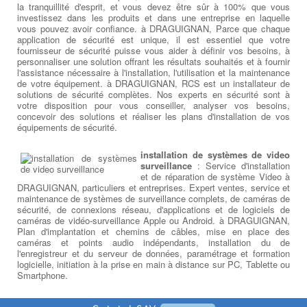
carte mère
: Elément majeur d'un
la tranquillité d'esprit, et vous devez être sûr à 100% que vous
Réparation Thermique sur Ordi
PC de bureau à DRAGUIGNAN,
Choisir sa nouvelle carte mère
investissez dans les produits et dans une entreprise en laquelle
Portables
sur laquelle votre
processeur,
à DRAGUIGNAN
:
CPU INTEL
vous pouvez avoir confiance. à DRAGUIGNAN, Parce que chaque
carte graphique, barrette
ou AMD :
La première décision à
application de sécurité est unique, il est essentiel que votre
mémoire
et autres composants
prendre est peut-être de savoir
fournisseur de sécurité puisse vous aider à définir vos besoins, à
Réparation ventilation et
viennent se greffer, la carte mère
quel processeur vous voulez
personnaliser une solution offrant les résultats souhaités et à fournir
thermique sur Pc portable
: Un
doit répondre à plusieurs critères
utiliser, ce qui signifie choisir
l'assistance nécessaire à l'installation, l'utilisation et la maintenance
dysfonctionnement du ventilateur
selon la configuration de votre
entre deux sociétés: Intel et AMD
de votre équipement. à DRAGUIGNAN, RCS est un installateur de
de votre ordinateur portable ou du
ordinateur à DRAGUIGNAN et les logiciels installés. Nous
. à DRAGUIGNAN Les deux
solutions de sécurité complètes. Nos experts en sécurité sont à
système de transfert thermique
devons
choisir la meilleure carte mère gamer
ou bureautique
offrent des processeurs allant des options d'entrée de gamme
votre disposition pour vous conseiller, analyser vos besoins,
peut sembler anodin, mais si
pour processeur Intel ou processeur AMD parmi les plus grandes
assez performantes pour la navigation sur le Web, la productivité
concevoir des solutions et réaliser les plans d'installation de vos
votre ordinateur surchauffe trop
marques à DRAGUIGNAN :
ASUS, GIGABYTE, MSI
. Une bonne
et les jeux bas de gamme jusqu'aux UC ultra-puissantes
équipements de sécurité.
(aérations bouchées, Thermic HS,
carte mère est celle qui correspond à votre besoin : son format
capables de réaliser des projets d'édition vidéo et d'exécuter les
utilisation intensive etc ...), il risque de causer des problèmes
(mini-ITX, micro-ATX, ou encore ATX), son évolutivité (USB 3.1,
jeux les plus exigeants à des rapidité et fluidité élevées. à
complexes à DRAGUIGNAN Impossibilité de démarrer votre PC,
installation de systèmes de video
USB 3.0, SATA III, PCI-express 2.0, etc.) ou son prix (de la
DRAGUIGNAN Les deux sociétés mettent constamment à jour
panne générale du CPU ou du GPU
, dégradation des chipsets,
surveillance
: Service d'installation
carte mère petit prix à la plus haut de gamme).
leurs produits, et cette information peut donc devenir rapidement
perte de données. Si vous pensez que votre ventilateur est peut-
et de réparation de système Video à
obsolète. Actuellement , Intel en est à sa huitième génération de
être en panne, apportez-le immédiatement à votre réparateur
DRAGUIGNAN, particuliers et entreprises. Expert ventes, service et
processeurs et AMD a récemment introduit son architecture Zen
local à DRAGUIGNAN pour éviter d'autres dommages
maintenance de systèmes de surveillance complets, de caméras de
et ses processeurs Ryzen. à DRAGUIGNAN Lequel est le mieux
irréversibles.
:
Chercher Un Réparateur Ordi Portable
sécurité, de connexions réseau, d'applications et de logiciels de
pour vous dépendra de vos besoins, par exemple si vous êtes
caméras de vidéo-surveillance Apple ou Android. à DRAGUIGNAN,
plus intéressé par les applications qui peuvent utiliser un
Plan d'implantation et chemins de câbles, mise en place des
processeur à plusieurs cœurs ou si vous êtes motivé par les
caméras et points audio indépendants, installation du de
Réparation sur Ordi Portables
jeux bénéficiant d'une fluidité la plus rapide et les meilleurs
l'enregistreur et du serveur de données, paramétrage et formation
performances. à DRAGUIGNAN Une fois que vous avez choisi le
logicielle, initiation à la prise en main à distance sur PC, Tablette ou
Dépanner : clavier - Touches
type de processeur, vous devez choisir une carte mère utilisant
Smartphone.
hors services
: Les claviers et
le socket adapté et le bon chipset. Le socket du processeur
les touchpad hors services sont
désigne son type de socle de fixation et de connexion à la carte
des problèmes courants pour les
mère. Un chipset est un composant de la carte mère qui dirige