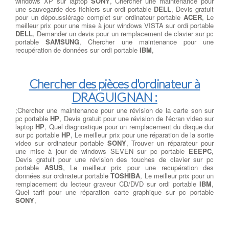
windows XP sur laptop
SONY
, Chercher une maintenance pour
une sauvegarde des fichiers sur ordi portable
DELL
, Devis gratuit
pour un dépoussiérage complet sur ordinateur portable
ACER
, Le
meilleur prix pour une mise à jour windows VISTA sur ordi portable
DELL
, Demander un devis pour un remplacement de clavier sur pc
portable
SAMSUNG
, Chercher une maintenance pour une
recupération de données sur ordi portable
IBM
,
Chercher des pièces d'ordinateur à
DRAGUIGNAN :
;Chercher une maintenance pour une révision de la carte son sur
pc portable
HP
, Devis gratuit pour une révision de l'écran video sur
laptop
HP
, Quel diagnostique pour un remplacement du disque dur
sur pc portable
HP
, Le meilleur prix pour une réparation de la sortie
video sur ordinateur portable
SONY
, Trouver un réparateur pour
une mise à jour de windows SEVEN sur pc portable
EEEPC
,
Devis gratuit pour une révision des touches de clavier sur pc
portable
ASUS
, Le meilleur prix pour une recupération des
données sur ordinateur portable
TOSHIBA
, Le meilleur prix pour un
remplacement du lecteur graveur CD/DVD sur ordi portable
IBM
,
Quel tarif pour une réparation carte graphique sur pc portable
SONY
,