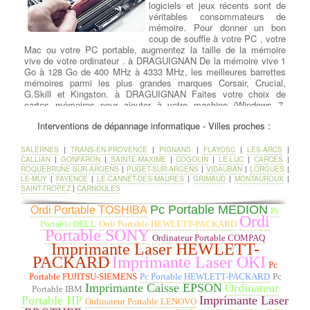
logiciels et jeux récents sont de
véritables consommateurs de
mémoire. Pour donner un bon
coup de souffle à votre PC , votre
Mac ou votre PC portable, augmentez la taille de la mémoire
vive de votre ordinateur . à DRAGUIGNAN De la mémoire vive 1
Go à 128 Go de 400 MHz à 4333 MHz, les meilleures barrettes
mémoires parmi les plus grandes marques Corsair, Crucial,
G.Skill et Kingston. à DRAGUIGNAN Faites votre choix de
cartes mémoires pour ajouter à votre machine (Windows 7,
Windows 8, Windows 10 ou Mac OS) des barrettes RAM DDR
Interventions de dépannage informatique - Villes proches :
DDR2, DDR3 ou DDR4.
SALERNES
|
TRANS-EN-PROVENCE
|
PIGNANS
|
FLAYOSC
|
LES-ARCS
|
Remplacer un ventilateur pour
CALLIAN
|
GONFARON
|
SAINTE-MAXIME
|
COGOLIN
|
LE-LUC
|
CARCES
|
CPU Ventirad
:
Changement
ROQUEBRUNE-SUR-ARGENS
|
PUGET-SUR-ARGENS
|
VIDAUBAN
|
LORGUES
|
Ventilation et Thermique
:
LE-MUY
|
FAYENCE
|
LE-CANNET-DES-MAURES
|
GRIMAUD
|
MONTAUROUX
|
Souvent, un ventilateur
SAINT-TROPEZ
|
CARNOULES
commencera à émettre d'étranges
Pc Portable MEDION
bruits de grincement ou des
Ordi Portable TOSHIBA
Pc
Ordi
vibrations en vitesse de pointe.
Portable DELL
Ordi Portable HEWLETT-PACKARD
Parfois, il n'y a aucun
Portable SONY
Ordinateur Portable COMPAQ
avertissement et un ventilateur s'arrête silencieusement. Si l'un
Imprimante Laser HEWLETT-
des ventilateurs s'est arrêté, vérifiez qu'il est connecté. à
PACKARD
Imprimante Laser OKI
DRAGUIGNAN Si le ventilateur est connecté et ne tourne
Pc
toujours pas, il doit être remplacé. Le ventilateur d'évacuation est
Portable FUJITSU-SIEMENS
Pc Portable HEWLETT-PACKARD
Pc
Imprimante Caisse EPSON
Ordinateur
monté à l'arrière du boîtier pour évacuer l'air chaud. Les
Portable IBM
ventilateurs d'extraction peuvent également être montés sur le
Portable HP
Imprimante Laser
Ordinateur Portable LENOVO
dessus du boîtier, tandis que les ventilateurs d'admission sont