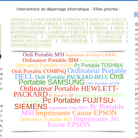
Interventions de dépannage informatique - Villes proches :
R
GARGENVILLE
|
VAUX-SUR-SEINE
|
VERNEUIL-SUR-SEINE
|
OSNY
|
JOUY-LE-
D
MOUTIER
|
JUZIERS
|
MAULE
|
VERNOUILLET
|
ANDRESY
|
VAUREAL
|
VILLENNES-SUR-SEINE
|
EPONE
|
ECQUEVILLY
|
ORGEVAL
|
ISSOU
|
o
MEZIERES-SUR-SEINE
|
CHAMBOURCY
|
MEULAN
|
BEYNES
|
MENUCOURT
|
v
AUBERGENVILLE
|
SAINT-NOM-LA-BRETECHE
|
FEUCHEROLLES
|
CHANTELOUP-LES-VIGNES
|
TRIEL-SUR-SEINE
|
COURDIMANCHE
|
é
CARRIERES-SOUS-POISSY
g
v
Ordi Portable MSI
Imprimante Jet Encre CANON
a
Ordinateur Portable IBM
Pc Portable LENOVO
v
Ordinateur Portable ASUS
Pc Portable TOSHIBA
oc
f
Ordinateur Portable
Ordi Portable COMPAQ
es
v
Ordi
DELL
Ordi Portable PACKARD-BELL
ir
s
Portable SAMSUNG
S-
c
Ordi Portable ACER
Ordinateur Portable HEWLETT-
on
p
p
PACKARD
Pc Portable HP
Imprimante Laser HEWLETT-
p
Pc Portable FUJITSU-
PACKARD
c
SIEMENS
re
Pc Portable
m
Imprimante Laser DELL
ur
MSI
Imprimante Caisse EPSON
d
S-
Imprimante Jet
c
Ordinateur Portable MSI
re
M
Encre EPSON
e,
i
es
e
r,
r