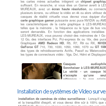
les cartes mères actuelles intègrent un
chipset graphiq
Remplacer un ventilateur po
suffisant. En revanche, si vous êtes un Gamer averti à LE
CPU Ventirad
:
Changeme
MUREAUX, avez un
écran haute résolution
, ou connect
Ventilation et Thermiqu
plusieurs écrans, ou utilisez la vidéo en 4k ou alors utilisez d
Souvent, un ventilate
casques de réalité virtuelle vous devrez vous équiper d'u
commencera à émettr
carte graphique gamer
puissante avec puce NVIDIA ou AM
d'étranges bruits de grinceme
les caractéristiques de la carte graphique à LES-MUREA
ou des vibrations en vitesse 
telles que la mémoire , la fréquence ou le type de bus vo
pointe. Parfois, il n'y a auc
seront demandés. En fonction des applications installées
avertissement et un ventilateur s'arrête silencieusement. Si l'
LES-MUREAUX, vous pouvez choisir des mémoires de 1 Go
des ventilateurs s'est arrêté, vérifiez qu'il est connecté. à LE
12 Go, des interfaces Pci, Pci-express 8x ou 16x, des puc
MUREAUX Si le ventilateur est connecté et ne tourne toujou
Graphiques
AMD Radeon HD
, R5, R7, R9 ou RX,
NVID
pas, il doit être remplacé. Le ventilateur d'évacuation est mon
GeForce GT
710, 730, 1030, 1050, 1060, 1070 ou
GT 108
à l'arrière du boîtier pour évacuer l'air chaud. Les ventilateu
des types de refroidissements Actifs, Passif ou Watercoolin
d'extraction peuvent également être montés sur le dessus 
les types de connecteurs vidéo : Vga, Dvi, Hdmi et Displaypor
boîtier, tandis que les ventilateurs d'admission so
généralement montés sur le devant ou sur les côtés. à LE
MUREAUX Si tous les ventilateurs de votre systè
Casques audiophile
fonctionnent, mais que le système fonctionne à chaud ou e
Sennheiser à LES-MUREAU
instable, vous pouvez ajouter d'autres ventilateurs. Si vot
La vérité - un casque hi
boîtier ne peut plus supporter de ventilateurs ou devient tr
n'accepte qu’une seu
fort, envisagez un refroidissement liquide .
référence : le son origin
Avec ses casques haut 
gamme, Sennheiser s’enga
Ajouter ou Remplacer des
Installation de systèmes de Video surve
avant tout à une chose : 
cartes d’extension Pcie
:
Ajout
vérité musicale. De plus, ils sont si légers et confortables qu’i
Carte d'Extension
: Nous
vont jusqu’à vous faire oublier que vous les portez. Mais 
remplaçons ou rajoutons la carte
installation de caméras de video surveillance
: Lorsqu'il s'a
must à LES-MUREAUX, c’est qu'ils canalisent le son da
contrôleur adaptée à la
et la tranquillité d'esprit, et vous devez être sûr à 100% qu
l'oreille d'une manière spéciale pour vous donner la sensati
connectique de votre