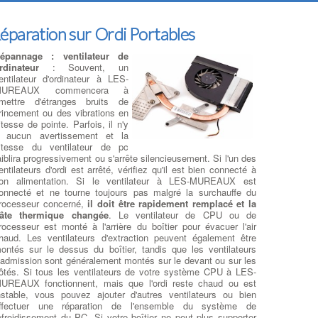
éparation sur Ordi Portables
épannage : ventilateur de
rdinateur
: Souvent, un
entilateur d'ordinateur à LES-
MUREAUX commencera à
mettre d'étranges bruits de
rincement ou des vibrations en
itesse de pointe. Parfois, il n'y
 aucun avertissement et la
itesse du ventilateur de pc
aiblira progressivement ou s'arrête silencieusement. Si l'un des
entilateurs d'ordi est arrêté, vérifiez qu'il est bien connecté à
on alimentation. Si le ventilateur à LES-MUREAUX est
onnecté et ne tourne toujours pas malgré la surchauffe du
rocesseur concerné,
il doit être rapidement remplacé et la
âte thermique changée
. Le ventilateur de CPU ou de
rocesseur est monté à l'arrière du boîtier pour évacuer l'air
haud. Les ventilateurs d'extraction peuvent également être
ontés sur le dessus du boîtier, tandis que les ventilateurs
'admission sont généralement montés sur le devant ou sur les
ôtés. Si tous les ventilateurs de votre système CPU à LES-
UREAUX fonctionnent, mais que l'ordi reste chaud ou est
nstable, vous pouvez ajouter d'autres ventilateurs ou bien
ffectuer une réparation de l'ensemble du système de
efroidissement du PC. Si votre boîtier ne peut plus supporter