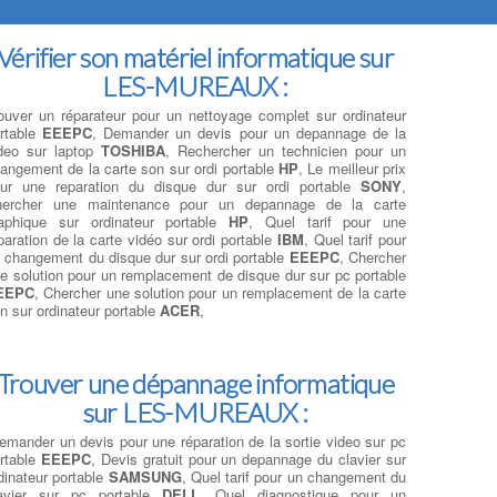
Vérifier son matériel informatique sur
LES-MUREAUX :
ouver un réparateur pour un nettoyage complet sur ordinateur
rtable
EEEPC
, Demander un devis pour un depannage de la
deo sur laptop
TOSHIBA
, Rechercher un technicien pour un
angement de la carte son sur ordi portable
HP
, Le meilleur prix
ur une reparation du disque dur sur ordi portable
SONY
,
hercher une maintenance pour un depannage de la carte
aphique sur ordinateur portable
HP
, Quel tarif pour une
paration de la carte vidéo sur ordi portable
IBM
, Quel tarif pour
 changement du disque dur sur ordi portable
EEEPC
, Chercher
e solution pour un remplacement de disque dur sur pc portable
EEPC
, Chercher une solution pour un remplacement de la carte
n sur ordinateur portable
ACER
,
Trouver une dépannage informatique
sur LES-MUREAUX :
emander un devis pour une réparation de la sortie video sur pc
rtable
EEEPC
, Devis gratuit pour un depannage du clavier sur
dinateur portable
SAMSUNG
, Quel tarif pour un changement du
avier sur pc portable
DELL
, Quel diagnostique pour un