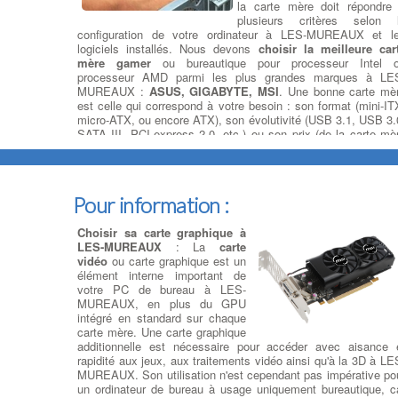
la carte mère doit répondre
plusieurs critères selon 
configuration de votre ordinateur à LES-MUREAUX et l
logiciels installés. Nous devons
choisir la meilleure car
mère gamer
ou bureautique pour processeur Intel 
processeur AMD parmi les plus grandes marques à LE
MUREAUX :
ASUS, GIGABYTE, MSI
. Une bonne carte mè
est celle qui correspond à votre besoin : son format (mini-IT
micro-ATX, ou encore ATX), son évolutivité (USB 3.1, USB 3.
SATA III, PCI-express 2.0, etc.) ou son prix (de la carte mè
petit prix à la plus haut de gamme).
Récuperation de donnees
disque dur ou ssd
: Si vous
Pour information :
avez malheureusement subi une
panne de disque dur ou de SSD
Choisir sa carte graphique à
entraînant une perte de vos
LES-MUREAUX
: La
carte
données, vous savez à quel
vidéo
ou carte graphique est un
point il peut être coûteux de les
élément interne important de
récupérer intégralement. à LES-MUREAUX Nous pouvons vo
votre PC de bureau à LES-
aider en évaluant en quelques minutes si votre disque e
MUREAUX, en plus du GPU
récupérable en magasin ou s'il présente une défaillan
intégré en standard sur chaque
mécanique nécessitant son envoi à un laboratoire spéciali
carte mère. Une carte graphique
dans la récupération de données. Vous pensez avez perdu v
additionnelle est nécessaire pour accéder avec aisance 
données ? La récupération totale ou partielle de données e
rapidité aux jeux, aux traitements vidéo ainsi qu'à la 3D à LE
possible à LES-MUREAUX.
MUREAUX. Son utilisation n'est cependant pas impérative po
un ordinateur de bureau à usage uniquement bureautique, c