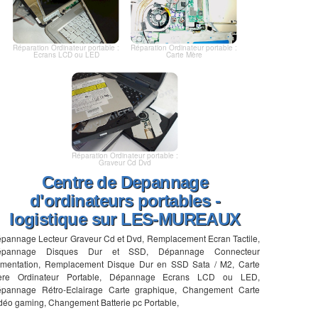
Réparation Ordinateur portable :
Réparation Ordinateur portable :
Ecrans LCD ou LED
Carte Mère
Réparation Ordinateur portable :
Graveur Cd Dvd
Centre de Depannage
d'ordinateurs portables -
logistique sur LES-MUREAUX
pannage Lecteur Graveur Cd et Dvd, Remplacement Ecran Tactile,
épannage Disques Dur et SSD, Dépannage Connecteur
imentation, Remplacement Disque Dur en SSD Sata / M2, Carte
ère Ordinateur Portable, Dépannage Ecrans LCD ou LED,
pannage Rétro-Eclairage Carte graphique, Changement Carte
déo gaming, Changement Batterie pc Portable,