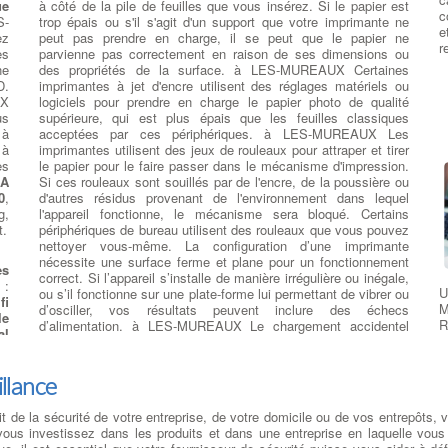
R
ue
à côté de la pile de feuilles que vous insérez. Si le papier est
ur
c
o
S-
trop épais ou s'il s'agit d'un support que votre imprimante ne
nt
e
s
ez
peut pas prendre en charge, il se peut que le papier ne
e
:
r
r
es
parvienne pas correctement en raison de ses dimensions ou
ur
:
ne
des propriétés de la surface. à LES-MUREAUX Certaines
e
s
D.
imprimantes à jet d'encre utilisent des réglages matériels ou
nt
c
UX
logiciels pour prendre en charge le papier photo de qualité
de
M
us
supérieure, qui est plus épais que les feuilles classiques
un
a
 à
acceptées par ces périphériques. à LES-MUREAUX Les
un
i
 à
imprimantes utilisent des jeux de rouleaux pour attraper et tirer
S-
r
es
le papier pour le faire passer dans le mécanisme d'impression.
rs
d
IA
Si ces rouleaux sont souillés par de l'encre, de la poussière ou
té
u
0
,
d'autres résidus provenant de l'environnement dans lequel
rs
m
g,
l'appareil fonctionne, le mécanisme sera bloqué. Certains
du
M
t.
périphériques de bureau utilisent des rouleaux que vous pouvez
nt
m
nettoyer vous-même. La configuration d’une imprimante
S-
d
nécessite une surface ferme et plane pour un fonctionnement
me
s
e
correct. Si l’appareil s’installe de manière irrégulière ou inégale,
st
X
:
a
U
ou s’il fonctionne sur une plate-forme lui permettant de vibrer ou
re
fi
p
M
d’osciller, vos résultats peuvent inclure des échecs
op
le
p
R
d’alimentation. à LES-MUREAUX Le chargement accidentel
al
L
d'un support recto avec le mauvais côté présenté au
de
r
mécanisme d'alimentation peut également poser problème.
ge
Evitez le papier abîmé ou humide ou les feuilles d'un emballage
R
illance
la
stocké sous un poids important. Ces conditions peuvent
ls
modifier la flexibilité et d'autres propriétés d'impression de votre
le
git de la sécurité de votre entreprise, de votre domicile ou de vos entrepôts, 
support, les rendant ainsi impropres à la sortie du papier
ns
e vous investissez dans les produits et dans une entreprise en laquelle vou
on