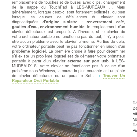
remplacement de touches et de buses avec clips, changement
de la nappe du TouchPad à LES-MUREAUX ... Mais
généralement, lorsque ceux-ci sont fortement sollicités, ou bien
lorsque les causes de défaillances du clavier sont
diagnostiquées
d'origine sinistre : renversement café,
gouttes d'eau, environnement humide
, le remplacement d'un
clavier défectueux est proposé. A l'inverse, si le clavier de
votre ordinateur portable ne fonctionne pas du tout, il n'y a peut-
être aucun problème avec le clavier lui-même. Au lieu de cela,
votre ordinateur portable peut ne pas fonctionner en raison d'un
problème logiciel
. La première chose à faire pour déterminer
s’il existe un problème logiciel est de démarrer votre ordinateur
portable à partir d’un
clavier externe sur port usb
. à LES-
MUREAUX Si votre clavier ne fonctionne pas à cause d'un
problème sous Windows, la cause la plus courante est un pilote
de clavier défectueux ou un parasite Soft.
:
Trouver Un
Réparateur Ordi Portable
Dé
D
Al
M
Dé
Vi