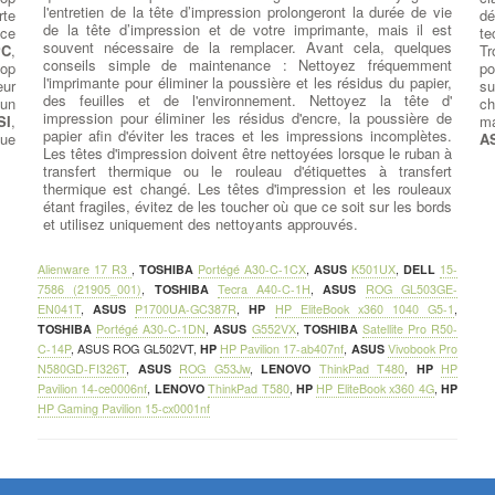
l'entretien de la tête d’impression prolongeront la durée de vie
rte
dé
de la tête d’impression et de votre imprimante, mais il est
nce
te
souvent nécessaire de la remplacer. Avant cela, quelques
PC
,
Tr
conseils simple de maintenance : Nettoyez fréquemment
top
po
l'imprimante pour éliminer la poussière et les résidus du papier,
eur
s
des feuilles et de l'environnement. Nettoyez la tête d'
 un
ch
impression pour éliminer les résidus d'encre, la poussière de
SI
,
ma
papier afin d'éviter les traces et les impressions incomplètes.
que
A
Les têtes d'impression doivent être nettoyées lorsque le ruban à
transfert thermique ou le rouleau d'étiquettes à transfert
thermique est changé. Les têtes d'impression et les rouleaux
étant fragiles, évitez de les toucher où que ce soit sur les bords
et utilisez uniquement des nettoyants approuvés.
Alienware 17 R3
,
TOSHIBA
Portégé A30-C-1CX
,
ASUS
K501UX
,
DELL
15-
7586 (21905_001)
,
TOSHIBA
Tecra A40-C-1H
,
ASUS
ROG GL503GE-
EN041T
,
ASUS
P1700UA-GC387R
,
HP
HP EliteBook x360 1040 G5-1
,
TOSHIBA
Portégé A30-C-1DN
,
ASUS
G552VX
,
TOSHIBA
Satellite Pro R50-
C-14P
,
ASUS ROG GL502VT
,
HP
HP Pavilion 17-ab407nf
,
ASUS
Vivobook Pro
N580GD-FI326T
,
ASUS
ROG G53Jw
,
LENOVO
ThinkPad T480
,
HP
HP
Pavilion 14-ce0006nf
,
LENOVO
ThinkPad T580
,
HP
HP EliteBook x360 4G
,
HP
HP Gaming Pavilion 15-cx0001nf