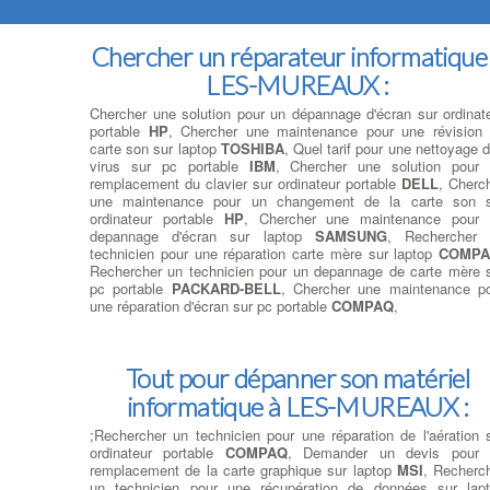
Chercher un réparateur informatique
LES-MUREAUX :
Chercher une solution pour un dépannage d'écran sur ordinat
portable
HP
, Chercher une maintenance pour une révision
carte son sur laptop
TOSHIBA
, Quel tarif pour une nettoyage 
virus sur pc portable
IBM
, Chercher une solution pour
remplacement du clavier sur ordinateur portable
DELL
, Cherc
une maintenance pour un changement de la carte son s
ordinateur portable
HP
, Chercher une maintenance pour 
depannage d'écran sur laptop
SAMSUNG
, Rechercher 
technicien pour une réparation carte mère sur laptop
COMP
Rechercher un technicien pour un depannage de carte mère 
pc portable
PACKARD-BELL
, Chercher une maintenance p
une réparation d'écran sur pc portable
COMPAQ
,
Tout pour dépanner son matériel
informatique à LES-MUREAUX :
;Rechercher un technicien pour une réparation de l'aération 
ordinateur portable
COMPAQ
, Demander un devis pour 
remplacement de la carte graphique sur laptop
MSI
, Recherc
un technicien pour une récupération de données sur lap