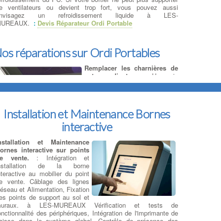
e ventilateurs ou devient trop fort, vous pouvez aussi
nvisagez un refroidissement liquide à LES-
UREAUX.
:
Devis Réparateur Ordi Portable
os réparations sur Ordi Portables
Remplacer les charnières de
votre ordinateur
: Un coin
arrière de votre ordinateur
portable semble cassé ou bien
s'ouvre à chaque mouvement de
l'écran, l'ordinateur semble se
Installation et Maintenance Bornes
dégonflé au niveau des
charnières
: Alors la réparation
interactive
es charnières brisées est nécessaire car c'est un une casse
ourante qui peut être causée par des
dégradations
nstallation et Maintenance
hysiques ou simplement par l’usure normale
. à LES-
ornes interactive sur points
UREAUX Les charnières cassées sur ordinateur portable
e vente.
: Intégration et
euvent avoir des conséquences désastreuses sur les nappes
nstallation de la borne
nternes et l'ensemble de la plasturgie. à LES-MUREAUX Les
nteractive au mobilier du point
harnières pour
ordinateur portable endommagées
sont de
e vente. Câblage des lignes
outes formes et tailles. RCS pourra proposer un remplacement
éseau et Alimentation, Fixation
es pièces détachées ainsi que des covers si
es points de support au sol et
écessaires.
:
Chercher Un Réparateur Ordi Portable
uraux. à LES-MUREAUX Vérification et tests de
onctionnalité des périphériques, Intégration de l'imprimante de
aisse dans le système global, Contrôle de présence des