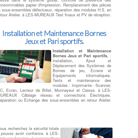
emplacer un ecran sur
onsommables papier d'impression. Remplacement des pièces
rdinateur portable
: RCS
t sous-ensembles défectueux, réparation des modules H.S. en
pécialiste des écrans de
etour Atelier. à LES-MUREAUX Test finaux et PV de réception.
emplacement
LCD et LED pour
 ordinateur portable, tablettes et
martphones, avec : Un grand
hoix de références à LES-
Installation et Maintenance Bornes
UREAUX : plus de 73000
Jeux et Pari sportifs.
rticles, Une vaste connaissance des
pièces détachées
nformatiques
, Une expérience de plus de 15 ans dans la
éparation d'ordinateurs portables, Des tarifs moins chers et des
Installation et Maintenance
élais optimisés. Les fabricants d'ordinateurs portables peuvent
Bornes Jeux et Pari sportifs.
:
tiliser plus qu'un seul type d'écran diffèrent pour un même
Installation, Ajout et
odèle d'ordinateur portable
. En plus de cela à LES-
Déplacement des Systèmes de
UREAUX, les fabricants d'écrans LCD publie de nouveaux
Bornes de jeu, Ecrans et
odèles tous les 3-6 mois et votre écran d'origine peuvent être
Equipements informatiques.
épassés techniquement ou bien ne plus être disponible. Il
Tests et maintenance des
xiste des
modèles d'écrans plus récents
sur le marché et ils
modules : Imprimante - Scanner,
uront une meilleure paramètres électriques et optiques, ce qui
C, Ecran, Lecteur de Billet, Monnayeur et Caisse. à LES-
ermettra quand même la remise en état de votre ordinateur
UREAUX Câblage réseau et connections Electriques.
ortable.
:
Devis Réparateur Ordi Portable
éparation ou Echange des sous-ensembles en retour Atelier.
es bornes et périphériques hors-service sont révisées et
emise en état en atelier central à LES-MUREAUX.
éparation sur Ordi Portables
Dépanner : clavier - Touches
vous recherchez la sécurité totale
hors services
: Les claviers et
s pouvez avoir confiance. à LES-
les touchpad hors services sont