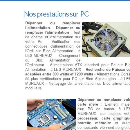
Nos prestations sur PC
Dépanner ou remplacer
l’alimentation
:
Dépanner ou
remplacer l'alimentation
: Test
de charge et d'alimentation sur
votre Pc - Vérification des
connectiques d'alimentation de
l'Ordi sur Bloc Alimentation - à
LES-MUREAUX - Changement
du Bloc Alimentation de
l'Ordinateur - Alimentations ATX standard pour Pc sur Bl
Alimentation - à LES-MUREAUX -
Recherche de Puissanc
adaptées entre 300 watts et 1200 watts
- Alimentations Corsa
80 plus certifications pour PC sur Bloc Alimentation - à LE
MUREAUX - Nettoyage de la ventilation du Bloc alimentati
modulaire.
Dépanner ou remplacer vot
carte mère
: Elément maje
d'un PC de bureau à LE
MUREAUX, sur laquelle vot
processeur, carte graphiqu
barrette mémoire
et autr
composants viennent se greffe