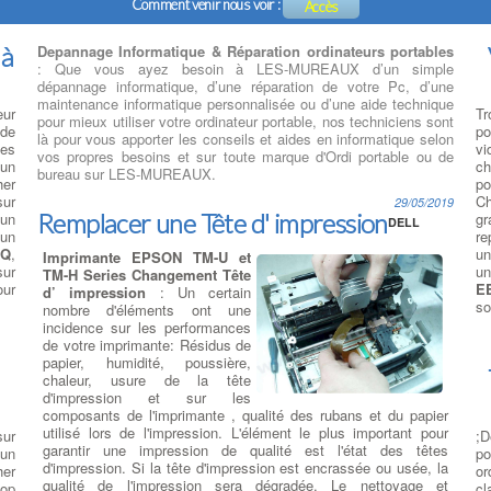
Comment venir nous voir :
Accès
 à
Depannage Informatique & Réparation ordinateurs portables
: Que vous ayez besoin à LES-MUREAUX d’un simple
dépannage informatique, d’une réparation de votre Pc, d’une
maintenance informatique personnalisée ou d’une aide technique
eur
Tr
pour mieux utiliser votre ordinateur portable, nos techniciens sont
 de
po
là pour vous apporter les conseils et aides en informatique selon
des
vi
vos propres besoins et sur toute marque d'Ordi portable ou de
 un
ch
bureau sur LES-MUREAUX.
her
po
ur
C
29/05/2019
Remplacer une Tête d' impression
un
gr
DELL
un
re
AQ
,
un
Imprimante EPSON TM-U et
sur
un
TM-H Series Changement Tête
our
E
d’ impression
: Un certain
so
nombre d'éléments ont une
incidence sur les performances
de votre imprimante: Résidus de
papier, humidité, poussière,
chaleur, usure de la tête
d'impression et sur les
composants de l'imprimante , qualité des rubans et du papier
utilisé lors de l'impression. L'élément le plus important pour
sur
;D
garantir une impression de qualité est l'état des têtes
un
po
d'impression. Si la tête d'impression est encrassée ou usée, la
her
or
qualité de l'impression sera dégradée. Le nettoyage et
top
cl