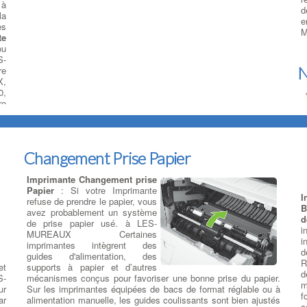
 à
d
la
e
es
M
te
ou
S-
N
re
X,
0,
re
Changement Prise Papier
Imprimante Changement prise
d
Papier
: Si votre Imprimante
c
I
refuse de prendre le papier, vous
p
B
avez probablement un système
M
us
d
de prise papier usé. à LES-
p
st
i
MUREAUX Certaines
i
ce
i
imprimantes intègrent des
c
sé
d
guides d'alimentation, des
t
os
R
et
supports à papier et d’autres
d
st
d
S-
mécanismes conçus pour favoriser une bonne prise du papier.
n
m
ur
Sur les imprimantes équipées de bacs de format réglable ou à
f
ar
alimentation manuelle, les guides coulissants sont bien ajustés
c