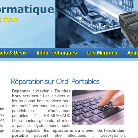
cts & Devis
Infos Techniques
Les Marques
Acti
Réparation sur Ordi Portables
Dépanner : clavier - Touches
hors services
: Les claviers et
les touchpad hors services sont
des problèmes courants pour les
rte
propriétaires d'ordinateurs
les
portables. à LES-MUREAUX
tes
D'une manière générale, et mise
à part les dysfonctionnements
le,
d'ordre logiciels, les
réparations du clavier de l'ordinateur
ert
portable
peuvent être effectuées : Désoxydation,