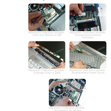
Réparation Ordinateur portable :
Réparation Ordinateur portable :
Carte Son Réseau et Wifi
Changements barettes
mémoires
Réparation Ordinateur portable :
Réparation Ordinateur portable :
Eclairage Ecran & Dalle
Remplacement clavier Souris
Réparation Ordinateur portable :
changement Ventilateur