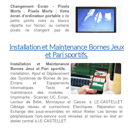
Casques Momentum
Changement Ecran - Pixels
Sennheiser à LE-CASTELLET
:
Morts
:
Pixels Morts : Votre
Le luxe en version nomade.
écran d'ordinateur portable
a de
Conçu pour garantir une portabilité
petits points noirs ou blancs
sans concession, le casque sans
répartis sur l'écran; ou certains
fil MOMENTUM On-Ear Wireless
pixels ne changent pas de
renferme toute la qualité
couleur, il restent définitivement
MOMENTUM dans une version
rouge, vert ou bleu.
Les pixels
plus compacte. Il est doté d'un système hybride d’annulation
morts
sont généralement causées par des défauts de
Installation et Maintenance Bornes Jeux
active du bruit ambiant NoiseGard™ et d’une technologie
fabrication, et il arrive qu'ils restent allumés pendant toute la
Bluetooth ultra moderne. à LE-CASTELLET Les glissières
et Pari sportifs.
durée de vie de l'écran
. à LE-CASTELLET, dans certains cas, il
d'ajustement ultra légères en acier inoxydable reflètent la grande
est possible de réparer le pixel mort en manipulant la zone
pureté du design des produits de la gamme MOMENTUM, alors
concernée, mais cela risque de comprimer les différentes
Installation et Maintenance
que les écouteurs habillés d’Alcantara® souple apportent un
couches de la dalle, forçant ainsi le liquide à l'intérieur du
Bornes Jeux et Pari sportifs.
:
excellent confort d’utilisation.
Source :
Sennheiser - Casques
panneau à se déplacer; et vous risquez
d'endommager votre
Installation, Ajout et Déplacement
Momentum
écran
LCD. à LE-CASTELLET, dans de nombreux cas le
des Systèmes de Bornes de jeu,
remplacement de l'écran s'avère nécessaire.
Ecrans et Equipements
informatiques. Tests et
maintenance des modules :
Imprimante - Scanner, UC, Ecran,
Lecteur de Billet, Monnayeur et Caisse. à LE-CASTELLET
Câblage réseau et connections Electriques. Réparation ou
Echange des sous-ensembles en retour Atelier. Les bornes et
périphériques hors-service sont révisées et remise en état en
atelier central à LE-CASTELLET.