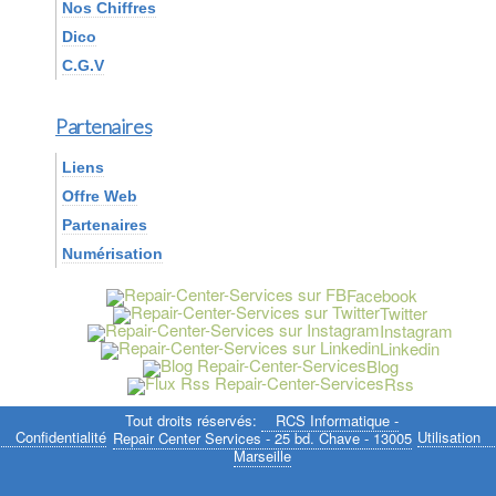
Nos Chiffres
Dico
C.G.V
Partenaires
Liens
Offre Web
Partenaires
Numérisation
Facebook
Twitter
Instagram
Linkedin
Blog
Rss
Tout droits réservés:
RCS Informatique -
Confidentialité
Utilisation
Repair Center Services - 25 bd. Chave - 13005
Marseille