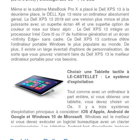
Dépanner le disque dur de
votre Ordi portable
: Si vous
Même si le sublime MateBook Pro X a placé le Dell XPS 13 à la
avez déjà eu la malchance d'avoir
deuxième place, le DELL Xps 13 reste un ordinateur absolument
une panne de disque dur ou
génial. Le Dell XPS 13 2018 est une version plus mince et plus
SSD
entrainant une perte de vos
puissante avec un superbe écran 4K et une superbe option de
données, vous savez
couleur or rose sur blanc alpin . Le Dell XPS 13 intègre un
probablement comment il peut
processeur Intel Core i5 ou i7 de huitième génération et un écran
être extrêmement coûteux d'avoir
«Infinity Edge» sans cadre. Ce Dell XPS 13 continue d'être
des données totalement
l'ordinateur portable Windows le plus populaire au monde. De
récupérées. à LE-CASTELLET Nous pouvons vous informer en
plus, il existe un large éventail d'options de personnalisation, de
quelques minutes si le disque est récupérable en magasin ou s'il
sorte que vous pouvez vraiment faire du Dell XPS 13 le meilleur
est
défectueux mécaniquement
et doit être envoyé au
ordinateur portable pour vos besoins.
laboratoire de récupération de données Vous avez perdu vos
données? à LE-CASTELLET La récupération de données est
Choisir une Tablette tactile à
possible sur un nouveau support de votre choix …
LE-CASTELLET
:
Le système
d'exploitation
Tout comme avec un ordinateur à
part entière, si vous obtenez une
tablette, vous devez choisir un
Os. Il y a trois systèmes
d'exploitation principaux à considérer:
iOS d'Apple, Android de
Google et Windows 10 de Microsoft
. Windows est le meilleur
si vous devez exécuter un logiciel bureautique avec un clavier
supplémentaire. Les tablettes Android font d'excellents lecteurs
multimédias et bien moins cher que les iPad . Les iPad ont
toujours la plus large gamme d'applications de tablette à usage