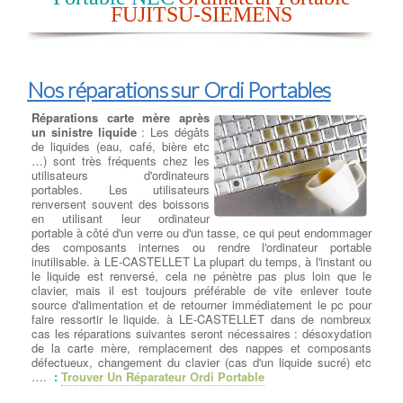
rançon pour les décrypter.
FUJITSU-SIEMENS
Mirai : Apparu en 2016, Mirai était un logiciel malveillant de type
botnet qui infectait principalement les objets connectés (IoT) pour
les recruter dans un réseau de bots, qui pouvait ensuite être
utilisé pour lancer des attaques DDoS massives.
Emotet : C'était un cheval de Troie bancaire qui a évolué pour
Nos réparations sur Ordi Portables
devenir l'un des malwares les plus polyvalents et dangereux. Il
pouvait être utilisé pour voler des informations, propager d'autres
Réparations carte mère après
malwares et lancer des attaques de phishing.
un sinistre liquide
: Les dégâts
Il est important de noter que de nouveaux virus et malwares
de liquides (eau, café, bière etc
peuvent apparaître à tout moment, et la nature des menaces
…) sont très fréquents chez les
informatiques évolue constamment. Les utilisateurs doivent donc
utilisateurs d'ordinateurs
rester vigilants, garder leur système et leurs logiciels à jour,
portables. Les utilisateurs
utiliser des solutions de sécurité fiables, et faire preuve de
renversent souvent des boissons
prudence lorsqu'ils naviguent sur Internet et ouvrent des fichiers
en utilisant leur ordinateur
provenant de sources inconnues.
portable à côté d'un verre ou d'un tasse, ce qui peut endommager
des composants internes ou rendre l'ordinateur portable
inutilisable. à LE-CASTELLET La plupart du temps, à l'instant ou
Nos prestations sur PC
le liquide est renversé, cela ne pénètre pas plus loin que le
clavier, mais il est toujours préférable de vite enlever toute
Dépanner ou remplacer
source d'alimentation et de retourner immédiatement le pc pour
l’alimentation
:
Dépanner ou
faire ressortir le liquide. à LE-CASTELLET dans de nombreux
remplacer l'alimentation
: Test
cas les réparations suivantes seront nécessaires : désoxydation
de charge et d'alimentation sur
de la carte mère, remplacement des nappes et composants
votre Pc - Vérification des
défectueux, changement du clavier (cas d'un liquide sucré) etc
connectiques d'alimentation de
….
:
Trouver Un Réparateur Ordi Portable
l'Ordi sur Bloc Alimentation - à
LE-CASTELLET - Changement du