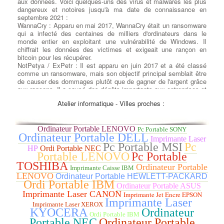
aux données. Voici quelques-uns des virus et malwares les plus
dangereux et notoires jusqu'à ma date de connaissance en
septembre 2021 :
WannaCry : Apparu en mai 2017, WannaCry était un ransomware
qui a infecté des centaines de milliers d'ordinateurs dans le
monde entier en exploitant une vulnérabilité de Windows. Il
chiffrait les données des victimes et exigeait une rançon en
bitcoin pour les récupérer.
NotPetya / ExPetr : Il est apparu en juin 2017 et a été classé
comme un ransomware, mais son objectif principal semblait être
de causer des dommages plutôt que de gagner de l'argent grâce
aux rançons. Il a causé des dégâts importants aux entreprises et
aux infrastructures informatiques.
Atelier informatique - Villes proches :
Conficker : Lancé en 2008, Conficker était un ver informatique
qui se propageait rapidement en exploitant des vulnérabilités
dans les systèmes Windows. Il pouvait prendre le contrôle
Ordinateur Portable LENOVO
complet des ordinateurs infectés.
Pc Portable SONY
Ordinateur Portable DELL
Zeus (Zbot) : C'était un cheval de Troie financier très dangereux
Imprimante Laser
Pc Portable MSI
Pc
qui visait principalement à voler des informations sensibles,
HP
Ordi Portable NEC
telles que les identifiants bancaires et les mots de passe.
Portable LENOVO
Pc Portable
Stuxnet : Découvert en 2010, Stuxnet était un ver informatique
TOSHIBA
Ordinateur Portable
Imprimante Caisse IBM
sophistiqué conçu pour cibler les systèmes de contrôle
LENOVO
Ordinateur Portable HEWLETT-PACKARD
industriels, en particulier ceux liés au programme nucléaire
Ordi Portable IBM
iranien. Il est considéré comme l'une des premières armes
Ordinateur Portable ASUS
cybernétiques déployées pour attaquer des infrastructures
Imprimante Laser CANON
Imprimante Jet Encre EPSON
Imprimante Laser
critiques.
Imprimante Laser XEROX
Cryptolocker : C'était un ransomware qui a commencé à circuler
KYOCERA
Ordinateur
Ordi Portable IBM
en 2013. Il chiffrait les fichiers des victimes et demandait une
Portable NEC
Ordinateur Portable