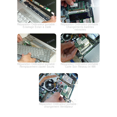
Réparation Ordinateur portable :
Réparation Ordinateur portable :
Eclairage Ecran & Dalle
Changements barettes
mémoires
Réparation Ordinateur portable :
Réparation Ordinateur portable :
Remplacement clavier Souris
Carte Son Réseau et Wifi
Réparation Ordinateur portable :
changement Ventilateur