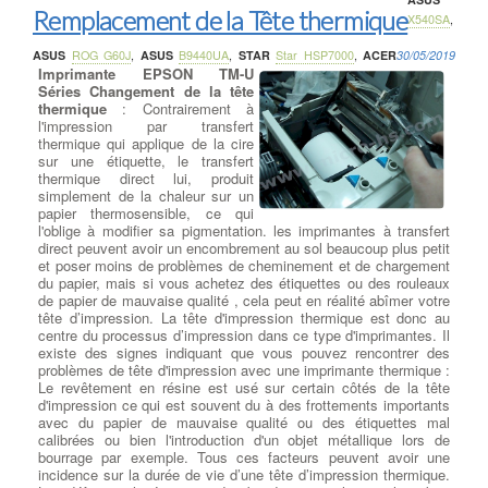
Remplacement de la Tête thermique
X540SA
,
ASUS
ROG G60J
,
ASUS
B9440UA
,
STAR
Star HSP7000
,
ACER
30/05/2019
Imprimante EPSON TM-U
Séries Changement de la tête
thermique
: Contrairement à
l'impression par transfert
thermique qui applique de la cire
sur une étiquette, le transfert
thermique direct lui, produit
simplement de la chaleur sur un
papier thermosensible, ce qui
l'oblige à modifier sa pigmentation. les imprimantes à transfert
direct peuvent avoir un encombrement au sol beaucoup plus petit
et poser moins de problèmes de cheminement et de chargement
du papier, mais si vous achetez des étiquettes ou des rouleaux
de papier de mauvaise qualité , cela peut en réalité abîmer votre
tête d’impression. La tête d'impression thermique est donc au
centre du processus d’impression dans ce type d'imprimantes. Il
existe des signes indiquant que vous pouvez rencontrer des
problèmes de tête d'impression avec une imprimante thermique :
Le revêtement en résine est usé sur certain côtés de la tête
d'impression ce qui est souvent du à des frottements importants
avec du papier de mauvaise qualité ou des étiquettes mal
calibrées ou bien l'introduction d'un objet métallique lors de
bourrage par exemple. Tous ces facteurs peuvent avoir une
incidence sur la durée de vie d’une tête d’impression thermique.