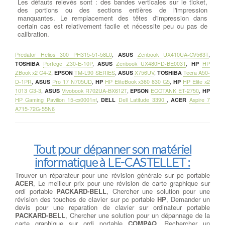
Les défauts relevés sont : des bandes verticales sur le ticket,
des portions ou des sections entières de l'impression
manquantes. Le remplacement des têtes d'impression dans
certain cas est relativement facile et nécessite peu ou pas de
calibration.
Predator Helios 300 PH315-51-58L0
,
ASUS
Zenbook UX410UA-GV563T
,
TOSHIBA
Portege Z30-E-10P
,
ASUS
Zenbook UX480FD-BE003T
,
HP
HP
ZBook x2 G4-2
,
EPSON
TM-L90 SERIES
,
ASUS
X756UV
,
TOSHIBA
Tecra A50-
D-1PR
,
ASUS
Pro 17 N705UD
,
HP
HP EliteBook x360 830 G5
,
HP
HP Elite x2
1013 G3-3
,
ASUS
Vivobook R702UA-BX612T
,
EPSON
ECOTANK ET-2750
,
HP
HP Gaming Pavilion 15-cx0001nf
,
DELL
Dell Latitude 3390
,
ACER
Aspire 7
A715-72G-55N6
Tout pour dépanner son matériel
informatique à LE-CASTELLET :
Trouver un réparateur pour une révision générale sur pc portable
ACER
, Le meilleur prix pour une révision de carte graphique sur
ordi portable
PACKARD-BELL
, Chercher une solution pour une
révision des touches de clavier sur pc portable
HP
, Demander un
devis pour une reparation de clavier sur ordinateur portable
PACKARD-BELL
, Chercher une solution pour un dépannage de la
carte graphique sur ordi portable
COMPAQ
, Rechercher un