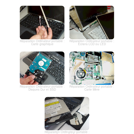
Réparation Ordinateur portable :
Réparation Ordinateur portable :
Carte graphique
Ecrans LCD ou LED
Réparation Ordinateur portable :
Réparation Ordinateur portable :
Disques Dur et SSD
Carte Mère
Réparation Ordinateur portable :