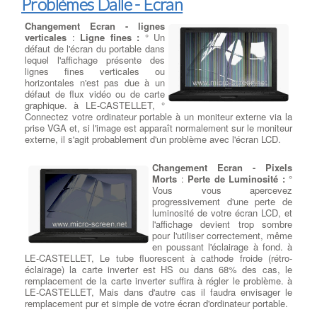
Problèmes Dalle - Ecran
général.
De manière générale, la plus grande force d'
Changement Ecran - lignes
iOS d’Apple
, le
système d’exploitation sur iPad, iPad mini et iPad Pro, est
verticales
:
Ligne fines :
° Un
double : il est intuitif et vous pouvez acheter directement une la
défaut de l'écran du portable dans
large sélection d’applications.
lequel l'affichage présente des
Android OS de Google
lignes fines verticales ou
quand à lui, vous offre un choix de
matériel de plusieurs fabricants différents et offre un maximum
horizontales n'est pas due à un
de configurabilité, un système de notification de premier ordre,
défaut de flux vidéo ou de carte
une navigation Web rapide et fluide et une intégration
graphique. à LE-CASTELLET, °
transparente aux applications Google telles que Gmail, Google
Connectez votre ordinateur portable à un moniteur externe via la
Maps et Hangouts pour le chat vidéo. Android inclut également la
prise VGA et, si l'image est apparaît normalement sur le moniteur
prise en charge de connexions de plusieurs utilisateurs afin que
externe, il s'agit probablement d'un problème avec l'écran LCD.
vous puissiez partager votre tablette avec un ami ou un membre
de votre famille, une fonctionnalité utile qui manque dans les
Changement Ecran - Pixels
tablettes Apple.
Morts
:
Perte de Luminosité :
°
Windows 10
est le plus proche d’offrir une expérience
Vous vous apercevez
informatique traditionnelle avec un support x86 complet pour tous
progressivement d'une perte de
vos logiciels bureautique Windows. Et vous pouvez exécuter la
luminosité de votre écran LCD, et
version complète de Microsoft Office lorsque vous achetez une
l'affichage devient trop sombre
tablette Win 10. En outre, les options de connectivité et les
pour l'utiliser correctement, même
compléments matériels pour les modèles Windows sont
en poussant l'éclairage à fond. à
généralement plus nombreux qu'avec les autres types de
LE-CASTELLET, Le tube fluorescent à cathode froide (rétro-
tablette. Si vous souhaitez utiliser Windows mais ne pouvez pas
éclairage) la carte inverter est HS ou dans 68% des cas, le
choisir entre un ordinateur portable et une tablette, profitez du
remplacement de la carte inverter suffira à régler le problème. à
meilleur des deux mondes avec l’un de nos meilleurs 2-en-1 , qui
LE-CASTELLET, Mais dans d'autre cas il faudra envisager le
offre à la fois un écran tactile et un clavier physique.
remplacement pur et simple de votre écran d'ordinateur portable.