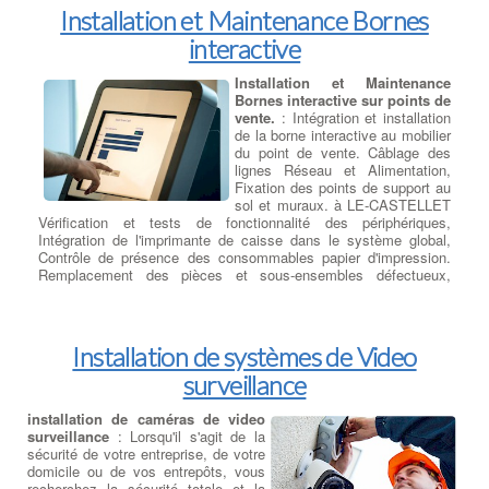
Installation et Maintenance Bornes
interactive
Installation et Maintenance
Bornes interactive sur points de
vente.
: Intégration et installation
de la borne interactive au mobilier
du point de vente. Câblage des
lignes Réseau et Alimentation,
Fixation des points de support au
sol et muraux. à LE-CASTELLET
Vérification et tests de fonctionnalité des périphériques,
Intégration de l'imprimante de caisse dans le système global,
Contrôle de présence des consommables papier d'impression.
Remplacement des pièces et sous-ensembles défectueux,
réparation des modules H.S. en retour Atelier. à LE-CASTELLET
Test finaux et PV de réception.
Installation de systèmes de Video
surveillance
installation de caméras de video
surveillance
: Lorsqu'il s'agit de la
sécurité de votre entreprise, de votre
domicile ou de vos entrepôts, vous
recherchez la sécurité totale et la