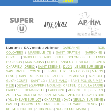
Contacter le S.A.V :
Contact
distance sur PC, Tablette ou Smartphone.
Livraisons et S.A.V en retour Atelier sur :
GARDANNE
BOIS
|
COLOMBES
MARSEILLE 7E
SAINT GRATIEN
NARBONNE
|
|
|
|
ORVAULT
SARCELLES
AUCH
CREIL
COLOMBES
LE PLESSIS
|
|
|
|
|
ROBINSON
MONTAUBAN
OLIVET
ANNECY LE VIEUX
DECINES
|
|
|
|
CHARPIEU
DREUX
SAINT ETIENNE
DIJON
LE MEE SUR SEINE
|
|
|
|
|
SAINT DIZIER
LYON 3E
LES MUREAUX
SAINT CLOUD
MACON
|
|
|
|
|
LENS
SAINT MEDARD EN JALLES
PALAISEAU
AJACCIO
|
|
|
|
GUYANCOURT
SAINT LO
SAINT MALO
SAINT POL SUR MER
|
|
|
|
REZE
DENAIN
QUIMPER
MOULINS
CRETEIL
DEUIL LA BARRE
|
|
|
|
|
|
PARIS 18E
ROMAINVILLE
EAUBONNE
ARGENTEUIL
SEVRAN
|
|
|
|
|
AURILLAC
MONT DE MARSAN
MEAUX
PARIS 19E
SUCY EN BRIE
|
|
|
|
VILLENEUVE SUR LOT
CHARTRES
DAX
NEUILLY SUR SEINE
|
|
|
|
|
PANTIN
THONON LES BAINS
ISTRES
LA GARDE
CENON
LE
|
|
|
|
|
KREMLIN BICETRE
ATHIS MONS
NOGENT SUR MARNE
|
|
|