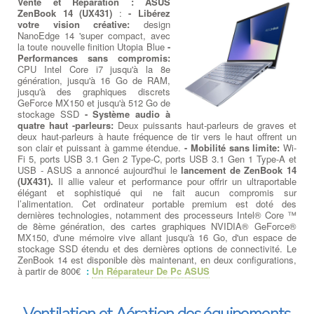
Vente et Réparation : ASUS
ZenBook 14 (UX431)
:
- Libérez
votre vision créative:
design
NanoEdge 14 'super compact, avec
la toute nouvelle finition Utopia Blue
-
Performances sans compromis:
CPU Intel Core i7 jusqu'à la 8e
génération, jusqu'à 16 Go de RAM,
jusqu'à des graphiques discrets
GeForce MX150 et jusqu'à 512 Go de
stockage SSD
- Système audio à
quatre haut -parleurs:
Deux puissants haut-parleurs de graves et
deux haut-parleurs à haute fréquence de tir vers le haut offrent un
son clair et puissant à gamme étendue.
- Mobilité sans limite:
Wi-
Fi 5, ports USB 3.1 Gen 2 Type-C, ports USB 3.1 Gen 1 Type-A et
USB - ASUS a annoncé aujourd'hui le
lancement de ZenBook 14
(UX431).
Il allie valeur et performance pour offrir un ultraportable
élégant et sophistiqué qui ne fait aucun compromis sur
l’alimentation. Cet ordinateur portable premium est doté des
dernières technologies, notamment des processeurs Intel® Core ™
de 8ème génération, des cartes graphiques NVIDIA® GeForce®
MX150, d'une mémoire vive allant jusqu'à 16 Go, d'un espace de
stockage SSD étendu et des dernières options de connectivité. Le
ZenBook 14 est disponible dès maintenant, en deux configurations,
à partir de 800€
:
Un Réparateur De Pc ASUS
Ventilation et Aération des équipements