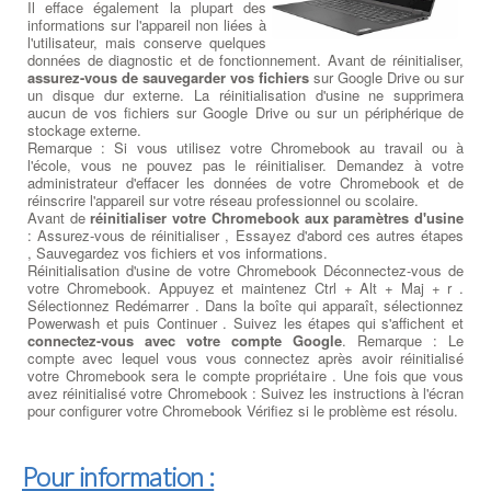
Il efface également la plupart des
informations sur l'appareil non liées à
l'utilisateur, mais conserve quelques
données de diagnostic et de fonctionnement. Avant de réinitialiser,
assurez-vous de sauvegarder vos fichiers
sur Google Drive ou sur
un disque dur externe. La réinitialisation d'usine ne supprimera
aucun de vos fichiers sur Google Drive ou sur un périphérique de
stockage externe.
Remarque : Si vous utilisez votre Chromebook au travail ou à
l'école, vous ne pouvez pas le réinitialiser. Demandez à votre
administrateur d'effacer les données de votre Chromebook et de
réinscrire l'appareil sur votre réseau professionnel ou scolaire.
Avant de
réinitialiser votre Chromebook aux paramètres d'usine
: Assurez-vous de réinitialiser , Essayez d'abord ces autres étapes
, Sauvegardez vos fichiers et vos informations.
Réinitialisation d'usine de votre Chromebook Déconnectez-vous de
votre Chromebook. Appuyez et maintenez Ctrl + Alt + Maj + r .
Sélectionnez Redémarrer . Dans la boîte qui apparaît, sélectionnez
Powerwash et puis Continuer . Suivez les étapes qui s'affichent et
connectez-vous avec votre compte Google
. Remarque : Le
compte avec lequel vous vous connectez après avoir réinitialisé
votre Chromebook sera le compte propriétaire . Une fois que vous
avez réinitialisé votre Chromebook : Suivez les instructions à l'écran
pour configurer votre Chromebook Vérifiez si le problème est résolu.
Pour information :