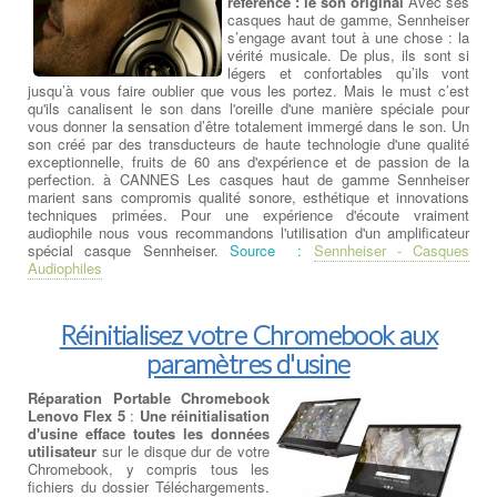
référence : le son original
Avec ses
casques haut de gamme, Sennheiser
s’engage avant tout à une chose : la
vérité musicale. De plus, ils sont si
légers et confortables qu’ils vont
jusqu’à vous faire oublier que vous les portez. Mais le must c’est
qu'ils canalisent le son dans l'oreille d'une manière spéciale pour
vous donner la sensation d’être totalement immergé dans le son. Un
son créé par des transducteurs de haute technologie d'une qualité
exceptionnelle, fruits de 60 ans d'expérience et de passion de la
perfection. à CANNES Les casques haut de gamme Sennheiser
marient sans compromis qualité sonore, esthétique et innovations
techniques primées. Pour une expérience d'écoute vraiment
audiophile nous vous recommandons l'utilisation d'un amplificateur
spécial casque Sennheiser.
Source :
Sennheiser - Casques
Audiophiles
Réinitialisez votre Chromebook aux
paramètres d'usine
Réparation Portable Chromebook
Lenovo Flex 5
:
Une réinitialisation
d'usine efface toutes les données
utilisateur
sur le disque dur de votre
Chromebook, y compris tous les
fichiers du dossier Téléchargements.