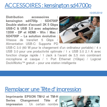
ACCESSOIRES : kensington sd4700p
10/05/2019
Distribution accessoires :
kensington sd4700p
:
SD4700P
Double station d'accueil 2K 5 Gbps
USB-C & USB 3.0 avec adaptateur
135W - DP et HDMI - Win / Mac :
SD4700P – La solution évolutive
:
Vitesse de transfert 5 Gbps /
Alimentation USB-C: Supporte PD
USB-C 3.0 (60 W pour le chargement d’un ordinateur portable) / 4 x
USB 3.0 pour une productivité optimale / 1 x USB 3.0 2.1 A avec
fonction charge rapide / 1 Jack à l’avant de 3,5 mm combinant
microphone et casque / 1 Port Ethernet (1Gbps) / Logiciel
DockWorks™ gratuit – pour une station intelligente
Remplacer une Tête d' impression
Imprimante EPSON TM-U et TM-H
Series Changement Tête d’
impression
: Un certain nombre