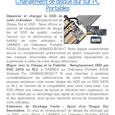
Changement de disque dur sur PC
Portables
Dépanner et changer le SSD de
votre ordinateur
: Remplacement de
Disque Dur et SSD : Nous offrons un
service de remplacement de disque
dur et SSD de qualité, mettant
l'accent sur la performance et la
fiabilité de votre ordinateur. à
CANNES sur Ordinateur Portable
ASUS Zenbook Pro UX580GD-BO001T Notre équipe expérimentée
assure un remplacement professionnel en optant uniquement pour
des marques renommées offrant des capacités équivalentes ou
supérieures à celles de votre disque défectueux.
Migrer vers la Vitesse et la Fiabilité : Remplacement HDD par
SSD SATA ou M.2
, à CANNES sur Ordinateur Portable ASUS
Zenbook Pro UX580GD-BO001T Si vous cherchez à améliorer
considérablement les performances de votre ordinateur, nous
pouvons remplacer votre ancien disque dur HDD par un SSD SATA
ou M.2, en fonction de la compatibilité avec votre carte mère. Les
SSD offrent une vitesse de lecture et d'écriture bien supérieure, ce
qui se traduit par un démarrage plus rapide du système d'exploitation
et des applications, ainsi qu'une réactivité accrue de l'ensemble de
votre ordinateur.
Extension de Stockage Facile : Ajout d'un Disque Dur
Secondaire
, En plus du remplacement du disque dur principal par
un SSD, nous offrons à CANNES sur Ordinateur Portable ASUS