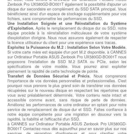
Zenbook Pro UX580GD-BO001T également la possibilité d'ajouter un
disque dur secondaire en complément du SSD SATA principal. Vous
bénéficierez ainsi d'un espace de stockage supplémentaire pour vos
fichiers, sans compromettre les performances du SSD.
Une Installation Soignée et une Réinstallation du Système
d'Exploitation
, Après le remplacement du disque dur ou SSD, notre
équipe procède à la réinstallation méticuleuse de votre système
d'exploitation d'origine. Nous nous assurons également de respecter
la licence utilisateur du client pour une expérience sans tracas.
Exploitez la Puissance du M.2 : Installation Selon Votre Modèle
,
Si votre carte mère est équipée d'un port M.2 disponible, à CANNES
sur Ordinateur Portable ASUS Zenbook Pro UX580GD-BO001T nous
proposons l'installation de SSD M.2 SATA ou PCIe, selon les
spécifications de votre modèle. Vous pourrez ainsi exploiter
pleinement la rapidité de cette technologie de pointe.
Transfert de Données Sécurisé et Précis
, Nous comprenons
l'importance de vos données personnelles et professionnelles. C'est
pourquoi nous prenons le plus grand soin de transférer vos données
récupérées sur le nouveau disque en respectant les répertoires que
vous avez préalablement déterminés. Votre contenu reste intact et
accessible comme avant, sans risque de perte de données.
Améliorez les performances de votre ordinateur en optant pour notre
service de remplacement de disque dur et SSD. Faites confiance à
notre équipe compétente pour une migration en douceur vers la
rapidité, la fiabilité et l'efficacité d'un SSD.
à CANNES sur Ordinateur Portable ASUS Zenbook Pro UX580GD-
BO001T Contactez-nous dès aujourd'hui pour en savoir plus sur nos
services de réparation d'ordinateurs et pour planifier votre