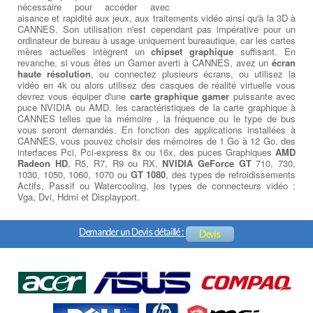
nécessaire pour accéder avec
aisance et rapidité aux jeux, aux traitements vidéo ainsi qu'à la 3D à
CANNES. Son utilisation n'est cependant pas impérative pour un
ordinateur de bureau à usage uniquement bureautique, car les cartes
mères actuelles intègrent un
chipset graphique
suffisant. En
revanche, si vous êtes un Gamer averti à CANNES, avez un
écran
haute résolution
, ou connectez plusieurs écrans, ou utilisez la
vidéo en 4k ou alors utilisez des casques de réalité virtuelle vous
devrez vous équiper d'une
carte graphique gamer
puissante avec
puce NVIDIA ou AMD. les caractéristiques de la carte graphique à
CANNES telles que la mémoire , la fréquence ou le type de bus
vous seront demandés. En fonction des applications installées à
CANNES, vous pouvez choisir des mémoires de 1 Go à 12 Go, des
interfaces Pci, Pci-express 8x ou 16x, des puces Graphiques
AMD
Radeon HD
, R5, R7, R9 ou RX,
NVIDIA GeForce GT
710, 730,
1030, 1050, 1060, 1070 ou
GT 1080
, des types de refroidissements
Actifs, Passif ou Watercooling, les types de connecteurs vidéo :
Vga, Dvi, Hdmi et Displayport.
Demander un Devis détaillé :
Devis