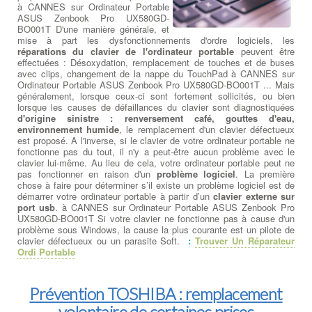
à CANNES sur Ordinateur Portable
ASUS Zenbook Pro UX580GD-
BO001T D'une manière générale, et
mise à part les dysfonctionnements d'ordre logiciels, les
réparations du clavier de l'ordinateur portable
peuvent être
effectuées : Désoxydation, remplacement de touches et de buses
avec clips, changement de la nappe du TouchPad à CANNES sur
Ordinateur Portable ASUS Zenbook Pro UX580GD-BO001T ... Mais
généralement, lorsque ceux-ci sont fortement sollicités, ou bien
lorsque les causes de défaillances du clavier sont diagnostiquées
d'origine sinistre : renversement café, gouttes d'eau,
environnement humide
, le remplacement d'un clavier défectueux
est proposé. A l'inverse, si le clavier de votre ordinateur portable ne
fonctionne pas du tout, il n'y a peut-être aucun problème avec le
clavier lui-même. Au lieu de cela, votre ordinateur portable peut ne
pas fonctionner en raison d'un
problème logiciel
. La première
chose à faire pour déterminer s’il existe un problème logiciel est de
démarrer votre ordinateur portable à partir d’un
clavier externe sur
port usb
. à CANNES sur Ordinateur Portable ASUS Zenbook Pro
UX580GD-BO001T Si votre clavier ne fonctionne pas à cause d'un
problème sous Windows, la cause la plus courante est un pilote de
clavier défectueux ou un parasite Soft.
:
Trouver Un Réparateur
Ordi Portable
Prévention TOSHIBA : remplacement
volontaire de certaines prises