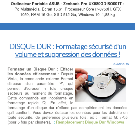
Ordinateur Portable ASUS - Zenbook Pro UX580GD-BO001T
:
Pc Multimédia, Ecran 15,6", Processeur Core i7-8750H, GTX
1050, RAM 16 Go, SSD 512 Go, Windows 10, 1,88 kg
DISQUE DUR : Formatage sécurisé d'un
volume et suppression des données !
29/05/2019
Formater un Disque Dur : Effacer
les données efficacement
: Depuis
Vista, la commande externe Format
dispose d'un paramètre 'P', qui
permet d'écraser n fois chaque
secteurs au moment du formatage.
Cette commande est inopérante en
formatage rapide 'Q'. En effet, le
formatage d'un disque dur n'efface pas complètement les données
qu'il contient. Vous devez écraser les données pour les détruire en
toute sécurité, de préférence plusieurs fois; ex : Format G: /P:5
(pour 5 fois par clusters).
:
Remplacement Disque Dur Windows