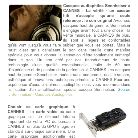
Casques audiophiles Sennheiser à
CANNES
:
La vérité - un casque
hifi n'accepte qu’une seule
référence : le son original
Avec ses
casques haut de gamme, Sennheiser
s’engage avant tout à une chose : la
vérité musicale. à CANNES de plus,
ils sont si légers et confortables
qu’ils vont jusqu’à vous faire oublier que vous les portez. Mais le
must c’est qu'ils canalisent le son dans l'oreille d'une manière
spéciale pour vous donner la sensation d’être totalement immergé
dans le son. Un son créé par des transducteurs de haute
technologie d'une qualité exceptionnelle, fruits de 60 ans
d'expérience et de passion de la perfection. à CANNES Les casques
haut de gamme Sennheiser marient sans compromis qualité sonore,
esthétique et innovations techniques primées. à CANNES Pour une
expérience d'écoute vraiment audiophile nous vous recommandons
l'utilisation d'un amplificateur spécial casque Sennheiser.
Source
:
Sennheiser - Casques Audiophiles
Choisir sa carte graphique à
CANNES
: La
carte vidéo
ou carte
graphique est un élément interne
important de votre PC de bureau à
CANNES, en plus du GPU intégré en
standard sur chaque carte mère. Une
carte graphique additionnelle est