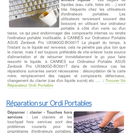
liquides (eau, café, bière etc …) sont
très fréquents chez les utilisateurs
d'ordinateurs portables. Les
utilisateurs renversent souvent des
boissons en utilisant leur ordinateur
portable à côté d'un verre ou d'un
tasse, ce qui peut endommager des composants internes ou rendre
l'ordinateur portable inutilisable. à CANNES sur Ordinateur Portable
ASUS Zenbook Pro UX580GD-BO001T La plupart du temps, à
l'instant ou le liquide est renversé, cela ne pénètre pas plus loin que
le clavier, mais il est toujours préférable de vite enlever toute source
d'alimentation et de retourner immédiatement le pc pour faire
ressortir le liquide. à CANNES sur Ordinateur Portable ASUS
Zenbook Pro UX580GD-BO001T dans de nombreux cas les
réparations suivantes seront nécessaires : désoxydation de la carte
mère, remplacement des nappes et composants défectueux,
changement du clavier (cas d'un liquide sucré) etc ….
:
Trouver Un
Réparateur Ordi Portable
Réparation sur Ordi Portables
Dépanner : clavier - Touches hors
services
: Les claviers et les
touchpad hors services sont des
problèmes courants pour les
propriétaires d'ordinateurs portables.