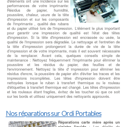
d'éléments ont une incidence sur les
performances de votre imprimante:
Résidus de papier, humidité,
poussière, chaleur, usure de la tête
d'impression et sur les composants
de l'imprimante , qualité des rubans
et du papier utilisé lors de l'impression. L'élément le plus important
pour garantir une impression de qualité est l'état des têtes
d'impression. Si la tête d'impression est encrassée ou usée, la
qualité de l'impression sera dégradée. Le nettoyage et l'entretien de
la tête d’impression prolongeront la durée de vie de la tête
d’impression et de votre imprimante, mais il est souvent nécessaire
de la remplacer. Avant cela, quelques conseils simple de
maintenance : Nettoyez fréquemment l'imprimante pour éliminer la
poussière et les résidus du papier, des feuilles et de
l'environnement. Nettoyez la tête d' impression pour éliminer les
résidus d'encre, la poussière de papier afin d'éviter les traces et les
impressions incomplètes. Les têtes d'impression doivent être
nettoyées lorsque le ruban à transfert thermique ou le rouleau
d'étiquettes à transfert thermique est changé. Les têtes d'impression
et les rouleaux étant fragiles, évitez de les toucher où que ce soit
sur les bords et utilisez uniquement des nettoyants approuvés.
Nos réparations sur Ordi Portables
Réparations carte mère après un
sinistre liquide
: Les dégâts de