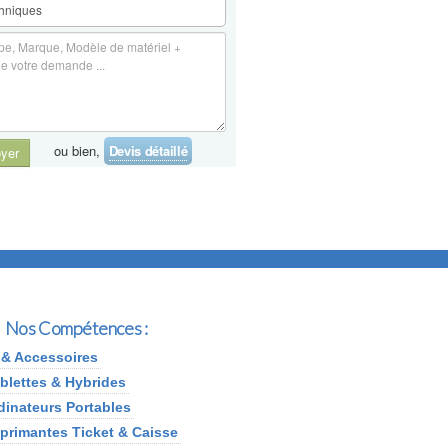
ou bien,
Devis détaillé
yer
Nos Compétences :
 & Accessoires
lettes & Hybrides
dinateurs Portables
rimantes Ticket & Caisse