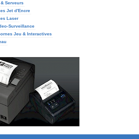
 & Serveurs
es Jet d'Encre
es Laser
ideo-Surveillance
Bornes Jeu & Interactives
eau