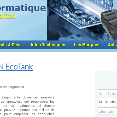
cts & Devis
Infos Techniques
Les Marques
Acti
N EcoTank
 rechargeables
 d’imprimante dotée de réservoirs
 rechargeables, qui remplacent les
s sur les imprimantes jet d'encre
us pouvez imprimer des milliers de
e pour remplacer les cartouches