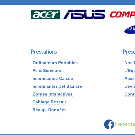
Prestations
Prése
Ordinateurs Portables
Nos 
Pc & Serveurs
L'Eq
Imprimantes Caisse
Accè
Imprimantes Jet d'Encre
Devi
Bornes Interactives
Cont
Cablage Réseau
Récup. Données
Facebo