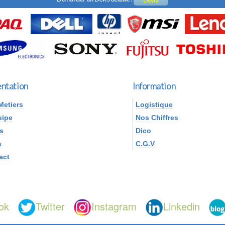
Devis
ntation
Information
Metiers
Logistique
uipe
Nos Chiffres
s
Dico
s
C.G.V
act
ok
Twitter
Instagram
Linkedin