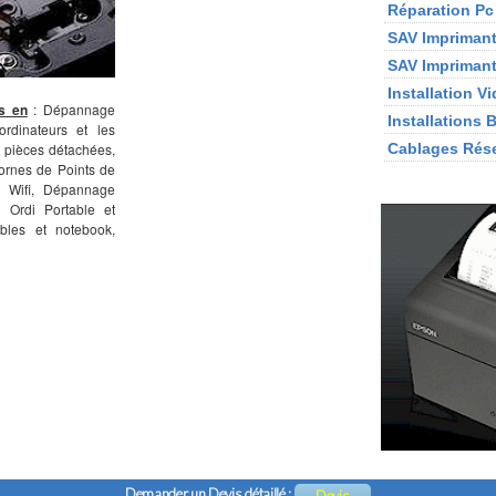
Réparation Pc
SAV Imprimant
SAV Imprimant
Installation V
s en
: Dépannage
Installations 
rdinateurs et les
 pièces détachées,
Cablages Rés
ornes de Points de
 Wifi, Dépannage
n Ordi Portable et
ables et notebook,
Demander un Devis détaillé :