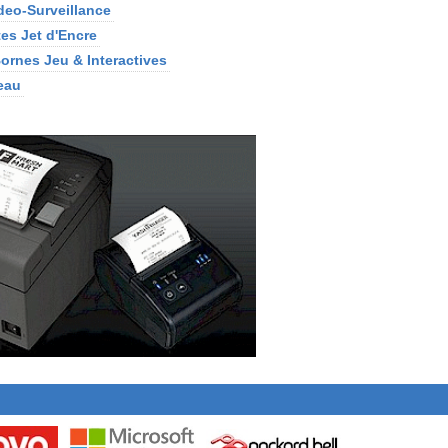
ideo-Surveillance
es Jet d'Encre
Bornes Jeu & Interactives
eau