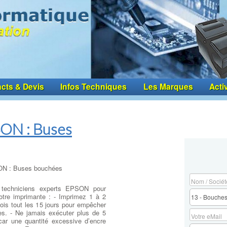
cts & Devis
Infos Techniques
Les Marques
Acti
SON : Buses
SON : Buses bouchées
 techniciens experts EPSON pour
votre imprimante : - Imprimez 1 à 2
ois tout les 15 jours pour empêcher
es. - Ne jamais exécuter plus de 5
 car une quantité excessive d’encre