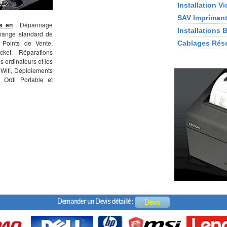
Installation V
SAV Imprimant
s en
: Dépannage
Installations 
change standard de
 Points de Vente,
Cablages Rés
ket, Réparations
s ordinateurs et les
Wifi, Déploiements
n Ordi Portable et
Demander un Devis détaillé :
Devis