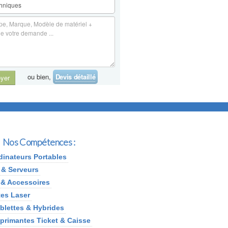
ou bien,
Devis détaillé
yer
Nos Compétences :
dinateurs Portables
 & Serveurs
 & Accessoires
es Laser
lettes & Hybrides
rimantes Ticket & Caisse