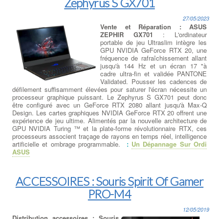
Zephyrus S GX701
27/05/2023
Vente et Réparation : ASUS
ZEPHIR GX701
: L'ordinateur
portable de jeu Ultraslim intègre les
GPU NVIDIA GeForce RTX 20, une
fréquence de rafraîchissement allant
jusqu'à 144 Hz et un écran 17 "à
cadre ultra-fin et validée PANTONE
Validated. Pousser les cadences de
défilement suffisamment élevées pour saturer l'écran nécessite un
processeur graphique puissant. Le Zephyrus S GX701 peut donc
être configuré avec un GeForce RTX 2080 allant jusqu'à Max-Q
Design. Les cartes graphiques NVIDIA GeForce RTX 20 offrent une
expérience de jeu ultime. Alimentés par la nouvelle architecture de
GPU NVIDIA Turing ™ et la plate-forme révolutionnaire RTX, ces
processeurs associent traçage de rayons en temps réel, intelligence
artificielle et ombrage programmable.
:
Un Dépannage Sur Ordi
ASUS
ACCESSOIRES : Souris Spirit Of Gamer
PRO-M4
12/05/2019
Distribution accessoires : Souris