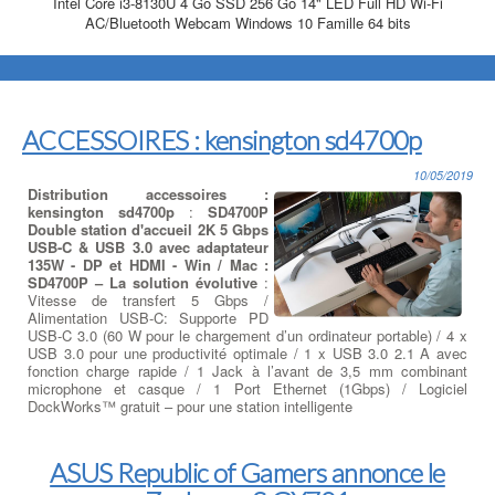
Intel Core i3-8130U 4 Go SSD 256 Go 14" LED Full HD Wi-Fi
AC/Bluetooth Webcam Windows 10 Famille 64 bits
ACCESSOIRES : kensington sd4700p
10/05/2019
Distribution accessoires :
kensington sd4700p
:
SD4700P
Double station d'accueil 2K 5 Gbps
USB-C & USB 3.0 avec adaptateur
135W - DP et HDMI - Win / Mac :
SD4700P – La solution évolutive
:
Vitesse de transfert 5 Gbps /
Alimentation USB-C: Supporte PD
USB-C 3.0 (60 W pour le chargement d’un ordinateur portable) / 4 x
USB 3.0 pour une productivité optimale / 1 x USB 3.0 2.1 A avec
fonction charge rapide / 1 Jack à l’avant de 3,5 mm combinant
microphone et casque / 1 Port Ethernet (1Gbps) / Logiciel
DockWorks™ gratuit – pour une station intelligente
ASUS Republic of Gamers annonce le