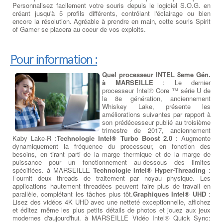
Personnalisez facilement votre souris depuis le logiciel S.O.G. en
créant jusqu'à 5 profils différents, contrôlant l'éclairage ou bien
encore la résolution. Agréable à prendre en main, cette souris Spirit
of Gamer se placera au coeur de vos exploits.
Pour information :
Quel processeur INTEL 8eme Gén.
à MARSEILLE
: Le dernier
processeur Intel® Core ™ série U de
la 8e génération, anciennement
Whiskey Lake, présente les
améliorations suivantes par rapport à
son prédécesseur publié au troisième
trimestre de 2017, anciennement
Kaby Lake-R :
Technologie Intel® Turbo Boost 2.0
: Augmente
dynamiquement la fréquence du processeur, en fonction des
besoins, en tirant parti de la marge thermique et de la marge de
puissance pour un fonctionnement au-dessous des limites
spécifiées. à MARSEILLE
Technologie Intel® Hyper-Threading
:
Fournit deux threads de traitement par noyau physique. Les
applications hautement threadées peuvent faire plus de travail en
parallèle, complétant les tâches plus tôt.
Graphiques Intel® UHD
:
Lisez des vidéos 4K UHD avec une netteté exceptionnelle, affichez
et éditez même les plus petits détails de photos et jouez aux jeux
modernes d'aujourd'hui. à MARSEILLE Vidéo Intel® Quick Sync: