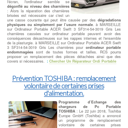
l'écran, l'ordinateur semble se
dégonflé au niveau des charnières
: Alors la réparation des charnières
brisées est nécessaire car c'est un
une casse courante qui peut être causée par des
dégradations
physiques ou simplement par l’usure normale
. à MARSEILLE
sur Ordinateur Portable ACER Swift 3 SF314-54-3019 Gris Les
charnières cassées sur ordinateur portable peuvent avoir des
conséquences désastreuses sur les nappes internes et l'ensemble
de la plasturgie. à MARSEILLE sur Ordinateur Portable ACER Swift
3 SF314-54-3019 Gris Les charnières pour
ordinateur portable
endommagées
sont de toutes formes et tailles. RCS pourra
proposer un remplacement des pièces détachées ainsi que des
covers si nécessaires.
:
Chercher Un Réparateur Ordi Portable
Prévention TOSHIBA : remplacement
volontaire de certaines prises
d'alimentation.
Programme d’Echange des
chargeurs de Pc Portable
TOSHIBA
: Le 22 juin 2018, Toshiba
Europe GmbH (Toshiba) a annoncé
un programme de remplacement
volontaire de certaines prises