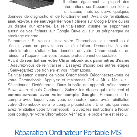
Il efface également la plupart des
informations sur l'appareil non liées à
l'utilisateur, mais conserve quelques
données de diagnostic et de fonctionnement. Avant de réinitialiser,
assurez-vous de sauvegarder vos fichiers
sur Google Drive ou sur
un disque dur externe. La réinitialisation d'usine ne supprimera
aucun de vos fichiers sur Google Drive ou sur un périphérique de
stockage externe.
Remarque : Si vous utilisez votre Chromebook au travail ou à
l'école, vous ne pouvez pas le réinitialiser. Demandez à votre
administrateur d'effacer les données de votre Chromebook et de
réinscrire l'appareil sur votre réseau professionnel ou scolaire.
Avant de
réinitialiser votre Chromebook aux paramètres d'usine
: Assurez-vous de réinitialiser , Essayez d'abord ces autres étapes
, Sauvegardez vos fichiers et vos informations.
Réinitialisation d'usine de votre Chromebook Déconnectez-vous de
votre Chromebook. Appuyez et maintenez Ctrl + Alt + Maj + r .
Sélectionnez Redémarrer . Dans la boîte qui apparaît, sélectionnez
Powerwash et puis Continuer . Suivez les étapes qui s'affichent et
connectez-vous avec votre compte Google
. Remarque : Le
compte avec lequel vous vous connectez après avoir réinitialisé
votre Chromebook sera le compte propriétaire . Une fois que vous
avez réinitialisé votre Chromebook : Suivez les instructions à l'écran
pour configurer votre Chromebook Vérifiez si le problème est résolu.
Réparation Ordinateur Portable MSI