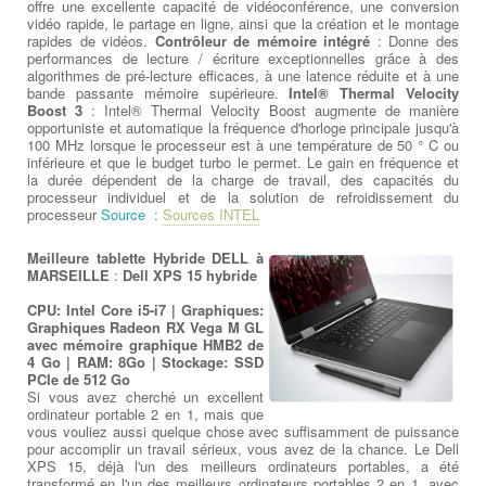
offre une excellente capacité de vidéoconférence, une conversion
vidéo rapide, le partage en ligne, ainsi que la création et le montage
rapides de vidéos.
Contrôleur de mémoire intégré
: Donne des
performances de lecture / écriture exceptionnelles grâce à des
algorithmes de pré-lecture efficaces, à une latence réduite et à une
bande passante mémoire supérieure.
Intel® Thermal Velocity
Boost 3
: Intel® Thermal Velocity Boost augmente de manière
opportuniste et automatique la fréquence d'horloge principale jusqu'à
100 MHz lorsque le processeur est à une température de 50 ° C ou
inférieure et que le budget turbo le permet. Le gain en fréquence et
la durée dépendent de la charge de travail, des capacités du
processeur individuel et de la solution de refroidissement du
processeur
Source :
Sources INTEL
Meilleure tablette Hybride DELL à
MARSEILLE
:
Dell XPS 15 hybride
CPU: Intel Core i5-i7 | Graphiques:
Graphiques Radeon RX Vega M GL
avec mémoire graphique HMB2 de
4 Go | RAM: 8Go | Stockage: SSD
PCIe de 512 Go
Si vous avez cherché un excellent
ordinateur portable 2 en 1, mais que
vous vouliez aussi quelque chose avec suffisamment de puissance
pour accomplir un travail sérieux, vous avez de la chance. Le Dell
XPS 15, déjà l'un des meilleurs ordinateurs portables, a été
transformé en l'un des meilleurs ordinateurs portables 2 en 1, avec