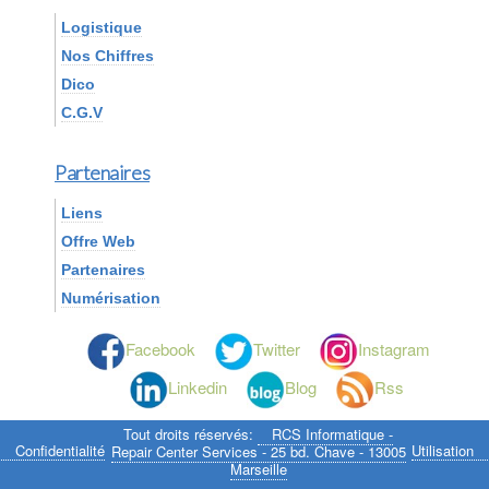
Logistique
Nos Chiffres
Dico
C.G.V
Partenaires
Liens
Offre Web
Partenaires
Numérisation
Facebook
Twitter
Instagram
Linkedin
Blog
Rss
Tout droits réservés:
RCS Informatique -
Confidentialité
Utilisation
Repair Center Services - 25 bd. Chave - 13005
Marseille