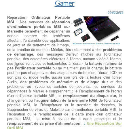
Gamer
05/06/2023
Réparation Ordinateur Portable
MSI
: Nos services de
réparation
d'ordinateurs portables MSI sur
Marseille
permettent de dépanner un
certain nombre de problèmes
affectant l'ensemble des applications
de jeux et de traitement de l'image,
de la création de contenu Médias, liés notamment à des
problèmes
de démarrage
, des messages d'erreur affichés sur l'ordinateur
portable, des caractères aléatoires à l'écran, aucune vidéo à l'écran,
des lignes verticales et horizontales à l'écran,
la batterie n'alimente
pas l'ordinateur portable
ou ne maintient pas la charge, la batterie
peut ne pas charge avec des adaptateurs de tension, l'écran LCD ne
sort pas du mode veille, aucun son lors de la lecture d'un fichier
Audio,
des problèmes de mémoire et de disque dur
et des
problèmes au niveau de certains composants. les services de
dépannages à Marseille comprennent : le Remplacement de l'écran
d'un ordinateur portable MSI, le
remplacement du disque dur,
le
changement ou
l'augmentation de la mémoire RAM
de l'ordinateur
portable MSI, la Récupération et le transfert de données, la
Suppression de virus ou Malware sur un ordinateur portable MSI, la
Réparation ou le remplacement de la carte mère d'un ordinateur
portable MSI, la mise à niveau de la carte graphique et le
remplacement de sa prise d'alimentation
.
:
Une Réparation Sur
Ordi MSI