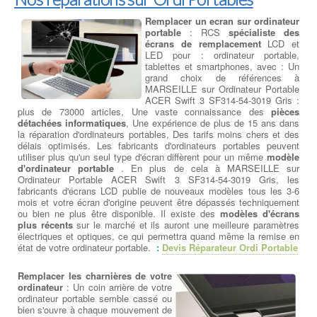
Remplacer un ecran sur ordinateur
portable
: RCS
spécialiste des
écrans de remplacement
LCD et
LED pour : ordinateur portable,
tablettes et smartphones, avec : Un
grand choix de références à
MARSEILLE sur Ordinateur Portable
ACER Swift 3 SF314-54-3019 Gris :
plus de 73000 articles, Une vaste connaissance des
pièces
détachées informatiques
, Une expérience de plus de 15 ans dans
la réparation d'ordinateurs portables, Des tarifs moins chers et des
délais optimisés. Les fabricants d'ordinateurs portables peuvent
utiliser plus qu'un seul type d'écran diffèrent pour un même
modèle
d'ordinateur portable
. En plus de cela à MARSEILLE sur
Ordinateur Portable ACER Swift 3 SF314-54-3019 Gris, les
fabricants d'écrans LCD publie de nouveaux modèles tous les 3-6
mois et votre écran d'origine peuvent être dépassés techniquement
ou bien ne plus être disponible. Il existe des
modèles d'écrans
plus récents
sur le marché et ils auront une meilleure paramètres
électriques et optiques, ce qui permettra quand même la remise en
état de votre ordinateur portable.
:
Devis Réparateur Ordi Portable
Remplacer les charnières de votre
ordinateur
: Un coin arrière de votre
ordinateur portable semble cassé ou
bien s'ouvre à chaque mouvement de