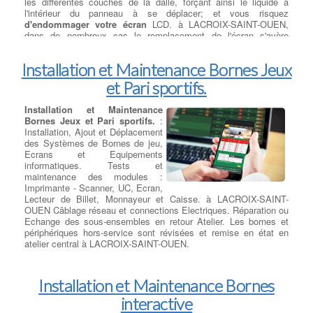
imprimante laser de bureau pour vos besoins spécifiques dans
les différentes couches de la dalle, forçant ainsi le liquide à
notre liste des meilleures imprimantes. Les cartouches de toner
l'intérieur du panneau à se déplacer; et vous risquez
HP tirent parti de la technologie HP JetIntelligence pour utiliser la
d'endommager votre écran
LCD. à LACROIX-SAINT-OUEN,
quantité de toner adaptée à vos besoins. La technologie anti-
dans de nombreux cas le remplacement de l'écran s'avère
fraude garantit que vous ne paierez jamais plus pour de fausses
nécessaire.
cartouches de toner, et les cartouches à haut rendement sont
Installation et Maintenance Bornes Jeux
maintenant capables de fournir plus d'impression entre les
Changement Ecran - lignes
remplacements, à LACROIX-SAINT-OUEN souvent à un coût
et Pari sportifs.
verticales
:
Ligne fines :
° Un
réduit par page. Les imprimantes HP présentent également
défaut de l'écran du portable dans
l'avantage supplémentaire d’être prêtes à l’emploi. Les
lequel l'affichage présente des
Installation et Maintenance
cartouches d'imprimante Toner HP sont préinstallées, vous
lignes fines verticales ou
Bornes Jeux et Pari sportifs.
:
pouvez donc démarrer le premier travail d'impression plus
horizontales n'est pas due à un
Installation, Ajout et Déplacement
rapidement. Prenez en compte ces modèles HP optimisés pour
défaut de flux vidéo ou de carte
des Systèmes de Bornes de jeu,
une grande variété de secteurs, de tailles de bureaux et de
graphique. à LACROIX-SAINT-
Ecrans et Equipements
besoins de sécurité.
OUEN, ° Connectez votre ordinateur portable à un moniteur
informatiques. Tests et
externe via la prise VGA et, si l'image est apparaît normalement
maintenance des modules :
sur le moniteur externe, il s'agit probablement d'un problème
Imprimante - Scanner, UC, Ecran,
avec l'écran LCD.
Lecteur de Billet, Monnayeur et Caisse. à LACROIX-SAINT-
OUEN Câblage réseau et connections Electriques. Réparation ou
Echange des sous-ensembles en retour Atelier. Les bornes et
périphériques hors-service sont révisées et remise en état en
atelier central à LACROIX-SAINT-OUEN.
Installation et Maintenance Bornes
interactive