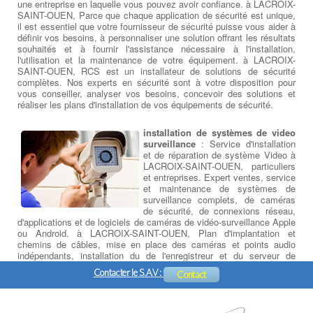
une entreprise en laquelle vous pouvez avoir confiance. à LACROIX-
SAINT-OUEN, Parce que chaque application de sécurité est unique,
il est essentiel que votre fournisseur de sécurité puisse vous aider à
définir vos besoins, à personnaliser une solution offrant les résultats
souhaités et à fournir l'assistance nécessaire à l'installation,
l'utilisation et la maintenance de votre équipement. à LACROIX-
SAINT-OUEN, RCS est un installateur de solutions de sécurité
complètes. Nos experts en sécurité sont à votre disposition pour
vous conseiller, analyser vos besoins, concevoir des solutions et
réaliser les plans d'installation de vos équipements de sécurité.
installation de systèmes de video
surveillance
: Service d'installation
et de réparation de système Video à
LACROIX-SAINT-OUEN, particuliers
et entreprises. Expert ventes, service
et maintenance de systèmes de
surveillance complets, de caméras
de sécurité, de connexions réseau,
d'applications et de logiciels de caméras de vidéo-surveillance Apple
ou Android. à LACROIX-SAINT-OUEN, Plan d'implantation et
chemins de câbles, mise en place des caméras et points audio
indépendants, installation du de l'enregistreur et du serveur de
données, paramétrage et formation logicielle, initiation à la prise en
Contacter le S.A.V :
Contact
main à distance sur PC, Tablette ou Smartphone.