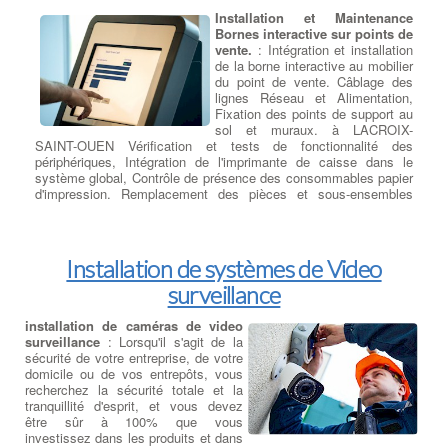
Installation et Maintenance
Bornes interactive sur points de
vente.
: Intégration et installation
de la borne interactive au mobilier
du point de vente. Câblage des
lignes Réseau et Alimentation,
Fixation des points de support au
sol et muraux. à LACROIX-
SAINT-OUEN Vérification et tests de fonctionnalité des
périphériques, Intégration de l'imprimante de caisse dans le
système global, Contrôle de présence des consommables papier
d'impression. Remplacement des pièces et sous-ensembles
défectueux, réparation des modules H.S. en retour Atelier. à
LACROIX-SAINT-OUEN Test finaux et PV de réception.
Installation de systèmes de Video
surveillance
installation de caméras de video
surveillance
: Lorsqu'il s'agit de la
sécurité de votre entreprise, de votre
domicile ou de vos entrepôts, vous
recherchez la sécurité totale et la
tranquillité d'esprit, et vous devez
être sûr à 100% que vous
investissez dans les produits et dans