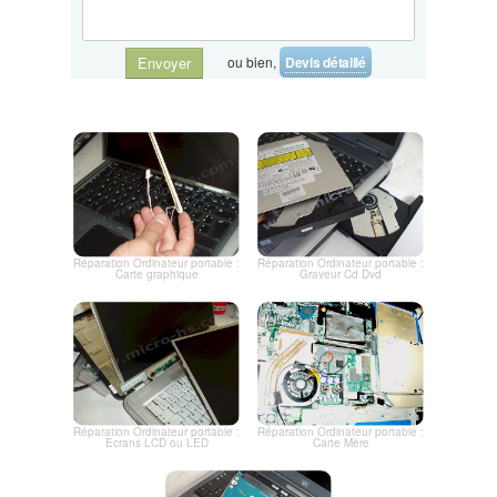
ou bien,
Devis détaillé
Envoyer
Réparation Ordinateur portable :
Réparation Ordinateur portable :
Carte graphique
Graveur Cd Dvd
Réparation Ordinateur portable :
Réparation Ordinateur portable :
Ecrans LCD ou LED
Carte Mère