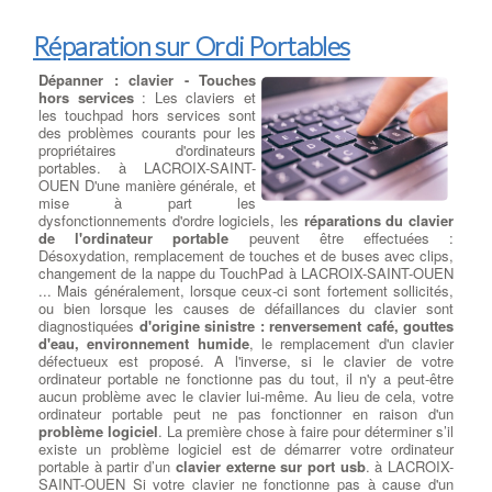
RW ont toutes les fonctionnalités de leurs homologues en lecture
seule, mais peut aussi écrire des données sur le disque. Écrire
des vitesses sont généralement plus lent que vitesses de lecture
Réparation sur Ordi Portables
pour maintenir la stabilité .
Dépanner : clavier - Touches
hors services
: Les claviers et
les touchpad hors services sont
des problèmes courants pour les
propriétaires d'ordinateurs
portables. à LACROIX-SAINT-
OUEN D'une manière générale, et
mise à part les
dysfonctionnements d'ordre logiciels, les
réparations du clavier
de l'ordinateur portable
peuvent être effectuées :
Désoxydation, remplacement de touches et de buses avec clips,
changement de la nappe du TouchPad à LACROIX-SAINT-OUEN
... Mais généralement, lorsque ceux-ci sont fortement sollicités,
ou bien lorsque les causes de défaillances du clavier sont
diagnostiquées
d'origine sinistre : renversement café, gouttes
d'eau, environnement humide
, le remplacement d'un clavier
défectueux est proposé. A l'inverse, si le clavier de votre
ordinateur portable ne fonctionne pas du tout, il n'y a peut-être
aucun problème avec le clavier lui-même. Au lieu de cela, votre
ordinateur portable peut ne pas fonctionner en raison d'un
problème logiciel
. La première chose à faire pour déterminer s’il
existe un problème logiciel est de démarrer votre ordinateur
portable à partir d’un
clavier externe sur port usb
. à LACROIX-
SAINT-OUEN Si votre clavier ne fonctionne pas à cause d'un