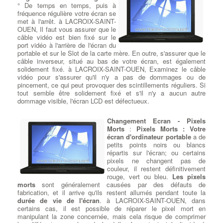
utilisez des casques de réalité virtuelle vous devrez vous équiper
° De temps en temps, puis à
envisagez un refroidissement liquide à LACROIX-SAINT-
d'une
fréquence régulière votre écran se
carte graphique gamer
puissante avec puce NVIDIA ou
OUEN.
:
Devis Réparateur Ordi Portable
AMD. les caractéristiques de la carte graphique à LACROIX-
met à l'arrêt. à LACROIX-SAINT-
SAINT-OUEN telles que la mémoire , la fréquence ou le type de
OUEN, Il faut vous assurer que le
bus vous seront demandés. En fonction des applications
câble vidéo est bien fixé sur le
installées à LACROIX-SAINT-OUEN, vous pouvez choisir des
port vidéo à l'arrière de l'écran du
mémoires de 1 Go à 12 Go, des interfaces Pci, Pci-express 8x
portable et sur le Slot de la carte mère. En outre, s'assurer que le
ou 16x, des puces Graphiques
câble inverseur, situé au bas de votre écran, est également
AMD Radeon HD
, R5, R7, R9 ou
RX,
solidement fixé. à LACROIX-SAINT-OUEN, Examinez le câble
NVIDIA GeForce GT
710, 730, 1030, 1050, 1060, 1070 ou
GT 1080
vidéo pour s'assurer qu'il n'y a pas de dommages ou de
, des types de refroidissements Actifs, Passif ou
Watercooling, les types de connecteurs vidéo : Vga, Dvi, Hdmi et
pincement, ce qui peut provoquer des scintillements réguliers. Si
Displayport.
tout semble être solidement fixé et s'il n'y a aucun autre
dommage visible, l'écran LCD est défectueux.
Choisir son Imprimante Laser à
LACROIX-SAINT-OUEN
:
Changement Ecran - Pixels
Lorsque vous êtes prêt à faire
Morts
:
Pixels Morts : Votre
passer votre entreprise au niveau
écran d'ordinateur portable
a de
supérieur avec une impression
petits points noirs ou blancs
haute vitesse toujours nette et
répartis sur l'écran; ou certains
professionnelle, aucun produit ne
pixels ne changent pas de
se compare à l' imprimante laser .
couleur, il restent définitivement
Surpasser les performances et
rouge, vert ou bleu.
Les pixels
l'efficacité des imprimantes à jet
morts
sont généralement causées par des défauts de
d'encre , une imprimante laser de petite entreprise peut vous
fabrication, et il arrive qu'ils restent allumés pendant toute la
permettre de rester productive sans les frais généraux et la
durée de vie de l'écran
. à LACROIX-SAINT-OUEN, dans
maintenance que de nombreux modèles commerciaux coûteux
certains cas, il est possible de réparer le pixel mort en
exigent. à LACROIX-SAINT-OUEN Trouvez la meilleure
manipulant la zone concernée, mais cela risque de comprimer