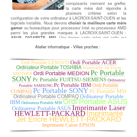
composants viennent se greffer,
la carte mère doit répondre à
plusieurs critères selon la
configuration de votre ordinateur à LACROIX-SAINT-OUEN et les
logiciels installés. Nous devons
choisir la meilleure carte mère
gamer
ou bureautique pour processeur Intel ou processeur AMD
parmi les plus grandes marques à LACROIX-SAINT-OUEN :
ASUS, GIGABYTE, MSI
. Une bonne carte mère est celle qui
correspond à votre besoin : son format (mini-ITX, micro-ATX, ou
Atelier informatique - Villes proches :
encore ATX), son évolutivité (USB 3.1, USB 3.0, SATA III, PCI-
express 2.0, etc.) ou son prix (de la carte mère petit prix à la
plus haut de gamme).
Ordi Portable ACER
Ordi Portable LENOVO
Ordinateur Portable TOSHIBA
Imprimante Jet Encre
Ajouter ou Remplacer un
Pc Portable
Ordi Portable MEDION
lecteur - Graveur cd dvd
:
BROTHER
SONY
Rajout ou Réparation lecteurs
Pc Portable FUJITSU-SIEMENS
Ordinateur
DC/DVD
: Pour la lecture et la
Pc Portable IBM
Ordi Portable
Portable SAMSUNG
gravure de tous vos médias
Pc Portable SONY
Pc Portable MSI
COMPAQ
Cdrom ou DVD, nous avons
Ordinateur Portable
Ordinateur Portable COMPAQ
sélectionné pour vous le meilleur
Ordi Portable ASUS
IBM
Ordinateur Portable MSI
des lecteurs et graveurs CD/DVD
Imprimante Laser
Ordinateur Portable ASUS
et Blu-ray. à LACROIX-SAINT-OUEN Que vous recherchiez un
Imprimante
HEWLETT-PACKARD
lecteur-graveur Optique interne ou externe, nous remplaçons
Jet Encre HEWLETT-PACKARD
votre lecteur HS par un lecteur/Graveur des plus grandes
marques : LG, Samsung, Asus, Lite-On et Pioneer … à
Imprimante Caisse EPSON
LACROIX-SAINT-OUEN CD-ROM, DVD-ROM et les lecteurs Blu-
ray sont disponibles dans les types de lecteurs réinscriptibles.