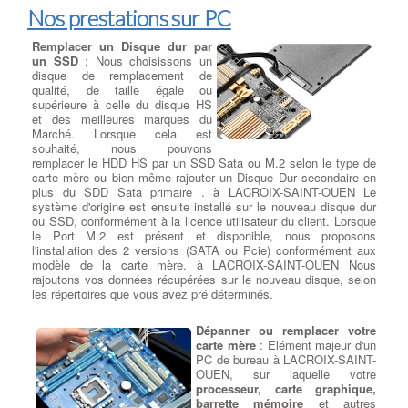
Nos prestations sur PC
Remplacer un Disque dur par
un SSD
: Nous choisissons un
disque de remplacement de
qualité, de taille égale ou
supérieure à celle du disque HS
et des meilleures marques du
Marché. Lorsque cela est
souhaité, nous pouvons
remplacer le HDD HS par un SSD Sata ou M.2 selon le type de
carte mère ou bien même rajouter un Disque Dur secondaire en
plus du SDD Sata primaire . à LACROIX-SAINT-OUEN Le
système d'origine est ensuite installé sur le nouveau disque dur
ou SSD, conformément à la licence utilisateur du client. Lorsque
le Port M.2 est présent et disponible, nous proposons
l'installation des 2 versions (SATA ou Pcie) conformément aux
modèle de la carte mère. à LACROIX-SAINT-OUEN Nous
rajoutons vos données récupérées sur le nouveau disque, selon
les répertoires que vous avez pré déterminés.
Dépanner ou remplacer votre
carte mère
: Elément majeur d'un
PC de bureau à LACROIX-SAINT-
OUEN, sur laquelle votre
processeur, carte graphique,
barrette mémoire
et autres