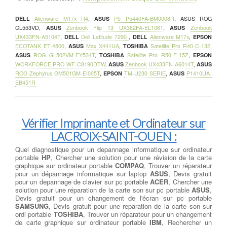
DELL
Alienware M17x R4
,
ASUS
P5 P5440FA-BM0008R
,
ASUS ROG
GL553VD
,
ASUS
Zenbook Flip 13 UX362FA-EL106T
,
ASUS
Zenbook
UX433FN-A5104T
,
DELL
Dell Latitude 7290
,
DELL
Alienware M17x
,
EPSON
ECOTANK ET-4500
,
ASUS
Max X441UA
,
TOSHIBA
Satellite Pro R40-C-132
,
ASUS
ROG GL502VM-FY534T
,
TOSHIBA
Satellite Pro R50-E-15Z
,
EPSON
WORKFORCE PRO WF-C8190DTW
,
ASUS
Zenbook UX433FN-A6014T
,
ASUS
ROG Zephyrus GM501GM-EI005T
,
EPSON
TM-U230 SERIE
,
ASUS
P1410UA-
EB451R
Vérifier Imprimante et Ordinateur sur
LACROIX-SAINT-OUEN :
Quel diagnostique pour un depannage informatique sur ordinateur
portable
HP
, Chercher une solution pour une révision de la carte
graphique sur ordinateur portable
COMPAQ
, Trouver un réparateur
pour un dépannage informatique sur laptop
ASUS
, Devis gratuit
pour un depannage de clavier sur pc portable
ACER
, Chercher une
solution pour une réparation de la carte son sur pc portable
ASUS
,
Devis gratuit pour un changement de l'écran sur pc portable
SAMSUNG
, Devis gratuit pour une reparation de la carte son sur
ordi portable
TOSHIBA
, Trouver un réparateur pour un changement
de carte graphique sur ordinateur portable
IBM
, Rechercher un