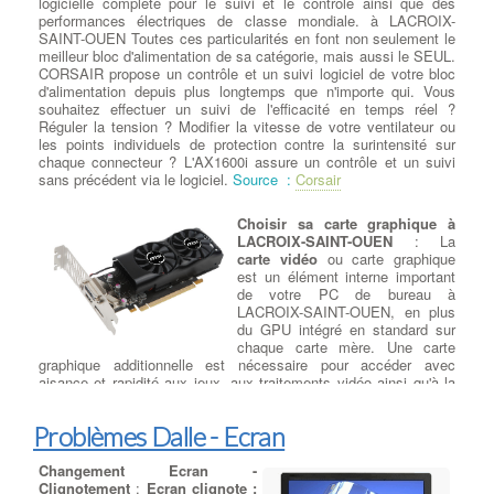
logicielle complète pour le suivi et le contrôle ainsi que des
performances électriques de classe mondiale. à LACROIX-
Réparation sur Ordi Portables
SAINT-OUEN Toutes ces particularités en font non seulement le
meilleur bloc d'alimentation de sa catégorie, mais aussi le SEUL.
Dépannage : ventilateur de
CORSAIR propose un contrôle et un suivi logiciel de votre bloc
ordinateur
: Souvent, un
d'alimentation depuis plus longtemps que n'importe qui. Vous
ventilateur d'ordinateur à
souhaitez effectuer un suivi de l'efficacité en temps réel ?
LACROIX-SAINT-OUEN
Réguler la tension ? Modifier la vitesse de votre ventilateur ou
commencera à émettre d'étranges
les points individuels de protection contre la surintensité sur
bruits de grincement ou des
chaque connecteur ? L'AX1600i assure un contrôle et un suivi
vibrations en vitesse de pointe.
sans précédent via le logiciel.
Source :
Corsair
Parfois, il n'y a aucun
avertissement et la vitesse du
Choisir sa carte graphique à
ventilateur de pc faiblira progressivement ou s'arrête
LACROIX-SAINT-OUEN
: La
silencieusement. Si l'un des ventilateurs d'ordi est arrêté, vérifiez
carte vidéo
ou carte graphique
qu'il est bien connecté à son alimentation. Si le ventilateur à
est un élément interne important
LACROIX-SAINT-OUEN est connecté et ne tourne toujours pas
de votre PC de bureau à
malgré la surchauffe du processeur concerné,
il doit être
LACROIX-SAINT-OUEN, en plus
rapidement remplacé et la pâte thermique changée
. Le
du GPU intégré en standard sur
ventilateur de CPU ou de processeur est monté à l'arrière du
chaque carte mère. Une carte
boîtier pour évacuer l'air chaud. Les ventilateurs d'extraction
graphique additionnelle est nécessaire pour accéder avec
peuvent également être montés sur le dessus du boîtier, tandis
aisance et rapidité aux jeux, aux traitements vidéo ainsi qu'à la
que les ventilateurs d'admission sont généralement montés sur
3D à LACROIX-SAINT-OUEN. Son utilisation n'est cependant
le devant ou sur les côtés. Si tous les ventilateurs de votre
pas impérative pour un ordinateur de bureau à usage uniquement
système CPU à LACROIX-SAINT-OUEN fonctionnent, mais que
Problèmes Dalle - Ecran
bureautique, car les cartes mères actuelles intègrent un
chipset
l'ordi reste chaud ou est instable, vous pouvez ajouter d'autres
graphique
suffisant. En revanche, si vous êtes un Gamer averti
ventilateurs ou bien effectuer une réparation de l'ensemble du
à LACROIX-SAINT-OUEN, avez un
Changement Ecran -
écran haute résolution
, ou
système de refroidissement du PC. Si votre boîtier ne peut plus
connectez plusieurs écrans, ou utilisez la vidéo en 4k ou alors
Clignotement
:
Ecran clignote :
supporter de ventilateurs ou devient trop fort, vous pouvez aussi