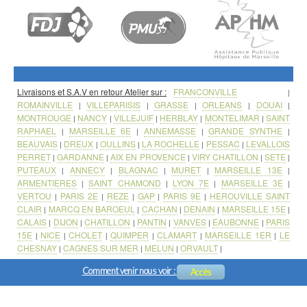
Livraisons et S.A.V en retour Atelier sur :
FRANCONVILLE
|
ROMAINVILLE
VILLEPARISIS
GRASSE
ORLEANS
DOUAI
|
|
|
|
|
MONTROUGE
NANCY
VILLEJUIF
HERBLAY
MONTELIMAR
SAINT
|
|
|
|
|
RAPHAEL
MARSEILLE 6E
ANNEMASSE
GRANDE SYNTHE
|
|
|
|
BEAUVAIS
DREUX
OULLINS
LA ROCHELLE
PESSAC
LEVALLOIS
|
|
|
|
|
PERRET
GARDANNE
AIX EN PROVENCE
VIRY CHATILLON
SETE
|
|
|
|
|
PUTEAUX
ANNECY
BLAGNAC
MURET
MARSEILLE 13E
|
|
|
|
|
ARMENTIERES
SAINT CHAMOND
LYON 7E
MARSEILLE 3E
|
|
|
|
VERTOU
PARIS 2E
REZE
GAP
PARIS 9E
HEROUVILLE SAINT
|
|
|
|
|
CLAIR
MARCQ EN BAROEUL
CACHAN
DENAIN
MARSEILLE 15E
|
|
|
|
|
CALAIS
DIJON
CHATILLON
PANTIN
VANVES
EAUBONNE
PARIS
|
|
|
|
|
|
15E
NICE
CHOLET
QUIMPER
CLAMART
MARSEILLE 1ER
LE
|
|
|
|
|
|
CHESNAY
CAGNES SUR MER
MELUN
ORVAULT
|
|
|
|
Comment venir nous voir :
Accès