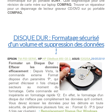
informatique sur pc portable
SONY
, Quel diagnostique pour une
révision de carte mère sur laptop
COMPAQ
, Trouver un réparateur
pour un depannage de lecteur graveur CD/DVD sur pc portable
COMPAQ
,
DISQUE DUR : Formatage sécurisé
d'un volume et suppression des données
!
EPSON
TM-P20 SERIE
,
HP
HP EliteBook 850 G5-2
,
ASUS
E202SA
,
29/05/2019
Formater un Disque Dur :
Effacer les données
efficacement
: Depuis Vista, la
commande externe Format
dispose d'un paramètre 'P', qui
permet d'écraser n fois chaque
secteurs au moment du
formatage. Cette commande est
inopérante en formatage rapide 'Q'. En effet, le formatage d'un
disque dur n'efface pas complètement les données qu'il contient.
Vous devez écraser les données pour les détruire en toute
sécurité, de préférence plusieurs fois; ex : Format G: /P:5 (pour
5 fois par clusters).
:
Remplacement Disque Dur Windows