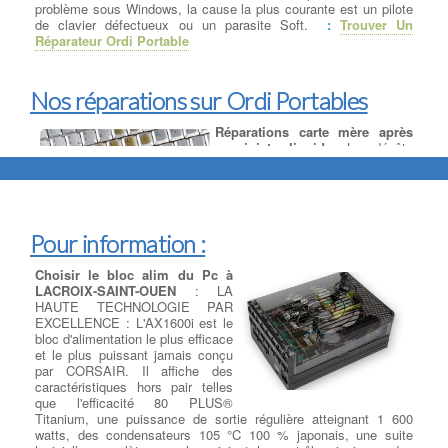
problème sous Windows, la cause la plus courante est un pilote
de clavier défectueux ou un parasite Soft.
:
Trouver Un
Réparateur Ordi Portable
Nos réparations sur Ordi Portables
Réparations carte mère après
un sinistre liquide
: Les dégâts
de liquides (eau, café, bière etc
…) sont très fréquents chez les
utilisateurs d'ordinateurs
portables. Les utilisateurs
renversent souvent des boissons
Pour information :
en utilisant leur ordinateur
portable à côté d'un verre ou d'un tasse, ce qui peut endommager
Choisir le bloc alim du Pc à
des composants internes ou rendre l'ordinateur portable
LACROIX-SAINT-OUEN
: LA
inutilisable. à LACROIX-SAINT-OUEN La plupart du temps, à
HAUTE TECHNOLOGIE PAR
l'instant ou le liquide est renversé, cela ne pénètre pas plus loin
EXCELLENCE : L'AX1600i est le
que le clavier, mais il est toujours préférable de vite enlever toute
bloc d'alimentation le plus efficace
source d'alimentation et de retourner immédiatement le pc pour
et le plus puissant jamais conçu
faire ressortir le liquide. à LACROIX-SAINT-OUEN dans de
par CORSAIR. Il affiche des
nombreux cas les réparations suivantes seront nécessaires :
caractéristiques hors pair telles
désoxydation de la carte mère, remplacement des nappes et
que l'efficacité 80 PLUS®
composants défectueux, changement du clavier (cas d'un liquide
Titanium, une puissance de sortie régulière atteignant 1 600
sucré) etc ….
:
Trouver Un Réparateur Ordi Portable
watts, des condensateurs 105 °C 100 % japonais, une suite