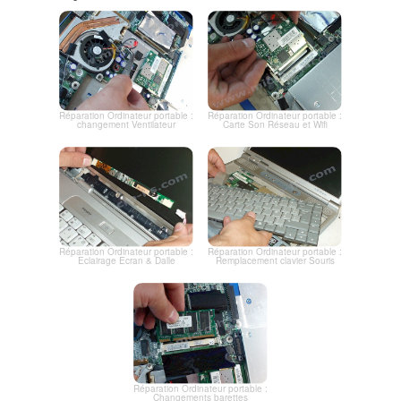
Réparation Ordinateur portable :
Réparation Ordinateur portable :
changement Ventilateur
Carte Son Réseau et Wifi
Réparation Ordinateur portable :
Réparation Ordinateur portable :
Eclairage Ecran & Dalle
Remplacement clavier Souris
Réparation Ordinateur portable :
Changements barettes