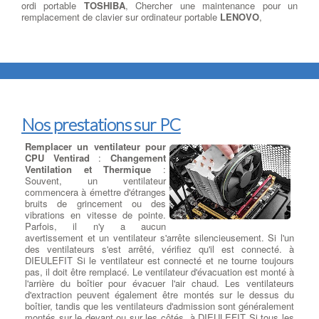
ordi portable
TOSHIBA
, Chercher une maintenance pour un
remplacement de clavier sur ordinateur portable
LENOVO
,
Nos prestations sur PC
Remplacer un ventilateur pour
CPU Ventirad
:
Changement
Ventilation et Thermique
:
Souvent, un ventilateur
commencera à émettre d'étranges
bruits de grincement ou des
vibrations en vitesse de pointe.
Parfois, il n'y a aucun
avertissement et un ventilateur s'arrête silencieusement. Si l'un
des ventilateurs s'est arrêté, vérifiez qu'il est connecté. à
DIEULEFIT Si le ventilateur est connecté et ne tourne toujours
pas, il doit être remplacé. Le ventilateur d'évacuation est monté à
l'arrière du boîtier pour évacuer l'air chaud. Les ventilateurs
d'extraction peuvent également être montés sur le dessus du
boîtier, tandis que les ventilateurs d'admission sont généralement
montés sur le devant ou sur les côtés. à DIEULEFIT Si tous les