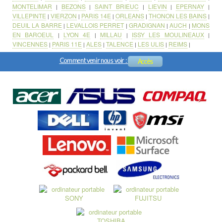
MONTELIMAR
BEZONS
SAINT BRIEUC
LIEVIN
EPERNAY
|
|
|
|
|
VILLEPINTE
VIERZON
PARIS 14E
ORLEANS
THONON LES BAINS
|
|
|
|
|
DEUIL LA BARRE
LEVALLOIS PERRET
GRADIGNAN
AUCH
MONS
|
|
|
|
EN BAROEUL
LYON 4E
MILLAU
ISSY LES MOULINEAUX
|
|
|
|
VINCENNES
PARIS 11E
ALES
TALENCE
LES ULIS
REIMS
|
|
|
|
|
|
Comment venir nous voir :
Accès