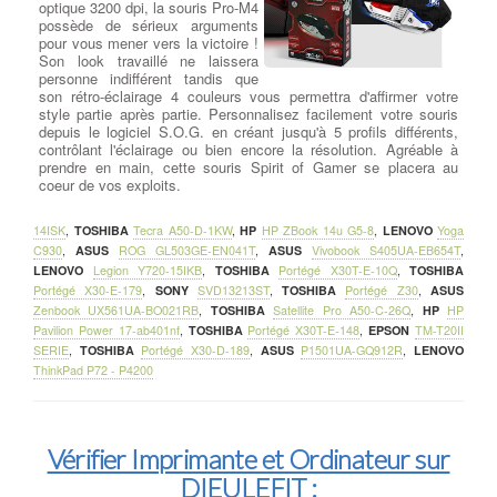
optique 3200 dpi, la souris Pro-M4
possède de sérieux arguments
pour vous mener vers la victoire !
Son look travaillé ne laissera
personne indifférent tandis que
son rétro-éclairage 4 couleurs vous permettra d'affirmer votre
style partie après partie. Personnalisez facilement votre souris
depuis le logiciel S.O.G. en créant jusqu'à 5 profils différents,
contrôlant l'éclairage ou bien encore la résolution. Agréable à
prendre en main, cette souris Spirit of Gamer se placera au
coeur de vos exploits.
14ISK
,
TOSHIBA
Tecra A50-D-1KW
,
HP
HP ZBook 14u G5-8
,
LENOVO
Yoga
C930
,
ASUS
ROG GL503GE-EN041T
,
ASUS
Vivobook S405UA-EB654T
,
LENOVO
Legion Y720-15IKB
,
TOSHIBA
Portégé X30T-E-10Q
,
TOSHIBA
Portégé X30-E-179
,
SONY
SVD13213ST
,
TOSHIBA
Portégé Z30
,
ASUS
Zenbook UX561UA-BO021RB
,
TOSHIBA
Satellite Pro A50-C-26Q
,
HP
HP
Pavilion Power 17-ab401nf
,
TOSHIBA
Portégé X30T-E-148
,
EPSON
TM-T20II
SERIE
,
TOSHIBA
Portégé X30-D-189
,
ASUS
P1501UA-GQ912R
,
LENOVO
ThinkPad P72 - P4200
Vérifier Imprimante et Ordinateur sur
DIEULEFIT :