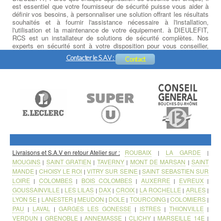
est essentiel que votre fournisseur de sécurité puisse vous aider à
définir vos besoins, à personnaliser une solution offrant les résultats
souhaités et à fournir l'assistance nécessaire à l'installation,
l'utilisation et la maintenance de votre équipement. à DIEULEFIT,
RCS est un installateur de solutions de sécurité complètes. Nos
experts en sécurité sont à votre disposition pour vous conseiller,
analyser vos besoins, concevoir des solutions et réaliser les plans
Contacter le S.A.V :
Contact
d'installation de vos équipements de sécurité.
Livraisons et S.A.V en retour Atelier sur :
ROUBAIX
LA GARDE
|
|
MOUGINS
SAINT GRATIEN
TAVERNY
MONT DE MARSAN
SAINT
|
|
|
|
MANDE
CHOISY LE ROI
VITRY SUR SEINE
SAINT SEBASTIEN SUR
|
|
|
LOIRE
COLOMBES
BOIS COLOMBES
AUXERRE
EVREUX
|
|
|
|
|
GOUSSAINVILLE
LES LILAS
DAX
CROIX
LA ROCHELLE
ARLES
|
|
|
|
|
|
LYON 5E
LANESTER
MEUDON
DOLE
TOURCOING
COLOMIERS
|
|
|
|
|
|
PAU
LAVAL
GARGES LES GONESSE
ISTRES
THIONVILLE
|
|
|
|
|
VERDUN
GRENOBLE
ANNEMASSE
CLICHY
MARSEILLE 14E
|
|
|
|
|