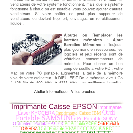
ventilateurs de votre système fonctionnent, mais que le système
fonctionne à chaud ou est instable, vous pouvez ajouter d'autres
ventilateurs. Si votre boîtier ne peut plus supporter de
ventilateurs ou devient trop fort, envisagez un refroidissement
liquide .
Ajouter ou Remplacer les
barettes mémoires
:
Ajout
Barrettes Mémoires
: Toujours
plus gourmand en ressources, les
logiciels et jeux récents sont de
véritables consommateurs de
mémoire. Pour donner un bon
coup de souffle à votre PC , votre
Mac ou votre PC portable, augmentez la taille de la mémoire
vive de votre ordinateur . à DIEULEFIT De la mémoire vive 1 Go
à 128 Go de 400 MHz à 4333 MHz, les meilleures barrettes
mémoires parmi les plus grandes marques Corsair, Crucial,
Atelier informatique - Villes proches :
G.Skill et Kingston. à DIEULEFIT Faites votre choix de cartes
mémoires pour ajouter à votre machine (Windows 7, Windows 8,
Windows 10 ou Mac OS) des barrettes RAM DDR DDR2, DDR3
Imprimante Caisse EPSON
ou DDR4.
Imprimante
Ordi
Laser KYOCERA
Imprimante Caisse IBM
Portable SAMSUNG
Ajouter ou Remplacer un
Pc Portable SONY
lecteur - Graveur cd dvd
:
Ordinateur Portable ACER
Pc Portable ACER
Ordi Portable
Rajout ou Réparation lecteurs
Ordi Portable HEWLETT-PACKARD
TOSHIBA
DC/DVD
: Pour la lecture et la