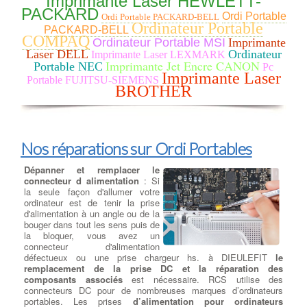
Imprimante Laser HEWLETT-
gravure de tous vos médias
PACKARD
Ordi Portable
Ordi Portable PACKARD-BELL
Cdrom ou DVD, nous avons
Ordinateur Portable
PACKARD-BELL
sélectionné pour vous le meilleur
COMPAQ
Ordinateur Portable MSI
Imprimante
des lecteurs et graveurs CD/DVD
et Blu-ray. à DIEULEFIT Que vous recherchiez un lecteur-
Laser DELL
Ordinateur
Imprimante Laser LEXMARK
Imprimante Jet Encre CANON
graveur Optique interne ou externe, nous remplaçons votre
Portable NEC
Pc
lecteur HS par un lecteur/Graveur des plus grandes marques :
Imprimante Laser
Portable FUJITSU-SIEMENS
LG, Samsung, Asus, Lite-On et Pioneer … à DIEULEFIT CD-
BROTHER
ROM, DVD-ROM et les lecteurs Blu-ray sont disponibles dans
les types de lecteurs réinscriptibles. RW ont toutes les
fonctionnalités de leurs homologues en lecture seule, mais peut
aussi écrire des données sur le disque. Écrire des vitesses sont
généralement plus lent que vitesses de lecture pour maintenir la
Nos réparations sur Ordi Portables
stabilité .
Dépanner et remplacer le
connecteur d alimentation
: Si
la seule façon d'allumer votre
ordinateur est de tenir la prise
d'alimentation à un angle ou de la
bouger dans tout les sens puis de
la bloquer, vous avez un
connecteur d'alimentation
défectueux ou une prise chargeur hs. à DIEULEFIT
le
remplacement de la prise DC et la réparation des
composants associés
est nécessaire. RCS utilise des
connecteurs DC pour de nombreuses marques d’ordinateurs
portables. Les prises
d’alimentation pour ordinateurs