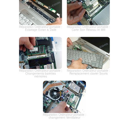
Réparation Ordinateur portable :
Réparation Ordinateur portable :
Eclairage Ecran & Dalle
Carte Son Réseau et Wifi
Réparation Ordinateur portable :
Réparation Ordinateur portable :
Changements barettes
Remplacement clavier Souris
mémoires
Réparation Ordinateur portable :
changement Ventilateur