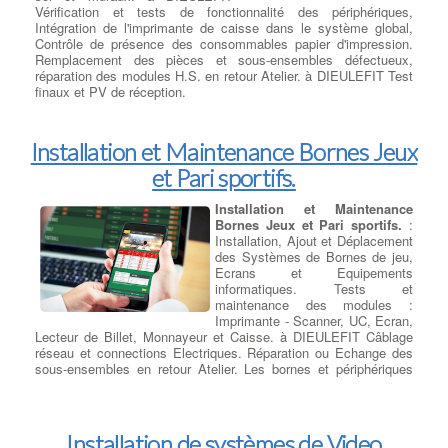
Vérification et tests de fonctionnalité des périphériques,
Intégration de l'imprimante de caisse dans le système global,
Contrôle de présence des consommables papier d'impression.
Remplacement des pièces et sous-ensembles défectueux,
réparation des modules H.S. en retour Atelier. à DIEULEFIT Test
finaux et PV de réception.
Installation et Maintenance Bornes Jeux
et Pari sportifs.
Installation et Maintenance
Bornes Jeux et Pari sportifs.
:
Installation, Ajout et Déplacement
des Systèmes de Bornes de jeu,
Ecrans et Equipements
informatiques. Tests et
maintenance des modules :
Imprimante - Scanner, UC, Ecran,
Lecteur de Billet, Monnayeur et Caisse. à DIEULEFIT Câblage
réseau et connections Electriques. Réparation ou Echange des
sous-ensembles en retour Atelier. Les bornes et périphériques
hors-service sont révisées et remise en état en atelier central à
DIEULEFIT.
Installation de systèmes de Video