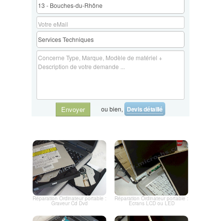
sur nos services de réparation d'ordinateurs et pour planifier votre
remplacement de disque dur ou SSD. Votre satisfaction est notre
priorité absolue.
ou bien,
Devis détaillé
Envoyer
Réparation Ordinateur portable :
Réparation Ordinateur portable :
Graveur Cd Dvd
Ecrans LCD ou LED