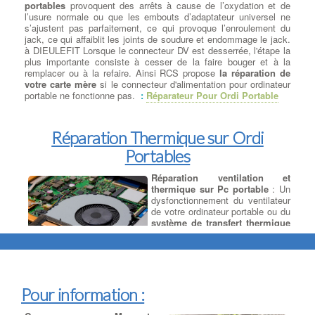
portables
provoquent des arrêts à cause de l’oxydation et de
l’usure normale ou que les embouts d’adaptateur universel ne
s’ajustent pas parfaitement, ce qui provoque l’enroulement du
jack, ce qui affaiblit les joints de soudure et endommage le jack.
à DIEULEFIT Lorsque le connecteur DV est desserrée, l'étape la
plus importante consiste à cesser de la faire bouger et à la
remplacer ou à la refaire. Ainsi RCS propose
la réparation de
votre carte mère
si le connecteur d'alimentation pour ordinateur
portable ne fonctionne pas.
:
Réparateur Pour Ordi Portable
Réparation Thermique sur Ordi
Portables
Réparation ventilation et
thermique sur Pc portable
: Un
dysfonctionnement du ventilateur
de votre ordinateur portable ou du
système de transfert thermique
peut sembler anodin, mais si
votre ordinateur surchauffe trop
(aérations bouchées, Thermic HS,
utilisation intensive etc ...), il risque de causer des problèmes
complexes à DIEULEFIT Impossibilité de démarrer votre PC,
panne générale du CPU ou du GPU
, dégradation des chipsets,
Pour information :
perte de données. Si vous pensez que votre ventilateur est peut-
être en panne, apportez-le immédiatement à votre réparateur