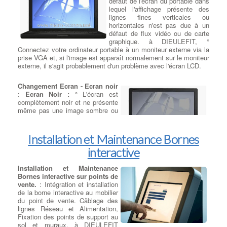
à DIEULEFIT
:
Plate-forme pour
défaut de l'écran du portable dans
ordinateur en optant pour notre service de remplacement de
construire une infrastructure
lequel l'affichage présente des
disque dur et SSD. Faites confiance à notre équipe compétente
convergente conçue pour
lignes fines verticales ou
pour une migration en douceur vers la rapidité, la fiabilité et
réduire temps et efforts
à
horizontales n'est pas due à un
l'efficacité d'un SSD.
DIEULEFIT Les serveurs lames
défaut de flux vidéo ou de carte
à DIEULEFIT Contactez-nous dès aujourd'hui pour en savoir plus
Fujitsu PRIMERGY BX sont la
graphique. à DIEULEFIT, °
sur nos services de réparation d'ordinateurs et pour planifier votre
plate-forme idéale pour construire une infrastructure convergente
Connectez votre ordinateur portable à un moniteur externe via la
remplacement de disque dur ou SSD. Votre satisfaction est notre
destinée à optimiser temps et efforts. Les serveurs lames
prise VGA et, si l'image est apparaît normalement sur le moniteur
priorité absolue.
PRIMERGY disposent d'une architecture modulaire et offrent, en
externe, il s'agit probablement d'un problème avec l'écran LCD.
plus de la puissance de calcul, tous les composants réseau et
d'infrastructure, ainsi que la capacité de stockage et les modules
Changement Ecran - Ecran noir
d'administration nécessaires pour permettre aux entreprises de
:
Ecran Noir :
° L'écran est
simplifier leur infrastructure, de réduire leurs coûts et
complètement noir et ne présente
d'augmenter leur flexibilité.
même pas une image sombre ou
floue. à DIEULEFIT, Assurez-
vous que vos réglages de
luminosité ne sont pas réduits. Si
Installation et Maintenance Bornes
vous branchez l'ordinateur
interactive
portable à un moniteur externe via la prise vga et si l'image
s'affiche correctement le système de rétro-éclairage doit être
défectueux. Si les 2 sorties possibles VGA / Hdmi ne
Installation et Maintenance
fonctionnent pas sur un écran externe, il s'agira de vérifier le
Bornes interactive sur points de
Chipset Graphique.
vente.
: Intégration et installation
de la borne interactive au mobilier
du point de vente. Câblage des
lignes Réseau et Alimentation,
Fixation des points de support au
sol et muraux. à DIEULEFIT