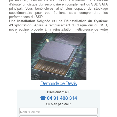
d'ajouter un disque dur secondaire en complément du SSD SATA
principal. Vous bénéficierez ainsi d'un espace de stockage
supplémentaire pour vos fichiers, sans compromettre les
performances du SSD.
Une Installation Soignée et une Réinstallation du Système
d'Exploitation
, Après le remplacement du disque dur ou SSD,
notre équipe procède à la réinstallation méticuleuse de votre
système d'exploitation d'origine. Nous nous assurons également
de respecter la licence utilisateur du client pour une expérience
sans tracas.
Exploitez la Puissance du M.2 : Installation Selon Votre
Modèle
, Si votre carte mère est équipée d'un port M.2
disponible, à DIEULEFIT nous proposons l'installation de SSD
M.2 SATA ou PCIe, selon les spécifications de votre modèle.
Vous pourrez ainsi exploiter pleinement la rapidité de cette
technologie de pointe.
Transfert de Données Sécurisé et Précis
, Nous comprenons
l'importance de vos données personnelles et professionnelles.
C'est pourquoi nous prenons le plus grand soin de transférer vos
Demande de Devis
données récupérées sur le nouveau disque en respectant les
répertoires que vous avez préalablement déterminés. Votre
contenu reste intact et accessible comme avant, sans risque de
Directement au :
perte de données. Améliorez les performances de votre
☎ 04 91 488 314
ordinateur en optant pour notre service de remplacement de
Ou bien par Mail :
disque dur et SSD. Faites confiance à notre équipe compétente
pour une migration en douceur vers la rapidité, la fiabilité et
l'efficacité d'un SSD.
à DIEULEFIT Contactez-nous dès aujourd'hui pour en savoir plus