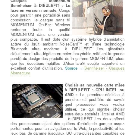
Casques Momentum
local à DIEULEFIT pour éviter d'autres dommages
Sennheiser à DIEULEFIT
:
Le
irréversibles.
:
Chercher Un Réparateur Ordi Portable
luxe en version nomade.
Conçu
pour garantir une portabilité sans
concession, le casque sans fil
MOMENTUM On-Ear Wireless
Changement de disque dur sur PC
renferme toute la qualité
Portables
MOMENTUM dans une version
plus compacte. Il est doté d'un système hybride d’annulation
active du bruit ambiant NoiseGard™ et d’une technologie
Dépanner et changer le SSD de
Bluetooth ultra moderne. à DIEULEFIT Les glissières
votre ordinateur
: Remplacement
d'ajustement ultra légères en acier inoxydable reflètent la grande
de Disque Dur et SSD : Nous
pureté du design des produits de la gamme MOMENTUM, alors
offrons un service de
que les écouteurs habillés d’Alcantara® souple apportent un
remplacement de disque dur et
excellent confort d’utilisation.
Source :
Sennheiser - Casques
SSD de qualité, mettant l'accent
Momentum
sur la performance et la fiabilité
de votre ordinateur. à DIEULEFIT
Notre équipe expérimentée assure un remplacement
Choisir sa nouvelle carte mère
professionnel en optant uniquement pour des marques
à DIEULEFIT
:
CPU INTEL ou
renommées offrant des capacités équivalentes ou supérieures à
AMD :
La première décision à
celles de votre disque défectueux.
prendre est peut-être de savoir
Migrer vers la Vitesse et la Fiabilité : Remplacement HDD par
quel processeur vous voulez
SSD SATA ou M.2
, à DIEULEFIT Si vous cherchez à améliorer
utiliser, ce qui signifie choisir
considérablement les performances de votre ordinateur, nous
entre deux sociétés: Intel et AMD
pouvons remplacer votre ancien disque dur HDD par un SSD
. à DIEULEFIT Les deux offrent
SATA ou M.2, en fonction de la compatibilité avec votre carte
des processeurs allant des options d'entrée de gamme assez
mère. Les SSD offrent une vitesse de lecture et d'écriture bien
performantes pour la navigation sur le Web, la productivité et les
supérieure, ce qui se traduit par un démarrage plus rapide du
jeux bas de gamme jusqu'aux UC ultra-puissantes capables de