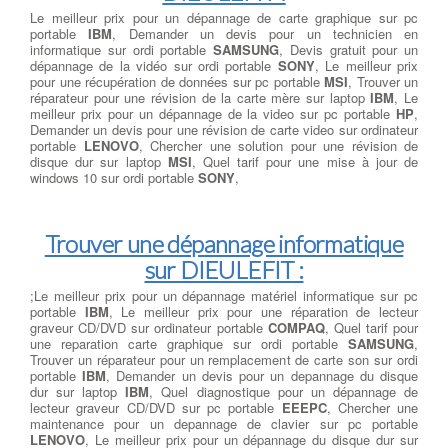
Le meilleur prix pour un dépannage de carte graphique sur pc
portable
IBM
, Demander un devis pour un technicien en
informatique sur ordi portable
SAMSUNG
, Devis gratuit pour un
dépannage de la vidéo sur ordi portable
SONY
, Le meilleur prix
pour une récupération de données sur pc portable
MSI
, Trouver un
réparateur pour une révision de la carte mère sur laptop
IBM
, Le
meilleur prix pour un dépannage de la video sur pc portable
HP
,
Demander un devis pour une révision de carte video sur ordinateur
portable
LENOVO
, Chercher une solution pour une révision de
disque dur sur laptop
MSI
, Quel tarif pour une mise à jour de
windows 10 sur ordi portable
SONY
,
Trouver une dépannage informatique
sur DIEULEFIT :
;Le meilleur prix pour un dépannage matériel informatique sur pc
portable
IBM
, Le meilleur prix pour une réparation de lecteur
graveur CD/DVD sur ordinateur portable
COMPAQ
, Quel tarif pour
une reparation carte graphique sur ordi portable
SAMSUNG
,
Trouver un réparateur pour un remplacement de carte son sur ordi
portable
IBM
, Demander un devis pour un depannage du disque
dur sur laptop
IBM
, Quel diagnostique pour un dépannage de
lecteur graveur CD/DVD sur pc portable
EEEPC
, Chercher une
maintenance pour un depannage de clavier sur pc portable
LENOVO
, Le meilleur prix pour un dépannage du disque dur sur