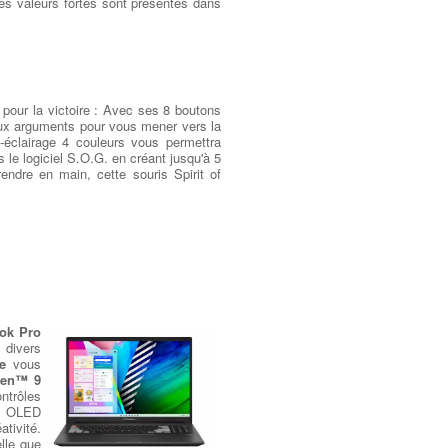
 ces valeurs fortes sont présentes dans
pour la victoire : Avec ses 8 boutons
eux arguments pour vous mener vers la
ro-éclairage 4 couleurs vous permettra
s le logiciel S.O.G. en créant jusqu'à 5
prendre en main, cette souris Spirit of
ok Pro
 divers
e
vous
zen™ 9
ntrôles
6X OLED
tivité.
lle que