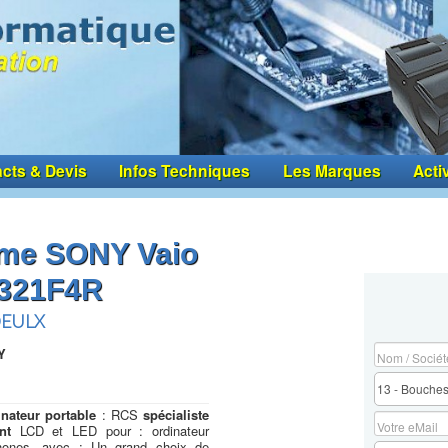
cts & Devis
Infos Techniques
Les Marques
Acti
me SONY Vaio
1321F4R
OEULX
Y
nateur portable
: RCS
spécialiste
nt
LCD et LED pour : ordinateur
tphones, avec : Un grand choix de