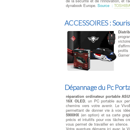
de la sécurité et de l'innovation, et 
dynabook Europe.
Source :
TOSHIB
ACCESSOIRES : Souris
Distri
progra
victoi
d'affir
profils
Gamer 
Dépannage du Pc Port
réparation ordinateur portable AS
16X OLED
, un PC portable aux perf
chemins vers votre avenir. Le Vi
permettant de donner vie à vos id
5900HX
(en option) et sa carte gra
précis et intuitifs pour vos tâches c
vous permet de travailler en silence
Votre aventure démarre ici avec le 