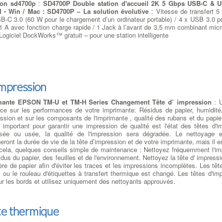
ton sd4700p
:
SD4700P Double station d'accueil 2K 5 Gbps USB-C & U
 - Win / Mac : SD4700P – La solution évolutive
: Vitesse de transfert 5
-C 3.0 (60 W pour le chargement d’un ordinateur portable) / 4 x USB 3.0 p
.1 A avec fonction charge rapide / 1 Jack à l’avant de 3,5 mm combinant mic
Logiciel DockWorks™ gratuit – pour une station intelligente
impression
mante EPSON TM-U et TM-H Series Changement Tête d’ impression
: U
nce sur les performances de votre imprimante: Résidus de papier, humidité,
ssion et sur les composants de l'imprimante , qualité des rubans et du papier 
s important pour garantir une impression de qualité est l'état des têtes d'i
sée ou usée, la qualité de l'impression sera dégradée. Le nettoyage et 
eront la durée de vie de la tête d’impression et de votre imprimante, mais il 
cela, quelques conseils simple de maintenance : Nettoyez fréquemment l'imp
idus du papier, des feuilles et de l'environnement. Nettoyez la tête d' impressi
re de papier afin d'éviter les traces et les impressions incomplètes. Les têt
 ou le rouleau d'étiquettes à transfert thermique est changé. Les têtes d'imp
ur les bords et utilisez uniquement des nettoyants approuvés.
te thermique