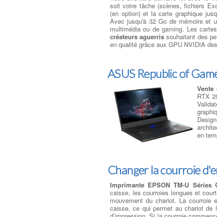
soit votre tâche (scènes, fichiers 
(en option) et la carte graphique jus
Avec jusqu'à 32 Go de mémoire et un 
multimédia ou de gaming. Les cartes
créateurs aguerris
souhaitant des per
en qualité grâce aux GPU NVIDIA des 
ASUS Republic of Game
Vente
RTX 20
Valida
graphi
Design
archit
en temp
Changer la courroie d'
Imprimante EPSON TM-U Séries C
caisse, les courroies longues et cou
mouvement du chariot. La courroie est
caisse, ce qui permet au chariot de l
d’impression. Si la courroie commence 