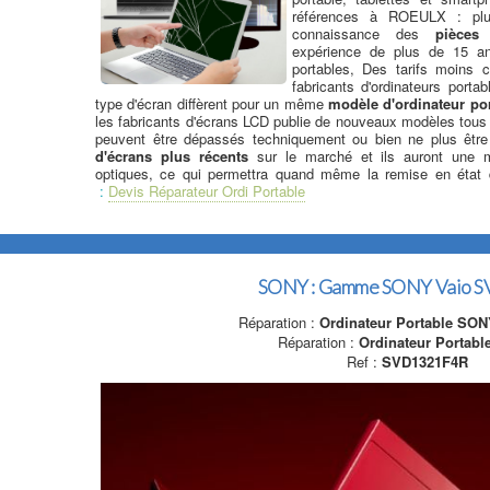
références à ROEULX : plu
connaissance des
pièces
expérience de plus de 15 ans
portables, Des tarifs moins 
fabricants d'ordinateurs portab
type d'écran diffèrent pour un même
modèle d'ordinateur po
les fabricants d'écrans LCD publie de nouveaux modèles tous l
peuvent être dépassés techniquement ou bien ne plus être 
d'écrans plus récents
sur le marché et ils auront une me
optiques, ce qui permettra quand même la remise en état de
:
Devis Réparateur Ordi Portable
SONY : Gamme SONY Vaio S
Réparation :
Ordinateur Portable SON
Réparation :
Ordinateur Portab
Ref :
SVD1321F4R