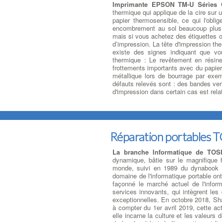
Imprimante EPSON TM-U Séries C
thermique qui applique de la cire sur u
papier thermosensible, ce qui l'obli
encombrement au sol beaucoup plus 
mais si vous achetez des étiquettes o
d’impression. La tête d'impression th
existe des signes indiquant que v
thermique : Le revêtement en résine
frottements importants avec du papier 
métallique lors de bourrage par exem
défauts relevés sont : des bandes ver
d'impression dans certain cas est rela
Réparation portable
La branche Informatique de TO
dynamique, bâtie sur le magnifique 
monde, suivi en 1989 du dynabook J
domaine de l'informatique portable ont 
façonné le marché actuel de l'infor
services innovants, qui intègrent les
exceptionnelles. En octobre 2018, Shar
à compter du 1er avril 2019, cette a
elle incarne la culture et les valeurs