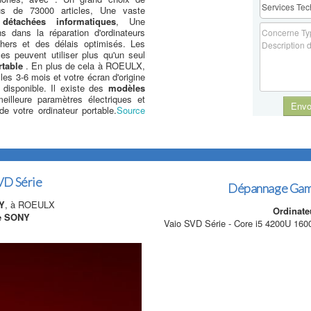
s de 73000 articles, Une vaste
 détachées informatiques
, Une
 dans la réparation d'ordinateurs
chers et des délais optimisés. Les
les peuvent utiliser plus qu'un seul
rtable
. En plus de cela à ROEULX,
es 3-6 mois et votre écran d'origine
disponible. Il existe des
modèles
illeure paramètres électriques et
Envo
 votre ordinateur portable.
Source
VD Série
Dépannage Gam
Y
, à ROEULX
Ordinate
le SONY
Vaio SVD Série - Core i5 4200U 160