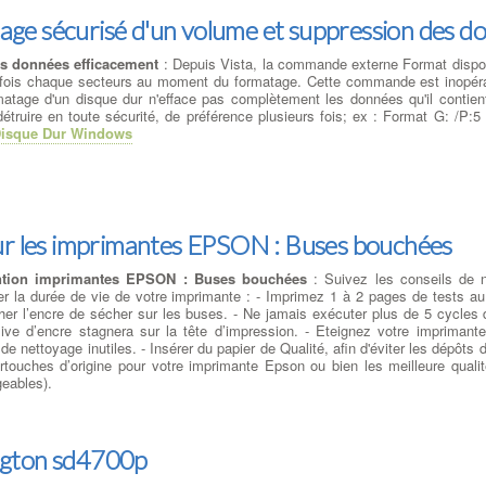
e sécurisé d'un volume et suppression des do
es données efficacement
: Depuis Vista, la commande externe Format dispo
 n fois chaque secteurs au moment du formatage. Cette commande est inopér
rmatage d'un disque dur n'efface pas complètement les données qu'il contien
truire en toute sécurité, de préférence plusieurs fois; ex : Format G: /P:5 
isque Dur Windows
ur les imprimantes EPSON : Buses bouchées
ntion imprimantes EPSON : Buses bouchées
: Suivez les conseils de 
ger la durée de vie de votre imprimante : - Imprimez 1 à 2 pages de tests au
er l’encre de sécher sur les buses. - Ne jamais exécuter plus de 5 cycles d
ive d’encre stagnera sur la tête d’impression. - Eteignez votre imprimante
de nettoyage inutiles. - Insérer du papier de Qualité, afin d'éviter les dépôts d
rtouches d’origine pour votre imprimante Epson ou bien les meilleure qual
geables).
ngton sd4700p