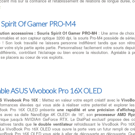
l'accent mis sur la confiance et l'établissement de relations de longue durée,
A
 Spirit Of Gamer PRO-M4
bution accessoires : Souris Spirit Of Gamer PRO-M4
: Une arme de choix 
mmables et son capteur optique 3200 dpi, la souris Pro-M4 possède de séri
re ! Son look travaillé ne laissera personne indifférent tandis que son rét
mer votre style partie après partie. Personnalisez facilement votre souris depui
 différents, contrôlant l'éclairage ou bien encore la résolution. Agréable à 
se placera au coeur de vos exploits.
able ASUS Vivobook Pro 16X OLED
US Vivobook Pro 16X
: Mettez en valeur votre esprit créatif avec le
VivoBo
ormances élevées qui vous aide à réaliser votre potentiel et explorer les
voBook Pro 16X OLED présente
une rapidité et une précision d'affichag
ées avec sa dalle NanoEdge 4K OLED1 de 16'', son
processeur AMD Ry
phique jusqu'à NVIDIA® GeForce RTX. Le DialPad exclusif propose des co
réatives tandis que
le double ventilateur
refroidissant le VivoBook Pro 1
. Le VivoBook Pro 16X OLED vous ouvre la porte vers un futur rempli de créa
VivoBook Pro 16X OLED vous aide à aller de découverte en découverte. Que