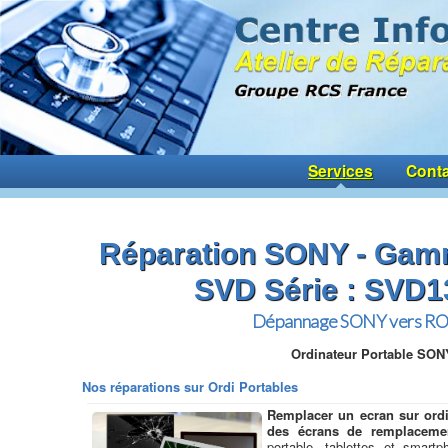
Services
Conta
Réparation SONY - Gam
SVD Série : SVD
Dépannage SONY vers R
Ordinateur Portable SON
Nos réparations sur Ordi Portables
Remplacer un ecran sur ordi
des écrans de remplaceme
portable, tablettes et smar