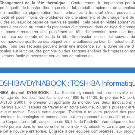
hangement de la tête thermique
: Contrairement à l'impression par tr
ne étiquette, le transfert thermique direct lui, produit simplement de la chaleu
ge à modifier sa pigmentation. les imprimantes à transfert direct peuvent a
petit et poser moins de problèmes de cheminement et de chargement du 
u des rouleaux de papier de mauvaise qualité , cela peut en réalité abîmer vo
ermique est donc au centre du processus d’impression dans ce type d'impriman
ous pouvez rencontrer des problèmes de tête d'impression avec une imp
 est usé sur certain côtés de la tête d'impression ce qui est souvent d
de mauvaise qualité ou des étiquettes mal calibrées ou bien l'introduction d'
ple. Tous ces facteurs peuvent avoir une incidence sur la durée de vie d
ticales sur le ticket, des portions ou des sections entières de l'impression
tivement facile et nécessite peu ou pas de calibration.
s TOSHIBA/DYNABOOK : TOSHIBA Informati
SHIBA devient DYNABOOK
: La Société dynabook est une nouvelle ent
héritage de Toshiba. Toshiba lance en 1985 le T1100, le premier PC port
-3100 SS001, le premier ultraportable du monde. Ces deux innovations 
permis aux utilisateurs de travailler en toute sécurité, où qu'ils puissent être
matique mobile. Depuis cette époque, Toshiba a toujours proposé des prod
 dernières technologies et conceptions tout en proposant une qualité et une f
p Corporation a fait l'acquisition de 80,1 % de l'activité informatique de Tos
ctivité portera dans le monde entier le nom de « dynabook ». La marque Dyn
 de cette nouvelle entreprise. Et grâce à des équipes compétentes, aux produit