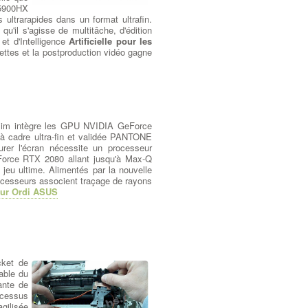
 5900HX
ultrarapides dans un format ultrafin.
'il s'agisse de multitâche, d'édition
et d'Intelligence
Artificielle pour les
ettes et la postproduction vidéo gagne
aslim intègre les GPU NVIDIA GeForce
"à cadre ultra-fin et validée PANTONE
rer l'écran nécessite un processeur
Force RTX 2080 allant jusqu'à Max-Q
eu ultime. Alimentés par la nouvelle
ocesseurs associent traçage de rayons
ur Ordi ASUS
cket de
able du
ante de
ocessus
agilisée