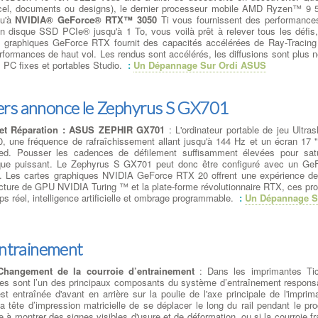
Excel, documents ou designs), le dernier processeur mobile AMD Ryzen™ 9
qu'à
NVIDIA® GeForce® RTX™ 3050
Ti vous fournissent des performances 
disque SSD PCIe® jusqu'à 1 To, vous voilà prêt à relever tous les défis, qu
 graphiques GeForce RTX fournit des capacités accélérées de Ray-Tracing 
formances de haut vol. Les rendus sont accélérés, les diffusions sont plus n
PC fixes et portables Studio.
:
Un Dépannage Sur Ordi ASUS
rs annonce le Zephyrus S GX701
 et Réparation : ASUS ZEPHIR GX701
: L'ordinateur portable de jeu Ultr
, une fréquence de rafraîchissement allant jusqu'à 144 Hz et un écran 17 
ted. Pousser les cadences de défilement suffisamment élevées pour satu
que puissant. Le Zephyrus S GX701 peut donc être configuré avec un Ge
. Les cartes graphiques NVIDIA GeForce RTX 20 offrent une expérience de j
ecture de GPU NVIDIA Turing ™ et la plate-forme révolutionnaire RTX, ces pr
s réel, intelligence artificielle et ombrage programmable.
:
Un Dépannage S
entrainement
hangement de la courroie d’entrainement
: Dans les imprimantes Ti
rtes sont l’un des principaux composants du système d’entraînement respons
 entraînée d'avant en arrière sur la poulie de l'axe principale de l'imprim
a tête d’impression matricielle de se déplacer le long du rail pendant le pr
à montrer des signes visibles d'usure et de déformation, ou si la courroie fr