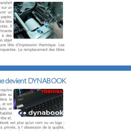
ansfert
r sur un
voir un
papier,
tre tête
tes. Il
rimante
u à des
un objet
’une tête d’impression thermique. Les
 manquantes. Le remplacement des têtes
que devient DYNABOOK
reprise
able au
dans le
, et ont
uits et
iabilité
hiba et,
abook est plus qu'un nom ou un logo :
s primés, à l' obsession de la qualité,