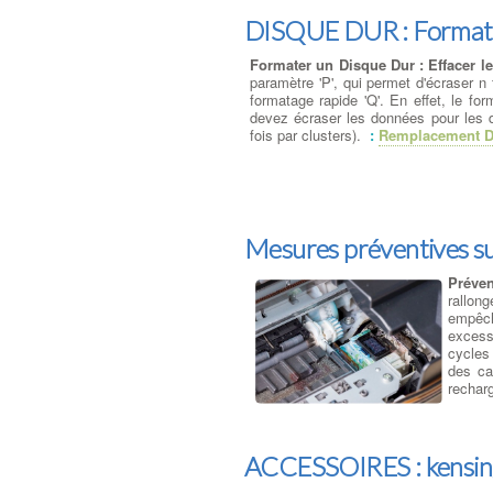
DISQUE DUR : Formatag
Formater un Disque Dur : Effacer l
paramètre 'P', qui permet d'écraser
formatage rapide 'Q'. En effet, le fo
devez écraser les données pour les dé
fois par clusters).
:
Remplacement D
Mesures préventives s
Préve
rallon
empêch
excess
cycles 
des ca
rechar
ACCESSOIRES : kensi