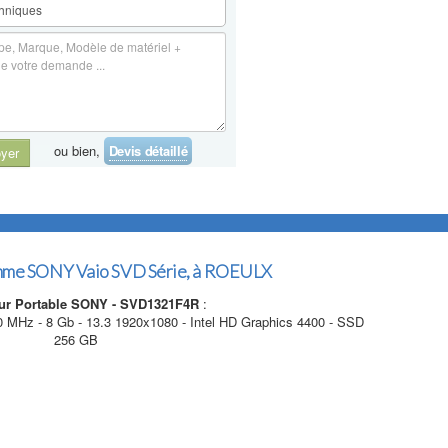
ou bien,
Devis détaillé
yer
me SONY Vaio SVD Série, à ROEULX
ur Portable SONY - SVD1321F4R
:
0 MHz - 8 Gb - 13.3 1920x1080 - Intel HD Graphics 4400 - SSD
256 GB