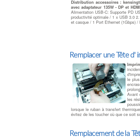
Distribution accessoires : kensing
avec adaptateur 135W - DP et HDMI
Alimentation USB-C: Supporte PD USB
productivité optimale / 1 x USB 3.0 2
et casque / 1 Port Ethernet (1Gbps) / 
Remplacer une Tête d' 
Impri
incide
d'impre
le plu
encras
prolong
Avant 
les rés
poussiè
lorsque le ruban à transfert thermique
évitez de les toucher où que ce soit s
Remplacement de la Tê