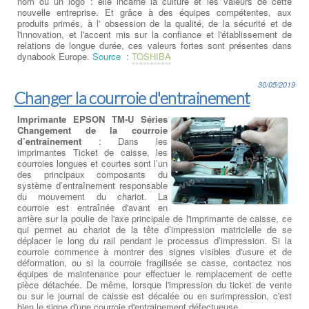
nom ou un logo : elle incarne la culture et les valeurs de cette
nouvelle entreprise. Et grâce à des équipes compétentes, aux
produits primés, à l' obsession de la qualité, de la sécurité et de
l'innovation, et l'accent mis sur la confiance et l'établissement de
relations de longue durée, ces valeurs fortes sont présentes dans
dynabook Europe.
Source :
TOSHIBA
30/05/2019
Changer la courroie d'entrainement
Imprimante EPSON TM-U Séries
Changement de la courroie
d’entrainement
: Dans les
imprimantes Ticket de caisse, les
courroies longues et courtes sont l’un
des principaux composants du
système d’entraînement responsable
du mouvement du chariot. La
courroie est entraînée d'avant en
arrière sur la poulie de l'axe principale de l'imprimante de caisse, ce
qui permet au chariot de la tête d’impression matricielle de se
déplacer le long du rail pendant le processus d’impression. Si la
courroie commence à montrer des signes visibles d'usure et de
déformation, ou si la courroie fragilisée se casse, contactez nos
équipes de maintenance pour effectuer le remplacement de cette
pièce détachée. De même, lorsque l'impression du ticket de vente
ou sur le journal de caisse est décalée ou en surimpression, c'est
bien le signe d'une courroie d'entrainement défectueuse.