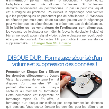
d'alimentation
pendant environ 15 secondes. - Reconnectez
l'adaptateur secteur, puis allumez l'ordinateur. Si l'ordinateur
démarre, reconnectez les périphériques un par un pour voir lequel
est à l'origine du problème. Poursuivez le dépannage pour vérifier
que les périphériques ne présentent pas de défaillances. Si Windows
ne démarre pas mais que l'écran s'allume, poursuivez le dépannage
pour vérifier que les périphériques ne présentent pas de défaillances.
Si
le boîtier ou les ventilateurs de l'ordinateur sont silencieux
,
les voyants de l'ordinateur sont éteints (voyants du clavier inclus) et
l'écran ne reçoit aucun signal vidéo, votre ordinateur ne reçoit peut-
être pas de courant. Contactez HP pour obtenir une assistance
supplémentaire.
:
Changer Son SSD Interne
DISQUE DUR : Formatage sécurisé d'un
volume et suppression des données !
Formater un Disque Dur : Effacer
les données efficacement
: Depuis
Vista, la commande externe Format
dispose d'un paramètre 'P', qui
permet d'écraser n fois chaque
secteurs au moment du formatage.
Cette commande est inopérante en
formatage rapide 'Q'. En effet, le
formatage d'un disque dur n'efface pas complètement les données
qu'il contient. Vous devez écraser les données pour les détruire en