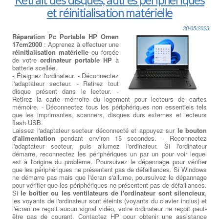
et réinitialisation matérielle
30/05/2023
Réparation Pc Portable HP Omen
17cm2000
: Apprenez à effectuer une
réinitialisation matérielle
ou forcée
de votre
ordinateur portable HP
à
batterie scellée.
- Éteignez l'ordinateur. - Déconnectez
l'adaptateur secteur. - Retirez tout
disque présent dans le lecteur. -
Retirez la carte mémoire du logement pour lecteurs de cartes
mémoire. - Déconnectez tous les périphériques non essentiels tels
que les imprimantes, scanners, disques durs externes et lecteurs
flash USB.
Laissez l'adaptateur secteur déconnecté et appuyez sur
le bouton
d'alimentation
pendant environ 15 secondes. - Reconnectez
l'adaptateur secteur, puis allumez l'ordinateur. Si l'ordinateur
démarre, reconnectez les périphériques un par un pour voir lequel
est à l'origine du problème. Poursuivez le dépannage pour vérifier
que les périphériques ne présentent pas de défaillances. Si Windows
ne démarre pas mais que l'écran s'allume, poursuivez le dépannage
pour vérifier que les périphériques ne présentent pas de défaillances.
Si
le boîtier ou les ventilateurs de l'ordinateur sont silencieux
,
les voyants de l'ordinateur sont éteints (voyants du clavier inclus) et
l'écran ne reçoit aucun signal vidéo, votre ordinateur ne reçoit peut-
être pas de courant. Contactez HP pour obtenir une assistance