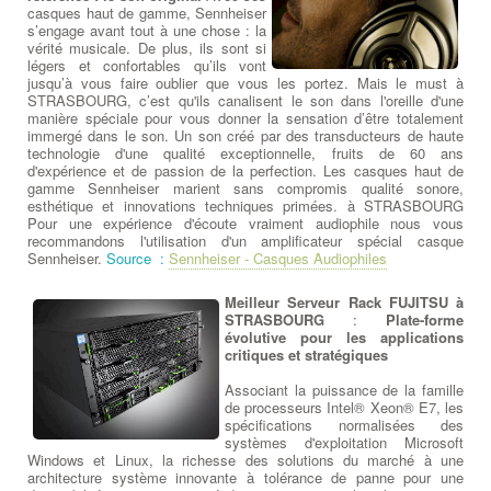
casques haut de gamme, Sennheiser
s’engage avant tout à une chose : la
vérité musicale. De plus, ils sont si
légers et confortables qu’ils vont
jusqu’à vous faire oublier que vous les portez. Mais le must à
STRASBOURG, c’est qu'ils canalisent le son dans l'oreille d'une
manière spéciale pour vous donner la sensation d’être totalement
immergé dans le son. Un son créé par des transducteurs de haute
technologie d'une qualité exceptionnelle, fruits de 60 ans
d'expérience et de passion de la perfection. Les casques haut de
gamme Sennheiser marient sans compromis qualité sonore,
esthétique et innovations techniques primées. à STRASBOURG
Pour une expérience d'écoute vraiment audiophile nous vous
recommandons l'utilisation d'un amplificateur spécial casque
Sennheiser.
Source :
Sennheiser - Casques Audiophiles
Meilleur Serveur Rack FUJITSU à
STRASBOURG
:
Plate-forme
évolutive pour les applications
critiques et stratégiques
Associant la puissance de la famille
de processeurs Intel® Xeon® E7, les
spécifications normalisées des
systèmes d'exploitation Microsoft
Windows et Linux, la richesse des solutions du marché à une
architecture système innovante à tolérance de panne pour une