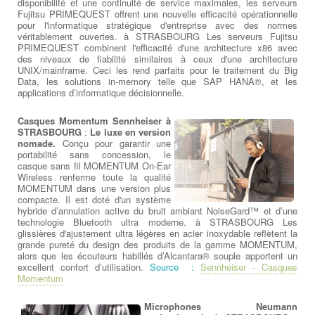
disponibilité et une continuité de service maximales, les serveurs
Fujitsu PRIMEQUEST offrent une nouvelle efficacité opérationnelle
pour l'informatique stratégique d'entreprise avec des normes
véritablement ouvertes. à STRASBOURG Les serveurs Fujitsu
PRIMEQUEST combinent l'efficacité d'une architecture x86 avec
des niveaux de fiabilité similaires à ceux d'une architecture
UNIX/mainframe. Ceci les rend parfaits pour le traitement du Big
Data, les solutions in-memory telle que SAP HANA®, et les
applications d’informatique décisionnelle.
Casques Momentum Sennheiser à
STRASBOURG
:
Le luxe en version
nomade.
Conçu pour garantir une
portabilité sans concession, le
casque sans fil MOMENTUM On-Ear
Wireless renferme toute la qualité
MOMENTUM dans une version plus
compacte. Il est doté d'un système
hybride d’annulation active du bruit ambiant NoiseGard™ et d’une
technologie Bluetooth ultra moderne. à STRASBOURG Les
glissières d'ajustement ultra légères en acier inoxydable reflètent la
grande pureté du design des produits de la gamme MOMENTUM,
alors que les écouteurs habillés d’Alcantara® souple apportent un
excellent confort d’utilisation.
Source :
Sennheiser - Casques
Momentum
Microphones Neumann