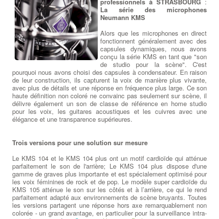
professionnels à STRASBOURG
:
La série des microphones
Neumann KMS
Alors que les microphones en direct
fonctionnent généralement avec des
capsules dynamiques, nous avons
conçu la série KMS en tant que "son
de studio pour la scène". C'est
pourquoi nous avons choisi des capsules à condensateur. En raison
de leur construction, ils capturent la voix de manière plus vivante,
avec plus de détails et une réponse en fréquence plus large. Ce son
haute définition non coloré ne convainc pas seulement sur scène, il
délivre également un son de classe de référence en home studio
pour les voix, les guitares acoustiques et les cuivres avec une
élégance et une transparence supérieures.
Trois versions pour une solution sur mesure
Le KMS 104 et le KMS 104 plus ont un motif cardioïde qui atténue
parfaitement le son de l'arrière; Le KMS 104 plus dispose d'une
gamme de graves plus importante et est spécialement optimisé pour
les voix féminines de rock et de pop. Le modèle super cardioïde du
KMS 105 atténue le son sur les côtés et à l’arrière, ce qui le rend
parfaitement adapté aux environnements de scène bruyants. Toutes
les versions partagent une réponse hors axe remarquablement non
colorée - un grand avantage, en particulier pour la surveillance intra-