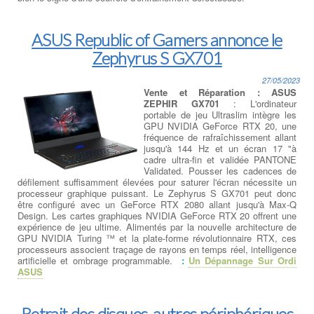
ASUS Republic of Gamers annonce le
Zephyrus S GX701
27/05/2023
Vente et Réparation : ASUS
ZEPHIR GX701
: L'ordinateur
portable de jeu Ultraslim intègre les
GPU NVIDIA GeForce RTX 20, une
fréquence de rafraîchissement allant
jusqu'à 144 Hz et un écran 17 "à
cadre ultra-fin et validée PANTONE
Validated. Pousser les cadences de
défilement suffisamment élevées pour saturer l'écran nécessite un
processeur graphique puissant. Le Zephyrus S GX701 peut donc
être configuré avec un GeForce RTX 2080 allant jusqu'à Max-Q
Design. Les cartes graphiques NVIDIA GeForce RTX 20 offrent une
expérience de jeu ultime. Alimentés par la nouvelle architecture de
GPU NVIDIA Turing ™ et la plate-forme révolutionnaire RTX, ces
processeurs associent traçage de rayons en temps réel, intelligence
artificielle et ombrage programmable.
:
Un Dépannage Sur Ordi
ASUS
Retrait des disques, autres périphériques