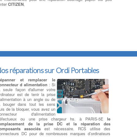
inter
CITIZEN
,
os réparations sur Ordi Portables
épanner et remplacer le
onnecteur d alimentation
: Si
a seule façon d'allumer votre
rdinateur est de tenir la prise
'alimentation à un angle ou de
a bouger dans tout les sens
uis de la bloquer, vous avez un
onnecteur d'alimentation
éfectueux ou une prise chargeur hs. à PARIS-5E
le
emplacement de la prise DC et la réparation des
omposants associés
est nécessaire. RCS utilise des
onnecteurs DC pour de nombreuses marques d’ordinateurs