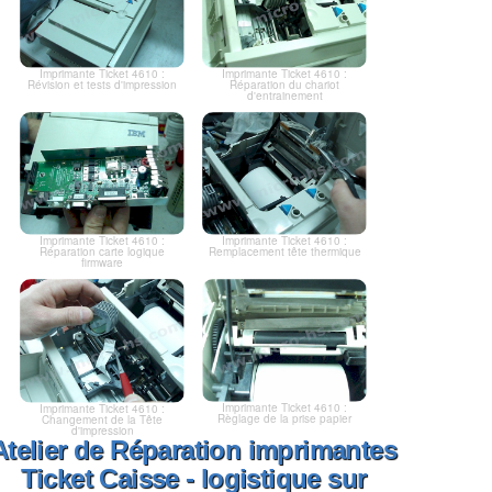
Imprimante Ticket 4610 :
Imprimante Ticket 4610 :
Révision et tests d'impression
Réparation du chariot
d'entrainement
Imprimante Ticket 4610 :
Imprimante Ticket 4610 :
Réparation carte logique
Remplacement tête thermique
firmware
Imprimante Ticket 4610 :
Imprimante Ticket 4610 :
Règlage de la prise papier
Changement de la Tête
d'impression
Atelier de Réparation imprimantes
Ticket Caisse - logistique sur