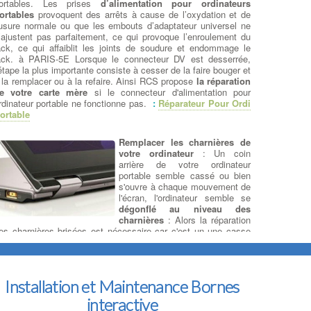
ortables. Les prises
d’alimentation pour ordinateurs
ortables
provoquent des arrêts à cause de l’oxydation et de
’usure normale ou que les embouts d’adaptateur universel ne
’ajustent pas parfaitement, ce qui provoque l’enroulement du
ack, ce qui affaiblit les joints de soudure et endommage le
ack. à PARIS-5E Lorsque le connecteur DV est desserrée,
'étape la plus importante consiste à cesser de la faire bouger et
 la remplacer ou à la refaire. Ainsi RCS propose
la réparation
e votre carte mère
si le connecteur d'alimentation pour
rdinateur portable ne fonctionne pas.
:
Réparateur Pour Ordi
ortable
Remplacer les charnières de
votre ordinateur
: Un coin
arrière de votre ordinateur
portable semble cassé ou bien
s'ouvre à chaque mouvement de
l'écran, l'ordinateur semble se
dégonflé au niveau des
charnières
: Alors la réparation
es charnières brisées est nécessaire car c'est un une casse
ourante qui peut être causée par des
dégradations
hysiques ou simplement par l’usure normale
. à PARIS-5E
es charnières cassées sur ordinateur portable peuvent avoir
es conséquences désastreuses sur les nappes internes et
Installation et Maintenance Bornes
'ensemble de la plasturgie. à PARIS-5E Les charnières pour
rdinateur portable endommagées
sont de toutes formes et
interactive
ailles. RCS pourra proposer un remplacement des pièces