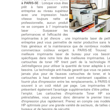
- Virus et Malware
:
Qu'est-ce
à PARIS-5E
: Lorsque vous êtes
qu'un virus informatique ?
Un
prêt à faire passer votre
virus informatique est un
entreprise au niveau supérieur
programme sournois qui
avec une impression haute
endommage votre ordinateur
vitesse toujours nette et
sans votre permission,
professionnelle, aucun produit
provoquant des modifications
ne se compare à l' imprimante
indésirables et nuisibles. Communément appelé 'malware'
laser . Surpasser les
s'agit d'un logiciel malveillant
. à PARIS-5E Éliminer les vir
performances et l'efficacité des
et les malwares peut être problématique en fonction du type 
imprimantes à jet d'encre , une imprimante laser de peti
fichier téléchargé, de la durée de l'infection et des actio
entreprise peut vous permettre de rester productive sans l
ultérieures entreprises par l'utilisateur. à PARIS-5E Dans 
frais généraux et la maintenance que de nombreux modèl
plupart des cas, notre équipe est en mesure de
restaurer 
commerciaux coûteux exigent. à PARIS-5E Trouvez 
système d'exploitation de votre ordinateur
, les programm
meilleure imprimante laser de bureau pour vos besoi
et de récupérer les données d'origine. Dans de rares situation
spécifiques dans notre liste des meilleures imprimantes. L
il peut être nécessaire de réinstaller le système tout 
cartouches de toner HP tirent parti de la technologie 
restaurant les données utilisateur.
JetIntelligence pour utiliser la quantité de toner adaptée à v
Il existe de nombreux virus et logiciels malveillants (malware
besoins. La technologie anti-fraude garantit que vous ne paier
qui peuvent causer des dommages importants aux systèmes 
jamais plus pour de fausses cartouches de toner, et l
aux données. Voici quelques-uns des virus et malwares l
cartouches à haut rendement sont maintenant capables 
plus dangereux et notoires jusqu'à ma date de connaissance 
fournir plus d'impression entre les remplacements, à PARIS-
septembre 2021 :
souvent à un coût réduit par page. Les imprimantes 
WannaCry : Apparu en mai 2017, WannaCry était 
présentent également l'avantage supplémentaire d’être prêtes
ransomware qui a infecté des centaines de milliers d'ordinateu
l’emploi. Les cartouches d'imprimante Toner HP so
dans le monde entier en exploitant une vulnérabilité 
préinstallées, vous pouvez donc démarrer le premier trava
Windows. Il chiffrait les données des victimes et exigeait u
d'impression plus rapidement. Prenez en compte ces modèl
rançon en bitcoin pour les récupérer.
HP optimisés pour une grande variété de secteurs, de tailles 
NotPetya / ExPetr : Il est apparu en juin 2017 et a été clas
bureaux et de besoins de sécurité.