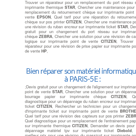
Trouver un réparateur pour un remplacement du port réseau 
imprimante thermique
STAR
, Chercher une maintenance pour
remplacement du retournement chèque sur imprimante point
vente
EPSON
, Quel tarif pour une réparation du retournem
chèque sur pos printer
CITIZEN
, Chercher une maintenance p
une révision du ruban encreur sur imprimante ticket
STAR
, De
gratuit pour un changement du port réseau sur imprima
chèque
ZEBRA
, Chercher une solution pour une révision de ca
logique sur imprimante point de vente
CITIZEN
, Trouver
réparateur pour une révision de prise papier sur imprimante po
de vente
HP
,
Bien réparer son matériel informatiq
à PARIS-5E :
;Devis gratuit pour un changement de l'alignement sur imprima
point de vente
STAR
, Chercher une solution pour un dépann
bourrage papier sur imprimante chèque
CITIZEN
, Qu
diagnostique pour un dépannage du ruban encreur sur imprima
ticket
CITIZEN
, Rechercher un technicien pour un changem
d'imprimante ticket sur imprimante point de vente
BROTH
Quel tarif pour une révision des capteurs sur pos printer
ZEB
Quel diagnostique pour un remplacement de l'entrainement pap
sur imprimante thermique
CITIZEN
, Demander un devis pour
dépannage matériel tpv sur imprimante ticket
Diebold
, 
meilleur prix pour une révision du massicot sur imprimante po