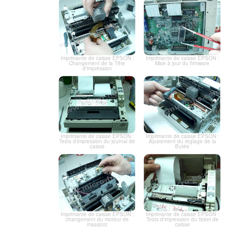
Imprimante de caisse EPSON :
Imprimante de caisse EPSON :
Changement de la Tête
Mise à jour du firmware
d'impression
Imprimante de caisse EPSON :
Imprimante de caisse EPSON :
Tests d'impression du journal de
Ajustement du règlage de la
caisse
Butée
Imprimante de caisse EPSON :
Imprimante de caisse EPSON :
changement du moteur de
Tests d'impression du ticket de
massicot
caisse