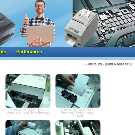
vité
Partenaires
36 Visiteurs - jeudi 6 aout 2026
Imprimante Ticket 4610 :
Imprimante Ticket 4610 :
Réparation port Série Réseau
Revision Ticket et retour.
Chèque