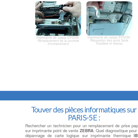
Imprimante de caisse EPSON :
Imprimante de caisse EPSON :
Réparation des ports Serie
Remplacement de la courroie
Parallele et réseau
d'entrainement
Touver des pièces informatiques sur
PARIS-5E :
Rechercher un technicien pour un remplacement de prise pap
sur imprimante point de vente
ZEBRA
, Quel diagnostique pour
dépannage de carte logique sur imprimante thermique
I