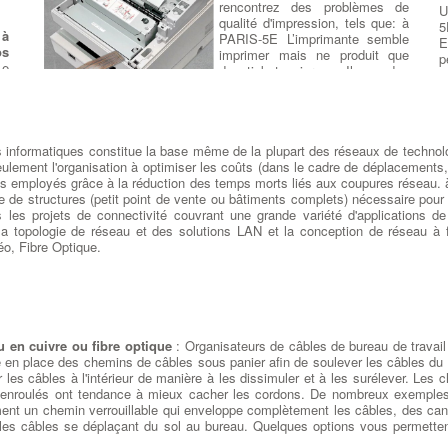
it
rencontrez des problèmes de
p
U
nt
qualité d'impression, tels que: à
r
5
ux
 à
PARIS-5E L’imprimante semble
S
E
os
imprimer mais ne produit que
d
p
ue
e
des tickets vierges, Il y a des
r
a
és
en
parties blanches dans
P
le
de
l'impression, Le noir est absent
ue
de l'impression, Une ou
ux
ux
plusieurs couleurs sont
s,
es
 informatiques constitue la base même de la plupart des réseaux de technolo
absentes de l'impression : à PARIS-5E alors il sera nécessaire
rs
seulement l'organisation à optimiser les coûts (dans le cadre de déplacements,
de nettoyer la tête d'impression en cas de mauvaise qualité
ue
un
 des employés grâce à la réduction des temps morts liés aux coupures réseau
d'impression, utilisez l'utilitaire de nettoyage des têtes dans
le
de
e de structures (petit point de vente ou bâtiments complets) nécessaire pour
Printer Utility. Sinon il sera nécessaire de faire changer la tête
re
ne
es projets de connectivité couvrant une grande variété d'applications de
d'impression de l'imprimante ticket (soir matricielle soit
es
es
a topologie de réseau et des solutions LAN et la conception de réseau à fi
thermique) par l'un de nos techniciens habilités.
es
os
éo, Fibre Optique.
 à
er
Le
Courroie d'Entrainement
ne
de
t,
de
Imprimante EPSON TM-U
le
(
és
Séries Changement de la
es
 en cuivre ou fibre optique
: Organisateurs de câbles de bureau de travail
r
it
courroie d’entrainement
:
ne
e en place des chemins de câbles sous panier afin de soulever les câbles du s
I
Dans les imprimantes Ticket de
er
r les câbles à l'intérieur de manière à les dissimuler et à les surélever. Les
o
ur
caisse, les courroies longues et
rs
 enroulés ont tendance à mieux cacher les cordons. De nombreux exemples s
v
Il
courtes sont l’un des principaux
e,
nt un chemin verrouillable qui enveloppe complètement les câbles, des canau
a
er
composants du
système
et
 les câbles se déplaçant du sol au bureau. Quelques options vous permettent
p
d’entraînement
responsable du
ne
R