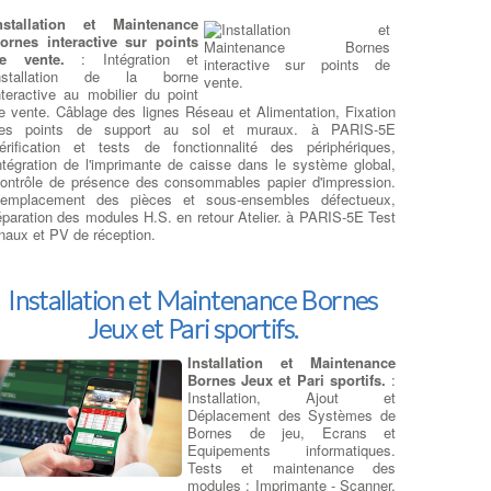
étachées ainsi que des covers si nécessaires.
:
Chercher Un
nstallation et Maintenance
éparateur Ordi Portable
ornes interactive sur points
e vente.
: Intégration et
nstallation de la borne
éparation sur Ordi Portables
nteractive au mobilier du point
e vente. Câblage des lignes Réseau et Alimentation, Fixation
es points de support au sol et muraux. à PARIS-5E
épannage : ventilateur de
érification et tests de fonctionnalité des périphériques,
rdinateur
: Souvent, un
ntégration de l'imprimante de caisse dans le système global,
entilateur d'ordinateur à PARIS-
ontrôle de présence des consommables papier d'impression.
E commencera à émettre
emplacement des pièces et sous-ensembles défectueux,
'étranges bruits de grincement
éparation des modules H.S. en retour Atelier. à PARIS-5E Test
u des vibrations en vitesse de
inaux et PV de réception.
ointe. Parfois, il n'y a aucun
vertissement et la vitesse du
entilateur de pc faiblira
rogressivement ou s'arrête silencieusement. Si l'un des
Installation et Maintenance Bornes
entilateurs d'ordi est arrêté, vérifiez qu'il est bien connecté à
Jeux et Pari sportifs.
on alimentation. Si le ventilateur à PARIS-5E est connecté et
e tourne toujours pas malgré la surchauffe du processeur
oncerné,
il doit être rapidement remplacé et la pâte
Installation et Maintenance
hermique changée
. Le ventilateur de CPU ou de processeur
Bornes Jeux et Pari sportifs.
:
st monté à l'arrière du boîtier pour évacuer l'air chaud. Les
Installation, Ajout et
entilateurs d'extraction peuvent également être montés sur le
Déplacement des Systèmes de
essus du boîtier, tandis que les ventilateurs d'admission sont
Bornes de jeu, Ecrans et
énéralement montés sur le devant ou sur les côtés. Si tous
Equipements informatiques.
es ventilateurs de votre système CPU à PARIS-5E
Tests et maintenance des
onctionnent, mais que l'ordi reste chaud ou est instable, vous
modules : Imprimante - Scanner,