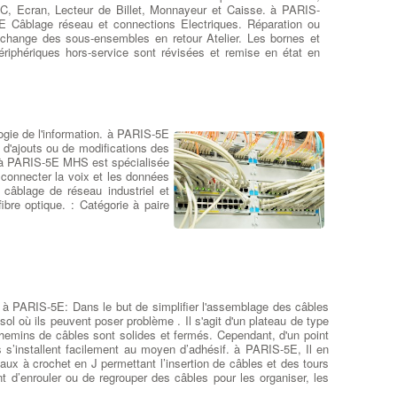
ouvez ajouter d'autres ventilateurs ou bien effectuer une
C, Ecran, Lecteur de Billet, Monnayeur et Caisse. à PARIS-
éparation de l'ensemble du système de refroidissement du PC.
E Câblage réseau et connections Electriques. Réparation ou
i votre boîtier ne peut plus supporter de ventilateurs ou
change des sous-ensembles en retour Atelier. Les bornes et
evient trop fort, vous pouvez aussi envisagez un
ériphériques hors-service sont révisées et remise en état en
efroidissement liquide à PARIS-5E.
:
Devis Réparateur Ordi
telier central à PARIS-5E.
ortable
Réparation Thermique sur Ordi
gie de l'information. à PARIS-5E
 d'ajouts ou de modifications des
Portables
. à PARIS-5E MHS est spécialisée
 connecter la voix et les données
Réparation ventilation et
 câblage de réseau industriel et
thermique sur Pc portable
: Un
bre optique. : Catégorie à paire
dysfonctionnement du
ventilateur de votre ordinateur
portable ou du
système de
transfert thermique
peut
sembler anodin, mais si votre
ordinateur surchauffe trop
aérations bouchées, Thermic HS, utilisation intensive etc ...), il
 à PARIS-5E: Dans le but de simplifier l'assemblage des câbles
isque de causer des problèmes complexes à PARIS-5E
ol où ils peuvent poser problème . Il s'agit d'un plateau de type
mpossibilité de démarrer votre PC,
panne générale du CPU
 chemins de câbles sont solides et fermés. Cependant, d'un point
u du GPU
, dégradation des chipsets, perte de données. Si
’installent facilement au moyen d’adhésif. à PARIS-5E, Il en
ous pensez que votre ventilateur est peut-être en panne,
x à crochet en J permettant l’insertion de câbles et des tours
pportez-le immédiatement à votre réparateur local à PARIS-5E
 d’enrouler ou de regrouper des câbles pour les organiser, les
our éviter d'autres dommages irréversibles.
:
Chercher Un
éparateur Ordi Portable