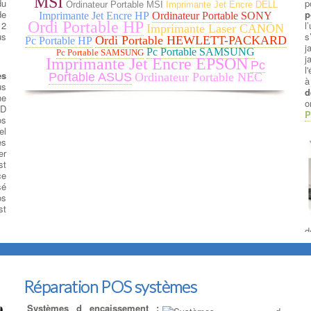
MSI
du
p
Ordinateur Portable MSI
Imprimante Jet Encre DELL
de
p
Imprimante Jet Encre HP
Ordinateur Portable SONY
Ordi Portable HP
12
l
Imprimante Laser CANON
us
s
Ordi Portable HEWLETT-PACKARD
Pc Portable HP
j
Pc Portable SAMSUNG
Pc Portable SAMSUNG
j
Imprimante Jet Encre EPSON
Pc
l
es
Portable ASUS
Ordinateur Portable NEC
à
us
d
ne
o
SD
P
os
el
es
er
st
ce
sé
os
st
d
c
p
L
d
Réparation POS systèmes
l
o
Systèmes d encaissement :
t