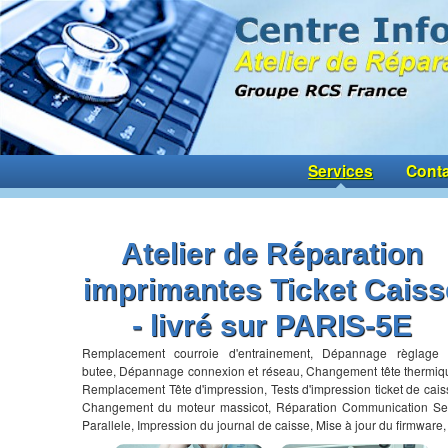
Services
Conta
Atelier de Réparation
imprimantes Ticket Caiss
- livré sur PARIS-5E
Remplacement courroie d'entrainement, Dépannage règlage
butee, Dépannage connexion et réseau, Changement tête thermiq
Remplacement Tête d'impression, Tests d'impression ticket de cais
Changement du moteur massicot, Réparation Communication Se
Parallele, Impression du journal de caisse, Mise à jour du firmware,