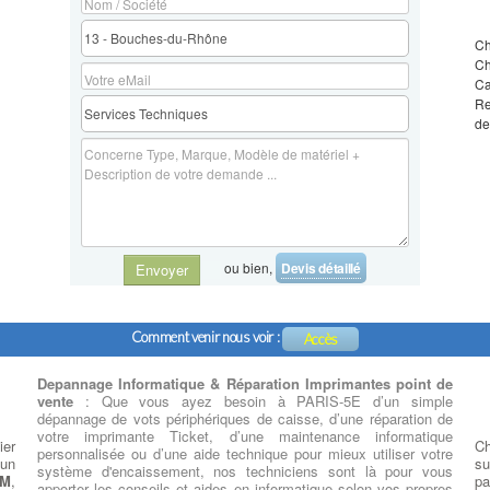
C
Ch
Ca
Re
de
ou bien,
Devis détaillé
Envoyer
Comment venir nous voir :
Accès
Depannage Informatique & Réparation Imprimantes point de
vente
: Que vous ayez besoin à PARIS-5E d’un simple
dépannage de vots périphériques de caisse, d’une réparation de
votre imprimante Ticket, d’une maintenance informatique
ier
Ch
personnalisée ou d’une aide technique pour mieux utiliser votre
 un
su
système d'encaissement, nos techniciens sont là pour vous
BM
,
pa
apporter les conseils et aides en informatique selon vos propres