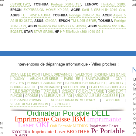
ion
pr
C8190DTWC
,
TOSHIBA
Portégé X30-E-137
,
LENOVO
ThinkPad X280
,
EPSON
EXPRESSION HOME XP-255
,
ACER
Swift 3 SF314-54-3019 Gris
,
ASUS
TUF 705DT-AU041
,
TOSHIBA
Portégé Z30-C-1DG
,
ACER
Aspire 5
A515-52-36TG
,
ASUS
X540SA
,
EPSON
TM-U295 SERIE
,
TOSHIBA
Portégé
X30-E-179
,
ASUS
Vivobook Pro NX580GD-E4359R
,
ASUS
Vivobook S510UN-
BQ388T
,
STAR
STAR SP298
,
HP
HP EliteBook x360 1040 G5-1
Interventions de dépannage informatique - Villes proches :
N
JOINVILLE-LE-PONT
|
LIMEIL-BREVANNES
|
VALENTON
|
ENGHIEN-LES-BAINS
D
|
DUGNY
|
ABLON-SUR-SEINE
|
PARIS-1ER
|
SAINT-MAURICE
|
IGNY
|
BIEVRES
|
BONNEUIL-SUR-MARNE
|
SAINT-BRICE-SOUS-FORET
|
GENTILLY
|
c
BOURG-LA-REINE
|
MONTMAGNY
|
VILLETANEUSE
|
LE-PLESSIS-BOUCHARD
l
|
L-ILE-SAINT-DENIS
|
ARCUEIL
|
SCEAUX
|
CHEVILLY-LARUE
|
GROSLAY
|
o
RUNGIS
|
CROSNE
|
VILLENEUVE-LE-ROI
|
ARNOUVILLE-LES-GONESSE
|
LE-
d
PRE-SAINT-GERVAIS
|
SOISY-SOUS-MONTMORENCY
|
WISSOUS
|
l
VERRIERES-LE-BUISSON
|
LE-BOURGET
p
Ordinateur Portable DELL
c
d
Imprimante Caisse IBM
Imprimante
si
r
Laser OKI
Ordi Portable MEDION
Imprimante Laser
re
c
Pc Portable
Imprimante Laser BROTHER
La
c
KYOCERA