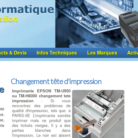
cts & Devis
Infos Techniques
Les Marques
Acti
Changement tête d'impression
e
Imprimante EPSON TM-U950
ou TM-H6000 changement tete
impression
: Si vous
rencontrez des problèmes de
 de
qualité d'impression, tels que: à
ue,
PARIS-5E L’imprimante semble
se,
imprimer mais ne produit que
des tickets vierges, Il y a des
rie
parties blanches dans
l'impression, Le noir est absent