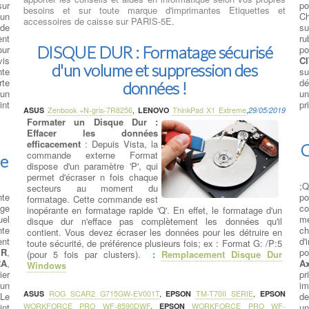
sur
po
besoins et sur toute marque d'imprimantes Etiquettes et
 un
Ch
accessoires de caisse sur PARIS-5E.
 de
su
ent
ru
DISQUE DUR : Formatage sécurisé
our
po
vis
C
d'un volume et suppression des
nte
su
rte
dé
données !
 un
un
int
pr
ASUS
Zenbook +N-gris-7R8256
,
LENOVO
ThinkPad X1 Extreme
,
29/05/2019
Formater un Disque Dur :
Effacer les données
efficacement
: Depuis Vista, la
C
commande externe Format
ue
dispose d'un paramètre 'P', qui
permet d'écraser n fois chaque
;Q
secteurs au moment du
nte
po
formatage. Cette commande est
age
co
inopérante en formatage rapide 'Q'. En effet, le formatage d'un
el
me
disque dur n'efface pas complètement les données qu'il
nte
c
contient. Vous devez écraser les données pour les détruire en
ent
d'
toute sécurité, de préférence plusieurs fois; ex : Format G: /P:5
ER
,
po
(pour 5 fois par clusters).
:
Remplacement Disque Dur
RA
,
A
Windows
ier
pr
 un
im
ASUS
ROG SCAR2 G715GW-EV001T
,
EPSON
TM-T70II SERIE
,
EPSON
Le
de
int
WORKFORCE PRO WF-8590DWF
,
EPSON
WORKFORCE PRO WF-
un