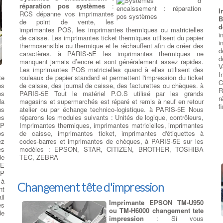
réparation pos systèmes
:
d
I
RCS dépanne vos imprimantes
R
B
de point de vente, les
d
imprimantes POS, les imprimantes thermiques ou matricielles
i
de caisse. Les imprimantes ticket thermiques utilisent du papier
R
i
thermosensible ou thermique et le réchauffent afin de créer des
d
caractères. à PARIS-5E les imprimantes thermiques ne
,
il
d
D
manquent jamais d’encre et sont généralement assez rapides.
us
V
o
Les imprimantes POS matricielles quand à elles utilisent des
de
I
v
te
rouleaux de papier standard et permettent l'impression du ticket
ns
C
5
es
de caisse, des journal de caisse, des facturettes ou chèques. à
la
R
d
es
PARIS-5E Tout le matériel P.O.S utilisé par les grands
le
r
o
la
magasins et supermarchés est réparé et remis à neuf en retour
es
f
p
ns
atelier ou par échange technico-logistique. à PARIS-5E Nous
s,
a
es
réparons les modules suivants : Unités de logique, contrôleurs,
en
v
HP
Imprimantes thermiques, imprimantes matricielles, imprimantes
p
os
de caisse, imprimantes ticket, imprimantes d'étiquettes à
s)
v
ez
codes-barres et imprimantes de chèques, à PARIS-5E sur les
et
s
es
modèles : EPSON, STAR, CITIZEN, BROTHER, TOSHIBA
es
n
de
TEC, ZEBRA
en
c
5E
t
HP
un
e
 à
rs
Changement tête d'impression
v
nt
de
d
il
ne
Imprimante EPSON TM-U950
g
es
ou TM-H6000 changement tete
l
de
sé
impression
: Si vous
f