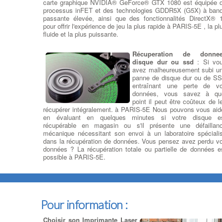
carte graphique NVIDIA® GeForce® GTX 1080 est équipée 
processus inFET et des technologies GDDR5X (G5X) à ban
passante élevée, ainsi que des fonctionnalités DirectX® 
pour offrir l'expérience de jeu la plus rapide à PARIS-5E , la pl
fluide et la plus puissante.
Récuperation de donne
disque dur ou ssd
: Si vo
avez malheureusement subi u
panne de disque dur ou de S
entraînant une perte de v
données, vous savez à qu
point il peut être coûteux de l
récupérer intégralement. à PARIS-5E Nous pouvons vous aid
en évaluant en quelques minutes si votre disque e
récupérable en magasin ou s'il présente une défaillan
mécanique nécessitant son envoi à un laboratoire spéciali
dans la récupération de données. Vous pensez avez perdu v
données ? La récupération totale ou partielle de données e
possible à PARIS-5E.
Suppression de virus et logiciels
malveillants
Pour information :
Nettoyage de votre ordinateur
Choisir son Imprimante Laser