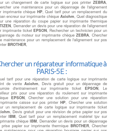
ur un changement de carte logique sur pos printer
ZEBRA
,
ercher une maintenance pour un dépannage de l'alignement
r imprimante chèque
HP
, Quel tarif pour un remplacement du
ban encreur sur imprimante chèque
Axiohm
, Quel diagnostique
ur une réparation du coupe papier sur imprimante thermique
ITIZEN
, Demander un devis pour une réparation de l'alignement
r imprimante ticket
EPSON
, Rechercher un technicien pour un
pannage du moteur sur imprimante chèque
ZEBRA
, Chercher
e maintenance pour un remplacement de l'alignement sur pos
inter
BROTHER
,
hercher un réparateur informatique à
PARIS-5E :
uel tarif pour une réparation de carte logique sur imprimante
int de vente
Axiohm
, Devis gratuit pour un dépannage de
urroie d'entrainement sur imprimante ticket
EPSON
, Le
illeur prix pour une réparation du roulement sur imprimante
hèque
EPSON
, Chercher une solution pour une réparation
imprimante caisse sur pos printer
HP
, Chercher une solution
ur un remplacement de carte logique sur imprimante ticket
xiohm
, Devis gratuit pour une révision de prise papier sur pos
inter
IBM
, Quel tarif pour un remplacement matériel tpv sur
primante chèque
IBM
, Demander un devis pour un dépannage
 prise papier sur imprimante thermique
BROTHER
, Chercher
e maintenance pour une réparation bourrage papier sur pos