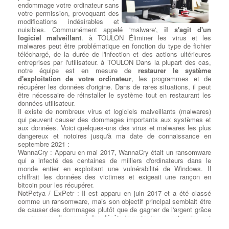
endommage votre ordinateur sans
votre permission, provoquant des
modifications indésirables et
nuisibles. Communément appelé 'malware',
il s'agit d'un
logiciel malveillant
. à TOULON Éliminer les virus et les
malwares peut être problématique en fonction du type de fichier
téléchargé, de la durée de l'infection et des actions ultérieures
entreprises par l'utilisateur. à TOULON Dans la plupart des cas,
notre équipe est en mesure de
restaurer le système
d'exploitation de votre ordinateur
, les programmes et de
récupérer les données d'origine. Dans de rares situations, il peut
être nécessaire de réinstaller le système tout en restaurant les
données utilisateur.
Il existe de nombreux virus et logiciels malveillants (malwares)
qui peuvent causer des dommages importants aux systèmes et
aux données. Voici quelques-uns des virus et malwares les plus
dangereux et notoires jusqu'à ma date de connaissance en
septembre 2021 :
WannaCry : Apparu en mai 2017, WannaCry était un ransomware
qui a infecté des centaines de milliers d'ordinateurs dans le
monde entier en exploitant une vulnérabilité de Windows. Il
chiffrait les données des victimes et exigeait une rançon en
bitcoin pour les récupérer.
NotPetya / ExPetr : Il est apparu en juin 2017 et a été classé
comme un ransomware, mais son objectif principal semblait être
de causer des dommages plutôt que de gagner de l'argent grâce
aux rançons. Il a causé des dégâts importants aux entreprises et
aux infrastructures informatiques.