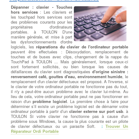
utiliser des solutions de sécurité fiables, et faire preuve de
Dépanner : clavier - Touches
prudence lorsqu'ils naviguent sur Internet et ouvrent des fichiers
hors services
: Les claviers et
provenant de sources inconnues.
les touchpad hors services sont
des problèmes courants pour les
propriétaires d'ordinateurs
Nos prestations sur PC
portables. à TOULON D'une
manière générale, et mise à part
Dépanner ou remplacer votre
les dysfonctionnements d'ordre
carte mère
: Elément majeur d'un
logiciels, les
réparations du clavier de l'ordinateur portable
PC de bureau à TOULON, sur
peuvent être effectuées : Désoxydation, remplacement de
laquelle votre
processeur, carte
touches et de buses avec clips, changement de la nappe du
graphique, barrette mémoire
et
TouchPad à TOULON ... Mais généralement, lorsque ceux-ci
autres composants viennent se
sont fortement sollicités, ou bien lorsque les causes de
greffer, la carte mère doit répondre
défaillances du clavier sont diagnostiquées
d'origine sinistre :
à plusieurs critères selon la
renversement café, gouttes d'eau, environnement humide
, le
configuration de votre ordinateur à
remplacement d'un clavier défectueux est proposé. A l'inverse, si
TOULON et les logiciels installés. Nous devons
choisir la
le clavier de votre ordinateur portable ne fonctionne pas du tout,
meilleure carte mère gamer
ou bureautique pour processeur
il n'y a peut-être aucun problème avec le clavier lui-même. Au
Intel ou processeur AMD parmi les plus grandes marques à
lieu de cela, votre ordinateur portable peut ne pas fonctionner en
TOULON :
ASUS, GIGABYTE, MSI
. Une bonne carte mère est
raison d'un
problème logiciel
. La première chose à faire pour
celle qui correspond à votre besoin : son format (mini-ITX, micro-
déterminer s’il existe un problème logiciel est de démarrer votre
ATX, ou encore ATX), son évolutivité (USB 3.1, USB 3.0, SATA
ordinateur portable à partir d’un
clavier externe sur port usb
. à
III, PCI-express 2.0, etc.) ou son prix (de la carte mère petit prix
TOULON Si votre clavier ne fonctionne pas à cause d'un
à la plus haut de gamme).
problème sous Windows, la cause la plus courante est un pilote
de clavier défectueux ou un parasite Soft.
:
Trouver Un
Réparateur Ordi Portable
Dépanner ou remplacer
l’alimentation
:
Dépanner ou