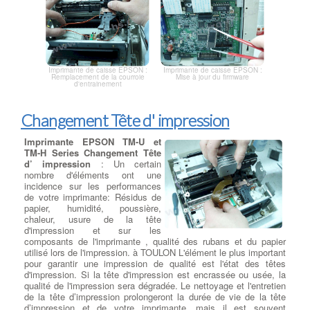
Imprimante de caisse EPSON :
Imprimante de caisse EPSON :
Mise à jour du firmware
Remplacement de la courroie
d'entrainement
Changement Tête d' impression
Imprimante EPSON TM-U et
TM-H Series Changement Tête
d’ impression
: Un certain
nombre d'éléments ont une
incidence sur les performances
de votre imprimante: Résidus de
papier, humidité, poussière,
chaleur, usure de la tête
d'impression et sur les
composants de l'imprimante , qualité des rubans et du papier
utilisé lors de l'impression. à TOULON L'élément le plus important
pour garantir une impression de qualité est l'état des têtes
d'impression. Si la tête d'impression est encrassée ou usée, la
qualité de l'impression sera dégradée. Le nettoyage et l'entretien
de la tête d’impression prolongeront la durée de vie de la tête
d’impression et de votre imprimante, mais il est souvent