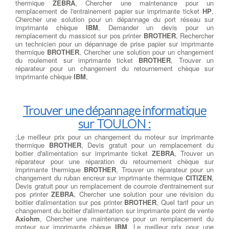
thermique
ZEBRA
, Chercher une maintenance pour un
remplacement de l'entrainement papier sur imprimante ticket
HP
,
Chercher une solution pour un dépannage du port réseau sur
imprimante chèque
IBM
, Demander un devis pour un
remplacement du massicot sur pos printer
BROTHER
, Rechercher
un technicien pour un dépannage de prise papier sur imprimante
thermique
BROTHER
, Chercher une solution pour un changement
du roulement sur imprimante ticket
BROTHER
, Trouver un
réparateur pour un changement du retournement chèque sur
imprimante chèque
IBM
,
Trouver une dépannage informatique
sur TOULON :
;Le meilleur prix pour un changement du moteur sur imprimante
thermique
BROTHER
, Devis gratuit pour un remplacement du
boitier d'alimentation sur imprimante ticket
ZEBRA
, Trouver un
réparateur pour une réparation du retournement chèque sur
imprimante thermique
BROTHER
, Trouver un réparateur pour un
changement du ruban encreur sur imprimante thermique
CITIZEN
,
Devis gratuit pour un remplacement de courroie d'entrainement sur
pos printer
ZEBRA
, Chercher une solution pour une révision du
boitier d'alimentation sur pos printer
BROTHER
, Quel tarif pour un
changement du boitier d'alimentation sur imprimante point de vente
Axiohm
, Chercher une maintenance pour un remplacement du
moteur sur imprimante chèque
IBM
, Le meilleur prix pour une