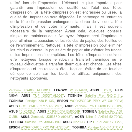
utilisé lors de l'impression. L'élément le plus important pour
garantir une impression de qualité est l'état des têtes
d'impression. Si la tête d'impression est encrassée ou usée, la
qualité de l'impression sera dégradée. Le nettoyage et l'entretien
de la tête d’impression prolongeront la durée de vie de la tête
d’impression et de votre imprimante, mais il est souvent
nécessaire de la remplacer. Avant cela, quelques conseils
simple de maintenance : Nettoyez fréquemment l'imprimante
pour éliminer la poussière et les résidus du papier, des feuilles et
de l'environnement. Nettoyez la tête d' impression pour éliminer
les résidus d'encre, la poussière de papier afin d'éviter les traces
et les impressions incomplètes. Les têtes d'impression doivent
être nettoyées lorsque le ruban à transfert thermique ou le
rouleau d'étiquettes à transfert thermique est changé. Les têtes
d'impression et les rouleaux étant fragiles, évitez de les toucher
où que ce soit sur les bords et utilisez uniquement des
nettoyants approuvés.
Zenbook UX480FD-BE001T
,
LENOVO
V130-14IKB
,
ASUS
FX503
,
ASUS
N80Vr
,
ASUS
TUF 505DT-AL006T
,
TOSHIBA
Satellite Pro R40-C-11J
,
TOSHIBA
Portégé X30-E-13D
,
EPSON
WORKFORCE PRO WF-C8190DW
,
ASUS
ROG SCAR2 G715GV-EV032
,
ASUS
Zenbook Pro UX480FD-BE012R
,
ASUS
15 X542UA
,
ASUS
P5 P5440FA-BM0006R
,
TOSHIBA
Satellite Pro A50-
C-256
,
ASUS
Zenbook UX533FD-A9043T
,
ACER
Nitro 5 AN515-52-79RC
,
TOSHIBA
Satellite Pro A30-D-19Q
,
ASUS
N551JB
,
HP
HP ZBook 17 G5-2
,
EPSON
WORKFORCE PRO WF-4720DWF
,
TOSHIBA
Portégé A30-C-1DTCPU