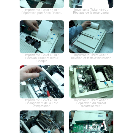
Imprimante Ticket 4610 :
Imprimante Ticket 4610 :
Règlage de la prise papier
Réparation port Série Réseau
Imprimante Ticket 4610 :
Imprimante Ticket 4610 :
Revision Ticket et retour.
Révision et tests d'impression
Chèque
Imprimante Ticket 4610 :
Imprimante Ticket 4610 :
Changement de la Tête
Réparation du chariot
d'impression
d'entrainement