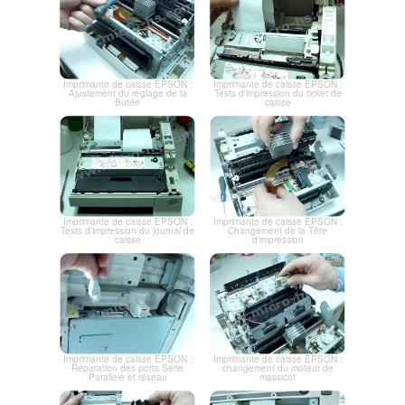
Imprimante de caisse EPSON :
Imprimante de caisse EPSON :
Ajustement du règlage de la
Tests d'impression du ticket de
Butée
caisse
Imprimante de caisse EPSON :
Imprimante de caisse EPSON :
Tests d'impression du journal de
Changement de la Tête
caisse
d'impression
Imprimante de caisse EPSON :
Imprimante de caisse EPSON :
Réparation des ports Serie
changement du moteur de
Parallele et réseau
massicot