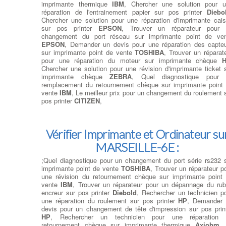
imprimante thermique
IBM
, Chercher une solution pour 
réparation de l'entrainement papier sur pos printer
Diebo
Chercher une solution pour une réparation d'imprimante cai
sur pos printer
EPSON
, Trouver un réparateur pour 
changement du port réseau sur imprimante point de ve
EPSON
, Demander un devis pour une réparation des capte
sur imprimante point de vente
TOSHIBA
, Trouver un réparat
pour une réparation du moteur sur imprimante chèque
Chercher une solution pour une révision d'imprimante ticket 
imprimante chèque
ZEBRA
, Quel diagnostique pour 
remplacement du retournement chèque sur imprimante point
vente
IBM
, Le meilleur prix pour un changement du roulement 
pos printer
CITIZEN
,
Vérifier Imprimante et Ordinateur su
MARSEILLE-6E :
;Quel diagnostique pour un changement du port série rs232 
imprimante point de vente
TOSHIBA
, Trouver un réparateur p
une révision du retournement chèque sur imprimante point
vente
IBM
, Trouver un réparateur pour un dépannage du ru
encreur sur pos printer
Diebold
, Rechercher un technicien p
une réparation du roulement sur pos printer
HP
, Demander
devis pour un changement de tête d'impression sur pos prin
HP
, Rechercher un technicien pour une réparation 
retournement chèque sur imprimante thermique
Axiohm
,