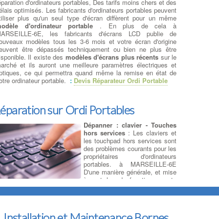
éparation d'ordinateurs portables, Des tarifs moins chers et des
élais optimisés. Les fabricants d'ordinateurs portables peuvent
tiliser plus qu'un seul type d'écran diffèrent pour un même
odèle d'ordinateur portable
. En plus de cela à
ARSEILLE-6E, les fabricants d'écrans LCD publie de
ouveaux modèles tous les 3-6 mois et votre écran d'origine
euvent être dépassés techniquement ou bien ne plus être
isponible. Il existe des
modèles d'écrans plus récents
sur le
arché et ils auront une meilleure paramètres électriques et
ptiques, ce qui permettra quand même la remise en état de
otre ordinateur portable.
:
Devis Réparateur Ordi Portable
éparation sur Ordi Portables
Dépanner : clavier - Touches
hors services
: Les claviers et
les touchpad hors services sont
des problèmes courants pour les
propriétaires d'ordinateurs
portables. à MARSEILLE-6E
D'une manière générale, et mise
à part les dysfonctionnements
'ordre logiciels, les
réparations du clavier de l'ordinateur
ortable
peuvent être effectuées : Désoxydation,
emplacement de touches et de buses avec clips, changement
e la nappe du TouchPad à MARSEILLE-6E ... Mais
Installation et Maintenance Bornes
énéralement, lorsque ceux-ci sont fortement sollicités, ou bien