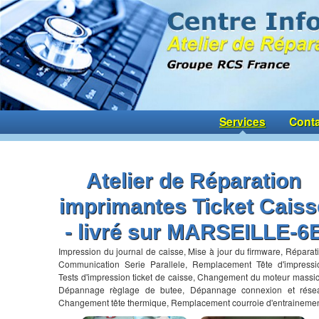
Services
Conta
Atelier de Réparation
imprimantes Ticket Caiss
- livré sur MARSEILLE-6
Impression du journal de caisse, Mise à jour du firmware, Réparat
Communication Serie Parallele, Remplacement Tête d'impressi
Tests d'impression ticket de caisse, Changement du moteur massic
Dépannage règlage de butee, Dépannage connexion et rése
Changement tête thermique, Remplacement courroie d'entrainemen