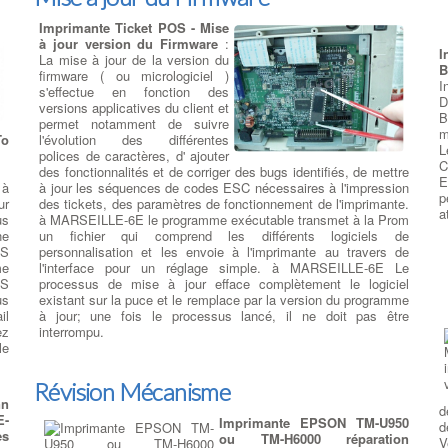
l
Imprimante Ticket POS - Mise
d
à jour version du Firmware
:
g
I
La mise à jour de la version du
c
B
firmware ( ou micrologiciel )
v
I
s'effectue en fonction des
ê
D
versions applicatives du client et
v
oc
B
permet notamment de suivre
p
es
m
To
l'évolution des différentes
s
ir
L
polices de caractères, d' ajouter
p
 à
C
des fonctionnalités et de corriger des bugs identifiés, de mettre
M
oc
E
 à
à jour les séquences de codes ESC nécessaires à l'impression
p
p
ur
des tickets, des paramètres de fonctionnement de l'imprimante.
d
a
us
à MARSEILLE-6E le programme exécutable transmet à la Prom
R
ne
un fichier qui comprend les différents logiciels de
re
PS
personnalisation et les envoie à l'imprimante au travers de
nt
me
l'interface pour un réglage simple. à MARSEILLE-6E Le
re
PS
processus de mise à jour efface complètement le logiciel
6E
us
existant sur la puce et le remplace par la version du programme
de
il
à jour; une fois le processus lancé, il ne doit pas être
U,
ez
interrompu.
us
R
le
de
t
es
de
Révision Mécanisme
v
ec
n
p
d
 à
E-
t
Imprimante EPSON TM-U950
d
A®
es
s
ou TM-H6000 réparation
V
es