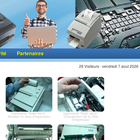
vité
Partenaires
29 Visiteurs - vendredi 7 aout 2026
Imprimante Ticket 4610 :
Imprimante Ticket 4610 :
Révision et tests d'impression
Changement de la Tête
d'impression