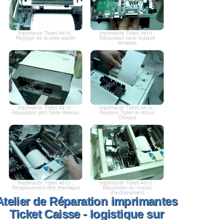
Imprimante Ticket 4610 :
Imprimante Ticket 4610 :
Règlage de la prise papier
Réparation carte logique
firmware
Imprimante Ticket 4610 :
Imprimante Ticket 4610 :
Réparation port Série Réseau
Revision Ticket et retour.
Chèque
Imprimante Ticket 4610 :
Imprimante Ticket 4610 :
Remplacement tête thermique
Réparation du chariot
d'entrainement
Atelier de Réparation imprimantes
Ticket Caisse - logistique sur