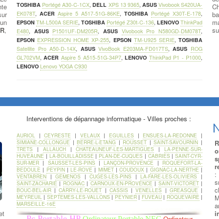
TOSHIBA
Portégé A30-C-1CX
,
DELL
XPS 13 9365
,
ASUS
Vivobook S420UA-
nte
Ch
sur
EK078T
,
ACER
Aspire 5 A517-51G-86KE
,
TOSHIBA
Portégé X30T-E-178
,
ba
 un
ma
EPSON
TM-L500A SERIE
,
TOSHIBA
Portégé Z30t-C-136
,
LENOVO
ThinkPad
AR
,
su
E480
,
ASUS
P1501UF-DM205R
,
ASUS
Vivobook Pro N580GD-DM078T
,
EPSON
EXPRESSION HOME XP-255
,
EPSON
TM-U925 SERIE
,
TOSHIBA
Satellite Pro A50-D-14X
,
ASUS
VivoBook E203MA-FD017TS
,
ASUS
ROG
GL702VM
,
ACER
Aspire 5 A515-51G-34P7
,
LENOVO
ThinkPad P1 - P1000
,
LENOVO
Lenovo YOGA C930
Interventions de dépannage informatique - Villes proches :
N
AURIOL
|
CEYRESTE
|
VELAUX
|
EGUILLES
|
ENSUES-LA-REDONNE
|
R
SIMIANE-COLLONGUE
|
BERRE-L-ETANG
|
ROUSSET
|
SAINT-SAVOURNIN
|
TRETS
|
ALLAUCH
|
CHATEAUNEUF-LES-MARTIGUES
|
LA-PENNE-SUR-
o
HUVEAUNE
|
LA-BOUILLADISSE
|
PLAN-DE-CUQUES
|
CABRIES
|
SAINT-CYR-
s
SUR-MER
|
SAUSSET-LES-PINS
|
LANÇON-PROVENCE
|
ROQUEFORT-LA-
r
BEDOULE
|
PEYPIN
|
LE-ROVE
|
MIMET
|
COUDOUX
|
GIGNAC-LA-NERTHE
|
:
VENTABREN
|
GEMENOS
|
CUGES-LES-PINS
|
LA-FARE-LES-OLIVIERS
|
s
SAINT-ZACHARIE
|
ROGNAC
|
CARNOUX-EN-PROVENCE
|
SAINT-VICTORET
|
BOUC-BEL-AIR
|
CARRY-LE-ROUET
|
CASSIS
|
VENELLES
|
GREASQUE
|
M
MEYREUIL
|
SEPTEMES-LES-VALLONS
|
PEYNIER
|
FUVEAU
|
ROQUEVAIRE
|
MARSEILLE-16E
a
et
i
Pc Portable HP
Ordinateur Portable NEC