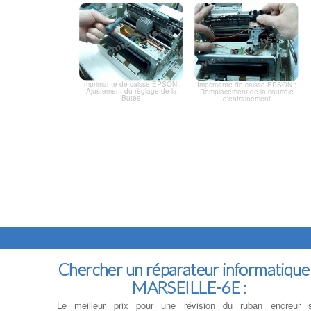
Imprimante de caisse EPSON :
Imprimante de caisse EPSON :
Ajustement du règlage de la
Remplacement de la courroie
Butée
d'entrainement
Chercher un réparateur informatique
MARSEILLE-6E :
Le meilleur prix pour une révision du ruban encreur 