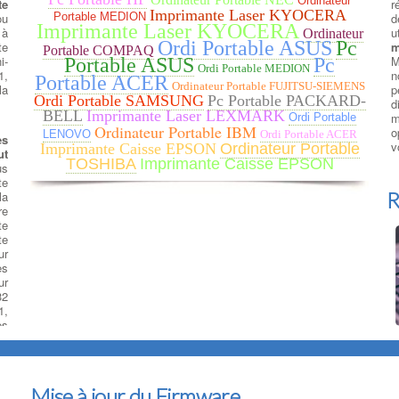
Ordinateur
te
r
Imprimante Laser KYOCERA
ou
d
Portable MEDION
Imprimante Laser KYOCERA
 à
u
Ordinateur
Ordi Portable ASUS
Pc
te
m
Portable COMPAQ
i-
M
Portable ASUS
Pc
Ordi Portable MEDION
1,
n
Portable ACER
Ordinateur Portable FUJITSU-SIEMENS
la
p
Ordi Portable SAMSUNG
Pc Portable PACKARD-
d
BELL
Imprimante Laser LEXMARK
m
Ordi Portable
Ordinateur Portable IBM
o
LENOVO
Ordi Portable ACER
es
v
Imprimante Caisse EPSON
Ordinateur Portable
ut
TOSHIBA
Imprimante Caisse EPSON
us
te
R
la
e
te
te
ur
es
ur
32
1,
es
d
p
r
d
Mise à jour du Firmware
g