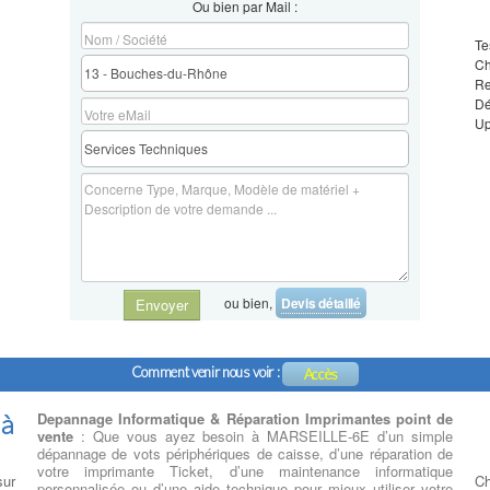
Ou bien par Mail :
Te
Ch
Re
Dé
Up
ou bien,
Devis détaillé
Envoyer
Comment venir nous voir :
Accès
 à
Depannage Informatique & Réparation Imprimantes point de
vente
: Que vous ayez besoin à MARSEILLE-6E d’un simple
dépannage de vots périphériques de caisse, d’une réparation de
votre imprimante Ticket, d’une maintenance informatique
sur
Ch
personnalisée ou d’une aide technique pour mieux utiliser votre