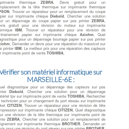
mprimante thermique
ZEBRA
, Devis gratuit pour un
mplacement de la tête thermique sur imprimante thermique
PSON
, Trouver un réparateur pour un remplacement du coupe
pier sur imprimante chèque
Diebold
, Chercher une solution
ur un dépannage du coupe papier sur pos printer
ZEBRA
,
vis gratuit pour une révision du moteur sur imprimante
hermique
IBM
, Trouver un réparateur pour une révision de
entrainement papier sur imprimante chèque
Axiohm
, Quel
agnostique pour un dépannage bourrage papier sur pos printer
xiohm
, Demander un devis pour une réparation du massicot sur
s printer
IBM
, Le meilleur prix pour une réparation des capteurs
r imprimante point de vente
TOSHIBA
,
Vérifier son matériel informatique sur
MARSEILLE-6E :
uel diagnostique pour un dépannage des capteurs sur pos
inter
Diebold
, Chercher une solution pour un dépannage
tériel tpv sur imprimante point de vente
TOSHIBA
, Rechercher
 technicien pour un changement du port réseau sur imprimante
cket
CITIZEN
, Trouver un réparateur pour une révision de tête
impression sur imprimante chèque
CITIZEN
, Quel diagnostique
ur une révision de la tête thermique sur imprimante point de
ente
ZEBRA
, Chercher une solution pour un remplacement de
alignement sur imprimante thermique
BROTHER
, Demander un
vis pour une révision du port réseau sur pos printer
BROTHER
,