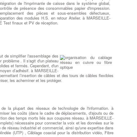
rdinateur surchauffe trop
ntégration de l'imprimante de caisse dans le système global,
aérations bouchées, Thermic HS, utilisation intensive etc ...), il
ontrôle de présence des consommables papier d'impression.
isque de causer des problèmes complexes à MARSEILLE-6E
emplacement des pièces et sous-ensembles défectueux,
mpossibilité de démarrer votre PC,
panne générale du CPU
éparation des modules H.S. en retour Atelier. à MARSEILLE-
u du GPU
, dégradation des chipsets, perte de données. Si
E Test finaux et PV de réception.
ous pensez que votre ventilateur est peut-être en panne,
pportez-le immédiatement à votre réparateur local à
ARSEILLE-6E pour éviter d'autres dommages
rréversibles.
:
Chercher Un Réparateur Ordi Portable
t de simplifier l'assemblage des
os réparations sur Ordi Portables
problème . Il s'agit d'un plateau
solides et fermés. Cependant, d'un
Dépanner et remplacer le
au moyen d’adhésif. à MARSEILLE-
connecteur d alimentation
: Si
mettant l’insertion de câbles et des tours de câbles flexibles
la seule façon d'allumer votre
ser, les acheminer et les protéger.
ordinateur est de tenir la prise
d'alimentation à un angle ou de
la bouger dans tout les sens
puis de la bloquer, vous avez un
connecteur d'alimentation
éfectueux ou une prise chargeur hs. à MARSEILLE-6E
le
e la plupart des réseaux de technologie de l'information. à
emplacement de la prise DC et la réparation des
imiser les coûts (dans le cadre de déplacements, d'ajouts ou de
omposants associés
est nécessaire. RCS utilise des
éduction des temps morts liés aux coupures réseau. à MARSEILLE-
onnecteurs DC pour de nombreuses marques d’ordinateurs
mplets) nécessaire pour connecter la voix et les données sur le
ortables. Les prises
d’alimentation pour ordinateurs
de réseau industriel et commercial, ainsi qu'une expertise dans
ortables
provoquent des arrêts à cause de l’oxydation et de
indée (UTP) , Câblage coaxial pour la distribution vidéo, Fibre
’usure normale ou que les embouts d’adaptateur universel ne