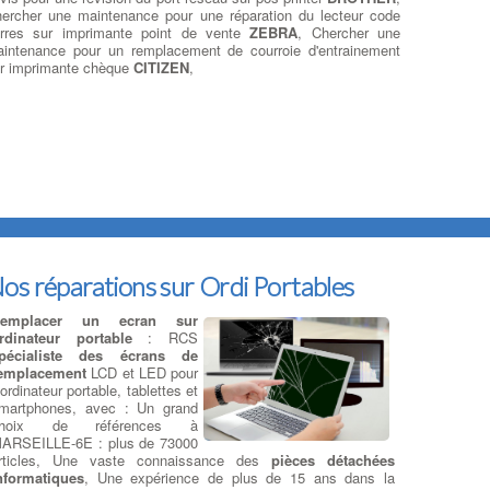
ercher une maintenance pour une réparation du lecteur code
rres sur imprimante point de vente
ZEBRA
, Chercher une
intenance pour un remplacement de courroie d'entrainement
r imprimante chèque
CITIZEN
,
os réparations sur Ordi Portables
emplacer un ecran sur
rdinateur portable
: RCS
pécialiste des écrans de
emplacement
LCD et LED pour
 ordinateur portable, tablettes et
martphones, avec : Un grand
choix de références à
ARSEILLE-6E : plus de 73000
rticles, Une vaste connaissance des
pièces détachées
nformatiques
, Une expérience de plus de 15 ans dans la