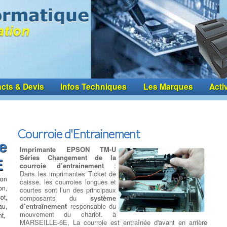
cts & Devis
Infos Techniques
Les Marques
Acti
Courroie d'Entrainement
e
Imprimante EPSON TM-U
Séries Changement de la
E
courroie d’entrainement
:
Dans les imprimantes Ticket de
ion
caisse, les courroies longues et
on,
courtes sont l’un des principaux
ot,
composants du
système
d’entraînement
responsable du
au,
mouvement du chariot. à
t,
MARSEILLE-6E, La courroie est entraînée d'avant en arrière