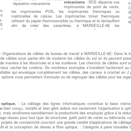
o
mécanisme
: RCS dépanne vos
I
si
(
imprimantes de point de vente,
C
de
en
r
les imprimantes POS, les imprimantes thermiques ou
R
us
nt
I
matricielles de caisse. Les imprimantes ticket thermiques
r
s,
o
utilisent du papier thermosensible ou thermique et le réchauffent
6
MS
v
afin de créer des caractères. à MARSEILLE-6E les
ur
a
imprimantes thermiques ne manquent jamais d’encre et sont
 à
M
généralement assez rapides. Les imprimantes POS matricielles
la
i
quand à elles utilisent des rouleaux de papier standard et
ne
permettent l'impression du ticket de caisse, des journal de
on
caisse, des facturettes ou chèques. à MARSEILLE-6E Tout le
re
: Organisateurs de câbles de bureau de travail à MARSEILLE-6E: Dans le bu
matériel P.O.S utilisé par les grands magasins et supermarchés
N
ur
de câbles sous panier afin de soulever les câbles du sol où ils peuvent poser 
est réparé et remis à neuf en retour atelier ou par échange
ne
us
ur de manière à les dissimuler et à les surélever. Les chemins de câbles sont 
technico-logistique. à MARSEILLE-6E Nous réparons les
st
 mieux cacher les cordons. De nombreux exemples s’installent facilement 
modules suivants : Unités de logique, contrôleurs, Imprimantes
ce
llable qui enveloppe complètement les câbles, des canaux à crochet en J per
thermiques, imprimantes matricielles, imprimantes de caisse,
sé
options vous permettent d’enrouler ou de regrouper des câbles pour les organi
imprimantes ticket, imprimantes d'étiquettes à codes-barres et
os
imprimantes de chèques, à MARSEILLE-6E sur les modèles :
st
TM-H5000II, TM-H6000II, TM-H6000III, TM-J2000, TM-J2100,
ui
TM-J7000, TM-J7100, TM-J7500, TM-J7600, TM-L60II, TM-
us
L90, TM-L100, TM-LX300, TM-P60, TM-T70, TM-T80, TM-T85,
st
TM-T88, TM-T88II, TM-T88III, TM-T88IV, TM-T90, TM-T260,
es
d
 optique.
: Le câblage des lignes informatiques constitue la base même d
de
TM-U200B, TM-U200D, TM-U220, TM-U220A, TM-U220B, TM-
ut
r
bien conçu, installé et bien géré aidera non seulement l'organisation à opt
ur
220D, TM-U230, TM-U295, TM-U590, TM-U675, TM-U930, TM-
rs
c
es), mais améliorera sensiblement la productivité des employés grâce à la r
ux
U950.
s,
c
age réseau pour tout type de structures (petit point de vente ou bâtiments co
ns
nt
p
ojets de connectivité couvrant une grande variété d'applications de câblage 
 -
de
p
N et la conception de réseau à fibre optique. : Catégorie à paire torsadée bl
a-
on
l