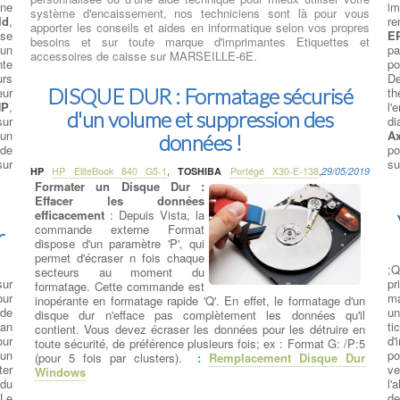
une
i
système d'encaissement, nos techniciens sont là pour vous
ld
,
re
apporter les conseils et aides en informatique selon vos propres
sse
E
besoins et sur toute marque d'imprimantes Etiquettes et
un
pa
accessoires de caisse sur MARSEILLE-6E.
nte
po
urs
De
DISQUE DUR : Formatage sécurisé
eur
t
HP
,
l'
d'un volume et suppression des
sur
di
un
A
données !
 de
po
sur
su
HP
HP EliteBook 840 G5-1
,
TOSHIBA
Portégé X30-E-138
,
29/05/2019
Formater un Disque Dur :
Effacer les données
efficacement
: Depuis Vista, la
commande externe Format
r
dispose d'un paramètre 'P', qui
permet d'écraser n fois chaque
;Q
secteurs au moment du
sur
pr
formatage. Cette commande est
our
ma
inopérante en formatage rapide 'Q'. En effet, le formatage d'un
 de
un
disque dur n'efface pas complètement les données qu'il
ban
ti
contient. Vous devez écraser les données pour les détruire en
our
d'
toute sécurité, de préférence plusieurs fois; ex : Format G: /P:5
 un
po
(pour 5 fois par clusters).
:
Remplacement Disque Dur
ter
v
Windows
du
l'
 Le
de