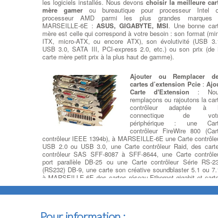
les logiciels installés. Nous devons
choisir la meilleure car
mère gamer
ou bureautique pour processeur Intel 
processeur AMD parmi les plus grandes marques
MARSEILLE-6E :
ASUS, GIGABYTE, MSI
. Une bonne car
mère est celle qui correspond à votre besoin : son format (min
ITX, micro-ATX, ou encore ATX), son évolutivité (USB 3.
USB 3.0, SATA III, PCI-express 2.0, etc.) ou son prix (de 
carte mère petit prix à la plus haut de gamme).
Ajouter ou Remplacer d
cartes d’extension Pcie
:
Ajo
Carte d'Extension
: No
remplaçons ou rajoutons la car
contrôleur adaptée à 
connectique de votr
périphérique : une Car
contrôleur FireWire 800 (Car
contrôleur IEEE 1394b), à MARSEILLE-6E une Carte contrôle
USB 2.0 ou USB 3.0, une Carte contrôleur Raid, des cart
contrôleur SAS SFF-8087 à SFF-8644, une Carte contrôle
port parallèle DB-25 ou une Carte contrôleur Série RS-2
(RS232) DB-9, une carte son créative soundblaster 5.1 ou 7.
à MARSEILLE-6E des cartes réseau Ethernet gigabit et cart
Wi-Fi pour vos connexions sans-fil.
Dépanner ou remplacer
l’alimentation
:
Dépanner ou
Pour information :