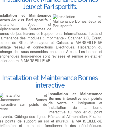
orsque les causes de défaillances du clavier sont
Jeux et Pari sportifs.
iagnostiquées
d'origine sinistre : renversement café,
outtes d'eau, environnement humide
, le remplacement d'un
nstallation et Maintenance
lavier défectueux est proposé. A l'inverse, si le clavier de
ornes Jeux et Pari sportifs.
:
otre ordinateur portable ne fonctionne pas du tout, il n'y a peut-
nstallation, Ajout et
tre aucun problème avec le clavier lui-même. Au lieu de cela,
éplacement des Systèmes de
otre ordinateur portable peut ne pas fonctionner en raison d'un
ornes de jeu, Ecrans et Equipements informatiques. Tests et
roblème logiciel
. La première chose à faire pour déterminer
aintenance des modules : Imprimante - Scanner, UC, Ecran,
’il existe un problème logiciel est de démarrer votre ordinateur
ecteur de Billet, Monnayeur et Caisse. à MARSEILLE-6E
ortable à partir d’un
clavier externe sur port usb
. à
âblage réseau et connections Electriques. Réparation ou
ARSEILLE-6E Si votre clavier ne fonctionne pas à cause d'un
change des sous-ensembles en retour Atelier. Les bornes et
roblème sous Windows, la cause la plus courante est un pilote
ériphériques hors-service sont révisées et remise en état en
e clavier défectueux ou un parasite Soft.
:
Trouver Un
telier central à MARSEILLE-6E.
éparateur Ordi Portable
Installation et Maintenance Bornes
Réparation Thermique sur Ordi
interactive
Portables
Installation et Maintenance
éparation ventilation et
Bornes interactive sur points
hermique sur Pc portable
: Un
de vente.
: Intégration et
dysfonctionnement du
installation de la borne
entilateur de votre ordinateur
interactive au mobilier du point
ortable ou du
système de
e vente. Câblage des lignes Réseau et Alimentation, Fixation
ransfert thermique
peut
es points de support au sol et muraux. à MARSEILLE-6E
embler anodin, mais si votre
érification et tests de fonctionnalité des périphériques,