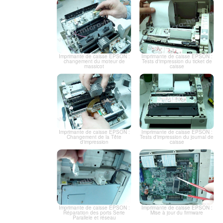
Imprimante de caisse EPSON :
Imprimante de caisse EPSON :
changement du moteur de
Tests d'impression du ticket de
massicot
caisse
Imprimante de caisse EPSON :
Imprimante de caisse EPSON :
Changement de la Tête
Tests d'impression du journal de
d'impression
caisse
Imprimante de caisse EPSON :
Imprimante de caisse EPSON :
Réparation des ports Serie
Mise à jour du firmware
Parallele et réseau