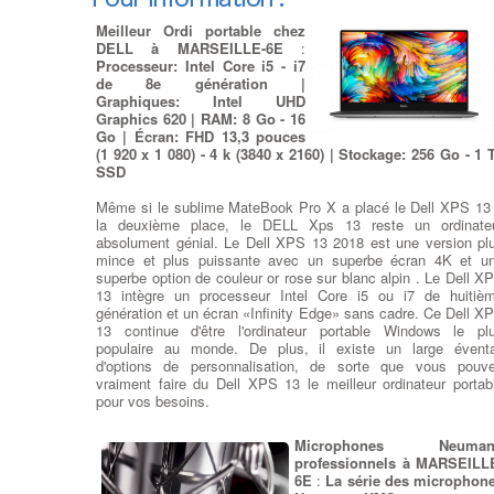
remplacer l'alimentation
: Test
de charge et d'alimentation sur
Meilleur Ordi portable chez
votre Pc - Vérification des
DELL à MARSEILLE-6E
:
connectiques d'alimentation de
Processeur: Intel Core i5 - i7
l'Ordi sur Bloc Alimentation - à
de 8e génération |
MARSEILLE-6E - Changement
Graphiques: Intel UHD
du Bloc Alimentation de
Graphics 620 | RAM: 8 Go - 16
l'Ordinateur - Alimentations ATX standard pour Pc sur Bl
Go | Écran: FHD 13,3 pouces
Alimentation - à MARSEILLE-6E -
Recherche de Puissanc
(1 920 x 1 080) - 4 k (3840 x 2160) | Stockage: 256 Go - 1 
adaptées entre 300 watts et 1200 watts
- Alimentations Corsa
SSD
80 plus certifications pour PC sur Bloc Alimentation -
MARSEILLE-6E - Nettoyage de la ventilation du Bl
Même si le sublime MateBook Pro X a placé le Dell XPS 13
alimentation modulaire.
la deuxième place, le DELL Xps 13 reste un ordinate
absolument génial. Le Dell XPS 13 2018 est une version pl
mince et plus puissante avec un superbe écran 4K et u
Dépanner ou remplacer vot
superbe option de couleur or rose sur blanc alpin . Le Dell X
carte graphique
:
Changeme
13 intègre un processeur Intel Core i5 ou i7 de huitiè
Carte Graphique
: Vot
génération et un écran «Infinity Edge» sans cadre. Ce Dell X
ordinateur PC à MARSEILLE-
13 continue d'être l'ordinateur portable Windows le pl
peut avoir plusieurs type 
populaire au monde. De plus, il existe un large éventa
cartes graphiques ou GP
d'options de personnalisation, de sorte que vous pouv
intégrées et dédiées, mais no
vraiment faire du Dell XPS 13 le meilleur ordinateur portab
devons choisir quel type 
pour vos besoins.
carte utiliser en fonction d
logiciels ou jeux installés à MARSEILLE-6E . Le modèle 
carte vidéo sera choisi parmi les gammes Nvidia ou AMD av
Microphones Neuman
la quantité de mémoire dédiée adaptée à son utilisation
professionnels à MARSEILL
MARSEILLE-6E . Exemple : La carte graphique NVIDI
6E
:
La série des microphon
GeForce® GTX 1080 est équipée du processus inFET et d