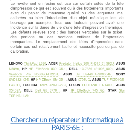
Le revêtement en résine est usé sur certain côtés de la tête
d'impression ce qui est souvent du à des frottements importants
avec du papier de mauvaise qualité ou des étiquettes mal
calibrées ou bien l'introduction d'un objet métallique lors de
bourrage par exemple. Tous ces facteurs peuvent avoir une
incidence sur la durée de vie d’une tête d’impression thermique.
Les défauts relevés sont : des bandes verticales sur le ticket,
des portions ou des sections entières de l'impression
manquantes. Le remplacement des têtes d'impression dans
certain cas est relativement facile et nécessite peu ou pas de
calibration.
LENOVO
ThinkPad L380
,
ACER
Predator Helios 300 PH315-51-59DJ
,
ASUS
N50Vn
,
HP
HP EliteBook 830 G5-1
,
DELL
13-7386 (21905_002)
,
ASUS
Vivobook Pro N580GD-FI228T
,
ASUS
B9 B9440FA-GV0004R
,
SONY
SVD1321X9E
,
HP
HP ZBook 15v G5-1
,
ASUS
X756UQ
,
ASUS
TUF FX504GE-
E4301T
,
TOSHIBA
Tecra A50-C-2ZG
,
EPSON
ECOTANK ET-14000
,
ASUS
X540SA
,
DELL
Dell G3 3779
,
HP
HP EliteBook 745 G5
,
STAR
Star
TSP143IIILAN
Chercher un réparateur informatique à
PARIS-6E :