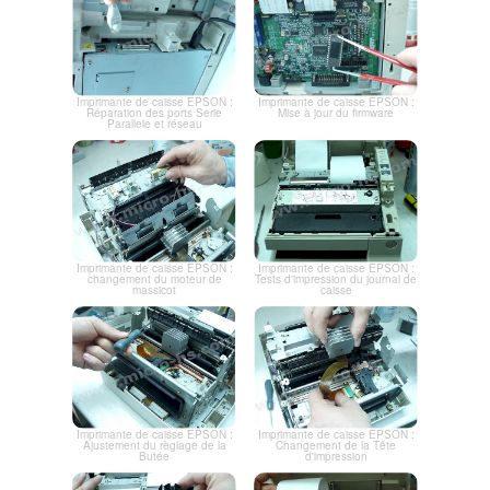
Imprimante de caisse EPSON :
Imprimante de caisse EPSON :
Réparation des ports Serie
Mise à jour du firmware
Parallele et réseau
Imprimante de caisse EPSON :
Imprimante de caisse EPSON :
changement du moteur de
Tests d'impression du journal de
massicot
caisse
Imprimante de caisse EPSON :
Imprimante de caisse EPSON :
Ajustement du règlage de la
Changement de la Tête
Butée
d'impression