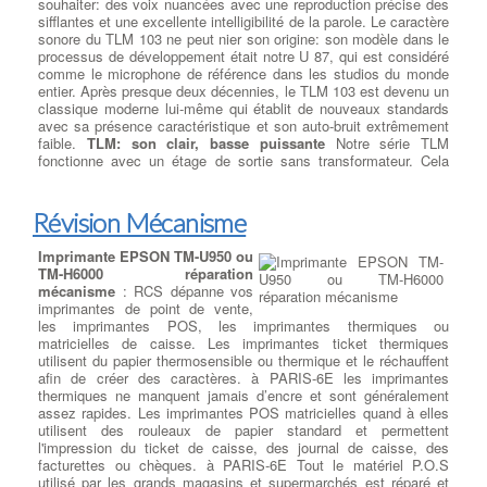
souhaiter: des voix nuancées avec une reproduction précise des
liquide est renversé, cela ne pénètre pas plus loin que le clavier,
ATX, ou encore ATX), son évolutivité (USB 3.1, USB 3.0, SATA
sifflantes et une excellente intelligibilité de la parole. Le caractère
mais il est toujours préférable de vite enlever toute source
III, PCI-express 2.0, etc.) ou son prix (de la carte mère petit prix
sonore du TLM 103 ne peut nier son origine: son modèle dans le
d'alimentation et de retourner immédiatement le pc pour faire
à la plus haut de gamme).
processus de développement était notre U 87, qui est considéré
ressortir le liquide. à PARIS-6E dans de nombreux cas les
comme le microphone de référence dans les studios du monde
réparations suivantes seront nécessaires : désoxydation de la
entier. Après presque deux décennies, le TLM 103 est devenu un
carte mère, remplacement des nappes et composants
classique moderne lui-même qui établit de nouveaux standards
Suppression de virus et logiciels
défectueux, changement du clavier (cas d'un liquide sucré) etc
avec sa présence caractéristique et son auto-bruit extrêmement
….
:
Trouver Un Réparateur Ordi Portable
malveillants
faible.
TLM: son clair, basse puissante
Notre série TLM
fonctionne avec un étage de sortie sans transformateur. Cela
signifie: un son propre et direct, très "proche" de la source
Nettoyage de votre ordinateur -
acoustique et une transmission des basses puissante jusqu'aux
Réparation Thermique sur Ordi
Virus et Malware
:
Qu'est-ce
fréquences les plus basses. Son étage de sortie sans
qu'un virus informatique ?
Un
Révision Mécanisme
Portables
transformateur rend également le microphone résistant aux
virus informatique est un
champs électromagnétiques et minimise les pertes de
programme sournois qui
Imprimante EPSON TM-U950 ou
Réparation ventilation et
transmission.
Source :
Neumann-Berlin
endommage votre ordinateur sans
TM-H6000 réparation
thermique sur Pc portable
: Un
votre permission, provoquant des
mécanisme
: RCS dépanne vos
dysfonctionnement du ventilateur
modifications indésirables et
imprimantes de point de vente,
Quel processeur INTEL 8eme
de votre ordinateur portable ou du
nuisibles. Communément appelé 'malware',
il s'agit d'un
les imprimantes POS, les imprimantes thermiques ou
Gén. à PARIS-6E
: Le dernier
système de transfert thermique
logiciel malveillant
. à PARIS-6E Éliminer les virus et les
matricielles de caisse. Les imprimantes ticket thermiques
processeur Intel® Core ™ série U
peut sembler anodin, mais si
malwares peut être problématique en fonction du type de fichier
utilisent du papier thermosensible ou thermique et le réchauffent
de la 8e génération,
votre ordinateur surchauffe trop
téléchargé, de la durée de l'infection et des actions ultérieures
afin de créer des caractères. à PARIS-6E les imprimantes
anciennement Whiskey Lake,
(aérations bouchées, Thermic HS,
entreprises par l'utilisateur. à PARIS-6E Dans la plupart des cas,
thermiques ne manquent jamais d’encre et sont généralement
présente les améliorations
utilisation intensive etc ...), il risque de causer des problèmes
notre équipe est en mesure de
restaurer le système
assez rapides. Les imprimantes POS matricielles quand à elles
suivantes par rapport à son
complexes à PARIS-6E Impossibilité de démarrer votre PC,
d'exploitation de votre ordinateur
, les programmes et de
utilisent des rouleaux de papier standard et permettent
prédécesseur publié au troisième
panne générale du CPU ou du GPU
, dégradation des chipsets,
récupérer les données d'origine. Dans de rares situations, il peut
trimestre de 2017, anciennement Kaby Lake-R :
l'impression du ticket de caisse, des journal de caisse, des
Technologie
perte de données. Si vous pensez que votre ventilateur est peut-
être nécessaire de réinstaller le système tout en restaurant les
Intel® Turbo Boost 2.0
facturettes ou chèques. à PARIS-6E Tout le matériel P.O.S
: Augmente dynamiquement la
être en panne, apportez-le immédiatement à votre réparateur
données utilisateur.
fréquence du processeur, en fonction des besoins, en tirant parti
utilisé par les grands magasins et supermarchés est réparé et