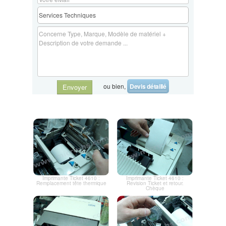
ou bien,
Devis détaillé
Envoyer
Imprimante Ticket 4610 :
Imprimante Ticket 4610 :
Remplacement tête thermique
Revision Ticket et retour.
Chèque