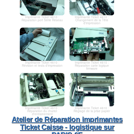
Imprimante Ticket 4610 :
Imprimante Ticket 4610 :
Réparation port Série Réseau
Changement de la Tête
d'impression
Imprimante Ticket 4610 :
Imprimante Ticket 4610 :
Révision et tests d'impression
Réparation carte logique
firmware
Imprimante Ticket 4610 :
Imprimante Ticket 4610 :
Règlage de la prise papier
Réparation du chariot
d'entrainement
Atelier de Réparation imprimantes
Ticket Caisse - logistique sur