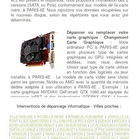
versions (SATA ou Pcie) conformément aux modèle de la carte
mère. à PARIS-6E Nous rajoutons vos données récupérées sur
le nouveau disque, selon les répertoires que vous avez pré
déterminés.
Dépanner ou remplacer votre
carte graphique
:
Changement
Carte Graphique
: Votre
ordinateur PC à PARIS-6E peut
avoir plusieurs type de cartes
graphiques ou GPU, intégrées et
dédiées, mais nous devons
choisir quel type de carte utiliser
en fonction des logiciels ou jeux
installés à PARIS-6E . Le modèle de carte vidéo sera choisi
parmi les gammes Nvidia ou AMD avec la quantité de mémoire
dédiée adaptée à son utilisation à PARIS-6E . Exemple : La
carte graphique NVIDIA® GeForce® GTX 1080 est équipée du
processus inFET et des technologies GDDR5X (G5X) à bande
passante élevée, ainsi que des fonctionnalités DirectX® 12 pour
Interventions de dépannage informatique - Villes proches :
offrir l'expérience de jeu la plus rapide à PARIS-6E , la plus fluide
et la plus puissante.
VILLETANEUSE
|
BOURG-LA-REINE
|
BONNEUIL-SUR-MARNE
|
JOINVILLE-LE-
PONT
|
L-ILE-SAINT-DENIS
|
VILLENEUVE-LE-ROI
|
IGNY
|
SCEAUX
|
ARCUEIL
|
Remplacer un ventilateur pour
SOISY-SOUS-MONTMORENCY
|
ABLON-SUR-SEINE
|
LE-PLESSIS-BOUCHARD
|
CPU Ventirad
:
Changement
CHEVILLY-LARUE
|
CROSNE
|
LE-BOURGET
|
RUNGIS
|
LE-PRE-SAINT-GERVAIS
Ventilation et Thermique
:
|
WISSOUS
|
DUGNY
|
PARIS-1ER
|
VALENTON
|
SAINT-MAURICE
|
ENGHIEN-
Souvent, un ventilateur
LES-BAINS
|
GENTILLY
|
ARNOUVILLE-LES-GONESSE
|
GROSLAY
|
SAINT-