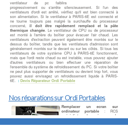
Optique interne ou externe, nous remplaçons votre lecteur HS
ventilateur de pc faiblira
par un lecteur/Graveur des plus grandes marques : LG,
progressivement ou s'arrête silencieusement. Si l'un des
Samsung, Asus, Lite-On et Pioneer … à PARIS-6E CD-ROM,
ventilateurs d'ordi est arrêté, vérifiez qu'il est bien connecté à
DVD-ROM et les lecteurs Blu-ray sont disponibles dans les types
son alimentation. Si le ventilateur à PARIS-6E est connecté et
de lecteurs réinscriptibles. RW ont toutes les fonctionnalités de
ne tourne toujours pas malgré la surchauffe du processeur
leurs homologues en lecture seule, mais peut aussi écrire des
concerné,
il doit être rapidement remplacé et la pâte
données sur le disque. Écrire des vitesses sont généralement
thermique changée
. Le ventilateur de CPU ou de processeur
plus lent que vitesses de lecture pour maintenir la stabilité .
est monté à l'arrière du boîtier pour évacuer l'air chaud. Les
ventilateurs d'extraction peuvent également être montés sur le
dessus du boîtier, tandis que les ventilateurs d'admission sont
Ajouter ou Remplacer les
généralement montés sur le devant ou sur les côtés. Si tous les
barettes mémoires
:
Ajout
ventilateurs de votre système CPU à PARIS-6E fonctionnent,
Barrettes Mémoires
: Toujours
mais que l'ordi reste chaud ou est instable, vous pouvez ajouter
plus gourmand en ressources, les
d'autres ventilateurs ou bien effectuer une réparation de
logiciels et jeux récents sont de
l'ensemble du système de refroidissement du PC. Si votre boîtier
véritables consommateurs de
ne peut plus supporter de ventilateurs ou devient trop fort, vous
mémoire. Pour donner un bon
pouvez aussi envisagez un refroidissement liquide à PARIS-
coup de souffle à votre PC , votre
6E.
:
Devis Réparateur Ordi Portable
Mac ou votre PC portable, augmentez la taille de la mémoire
vive de votre ordinateur . à PARIS-6E De la mémoire vive 1 Go à
128 Go de 400 MHz à 4333 MHz, les meilleures barrettes
mémoires parmi les plus grandes marques Corsair, Crucial,
Nos réparations sur Ordi Portables
G.Skill et Kingston. à PARIS-6E Faites votre choix de cartes
mémoires pour ajouter à votre machine (Windows 7, Windows 8,
Remplacer un ecran sur
Windows 10 ou Mac OS) des barrettes RAM DDR DDR2, DDR3
ordinateur portable
: RCS
ou DDR4.
spécialiste des écrans de
remplacement
LCD et LED pour :
ordinateur portable, tablettes et
Récuperation de donnees