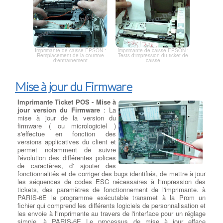
Imprimante de caisse EPSON :
Imprimante de caisse EPSON :
Tests d'impression du ticket de
Remplacement de la courroie
caisse
d'entrainement
Mise à jour du Firmware
Imprimante Ticket POS - Mise à
jour version du Firmware
: La
mise à jour de la version du
firmware ( ou micrologiciel )
s'effectue en fonction des
versions applicatives du client et
permet notamment de suivre
l'évolution des différentes polices
de caractères, d' ajouter des
fonctionnalités et de corriger des bugs identifiés, de mettre à jour
les séquences de codes ESC nécessaires à l'impression des
tickets, des paramètres de fonctionnement de l'imprimante. à
PARIS-6E le programme exécutable transmet à la Prom un
fichier qui comprend les différents logiciels de personnalisation et
les envoie à l'imprimante au travers de l'interface pour un réglage
simple. à PARIS-6E Le processus de mise à jour efface