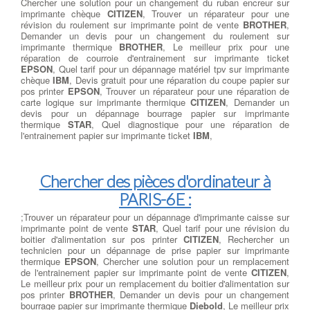
Chercher une solution pour un changement du ruban encreur sur
imprimante chèque
CITIZEN
, Trouver un réparateur pour une
révision du roulement sur imprimante point de vente
BROTHER
,
Demander un devis pour un changement du roulement sur
imprimante thermique
BROTHER
, Le meilleur prix pour une
réparation de courroie d'entrainement sur imprimante ticket
EPSON
, Quel tarif pour un dépannage matériel tpv sur imprimante
chèque
IBM
, Devis gratuit pour une réparation du coupe papier sur
pos printer
EPSON
, Trouver un réparateur pour une réparation de
carte logique sur imprimante thermique
CITIZEN
, Demander un
devis pour un dépannage bourrage papier sur imprimante
thermique
STAR
, Quel diagnostique pour une réparation de
l'entrainement papier sur imprimante ticket
IBM
,
Chercher des pièces d'ordinateur à
PARIS-6E :
;Trouver un réparateur pour un dépannage d'imprimante caisse sur
imprimante point de vente
STAR
, Quel tarif pour une révision du
boitier d'alimentation sur pos printer
CITIZEN
, Rechercher un
technicien pour un dépannage de prise papier sur imprimante
thermique
EPSON
, Chercher une solution pour un remplacement
de l'entrainement papier sur imprimante point de vente
CITIZEN
,
Le meilleur prix pour un remplacement du boitier d'alimentation sur
pos printer
BROTHER
, Demander un devis pour un changement
bourrage papier sur imprimante thermique
Diebold
, Le meilleur prix