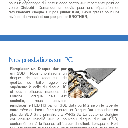
pour un dépannage du lecteur code barres sur imprimante point de
vente
Diebold
, Demander un devis pour une réparation du
retournement chèque sur pos printer
IBM
, Devis gratuit pour une
révision du massicot sur pos printer
BROTHER
,
Nos prestations sur PC
Remplacer un Disque dur par
un SSD
: Nous choisissons un
disque de remplacement de
qualité, de taille égale ou
supérieure à celle du disque HS
et des meilleures marques du
Marché. Lorsque cela est
souhaité, nous pouvons
remplacer le HDD HS par un SSD Sata ou M.2 selon le type de
carte mère ou bien même rajouter un Disque Dur secondaire en
plus du SDD Sata primaire . à PARIS-6E Le système d'origine
est ensuite installé sur le nouveau disque dur ou SSD,
conformément à la licence utilisateur du client. Lorsque le Port
M.2 est présent et disponible, nous proposons l'installation des 2