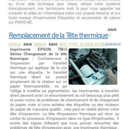
ou d’une aide technique pour mieux utiliser votre système
d'encaissement, nos techniciens sont là pour vous apporter les
conseils et aides en informatique selon vos propres besoins et sur
toute marque d'imprimantes Etiquettes et accessoires de caisse
sur PARIS-6E.
ASUS
Remplacement de la Tête thermique
14
X405UA
,
ASUS
G552VX
,
ASUS
ROG STRIX GL703GE-EE195
,
30/05/2019
Imprimante EPSON TM-U
Séries Changement de la tête
thermique
: Contrairement à
l'impression par transfert
thermique qui applique de la cire
sur une étiquette, le transfert
thermique direct lui, produit
simplement de la chaleur sur un
papier thermosensible, ce qui
l'oblige à modifier sa pigmentation. les imprimantes à transfert
direct peuvent avoir un encombrement au sol beaucoup plus petit
et poser moins de problèmes de cheminement et de chargement
du papier, mais si vous achetez des étiquettes ou des rouleaux
de papier de mauvaise qualité , cela peut en réalité abîmer votre
tête d’impression. La tête d'impression thermique est donc au
centre du processus d’impression dans ce type d'imprimantes. Il
existe des signes indiquant que vous pouvez rencontrer des
problèmes de tête d'impression avec une imprimante thermique :