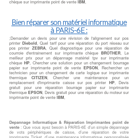
chèque sur imprimante point de vente
IBM
,
Bien réparer son matériel informatique
à PARIS-6E :
;Demander un devis pour une révision de l'alignement sur pos
printer
Diebold
, Quel tarif pour une réparation du port réseau sur
pos printer
ZEBRA
, Quel diagnostique pour une réparation de
courroie d'entrainement sur imprimante chèque
BROTHER
, Le
meilleur prix pour un dépannage matériel tpv sur imprimante
chèque
HP
, Chercher une solution pour un changement bourrage
papier sur imprimante point de vente
EPSON
, Rechercher un
technicien pour un changement de carte logique sur imprimante
thermique
CITIZEN
, Chercher une maintenance pour un
remplacement d'imprimante caisse sur pos printer
HP
, Devis
gratuit pour une réparation bourrage papier sur imprimante
thermique
EPSON
, Devis gratuit pour une réparation du moteur sur
imprimante point de vente
IBM
,
Depannage Informatique & Réparation Imprimantes point de
vente
: Que vous ayez besoin à PARIS-6E d’un simple dépannage
de vots périphériques de caisse, d’une réparation de votre
imprimante Ticket, d’une maintenance informatique personnalisée